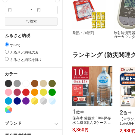
~
検索
発熱・加熱剤
放射能測定
ふるさと納税
ガーカウン
すべて
ふるさと納税のみ
ランキング (防災関連グ
ふるさと納税を除く
カラー
1
2
位
位
保存水 備蓄水 10年保存
【マラソ
水 1.8l 6本入 2ケース 12
ブランド
15%OF
本 10年保存可能 防災 防
ーレ® 
3,860
2,980
円
災グッズ 非常時 災害 ミ
用トイレ