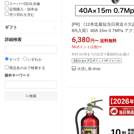
スーパーDEAL対象
定期購入・頒布会
売り切れを含む
[PR]
《12本迄最短当日発送※欠
ギフト
8/5入荷》40A 15m 0.7MPa ア
ェット 岩崎製作所 消防ホース 
6,380
詳細検索
円〜
送料無料
火栓ホース AJ07 2026年製 国
58
ポイント
(
1
倍)
〜
13本以上はメーカー直送 8月下
8/10 10:00までの注文で最短8/11お届け
すべて
いずれか
ポイントUPジャンル
商品名のみで検索する
火消し屋.shop
除外キーワード
検索