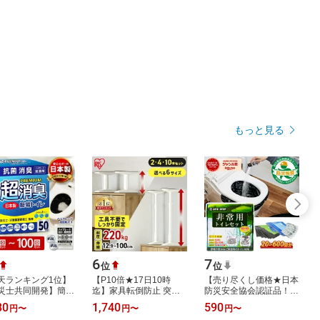
もっと見る
6
7
位
位
天ランキング1位】
【P10倍★17日10時
【売り尽くし価格★日本
災士共同開発】簡易
迄】家具転倒防止 突っ
防災安全協会認証品！】
レ 非常用 トイレ 非
張り棒 アイリスオーヤ
簡易トイレ 非常用トイ
80
1,740
590
円
〜
円
〜
円
〜
トイレ 凝固剤 持ち
マ 家具転倒防止伸縮棒 2
レ 防災グッズ 防災 非常