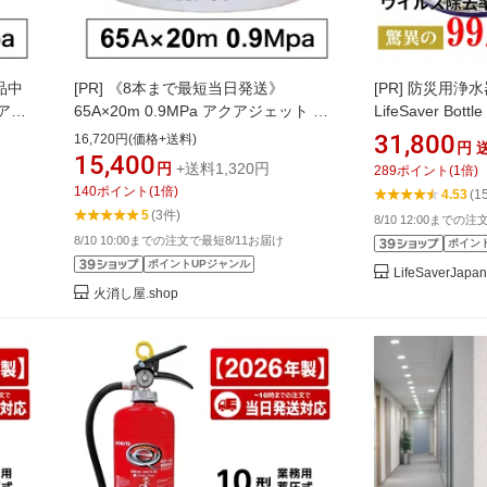
品中
[PR]
《8本まで最短当日発送》
[PR]
防災用浄水
クアジ
65A×20m 0.9MPa アクアジェット 岩
LifeSaver B
屋内消
崎製作所 消防ホース 屋外消火栓ホー
携帯浄水器 携帯
31,800
16,720円(価格+送料)
円
家検定品
ス AJ09 2026年製 国家検定品
ル 防災 濾過 
15,400
円
+送料1,320円
289
ポイント
(
1
倍)
旬
フィルター 浄水
140
ポイント
(
1
倍)
4.53
(1
グッズ 水筒[英
5
(3件)
8/10 12:00までの
8/10 10:00までの注文で最短8/11お届け
ポイン
ポイントUPジャンル
LifeSaverJapan
火消し屋.shop