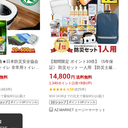
格★日本防災安全協会
【期間限定 ポイント10倍】《5年保
トイレ 非常用トイレ
証》 防災セット 一人用 【防災士厳選
 非常用簡易トイレ 携
37種40点】 防災士が被災者の声から
14,800
無料
円
送料無料
イレ 60〜600回 15
作った 防災グッズ 1人用 おすすめ ス
1,340
ポイント
(
1
倍+
9
倍UP)
NESTEP
マホ充電 災害直後3日間を生き抜くセ
0,663件)
4.59
(825件)
ット 防災用品 災害 地震 震災 防災リュ
注文で最短8/11お届け
8/10 14:00までの注文で最短8/11お届け
ック 災害対策 送料無料 防災の日
ポイントUPジャンル
ポイントUPジャンル
Defend Future
AZ.MARKET エージーマーケット
は