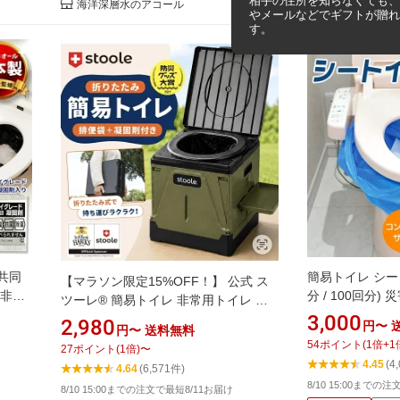
相手の住所を知らなくても、
海洋深層水のアコール
やメールなどでギフトが贈れ
す。
共同
簡易トイレ シートイ
【マラソン限定15%OFF！】 公式 ス
 非常
分 / 100回分
ツーレ® 簡易トイレ 非常用トイレ 携
100
ト 凝固剤 防災
3,000
帯トイレ 防災トイレ 折りたたみ 耐荷
2,980
円〜
円〜
送料無料
易ト
水ポリマー シー
重100kg 排便袋＆凝固剤付き 軽量 2サ
54
ポイント
(
1
倍+
1
27
ポイント
(
1
倍)
〜
抗菌消臭
イズ ポータブルトイレ 災害 防災 非常
4.45
(4
4.64
(6,571件)
 防災
用 防災グッズ
8/10 15:00までの
策 災
8/10 15:00までの注文で最短8/11お届け