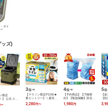
器・ガイ
ター
ッズ)
3
4
5
位
位
位
【マラソン限定P10倍★
【予約商品】【汚物密
【楽
ン限定
要エントリー】＼最安値
封】【緊急隔離】防災圧
【防
F！】 公式 スツ
挑戦中！1回あたり約22
縮袋 日本製被災時、緊
トイ
簡易トイレ 非常
2,280
1,980
3,9
円
〜
円
円
〜
円／ 簡易トイレ 非常用
急時の汚物・廃棄物・生
常用
 携帯トイレ 防