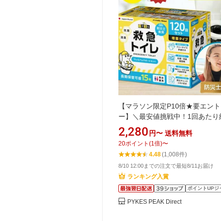
【マラソン限定P10倍★要エント
ー】＼最安値挑戦中！1回あたり約
円／ 簡易トイレ 非常用トイレ 
2,280
円〜
送料無料
携帯トイレ 防災 防災グッズ 非
20
ポイント
(
1
倍)
〜
易トイレ 災害 災害用品 トイレ 
4.48
(1,008件)
ブルトイレ 凝固剤付 排便袋付 
8/10 12:00までの注文で最短8/11お届け
イレ 備蓄 車用 台風 避難グッズ
ランキング入賞
策グッズ
ポイントUPジ
PYKES PEAK Direct