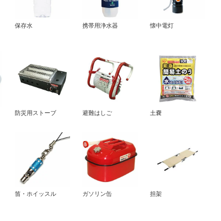
保存水
携帯用浄水器
懐中電灯
防災用ストーブ
避難はしご
土嚢
笛・ホイッスル
ガソリン缶
担架