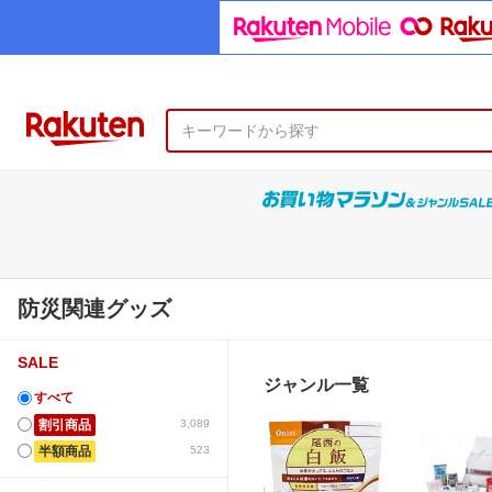
防災関連グッズ
SALE
ジャンル一覧
すべて
割引商品
3,089
半額商品
523