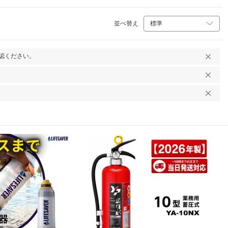
 50…
本 4本 10本 伸縮…
用簡易トイ…
並べ替え
認ください。