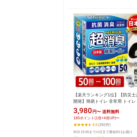
【楽天ランキング1位】【防災士
開発】簡易トイレ 非常用 トイレ
用トイレ 凝固剤 持ち出し袋 50回 
3,980
円〜
送料無料
回 緊急簡易トイレ消臭 非常用簡
180
ポイント
(
1
倍+
4
倍UP)
〜
イレ 抗菌 滅菌 清潔 臭わない 
4.5
(392件)
簡易トイレ 災害用トイレ 日本製
8/10 15:00までの注文で最短8/11お届け
防災グッズ 防災用品 地震 地震対