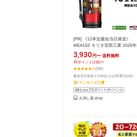
[PR]
《12本迄最短当日発送》
MEA10Z モリタ宮田工業 2026年
火器 10型 業務用 蓄圧式 アルテ
3,930
円〜
送料無料
ABC火災 消化器 新品用リサイク
35
ポイント
(
1
倍)
〜
ール付 13本以上メーカー直送
5
(5件)
最短当日発送※13本以上は5営業日以内
ランキング入賞
ポイントUPジャンル
火消し屋.shop