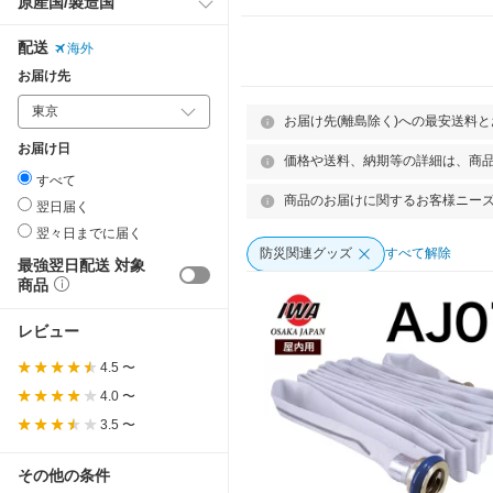
原産国/製造国
ネラル…
災トイレ
配送
海外
お届け先
お届け先(離島除く)への最安送料
お届け日
価格や送料、納期等の詳細は、商
すべて
商品のお届けに関するお客様ニー
翌日届く
翌々日までに届く
防災関連グッズ
すべて解除
最強翌日配送 対象
商品
レビュー
4.5 〜
4.0 〜
3.5 〜
その他の条件