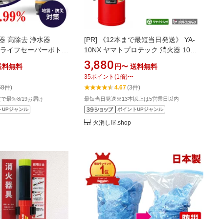
器 高除去 浄水器
[PR]
《12本まで最短当日発送》 YA-
ottle ライフセーバーボトル
10NX ヤマトプロテック 消火器 10型
 浄水器 浄水 災害 ボト
10型消火器 業務用 蓄圧式 ABC火災 消
3,880
送料無料
円〜
送料無料
水浄化装置 水 携帯浄水器
化器 新品用リサイクルシール付 2026
35
ポイント
(
1
倍)
〜
器 泥水 個人向け 防災
年製 13本以上メーカー直送
58件)
4.67
(3件)
国陸軍採用] キャンプ用
注文で最短8/19お届け
最短当日発送※13本以上は5営業日以内
トUPジャンル
ポイントUPジャンル
火消し屋.shop