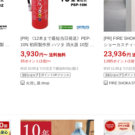
[PR]
《12本まで最短当日発送》PEP-
[PR]
FIRE SH
製 消
10N 初田製作所 ハツタ 消火器 10型 消
ショーカスティ
シモ
火器 業務用 蓄圧式 ABC火災 新品用リ
ッケージ【FSS1
3,930
23,936
円〜
送料無料
円
ルシ
サイクルシール付 2026年製 13本以上
〈S2M〉+粘着
35
ポイント
(
1
倍)
〜
1,085
ポイント
(
1
倍
メーカー直送
代の消火器 具 長
8/10 10:00までの注文で最短8/19お届け
8/10 11:00までの
リ 365g 家庭
ポイントUPジャンル
ポイン
簡易消火器具 防
ズ 防災用品 車
火消し屋.shop
FIRE SHOKA