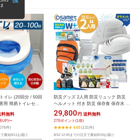
SNS
OK
ま
レ (20回分 / 50回
防災グッズ 2人用 防災リュック 防災
) 災害用 簡易トイレセッ
ヘルメット 付き 防災 保存食 保存水 折
トイレ 非常用 緊急用 吸
り畳みヘルメット W+ オサメット 防災
29,800
送料無料
円
送料無料
トタイプ 防災グッズ
セット 防災用品 ラジオ ライト 簡易ト
倍UP)
〜
270
ポイント
(
1
倍)
イレ 防災バッグ 災害時 避難セット 持
,076件)
4.65
(131件)
ち出し袋 防災リュックサック 非常用
注文で最短8/11お届け
8/10 12:00までの注文で最短8/19お届け
持出袋 ATR