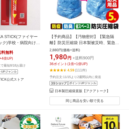
OKA STICK(ファイヤー
【予約商品】【汚物密封】【緊急隔
ック)学校・病院向けパ
離】防災圧縮袋 日本製被災時、緊急時
00 1本+表示プレート
の汚物・廃棄物・生ゴミを圧縮！廃棄
2,880円(価格+送料)
送料無料
ホルダーセット】 次世
までの10日間に耐える！防災圧縮袋 5
1,980
円
+送料900円
+
4
倍UP)
さ330ミリ×直径40ミ
枚入【安心の日本製】
36
ポイント
(
1
倍+
1
倍UP)
注文で最短8/18お届け
用 小型 軽量 コンパクト
4.59
(111件)
トUPジャンル
災 火災 消火 防災グッ
予約注文:11/15より2週間以内に発送
載
 STICK公式ストア
ポイントUPジャンル
日本製圧縮袋直販【アクアトーク】
同じ商品を安い順で見る