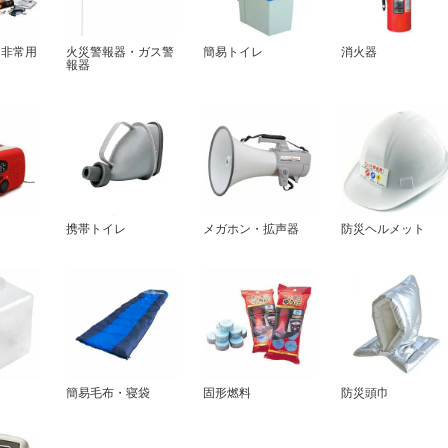
・非常用
火災警報器・ガス警
簡易トイレ
消火器
報器
携帯トイレ
メガホン・拡声器
防災ヘルメット
簡易毛布・寝袋
固形燃料
防災頭巾