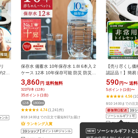
リ
保存水 備蓄水 10年保存水 1.8l 6本入 2
【売り尽くし価
22
ケース 12本 10年保存可能 防災 防災グ
認証品！】簡易
災害用
ッズ 非常時 災害 ミネラルウォーター
防災グッズ 防災
3,860
590
円
送料無料
円〜
送料
常用簡
軟水 国産 海洋深層水 飲料水 非常食 地
帯トイレ 災害用ト
322円/本 (12本)
5
ポイント
(
1
倍)
〜
ポータ
震 自然災害 法人 オフィス 学校 病院
年保存 凝固剤 O
35
ポイント
(
1
倍)
4.56
(1
防災ト
自治体 災害備蓄
12本
1800ml
8/10 14:00までの
 地震対
4.74
(1,241件)
ソーシャルギフト可
8/18 14:00までの注文で最短8/27お届け
ャンル
ONE STEP
ランキング入賞
ソーシャルギフトと
NEW
ポイントUPジャンル