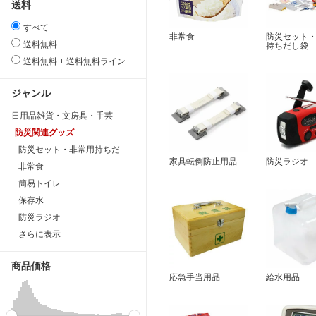
送料
すべて
非常食
防災セット
送料無料
持ちだし袋
送料無料 + 送料無料ライン
ジャンル
日用品雑貨・文房具・手芸
防災関連グッズ
防災セット・非常用持ちだし袋
家具転倒防止用品
防災ラジオ
非常食
簡易トイレ
保存水
防災ラジオ
さらに表示
商品価格
応急手当用品
給水用品