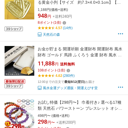
る黄金小判【サイズ 約7.3×4.0×0.1cm】【重
さ 約21g】【24KGP】【日本製】【縁起物】
1,188円(価格+送料)
【金運招来】【開運】【風水】【感謝セール】
948
円
+送料240円
【スーパーSALE×スーパーセール×お買い物マ
8
ポイント
(
1
倍)
ラソン×ポイントアップ】
4.57
(14件)
天然石の森
お金が貯まる 開運祈願 金運財布 開運財布 風水
財布 ゴールド 馬蹄 ふくろう 金運 財布 風水 財
布 開運 メンズ レディース 女性 長財布 本革 革
11,888
円
送料無料
レザー ラウンド 運気の上がる財布 開運グッズ
108
ポイント
(
1
倍)
金運長財布 お財布 メンズ財布長 金運アップ 内
4.62
(280件)
側黄色 2026
12:00までの注文で
最短8/12(翌日)
お届け
風水金運グッズ通販・開運えびす堂
お試し特価【298円〜】 巾着付き♪ 選べる17種
類 天然石 パワーストーン ブレスレット オシャ
レ (6mm 8mm 10mm) 3サイズ メンズ レディー
498円〜 (価格+送料)
ス アクセサリー 金属アレルギー 水晶 アベンチ
298
円〜
+送料200円
ュリン アマゾナイト ビーズ 数珠 プレゼント お