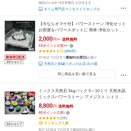
検品のため4〜6日営業日 土日含まず
キリム専門店マンモスイスタンブル
【今ならオマケ付】パワーストーン 浄化セット
お部屋をパワースポットに 簡単 浄化セット 水
晶 ランキング1位獲得（穴無し浄化用さざれ・
2,000
円〜
送料無料
水晶ポイント・ガラス皿）空間 パワーストーン
18
ポイント
(
1
倍)
〜
ブレスレットの浄化 風水 厄除け 簡単セッティ
4.71
(994件)
ング
15:00までの注文で
最短8/12(翌日)
お届け
天然石と刺繍リボンのお店 石の蔵
同じ商品を安い順で見る
ミックス天然石 5kgパック 5～10ミリ 天然水晶
ミックスパワーストーン アメジスト シトリン
原石 イベント 宝探し 催事 宝探し 子供会 卸し
8,800
円
送料無料
業務用 全国送料無料
80
ポイント
(
1
倍)
5
(2件)
ランキング入賞
8/17 12:00までの注文で最短8/20お届け