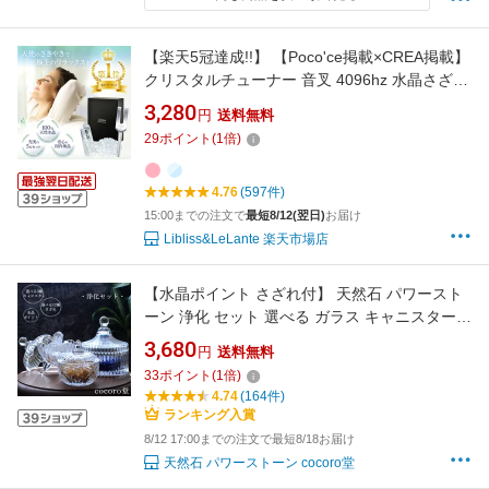
【楽天5冠達成!!】 【Poco'ce掲載×CREA掲載】
クリスタルチューナー 音叉 4096hz 水晶さざれ
5点セット 水晶 パワーストーン 送料無料
3,280
円
送料無料
Libliss リブリス
29
ポイント
(
1
倍)
4.76
(597件)
15:00までの注文で
最短8/12(翌日)
お届け
Libliss&LeLante 楽天市場店
【水晶ポイント さざれ付】 天然石 パワースト
ーン 浄化 セット 選べる ガラス キャニスター
水晶 さざれ サザレ さざれ石 ポイント 置き物
3,680
円
送料無料
ラブラドライト シトリン ラピスラズリ アメジ
33
ポイント
(
1
倍)
スト モリオン タイガーアイ ローズクォーツ
4.74
(164件)
【送料無料】【メール便不可】 a5h
ランキング入賞
8/12 17:00までの注文で最短8/18お届け
天然石 パワーストーン cocoro堂