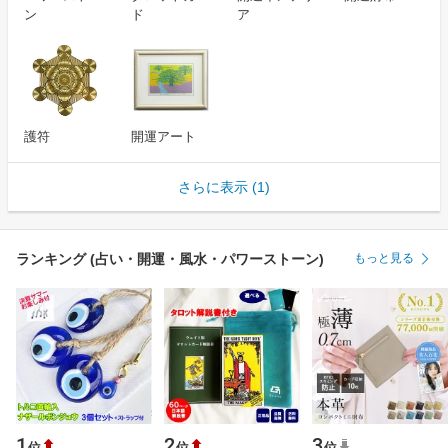
ン
ド
ア
護符
開運アート
さらに表示 (1)
ランキング (占い・開運・風水・パワーストーン)
もっと見る
1
2
3
位
位
位