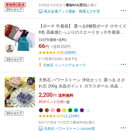
12:00までの注文で
最短8/12(翌日)
お届け
風水金運グッズ通販・開運えびす堂
【ポーチ 巾着袋】 選べる8種類ポーチ 小サイズ
8色 高級感たっぷりのスエードタッチ巾着袋
（長方形型） 1枚売り アクセサリーや小物入れ
316円(価格+送料)
に / 天然石、パワーストーンの専門店インペリ
66
円
+送料250円
アルオーラ おしゃれ かわいい オシャレ 可愛い
4.58
(288件)
プレゼント ギフト 贈り物
2〜3営業日以内に発送予定
天然石 インペリアルオーラ
天然石 パワーストーン 浄化セット 選べる さざ
れ石 200g 水晶ポイント ガラスボール 水晶 ラ
ブラドライト モリオン アメジスト タイガーア
2,200
円
送料無料
イ アクアマリン シトリン ラピスラズリ レディ
20
ポイント
(
1
倍)
ース メンズ 恋愛 ローズクォーツ ブレスレット
【送料無料】 【メール便不可】 a5h
4.73
(1,124件)
8/12 17:00までの注文で最短8/18お届け
天然石 パワーストーン cocoro堂