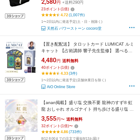
2,580
円
+送料290円
男性 女性 浄化セット 天然石 パワーストーン
23
ポイント
(
1
倍)
a5h
4.72
(1,007件)
1〜2日以内に発送予定(土・日・祝除く)
天然石 パワーストーン cocoro堂
【置き配配送】 タロットカード LUMICAT ルミ
キャット 【占術講師 響子先生監修】 選べるポ
ーチ4種＆運命の1枚特典付き 猫 cat ねこ 美麗
4,480
円
送料無料
ステンドグラス タロット カード 占い ボードゲ
40
ポイント
(
1
倍)
ーム 豪華 高級感 占いグッズ 風水 スピリチュア
4.33
(3件)
ル コレクション
1〜2日以内に発送予定(店舗休業日を除く)
AiO Online Store
【anan掲載】盛り塩 交換不要 龍神のすず® 虹
龍 おしゃれ オルゴナイト 持ち歩ける盛り塩 開
運グッズ 浄化 風水 お守り 厄除け 玄関 トイレ
3,555
円〜
送料無料
珠洲塩 日本製 ギフト 1個 2個 3個 4個
32
ポイント
(
1
倍)
〜
4.86
(733件)
8/12 8:00までの注文で最短8/13お届け