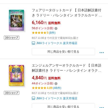
フェアリータロットカード 【 日本語解説書付
き ラドリー・バレンタイン オラクルカード タ
ロットカード 妖精 】
6,160
円
送料無料
56
ポイント
(
1
倍)
5
(8件)
8/17 11:00までの注文で最短8/22お届け
JMAライトワークス 楽天市場店
同じ商品を安い順で見る
エンジェルアンサーオラクルカード 【 日本語
解説書付き ラドリー・バレンタイン オラクル
カード セルフケア 天使 】
4,840
円
送料無料
44
ポイント
(
1
倍)
4.89
(46件)
8/17 11:00までの注文で最短8/22お届け
JMAライトワークス 楽天市場店
同じ商品を安い順で見る