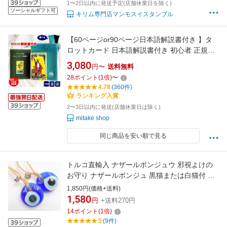
1〜2日以内に発送予定(店舗休業日を除く)
ソーシャルギフト可
キリム専門店マンモスイスタンブル
【60ページor90ページ日本語解説書付き 】タ
ロットカード 日本語解説書付き 初心者 正規品
ポーチ付き タロット ウェイト版 ライダータロ
3,080
円〜
送料無料
ット スタンダード
28
ポイント
(
1
倍)
〜
4.78
(360件)
ランキング入賞
2〜3日以内に発送(店舗休業日は除く)
mitake shop
同じ商品を安い順で見る
トルコ直輸入 ナザールボンジュウ 邪視よけの
お守り ナザールボンジュ 黒猫または白猫付 災
厄からあなたを守る トルコ製
1,850円(価格+送料)
1,580
円
+送料270円
14
ポイント
(
1
倍)
5
(9件)