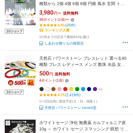
種類から 2個 4個 6個 8個 円錐 風水 玄関 トイ
レ 寝室 浄化 厄除け 金運 おしゃれ インテリア
3,980
円〜
送料無料
開運インテリア ギフト 新築祝い 引越し祝い
36
ポイント
(
1
倍)
〜
4.85
(26件)
ランキング入賞
12:00までの注文で最短8/14お届け
しあわせ贈りもの雑貨店
天然石 パワーストーン ブレスレット 選べる40
種類 ブレス レディース メンズ 数珠 水晶 女性
男性 金運 ペア ゴム パーツ ビーズ アレルギー
500
円
送料無料
彼女 シンプル プレゼント 贈り物 ブレスレット
4
ポイント
(
1
倍)
用 アクセサリー 厄除け 厄払い 腕輪 メール便送
料無料 ギフト 誕生日 a5h
+2
4.75
(2,419件)
1〜2日以内に発送予定(土・日・祝除く)
天然石 パワーストーン cocoro堂
ホワイトセージ 浄化 無農薬 カルフォルニア産
10g ～ ホワイト セージ スマッシング 瞑想 リラ