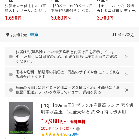
決算オマケ付【トルコ直
【60ページor90ページ日
【★ミニバッグに最適
輸入】ナザールボンジュ
本語解説書付き 】タロッ
★】ミニ財布 レディース
ウ3個＋ストラップセッ
トカード 日本語解説書付
二つ折 革 かわいい 軽量
1,690
3,080
3,780
円
円
〜
円
ト【ネコポス限定送料無
き 初心者 正規品 ポーチ
小さい 薄い 財布 二つ折
料 】邪視よ…
付き タ…
り コン…
東京
お届け先:
並べ替え
お届け先(離島除く)への最安送料とお届け日を表示していま
す。 お届け日は目安のため、正確な情報は注文画面でご確認
ください。
価格や送料、納期等の詳細は、商品のサイズや色によって異な
る場合があります
商品のお届けに関するお客様ニーズを幅広く満たす商品に「最
強翌日配送」ラベルを表示しています。
詳細を見る
[PR]
【30mm玉】ブラジル産最高ランク 完全透
明本水晶玉 （完全天然石 約38g 持ち歩き用小
袋＆木製台座付）
17,980
円〜
送料無料
163
ポイント
(
1
倍)
〜
4.96
(28件)