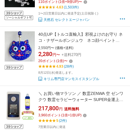
110
ポイント
(
1
倍+
9
倍UP)
〜
せ 天然水晶 浄化グッズ シアワセ ヒーリング し
4.63
(1,503件)
あわせ 幸運 清浄 万能 ポジティブ
1〜2日営業日以内に発送予定(土日祝除く)
ソーシャルギフト可
天然石 セレクトエージャパン
40点UP【トルコ直輸入】邪視よけのお守り ネ
コ・ナザールボンジュウ ネコ顔ペイント
12cm 7cmトルコ産 トルコ製 災厄からあなたを
2,550円〜 (価格+送料)
守るナザールボンジュウ
2,280
円〜
+送料270円
20
ポイント
(
1
倍)
〜
4.93
(28件)
8月12日(水)発送します。
キリム専門店マンモスイスタンブル
＼ お買い物マラソン ／ 数霊ZENWA 空 ゼンワ
クウ 数霊セラピーウォーター SUPER金運上昇
プレゼント 代引不可 波動 測定 器 波動測定器
217,800
円
送料無料
数霊reiwa
3,960
ポイント
(
1
倍+
1
倍UP)
5
(2件)
7営業日以内に発送