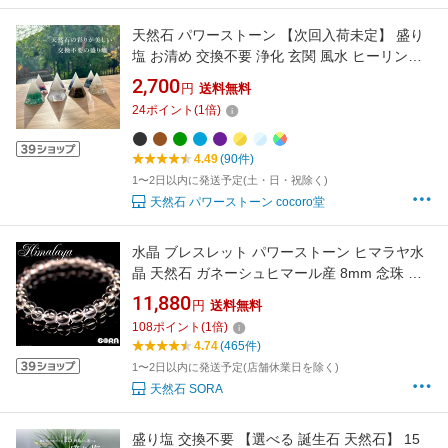
天然石 パワーストーン 【次回入荷未定】 盛り
塩 お清め 交換不要 浄化 玄関 風水 ヒーリング
開運アイテム ラピスラズリ 水晶 置き物 ※選べ
2,700
円
送料無料
る8種類 平均サイズ：約4.8×5.3×高さ6cm レデ
24
ポイント
(
1
倍)
ィース メンズ 勝負 恋愛 【メール便不可】
4.49
(90件)
1〜2日以内に発送予定(土・日・祝除く)
天然石 パワーストーン cocoro堂
水晶 ブレスレット パワーストーン ヒマラヤ水
晶 天然石 ガネーシュヒマール産 8mm 念珠 ク
リスタル
11,880
円
送料無料
108
ポイント
(
1
倍)
4.74
(465件)
1〜2日以内に発送予定(店舗休業日を除く)
天然石 SORA
盛り塩 交換不要 【選べる 誕生石 天然石】 15