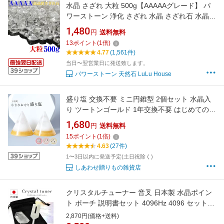
水晶 さざれ 大粒 500g【AAAAAグレード】 パ
ワーストーン 浄化 さざれ 水晶 さざれ石 水晶
粒 大 大きい 水晶 さざれ 原石 ロッククリスタ
1,480
円
送料無料
ル Crystal クリスタル クォーツ【クラスター ブ
13
ポイント
(
1
倍)
レスレット 浄化用 浄化セット 石】浄化用さざ
4.77
(1,561件)
れ石 浄化用水晶 送料無料
当日〜翌営業日に発送致します。
パワーストーン 天然石 LuLu House
盛り塩 交換不要 ミニ円錐型 2個セット 水晶入
り ツートンゴールド 1年交換不要 はじめての盛
り塩 玄関 トイレ 風水 オルゴナイト 浄化 お守
1,680
円
送料無料
り 開運インテリア びなっち
15
ポイント
(
1
倍)
4.63
(27件)
1〜3日以内に発送予定(土日祝除く)
しあわせ贈りもの雑貨店
クリスタルチューナー 音叉 日本製 水晶ポイン
ト ポーチ 説明書セット 4096Hz 4096 セット
原石 浄化 開運 幸運 お守り ギフト プレゼント
2,870円(価格+送料)
贈り物 ラッピング 包装 ヨガ 瞑想 ヒーリング