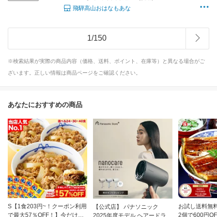
飛騨高山おはなもあな
1
/
150
※検索結果が実際の商品内容（価格、送料、ポイント、在庫等）と異なる場合がご
ざいます。正しい情報は商品ページをご確認ください。
あなたにおすすめの商品
S【1食203円~！クーポン利用
お試し送料無料
【公式店】 パナソニック
で最大57％OFF！】今だけ牛
2個で600円OF
2025年度モデル ヘアードライ