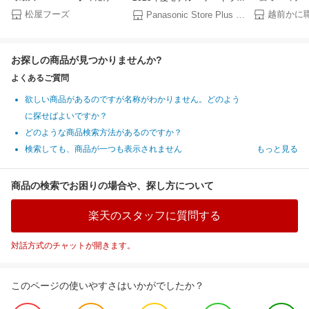
めしバーガー1食おまけ付き
円OFF！4個で2
ヤー ナノケア EH-NA0K 無料
松屋フーズ
Panasonic Store Plus 楽天市場店
（8/1~8/16 迄）大容量リピ確
楽天グルメ大
ギフトラッピング 高浸透ナノ
定BOX 松屋 公式 牛めしの具
国産 うなぎ蒲
イー ヘアケア 大風量 速乾 コ
（プレミアム仕様）選択制 牛
中元 ギフト 
ンパクト 軽量 人気 温度 高級
お探しの商品が見つかりませんか?
めし 牛丼の具 まつや 牛丼 食
潤い ツヤ まとまり ダメージ
品 グルメ 冷凍 冷凍食品 送料
ケア UVケア 送料無料
よくあるご質問
無料 おかず 惣菜 お弁当 非常
食 セール 半額
欲しい商品があるのですが名称がわかりません。どのよう
に探せばよいですか？
どのような商品検索方法があるのですか？
検索しても、商品が一つも表示されません
もっと見る
商品の検索でお困りの場合や、探し方について
楽天のスタッフに質問する
対話方式のチャットが開きます。
このページの使いやすさはいかがでしたか？