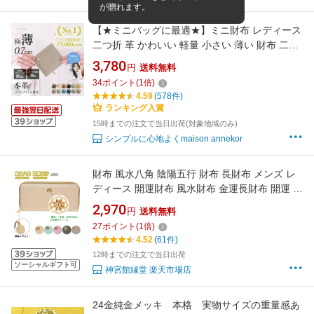
が贈れます。
【★ミニバッグに最適★】ミニ財布 レディース
二つ折 革 かわいい 軽量 小さい 薄い 財布 二つ
折り コンパクト レザー 薄型 レディース ブラン
3,780
円
送料無料
ド キャッシュレス 軽い スリム ウォレット スキ
34
ポイント
(
1
倍)
ミング防止 一粒万倍日 冠婚葬祭 最強配送 プレ
4.59
(578件)
ゼント
ランキング入賞
15時までの注文で当日出荷(対象地域のみ)
シンプルに心地よくmaison annekor
財布 風水八角 陰陽五行 財布 長財布 メンズ レ
ディース 開運財布 風水財布 金運長財布 開運 金
運 財運 健康運 合皮 ラウンドファスナー カード
2,970
円
送料無料
ポケット ラッキーカラー グリーン ピンク ゴー
27
ポイント
(
1
倍)
ルド ブロンズ ガンメタ メタリック 男性 女性
4.52
(61件)
994333
12時までの注文で当日出荷
ソーシャルギフト可
神宮館縁堂 楽天市場店
24金純金メッキ 本格 実物サイズの重量感あ