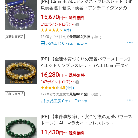
[PR]
12mm玉 ALLアメジストブレスレット【健
康美容運】健康・美容・アンチエイジングの定
番 ＜返品・交換可＞無料サイズ変更保証付き
15,670
円〜
送料無料
142
ポイント
(
1
倍)
〜
5
(4件)
12:00までの注文で
最短8/12(翌日)
お届け
水晶工房 Crystal Factory
[PR]
【金運体質づくりの定番パワーストーン】
ALLシトリンブレスレット（ALL10mm玉タイ
プ）＜返品・交換可＞無料サイズ変更保証付き
16,230
円〜
送料無料
147
ポイント
(
1
倍)
〜
4.5
(4件)
12:00までの注文で
最短8/12(翌日)
お届け
水晶工房 Crystal Factory
[PR]
【事件事故除け・安全守護の定番パワース
トーン】 ALLマラカイトブレスレット
（ALL10mm玉タイプ）＜返品・交換可＞無料
11,430
円〜
送料無料
サイズ変更保証付き