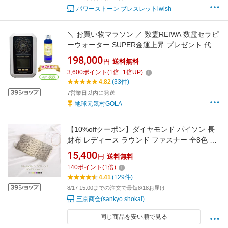
パワーストーン ブレスレットiwish
＼ お買い物マラソン ／ 数霊REIWA 数霊セラピ
ーウォーター SUPER金運上昇 プレゼント 代引
不可 数霊reiwa 数霊 reiwa 波動 測定 器 波動測
198,000
円
送料無料
定器
3,600
ポイント
(
1
倍+
1
倍UP)
4.82
(33件)
7営業日以内に発送
地球元気村GOLA
【10%offクーポン】ダイヤモンド パイソン 長
財布 レディース ラウンド ファスナー 全8色 本
革 ヘビ柄 じゃばら 軽い 婦人用長財布 誕生日
15,400
円
送料無料
母 女性 パイソン柄 金運 春財布 ギフト プレゼ
140
ポイント
(
1
倍)
ント 4FC (7323r)
4.41
(129件)
8/17 15:00までの注文で最短8/18お届け
三京商会(sankyo shokai)
同じ商品を安い順で見る