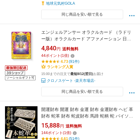
地球元気村GOLA
同じ商品を安い順で見る
エンジェルアンサー オラクルカード （ラドリ
ー版）オラクルカード アファメーション 日本
語版 占い 日本語解説書付き
4,840
円
送料無料
44
ポイント
(
1
倍)
4.73
(91件)
ランキング入賞
15:00までの注文で
最短8/12(翌日)
お届け
ソーシャルギフト可
クロノスゲート -楽天市場店-
同じ商品を安い順で見る
開運財布 開運 財布 金運 財布 金運財布 ヘビ 革
財布 蛇革 財布 蛇皮財布 馬蹄 蛇柄 蛇 パイソン
長財布 メンズ レディース 風水 金 運 アップ 金
15,888
円
送料無料
運アップ 開運グッズ 本革 ラウンドファスナー
144
ポイント
(
1
倍)
内側黄色 2026
4.61
(51件)