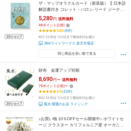
ザ・マップオラクルカード（新装版）【 日本語
解説書付き コレット・バロン-リード ジーナ・
デラグロッタグリア オラクルカード 】
5,280
円
送料無料
48
ポイント
(
1
倍)
4.83
(6件)
8/17 11:00までの注文で最短8/22お届け
JMAライトワークス 楽天市場店
同じ商品を安い順で見る
財布 金運アップ祈願
8,690
円〜
送料無料
79
ポイント
(
1
倍)
〜
4.8
(15件)
8/12 12:00までの注文で最短8/13お届け
風水 開運のお店 ライジング
♪お買い物 10％OFFセール開催中♪ ホワイトセ
ージ クラスター カリフォルニア産 オーガニッ
ク 無農薬 浄化 天然 枝付きリーフ 選別済み 原