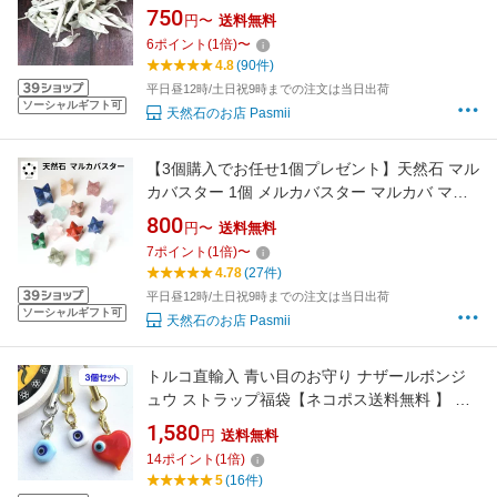
ックス ストレス解消 安らぎと平穏 自然の癒し
750
円〜
送料無料
ナチュラルな浄化力 空間のクリアリング 心身
6
ポイント
(
1
倍)
〜
のリフレッシュ ポジティブエネルギー
4.8
(90件)
平日昼12時/土日祝9時までの注文は当日出荷
ソーシャルギフト可
天然石のお店 Pasmii
【3個購入でお任せ1個プレゼント】天然石 マル
カバスター 1個 メルカバスター マルカバ マカ
バスター 天然石 パワーストーン 置物 プレゼン
800
円〜
送料無料
ト メルカバスター 六芒星 浄化 守護
7
ポイント
(
1
倍)
〜
4.78
(27件)
平日昼12時/土日祝9時までの注文は当日出荷
ソーシャルギフト可
天然石のお店 Pasmii
トルコ直輸入 青い目のお守り ナザールボンジ
ュウ ストラップ福袋【ネコポス送料無料 】 災
厄からあなたを守る
1,580
円
送料無料
14
ポイント
(
1
倍)
5
(16件)