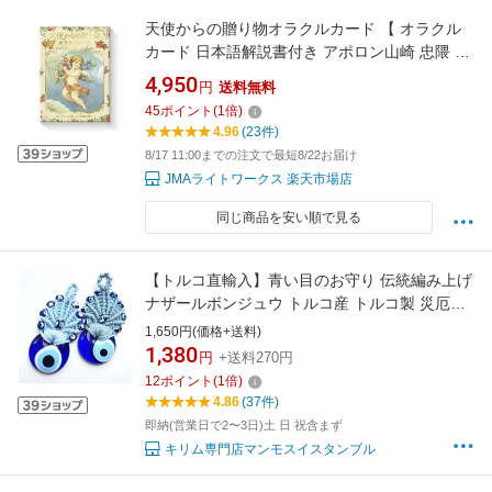
天使からの贈り物オラクルカード 【 オラクル
カード 日本語解説書付き アポロン山崎 忠隈 真
理子 セルフケア リーディング 天使 エンジェル
4,950
円
送料無料
】
45
ポイント
(
1
倍)
4.96
(23件)
8/17 11:00までの注文で最短8/22お届け
JMAライトワークス 楽天市場店
同じ商品を安い順で見る
【トルコ直輸入】青い目のお守り 伝統編み上げ
ナザールボンジュウ トルコ産 トルコ製 災厄か
らあなたを守る
1,650円(価格+送料)
1,380
円
+送料270円
12
ポイント
(
1
倍)
4.86
(37件)
即納(営業日で2〜3日)土 日 祝含まず
キリム専門店マンモスイスタンブル