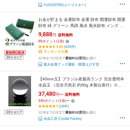
YUGOSTAR(ユーゴスター)
お金が貯まる 金運財布 金運 財布 開運財布 開運
財布 緑 グリーン 馬蹄 風水 風水財布 メンズ レ
ディース 女性 長財布 ふくろう フクロウ 本革
9,888
円
送料無料
ラウンドファスナー 運気の上がる財布 競馬 金
89
ポイント
(
1
倍)
運長財布 ホースシュー メンズ財布長 金運アッ
4.66
(420件)
プ グッズ 幸運 内側黄色 2026
ランキング入賞
12:00までの注文で
最短8/12(翌日)
お届け
風水金運グッズ通販・開運えびす堂
【40mm玉】ブラジル産最高ランク 完全透明本
水晶玉 （完全天然石 約90g 木製台座付）※公
式鑑別書の別手配も可能
37,480
円〜
送料無料
340
ポイント
(
1
倍)
〜
5
(18件)
12:00までの注文で
最短8/12(翌日)
お届け
水晶工房 Crystal Factory