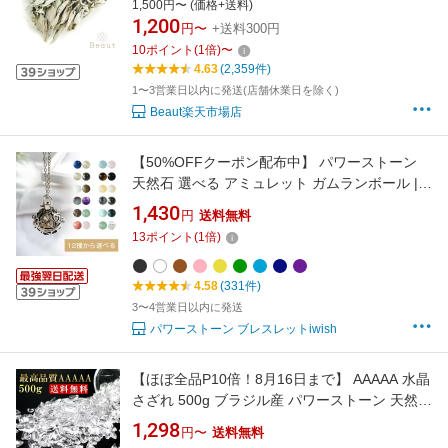
1,500円〜 (価格+送料)
産地証明書有り レビュー2,300件突破 20g〜
1,200
円〜
+送料300円
1kg
10
ポイント
(
1
倍)
〜
4.63
(2,359件)
1〜3営業日以内に発送(店舗休業日を除く)
Beaut楽天市場店
【50%OFFクーポン配布中】 パワーストーン
天然石 選べる アミュレット ガムランボール |
キーホルダー レディース かわいい チェーン バ
1,430
円
送料無料
スケット アクセサリー アクセ 誕生日 誕生石 プ
13
ポイント
(
1
倍)
レゼント お守り 幸運 女性 メンズ 厄除け 開運
厄年 金運 恋愛成就 健康祈願 I WISH
4.58
(331件)
3〜4営業日以内に発送
パワーストーン ブレスレットiwish
【ほぼ全品P10倍！8月16日まで】 AAAAA 水晶
さざれ 500g ブラジル産 パワーストーン 天然石
浄化 水晶さざれ 浄化用 水晶さざれ石 チップ サ
1,298
円〜
送料無料
ザレ 癒し 開運 厄除け 風水 天然 エネルギー 幸