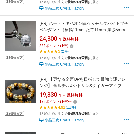
12:00までの注文で
最短8/12(翌日)
お届け
水晶工房 Crystal Factory
[PR]
ハート・ギベオン隕石＆モルダバイトプチ
ペンダント（横幅11mm たて11mm 厚さ5mm
重さ2g シルバー 完全天然石使用）茶色本革製
24,800
円
送料無料
ネックレス付
225
ポイント
(
1
倍)
5
(2件)
12:00までの注文で
最短8/12(翌日)
お届け
水晶工房 Crystal Factory
[PR]
【更なる金運UPを目指して最強金運アレ
ンジ】 金ルチル&シトリン&タイガーアイブレ
スレット（ALL10mm玉タイプ）＜返品・交換
19,330
円〜
送料無料
可＞無料サイズ変更保証付き
175
ポイント
(
1
倍)
〜
4.91
(11件)
12:00までの注文で
最短8/12(翌日)
お届け
水晶工房 Crystal Factory