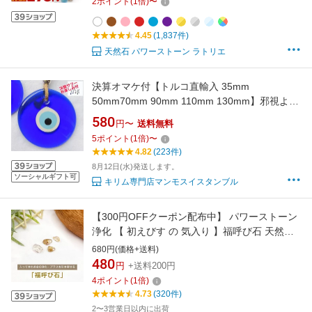
2
ポイント
(
1
倍)
〜
守り 誕生石 【お一人様5点まで】 _268-1
4.45
(1,837件)
天然石 パワーストーン ラトリエ
決算オマケ付【トルコ直輸入 35mm
50mm70mm 90mm 110mm 130mm】邪視よけ
のお守り ナザールボンジュ 魔除け トルコ産 ト
580
円〜
送料無料
ルコ製【ネコポス送料無料 】 災厄からあなた
5
ポイント
(
1
倍)
〜
を守るナザールボンジュウ
4.82
(223件)
8月12日(水)発送します。
ソーシャルギフト可
キリム専門店マンモスイスタンブル
【300円OFFクーポン配布中】 パワーストーン
浄化 【 初えびす の 気入り 】福呼び石 天然石 |
水晶 さざれ さざれ石 水晶 さざれ石 ルチルクォ
680円(価格+送料)
ーツ 金運 アップ グッズ 風水 サザレ ルチル 水
480
円
+送料200円
晶 商売繁盛 お守り 開運 金運 厄除け I WISH
4
ポイント
(
1
倍)
4.73
(320件)
2〜3営業日以内に出荷