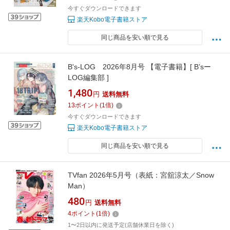
今すぐダウンロードできます
楽天Kobo電子書籍ストア
同じ商品を安い順で見る
B's-LOG 2026年8月号 【電子書籍】[ B’sー
LOG編集部 ]
1,480
円
送料無料
13
ポイント
(
1
倍)
今すぐダウンロードできます
楽天Kobo電子書籍ストア
同じ商品を安い順で見る
TVfan 2026年5月号（表紙：宮舘涼太／Snow
Man）
480
円
送料無料
4
ポイント
(
1
倍)
1〜2日以内に発送予定(店舗休業日を除く)