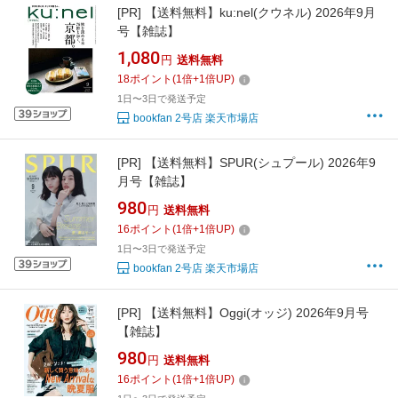
[PR]
【送料無料】ku:nel(クウネル) 2026年9月
号【雑誌】
1,080
円
送料無料
18
ポイント
(
1
倍+
1
倍UP)
1日〜3日で発送予定
bookfan 2号店 楽天市場店
[PR]
【送料無料】SPUR(シュプール) 2026年9
月号【雑誌】
980
円
送料無料
16
ポイント
(
1
倍+
1
倍UP)
1日〜3日で発送予定
bookfan 2号店 楽天市場店
[PR]
【送料無料】Oggi(オッジ) 2026年9月号
【雑誌】
980
円
送料無料
16
ポイント
(
1
倍+
1
倍UP)