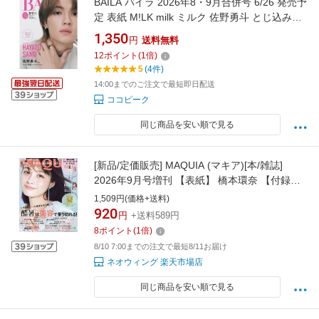
BAILA バイラ 2026年8・9月合併号 6/26 発売予
定 表紙 M!LK milk ミルク 佐野勇斗 とじ込み付
録 佐野くんがいっぱい！スペシャルステッカー
1,350
円
送料無料
付き
12
ポイント
(
1
倍)
5
(4件)
14:00までのご注文で最短即日配送
ココピーク
同じ商品を安い順で見る
[新品/定価販売] MAQUIA (マキア)[本/雑誌]
2026年9月号増刊 【表紙】 橋本環奈 【付録】
クレ・ド・ポーボーテル・セラムII (雑誌) / 集英
1,509円(価格+送料)
社
920
円
+送料589円
8
ポイント
(
1
倍)
8/10 7:00までの注文で最短8/11お届け
ネオウィング 楽天市場店
同じ商品を安い順で見る