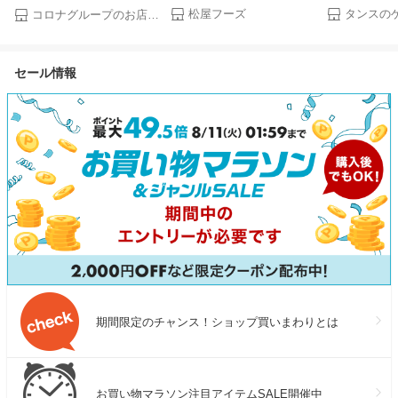
めしバーガー1食おまけ付き
トカバー付 窓
房専用 4〜7畳 Relala リララ
松屋フーズ
コロナグループのお店 COCOCO
（8/1~8/16 迄）大容量リピ確
し窓 テラス窓 腰
シェルホワイト CW-1626R 窓
定BOX 松屋 公式 牛めしの具
日 11畳30L/
型エアコン 窓用 エアコン
（プレミアム仕様）選択制 牛
庭用 エアコン
セール情報
めし 牛丼の具 まつや 牛丼 食
ン クーラー 
品 グルメ 冷凍 冷凍食品 送料
ー 移動式エア
無料 おかず 惣菜 お弁当 非常
食 セール 半額
期間限定のチャンス！ショップ買いまわりとは
お買い物マラソン注目アイテムSALE開催中