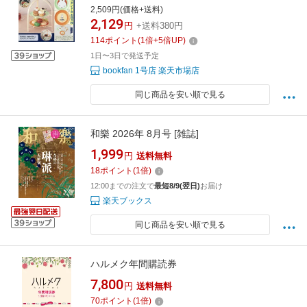
2,509円(価格+送料)
2,129
円
+送料380円
114
ポイント
(
1
倍+
5
倍UP)
1日〜3日で発送予定
bookfan 1号店 楽天市場店
同じ商品を安い順で見る
和樂 2026年 8月号 [雑誌]
1,999
円
送料無料
18
ポイント
(
1
倍)
12:00までの注文で
最短8/9(翌日)
お届け
楽天ブックス
同じ商品を安い順で見る
ハルメク年間購読券
7,800
円
送料無料
70
ポイント
(
1
倍)