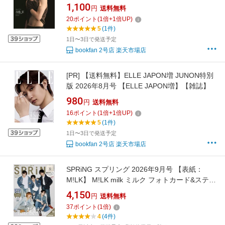
1,100
円
送料無料
20
ポイント
(
1
倍+
1
倍UP)
5
(1件)
1日〜3日で発送予定
bookfan 2号店 楽天市場店
[PR]
【送料無料】ELLE JAPON増 JUNON特別
版 2026年8月号 【ELLE JAPON増】【雑誌】
980
円
送料無料
16
ポイント
(
1
倍+
1
倍UP)
5
(1件)
1日〜3日で発送予定
bookfan 2号店 楽天市場店
SPRiNG スプリング 2026年9月号 【表紙：
M!LK】 M!LK milk ミルク フォトカード&ステッ
カー PEANUTS ピーナッツ スヌーピー キルテ
4,150
円
送料無料
ィングポーチ 付録付き
37
ポイント
(
1
倍)
4
(4件)