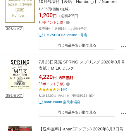
10月号増刊【表紙：Number_i】 / Numero
TOKYO編集部 【雑誌】
1,695円(価格+送料)
1,200
円
+送料495円
10
ポイント
(
1
倍)
発売日から数日以内にお届け予定
HMV&BOOKS online 1号店
同じ商品を安い順で見る
7月23日発売 SPRiNG スプリング 2026年9月号
表紙：M!LK ミルク
4,220
円
送料無料
38
ポイント
(
1
倍)
5
(1件)
8/10 12:00までの注文で最短8/11お届け
hankuroom 楽天市場店
同じ商品を安い順で見る
【送料無料】anan(アンアン) 2026年6月3日号