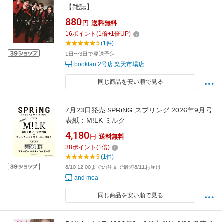
【雑誌】
880
円
送料無料
16
ポイント
(
1
倍+
1
倍UP)
5
(1件)
1日〜3日で発送予定
bookfan 2号店 楽天市場店
同じ商品を安い順で見る
7月23日発売 SPRiNG スプリング 2026年9月号
表紙：M!LK ミルク
4,180
円
送料無料
38
ポイント
(
1
倍)
5
(1件)
8/10 12:00までの注文で最短8/11お届け
and moa
同じ商品を安い順で見る