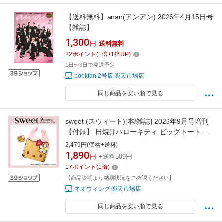
【送料無料】anan(アンアン) 2026年4月15日号
【雑誌】
1,300
円
送料無料
22
ポイント
(
1
倍+
1
倍UP)
1日〜3日で発送予定
bookfan 2号店 楽天市場店
同じ商品を安い順で見る
sweet (スウィート)[本/雑誌] 2026年9月号増刊
【付録】 日焼けハローキティ ビッグトートバ
ッグ&フェイスチャーム / 宝島社
2,479円(価格+送料)
1,890
円
+送料589円
17
ポイント
(
1
倍)
【商品説明より納期状況をご確認ください】
ネオウィング 楽天市場店
同じ商品を安い順で見る