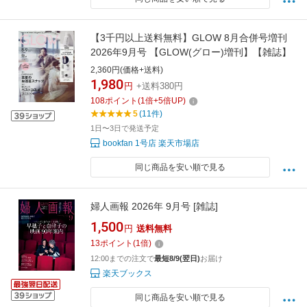
【3千円以上送料無料】GLOW 8月合併号増刊
2026年9月号 【GLOW(グロー)増刊】【雑誌】
2,360円(価格+送料)
1,980
円
+送料380円
108
ポイント
(
1
倍+
5
倍UP)
5
(11件)
1日〜3日で発送予定
bookfan 1号店 楽天市場店
同じ商品を安い順で見る
婦人画報 2026年 9月号 [雑誌]
1,500
円
送料無料
13
ポイント
(
1
倍)
12:00までの注文で
最短8/9(翌日)
お届け
楽天ブックス
同じ商品を安い順で見る