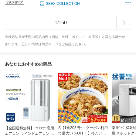
GEEX COLLECTION
1
/
150
※検索結果が実際の商品内容（価格、送料、ポイント、在庫等）と異なる場合がご
ざいます。正しい情報は商品ページをご確認ください。
あなたにおすすめの商品
S【1食203円~！クーポン利用
楽天1位 猛暑
【全国送料無料】 コロナ 窓用
で最大57％OFF！】今だけ牛
風 スポットク
エアコン ウインドエアコン 冷