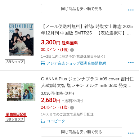
同じ商品を安い順で見る
【メール便送料無料】雑誌/ 時裝女士雜志 2025
年12月刊 中国版 SMTR25：【表紙選択可】記
事掲載！ L’OFFICIEL ロフィシェル 中国雑誌
3,300
円
送料無料
30
ポイント
(
1
倍)
1〜2日以内に発送予定(店舗休業日を除く)
アジア音楽ショップ亞洲音樂購物網
GIANNA Plus ジェンナプラス #09 cover 吉田仁
人&塩崎太智 塩レモン ミルク milk 3/30 発売予
定
3,030円(価格+送料)
2,680
円
+送料350円
24
ポイント
(
1
倍)
14:00までのご注文で最短即日配送
ココピーク
同じ商品を安い順で見る