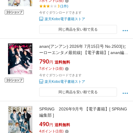
7
ポイント
(
1
倍)
3
(1件)
今すぐダウンロードできます
楽天Kobo電子書籍ストア
同じ商品を安い順で見る
anan(アンアン) 2026年 7月15日号 No.2503[ヒ
ーローエンタメ最前線] 【電子書籍】[ anan編集
部 ]
790
円
送料無料
7
ポイント
(
1
倍)
今すぐダウンロードできます
楽天Kobo電子書籍ストア
同じ商品を安い順で見る
SPRiNG 2026年9月号 【電子書籍】[ SPRiNG
編集部 ]
490
円
送料無料
4
ポイント
(
1
倍)