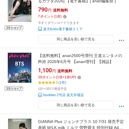
るカラダ2026] 【電子書籍】[ anan編集部 ]
790
円
送料無料
7
ポイント
(
1
倍)
今すぐダウンロードできます
楽天Kobo電子書籍ストア
同じ商品を安い順で見る
【送料無料】anan2500号増刊 王道エンタメの
矜持 2026年6月号 【anan増刊】【雑誌】
1,100
円
送料無料
20
ポイント
(
1
倍+
1
倍UP)
5
(1件)
1日〜3日で発送予定
bookfan 2号店 楽天市場店
同じ商品を安い順で見る
GIANNA Plus ジェンナプラス 10 7/31 発売予定
表紙 M!LK milk ミルク 曽野舜太 特別付録 A4サ