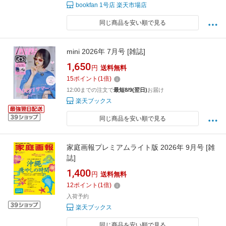
bookfan 1号店 楽天市場店
同じ商品を安い順で見る
mini 2026年 7月号 [雑誌]
1,650
円
送料無料
15
ポイント
(
1
倍)
12:00までの注文で
最短8/9(翌日)
お届け
楽天ブックス
同じ商品を安い順で見る
家庭画報プレミアムライト版 2026年 9月号 [雑
誌]
1,400
円
送料無料
12
ポイント
(
1
倍)
入荷予約
楽天ブックス
同じ商品を安い順で見る