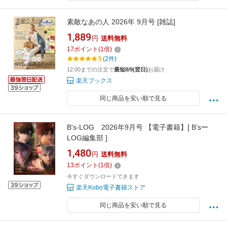
素敵なあの人 2026年 9月号 [雑誌]
1,889
円
送料無料
17
ポイント
(
1
倍)
5
(2件)
12:00までの注文で
最短8/9(翌日)
お届け
楽天ブックス
同じ商品を安い順で見る
B's-LOG 2026年9月号 【電子書籍】[ B’sー
LOG編集部 ]
1,480
円
送料無料
13
ポイント
(
1
倍)
今すぐダウンロードできます
楽天Kobo電子書籍ストア
同じ商品を安い順で見る