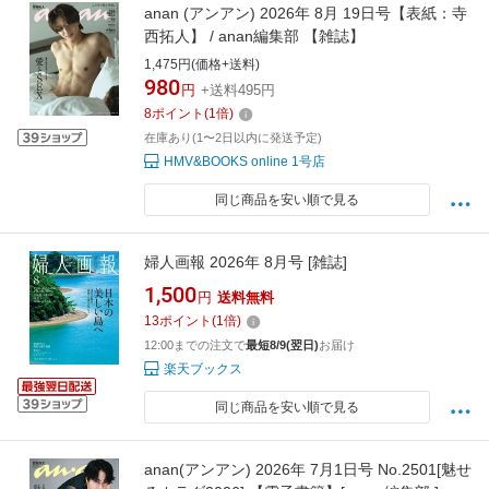
anan (アンアン) 2026年 8月 19日号【表紙：寺
西拓人】 / anan編集部 【雑誌】
1,475円(価格+送料)
980
円
+送料495円
8
ポイント
(
1
倍)
在庫あり(1〜2日以内に発送予定)
HMV&BOOKS online 1号店
同じ商品を安い順で見る
婦人画報 2026年 8月号 [雑誌]
1,500
円
送料無料
13
ポイント
(
1
倍)
12:00までの注文で
最短8/9(翌日)
お届け
楽天ブックス
同じ商品を安い順で見る
anan(アンアン) 2026年 7月1日号 No.2501[魅せ