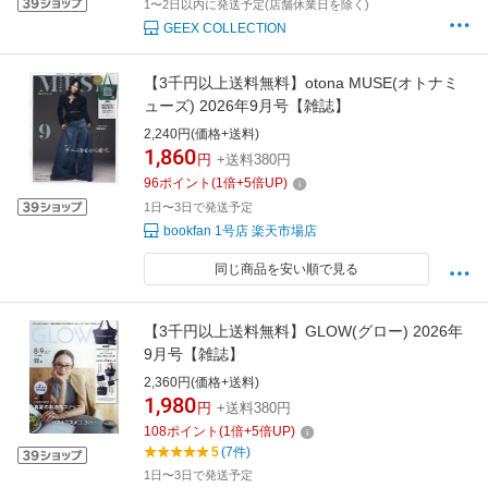
1〜2日以内に発送予定(店舗休業日を除く)
GEEX COLLECTION
【3千円以上送料無料】otona MUSE(オトナミ
ューズ) 2026年9月号【雑誌】
2,240円(価格+送料)
1,860
円
+送料380円
96
ポイント
(
1
倍+
5
倍UP)
1日〜3日で発送予定
bookfan 1号店 楽天市場店
同じ商品を安い順で見る
【3千円以上送料無料】GLOW(グロー) 2026年
9月号【雑誌】
2,360円(価格+送料)
1,980
円
+送料380円
108
ポイント
(
1
倍+
5
倍UP)
5
(7件)
1日〜3日で発送予定