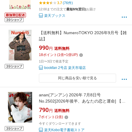
3.7
(76件)
12:00までの注文で
最短8/9(翌日)
お届け
楽天ブックス
【送料無料】NumeroTOKYO 2026年9月号【雑
誌】
990
円
送料無料
18
ポイント
(
1
倍+
1
倍UP)
1日〜3日で発送予定
bookfan 2号店 楽天市場店
同じ商品を安い順で見る
anan(アンアン) 2026年 7月8日号
No.2502[2026年後半、あなたの恋と運命] 【電
子書籍】[ anan編集部 ]
790
円
送料無料
7
ポイント
(
1
倍)
今すぐダウンロードできます
楽天Kobo電子書籍ストア