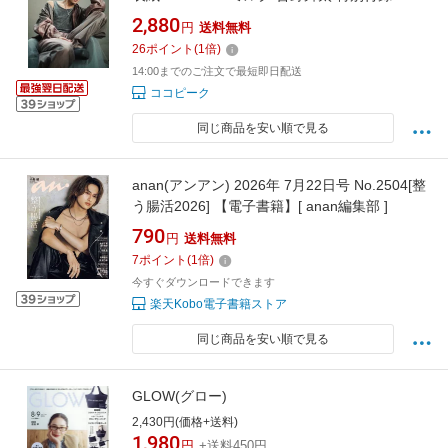
イズ 片観音ピンナップ 付き
2,880
円
送料無料
26
ポイント
(
1
倍)
14:00までのご注文で最短即日配送
ココピーク
同じ商品を安い順で見る
anan(アンアン) 2026年 7月22日号 No.2504[整
う腸活2026] 【電子書籍】[ anan編集部 ]
790
円
送料無料
7
ポイント
(
1
倍)
今すぐダウンロードできます
楽天Kobo電子書籍ストア
同じ商品を安い順で見る
GLOW(グロー)
2,430円(価格+送料)
1,980
円
+送料450円