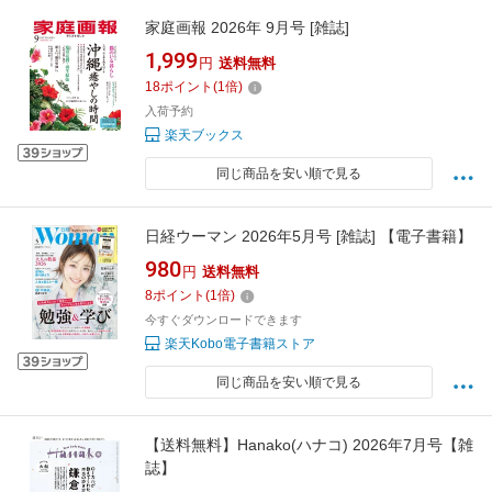
家庭画報 2026年 9月号 [雑誌]
1,999
円
送料無料
18
ポイント
(
1
倍)
入荷予約
楽天ブックス
同じ商品を安い順で見る
日経ウーマン 2026年5月号 [雑誌] 【電子書籍】
980
円
送料無料
8
ポイント
(
1
倍)
今すぐダウンロードできます
楽天Kobo電子書籍ストア
同じ商品を安い順で見る
【送料無料】Hanako(ハナコ) 2026年7月号【雑
誌】