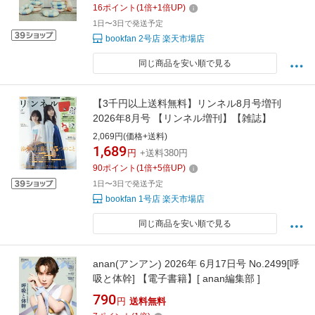
16
ポイント
(
1
倍+
1
倍UP)
1日〜3日で発送予定
bookfan 2号店 楽天市場店
同じ商品を安い順で見る
【3千円以上送料無料】リンネル8月号増刊
2026年8月号 【リンネル増刊】【雑誌】
2,069円(価格+送料)
1,689
円
+送料380円
90
ポイント
(
1
倍+
5
倍UP)
1日〜3日で発送予定
bookfan 1号店 楽天市場店
同じ商品を安い順で見る
anan(アンアン) 2026年 6月17日号 No.2499[呼
吸と体幹] 【電子書籍】[ anan編集部 ]
790
円
送料無料