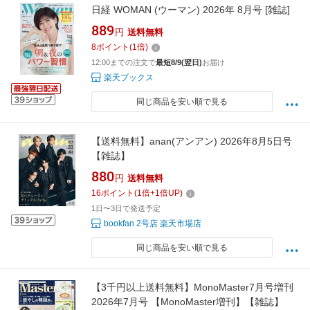
日経 WOMAN (ウーマン) 2026年 8月号 [雑誌]
889
円
送料無料
8
ポイント
(
1
倍)
12:00までの注文で
最短8/9(翌日)
お届け
楽天ブックス
同じ商品を安い順で見る
【送料無料】anan(アンアン) 2026年8月5日号
【雑誌】
880
円
送料無料
16
ポイント
(
1
倍+
1
倍UP)
1日〜3日で発送予定
bookfan 2号店 楽天市場店
同じ商品を安い順で見る
【3千円以上送料無料】MonoMaster7月号増刊
2026年7月号 【MonoMaster増刊】【雑誌】