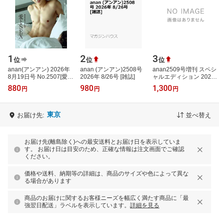
1
2
3
位
位
位
anan(アンアン) 2026年
anan (アンアン)2508号
anan2509号増刊 スペシ
8月19日号 No.2507[愛と
2026年 8/26号 [雑誌]
ャルエディション 2026
SEX] 【電子書籍】[ anan
年 9/2号 [雑誌]
880
980
1,300
円
円
円
編集部 ]
東京
お届け先:
並べ替え
お届け先(離島除く)への最安送料とお届け日を表示していま
す。 お届け日は目安のため、正確な情報は注文画面でご確認
ください。
価格や送料、納期等の詳細は、商品のサイズや色によって異な
る場合があります
商品のお届けに関するお客様ニーズを幅広く満たす商品に「最
強翌日配送」ラベルを表示しています。
詳細を見る