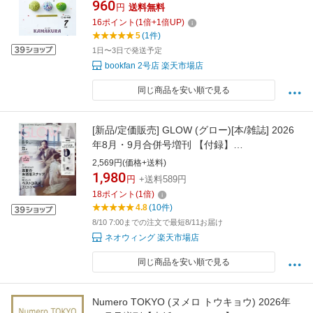
960
円
送料無料
16
ポイント
(
1
倍+
1
倍UP)
5
(1件)
1日〜3日で発送予定
bookfan 2号店 楽天市場店
同じ商品を安い順で見る
[新品/定価販売] GLOW (グロー)[本/雑誌] 2026
年8月・9月合併号増刊 【付録】
DEAN&DELUCA ステンレスマグボトル / 宝島
2,569円(価格+送料)
社
1,980
円
+送料589円
18
ポイント
(
1
倍)
4.8
(10件)
8/10 7:00までの注文で最短8/11お届け
ネオウィング 楽天市場店
同じ商品を安い順で見る
Numero TOKYO (ヌメロ トウキョウ) 2026年