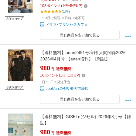
108
ポイント
(
1
倍+
5
倍UP)
5
(1件)
1〜3日で発送 ※日時指定不可
ドラマ×プリンセスカフェ
同じ商品を安い順で見る
【送料無料】anan2491号増刊 人間関係2026
2026年4月号 【anan増刊】【雑誌】
980
円
送料無料
16
ポイント
(
1
倍+
1
倍UP)
1日〜3日で発送予定
bookfan 2号店 楽天市場店
同じ商品を安い順で見る
【送料無料】GISELe(ジゼル) 2026年8月号【雑
誌】
980
円
送料無料