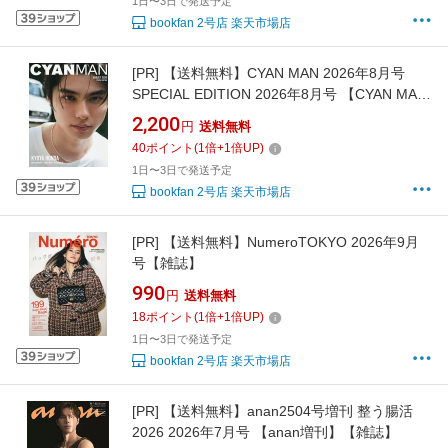
1日〜3日で発送予定
bookfan 2号店 楽天市場店
[PR]
【送料無料】CYAN MAN 2026年8月号
SPECIAL EDITION 2026年8月号 【CYAN MAN
増刊】【雑誌】
2,200
円
送料無料
40
ポイント
(
1
倍+
1
倍UP)
1日〜3日で発送予定
bookfan 2号店 楽天市場店
[PR]
【送料無料】NumeroTOKYO 2026年9月
号【雑誌】
990
円
送料無料
18
ポイント
(
1
倍+
1
倍UP)
1日〜3日で発送予定
bookfan 2号店 楽天市場店
[PR]
【送料無料】anan2504号増刊 整う腸活
2026 2026年7月号 【anan増刊】【雑誌】