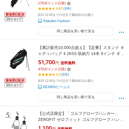
170
ポイント
(
1
倍)
ラック【送料無料】
4.67
(3件)
8/10 12:00までの注文で最短8/11お届け
Rakuten Fashion
同じ商品を安い順で見る
【累計販売10,000点超え】【定番】スタンド キ
ャディバッグ 4 26SS 収納力 14本 9インチ ギフ
ト プレゼント BEAMS GOLF ビームス ゴルフ
51,700
円
送料無料
スポーツ・アウトドア用品 ゴルフグッズ ネイ
470
ポイント
(
1
倍)
ビー ベージュ ブラック【送料無料】[Rakuten
4.4
(5件)
Fashion]
8/10 12:00までの注文で最短8/11お届け
BEAMS/ビームス
同じ商品を安い順で見る
【公式店限定】「ゴルフグローブハンガー」
ZEROFIT ゼロフィット ゴルフグローブ ハンガ
ー 2個セット セット ゴルフ グローブ ホルダー
1,100
円
送料無料