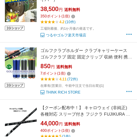
38,500
円
送料無料
350
ポイント
(
1
倍)
4.2
(10件)
工場到着後、約1か月後の発送です。
つるやゴルフ楽天市場店
ゴルフクラブホルダー クラブキャリーケース
ゴルフクラブ 固定 固定クリップ 収納 便利 携帯
ゴルフクラブブラケット (管理S) 送料無料
850
円
送料無料
【SK18399-Q】
7
ポイント
(
1
倍)
4.11
(72件)
在庫有(営業日、午前中注文で当日出荷)[1]
THINK RICH STORE
【クーポン配布中！】 キャロウェイ (非純正)
各種対応 スリーブ付き フジクラ FUJIKURA 24
VENTUS BLACK 24 ベンタス ブラック 日本仕
44,000
円
送料無料
様 ベンタスブラック キャロウェイスリーブ付
400
ポイント
(
1
倍)
きシャフト ベンタスシャフト シャフト 交換 ゴ
5
(1件)