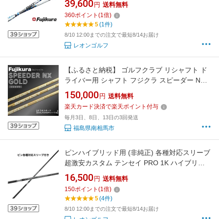
39,600
円
送料無料
360
ポイント
(
1
倍)
5
(1件)
8/10 12:00までの注文で最短8/14お届け
レオンゴルフ
【ふるさと納税】 ゴルフクラブ リシャフト ド
ライバー用 シャフト フジクラ スピーダー NX
ゴールド ｜ Fujikura 藤倉 ドライバー Speeder
150,000
円
送料無料
NX GOLD そうまスポーツ bx003-aa
楽天カード決済で楽天ポイント付与
毎月3日、8日、13日の3回発送
福島県南相馬市
ピンハイブリッド用 (非純正) 各種対応スリーブ
超激安カスタム テンセイ PRO 1K ハイブリッ
ド
16,500
円
送料無料
150
ポイント
(
1
倍)
5
(4件)
8/10 12:00までの注文で最短8/14お届け