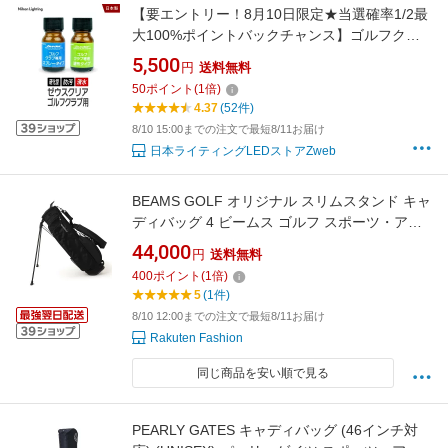
【要エントリー！8月10日限定★当選確率1/2最
大100%ポイントバックチャンス】ゴルフクラ
ブ用 ガラスコーティング剤 ドライバー アイア
5,500
円
送料無料
ン パター ウェッジ ユーティリティ フェアウェ
50
ポイント
(
1
倍)
イウッド
4.37
(52件)
8/10 15:00までの注文で最短8/11お届け
日本ライティングLEDストアZweb
BEAMS GOLF オリジナル スリムスタンド キャ
ディバッグ 4 ビームス ゴルフ スポーツ・アウ
トドア用品 ゴルフグッズ グリーン ブラック
44,000
円
送料無料
【送料無料】
400
ポイント
(
1
倍)
5
(1件)
8/10 12:00までの注文で最短8/11お届け
Rakuten Fashion
同じ商品を安い順で見る
PEARLY GATES キャディバッグ (46インチ対