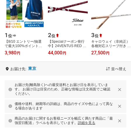
1
2
3
位
位
位
【8/10 エントリー/抽選
【Specialクーポン発行
キャロウェイ（非純正）
で最大100%ポイントバ
中】24VENTUS RED 日
各種対応スリーブ付き グ
ック】 ZAMST ザムスト
本仕様 ベロコア タイト
ラファイトデザイン ツア
3,980
44,000
27,500
円
円
円
正規品 COOL
リスト スリーブ付 シャ
ーAD GC
SHADER(クールシェイ
フト フジクラ …
ダ…
東京
お届け先:
並べ替え
お届け先(離島除く)への最安送料とお届け日を表示していま
す。 お届け日は目安のため、正確な情報は注文画面でご確認
ください。
価格や送料、納期等の詳細は、商品のサイズや色によって異な
る場合があります
商品のお届けに関するお客様ニーズを幅広く満たす商品に「最
強翌日配送」ラベルを表示しています。
詳細を見る