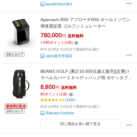
bendFUKUOKA
Approach-R50 アプローチR50 オールインワン
弾道測定器 ゴルフシミュレーター
780,000
円
送料無料
7,090
ポイント
(
1
倍)
8/10 12:00までの注文で最短8/21お届け
apex楽天市場店
BEAMS GOLF [累計10,000点越え販売][定番]ト
ラベルカバー 2 キャディバッグ用 ポケッタブル
配送可 ギフト ビームス ゴルフ スポーツ・アウ
8,800
円
送料無料
トドア用品 ゴルフグッズ ネイビー ブラック
80
ポイント
(
1
倍)
【送料無料】
4.6
(10件)
8/10 12:00までの注文で最短8/11お届け
Rakuten Fashion
同じ商品を安い順で見る