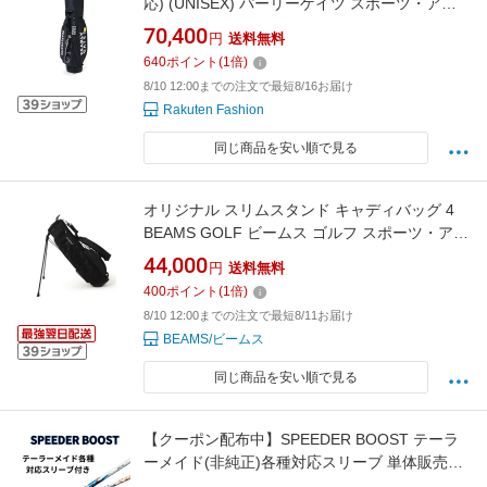
応) (UNISEX) パーリーゲイツ スポーツ・アウ
トドア用品 ゴルフグッズ ネイビー【送料無
70,400
円
送料無料
料】
640
ポイント
(
1
倍)
8/10 12:00までの注文で最短8/16お届け
Rakuten Fashion
同じ商品を安い順で見る
オリジナル スリムスタンド キャディバッグ 4
BEAMS GOLF ビームス ゴルフ スポーツ・アウ
トドア用品 ゴルフグッズ ブラック グリーン
44,000
円
送料無料
【送料無料】[Rakuten Fashion]
400
ポイント
(
1
倍)
8/10 12:00までの注文で最短8/11お届け
BEAMS/ビームス
同じ商品を安い順で見る
【クーポン配布中】SPEEDER BOOST テーラ
ーメイド(非純正)各種対応スリーブ 単体販売不
可 スピーダーブースト FUJIKURA フジクラ