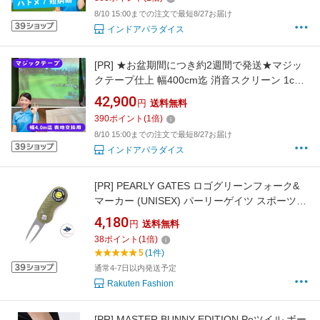
ションゴルフ
8/10 15:00までの注文で最短8/27お届け
インドアパラダイス
[PR]
★お盆期間につき約2週間で発送★マジッ
クテープ仕上 幅400cm迄 消音スクリーン 1cm
単位でカスタマイズ シミュレーションゴルフ用
42,900
円
送料無料
消音スクリーン 防音 衝撃吸収 ハイグレード プ
390
ポイント
(
1
倍)
ロジェクター インドアゴルフ 自宅 室内用 面テ
8/10 15:00までの注文で最短8/27お届け
ープ ベルクロ シュミレーションゴルフ
インドアパラダイス
[PR]
PEARLY GATES ロゴグリーンフォーク&
マーカー (UNISEX) パーリーゲイツ スポーツ・
アウトドア用品 ゴルフグッズ ゴールド ブラッ
4,180
円
送料無料
ク カーキグリーン ネイビー ピンク シルバー オ
38
ポイント
(
1
倍)
レンジ【送料無料】
5
(1件)
通常4-7日以内発送予定
Rakuten Fashion
[PR]
MASTER BUNNY EDITION Peツイル ボー