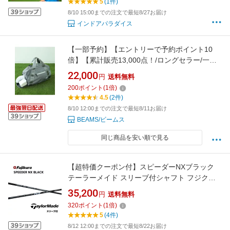
5
(1件)
ミレーションゴルフ
8/10 15:00までの注文で最短8/27お届け
インドアパラダイス
【一部予約】【エントリーで予約ポイント10
倍】【累計販売13,000点！/ロングセラー/一体
型】シューズケース付き ボストンバッグ 2 ｜
22,000
円
送料無料
ギフト ゴルフ 旅行 バイカラー 重宝アイテム
200
ポイント
(
1
倍)
BEAMS GOLF ビームス ゴルフ スポーツ・アウ
4.5
(2件)
ト【先行予約】*【送料無料】[Rakuten
8/10 12:00までの注文で最短8/11お届け
Fashion]
BEAMS/ビームス
同じ商品を安い順で見る
【超特価クーポン付】スピーダーNXブラック
テーラーメイド スリーブ付シャフト フジクラ
シャフト SPEEDER NX BLACK スピーダー
35,200
円
送料無料
Qi10 バーナーミニ ステルス2 ステルス SIM M6
320
ポイント
(
1
倍)
M5 M2 bend福岡 ベンド福岡
5
(4件)
8/12 12:00までの注文で最短8/22お届け