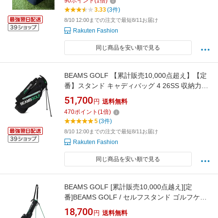
90
ポイント
(
1
倍)
用品 ゴルフグッズ ネイビー ブラック【送料無
3.33
(3件)
料】
8/10 12:00までの注文で最短8/11お届け
Rakuten Fashion
同じ商品を安い順で見る
BEAMS GOLF 【累計販売10,000点超え】【定
番】スタンド キャディバッグ 4 26SS 収納力
14本 9インチ ギフト プレゼント ビームス ゴル
51,700
円
送料無料
フ スポーツ・アウトドア用品 ゴルフグッズ ブ
470
ポイント
(
1
倍)
ラック ネイビー ベージュ【送料無料】
5
(3件)
8/10 12:00までの注文で最短8/11お届け
Rakuten Fashion
同じ商品を安い順で見る
BEAMS GOLF [累計販売10,000点越え][定
番]BEAMS GOLF / セルフスタンド ゴルフケー
ス 4 ビームス ゴルフ スポーツ・アウトドア用
18,700
円
送料無料
品 ゴルフグッズ ネイビー グリーン ベージュ ブ