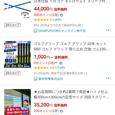
日本仕様 ベロコア キャロウェイ スリーブ付 シ
ャフト フジクラ シャフト ventus blue ベンタス
44,000
円
送料無料
ブルー クアンタム エリート パラダイム ローグ
400
ポイント
(
1
倍)
等 bend神戸 bendFUKUOKA オンライン神戸
4.5
(4件)
8/11 10:00までの注文で最短8/20お届け
bendFUKUOKA オンライン神戸店
ゴルフグリップ ゴルフ グリップ 10本 セット
R60 ゴルフ グリップ 滑り止め 交換 ゴム100％
ゴルフクラブ 交換用グリップ ツアーベルト ラ
1,000
円〜
送料無料
バー 8本 10本 12本 バックラインなし ブラック
9
ポイント
(
1
倍)
〜
黒 ゴルフクラブ用グリップ 大人用
4.62
(71件)
1〜2日以内に発送予定(店舗休業日を除く)
森本商事株式会社
★お盆期間につき約2週間で発送★ハトメ仕上
幅300cm×300cmの定型サイズ 消音スクリーン
シミュレーションゴルフ用 吸音 防音 衝撃吸収
35,200
円
送料無料
ハイグレード特殊素材 プロジェクター インド
320
ポイント
(
1
倍)
アゴルフ 自宅 室内用 ハトメ仕上げ 高品質 シュ