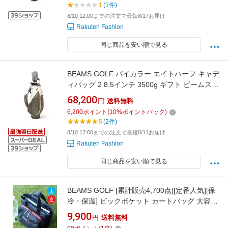
1
(1件)
8/10 12:00までの注文で最短8/17お届け
Rakuten Fashion
同じ商品を安い順で見る
BEAMS GOLF バイカラー エイトハーフ キャデ
ィバッグ 2 8.5インチ 3500g ギフト ビームス
ゴルフ スポーツ・アウトドア用品 ゴルフグッ
68,200
円
送料無料
ズ【送料無料】
6,200
ポイント
(
10
%ポイントバック)
5
(2件)
8/10 12:00までの注文で最短8/11お届け
Rakuten Fashion
同じ商品を安い順で見る
BEAMS GOLF [累計販売4,700点][定番人気][保
冷・保温] ビックポケット カートバッグ 大容量
トートバッグ タウンユース 普段使い レジャー
9,900
円
送料無料
ギフト ビームス ゴルフ スポーツ・アウトドア