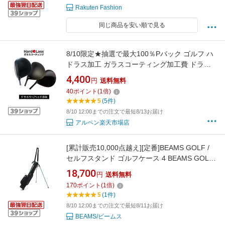
Rakuten Fashion
同じ商品を安い順で見る
8/10限定★抽選で最大100％Pバック ゴルフ ハ
ドラス加工 ガラスコーティング加工費 ドライ
バー ヘッド部施工 加工開始後の返品不可
4,400
円
送料無料
40
ポイント
(
1
倍)
5
(5件)
8/10 12:00までの注文で最短8/13お届け
アルペン楽天市場店
[累計販売10,000点越え][定番]BEAMS GOLF /
セルフスタンド ゴルフケース 4 BEAMS GOLF
ビームス ゴルフ スポーツ・アウトドア用品 ゴ
18,700
円
送料無料
ルフグッズ ブラック ベージュ グリーン ネイビ
170
ポイント
(
1
倍)
ー【送料無料】[Rakuten Fashion]
5
(1件)
8/10 12:00までの注文で最短8/11お届け
BEAMS/ビームス