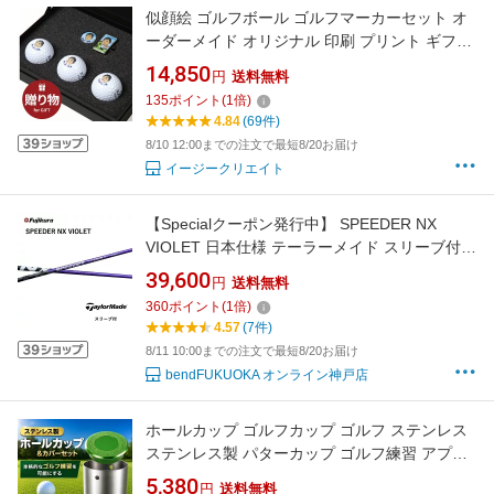
似顔絵 ゴルフボール ゴルフマーカーセット オ
ーダーメイド オリジナル 印刷 プリント ギフト
贈り物 プレゼント 記念日 誕生日 還暦 退職祝
14,850
円
送料無料
ホールインワン ゴルフグッズ 送料無料 包装無
135
ポイント
(
1
倍)
料
4.84
(69件)
8/10 12:00までの注文で最短8/20お届け
イージークリエイト
【Specialクーポン発行中】 SPEEDER NX
VIOLET 日本仕様 テーラーメイド スリーブ付
シャフト フジクラ シャフト speeder nx violet
39,600
円
送料無料
スピーダー NX バイオレット Qi4D Qi35 Qi10
360
ポイント
(
1
倍)
バーナーミニ ステルス SIM bend神戸
4.57
(7件)
bendFUKUOKA オンライン神戸
8/11 10:00までの注文で最短8/20お届け
bendFUKUOKA オンライン神戸店
ホールカップ ゴルフカップ ゴルフ ステンレス
ステンレス製 パターカップ ゴルフ練習 アプロ
ーチ パター練習 金属製 ゴルフ場 高耐久 1個 2
5,380
円
送料無料