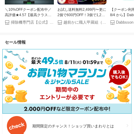
＼10%OFFクーポン配布中／
お試し送料無料2,499円〜更に
【クーポン利用で
高評価★4.57【最高クラスの
2個で600円OFF！3個で1,200
8/4 から】Dab
吸引力】SHOJIKI®正規品【強
円OFF！4個で2,000円OFF！
ポータブル電源 3
掃除機専門店【公式】SHOJIKI
越前かに職人甲羅組（DENSHOKU）
Dabbsson
力吸引x1.8kgの軽量性x自走
楽天グルメ大賞受賞！楽天1位
半固体リン酸鉄
式】 自立式 コンパクト収納
国産 うなぎ蒲焼き ウナギ お
力 10年長寿命
【急速充電2.5時間x着脱式】
中元 ギフト 土用丑の日【P】
タブルバッテリ
セール情報
コードレス掃除機 掃除機 軽量
命 4000回サ
【ダブルサイクロンx吸引持続
用 蓄電池 停電
力99%】【返品可能】SH-
J001
期間限定のチャンス！ショップ買いまわりとは