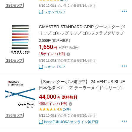
ルフ シャフト交換 リシャフト ゴルフ
8/10 12:00までの注文で最短8/14お届け
レオンゴルフ
GMASTER STANDARD GRIP ジーマスター グ
リップ ゴルフグリップ ゴルフクラブグリップ
2,600円(価格+送料)
1,650
円
+送料950円
15
ポイント
(
1
倍)
8/10 12:00までの注文で最短8/14お届け
レオンゴルフ
【Specialクーポン発行中】 24 VENTUS BLUE
日本仕様 ベロコア テーラーメイド スリーブ付
シャフト フジクラ シャフト 24ventus blue ベ
44,000
円
送料無料
ンタス ブルー Qi4D Qi35 Qi10 バーナーミニ ス
400
ポイント
(
1
倍)
テルス SIM M6 bend神戸 bendFUKUOKA オン
4.6
(5件)
ライン
8/11 10:00までの注文で最短8/20お届け
bendFUKUOKA オンライン神戸店