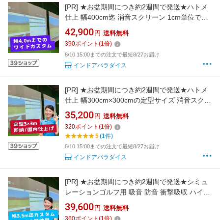
[PR]
★お盆期間につき約2週間で発送★ハトメ
仕上 幅400cm迄 消音スクリーン 1cm単位でカ
スタマイズ シミュレーションゴルフ用 吸音 防
42,900
円
送料無料
音 衝撃吸収 ハイグレード特殊素材 プロジェク
390
ポイント
(
1
倍)
ター インドアゴルフ 自宅 室内用 ハトメ仕上げ
8/10 15:00までの注文で最短8/27お届け
高品質 シュミレーションゴルフ
インドアパラダイス
[PR]
★お盆期間につき約2週間で発送★ハトメ
仕上 幅300cm×300cmの定型サイズ 消音スクリ
ーン シミュレーションゴルフ用 吸音 防音 衝撃
35,200
円
送料無料
吸収 ハイグレード特殊素材 プロジェクター イ
320
ポイント
(
1
倍)
ンドアゴルフ 自宅 室内用 ハトメ仕上げ 高品質
5
(1件)
シュミレーションゴルフ
8/10 15:00までの注文で最短8/27お届け
インドアパラダイス
[PR]
★お盆期間につき約2週間で発送★シミュ
レーションゴルフ用 吸音 防音 衝撃吸収 ハイグ
レード特殊素材 プロジェクター インドアゴル
39,600
円
送料無料
フ 自宅 室内用 ハトメ仕上げ 高品質 シュミレー
360
ポイント
(
1
倍)