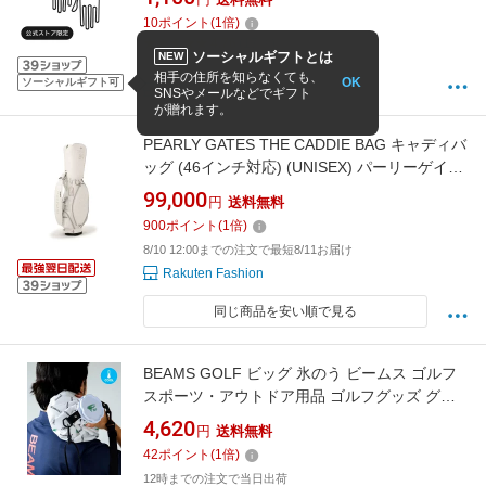
キャディバッグ 乾燥 型崩れ防止 手袋 ハンガー
10
ポイント
(
1
倍)
イオンスポーツ
4.76
(17件)
ソーシャルギフトとは
NEW
12時までの決済で当日発送(土日祝も対応)
相手の住所を知らなくても、
OK
ソーシャルギフト可
ZEROFIT公式 楽天市場店
SNSやメールなどでギフト
が贈れます。
PEARLY GATES THE CADDIE BAG キャディバ
ッグ (46インチ対応) (UNISEX) パーリーゲイツ
スポーツ・アウトドア用品 ゴルフグッズ ホワ
99,000
円
送料無料
イト ネイビー シルバー【送料無料】
900
ポイント
(
1
倍)
8/10 12:00までの注文で最短8/11お届け
Rakuten Fashion
同じ商品を安い順で見る
BEAMS GOLF ビッグ 氷のう ビームス ゴルフ
スポーツ・アウトドア用品 ゴルフグッズ グリ
ーン ホワイト ネイビー【送料無料】
4,620
円
送料無料
42
ポイント
(
1
倍)
12時までの注文で当日出荷