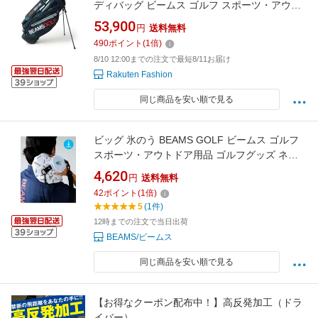
ディバッグ ビームス ゴルフ スポーツ・アウト
ドア用品 ゴルフグッズ ブラック【送料無料】
53,900
円
送料無料
490
ポイント
(
1
倍)
8/10 12:00までの注文で最短8/11お届け
Rakuten Fashion
同じ商品を安い順で見る
ビッグ 氷のう BEAMS GOLF ビームス ゴルフ
スポーツ・アウトドア用品 ゴルフグッズ ネイ
ビー ホワイト グリーン【送料無料】[Rakuten
4,620
円
送料無料
Fashion]
42
ポイント
(
1
倍)
5
(1件)
12時までの注文で当日出荷
BEAMS/ビームス
同じ商品を安い順で見る
【お得なクーポン配布中！】高反発加工（ドラ
イバー）