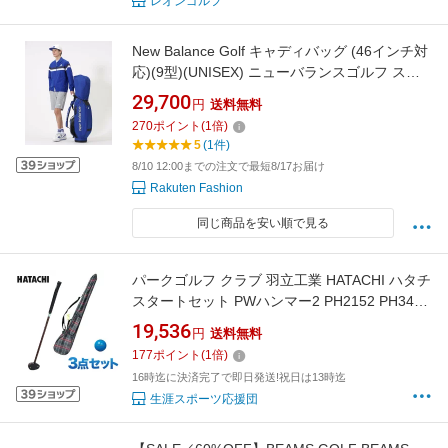
レオンゴルフ
New Balance Golf キャディバッグ (46インチ対
応)(9型)(UNISEX) ニューバランスゴルフ スポ
ーツ・アウトドア用品 ゴルフグッズ ブルー ネ
29,700
円
送料無料
イビー カーキグリーン ブラック グレー ホワイ
270
ポイント
(
1
倍)
ト ベージュ【送料無料】
5
(1件)
8/10 12:00までの注文で最短8/17お届け
Rakuten Fashion
同じ商品を安い順で見る
パークゴルフ クラブ 羽立工業 HATACHI ハタチ
スタートセット PWハンマー2 PH2152 PH3400
パークゴルフ 用品
19,536
円
送料無料
177
ポイント
(
1
倍)
16時迄に決済完了で即日発送!祝日は13時迄
生涯スポーツ応援団