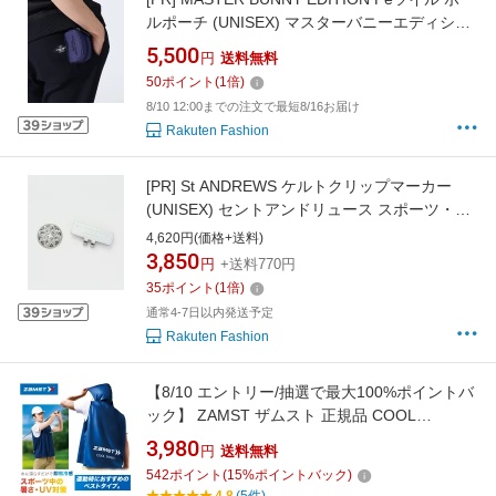
ルポーチ (UNISEX) マスターバニーエディショ
ン スポーツ・アウトドア用品 ゴルフグッズ ネ
5,500
円
送料無料
イビー ブラック ピンク ホワイト【送料無料】
50
ポイント
(
1
倍)
8/10 12:00までの注文で最短8/16お届け
Rakuten Fashion
[PR]
St ANDREWS ケルトクリップマーカー
(UNISEX) セントアンドリュース スポーツ・ア
ウトドア用品 ゴルフグッズ シルバー ゴールド
4,620円(価格+送料)
ブラック
3,850
円
+送料770円
35
ポイント
(
1
倍)
通常4-7日以内発送予定
Rakuten Fashion
【8/10 エントリー/抽選で最大100%ポイントバ
ック】 ZAMST ザムスト 正規品 COOL
SHADER(クールシェイダー) ACTIVE VEST(ア
3,980
円
送料無料
クティブベスト) 冷感ベスト UVカット 2026継
542
ポイント
(
15
%ポイントバック)
続モデル 「 389531 」 【当店在庫品】