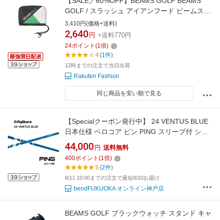
【SALE／60%OFF】BEAMS GOLF BEAMS
GOLF / スラッシュ アイアンフード ビームス
ゴルフ スポーツ・アウトドア用品 ゴルフグッ
3,410円(価格+送料)
ズ ブラック ネイビー ベージュ
2,640
円
+送料770円
24
ポイント
(
1
倍)
4
(1件)
12時までの注文で当日出荷
Rakuten Fashion
同じ商品を安い順で見る
【Specialクーポン発行中】 24 VENTUS BLUE
日本仕様 ベロコア ピン PING スリーブ付 シャ
フト フジクラ シャフト 24ventus blue ベンタ
44,000
円
送料無料
ス ブルー G440 G430 G425 G410 bend神戸
400
ポイント
(
1
倍)
bendFUKUOKA オンライン神戸
5
(2件)
8/11 10:00までの注文で最短8/20お届け
bendFUKUOKA オンライン神戸店
BEAMS GOLF ブラックウォッチ スタンド キャ