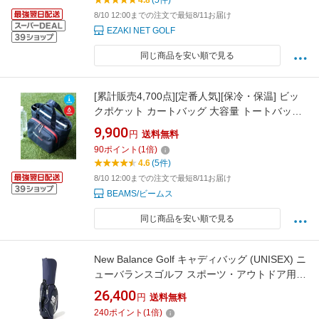
4.8
(5件)
8/10 12:00までの注文で最短8/11お届け
EZAKI NET GOLF
同じ商品を安い順で見る
[累計販売4,700点][定番人気][保冷・保温] ビッ
クポケット カートバッグ 大容量 トートバッグ
タウンユース 普段使い レジャー ギフト
9,900
円
送料無料
BEAMS GOLF ビームス ゴルフ スポーツ・アウ
90
ポイント
(
1
倍)
トドア用品 ゴルフグッズ ブラック ネイビー
4.6
(5件)
【送料無料】[Rakuten Fashion]
8/10 12:00までの注文で最短8/11お届け
BEAMS/ビームス
同じ商品を安い順で見る
New Balance Golf キャディバッグ (UNISEX) ニ
ューバランスゴルフ スポーツ・アウトドア用品
ゴルフグッズ ネイビー グレー カーキグリーン
26,400
円
送料無料
ブラック ホワイト【送料無料】
240
ポイント
(
1
倍)