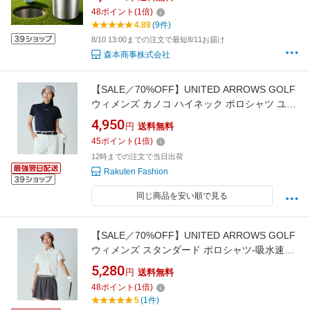
個 選択 防錆 屋外/屋内/裏庭使用可能 ゴルフ練
48
ポイント
(
1
倍)
習用具 蓋つき
4.89
(9件)
8/10 13:00までの注文で最短8/11お届け
森本商事株式会社
【SALE／70%OFF】UNITED ARROWS GOLF
ウィメンズ カノコ ハイネック ポロシャツ ユナ
イテッドアローズ アウトレット スポーツ・ア
4,950
円
送料無料
ウトドア用品 ゴルフグッズ グレー ネイビー
45
ポイント
(
1
倍)
【送料無料】
12時までの注文で当日出荷
Rakuten Fashion
同じ商品を安い順で見る
【SALE／70%OFF】UNITED ARROWS GOLF
ウィメンズ スタンダード ポロシャツ-吸水速乾
裏面接触冷感- ユナイテッドアローズ アウトレ
5,280
円
送料無料
ット スポーツ・アウトドア用品 ゴルフグッズ
48
ポイント
(
1
倍)
ネイビー ホワイト ピンク【送料無料】
5
(1件)