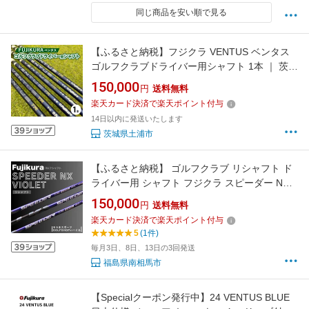
同じ商品を安い順で見る
【ふるさと納税】フジクラ VENTUS ベンタス
ゴルフクラブドライバー用シャフト 1本 ｜ 茨城
県土浦市マロニエゴルフのリシャフト券・お手
150,000
円
送料無料
持ちのゴルフクラブのシャフトを交換 VENTUS
楽天カード決済で楽天ポイント付与
がアップグレード！VENTUS ゴルフシャフト
14日以内に発送いたします
※離島への配送不可
茨城県土浦市
【ふるさと納税】 ゴルフクラブ リシャフト ド
ライバー用 シャフト フジクラ スピーダー NX
バイオレット ｜ Fujikura 藤倉 ドライバー
150,000
円
送料無料
Speeder NX Violet そうまスポーツ bx008-aa
楽天カード決済で楽天ポイント付与
5
(1件)
毎月3日、8日、13日の3回発送
福島県南相馬市
【Specialクーポン発行中】24 VENTUS BLUE