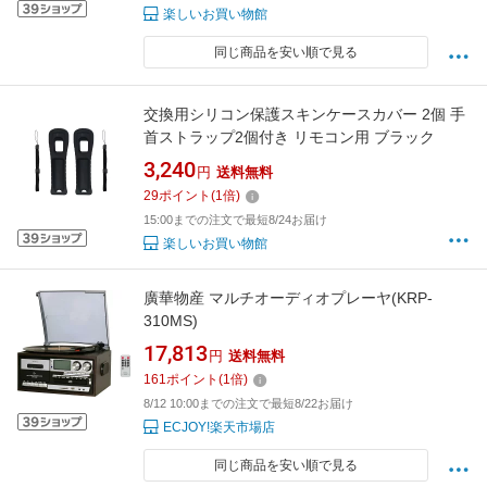
楽しいお買い物館
同じ商品を安い順で見る
交換用シリコン保護スキンケースカバー 2個 手
首ストラップ2個付き リモコン用 ブラック
3,240
円
送料無料
29
ポイント
(
1
倍)
15:00までの注文で最短8/24お届け
楽しいお買い物館
廣華物産 マルチオーディオプレーヤ(KRP-
310MS)
17,813
円
送料無料
161
ポイント
(
1
倍)
8/12 10:00までの注文で最短8/22お届け
ECJOY!楽天市場店
同じ商品を安い順で見る