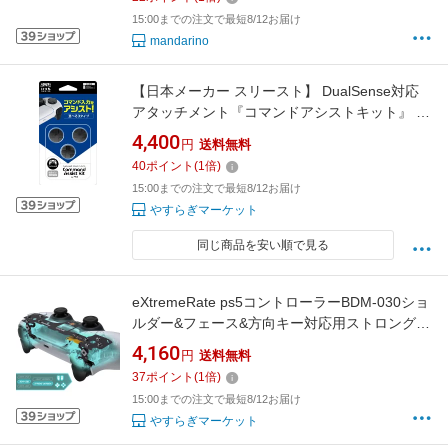
15:00までの注文で最短8/12お届け
mandarino
【日本メーカー スリースト】 DualSense対応
アタッチメント『コマンドアシストキット』 -
PS5
4,400
円
送料無料
40
ポイント
(
1
倍)
15:00までの注文で最短8/12お届け
やすらぎマーケット
同じ商品を安い順で見る
eXtremeRate ps5コントローラーBDM-030ショ
ルダー&フェース&方向キー対応用ストロングバ
ージョンホールクリッキーキット、 ps5コント
4,160
円
送料無料
ローラー向けカスタムマイクロスイッチL2R2フ
37
ポイント
(
1
倍)
ェイスボタン
15:00までの注文で最短8/12お届け
やすらぎマーケット