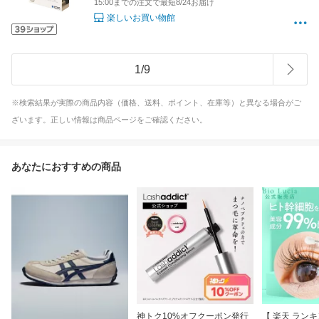
15:00までの注文で最短8/24お届け
楽しいお買い物館
1
/
9
※検索結果が実際の商品内容（価格、送料、ポイント、在庫等）と異なる場合がご
ざいます。正しい情報は商品ページをご確認ください。
あなたにおすすめの商品
神トク10%オフクーポン発行
【 楽天 ランキ