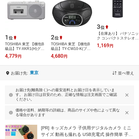
3
位
【在庫あり】 パナソニッ
1
2
位
位
ク コンパクトステレオシ
ステム用リモコン
TOSHIBA 東芝 【梱包B
TOSHIBA 東芝 【梱包B
1,169
円
N2QAYB000947
級品】TY-XKR1(H)グレ
級品】TY-CW10-K(ブラ
ー ラジオカセットレコ
ック) CDラジオ
4,779
4,680
円
円
ーダー ttaudiooutlet
ttaudiooutlet
東京
お届け先:
並べ替え
お届け先(離島除く)への最安送料とお届け日を表示していま
す。 お届け日は目安のため、正確な情報は注文画面でご確認
ください。
価格や送料、納期等の詳細は、商品のサイズや色によって異な
る場合があります
[PR]
キッズカメラ 子供用デジタルカメラ ミニ
サイズ 動画も撮れる USB充電式 操作簡単 子供