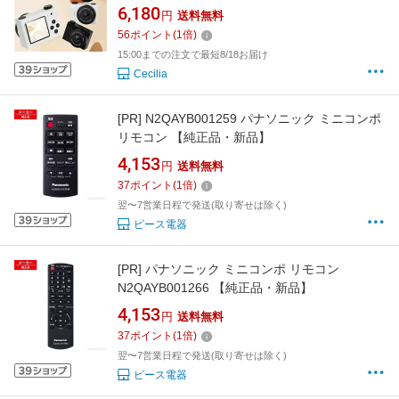
向けカメラ 16GBカード付き 子ども キッズ カ
6,180
円
送料無料
メラデジカメ デジタルカメラ コンパクトデジ
56
ポイント
(
1
倍)
タルカメラ トイカメラ キッズ ビデオ カメラ 女
15:00までの注文で最短8/18お届け
の子 プレ
Cecilia
[PR]
N2QAYB001259 パナソニック ミニコンポ
リモコン 【純正品・新品】
4,153
円
送料無料
37
ポイント
(
1
倍)
翌〜7営業日程で発送(取り寄せは除く)
ピース電器
[PR]
パナソニック ミニコンポ リモコン
N2QAYB001266 【純正品・新品】
4,153
円
送料無料
37
ポイント
(
1
倍)
翌〜7営業日程で発送(取り寄せは除く)
ピース電器