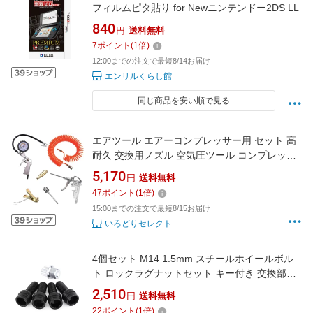
フィルムピタ貼り for Newニンテンドー2DS LL
840
円
送料無料
7
ポイント
(
1
倍)
12:00までの注文で最短8/14お届け
エンリルくらし館
同じ商品を安い順で見る
エアツール エアーコンプレッサー用 セット 高
耐久 交換用ノズル 空気圧ツール コンプレッサ
ー アクセサリー 測定
5,170
円
送料無料
47
ポイント
(
1
倍)
15:00までの注文で最短8/15お届け
いろどりセレクト
4個セット M14 1.5mm スチールホイールボル
ト ロックラグナットセット キー付き 交換部品
アクセサリー ブラック
2,510
円
送料無料
22
ポイント
(
1
倍)