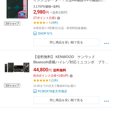
インシュレーター！大型AV機器やPC機器の不
要な振動を吸収！
3,170円(価格+送料)
2,980
円
+送料190円
27
ポイント
(
1
倍)
4
(4件)
出荷目安1~3営業日(欠品・終売時別途連絡)
SHOP N’S
同じ商品を安い順で見る
【送料無料】 KENWOOD ケンウッド
Bluetooth搭載ハイレゾ対応ミニコンポ ブラッ
ク Compact Hi-Fi System X-K330-B XK-330-
44,800
円
送料無料
B ---
814
ポイント
(
1
倍+
1
倍UP)
5
(1件)
12:00までの注文で最短8/13お届け
PCBOX78楽天市場店
同じ商品を安い順で見る