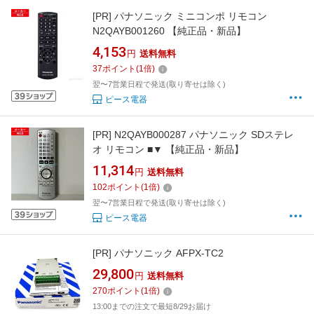
[PR]
パナソニック ミニコンポ リモコン
N2QAYB001260 【純正品・新品】
4,153
円
送料無料
37
ポイント
(
1
倍)
翌〜7営業日程で発送(取り寄せは除く)
ピース電器
[PR]
N2QAYB000287 パナソニック SDステレ
オ リモコン ■▼ 【純正品・新品】
11,314
円
送料無料
102
ポイント
(
1
倍)
翌〜7営業日程で発送(取り寄せは除く)
ピース電器
[PR]
パナソニック AFPX-TC2
29,800
円
送料無料
270
ポイント
(
1
倍)
13:00までの注文で最短8/29お届け