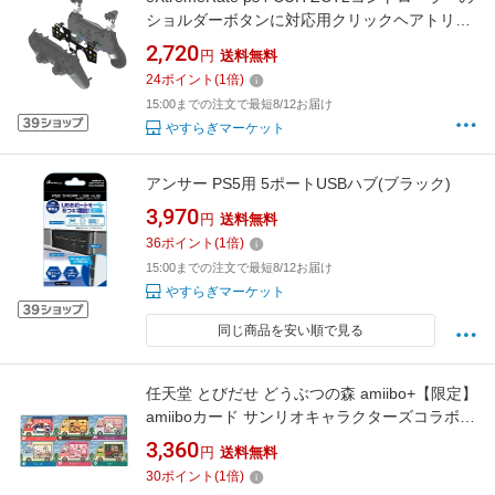
ショルダーボタンに対応用クリックヘアトリガ
ーキット、 ps4 Slim ProコントローラーJDM-
2,720
円
送料無料
040/050/055に対応用のカスタムフラッシュシ
24
ポイント
(
1
倍)
ョットトリガーストップ
15:00までの注文で最短8/12お届け
やすらぎマーケット
アンサー PS5用 5ポートUSBハブ(ブラック)
3,970
円
送料無料
36
ポイント
(
1
倍)
15:00までの注文で最短8/12お届け
やすらぎマーケット
同じ商品を安い順で見る
任天堂 とびだせ どうぶつの森 amiibo+【限定】
amiiboカード サンリオキャラクターズコラボ
全6種セット(ランダムシール3種付）
3,360
円
送料無料
30
ポイント
(
1
倍)