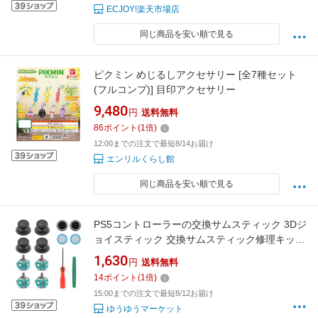
ECJOY!楽天市場店
同じ商品を安い順で見る
ピクミン めじるしアクセサリー [全7種セット
(フルコンプ)] 目印アクセサリー
9,480
円
送料無料
86
ポイント
(
1
倍)
12:00までの注文で最短8/14お届け
エンリルくらし館
同じ商品を安い順で見る
PS5コントローラーの交換サムスティック 3Dジ
ョイスティック 交換サムスティック修理キット
14個セット アナログジョイスティックモジュー
1,630
円
送料無料
ル 保護キャップ付属 PS5コントローラー PC互
14
ポイント
(
1
倍)
換 簡
15:00までの注文で最短8/12お届け
ゆうゆうマーケット