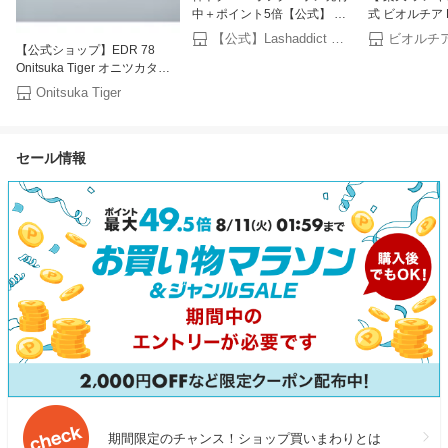
中＋ポイント5倍【公式】 ま
式 ビオルチア Bi
つ毛美容液 ラッシュアディク
毛美容液 アイ
【公式】Lashaddict 楽天市場店
ビオルチ
【公式ショップ】EDR 78
ト アイラッシュ コンディショ
ヒト幹細胞 ヒ
Onitsuka Tiger オニツカタイ
ニング セラム アドバンス 5ml
培養液 まつげ
ガー シューズ・靴 スニーカー
アンバサダー仕様リーフレッ
シル まつげび
Onitsuka Tiger
ホワイト ベージュ【送料無
ト添付 まつ毛ケア まつげ美容
容液 まつ毛 
料】[Rakuten Fashion]
液 まつ毛パーマ Lashaddict
マスカラ 睫毛
正規品 送料無料
オまつげ 6mL 
セール情報
期間限定のチャンス！ショップ買いまわりとは