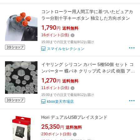
コントローラー用人間工学に基づいたピュアカ
ラー分割十字キーボタン 独立した方向ボタン
1,790
円
送料無料
16
ポイント
(
1
倍)
15:00までの注文で最短8/12お届け
スマイルセレクション
イヤリング シリコン カバー 5種50個 セット コ
ンバーター 蝶バネ クリップ式 ネジ式 樹脂 アク
セサリー パーツ
1,270
円
送料無料
11
ポイント
(
1
倍)
15:00までの注文で最短8/12お届け
kbox楽天市場店
Hori デュアルUSBプレイスタンド
25,350
円
送料無料
230
ポイント
(
1
倍)