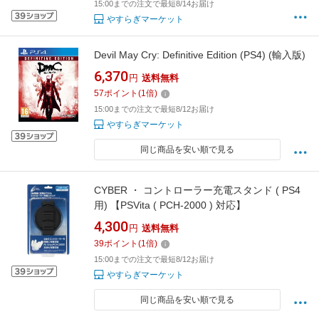
15:00までの注文で最短8/14お届け
やすらぎマーケット
Devil May Cry: Definitive Edition (PS4) (輸入版)
6,370
円
送料無料
57
ポイント
(
1
倍)
15:00までの注文で最短8/12お届け
やすらぎマーケット
同じ商品を安い順で見る
CYBER ・ コントローラー充電スタンド ( PS4
用) 【PSVita ( PCH-2000 ) 対応】
4,300
円
送料無料
39
ポイント
(
1
倍)
15:00までの注文で最短8/12お届け
やすらぎマーケット
同じ商品を安い順で見る