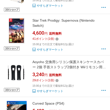
15:00までの注文で最短8/12お届け
やすらぎマーケット
Star Trek Prodigy: Supernova (Nintendo
Switch)
4,600
円
送料無料
41
ポイント
(
1
倍)
15:00までの注文で最短8/12お届け
やすらぎマーケット
Aoyoho 交換用シリコン保護スキンケースカバ
ー 2個 手首ストラップ2個付き Wiiリモコン用
(ブラック)
3,240
円
送料無料
29
ポイント
(
1
倍)
15:00までの注文で最短8/12お届け
やすらぎマーケット
Curved Space (PS4)