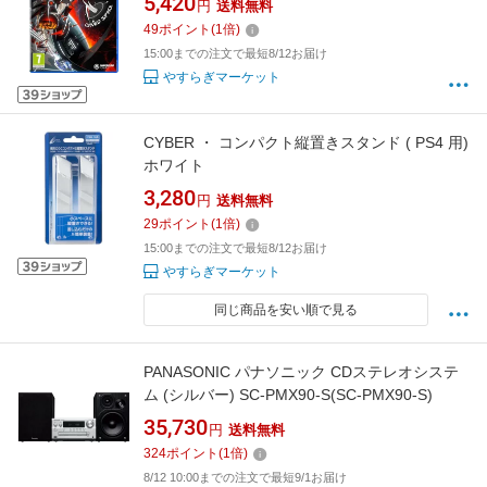
5,420
円
送料無料
49
ポイント
(
1
倍)
15:00までの注文で最短8/12お届け
やすらぎマーケット
CYBER ・ コンパクト縦置きスタンド ( PS4 用)
ホワイト
3,280
円
送料無料
29
ポイント
(
1
倍)
15:00までの注文で最短8/12お届け
やすらぎマーケット
同じ商品を安い順で見る
PANASONIC パナソニック CDステレオシステ
ム (シルバー) SC-PMX90-S(SC-PMX90-S)
35,730
円
送料無料
324
ポイント
(
1
倍)
8/12 10:00までの注文で最短9/1お届け