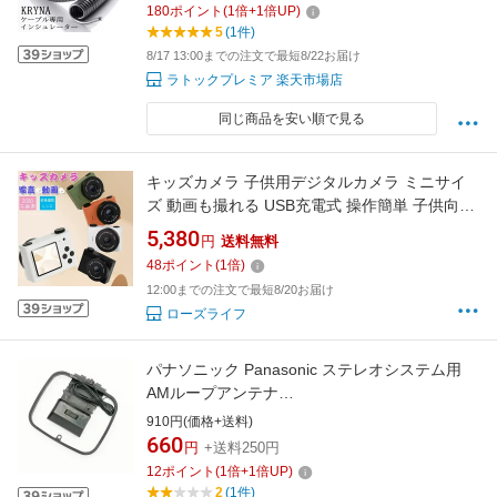
180
ポイント
(
1
倍+
1
倍UP)
5
(1件)
8/17 13:00までの注文で最短8/22お届け
ラトックプレミア 楽天市場店
同じ商品を安い順で見る
キッズカメラ 子供用デジタルカメラ ミニサイ
ズ 動画も撮れる USB充電式 操作簡単 子供向け
カメラ 32GBカード付き 子ども キッズ カメラ
5,380
円
送料無料
デジカメ デジタルカメラ コンパクトデジタル
48
ポイント
(
1
倍)
カメラ トイカメラ キッズ ビデオ カメラ 女の子
12:00までの注文で最短8/20お届け
プレ
ローズライフ
パナソニック Panasonic ステレオシステム用
AMループアンテナ
N1DYYYY00011（N1DAAAA00001）◆
910円(価格+送料)
660
円
+送料250円
12
ポイント
(
1
倍+
1
倍UP)
2
(1件)