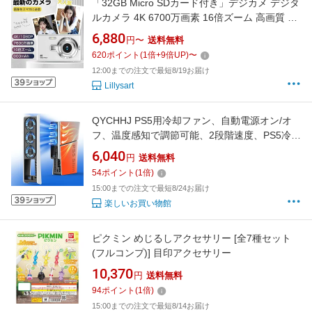
「32GB Micro SDカード付き」デジカメ デジタ
ルカメラ 4K 6700万画素 16倍ズーム 高画質 オ
ートフォーカス ウェブカメラ機能 手振れ補正
6,880
円〜
送料無料
IPS大画面 防塵 軽量 初心者 新品
620
ポイント
(
1
倍+
9
倍UP)
〜
12:00までの注文で最短8/19お届け
Lillysart
QYCHHJ PS5用冷却ファン、自動電源オン/オ
フ、温度感知で調節可能、2段階速度、PS5冷却
ステーションアクセサリー用USB 3.0ハブ
6,040
円
送料無料
54
ポイント
(
1
倍)
15:00までの注文で最短8/24お届け
楽しいお買い物館
ピクミン めじるしアクセサリー [全7種セット
(フルコンプ)] 目印アクセサリー
10,370
円
送料無料
94
ポイント
(
1
倍)
15:00までの注文で最短8/14お届け