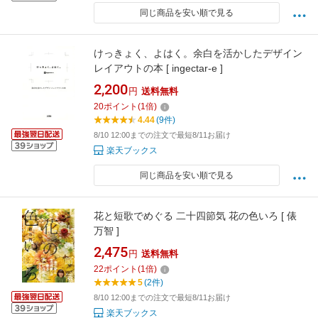
同じ商品を安い順で見る
けっきょく、よはく。余白を活かしたデザイン
レイアウトの本 [ ingectar-e ]
2,200
円
送料無料
20
ポイント
(
1
倍)
4.44
(9件)
8/10 12:00までの注文で最短8/11お届け
楽天ブックス
同じ商品を安い順で見る
花と短歌でめぐる 二十四節気 花の色いろ [ 俵
万智 ]
2,475
円
送料無料
22
ポイント
(
1
倍)
5
(2件)
8/10 12:00までの注文で最短8/11お届け
楽天ブックス