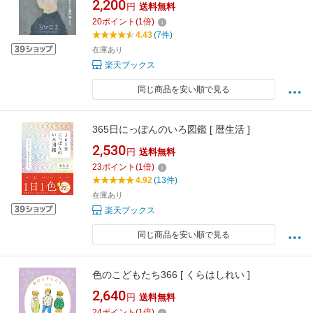
2,200
円
送料無料
20
ポイント
(
1
倍)
4.43
(7件)
在庫あり
楽天ブックス
同じ商品を安い順で見る
365日にっぽんのいろ図鑑 [ 暦生活 ]
2,530
円
送料無料
23
ポイント
(
1
倍)
4.92
(13件)
在庫あり
楽天ブックス
同じ商品を安い順で見る
色のこどもたち366 [ くらはしれい ]
2,640
円
送料無料
24
ポイント
(
1
倍)