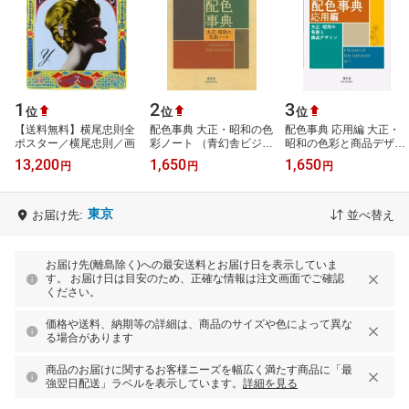
1
2
3
位
位
位
【送料無料】横尾忠則全
配色事典 大正・昭和の色
配色事典 応用編 大正・
ポスター／横尾忠則／画
彩ノート （青幻舎ビジュ
昭和の色彩と商品デザイ
アル文庫シリーズ） [ 和
ン （青幻舎ビジュアル文
13,200
1,650
1,650
円
円
円
田三造 ]
庫シリーズ） [ 和田三造 ]
東京
お届け先:
並べ替え
お届け先(離島除く)への最安送料とお届け日を表示していま
す。 お届け日は目安のため、正確な情報は注文画面でご確認
ください。
価格や送料、納期等の詳細は、商品のサイズや色によって異な
る場合があります
商品のお届けに関するお客様ニーズを幅広く満たす商品に「最
強翌日配送」ラベルを表示しています。
詳細を見る