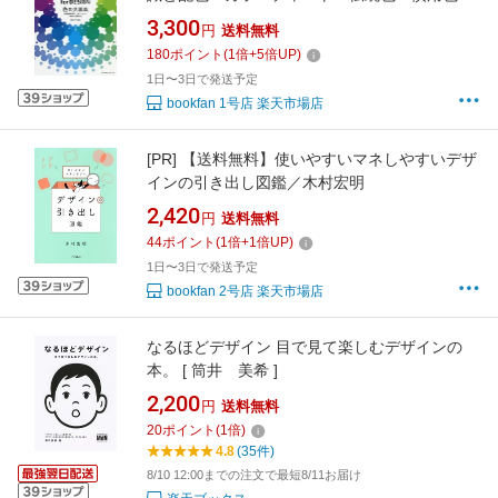
DIGITAL COLORS for DESIGN／井上のきあ
3,300
円
送料無料
180
ポイント
(
1
倍+
5
倍UP)
1日〜3日で発送予定
bookfan 1号店 楽天市場店
[PR]
【送料無料】使いやすいマネしやすいデザ
インの引き出し図鑑／木村宏明
2,420
円
送料無料
44
ポイント
(
1
倍+
1
倍UP)
1日〜3日で発送予定
bookfan 2号店 楽天市場店
なるほどデザイン 目で見て楽しむデザインの
本。 [ 筒井 美希 ]
2,200
円
送料無料
20
ポイント
(
1
倍)
4.8
(35件)
8/10 12:00までの注文で最短8/11お届け