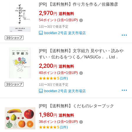
[PR]
【送料無料】作り方を作る／佐藤雅彦
2,970
円
送料無料
54
ポイント
(
1
倍+
1
倍UP)
1日〜3日で発送予定
bookfan 2号店 楽天市場店
[PR]
【送料無料】文字組力 見やすい・読みや
すい・伝わるをつくる／NASUCo．，Ltd．
2,200
円
送料無料
40
ポイント
(
1
倍+
1
倍UP)
5
(1件)
1日〜3日で発送予定
bookfan 2号店 楽天市場店
[PR]
【送料無料】くだものレターブック
1,980
円
送料無料
36
ポイント
(
1
倍+
1
倍UP)
5
(1件)