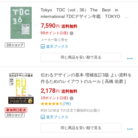
Tokyo TDC（vol．36） The Best in
international TDCデザイン年鑑 TOKYO
TDC ANNUAL AWA
7,590
円
送料無料
69
ポイント
(
1
倍)
メーカー取り寄せ
楽天ブックス
同じ商品を安い順で見る
伝わるデザインの基本 増補改訂3版 よい資料を
作るためのレイアウトのルール [ 高橋 佑磨 ]
2,178
円
送料無料
19
ポイント
(
1
倍)
5
(7件)
8/10 12:00までの注文で最短8/11お届け
楽天ブックス
同じ商品を安い順で見る