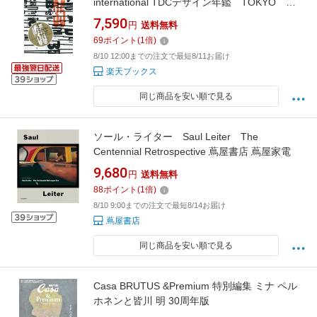
international TDCデザイン年鑑 TOKYO
TDC ANNUAL AWA [ 東京タイプディレクタ
7,590
円
送料無料
ーズクラブ ]
69
ポイント
(
1
倍)
8/10 12:00までの注文で最短8/11お届け
楽天ブックス
同じ商品を安い順で見る
ソール・ライター Saul Leiter The
Centennial Retrospective 蔦屋書店 蔦屋家電
9,680
円
送料無料
88
ポイント
(
1
倍)
8/10 9:00までの注文で最短8/14お届け
蔦屋書店
同じ商品を安い順で見る
Casa BRUTUS &Premium 特別編集 ミナ ペル
ホネンと皆川 明 30周年版