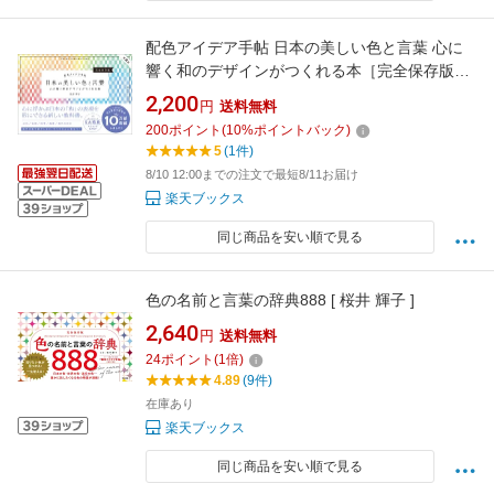
配色アイデア手帖 日本の美しい色と言葉 心に
響く和のデザインがつくれる本［完全保存版］
第2版 [ 桜井 輝子 ]
2,200
円
送料無料
200
ポイント
(
10
%ポイントバック)
5
(1件)
8/10 12:00までの注文で最短8/11お届け
楽天ブックス
同じ商品を安い順で見る
色の名前と言葉の辞典888 [ 桜井 輝子 ]
2,640
円
送料無料
24
ポイント
(
1
倍)
4.89
(9件)
在庫あり
楽天ブックス
同じ商品を安い順で見る