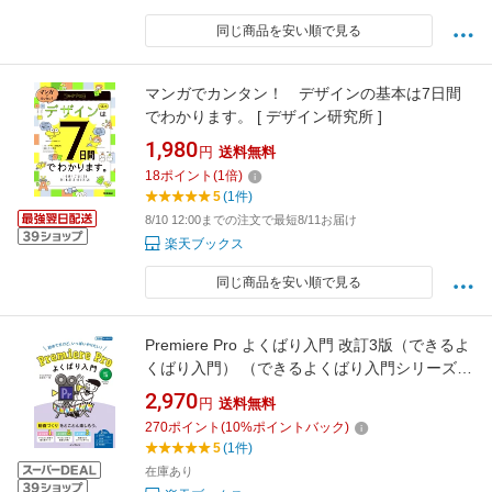
同じ商品を安い順で見る
マンガでカンタン！ デザインの基本は7日間
でわかります。 [ デザイン研究所 ]
1,980
円
送料無料
18
ポイント
(
1
倍)
5
(1件)
8/10 12:00までの注文で最短8/11お届け
楽天ブックス
同じ商品を安い順で見る
Premiere Pro よくばり入門 改訂3版（できるよ
くばり入門） （できるよくばり入門シリーズ）
[ 金泉太一 ]
2,970
円
送料無料
270
ポイント
(
10
%ポイントバック)
5
(1件)
在庫あり