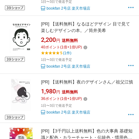
1日〜3日で発送予定
bookfan 2号店 楽天市場店
[PR]
【送料無料】なるほどデザイン 目で見て
楽しむデザインの本。／筒井美希
2,200
円
送料無料
40
ポイント
(
1
倍+
1
倍UP)
5
(1件)
1日〜3日で発送予定
bookfan 2号店 楽天市場店
[PR]
【送料無料】夜のデザインさん／祖父江慎
1,980
円
送料無料
36
ポイント
(
1
倍+
1
倍UP)
1日〜3日で発送予定
bookfan 2号店 楽天市場店
[PR]
【3千円以上送料無料】色の大事典 基礎知
識と配色・カラーチャート・伝統色・慣用色名