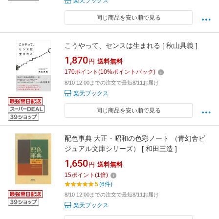
楽天ブックス
同じ商品を安い順で見る
こうやって、センスは生まれる [ 秋山具義 ]
1,870
円
送料無料
170
ポイント
(
10
%ポイントバック)
8/10 12:00までの注文で最短8/11お届け
楽天ブックス
同じ商品を安い順で見る
配色事典 大正・昭和の色彩ノート （青幻舎ビ
ジュアル文庫シリーズ） [ 和田三造 ]
1,650
円
送料無料
15
ポイント
(
1
倍)
5
(6件)
8/10 12:00までの注文で最短8/11お届け
楽天ブックス