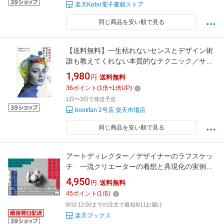
楽天Kobo電子書籍ストア
同じ商品を安い順で見る
【送料無料】一生枯れないセンスとデザイン術
誰も教えてくれない本質的なテクニック／サナ
ータナ満明
1,980
円
送料無料
36
ポイント
(
1
倍+
1
倍UP)
1日〜3日で発送予定
bookfan 2号店 楽天市場店
同じ商品を安い順で見る
アートディレクター／デザイナーのラフスケッ
チ 一流クリエーターの着想と具現化の実例
250 [ MdN書籍編集部 ]
4,950
円
送料無料
45
ポイント
(
1
倍)
8/10 12:00までの注文で最短8/11お届け
楽天ブックス