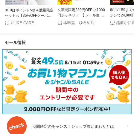
＼期間限定280円OFFで 1000
8/11/1:59ま
8/10はポイント5倍＆数量限定
円ポッキリ ／ 【 メール便 】
ポンで24,98
セットも【35%OFFクーポン
国産生姜・国産柚子使用！【
11,241円！
で69,800円 → 45,370円+条件
珍味堂 ひろめ店
ULIKE CARE
ゆずがり 3袋セット 】 付け合
な 国産 うなぎ
達成で合計3,000P！～8/11】
せはもちろんその他いろんな
サイズ 220g
＜新発売＞ Ulike 公式 Air 10
料理に使えて便利 ♪ショウガ
鰻 土用丑の日
Max IPL 光美容器 2026年モデ
セール情報
お取り寄せ 実用的 父の日 お
ル ユーライク 脱毛器 脱毛 サ
中元 御中元
ファイア美容器 冷却機能
USHRモード 顔 ワキ ヒゲ 自
宅ケア 女性 男性
期間限定のチャンス！ショップ買いまわりとは