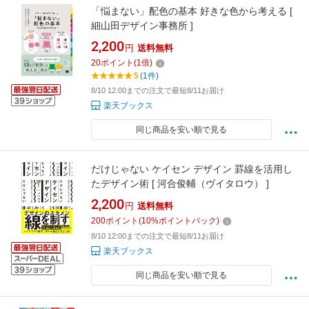
「悩まない」配色の基本 好きな色から考える [
細山田デザイン事務所 ]
2,200
円
送料無料
20
ポイント
(
1
倍)
5
(1件)
8/10 12:00までの注文で最短8/11お届け
楽天ブックス
同じ商品を安い順で見る
だけじゃない ケイセン デザイン 罫線を活用し
たデザイン術 [ 河合俊輔（ヴイタロウ） ]
2,200
円
送料無料
200
ポイント
(
10
%ポイントバック)
8/10 12:00までの注文で最短8/11お届け
楽天ブックス
同じ商品を安い順で見る