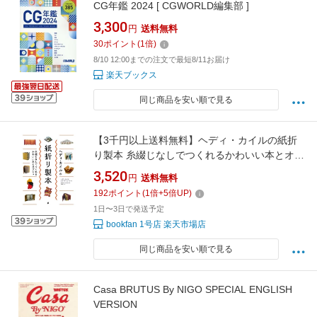
CG年鑑 2024 [ CGWORLD編集部 ]
3,300
円
送料無料
30
ポイント
(
1
倍)
8/10 12:00までの注文で最短8/11お届け
楽天ブックス
同じ商品を安い順で見る
【3千円以上送料無料】ヘディ・カイルの紙折
り製本 糸綴じなしでつくれるかわいい本とオブ
ジェ／ヘディ・カイル／ウラ・ワーコール／相
3,520
円
送料無料
沢美和子
192
ポイント
(
1
倍+
5
倍UP)
1日〜3日で発送予定
bookfan 1号店 楽天市場店
同じ商品を安い順で見る
Casa BRUTUS By NIGO SPECIAL ENGLISH
VERSION