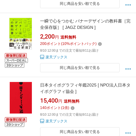
同じ商品を安い順で見る
一瞬で心をつかむ バナーデザインの教科書［完
全保存版］ [ JAGZ DESIGN ]
2,200
円
送料無料
200
ポイント
(
10
%ポイントバック)
8/10 12:00までの注文で最短8/11お届け
楽天ブックス
同じ商品を安い順で見る
日本タイポグラフィ年鑑2025 [ NPO法人日本タ
イポグラフィ協会 ]
15,400
円
送料無料
140
ポイント
(
1
倍)
8/10 12:00までの注文で最短8/11お届け
楽天ブックス
同じ商品を安い順で見る