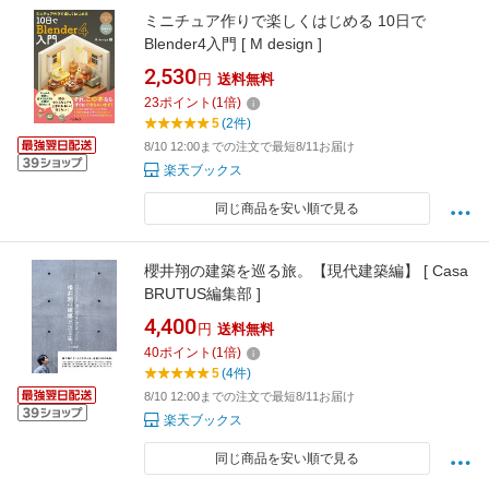
ミニチュア作りで楽しくはじめる 10日で
Blender4入門 [ M design ]
2,530
円
送料無料
23
ポイント
(
1
倍)
5
(2件)
8/10 12:00までの注文で最短8/11お届け
楽天ブックス
同じ商品を安い順で見る
櫻井翔の建築を巡る旅。【現代建築編】 [ Casa
BRUTUS編集部 ]
4,400
円
送料無料
40
ポイント
(
1
倍)
5
(4件)
8/10 12:00までの注文で最短8/11お届け
楽天ブックス
同じ商品を安い順で見る