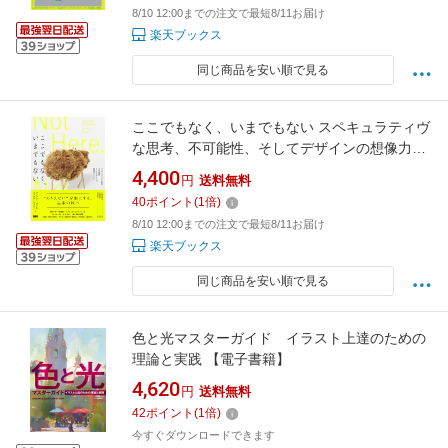
8/10 12:00までの注文で最短8/11お届け
楽天ブックス
同じ商品を安い順で見る
ここでもなく、いまでもない スペキュラティヴ
な思考、不可能性、そしてデザインの想像力に
ついて [ アンソニー・ダン ]
4,400
円
送料無料
40
ポイント
(
1
倍)
8/10 12:00までの注文で最短8/11お届け
楽天ブックス
同じ商品を安い順で見る
色と光マスターガイド イラスト上達のための
理論と実践 【電子書籍】
4,620
円
送料無料
42
ポイント
(
1
倍)
今すぐダウンロードできます