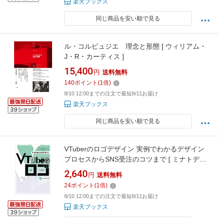
楽天ブックス
同じ商品を安い順で見る
ル・コルビュジエ 理念と形態 [ ウィリアム・
J・R・カーティス ]
15,400
円
送料無料
140
ポイント
(
1
倍)
8/10 12:00までの注文で最短8/11お届け
楽天ブックス
同じ商品を安い順で見る
VTuberのロゴデザイン 実例でわかるデザイン
プロセスからSNS受注のコツまで [ ミナトデザ
イン ]
2,640
円
送料無料
24
ポイント
(
1
倍)
8/10 12:00までの注文で最短8/11お届け
楽天ブックス