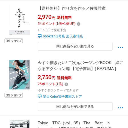
【送料無料】作り方を作る／佐藤雅彦
2,970
円
送料無料
54
ポイント
(
1
倍+
1
倍UP)
1日〜3日で発送予定
bookfan 2号店 楽天市場店
同じ商品を安い順で見る
今すぐ描きたい! 二次元ポージングBOOK 絵に
なるアクション編 【電子書籍】[ KAZUMA ]
2,750
円
送料無料
25
ポイント
(
1
倍)
今すぐダウンロードできます
楽天Kobo電子書籍ストア
同じ商品を安い順で見る
Tokyo TDC（vol．35） The Best in