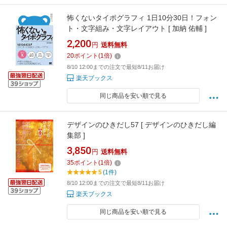
怖くないタイポグラフィ 1日10分30日！フォン
ト・文字組み・文字レイアウト [ 加納 佑輔 ]
2,200
円
送料無料
20
ポイント
(
1
倍)
8/10 12:00までの注文で最短8/11お届け
楽天ブックス
同じ商品を安い順で見る
デザインのひきだし57 [ デザインのひきだし編
集部 ]
3,850
円
送料無料
35
ポイント
(
1
倍)
5
(1件)
8/10 12:00までの注文で最短8/11お届け
楽天ブックス
同じ商品を安い順で見る