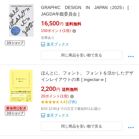
GRAPHIC DESIGN IN JAPAN（2025） [
JAGDA年鑑委員会 ]
16,500
円
送料無料
150
ポイント
(
1
倍)
在庫あり
楽天ブックス
同じ商品を安い順で見る
ほんとに、フォント。 フォントを活かしたデザ
インレイアウトの本 [ ingectar-e ]
2,200
円
送料無料
20
ポイント
(
1
倍)
4.43
(7件)
8/10 12:00までの注文で最短8/11お届け
楽天ブックス
同じ商品を安い順で見る