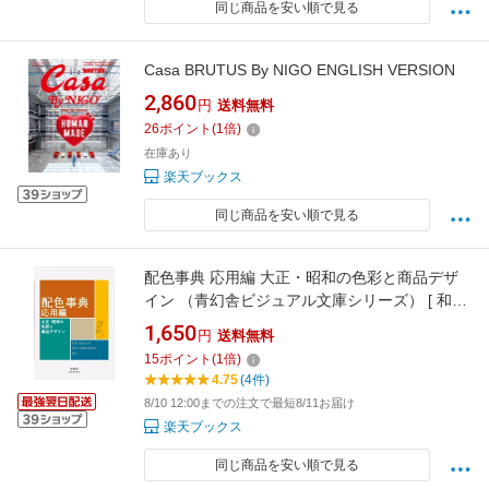
同じ商品を安い順で見る
Casa BRUTUS By NIGO ENGLISH VERSION
2,860
円
送料無料
26
ポイント
(
1
倍)
在庫あり
楽天ブックス
同じ商品を安い順で見る
配色事典 応用編 大正・昭和の色彩と商品デザ
イン （青幻舎ビジュアル文庫シリーズ） [ 和田
三造 ]
1,650
円
送料無料
15
ポイント
(
1
倍)
4.75
(4件)
8/10 12:00までの注文で最短8/11お届け
楽天ブックス
同じ商品を安い順で見る