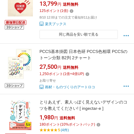
13,799
円
送料無料
125
ポイント
(
1
倍)
8/10 12:00までの注文で最短8/11お届け
楽天ブックス
同じ商品を安い順で見る
PCCS基本掛図 日本色研 PCCS色相環 PCCSの
トーン分類 B2判 2チャート
27,500
円
送料無料
1,250
ポイント
(
1
倍+
4
倍UP)
お取り寄せ
画材・ものづくりのアートロコ
とりあえず、素人っぽく見えないデザインのコ
ツを教えてください! [ ingectar-e ]
1,980
円
送料無料
180
ポイント
(
10
%ポイントバック)
5
(4件)