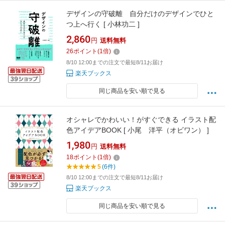
デザインの守破離 自分だけのデザインでひと
つ上へ行く [ 小林功二 ]
2,860
円
送料無料
26
ポイント
(
1
倍)
8/10 12:00までの注文で最短8/11お届け
楽天ブックス
同じ商品を安い順で見る
オシャレでかわいい！がすぐできる イラスト配
色アイデアBOOK [ 小尾 洋平（オビワン） ]
1,980
円
送料無料
18
ポイント
(
1
倍)
5
(6件)
8/10 12:00までの注文で最短8/11お届け
楽天ブックス
同じ商品を安い順で見る