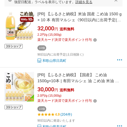
強翌日配送」ラベルを表示しています。
詳細を見る
[PR]
【ふるさと納税】米油 国産 こめ油 1500 g
× 10 本 有田マルシェ《90日以内に出荷予定(土
日祝除く)》 和歌山県 日高町 油 保存 米 お米 こ
32,000
円
送料無料
め 料理 調理 炒め物 揚げ物 ドレッシング コレ
2.2円/g (15,000g)
ステロール ギフト こめあぶら 植物油 調理油 食
楽天カード決済で楽天ポイント付与
用油 調味料 つの食品 築野食品
10個
90日以内に出荷予定(土日祝除く)
和歌山県日高町
[PR]
【ふるさと納税】【国産】 こめ油
1500g×10本 | 有田マルシェ 油 こめ油 米油 揚
げ物 天ぷら オイル 米 コメ油 築野食品 お米 こ
30,000
円
送料無料
め こめあぶら1500g 炒め物 揚げ物 ギフト 贈答
2.0円/g (15,000g)
贈答用 お中元※着日指定不可
楽天カード決済で楽天ポイント付与
10個
4.9
(204件)
90日以内に発送いたします
和歌山県美浜町