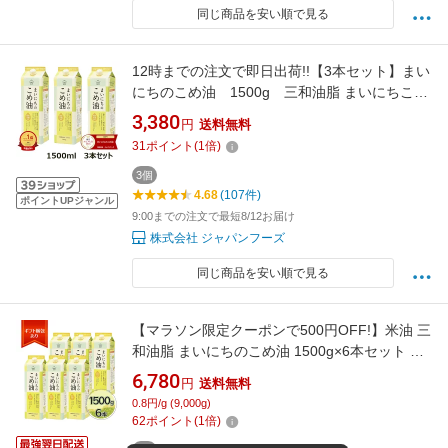
同じ商品を安い順で見る
12時までの注文で即日出荷!!【3本セット】まい
にちのこめ油 1500g 三和油脂 まいにちこめ
油 米油
3,380
円
送料無料
31
ポイント
(
1
倍)
3個
4.68
(107件)
ポイントUPジャンル
9:00までの注文で最短8/12お届け
株式会社 ジャパンフーズ
同じ商品を安い順で見る
【マラソン限定クーポンで500円OFF!】米油 三
和油脂 まいにちのこめ油 1500g×6本セット 国
産 こめあぶら 食用油 栄養機能食品
6,780
円
送料無料
0.8円/g (9,000g)
62
ポイント
(
1
倍)