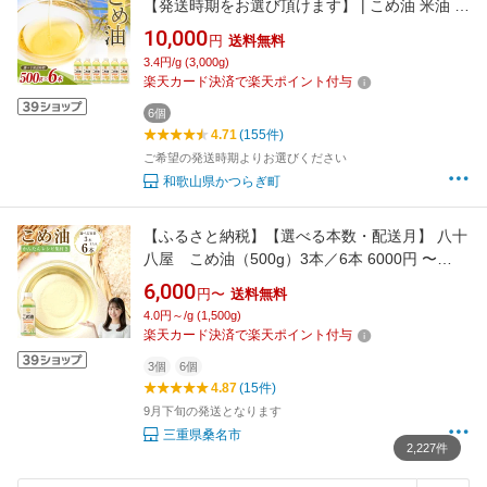
【発送時期をお選び頂けます】 | こめ油 米油 こ
めあぶら 米サラダ油 国産原料 お供え 贈答 セッ
10,000
円
送料無料
ト 詰合せ 料理 食用油 発送時期が選べる
3.4円/g (3,000g)
楽天カード決済で楽天ポイント付与
6個
4.71
(155件)
ご希望の発送時期よりお選びください
和歌山県かつらぎ町
【ふるさと納税】【選べる本数・配送月】 八十
八屋 こめ油（500g）3本／6本 6000円 〜
10000円 6000円 〜 1万円 かんたん★レシピ集
6,000
円〜
送料無料
油 あぶら オイル 米油 調味料 料理 レシピ付き
4.0円～/g (1,500g)
100% 国産 米ぬか 揚げ物 炒め物 健康志向 食用
楽天カード決済で楽天ポイント付与
油 レビュー高評価 桑名市 送料無料
3個
6個
4.87
(15件)
9月下旬の発送となります
三重県桑名市
2,227件