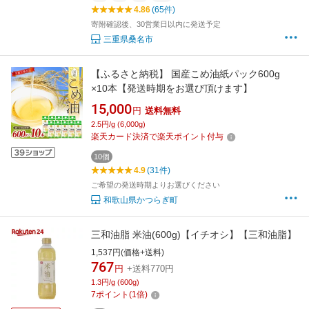
4.86
(65件)
寄附確認後、30営業日以内に発送予定
三重県桑名市
【ふるさと納税】 国産こめ油紙パック600g
×10本【発送時期をお選び頂けます】
15,000
円
送料無料
2.5円/g (6,000g)
楽天カード決済で楽天ポイント付与
10個
4.9
(31件)
ご希望の発送時期よりお選びください
和歌山県かつらぎ町
三和油脂 米油(600g)【イチオシ】【三和油脂】
1,537円(価格+送料)
767
円
+送料770円
1.3円/g (600g)
7
ポイント
(
1
倍)