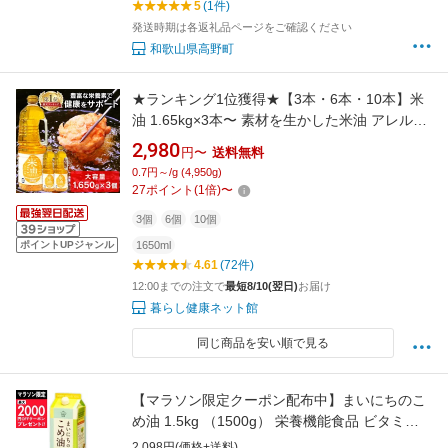
5
(1件)
発送時期は各返礼品ページをご確認ください
和歌山県高野町
★ランキング1位獲得★【3本・6本・10本】米
油 1.65kg×3本〜 素材を生かした米油 アレルギ
ーフリー オリザ化 1650g 3本/6本/10本 大容量
2,980
円〜
送料無料
天然食材 こめ油 油 手作りドレッシング お菓子
0.7円～/g (4,950g)
作り 揚げ物 食用 健康 アレルギー オリザの米
27
ポイント
(
1
倍)
〜
【D】[2608SX]
3個
6個
10個
ポイントUPジャンル
1650ml
4.61
(72件)
12:00までの注文で
最短8/10(翌日)
お届け
暮らし健康ネット館
同じ商品を安い順で見る
【マラソン限定クーポン配布中】まいにちのこ
め油 1.5kg （1500g） 栄養機能食品 ビタミンE
三和油脂【調味料 油 食用油 植物油 米油 米サラ
2,098円(価格+送料)