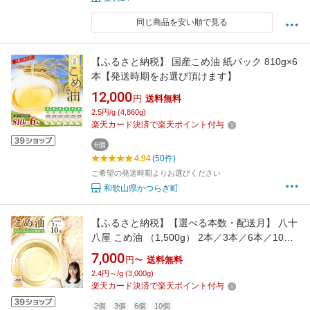
同じ商品を安い順で見る
【ふるさと納税】 国産こめ油 紙パック 810g×6
本【発送時期をお選び頂けます】
12,000
円
送料無料
2.5円/g (4,860g)
楽天カード決済で楽天ポイント付与
6個
4.94
(50件)
ご希望の発送時期よりお選びください
和歌山県かつらぎ町
【ふるさと納税】【選べる本数・配送月】 八十
八屋 こめ油 （1,500g） 2本／3本／6本／10本
かんたん★レシピ集 7000円 ～ 30000円 8千円
7,000
円〜
送料無料
～ 3万円 1500g 油 オイル 米油 調味料 料理 国
2.4円～/g (3,000g)
産 100% 米ぬか 揚げ物 炒め物 健康志向 大容量
楽天カード決済で楽天ポイント付与
食用油 レビュー高評価 桑名 送料無料
2個
3個
6個
10個