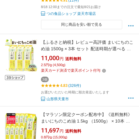
4.91
(11件)
8/18 12:00までの注文で最短8/21お届け
つの食品ショップ 楽天市場店
同じ商品を安い順で見る
【ふるさと納税】レビュー高評価 まいにちのこ
め油 1500g × 3本 セット 配送時期が選べる 発
送時期が選べる 大容量 国産 紙パック 油 米油
11,000
円
送料無料
こめ油 植物油 食用油 調味料 ご家庭 のし 贈答
2.5円/g (4,500g)
ギフト お取り寄せ 健康志向 先行予約 常温保存
楽天カード決済で楽天ポイント付与
お中元【 山形県 天童市 】
3個
4.83
(326件)
お選びいただいた時期に順次発送いたします
山形県天童市
【マラソン限定クーポン配布中】《送料無料》
まいにちのこめ油 1.5kg （1500g） × 10本 栄
養機能食品 ビタミンE 三和油脂【調味料 油 食
11,697
円
送料無料
用油 植物油 米油 米サラダ油 国産原料 あっさり
0.8円/g (15,000g)