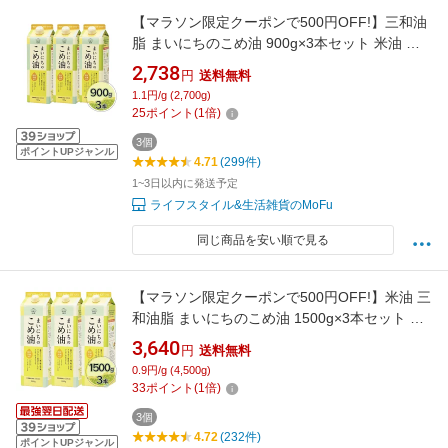
【マラソン限定クーポンで500円OFF!】三和油
脂 まいにちのこめ油 900g×3本セット 米油 国
産 こめあぶら 食用油 大容量 家庭用 栄養機能食
2,738
円
送料無料
品 まとめ買い
1.1円/g (2,700g)
25
ポイント
(
1
倍)
3個
ポイントUPジャンル
4.71
(299件)
1~3日以内に発送予定
ライフスタイル&生活雑貨のMoFu
同じ商品を安い順で見る
【マラソン限定クーポンで500円OFF!】米油 三
和油脂 まいにちのこめ油 1500g×3本セット 国
産 こめあぶら 食用油 栄養機能食品
3,640
円
送料無料
0.9円/g (4,500g)
33
ポイント
(
1
倍)
3個
4.72
(232件)
ポイントUPジャンル