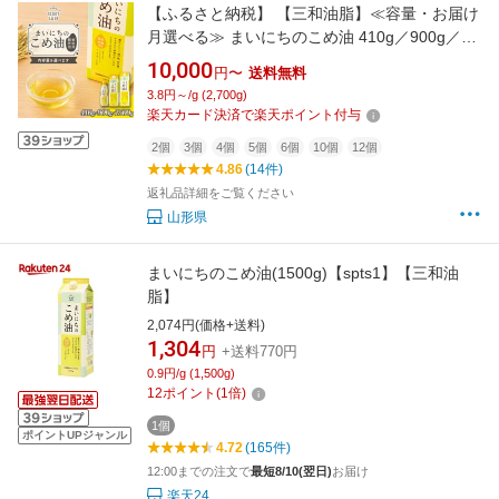
【ふるさと納税】 【三和油脂】≪容量・お届け
月選べる≫ まいにちのこめ油 410g／900g／
1500g 2本～12本 贈答用 ご自宅用 ギフト用 お
10,000
円〜
送料無料
中元 常温 食用油 調理油 食品 山形県 F2Y-
3.8円～/g (2,700g)
6882var
楽天カード決済で楽天ポイント付与
2個
3個
4個
5個
6個
10個
12個
4.86
(14件)
返礼品詳細をご覧ください
山形県
まいにちのこめ油(1500g)【spts1】【三和油
脂】
2,074円(価格+送料)
1,304
円
+送料770円
0.9円/g (1,500g)
12
ポイント
(
1
倍)
1個
ポイントUPジャンル
4.72
(165件)
12:00までの注文で
最短8/10(翌日)
お届け
楽天24