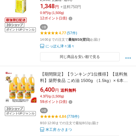
ダ油 国産原料 あっさり さっぱり 揚げ物 天ぷら
1,348
円
+送料750円
炒め物 当店人気】
0.9円/g (1,500g)
12
ポイント
(
1
倍)
1個
ポイントUPジャンル
4.77
(57件)
14:00までの注文で
最短8/10(翌日)
お届け
にっぽん津々浦々
同じ商品を安い順で見る
【期間限定】【ランキング1位獲得】【送料無
料】築野食品 こめ油 1500g （1.5kg）× 6本
【TSUNO】【築野 国産 米油 コメ油 米サラダ
6,400
円
送料無料
油 こめあぶら お買い得サイズ 油 安い 激安 話
4.3円/g (1,500g)
題 健康】
59
ポイント
(
1
倍)
6個
ポイントUPジャンル
4.84
(778件)
8/10 12:00までの注文で最短8/13お届け
米工房 かさまつ