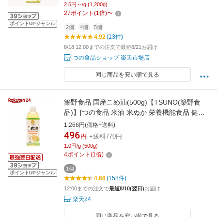
TSUNO
2.5円～/g (1,200g)
27
ポイント
(
1
倍)
〜
ポイントUPジャンル
2個
4個
5個
4.92
(13件)
8/18 12:00までの注文で最短8/21お届け
つの食品ショップ 楽天市場店
同じ商品を安い順で見る
築野食品 国産こめ油(500g)【TSUNO(築野食
品)】[つの食品 米油 米ぬか 栄養機能食品 健康
ビタミンE]
1,266円(価格+送料)
496
円
+送料770円
1.0円/g (500g)
4
ポイント
(
1
倍)
1個
ポイントUPジャンル
4.66
(158件)
12:00までの注文で
最短8/10(翌日)
お届け
楽天24
同じ商品を安い順で見る