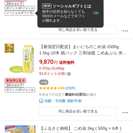
6個
ソーシャルギフトとは
NEW
4.9
(68件)
ポイントUPジャンル
相手の住所を知らなくても、
OK
14:00までの注文で
最短8/10(翌日)
お届け
ソーシャルギフト可
SNSやメールなどでギフト
ライフスタイル&生活雑貨のMoFu
が贈れます。
同じ商品を安い順で見る
【最強翌日配送】まいにちのこめ油 1500g
1.5kg 10本 紙パック 三和油脂 こめあぶら 米油
油 国産こめ油 KOB
9,870
円
送料無料
0.7円/g (15,000g)
91
ポイント
(
1
倍)
10個
4.88
(26件)
ポイントUPジャンル
9:00までの注文で
最短8/10(翌日)
お届け
焼酎・芋焼酎 酒鮮市場!
同じ商品を安い順で見る
【ふるさと納税】 こめ油 3kg ( 500g × 6本 )