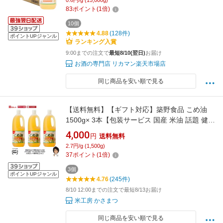
0.6円/g (15,000g)
83
ポイント
(
1
倍)
10個
4.88
(128件)
ポイントUPジャンル
ランキング入賞
9:00までの注文で
最短8/10(翌日)
お届け
お酒の専門店 リカマン楽天市場店
同じ商品を安い順で見る
【送料無料】【ギフト対応】築野食品 こめ油
1500g× 3本【包装サービス 国産 米油 話題 健康
ビタミンE 国産米ぬか100% 】
4,000
円
送料無料
2.7円/g (1,500g)
37
ポイント
(
1
倍)
3個
ポイントUPジャンル
4.76
(245件)
8/10 12:00までの注文で最短8/13お届け
米工房 かさまつ
同じ商品を安い順で見る