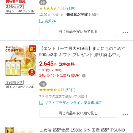
1個
4.51
(91件)
ポイントUPジャンル
12:00までの注文で
最短8/10(翌日)
お届け
楽天24
同じ商品を安い順で見る
【エントリーで最大P19倍】まいにちのこめ油
900g×3本 ギフト プレゼント 贈り物 お中元 夏
ギフト 日用品 食品 食用油 こめ油 米油 調味油
2,645
円
送料無料
まいにちのこめ油 健康油 揚げ物 炒め物 詰め合
1.0円/g (2,700g)
わせ セット 内祝い お返し 挨拶 お祝い 出産祝
240
ポイント
(
1
倍+
9
倍UP)
い 結婚祝い 香典返し
3個
ポイントUPジャンル
4.71
(58件)
3:00までの注文で最短8/21お届け
ギフトプラザオンライン楽天市場店
同じ商品を安い順で見る
こめ油 築野食品 1500g 6本 国産 築野 TSUNO