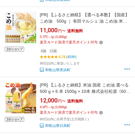
[PR]
【ふるさと納税】【選べる本数】【国産】
こめ油 500g ｜ 有田マルシェ 油 こめ油 米油
揚げ物 天ぷら オイル 米 コメ油 築野食品 お米
11,000
円〜
送料無料
こめ こめあぶら 500g 炒め物 揚げ物 ギフト 贈
3.7円～/g (3,000g)
答 贈答用 お中元
楽天カード決済で楽天ポイント付与
6個
12個
4.76
(45件)
90日以内に発送いたします
和歌山県美浜町
[PR]
【ふるさと納税】米油 国産 こめ油 選べる
500 g × 6 本 1500g × 10本 株式会社松源《60日
以内に出荷予定(土日祝除く)》 和歌山県 日高町
12,000
円〜
送料無料
油 保存 米 お米 こめ 料理 調理 炒め物 揚げ物
4.0円～/g (3,000g)
コレステロール ギフト こめあぶら 植物油 調理
楽天カード決済で楽天ポイント付与
油 食用油 調味料 つの食品 築野食品
60日以内に出荷予定(土日祝除く)
和歌山県日高町