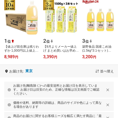
1
2
3
位
位
位
【値上げ前在庫は残りわ
【9月よりメーカー値上
築野食品 国産こめ油
ずか 1,000円以上値上げ
げ まとめ買いはお早め
(1.5kg*3コセット)
予定】【最強配送 即日出
に】まいにちのこめ油
【TSUNO(築野食品)】
8,989
3,390
3,200
円
円
円
荷】築野 こめ油 1500g
1500g 1.5kg 3本 紙パッ
[つの食品 米油 米ぬか 栄
10本 国産…
ク 三和油脂 …
養機能食品 健康 ビ…
東京
お届け先:
並べ替え
お届け先(離島除く)への最安送料とお届け日を表示していま
す。 お届け日は目安のため、正確な情報は注文画面でご確認
ください。
価格や送料、納期等の詳細は、商品のサイズや色によって異な
る場合があります
商品のお届けに関するお客様ニーズを幅広く満たす商品に「最