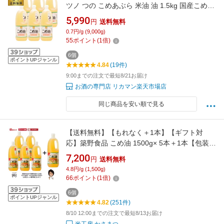
ツノ つの こめあぶら 米油 油 1.5kg 国産こめ油
調味料 八幡
5,990
円
送料無料
0.7円/g (9,000g)
55
ポイント
(
1
倍)
6個
ポイントUPジャンル
4.84
(19件)
9:00までの注文で最短8/21お届け
お酒の専門店 リカマン楽天市場店
同じ商品を安い順で見る
【送料無料】【もれなく＋1本】【ギフト対
応】築野食品 こめ油 1500g× 5本＋1本【包装サ
ービス 国産 米油 話題 健康 ビタミンE 国産米ぬ
7,200
円
送料無料
か100% 】
4.8円/g (1,500g)
66
ポイント
(
1
倍)
6個
ポイントUPジャンル
4.82
(251件)
8/10 12:00までの注文で最短8/13お届け