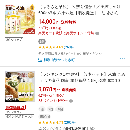
【ふるさと納税】 ＼残り僅か！／圧搾こめ油
600g×3本 八十八屋【順次発送】 | 油 あぶら 食
品 加工食品 人気 おすすめ 送料無料 八十八屋
14,000
円
送料無料
こめ油
7.8円/g (1,800g)
楽天カード決済で楽天ポイント付与
1個
4.69
(26件)
発送時期は各返礼品ページをご確認ください
和歌山県かつらぎ町
【ランキング1位獲得】【3本セット】米油 こめ
油 つの食品 国産 築野食品 1.5kg×3本 6本 10本
送料無料 油 つの食品 オイル ヘルシー 揚げ物
3,078
円〜
送料無料
大容量 栄養機能食品 1500ml 1500g 1.5L
0.7円～/g (4,500g)
TSUNO 食用油 植物油 米糠油 健康 ビタミンE
28
ポイント
(
1
倍)
〜
抗酸化
3個
6個
10個
ポイントUPジャンル
1500ml
4.73
(286件)
12:00までの注文で
最短8/10(翌日)
お届け