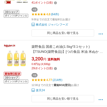
41
ポイント
(
1
倍)
4個
4.8
(64件)
ポイントUPジャンル
9:00までの注文で最短8/11お届け
株式会社 ジャパンフーズ
同じ商品を安い順で見る
築野食品 国産こめ油(1.5kg*3コセット)
【TSUNO(築野食品)】[つの食品 米油 米ぬか 栄
養機能食品 健康 ビタミンE]
3,200
円
送料無料
0.8円/g (4,500g)
29
ポイント
(
1
倍)
3個
4.77
(214件)
ポイントUPジャンル
12:00までの注文で
最短8/10(翌日)
お届け
楽天24
同じ商品を安い順で見る