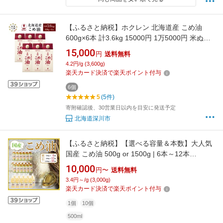
【ふるさと納税】ホクレン 北海道産 こめ油
600g×6本 計3.6kg 15000円 1万5000円 米ぬか
100％使用 米油 コメ油 こめあぶら 油 調理油 食
15,000
円
送料無料
用油 調味料 国産 常温 北海道 深川市 送料無料
4.2円/g (3,600g)
楽天カード決済で楽天ポイント付与
6個
5
(5件)
寄附確認後、30営業日以内を目安に発送予定
北海道深川市
【ふるさと納税】【選べる容量＆本数】大人気
国産 こめ油 500g or 1500g | 6本～12本
【MS92】 | こめ油 米油 食用油 国産 和歌山 人
10,000
円〜
送料無料
気 おすすめ 便利 健康 食品 消耗 調味料 お米 米
3.4円～/g (3,000g)
食生活 健康食品 コレステロール 高野町 高野山
楽天カード決済で楽天ポイント付与
ふるさと納税 返礼品 送料無料
1個
10個
500ml