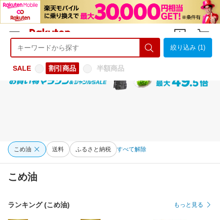
絞り込み (1)
ようこそ 楽天市場へ
ログイン
会員登録
SALE
割引商品
半額商品
こめ油
送料
ふるさと納税
すべて解除
こめ油
ランキング (こめ油)
もっと見る