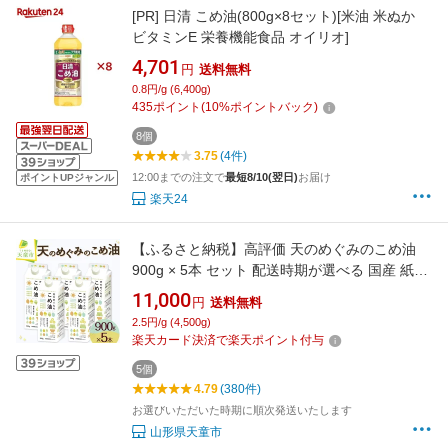
[PR]
日清 こめ油(800g×8セット)[米油 米ぬか
ビタミンE 栄養機能食品 オイリオ]
4,701
円
送料無料
0.8円/g (6,400g)
435
ポイント
(
10
%ポイントバック)
8個
3.75
(4件)
12:00までの注文で
最短8/10(翌日)
お届け
ポイントUPジャンル
楽天24
【ふるさと納税】高評価 天のめぐみのこめ油
900g × 5本 セット 配送時期が選べる 国産 紙パ
ック 大容量 米油 油 植物油 調理油 食用油 調味
11,000
円
送料無料
料 先行予約 発送時期が選べる のし 贈答 ギフト
2.5円/g (4,500g)
大人気 お取り寄せ 健康志向 栄養機能食品 常温
楽天カード決済で楽天ポイント付与
保存 お中元 【 山形県 天童市 】
5個
4.79
(380件)
お選びいただいた時期に順次発送いたします
山形県天童市