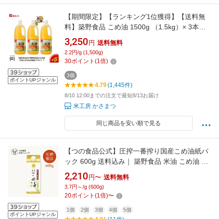
【期間限定】【ランキング1位獲得】【送料無
料】築野食品 こめ油 1500g （1.5kg）× 3本
【TSUNO】【築野 国産 米油 コメ油 米サラダ
3,250
円
送料無料
油 こめあぶら お買い得サイズ 油 安い 激安 話
2.2円/g (1,500g)
題 健康】
30
ポイント
(
1
倍)
3個
ポイントUPジャンル
4.79
(1,445件)
8/10 12:00までの注文で最短8/13お届け
米工房 かさまつ
同じ商品を安い順で見る
【つの食品公式】圧搾一番搾り国産こめ油紙パ
ック 600g 送料込み｜ 築野食品 米油 こめ油 圧
搾 溶剤不使用 国産 植物油 調理油 食用油 調味
2,210
円〜
送料無料
料 オリザノール ビタミンE TSUNO
3.7円～/g (600g)
20
ポイント
(
1
倍)
〜
1個
2個
3個
4個
5個
ポイントUPジャンル