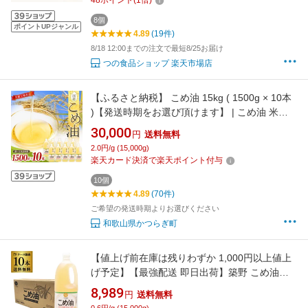
48
ポイント
(
1
倍)
8個
ポイントUPジャンル
4.89
(19件)
8/18 12:00までの注文で最短8/25お届け
つの食品ショップ 楽天市場店
【ふるさと納税】 こめ油 15kg ( 1500g × 10本
)【発送時期をお選び頂けます】 | こめ油 米油
こめあぶら 米サラダ油 国産原料 お供え 贈答 セ
30,000
円
送料無料
ット 詰合せ 料理 食用油 発送時期が選べる
2.0円/g (15,000g)
楽天カード決済で楽天ポイント付与
10個
4.89
(70件)
ご希望の発送時期よりお選びください
和歌山県かつらぎ町
【値上げ前在庫は残りわずか 1,000円以上値上
げ予定】【最強配送 即日出荷】築野 こめ油
1500g 10本 国産 築野 TSUNO ツノ つの こめ
8,989
円
送料無料
あぶら 米油 油 1500g 1.5kg KOB