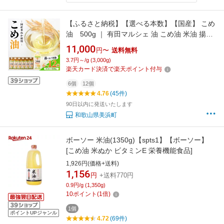
【ふるさと納税】【選べる本数】【国産】 こめ
油 500g ｜ 有田マルシェ 油 こめ油 米油 揚げ
物 天ぷら オイル 米 コメ油 築野食品 お米 こめ
11,000
円〜
送料無料
こめあぶら 500g 炒め物 揚げ物 ギフト 贈答 贈
3.7円～/g (3,000g)
答用 お中元
楽天カード決済で楽天ポイント付与
6個
12個
4.76
(45件)
90日以内に発送いたします
和歌山県美浜町
ボーソー 米油(1350g)【spts1】【ボーソー】
[こめ油 米ぬか ビタミンE 栄養機能食品]
1,926円(価格+送料)
1,156
円
+送料770円
0.9円/g (1,350g)
10
ポイント
(
1
倍)
1個
ポイントUPジャンル
4.72
(69件)