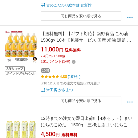
食のこだわり総本舗 食彩館
同じ商品を安い順で見る
【送料無料】【ギフト対応】築野食品 こめ油
1500g× 10本【包装サービス 国産 米油 話題 健
康 ビタミンE 国産米ぬか100% 】
11,000
円
送料無料
7.4円/g (1,500g)
101
ポイント
(
1
倍)
10個
ポイントUPジャンル
4.88
(197件)
8/10 12:00までの注文で最短8/13お届け
米工房 かさまつ
同じ商品を安い順で見る
12時までの注文で即日出荷!!【4本セット】まい
にちのこめ油 1500g 三和油脂 まいにちこめ
油 米油
4,500
円
送料無料