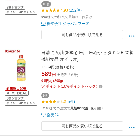
10個
4.93
(152件)
ポイントUPジャンル
9:00までの注文で最短8/11お届け
株式会社 ジャパンフーズ
同じ商品を安い順で見る
日清 こめ油(800g)[米油 米ぬか ビタミンE 栄養
機能食品 オイリオ]
1,359円(価格+送料)
589
円
+送料770円
0.8円/g (800g)
54
ポイント
(
10
%ポイントバック)
1個
4.2
(5件)
ポイントUPジャンル
12:00までの注文で
最短8/10(翌日)
お届け
楽天24
同じ商品を安い順で見る