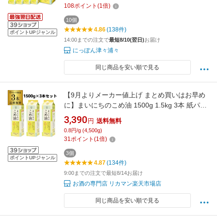
さっぱり 揚げ物 天ぷら 炒め物 当店人気 まとめ
108
ポイント
(
1
倍)
買い 箱買い ケース販売】
10個
4.86
(138件)
ポイントUPジャンル
14:00までの注文で
最短8/10(翌日)
お届け
にっぽん津々浦々
同じ商品を安い順で見る
【9月よりメーカー値上げ まとめ買いはお早め
に】まいにちのこめ油 1500g 1.5kg 3本 紙パッ
ク 三和油脂 こめあぶら 米油 油 国産こめ油 調
3,390
円
送料無料
味料 RSL八幡
0.8円/g (4,500g)
31
ポイント
(
1
倍)
3個
ポイントUPジャンル
4.87
(134件)
9:00までの注文で最短8/14お届け
お酒の専門店 リカマン楽天市場店
同じ商品を安い順で見る