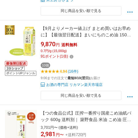
米工房 かさまつ
同じ商品を安い順で見る
【9月よりメーカー値上げ まとめ買いはお早め
に】【最強翌日配送】まいにちのこめ油 1500g
1.5kg 10本 紙パック 三和油脂 こめあぶら 米油
9,870
円
送料無料
油 国産こめ油 KOB
0.7円/g (15,000g)
91
ポイント
(
1
倍)
10個
4.94
(16件)
ポイントUPジャンル
9:00までの注文で
最短8/10(翌日)
お届け
お酒の専門店 リカマン楽天市場店
同じ商品を安い順で見る
【つの食品公式】圧搾一番搾り国産こめ油紙パ
ック 600g 送料別｜ 築野食品 米油 こめ油 圧搾
溶剤不使用 国産 植物油 調理油 食用油 調味料
3,701円〜 (価格+送料)
オリザノール ビタミンE 環境にやさしい
2,981
円〜
+送料720円