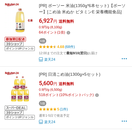
[PR]
ボーソー 米油(1350g*6本セット)【ボーソ
ー】[こめ油 米ぬか ビタミンE 栄養機能食品]
6,927
円
送料無料
0.9円/g (8,100g)
64
ポイント
(
1
倍)
6個
4.68
(68件)
ポイントUPジャンル
12:00までの注文で
最短8/10(翌日)
お届け
楽天24
[PR]
日清こめ油(1300g×5セット)
5,600
円
送料無料
0.9円/g (6,500g)
518
ポイント
(
10
%ポイントバック)
5個
5
(1件)
通常1-5日で発送予定
ポイントUPジャンル
楽天24