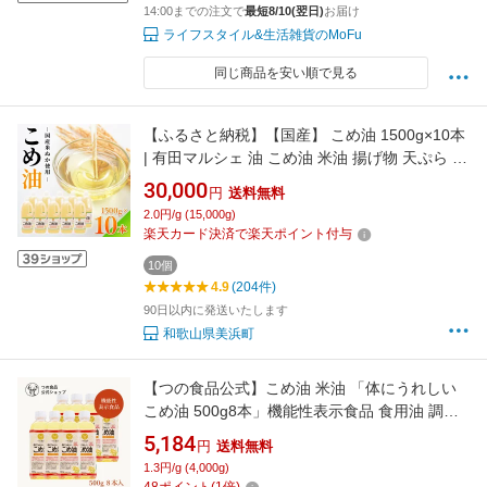
14:00までの注文で
最短8/10(翌日)
お届け
ライフスタイル&生活雑貨のMoFu
同じ商品を安い順で見る
【ふるさと納税】【国産】 こめ油 1500g×10本
| 有田マルシェ 油 こめ油 米油 揚げ物 天ぷら オ
イル 米 コメ油 築野食品 お米 こめ こめあぶら
30,000
円
送料無料
1500g 炒め物 揚げ物 ギフト 贈答 贈答用 お中
2.0円/g (15,000g)
元※着日指定不可
楽天カード決済で楽天ポイント付与
10個
4.9
(204件)
90日以内に発送いたします
和歌山県美浜町
【つの食品公式】こめ油 米油 「体にうれしい
こめ油 500g8本」機能性表示食品 食用油 調味
料 オリザノール ビタミンE 健康管理 築野食品
5,184
円
送料無料
工業 TSUNO
1.3円/g (4,000g)