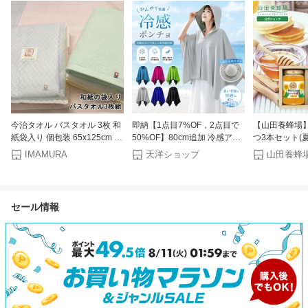
今治タオル バスタオル 3枚 和
即納【1点目7%OF，2点目で
【山田養蜂場
紙袋入り 個包装 65x125cm 日
50%OF】80cm追加 冷感アイ
つ3本セット(
本製 ギフト プレゼント 包装
テム 冷感ポンチョ 冷却ポンチ
200g・ヒマワ
IMAMURA
天洋ショップ
贈答用
ョ 冷感クールポンチョ クー
ダイジュ蜂蜜2
ルパーカー 冷感タオル 冷却
ラベル グリホ
100% 冷感繊維使用 冷房対策
ちみつ お取り
クールケープ 熱中症対策 吸水
ゃれ ラッピン
セール情報
速乾 UV対策 運動会 スポーツ
ード 熨斗 のし
観戦 ジョギング 海 連続使用
内祝い 手土産
紫外線遮断