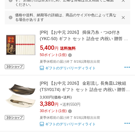
す。 お届け日は目安のため、正確な情報は注文画面でご確認
ください。
価格や送料、納期等の詳細は、商品のサイズや色によって異な
る場合があります
[PR]
【お中元 2026】 揖保乃糸・つゆ付き
(YKC-50) ギフト セット 詰合せ 内祝い 贈答 お
返し プレゼント 贈り物 お歳暮 お中元
5,400
円
送料無料
50
ポイント
(
1
倍)
夏季休暇前の届け終了 8/19以降順次出荷
ギフトのデリバリーディライト
[PR]
【お中元 2026】 金彩流し 長角皿L2枚組
(TSY0174) ギフト セット 詰合せ 内祝い 贈答
お返し プレゼント 贈り物 お歳暮 お中元
3,930円(価格+送料)
3,380
円
+送料550円
30
ポイント
(
1
倍)
夏季休暇前の届け終了 8/19以降順次出荷
ギフトのデリバリーディライト