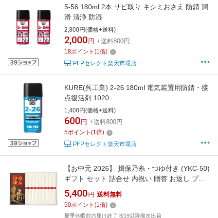
5-56 180ml 2本 サビ取り キシミおさえ 防錆 潤
滑 清浄 防湿
2,800円(価格+送料)
2,000
円
+送料800円
18
ポイント
(
1
倍)
PFPセレクト楽天市場店
KURE(呉工業) 2-26 180ml 電気装置用防錆・接
点復活剤 1020
1,400円(価格+送料)
600
円
+送料800円
5
ポイント
(
1
倍)
PFPセレクト楽天市場店
【お中元 2026】 揖保乃糸・つゆ付き (YKC-50)
ギフト セット 詰合せ 内祝い 贈答 お返し プレ
ゼント 贈り物 お歳暮 お中元
5,400
円
送料無料
50
ポイント
(
1
倍)
夏季休暇前の届け終了 8/19以降順次出荷