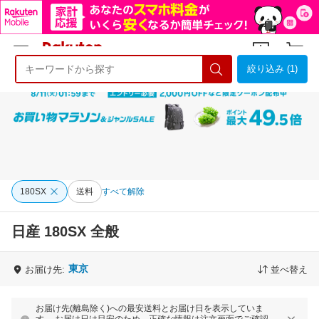
絞り込み (1)
ようこそ 楽天市場へ
ログイン
会員登録
180SX
送料
すべて解除
日産 180SX 全般
東京
お届け先:
並べ替え
お届け先(離島除く)への最安送料とお届け日を表示していま