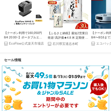
【クーポン利用で160,050円
【クーポン利用で
【ふるさと納税】最短2営業日
8/4 20:00~】ポータブルエア
8/4〜8/16
発送! 高評価★4.8 米 定期便 能
コン WAVE 3+専用バッテリー
機 DEEBOT N
登米 石川米 こしひかり 白米
EcoFlow公式楽天市場店
石川県宝達志水町
パック セット ポータブルクー
エコバックス E
無洗米 300g〜30kg 1回 3回 6
ラー スポットクーラー スポッ
水拭き メーカ
回 12回 [中橋商事 石川県 宝達
トエアコン 冷風機 エアコン
月 ecovacs
志水町 38601351] コシヒカリ
セール情報
車中泊 キャンプ 暑さ対策 熱
掃除ロボット 
お米 精米 令和7年産 令和8年
中症 除湿 梅雨 湿気対策 停電
ボット掃除機 2
産 新米 ふるさと納税 5kg
夏&冬両用 エコフロー
掃除ロボット 
10kg 5キロ 令和8年 先行受付
の日
◎