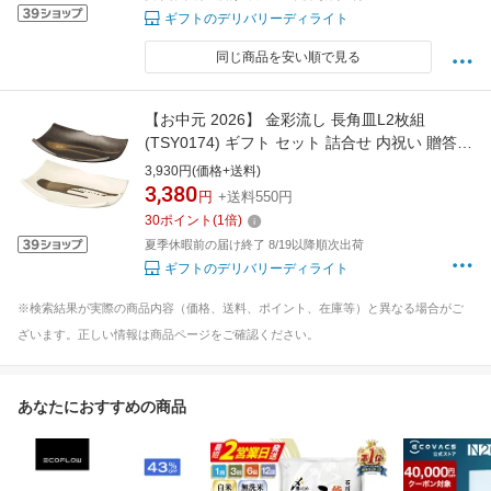
ギフトのデリバリーディライト
同じ商品を安い順で見る
【お中元 2026】 金彩流し 長角皿L2枚組
(TSY0174) ギフト セット 詰合せ 内祝い 贈答
お返し プレゼント 贈り物 お歳暮 お中元
3,930円(価格+送料)
3,380
円
+送料550円
30
ポイント
(
1
倍)
夏季休暇前の届け終了 8/19以降順次出荷
ギフトのデリバリーディライト
※検索結果が実際の商品内容（価格、送料、ポイント、在庫等）と異なる場合がご
ざいます。正しい情報は商品ページをご確認ください。
あなたにおすすめの商品