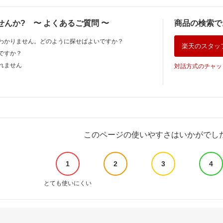
箱 選択可
ファスナー ベルクロ
ント 700g 詰替え用
シャンプー サロン
バックストラップ 厚
サロン専売品
リートメント カラ
せんか?
〜
よくあるご質問
〜
商品の検索で
底サンダル 最強配送
SUNCALL ヘアケア
ケア ダメージケア
ssa
保湿 リフィル エイ
500ml 詰め替え
わかりません。どのように探せばよいですか？
ジングケア ダメージ
美容室 専売品 硬い
楽天のスタッ
ケア 残留アルカリ
髪 太い髪
ですか？
頭皮 補修 ハリ コシ
れません
対話方式のチャッ
ヘマチン
このページの使いやすさはいかがでし
1
2
3
4
とても使いにくい