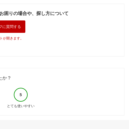
肌 リンス不要 ダメ
マチン r-21 R21 ア
楽 履きやすい アウ
ト
ージ補修 ヘアケア
ールニジュウイチ 21
トドア 海 水遊び 夏
ー
お困りの場合や、探し方について
ボリューム オールイ
種類の植物美容エキ
小さいサイズ 大きい
ンワン
ス 3種類の発酵成分
サイズ ブラック 黒
品
発酵熟成プラセンタ
ssa
フに質問する
エキス 発酵オリーブ
トが開きます。
たか？
5
とても使いやすい