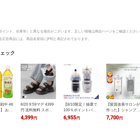
ポイント、在庫等）と異なる場合がございます。正しい情報は商品ページをご確認ください
広告商品には、商品名冒頭に[PR]と表記されております。
ェック
戦中 48
8/20 9:59マデ 4399
【8/10限定！抽選で
【髪質改善サロンが
】 お茶
円 送料無料 スポー
100％ポイントバッ
作った】シャンプー
ボトル
ツサンダル 痛くない
ク】◎〈60〉【送料
トリートメント セ
4,399
6,955
7,700
円
円
円
/48本 ラ
歩きやすい レディー
無料】【1＆1セッ
ット 髪質改善シャ
ツウロコ
ス 厚底 ミドルヒー
ト】サンコール R-
プー うねりケア 長
茶葉 日
ル ハンズフリー 手
21 EX シャンプー
持ち 色持ち サロン
 まとめ
を使わずに履ける 面
700ml ＆ トリートメ
シャンプー アミノ