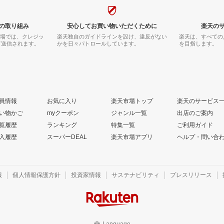
の取り組み
安心してお買い物いただくために
楽天の
市場では、クレジッ
楽天独自のガイドラインを設け、違反がない
楽天は、すべての
て送信されます。
かを日々パトロールしています。
を目指します。
員情報
お気に入り
楽天市場トップ
楽天のサービス
い物かご
myクーポン
ジャンル一覧
出店のご案内
覧履歴
ランキング
特集一覧
ご利用ガイド
入履歴
スーパーDEAL
楽天市場アプリ
ヘルプ・問い合
報
個人情報保護方針
投資家情報
サステナビリティ
プレスリリース