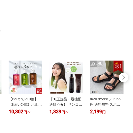
。
【8/9までP10倍】
【★正規品・最強配
8/20 9:59マデ 2199
8
【haru 公式】ハル｜
送対応★】 サンコー
円 送料無料 スポー
haru ハル シャンプ
ル R-21 シャンプー
ツサンダル レディー
10,302
1,839
2,199
2
円
〜
円
〜
円
ー 選べる 3本セット
270ml / トリートメ
ス メンズ キッズ フ
ン
100% 天然由来 ノン
ント250g 選べる種
ラットサンダル 面フ
シリコン kurokamiス
類 単品 本体 お得な
ァスナー ぺたんこ
カルプ アミノ酸 地
セット SUNCALL ヘ
3E 歩きやすい 軽量
酸