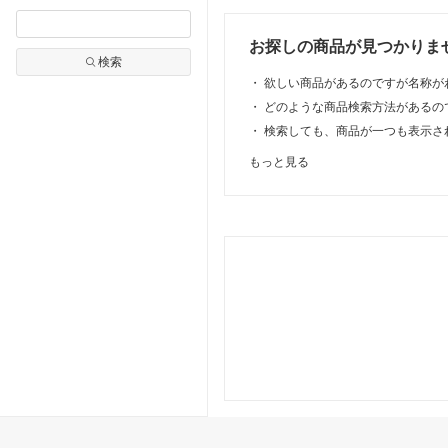
ンダル スニー
ツサンダル スポサン
買い 1箱 2
ンダル 靴下合
面ファスナー ベルク
お探しの商品が見つかりま
普段使い おし
ロ 厚底サンダル ホ
検索
ホワイト ブラ
ワイトソール 靴下合
・
欲しい商品があるのですが名称が
靴 最強配送 ssa
わせ おしゃれ 最強
配送 ssa
・
どのような商品検索方法があるの
・
検索しても、商品が一つも表示さ
もっと見る