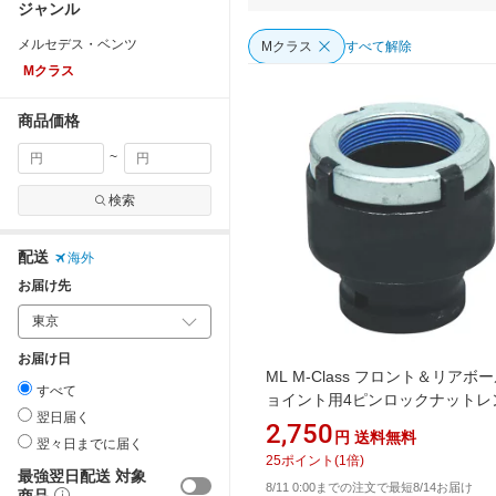
ジャンル
メルセデス・ベンツ
Mクラス
すべて解除
Mクラス
商品価格
~
検索
配送
海外
お届け先
お届け日
ML M-Class フロント＆リアボ
すべて
ョイント用4ピンロックナットレ
翌日届く
B095
2,750
円
送料無料
翌々日までに届く
25
ポイント
(
1
倍)
最強翌日配送 対象
8/11 0:00までの注文で最短8/14お届け