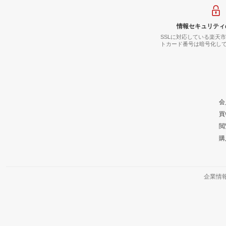
情報セキュリティ
SSLに対応している楽天
トカード番号は暗号化し
会
買
閲
購
企業情