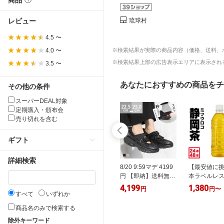
商品
レビュー
琉球村
4.5 〜
4.0 〜
※検索結果が実際の商品内容（価格、送料、
※検索結果上部の広告表示エリアに表示される
3.5 〜
あなたにおすすめの商品をチ
その他の条件
スーパーDEAL対象
定期購入・頒布会
売り切れを含む
ギフト
詳細検索
9:59マデ 2999
パナソニック N-W2
8/20 9:59マデ 4199
【最安値に挑
料無料 スポー
ドラム式洗濯機用 洗
円 【即納】送料無料
本ラベルレス
ダル レディー
濯槽クリーナー
サンダル レディース
緑茶 ペット
9
1,331
4,199
1,380
円
円
円
円
〜
げない 6センチ
すべて
いずれか
スニーカーサンダル
500ml 24本 
 ホワイトソー
痛くない 歩きやすい
ベルレス ミ
商品名のみで検索する
底 痛くない 歩
ハンズフリー 手を使
静岡茶 国産 
除外キーワード
い スポサン
わずに履ける スポー
本茶 箱買い