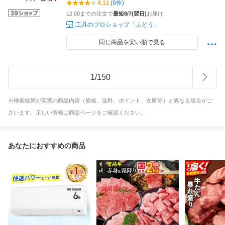
4.11
(9件)
12:00までの注文で
最短8/7(翌日)
お届け
工具のプロショップ「ふどう」
同じ商品を安い順で見る
1
/
150
※検索結果が実際の商品内容（価格、送料、ポイント、在庫等）と異なる場合がご
ざいます。正しい情報は商品ページをご確認ください。
あなたにおすすめの商品