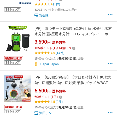
4
(1件)
8:00までの注文で最短8/10お届け
買援隊
[PR]
【8つモ一ド&精度:±2.0%】薪 水分計 木材
水分計 薪/壁用水分計 LCDディスプレイー ホー
ルド機能 含水率計 操作簡単 大画面液晶 精度
3,690
円
送料無料
±2% 2 モード 6 校正スケール 携帯型デジタル
165
ポイント
(
1
倍+
4
倍UP)
水分計 木材/建材の水分を測定 M01
4.5
(14件)
15:00までの注文で
最短8/7(翌日)
お届け
Huepar Japan
[PR]
【8/5限定P5倍】【大口見積対応】黒球式
熱中症指数計 熱中症対策 予防 グッズ WBGT 暑
さ指数 JIS準拠 熱中症計 義務化 アラーム コン
6,600
円
送料無料
パクト 温湿度計 現場作業 建設業 農作業 高齢者
60
ポイント
(
1
倍)
法人 屋内 屋外 警告アラーム 大画面 卓上 持ち
4.5
(2件)
運び マグネット カラビナ トモナリ
15:00までの注文で
最短8/7(翌日)
お届け
沢田テント