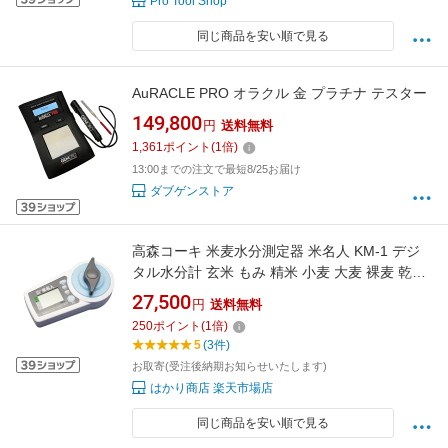
Pro Tool Shop
同じ商品を安い順で見る
AuRACLE PRO オラクル 金 プラチナ テスター
149,800
円
送料無料
1,361
ポイント
(
1
倍)
13:00までの注文で最短8/25お届け
ダブゲンストア
高森コーキ 米麦水分測定器 米名人 KM-1 デジ
タル水分計 玄米 もみ 精米 小麦 大麦 裸麦 乾燥
もみ対応 農業用 水分計 ケース付
27,500
円
送料無料
250
ポイント
(
1
倍)
5
(3件)
お取寄(受注後納期お知らせいたします)
はかり商店 楽天市場店
同じ商品を安い順で見る