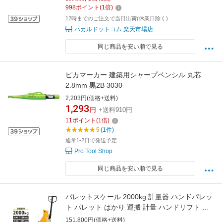
998
ポイント
(
1
倍)
12時までのご注文で当日出荷(休業日除く)
ハカルドットコム 楽天市場店
同じ商品を安い順で見る
ピカマーカー 建築用シャープペンシル 丸芯
2.8mm 黒2B 3030
2,203円(価格+送料)
1,293
円
+送料910円
11
ポイント
(
1
倍)
5
(1件)
通常1-2日で発送予定
Pro Tool Shop
同じ商品を安い順で見る
パレットスケール 2000kg 計量器 ハンドパレッ
ト パレット はかり 運搬 計量 ハンドリフト 秤
物流保管用品リフター 充電式スケール デジパ
151,800円(価格+送料)