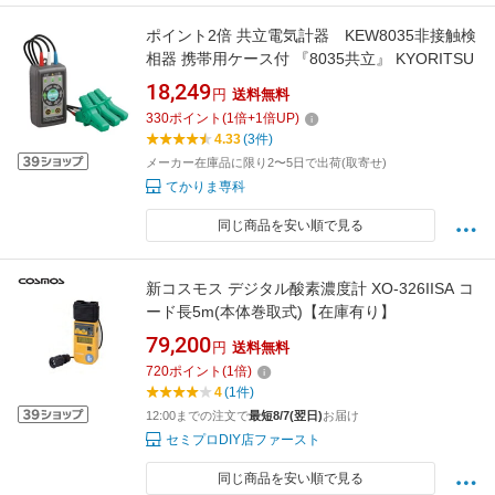
ポイント2倍 共立電気計器 KEW8035非接触検
相器 携帯用ケース付 『8035共立』 KYORITSU
18,249
円
送料無料
330
ポイント
(
1
倍+
1
倍UP)
4.33
(3件)
メーカー在庫品に限り2〜5日で出荷(取寄せ)
てかりま専科
同じ商品を安い順で見る
新コスモス デジタル酸素濃度計 XO-326IISA コ
ード長5m(本体巻取式)【在庫有り】
79,200
円
送料無料
720
ポイント
(
1
倍)
4
(1件)
12:00までの注文で
最短8/7(翌日)
お届け
セミプロDIY店ファースト
同じ商品を安い順で見る