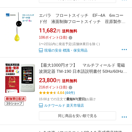
エバラ フロートスイッチ EF−4A 6mコー
ド付 液面制御フロートスイッチ 荏原製作所
製水中ポンプ レベルスイッチ
11,682
円
送料無料
106
ポイント
(
1
倍)
1〜2日以内に発送予定(店舗休業日を除く)
現場の安全 標識・保安用品
【最大1000円オフ】 マルチフィールド 電磁
波測定器 TM-190 日本語説明書付 50Hz/60Hz共
用 磁場 電界 電磁波 電磁場 ガウス 測定 計測 高
23,800
円
送料無料
周波 低周波 メーター 日本正規代理店品
216
ポイント
(
1
倍)
TENMARS テンマース
4.64
(44件)
15:00までの注文で
最短8/7(翌日)
お届け
ルナワールド 楽天市場店
同じ商品を安い順で見る