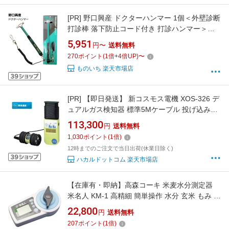
[PR]
野口興産 ドクターハンマー 1個＜外壁診断
打診棒 落下防止コード付き 打診ハンマー＞
【送料無料】◯
5,951
円〜
送料無料
270
ポイント
(
1
倍+
4
倍UP)
〜
ものいち 楽天市場店
[PR]
【即日発送】 新コスモス電機 XOS-326 デ
ュアルガス検知器 標準5Mケーブル 投げ込み式
酸素＆硫化水素 測定器
113,300
円
送料無料
1,030
ポイント
(
1
倍)
12時までのご注文で当日出荷(休業日除く)
ハカルドットコム 楽天市場店
【在庫有・即納】高森コーキ 米麦水分測定器
米名人 KM-1 高精細 簡単操作 水分 玄米 もみ 精
米 大麦 小麦 裸麦 乾燥もみ 測定
22,800
円
送料無料
207
ポイント
(
1
倍)