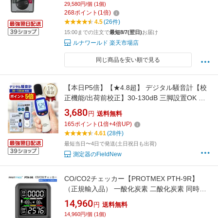
29,580円/個 (1個)
示 ピーク保持機能 簡易型測定器 3軸センサー
268
ポイント
(
1
倍)
日本語説明書付属
4.5
(26件)
15:00までの注文で
最短8/7(翌日)
お届け
ルナワールド 楽天市場店
同じ商品を安い順で見る
【本日P5倍】【★4.8超】 デジタル騒音計【校
正機能/出荷前校正】30-130dB 三脚設置OK 最
大/最小 自動OFF解除 デシベル計測器 騒音計測
3,680
円
送料無料
器 音量測定器 FieldNew【メール便5cm】
165
ポイント
(
1
倍+
4
倍UP)
4.61
(28件)
最短当日〜4日で発送(土日祝日も出荷)
測定器のFieldNew
CO/CO2チェッカー【PROTMEX PTH-9R】
（正規輸入品） 一酸化炭素 二酸化炭素 同時測
定 二酸化炭素チェッカー 一酸化炭素チェッカ
14,960
円
送料無料
ー 二酸化炭素濃度計測器 濃度計 温度 湿度 家庭
14,960円/個 (1個)