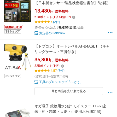
【日本製センサー/製品検査報告書付】防爆防塵
防水 3重警報 日本語説明書 動画解説 保証書付
13,480
円
送料無料
一酸化炭素 硫化水素 可燃性ガス 酸素 ガス漏れ
610
ポイント
(
1
倍+
4
倍UP)
警報器 検知器 キャンプ 車中泊 温泉 FieldNew
5
(2件)
15:00までの注文で
最短8/7(翌日)
お届け
測定器のFieldNew
【トプコン】オートレベルAT-B4ASET （キャ
リングケース・三脚付き）
35,800
円
送料無料
325
ポイント
(
1
倍)
4.57
(7件)
(通常)当日〜翌営業日出荷
工具のプロショップ「ふどう」
同じ商品を安い順で見る
オガ電子 穀物用水分計 モイスター TD-6 [玄
米・籾・精米・大麦・小麦用水分測定器]