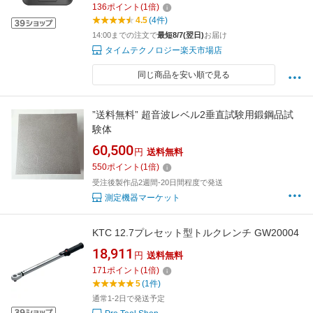
オフィス 店舗 家庭 車内 テント キャンプ キャ
136
ポイント
(
1
倍)
ンプ用 車中泊 据え置き 壁掛け 軽量 測定 警報
4.5
(4件)
機
14:00までの注文で
最短8/7(翌日)
お届け
タイムテクノロジー楽天市場店
同じ商品を安い順で見る
”送料無料” 超音波レベル2垂直試験用鍛鋼品試
験体
60,500
円
送料無料
550
ポイント
(
1
倍)
受注後製作品2週間-20日間程度で発送
測定機器マーケット
KTC 12.7プレセット型トルクレンチ GW20004
18,911
円
送料無料
171
ポイント
(
1
倍)
5
(1件)
通常1-2日で発送予定