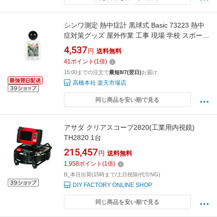
シンワ測定 熱中症計 黒球式 Basic 73223 熱中
症対策グッズ 屋外作業 工事 現場 学校 スポーツ
イベント WBGT値 搭載 熱中症警戒
4,537
円
送料無料
41
ポイント
(
1
倍)
15:00までの注文で
最短8/7(翌日)
お届け
高橋本社 楽天市場店
同じ商品を安い順で見る
アサダ クリアスコープ2820(工業用内視鏡)
TH2820 1台
215,457
円
送料無料
1,958
ポイント
(
1
倍)
B_本日出荷(15時まで/土日祝除/代引NG)
DIY FACTORY ONLINE SHOP
同じ商品を安い順で見る