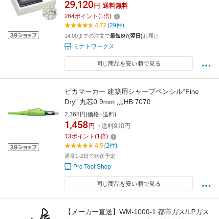
29,120
円
送料無料
264
ポイント
(
1
倍)
4.72
(29件)
14:00までの注文で
最短8/7(翌日)
お届け
ミナトワークス
同じ商品を安い順で見る
ピカマーカー 建築用シャープペンシル“Fine
Dry" 丸芯0.9mm 黒HB 7070
2,368円(価格+送料)
1,458
円
+送料910円
13
ポイント
(
1
倍)
4.5
(2件)
通常1-2日で発送予定
Pro Tool Shop
同じ商品を安い順で見る
【メーカー直送】WM-1000-1 都市ガス/LPガス