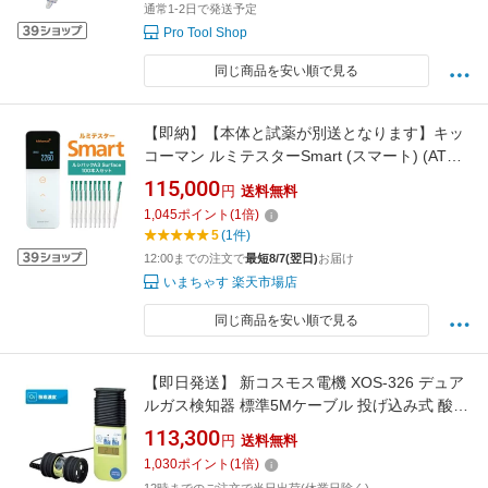
通常1-2日で発送予定
Pro Tool Shop
同じ商品を安い順で見る
【即納】【本体と試薬が別送となります】キッ
コーマン ルミテスターSmart (スマート) (ATP
ふき取り検査システム) ルシパック Surface
115,000
円
送料無料
100本入り セット 2-8524-21 60361 2-8524-
1,045
ポイント
(
1
倍)
12
5
(1件)
12:00までの注文で
最短8/7(翌日)
お届け
いまちゃす 楽天市場店
同じ商品を安い順で見る
【即日発送】 新コスモス電機 XOS-326 デュア
ルガス検知器 標準5Mケーブル 投げ込み式 酸素
＆硫化水素 測定器
113,300
円
送料無料
1,030
ポイント
(
1
倍)