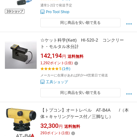
通常1-2日で発送予定
Pro Tool Shop
同じ商品を安い順で見る
☆ケット科学(Kett) HI-520-2 コンクリー
ト・モルタル水分計
142,194
円
送料無料
1,292
ポイント
(
1
倍)
5
(1件)
メーカーに在庫があれば約3〜4営業日で発送
工具ショップ
同じ商品を安い順で見る
【トプコン】オートレベル AT-B4A /（本
体＋キャリングケース付／三脚なし）
32,300
円
送料無料
293
ポイント
(
1
倍)