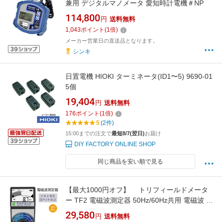
兼用 デジタルマノメータ 愛知時計電機＃NP
114,800
円
送料無料
1,043
ポイント
(
1
倍)
メーカー営業日の直送品となります。
シンキ
日置電機 HIOKI ターミネータ(ID1〜5) 9690-01
5個
19,404
円
送料無料
176
ポイント
(
1
倍)
5
(2件)
15:00までの注文で
最短8/7(翌日)
お届け
DIY FACTORY ONLINE SHOP
同じ商品を安い順で見る
【最大1000円オフ】 トリフィールドメータ
ー TF2 電磁波測定器 50Hz/60Hz共用 電磁波 電
磁場 ガウス 測定 計測 世界No.1ガウスメーター
29,580
円
送料無料
国内正規品 1年保証 2018最新機種 デジタル表