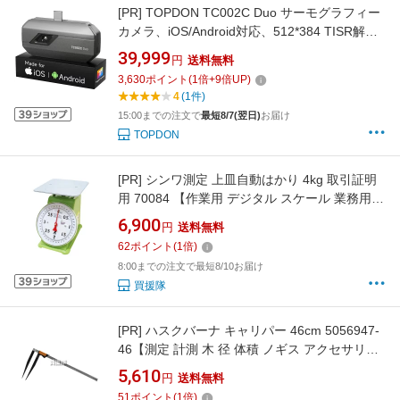
[PR]
TOPDON TC002C Duo サーモグラフィー
カメラ、iOS/Android対応、512*384 TISR解像
度、ビデオ録画対応、25Hzフレームレート、ス
39,999
円
送料無料
マホ/タブレット/PC用、USB-C/Lightningポート
3,630
ポイント
(
1
倍+
9
倍UP)
両方対応できるオールインワン赤外線サーモグ
4
(1件)
ラフィーカメラ
15:00までの注文で
最短8/7(翌日)
お届け
TOPDON
[PR]
シンワ測定 上皿自動はかり 4kg 取引証明
用 70084 【作業用 デジタル スケール 業務用
計量 はかり キッチンスケール】【おしゃれ お
6,900
円
送料無料
すすめ】[CB99]
62
ポイント
(
1
倍)
8:00までの注文で最短8/10お届け
買援隊
[PR]
ハスクバーナ キャリパー 46cm 5056947-
46【測定 計測 木 径 体積 ノギス アクセサリー
オプション品 林業 産業 農業 作業用 Husqvarna
5,610
円
送料無料
ハスクバーナ】【おしゃれ おすすめ】 [CB99]
51
ポイント
(
1
倍)