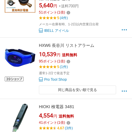
5,640
円
+送料700円
51
ポイント
(
1
倍)
5
(4件)
メーカー在庫有時、1-2日以内営業日出荷
IBELL アイベル
HXW6 長谷川 リストアラーム
10,539
円
送料無料
95
ポイント
(
1
倍)
5
(1件)
通常1-2日で発送予定
Pro Tool Shop
同じ商品を安い順で見る
HIOKI 検電器 3481
4,554
円
送料無料
41
ポイント
(
1
倍)
4.67
(3件)