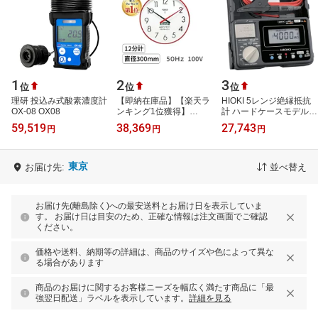
1
2
3
位
位
位
理研 投込み式酸素濃度計
【即納在庫品】【楽天ラ
HIOKI 5レンジ絶縁抵抗
OX-08 OX08
ンキング1位獲得】
計 ハードケースモデル
SAUNA12m-l-50Hz-
IR405110
59,519
38,369
27,743
円
円
円
100V サウナタイマー 12
分計 大型 直径300mm
5…
東京
お届け先:
並べ替え
お届け先(離島除く)への最安送料とお届け日を表示していま
す。 お届け日は目安のため、正確な情報は注文画面でご確認
ください。
価格や送料、納期等の詳細は、商品のサイズや色によって異な
る場合があります
商品のお届けに関するお客様ニーズを幅広く満たす商品に「最
強翌日配送」ラベルを表示しています。
詳細を見る