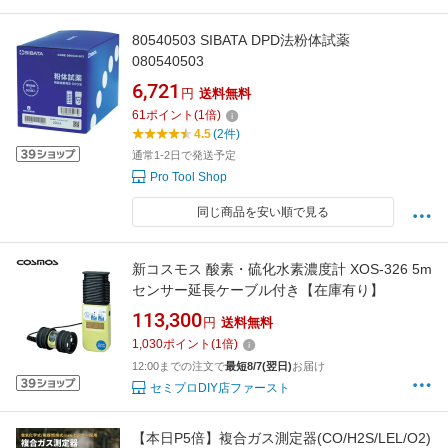
80540503 SIBATA DPD法粉体試薬
080540503
6,721
円
送料無料
61
ポイント
(
1
倍)
4.5
(2件)
通常1-2日で発送予定
Pro Tool Shop
同じ商品を安い順で見る
新コスモス 酸素・硫化水素濃度計 XOS-326 5m
センサー延長ケーブル付き【在庫有り】
113,300
円
送料無料
1,030
ポイント
(
1
倍)
12:00までの注文で
最短8/7(翌日)
お届け
セミプロDIY店ファースト
【本日P5倍】複合ガス測定器(CO/H2S/LEL/O2)