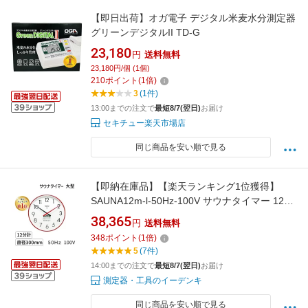
【即日出荷】オガ電子 デジタル米麦水分測定器
グリーンデジタルII TD-G
23,180
円
送料無料
23,180円/個 (1個)
210
ポイント
(
1
倍)
3
(1件)
13:00までの注文で
最短8/7(翌日)
お届け
セキチュー楽天市場店
同じ商品を安い順で見る
【即納在庫品】【楽天ランキング1位獲得】
SAUNA12m-l-50Hz-100V サウナタイマー 12分
計 大型 直径300mm 50Hz 100V 高温用タイマ
38,365
円
送料無料
ー 耐熱サウナ時計
348
ポイント
(
1
倍)
5
(7件)
14:00までの注文で
最短8/7(翌日)
お届け
測定器・工具のイーデンキ
同じ商品を安い順で見る