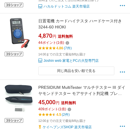
12時までのご注文で当日出荷(休業日除く)
ハカルドットコム 楽天市場店
日置電機 カードハイテスタ ハードケース付き
3244-60 HIOKI
4,870
円
送料無料
44
ポイント
(
1
倍)
4.86
(7件)
14:00までの注文で最短8/8お届け
Joshin web 家電とPCの大型専門店
同じ商品を安い順で見る
PRESIDIUM MultiTester マルチテスター III ダイ
ヤモンドテスター モアサナイト判定機 プレシ
ディウム
45,000
円
送料無料
409
ポイント
(
1
倍)
4.5
(2件)
12:00までの注文で最短8/8お届け
ケイヘブンズSHOP 楽天市場店