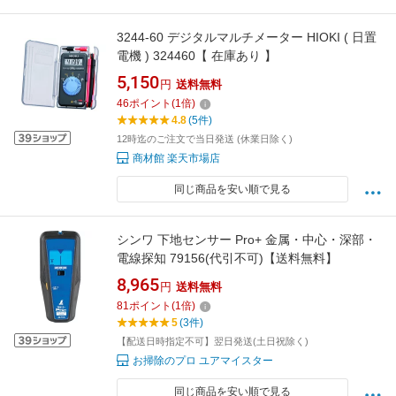
3244-60 デジタルマルチメーター HIOKI ( 日置
電機 ) 324460【 在庫あり 】
5,150
円
送料無料
46
ポイント
(
1
倍)
4.8
(5件)
12時迄のご注文で当日発送 (休業日除く)
商材館 楽天市場店
同じ商品を安い順で見る
シンワ 下地センサー Pro+ 金属・中心・深部・
電線探知 79156(代引不可)【送料無料】
8,965
円
送料無料
81
ポイント
(
1
倍)
5
(3件)
【配送日時指定不可】翌日発送(土日祝除く)
お掃除のプロ ユアマイスター
同じ商品を安い順で見る