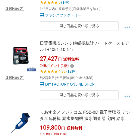
5
(1件)
1~2日以内に発送予定(店舗休業日を除く)
ファンズファクトリー
同じ商品を安い順で見る
日置電機 5レンジ絶縁抵抗計 ハードケースモデ
ル IR4051-10 1台
27,427
円
送料無料
249
ポイント
(
1
倍)
4.83
(12件)
約2営業日(土日祝除||8/10~8/16休業)
DIY FACTORY ONLINE SHOP
同じ商品を安い順で見る
＼あす楽／フジテコム FSB-8D 電子音聴器 デジ
タル音聴棒 漏水探知機 漏水調査器 宅内 給水装
置 漏水発見 漏水経路 選別 漏水箇所 確認調査
109,800
円
送料無料
109,800円/個 (1個)