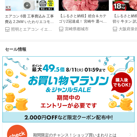
【ふるさと納税】総合＆カテ
【ふるさと納税
エアコン 6畳 工事費込み 工事
ゴリ2冠達成！ 宮崎牛 選べる
切り 牛タン 
費込 2.2kW いたわりエコモー
部位＆カット (赤身＆霜降
牛たん うなぎ
ド プラス 快速パワー機能 時
宮崎県都城市
大阪府泉
照明とエアコン イエプロ
り)or(赤身のみ) 500g 1kg
べ セット プ
短 時短で冷暖房 電気代 削減
2kg【発送時期が選べる】 牛
薄切り 定期便
タイマー 入切 寝室 子供部屋 6
肉 焼肉 すき焼き しゃぶしゃ
小分け パック
畳用 Sシリーズ IPF-2202S-W
セール情報
ぶ ステーキ ギフト お中元 夏
焼肉 BBQ 最
アイリスオーヤマ * クーラー
ギフト 送料無料 SKU-N203
連続1位獲得 
【楽天リフォーム認定商品】
【宮崎県都城市】
送料無料
期間限定のチャンス！ショップ買いまわりとは