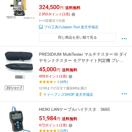
324,500
円
送料無料
2,950
ポイント
(
1
倍)
1〜2営業日で出荷
プロ工具のJapan-Tool 楽天市場店
同じ商品を安い順で見る
PRESIDIUM MultiTester マルチテスター III ダイ
ヤモンドテスター モアサナイト判定機 プレシ
ディウム 日本語説明書付き 新型セット商品 正
45,000
円
送料無料
規品
409
ポイント
(
1
倍)
4
(4件)
12:00までの注文で最短8/8お届け
ケイヘブンズSHOP 楽天市場店
HIOKI LANケーブルハイテスタ 3665
51,984
円
送料無料
472
ポイント
(
1
倍)
5
(1件)