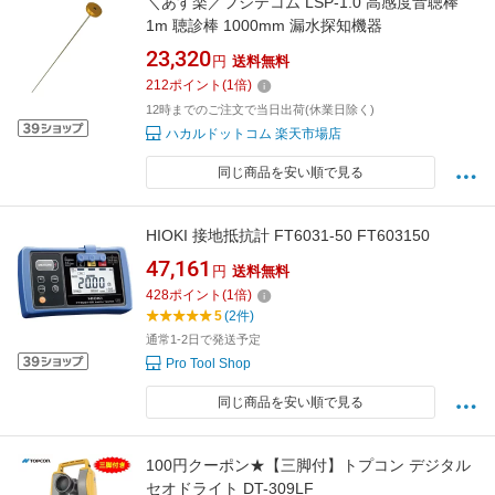
＼あす楽／フジテコム LSP-1.0 高感度音聴棒
1m 聴診棒 1000mm 漏水探知機器
23,320
円
送料無料
212
ポイント
(
1
倍)
12時までのご注文で当日出荷(休業日除く)
ハカルドットコム 楽天市場店
同じ商品を安い順で見る
HIOKI 接地抵抗計 FT6031-50 FT603150
47,161
円
送料無料
428
ポイント
(
1
倍)
5
(2件)
通常1-2日で発送予定
Pro Tool Shop
同じ商品を安い順で見る
100円クーポン★【三脚付】トプコン デジタル
セオドライト DT-309LF