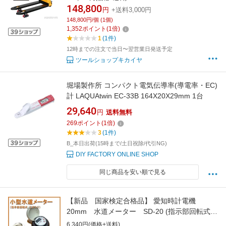
レ 6ヶ月保証 HPS-2 KIKAIYA
148,800
円
+送料3,000円
148,800円/個 (1個)
1,352
ポイント
(
1
倍)
1
(1件)
12時までの注文で当日〜翌営業日発送予定
ツールショップキカイヤ
堀場製作所 コンパクト電気伝導率(導電率・EC)
計 LAQUAtwin EC-33B 164X20X29mm 1台
29,640
円
送料無料
269
ポイント
(
1
倍)
3
(1件)
B_本日出荷(15時まで/土日祝除/代引NG)
DIY FACTORY ONLINE SHOP
同じ商品を安い順で見る
【新品 国家検定合格品】 愛知時計電機
20mm 水道メーター SD-20 (指示部回転式
パッキン2枚付 JIS適合品 上水ネジ）
6,340円(価格+送料)