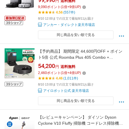
99,990
円
送料無料
ゴミ収集ステーション モップ自動洗浄・乾燥機
9,090
ポイント
(
1
倍+
9
倍UP)
能付き 毛絡み除去システム モップリフト 水拭
4.56
(557件)
き】
8/10 12:00までの注文で最短8/11お届け
アンカー・ダイレクト楽天市場店
同じ商品を安い順で見る
【予約商品】 期間限定 44,600円OFF + ポイン
ト5倍 公式 Roomba Plus 405 Combo +
AutoWash ルンバ オンライン限定 アイロボット
54,200
円
送料無料
ロボット掃除機 お掃除ロボット 水拭き 床拭き
2,460
ポイント
(
1
倍+
4
倍UP)
拭き掃除 自動ゴミ収集 高性能 日本 国内 正規品
4.46
(1,011件)
メーカー保証 延長保証 送料無料
8/10 13:00までの注文で最短8/21お届け
アイロボット公式 楽天市場店
同じ商品を安い順で見る
【レビューキャンペーン】 ダイソン Dyson
Cyclone V10 Fluffy 掃除機 コードレス掃除機