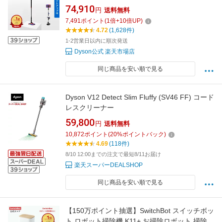
SV50FC ダイソン公式 新品 ダイソン掃除機 軽
74,910
円
送料無料
量 強力 吸引 コードレススリムクリーナー
7,491
ポイント
(
1
倍+
10
倍UP)
4.72
(1,628件)
1-2営業日以内に順次発送
Dyson公式 楽天市場店
同じ商品を安い順で見る
Dyson V12 Detect Slim Fluffy (SV46 FF) コード
レスクリーナー
59,800
円
送料無料
10,872
ポイント
(
20
%ポイントバック)
4.69
(118件)
8/10 12:00までの注文で最短8/11お届け
楽天スーパーDEALSHOP
同じ商品を安い順で見る
【150万ポイント抽選】SwitchBot スイッチボッ
ト ロボット掃除機 K11+ お掃除ロボット 掃除ロ