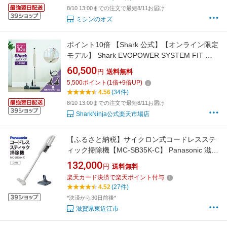
8/10 13:00までの注文で最短8/11お届け
ミシンのオズ
ポイント10倍 【Shark 公式】【オンライン限定
モデル】 Shark EVOPOWER SYSTEM FIT コ
ードレススティッククリーナー LC103J / 掃除
60,500
円
送料無料
機 コードレス コードレスクリーナー ハンディ
5,500
ポイント
(
1
倍+
9
倍UP)
ー スタンド付き 吸引力 強力 収納 軽量 車用 静
4.56
(34件)
音 ソファー 髪の毛 ペット
8/10 13:00までの注文で最短8/11お届け
SharkNinja公式楽天市場店
【ふるさと納税】サイクロン式コードレスステ
ィック掃除機【MC-SB35K-C】 Panasonic 滋賀
県 東近江市 AC-B05 掃除機 コードレス スティ
132,000
円
送料無料
ック パナソニック 軽量 1.1kg
楽天カード決済で楽天ポイント付与
4.52
(27件)
*決済から30日前後*
滋賀県東近江市