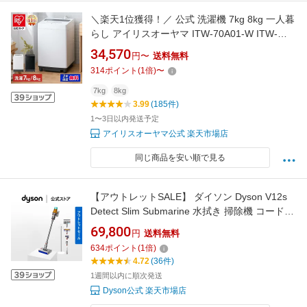
＼楽天1位獲得！／ 公式 洗濯機 7kg 8kg 一人暮
らし アイリスオーヤマ ITW-70A01-W ITW-
80B01-W/B 折り畳みできる蓋 上部を収納スペ
34,570
円〜
送料無料
ースに有効活用 送料無料 縦型 縦型 全自動 上開
314
ポイント
(
1
倍)
〜
き 部屋干しコース 予約タイマー チャイルドロ
ック 風乾燥 [安心延長保証対象]【HS】
7kg
8kg
3.99
(185件)
1〜3日以内発送予定
アイリスオーヤマ公式 楽天市場店
同じ商品を安い順で見る
【アウトレットSALE】 ダイソン Dyson V12s
Detect Slim Submarine 水拭き 掃除機 コードレ
ス掃除機 dyson SV46SU ダイソン公式 新品 ダ
69,800
円
送料無料
イソン掃除機 水拭き掃除機 スティック掃除機
634
ポイント
(
1
倍)
ハンディクリーナー 掃除機ダイソン
4.72
(36件)
1週間以内に順次発送
Dyson公式 楽天市場店