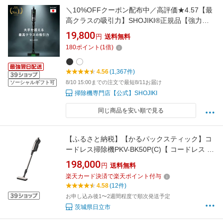
＼10%OFFクーポン配布中／高評価★4.57【最
高クラスの吸引力】SHOJIKI®正規品【強力吸
引x1.8kgの軽量性x自走式】 自立式 コンパクト
19,800
円
送料無料
収納 【急速充電2.5時間x着脱式】 コードレス
180
ポイント
(
1
倍)
掃除機 掃除機 軽量 【ダブルサイクロンx吸引持
続力99%】【返品可能】SH-J001
4.56
(1,367件)
8/10 15:00までの注文で最短8/11お届け
ソーシャルギフト可
掃除機専門店【公式】SHOJIKI
同じ商品を安い順で見る
【ふるさと納税】【かるパックスティック】コ
ードレス掃除機PKV-BK50P(C)【 コードレス 掃
除機 HITACHI 日立 家電 茨城県 日立市 】
198,000
円
送料無料
楽天カード決済で楽天ポイント付与
4.58
(12件)
お申し込み後1〜2週間程度で順次発送予定
茨城県日立市