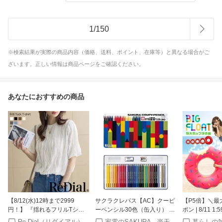
1
/
150
※検索結果が実際の商品内容（価格、送料、ポイント、在庫等）と異なる場合がご
ざいます。正しい情報は商品ページをご確認ください。
あなたにおすすめの商品
【8/12(水)12時まで2999
サクラクレパス【AC】クーピ
【P5倍】＼最大
円！】 『揺れるフリルTシャ
ーペンシル30色（缶入り） A-
ポン | 8/11 
ツ』 トップス レディース ブ
4901881182945★【FY30】
人 子供 うきわ
Re Dial（リダイアル）
家電のSAKURA 楽天市場店