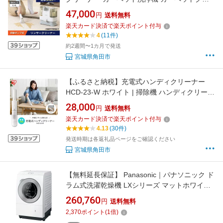
ーナー 車内掃除機 スポットクリーナー 水洗い
47,000
円
送料無料
クリーナー 静音 自動ポンプ式 アイリス アイリ
楽天カード決済で楽天ポイント付与
スオーヤマ ソファー 車 絨毯 カーペット シート
4
(11件)
クッション ラグ ペット 犬 猫 RNS-P10-W
約2週間〜1カ月で発送
宮城県角田市
【ふるさと納税】充電式ハンディクリーナー
HCD-23-W ホワイト | 掃除機 ハンディクリーナ
ー 小型 コードレス 車 強力 パワフル吸引 軽量
28,000
円
送料無料
スリム コンパクト 充電式 スタンド ハンディ ク
楽天カード決済で楽天ポイント付与
リーナー 車用掃除機 カークリーナー サイクロ
4.13
(30件)
ン式 アイリスオーヤマ
発送時期は各返礼品ページをご確認ください
宮城県角田市
【無料延長保証】 Panasonic｜パナソニック ド
ラム式洗濯乾燥機 LXシリーズ マットホワイト
NA-LX127ER-W [洗濯12.0kg /乾燥6.0kg /右開
260,760
円
送料無料
き /ヒートポンプ乾燥]
2,370
ポイント
(
1
倍)