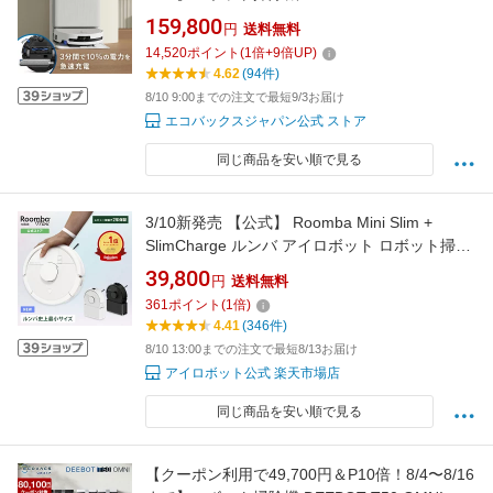
OMNI エコバックス 公式 ECOVACS お掃除ロ
159,800
円
送料無料
ボット 掃除機 自動掃除機 掃除ロボット 高性能
14,520
ポイント
(
1
倍+
9
倍UP)
マッピング機能 自動ゴミ収集 水拭き お掃除 メ
4.62
(94件)
ーカー保証最大24ヶ月
8/10 9:00までの注文で最短9/3お届け
エコバックスジャパン公式 ストア
同じ商品を安い順で見る
3/10新発売 【公式】 Roomba Mini Slim +
SlimCharge ルンバ アイロボット ロボット掃除
機 ルンバミニ お掃除ロボット 床拭き 拭き掃除
39,800
円
送料無料
マッピング 小型 薄型 irobot roomba 日本 国内
361
ポイント
(
1
倍)
正規品 メーカー保証 延長保証 送料無料
4.41
(346件)
8/10 13:00までの注文で最短8/13お届け
アイロボット公式 楽天市場店
同じ商品を安い順で見る
【クーポン利用で49,700円＆P10倍！8/4〜8/16