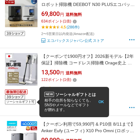
ロボット掃除機 DEEBOT N30 PLUSエコバック
ス 公式 ECOVACS お掃除ロボット 掃除機 自動
69,800
円
送料無料
掃除機 掃除ロボット 高性能 マッピング機能 自
634
ポイント
(
1
倍)
動ゴミ収集 水拭き お掃除 メーカー保証最大24
4.5
(286件)
ヶ月 2025
2〜5営業日以内発送(Amazon配送)
エコバックスジャパン公式 ストア
【クーポンで1900円オフ】2026新モデル【2年
保証】掃除機 コードレス掃除機 Orage史上 超
高性能 RR11 軽量 人気 1位 自立 自走式 スティ
13,500
円
送料無料
ック クリーナー サイクロン 強力吸引 充電式 掃
122
ポイント
(
1
倍)
除機 ジェネリック家電 布団クリーナー
ソーシャルギフトとは
NEW
4.51
(3,477件)
相手の住所を知らなくても、
OK
8/10 12:00までの注文で最短8/11お届け
ソーシャルギフト可
SNSやメールなどでギフト
ナノビッグ楽天市場店
が贈れます。
【クーポン利用で59,990円 & P10倍 8/11まで】
Anker Eufy (ユーフィ) X10 Pro Omni (ロボット
掃除機)【加圧式デュアル回転モップ搭載 自動