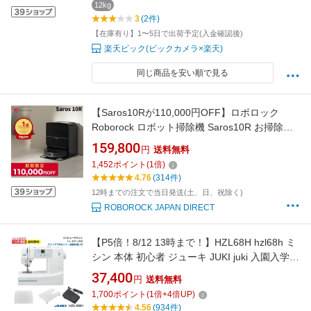
12kg
3
(2件)
【在庫有り】1〜5日で出荷予定(入金確認後)
楽天ビック(ビックカメラ×楽天)
同じ商品を安い順で見る
【Saros10Rが110,000円OFF】ロボロック
Roborock ロボット掃除機 Saros10R お掃除ロ
ボット 水拭き対応 強力吸引 ゴミ収集 静音設計
159,800
円
送料無料
時短掃除 ペット対応 自動充電 高性能 おすすめ
1,452
ポイント
(
1
倍)
モデル ロボットクリーナー
4.76
(314件)
12時までの注文で当日発送(土、日、祝除く)
ROBOROCK JAPAN DIRECT
【P5倍！8/12 13時まで！】HZL68H hzl68h ミ
シン 本体 初心者 ジューキ JUKI juki 入園入学
コンピュータミシン コンピューターミシン 軽
37,400
円
送料無料
量 コンパクト
1,700
ポイント
(
1
倍+
4
倍UP)
4.56
(934件)