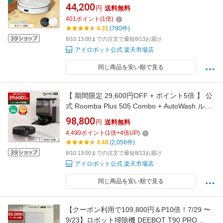
ト ロボット掃除機 お掃除ロボット 掃除ロボッ
44,200
円
送料無料
ト 水拭き 床拭き 拭き掃除 マッピング 自動 ゴ
401
ポイント
(
1
倍)
ミ圧縮機能付き iRobot roomba 日本 国内 正規
4.31
(780件)
品 メーカー保証 延長保証 送料無料
8/10 13:00までの注文で最短8/13お届け
アイロボット公式 楽天市場店
同じ商品を安い順で見る
【 期間限定 29,600円OFF + ポイント5倍 】 公
式 Roomba Plus 505 Combo + AutoWash ルン
バ アイロボット ロボット掃除機 お掃除ロボッ
98,800
円
送料無料
ト 水拭き 床拭き 拭き掃除 マッピング 高性能
4,490
ポイント
(
1
倍+
4
倍UP)
乾燥機能 iRobot roomba 日本 国内 正規品 メー
4.48
(2,056件)
カー保証 延長保証 送料無料
8/10 13:00までの注文で最短8/13お届け
アイロボット公式 楽天市場店
同じ商品を安い順で見る
【クーポン利用で109,800円＆P10倍！7/29 〜
9/23】ロボット掃除機 DEEBOT T90 PRO