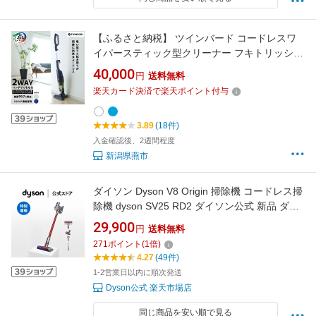
【ふるさと納税】 ツインバード コードレスワ
イパースティック型クリーナー フキトリッシュ
Free 選べるカラー【 プルシャンブルー(TC-
40,000
円
送料無料
5175BL) / セピアアイボリー(TC-5175VO) 家電
楽天カード決済で楽天ポイント付与
ハンディ 掃除機 充電 サイクロン 軽量
TWINBIRD 新潟県 燕市 燕三条 】
3.89
(18件)
入金確認後、2週間程度
新潟県燕市
ダイソン Dyson V8 Origin 掃除機 コードレス掃
除機 dyson SV25 RD2 ダイソン公式 新品 ダイ
ソン掃除機 スティック掃除機 ハンディクリー
29,900
円
送料無料
ナー ハンディ掃除機 コードレス サイクロン 軽
271
ポイント
(
1
倍)
量 強力 掃除機ダイソン
4.27
(49件)
1-2営業日以内に順次発送
Dyson公式 楽天市場店
同じ商品を安い順で見る