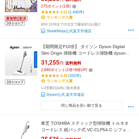
（ブラシ2種 ＋ プレシジョンダスター ） 公式
275
ポイント
(
1
倍)
オンラインストア限定 エヴォパワーシステムス
4.52
(1,440件)
タンダードプラス CS150JAE-SET3A /
ランキング入賞
8/10 13:00までの注文で最短8/11お届け
SharkNinja公式楽天市場店
【期間限定P10倍】 ダイソン Dyson Digital
Slim Origin 掃除機 コードレス掃除機 dyson
SV18FFOR2 ダイソン公式 新品 ダイソン掃除
31,255
円
送料無料
機 掃除機ダイソン スティック掃除機 コードレ
2,840
ポイント
(
1
倍+
9
倍UP)
スクリーナー ハンディ掃除機 軽量 フロアドッ
4.46
(332件)
ク無
ランキング入賞
1-2営業日以内に順次発送
Dyson公式 楽天市場店
同じ商品を安い順で見る
東芝 TOSHIBA スティック型掃除機 トルネオ
コードレス 紙パック式 VC-CLP54-C シフォン
ベージュ〈VCCLP54-C〉