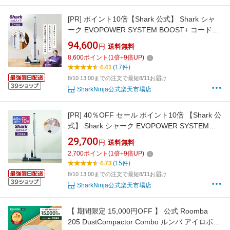
[PR]
ポイント10倍【Shark 公式】 Shark シャ
ーク EVOPOWER SYSTEM BOOST+ コードレ
ススティッククリーナー LC751J/ 掃除機 コー
94,600
円
送料無料
ドレスクリーナー ハンディ スタンド付き 自動
8,600
ポイント
(
1
倍+
9
倍UP)
収集 ゴミ 吸引力 強力吸引
4.41
(17件)
8/10 13:00までの注文で最短8/11お届け
SharkNinja公式楽天市場店
[PR]
40％OFF セール ポイント10倍 【Shark 公
式】 Shark シャーク EVOPOWER SYSTEM
FIT コードレススティッククリーナー LC100J /
29,700
円
送料無料
掃除機 コードレス コードレスクリーナー ハン
2,700
ポイント
(
1
倍+
9
倍UP)
ディー スタンド付き 吸引力 強力 収納 軽量 車
4.73
(15件)
用 静音 ソファー ヘッド 交換 髪の毛 ペット
8/10 13:00までの注文で最短8/11お届け
SharkNinja公式楽天市場店
【 期間限定 15,000円OFF 】 公式 Roomba
205 DustCompactor Combo ルンバ アイロボッ