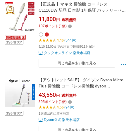
【正規品 】マキタ 掃除機 コードレス
CL116DW 新品 日本製 1年保証 バッテリーセッ
ト 掃除機 ハンディ マキタ 充電式クリーナー マ
11,800
円
送料無料
キタコードレスクリーナー コードレス掃除機マ
107
ポイント
(
1
倍)
キタ コードレス 車用掃除機 カークリーナー
cl116dwi あす楽
4.46
(544件)
8/10 12:00までの注文で最短8/11お届け
タックオンライン 楽天市場店
同じ商品を安い順で見る
【アウトレットSALE】 ダイソン Dyson Micro
Plus 掃除機 コードレス掃除機 dyson
SV33FFPL ダイソン公式 新品 ダイソン掃除機
43,550
円
送料無料
スティック掃除機 ハンディクリーナー ハンデ
395
ポイント
(
1
倍)
ィ掃除機 コードレス サイクロン 軽量 強力 掃除
4.56
(94件)
機ダイソン スタンド付 充電式
1週間以内に順次発送
Dyson公式 楽天市場店
同じ商品を安い順で見る