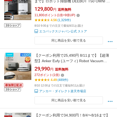
まで】ロボット掃除機 DEEBOT T50 OMNI エ
コバックス 公式 ECOVACS お掃除ロボット 掃
129,800
円
送料無料
除機 自動掃除機 掃除ロボット 高性能 マッピン
11,800
ポイント
(
1
倍+
9
倍UP)
グ機能 自動ゴミ収集 水拭き お掃除 メーカー保
4.56
(1,329件)
証最大24ヶ月 2025 エコバッグス 母の日 父の
8/10 9:00までの注文で最短8/21お届け
日
エコバックスジャパン公式 ストア
同じ商品を安い順で見る
【クーポン利用で25,490円 8/11まで】【超薄
型】Anker Eufy (ユーフィ) Robot Vacuum
Auto-Empty C10 (ロボット掃除機) 【自動ゴミ
29,990
円
送料無料
収集ステーション 伸縮サイドブラシ 毛絡み除
272
ポイント
(
1
倍)
去システム レーザーマッピング アプリ操作 落
4.49
(489件)
下防止 薄型 小型 時短家電 新生活 引越し】
8/10 12:00までの注文で最短8/11お届け
アンカー・ダイレクト楽天市場店
同じ商品を安い順で見る
【クーポン利用で34,900円！8/4〜8/16まで】