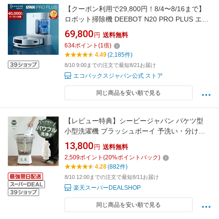
【クーポン利用で29,800円！8/4〜8/16まで】
ロボット掃除機 DEEBOT N20 PRO PLUS エコ
バックス ECOVACS 吸引 水拭き メーカー保証
69,800
円
送料無料
最大24ヶ月 ecovacs 掃除機 自動掃除機 掃除ロ
634
ポイント
(
1
倍)
ボット ディーボット ロボット掃除機 2025 高性
4.49
(2,185件)
能 お掃除ロボット エコバッグス 母の日
8/10 9:00までの注文で最短8/21お届け
エコバックスジャパン公式 ストア
同じ商品を安い順で見る
【レビュー特典】シービージャパン バケツ型
小型洗濯機 ブラッシュボーイ 予洗い・分け洗
い TOM-12 Pro クリアブラウン／クリアグレー
13,800
円
送料無料
電源コード約1mタイプ
2,509
ポイント
(
20
%ポイントバック)
4.28
(882件)
8/10 12:00までの注文で最短8/11お届け
楽天スーパーDEALSHOP
同じ商品を安い順で見る