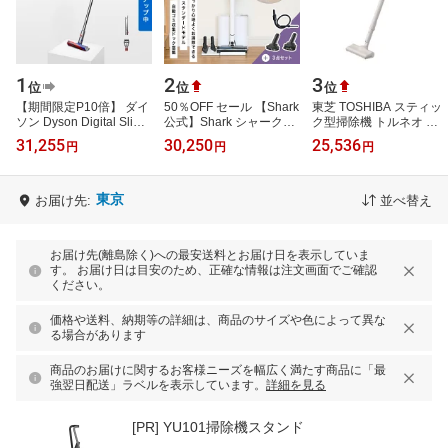
1
2
3
位
位
位
【期間限定P10倍】 ダイ
50％OFF セール 【Shark
東芝 TOSHIBA スティッ
ソン Dyson Digital Slim
公式】Shark シャーク
ク型掃除機 トルネオ コ
Origin 掃除機 コードレス
EVOPOWER SYSTEM
ードレス 紙パック式 VC-
31,255
30,250
25,536
円
円
円
掃除機 dyson
STD+ コードレススティ
CLP54-C シフォンベー
SV18FFOR2 ダイ…
ッククリーナー 追…
ジュ〈VCCLP5…
東京
お届け先:
並べ替え
お届け先(離島除く)への最安送料とお届け日を表示していま
す。 お届け日は目安のため、正確な情報は注文画面でご確認
ください。
価格や送料、納期等の詳細は、商品のサイズや色によって異な
る場合があります
商品のお届けに関するお客様ニーズを幅広く満たす商品に「最
強翌日配送」ラベルを表示しています。
詳細を見る
[PR]
YU101掃除機スタンド