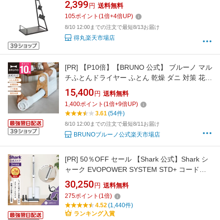
2,399
円
送料無料
105
ポイント
(
1
倍+
4
倍UP)
8/10 12:00までの注文で最短8/13お届け
得丸楽天市場店
[PR]
【P10倍】【BRUNO 公式】 ブルーノ マル
チふとんドライヤー ふとん 乾燥 ダニ 対策 花粉
アタッチメント ダイヤル ウッド 収納 ハンドル
15,400
円
送料無料
インテリア おしゃれ お洒落 かわいい 可愛い ホ
1,400
ポイント
(
1
倍+
9
倍UP)
ワイト BOE047 メッセージカード 対応 引っ越
3.61
(54件)
し祝い 入学祝い
8/10 12:00までの注文で最短8/11お届け
BRUNOブルーノ公式楽天市場店
[PR]
50％OFF セール 【Shark 公式】Shark シ
ャーク EVOPOWER SYSTEM STD+ コードレ
ススティッククリーナー 追加アクセサリー セ
30,250
円
送料無料
ット （ブラシ2種 ＋ プレシジョンダスター ）
275
ポイント
(
1
倍)
公式オンラインストア限定 エヴォパワーシステ
4.52
(1,440件)
ムスタンダードプラス CS150JAE-SET3A /
ランキング入賞