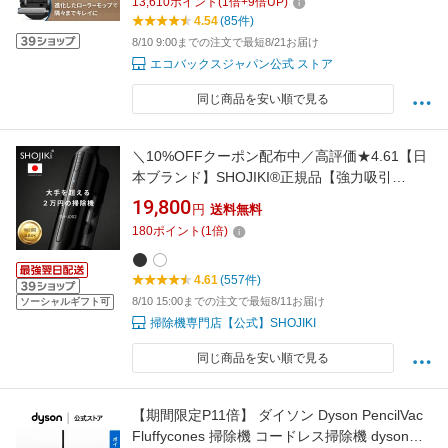
13,610
ポイント
(
1
倍+
9
倍UP)
グ機能 自動ゴミ収集 水拭き お掃除 メーカー保
4.54
(85件)
証最大24ヶ月 2025
8/10 9:00までの注文で最短8/21お届け
エコバックスジャパン公式 ストア
同じ商品を安い順で見る
＼10%OFFクーポン配布中／高評価★4.61【日
本ブランド】SHOJIKI®正規品【強力吸引
x1.2kgの軽量性x自走式】 【充電スタンド付き
19,800
円
送料無料
xUSB-C充電可能x急速充電2.5時間】 コードレ
180
ポイント
(
1
倍)
ス掃除機 掃除機 軽量 【マルチサイクロンx吸引
持続力99%】【お試し返品可能】SH-J002
4.61
(557件)
8/10 15:00までの注文で最短8/11お届け
ソーシャルギフト可
掃除機専門店【公式】SHOJIKI
同じ商品を安い順で見る
【期間限定P11倍】 ダイソン Dyson PencilVac
Fluffycones 掃除機 コードレス掃除機 dyson