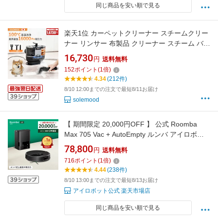
同じ商品を安い順で見る
楽天1位 カーペットクリーナー スチームクリー
ナー リンサー 布製品 クリーナー スチーム バキ
ューム ソファ ベッド 染み抜き 掃除機 洗浄機
16,730
円
送料無料
洗濯機 大掃除 絨毯 クリーニング スポット ラグ
152
ポイント
(
1
倍)
水掃除 掃除機 DY506 新生活
4.34
(212件)
8/10 12:00までの注文で最短8/11お届け
solemood
【 期間限定 20,000円OFF 】 公式 Roomba
Max 705 Vac + AutoEmpty ルンバ アイロボッ
ト ロボット掃除機 お掃除ロボット 掃除ロボッ
78,800
円
送料無料
ト 自動ゴミ収集 強力吸引 高性能 マッピング 掃
716
ポイント
(
1
倍)
除機 物体認識 iRobot roomba 日本 国内 正規品
4.44
(238件)
メーカー保証 延長保証 送料無料
8/10 13:00までの注文で最短8/13お届け
アイロボット公式 楽天市場店
同じ商品を安い順で見る