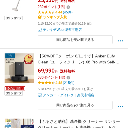
25,536
円
送料無料
232
ポイント
(
1
倍)
4.44
(45件)
ランキング入賞
8/10 12:00までの注文で最短8/12お届け
デンキチWeb 楽天市場店
同じ商品を安い順で見る
【50%OFFクーポン 8/11まで】Anker Eufy
Clean (ユーフィクリーン) X8 Pro with Self-
Empty Station ロボット掃除機/自動ゴミ収集ス
69,990
円
送料無料
テーション/毛絡み除去システム/水拭き両用
636
ポイント
(
1
倍)
4.48
(215件)
8/10 12:00までの注文で最短8/11お届け
アンカー・ダイレクト楽天市場店
同じ商品を安い順で見る
【ふるさと納税】洗浄機 クリーナー リンサー
クリーナー カーペット洗浄機 カーペットクリ