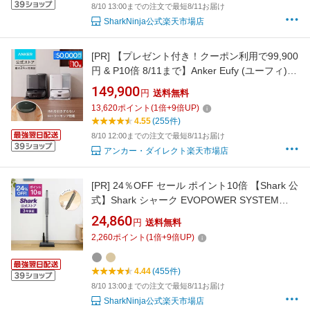
8/10 13:00までの注文で最短8/11お届け
SharkNinja公式楽天市場店
[PR]
【プレゼント付き！クーポン利用で99,900
円 & P10倍 8/11まで】Anker Eufy (ユーフィ)
Robot Vacuum Omni E25 (ロボット掃除機) ロ
149,900
円
送料無料
ーラーモップ 全自動クリーニングステーション
13,620
ポイント
(
1
倍+
9
倍UP)
自動ゴミ収集 モップ洗浄 乾燥 20000Pa 水拭き
4.55
(255件)
兼用 高性能 時短家電
8/10 12:00までの注文で最短8/11お届け
アンカー・ダイレクト楽天市場店
[PR]
24％OFF セール ポイント10倍 【Shark 公
式】Shark シャーク EVOPOWER SYSTEM
STD コードレススティッククリーナー エヴォ
24,860
円
送料無料
パワーシステムスタンダード CS100J / 掃除機
2,260
ポイント
(
1
倍+
9
倍UP)
コードレス コードレス掃除機 スティック掃除
機 ハンディクリーナー ハンディー 吸引力 収納
4.44
(455件)
布団
8/10 13:00までの注文で最短8/11お届け
SharkNinja公式楽天市場店