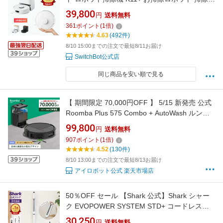
ボット 掃除機 クリーナー 超小型 水拭き 拭き掃
39,800
円
送料無料
除 高精度マッピング 6000pa強力吸引 ゴミ収集
361
ポイント
(
1
倍)
高性能 自動充電 レーザー搭載 禁止エリア 静音
4.63
(492件)
設計
8/10 15:00までの注文で最短8/11お届け
SwitchBot公式店
同じ商品を安い順で見る
【 期間限定 70,000円OFF 】 5/15 新発売 公式
Roomba Plus 575 Combo + AutoWash ルンバ
オンライン限定 アイロボット ロボット掃除機
99,800
円
送料無料
掃除ロボ 水拭き 床拭き 高性能 モップ自動洗浄
907
ポイント
(
1
倍)
乾燥機能 小型 iRobot roomba 日本 国内 正規品
4.52
(130件)
メーカー保証 延長保証 送料無料
8/10 13:00までの注文で最短8/13お届け
アイロボット公式 楽天市場店
50％OFF セール 【Shark 公式】Shark シャー
ク EVOPOWER SYSTEM STD+ コードレスス
ティッククリーナー 追加アクセサリー セット
30,250
円
送料無料