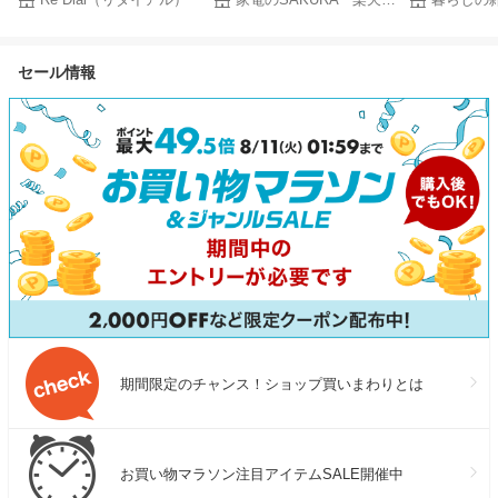
ラウス チュニック トレンド
き輪 大人用 60c
カットソー プルオーバー ロン
90cm 120c
t tシャツ 30代 40代 50代 60代
特大 ジャンボ
セール情報
春 夏 夏服 人気 カジュアル 半
ツ ビーチアイ
袖 長袖 フリル 大きいサイズ
ビー 子ども 
ゆったり 丈 ロング 春服
わいい ドーナ
ra58363
プール 夏
期間限定のチャンス！ショップ買いまわりとは
お買い物マラソン注目アイテムSALE開催中