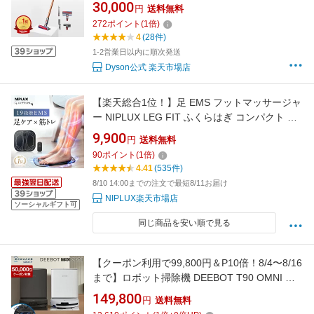
dyson SV58AD ダイソン公式 新品 ダイソン掃
30,000
円
送料無料
除機 スティック掃除機 ハンディクリーナー ハ
272
ポイント
(
1
倍)
ンディ掃除機 コードレス サイクロン
4
(28件)
1-2営業日以内に順次発送
Dyson公式 楽天市場店
【楽天総合1位！】足 EMS フットマッサージャ
ー NIPLUX LEG FIT ふくらはぎ コンパクト 持
ち運び 太もも 強力 筋トレ フット マット 足裏
9,900
円
送料無料
脚
90
ポイント
(
1
倍)
4.41
(535件)
8/10 14:00までの注文で最短8/11お届け
NIPLUX楽天市場店
ソーシャルギフト可
同じ商品を安い順で見る
【クーポン利用で99,800円＆P10倍！8/4〜8/16
まで】ロボット掃除機 DEEBOT T90 OMNI エ
コバックス 公式 ECOVACS お掃除ロボット 掃
149,800
円
送料無料
除機 自動掃除機 掃除ロボット 高性能 マッピン