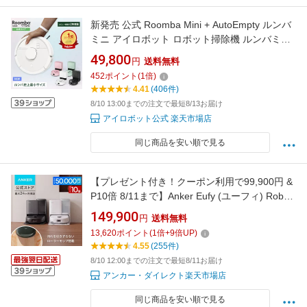
新発売 公式 Roomba Mini + AutoEmpty ルンバ
ミニ アイロボット ロボット掃除機 ルンバミニ
お掃除ロボット 床拭き 拭き掃除 自動ゴミ収集
49,800
円
送料無料
マッピング 小型 薄型 最新 家電 コードレス
452
ポイント
(
1
倍)
irobot roomba 日本 国内 正規品 メーカー保証
4.41
(406件)
延長保証 送料無料
8/10 13:00までの注文で最短8/13お届け
アイロボット公式 楽天市場店
同じ商品を安い順で見る
【プレゼント付き！クーポン利用で99,900円 &
P10倍 8/11まで】Anker Eufy (ユーフィ) Robot
Vacuum Omni E25 (ロボット掃除機) ローラー
149,900
円
送料無料
モップ 全自動クリーニングステーション 自動
13,620
ポイント
(
1
倍+
9
倍UP)
ゴミ収集 モップ洗浄 乾燥 20000Pa 水拭き兼用
4.55
(255件)
高性能 時短家電
8/10 12:00までの注文で最短8/11お届け
アンカー・ダイレクト楽天市場店
同じ商品を安い順で見る