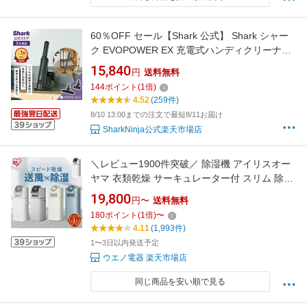
60％OFF セール【Shark 公式】 Shark シャー
ク EVOPOWER EX 充電式ハンディクリーナー
エヴォパワーイーエックス WV416J-
15,840
円
送料無料
XKITMTWUT400J / 掃除機 コードレス ハンデ
144
ポイント
(
1
倍)
ィー掃除機 ハンドクリーナー アクセサリー付
4.52
(259件)
き スタンド付き 軽量 静音
8/10 13:00までの注文で最短8/11お届け
SharkNinja公式楽天市場店
＼レビュー1900件突破／ 除湿機 アイリスオー
ヤマ 衣類乾燥 サーキュレーター付 スリム 除湿
器 部屋干し 時短 デシカント式 室内 折りたたみ
19,800
円〜
送料無料
窓枠物干し 洗濯物干し 梅雨 夏 カビ予防 湿気
180
ポイント
(
1
倍)
〜
IJD-I50 IJDC-N50 IJDC-P60 STMX-920 MW-
4.11
(1,993件)
260NR *
1〜3日以内発送予定
ウエノ電器 楽天市場店
同じ商品を安い順で見る