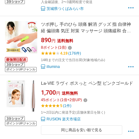
入金確認後、2〜3週間程度で発送
茨城県つくばみらい市
ツボ押し 手のひら 頭痛 解消 グッズ 指 自律神
経 偏頭痛 気圧 対策 マッサージ 頭痛緩和 合谷
2個セット ズキピッタン つぼおし つぼ押し 棒
890
円
送料無料
実用的 整える 快眠 睡眠 寝れない 眠れない
8
ポイント
(
1
倍)
4.19
(176件)
14時までの注文で当日出荷(対象地域のみ)
illumina
ポイントUPジャンル
La-VIE ラヴィ ポスっと ペン型 ピンクゴールド
1,700
円
送料無料
45
ポイント
(
1
倍+
2
倍UP)
5
(1件)
1〜2日以内に発送予定(店舗休業日を除く)
RUSION 楽天市場店
ポイントUPジャンル
同じ商品を安い順で見る