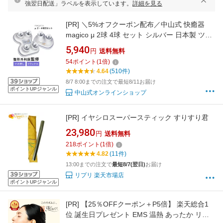
強翌日配送」ラベルを表示しています。
詳細を見る
[PR]
＼5%オフクーポン配布／中山式 快癒器
magico μ 2球 4球 セット シルバー 日本製 ツボ
押し マッサージ 指圧 ツボ ほぐす 首 肩 背中 腰
5,940
円
送料無料
脚 足裏 全身 腰痛 こり 筋膜 張り ケア 骨盤 姿
54
ポイント
(
1
倍)
勢 快眠 軽量 中山式快癒器 マジコミュー 医療メ
4.64
(510件)
ーカー公式
8/7 8:00までの注文で最短8/11お届け
ポイントUPジャンル
中山式オンラインショップ
[PR]
イヤシロスーパースティック すりすり君
23,980
円
送料無料
218
ポイント
(
1
倍)
4.82
(11件)
13:00までの注文で
最短8/7(翌日)
お届け
リプリ 楽天市場店
ポイントUPジャンル
[PR]
【25％OFFクーポン＋P5倍】 楽天総合1
位 誕生日プレゼント EMS 温熱 あったか リラ