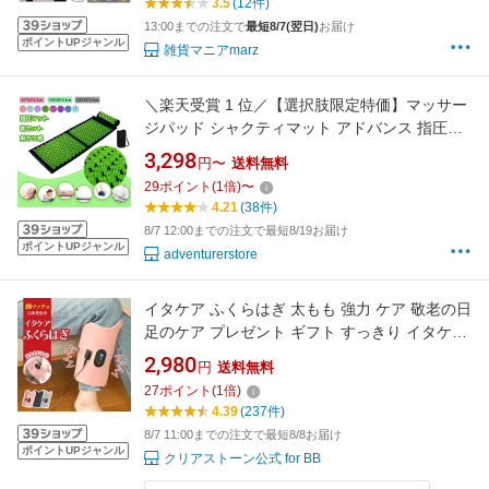
3.5
(12件)
13:00までの注文で
最短8/7(翌日)
お届け
ポイントUPジャンル
雑貨マニアmarz
＼楽天受賞 1 位／【選択肢限定特価】マッサー
ジパッド シャクティマット アドバンス 指圧マ
ット ヨガシャクティマット シャクティ マット
3,298
円〜
送料無料
正規品 本格指圧でリラックス & 厚手マット 収
29
ポイント
(
1
倍)
〜
納バッグ付き 足ツボマット 屋内・屋外OK 痛み
4.21
(38件)
リラックス
8/7 12:00までの注文で最短8/19お届け
ポイントUPジャンル
adventurerstore
イタケア ふくらはぎ 太もも 強力 ケア 敬老の日
足のケア プレゼント ギフト すっきり イタケア
ふくらはぎ フットケア レッグケア グッズ 足 脚
2,980
円
送料無料
強力 ハイパワー ふくらはぎケア 【ピンク/ネイ
27
ポイント
(
1
倍)
ビー/グレー】 特別
4.39
(237件)
8/7 11:00までの注文で最短8/8お届け
ポイントUPジャンル
クリアストーン公式 for BB