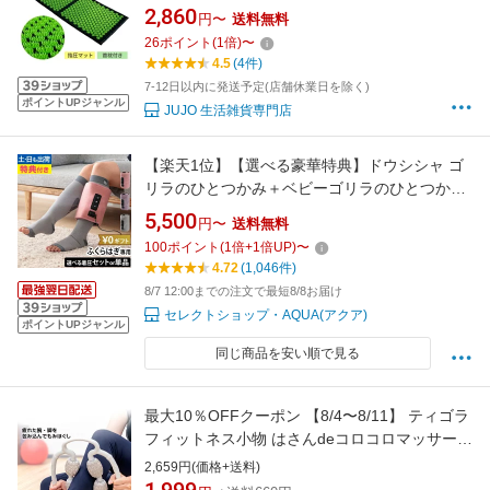
ラックス 血液循環 自宅 室内 室外 男女兼用 ト
2,860
円〜
送料無料
レーニング ロゴなし
26
ポイント
(
1
倍)
〜
4.5
(4件)
7-12日以内に発送予定(店舗休業日を除く)
ポイントUPジャンル
JUJO 生活雑貨専門店
【楽天1位】【選べる豪華特典】ドウシシャ ゴ
リラのひとつかみ＋ベビーゴリラのひとつかみ
単品か選べるセット GRF-2401 着圧ソックス
5,500
円〜
送料無料
靴下 ふくらはぎケア 大きいサイズ つま先なし
100
ポイント
(
1
倍+
1
倍UP)
〜
レディース 日本製 マタニティ メンズ 薄手 オー
4.72
(1,046件)
プントゥ フットケア
8/7 12:00までの注文で最短8/8お届け
セレクトショップ・AQUA(アクア)
ポイントUPジャンル
同じ商品を安い順で見る
最大10％OFFクーポン 【8/4〜8/11】 ティゴラ
フィットネス小物 はさんdeコロコロマッサージ
フットマッサージ 挟む ふくらはぎ むくみ ほぐ
2,659円(価格+送料)
す 解消 TIGORA