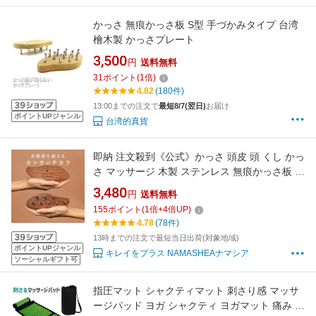
かっさ 無痕かっさ板 S型 手づかみタイプ 台湾
檜木製 かっさプレート
3,500
円
送料無料
31
ポイント
(
1
倍)
4.82
(180件)
13:00までの注文で
最短8/7(翌日)
お届け
ポイントUPジャンル
台湾的真貨
即納 注文殺到《公式》かっさ 頭皮 頭 くし かっ
さ マッサージ 木製 ステンレス 無痕かっさ板 カ
ッサブラシ 収納袋付き カッサ 小顔 むくみ 頭
3,480
円
送料無料
ボディ 美顔器 健康 美肌 かっさ板 リンパ 顔 腕
155
ポイント
(
1
倍+
4
倍UP)
足 脚 ブラシ S型 台湾 マッサージ ギフト プレ
4.78
(78件)
ゼント 長澤
13時までの注文で最短当日出荷(対象地域)
ポイントUPジャンル
キレイをプラス NAMASHEAナマシア
ソーシャルギフト可
指圧マット シャクティマット 刺さり感 マッサ
ージパッド ヨガ シャクティ ヨガマット 痛み リ