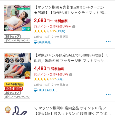
【マラソン期間★先着限定8％OFFク一ボン
★P3倍】【新作登場】シャクティマット 指圧
マットマッサージセット 枕セット 収納バッグ
2,680
円〜
送料無料
付き 折り畳み 血液循環 マット 高反発スポンジ
72
ポイント
(
1
倍+
2
倍UP)
〜
で全身マッサージ ソーシャルギフト 刺さり感
4.15
(13件)
で凝り解消 厚手マット 足裏刺激 運動洗濯可能
12時までの注文で当日発送
ポイントUPジャンル
栄興商店
【対象ジャンル限定SALEで4,480円+P2倍】＼
即納／敬老の日 マッサージ器 フットマッサー
ジャー 足マッサージ機 ふくらはぎ リモコン フ
4,480
円
送料無料
ットケア マッサージ 誕生日 プレゼント 母の日
80
ポイント
(
1
倍+
1
倍UP)
父の日 脚マッサージ
4.57
(7件)
SALE半額商品
12時までの注文で当日出荷
JUA LA BLUE
ポイントUPジャンル
＼ マラソン期間中 店内全品 ポイント10倍 ／
【楽天1位】腰スッキリング 腰痛 腰ケア ツボ押