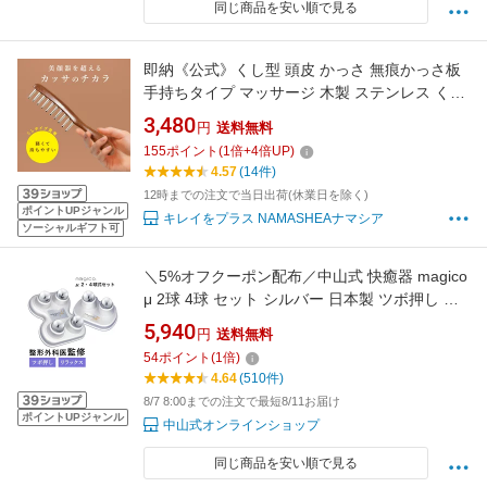
同じ商品を安い順で見る
即納《公式》くし型 頭皮 かっさ 無痕かっさ板
手持ちタイプ マッサージ 木製 ステンレス くし
カッサ プレート 収納袋 小顔 むくみ 頭 ボディ
3,480
円
送料無料
美顔器 美容 健康 美肌 美脚 モデル 愛用 かっさ
155
ポイント
(
1
倍+
4
倍UP)
板 リンパ 顔 腕 足 脚 ローズ 台湾 ギフト プレ
4.57
(14件)
ゼント 実用的 滝沢
12時までの注文で当日出荷(休業日を除く)
ポイントUPジャンル
キレイをプラス NAMASHEAナマシア
ソーシャルギフト可
＼5%オフクーポン配布／中山式 快癒器 magico
μ 2球 4球 セット シルバー 日本製 ツボ押し マ
ッサージ 指圧 ツボ ほぐす 首 肩 背中 腰 脚 足
5,940
円
送料無料
裏 全身 腰痛 こり 筋膜 張り ケア 骨盤 姿勢 快
54
ポイント
(
1
倍)
眠 軽量 中山式快癒器 マジコミュー 医療メーカ
4.64
(510件)
ー公式
8/7 8:00までの注文で最短8/11お届け
ポイントUPジャンル
中山式オンラインショップ
同じ商品を安い順で見る