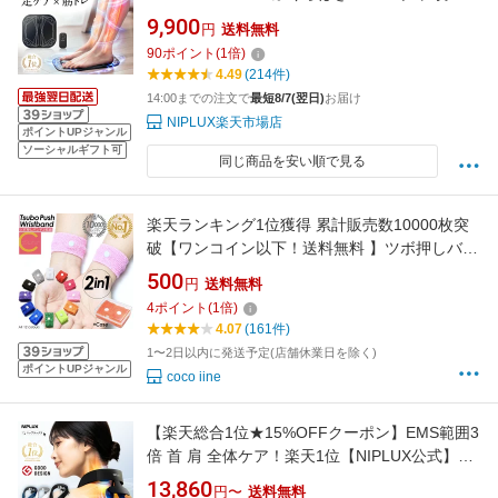
運び 筋トレ フット マット 足裏 脚
9,900
円
送料無料
90
ポイント
(
1
倍)
4.49
(214件)
14:00までの注文で
最短8/7(翌日)
お届け
NIPLUX楽天市場店
ポイントUPジャンル
ソーシャルギフト可
同じ商品を安い順で見る
楽天ランキング1位獲得 累計販売数10000枚突
破【ワンコイン以下！送料無料 】ツボ押しバン
ド 2枚セット つぼ ツボ バンド シーバンド ツボ
500
円
送料無料
押し ツボ ママ 妊婦 マタニティ 船酔い 車酔い
4
ポイント
(
1
倍)
乗り物酔い 天気痛 船 リストバンド トラベル用
4.07
(161件)
品 水洗い
1〜2日以内に発送予定(店舗休業日を除く)
ポイントUPジャンル
coco iine
【楽天総合1位★15%OFFクーポン】EMS範囲3
倍 首 肩 全体ケア！楽天1位【NIPLUX公式】
NECK RELAX 1S ネックリラックス ワンエス
13,860
円〜
送料無料