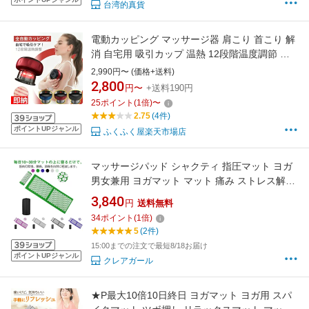
台湾的真貨
電動カッピング マッサージ器 肩こり 首こり 解
消 自宅用 吸引カップ 温熱 12段階温度調節 全
身 背中 腰 脚 むくみ解消 コードレス ワイヤレ
2,990円〜 (価格+送料)
ス USB充電 リンパマッサージ リラックス
2,800
円〜
+送料190円
25
ポイント
(
1
倍)
〜
2.75
(4件)
ポイントUPジャンル
ふくふく屋楽天市場店
マッサージパッド シャクティ 指圧マット ヨガ
男女兼用 ヨガマット マット 痛み ストレス解消
血液循環 自宅 室外 リラックス 室内 トレーニン
3,840
円
送料無料
グ 筋トレ ジム 運動 筋肉 厚手 指圧マット 座る
34
ポイント
(
1
倍)
フィットネス ラグ 座り込みマット 収納バッグ
5
(2件)
付き 母の日
15:00までの注文で最短8/18お届け
ポイントUPジャンル
クレアガール
★P最大10倍10日終日 ヨガマット ヨガ用 スパ