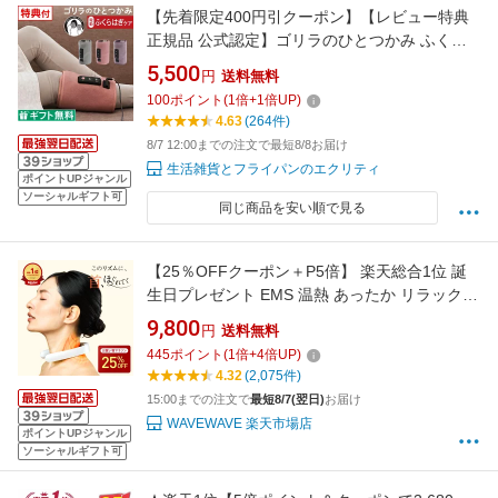
【先着限定400円引クーポン】【レビュー特典
正規品 公式認定】ゴリラのひとつかみ ふくら
はぎケア GRF-2401GY GRF-2401PK GRF-
5,500
円
送料無料
2401PU ドウシシャ ／ 足 マッサージ むくみ 脚
100
ポイント
(
1
倍+
1
倍UP)
マッサージ フットマッサージ プレゼント 母の
4.63
(264件)
日 2026年 母の日ギフト
8/7 12:00までの注文で最短8/8お届け
生活雑貨とフライパンのエクリティ
ポイントUPジャンル
ソーシャルギフト可
同じ商品を安い順で見る
【25％OFFクーポン＋P5倍】 楽天総合1位 誕
生日プレゼント EMS 温熱 あったか リラックス
折り畳み 低周波 肩 首 解消 グッズ 妻 夫 彼女
9,800
円
送料無料
彼氏 女性 誕生日 プレゼント 誕生日プレゼント
445
ポイント
(
1
倍+
4
倍UP)
40代 50代 実用的 ギフト 首こり ネック ネック
4.32
(2,075件)
マッサージャー マッサージ
15:00までの注文で
最短8/7(翌日)
お届け
WAVEWAVE 楽天市場店
ポイントUPジャンル
ソーシャルギフト可