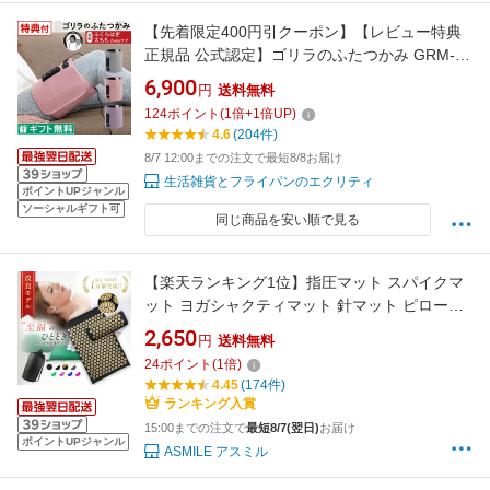
【先着限定400円引クーポン】【レビュー特典
正規品 公式認定】ゴリラのふたつかみ GRM-
2501GY GRM-2501PK GRM-2501PU ドウシシ
6,900
円
送料無料
ャ ／ 足 マッサージ むくみ 脚マッサージ 加圧
124
ポイント
(
1
倍+
1
倍UP)
プレゼント 太もも ふくらはぎ ラッピング無料
4.6
(204件)
母の日 2026年 母の日ギフト
8/7 12:00までの注文で最短8/8お届け
生活雑貨とフライパンのエクリティ
ポイントUPジャンル
ソーシャルギフト可
同じ商品を安い順で見る
【楽天ランキング1位】指圧マット スパイクマ
ット ヨガシャクティマット 針マット ピローセ
ット ヨガマット ツボ押し 指圧 鍼 血行促進 マ
2,650
円
送料無料
ッサージ ヨガ ピラティス フィットネス 収納バ
24
ポイント
(
1
倍)
ッグ付き ストレッチマット 足つぼ 足裏 リラク
4.45
(174件)
ゼーション シャクティ
ランキング入賞
15:00までの注文で
最短8/7(翌日)
お届け
ポイントUPジャンル
ASMILE アスミル