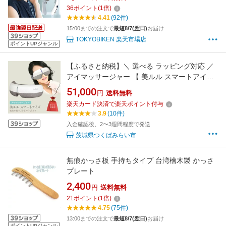
おすすめ ※医療用 解消グッズ マッサージ ネッ
36
ポイント
(
1
倍)
クマッサージャー マッサージ器ではありません
4.41
(92件)
15:00までの注文で
最短8/7(翌日)
お届け
TOKYOBIKEN 楽天市場店
ポイントUPジャンル
【ふるさと納税】＼ 選べる ラッピング対応 ／
アイマッサージャー 【 美ルル スマートアイズ
】 目元エステ アイケア 美容 マッサージ もみほ
51,000
円
送料無料
ぐし 温熱 疲れ 疲労 コードレス 母の日 父の日
楽天カード決済で楽天ポイント付与
ギフト
3.9
(10件)
入金確認後、2〜3週間程度で発送
茨城県つくばみらい市
無痕かっさ板 手持ちタイプ 台湾檜木製 かっさ
プレート
2,400
円
送料無料
21
ポイント
(
1
倍)
4.75
(75件)
13:00までの注文で
最短8/7(翌日)
お届け
ポイントUPジャンル