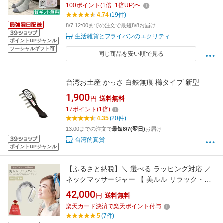
100
ポイント
(
1
倍+
1
倍UP)
〜
ジ プレゼント ゴリラシリーズ ふくらはぎ 母の
4.74
(19件)
日 2026年 母の日ギフト
8/7 12:00までの注文で最短8/8お届け
生活雑貨とフライパンのエクリティ
ポイントUPジャンル
ソーシャルギフト可
同じ商品を安い順で見る
台湾お土産 かっさ 白鉄無痕 櫛タイプ 新型
1,900
円
送料無料
17
ポイント
(
1
倍)
4.35
(20件)
13:00までの注文で
最短8/7(翌日)
お届け
台湾的真貨
ポイントUPジャンル
【ふるさと納税】＼ 選べる ラッピング対応 ／
ネックマッサージャー 【 美ルル リラック・ビ
ー 】 マッサージ マッサージ器 肩こり 電化製品
42,000
円
送料無料
プレゼント 美容機器 コードレス ems 温熱 母
楽天カード決済で楽天ポイント付与
の日 父の日
5
(7件)