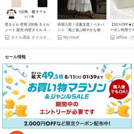
壁タイル 壁用 100角 タイル
待望入荷！涼夏支度！ペチパ
【50％OFF
シート 販売 内壁タイル キッ
ンツ「風と遊ぶ軽やかな裾、
ーポン利用で 8/
チン 浴室 トイレ 壁 インテリ
眠る一着を蘇らせる魔法の重
新色登場★SN
タイル通販 タイルオンライン
Mycloset
atRis
ア 昔ながらの 内装 白 グレー
ね着」柔らかな肌触りと締め
ルミ／保冷バッ
水色 緑 ピンク
付けのない安心感、日常の装
ッグ クーラー
97.7x97.7x5mm 陶器質
いに心ときめく華やぎを添え
バッグ 保冷 小
セール情報
る【オフホワイト】【コット
にぎりケース 
ン100%】「再販売 秋 冬 春 夏
み ミニ コン
服」【070001】
カワイイ 可愛