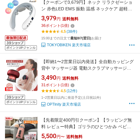
【クーポンで3,679円】ネック リラクゼーショ
ン 赤色LED EMS 振動 温感 ネックケア 超軽量
16段階強度調整 10つモード ネックヒーター コ
3,979
円
送料無料
ードレス ※医療用 解消グッズ マッサージ ネッ
36
ポイント
(
1
倍)
クマッサージャー マッサージ器ではありません
4.5
(38件)
15:00までの注文で
最短8/7(翌日)
お届け
TOKYOBIKEN 楽天市場店
ポイントUPジャンル
【即納1〜2営業日以内発送】全自動カッピング
背中 マッサージ器 電動スクラブマッサージ機
カッピング電動 12段階温熱調節 12段階吸引調
3,490
円
送料無料
節 ワイヤレス 真空吸引 温熱 吸引カップ 吸玉
31
ポイント
(
1
倍)
全身 コードレス 吸引マッサージ 温熱マッサー
4.5
(12件)
ジ リンパマッサージ リラックス 加熱
1~2営業日以内に発送予定(土日祝以外)
ポイントUPジャンル
OPTInity 楽天市場店
【先着限定400円引クーポン】【ラッピング無
料 レビュー特典】ゴリラのひとつかみ ベビー
ゴリラのひとつかみ レッグ ドウシシャ ／ 足 マ
5,500
円〜
送料無料
ッサージ むくみ 脚マッサージ フットマッサー