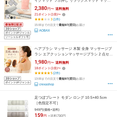
イクマット ツボ押し リラックスマット マッサ
ージマット 指圧マット 針マット スパイク 指圧
2,380
円〜
送料無料
ツボ押しマット ツボ刺激マット リラクゼーシ
21
ポイント
(
1
倍)
〜
ョンマット セルフケアマット シャクティマッ
3
(1件)
ト 健康指圧マット
15:00までの注文で
最短8/7(翌日)
お届け
AOBAX
ポイントUPジャンル
ソーシャルギフト可
ヘアブラシ マッサージ 木製 全身 マッサージブ
ラシ エアクッションマッサージブラシ 2 点セッ
ト 全身対応 疲労緩和・循環促進・むくみ改善
1,980
円〜
送料無料
肩・腹部・足部・頭皮マッサージ 経絡刺激 無
18
ポイント
(
1
倍)
〜
痛設計 緩和 筋肉リリーフ ダイエット フットマ
5
(2件)
ッサージ
13:00までの注文で
最短8/7(翌日)
お届け
ポイントUPジャンル
crexashop
足つぼプレート モダン ロング 10.5×40.5cm
［色指定不可］
949円(価格+送料)
159
円
+送料790円