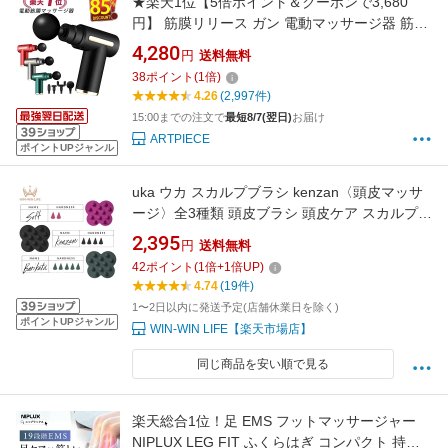
★楽天1位【5倍ポイント＆クーポンで3,680
円】 筋膜リリース ガン 電動マッサージ器 筋膜
リリースガン ハンディマッサージャー マッサ
4,280
円
送料無料
ージガン ハンディガン アタッチメント 6レベル
38
ポイント
(
1
倍)
全身ケア リラックス ストレス解消 筋膜 筋肉 全
4.26
(2,997件)
身用 健康グッズ トレーニング 送料無料
15:00までの注文で
最短8/7(翌日)
お届け
ARTPIECE
ポイントUPジャンル
uka ウカ スカルプブラシ kenzan〈頭皮マッサ
ージ〉全3種類 頭皮ブラシ 頭皮ケア スカルプケ
ア ツボ押し シリコンブラシ マッサージ サロン
2,395
円
送料無料
級の爽快感 自宅でプロケア体験 シリコン製 頭
42
ポイント
(
1
倍+
1
倍UP)
皮に優しい 首肩・頭皮の凝り緩和 滑りづらく
4.74
(19件)
手にフィット UKA
1〜2日以内に発送予定(店舗休業日を除く)
ポイントUPジャンル
WIN-WIN LIFE【楽天市場店】
同じ商品を安い順で見る
楽天総合1位！足 EMS フットマッサージャー
NIPLUX LEG FIT ふくらはぎ コンパクト 持ち