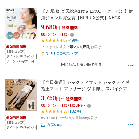
【Dr.監修 楽天総合1位★15%OFFクーポン】健
康ジャンル賞受賞【NIPLUX公式】NECK
RELAX ニップラックス ネックリラックス 健康
9,680
円
送料無料
首 温熱EMS 実用的 プレゼント 2026 女性 男性
88
ポイント
(
1
倍)
4.67
(49件)
14:00までの注文で
最短8/7(翌日)
お届け
NIPLUX公式ストア
ポイントUPジャンル
ソーシャルギフト可
同じ商品を安い順で見る
【当日発送】シャクティマット シャクティ 枕
指圧マット マッサージ ツボ押し スパイクマッ
ト シャクティーマット シート 鍼灸 ヨガマット
3,750
円〜
送料無料
全身 リラクゼーション 筋肉 リラックス トレー
68
ポイント
(
1
倍+
1
倍UP)
〜
ニング フィットネス 足元ケア 足裏刺激 足ツボ
4.38
(132件)
足つぼ 足裏 折りたたみ
8/7 12:00までの注文で最短8/8お届け
西屋shop
ポイントUPジャンル