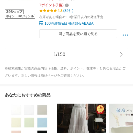
1
ポイント
(
1
倍)
4.8
(35件)
ポイントUPジャンル
在庫がある場合3〜10営業日以内の発送予定
100円雑貨&日用品卸-BABABA
同じ商品を安い順で見る
1
/
150
※検索結果が実際の商品内容（価格、送料、ポイント、在庫等）と異なる場合がご
ざいます。正しい情報は商品ページをご確認ください。
あなたにおすすめの商品