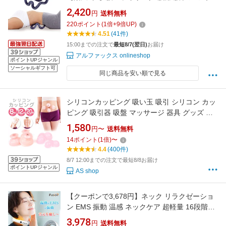
し グッズ ストレッチ 仙骨 梨状筋 押し ほぐし
2,420
円
送料無料
マッサージ 指圧 背中 器具 デスクワーク 在宅ワ
220
ポイント
(
1
倍+
9
倍UP)
ーク 骨盤 指圧代用器 硬質素材 リバーシブル コ
4.51
(41件)
ンパクト 健康グッズ ツボ押し
15:00までの注文で
最短8/7(翌日)
お届け
アルファックス onlineshop
ポイントUPジャンル
ソーシャルギフト可
同じ商品を安い順で見る
シリコンカッピング 吸い玉 吸引 シリコン カッ
ピング 吸引器 吸盤 マッサージ 器具 グッズ 持
ち運び 小型 コンパクト 簡易 初心者 スポーツ
1,580
円〜
送料無料
筋肉痛 肩こり 肩凝り 腰痛 肩 腰 背中 肩甲骨 足
14
ポイント
(
1
倍)
〜
脚 太もも
4.4
(400件)
8/7 12:00までの注文で最短8/8お届け
ポイントUPジャンル
AS shop
【クーポンで3,678円】ネック リラクゼーショ
ン EMS 振動 温感 ネックケア 超軽量 16段階強
度調整 10つモード ネックヒーター コードレス
3,978
円
送料無料