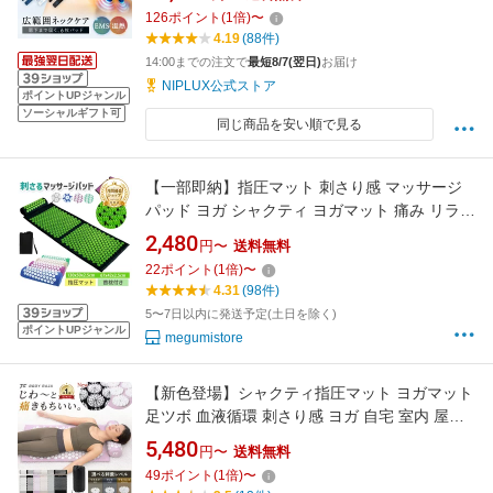
健康グッズ 温熱 EMS 解消 プレゼント 実用的
126
ポイント
(
1
倍)
〜
2026 女性 男性
4.19
(88件)
14:00までの注文で
最短8/7(翌日)
お届け
NIPLUX公式ストア
ポイントUPジャンル
ソーシャルギフト可
同じ商品を安い順で見る
【一部即納】指圧マット 刺さり感 マッサージ
パッド ヨガ シャクティ ヨガマット 痛み リラッ
クス 血液循環 自宅 室内 室外 男女兼用 トレー
2,480
円〜
送料無料
ニング 筋トレ ジム 運動 厚手 座る ストレス解
22
ポイント
(
1
倍)
〜
消 フィットネス ラグ 敬老の日 ギフト 収納バッ
4.31
(98件)
グ付き 万博 母の日 父の日
5〜7日以内に発送予定(土日を除く)
ポイントUPジャンル
megumistore
【新色登場】シャクティ指圧マット ヨガマット
足ツボ 血液循環 刺さり感 ヨガ 自宅 室内 屋外
足裏 背中 頭 肩 痛みリラックス トレーニング
5,480
円〜
送料無料
筋トレ ストレッチ ヨガ 全身ケア マット 運動
49
ポイント
(
1
倍)
〜
枕付き 収納袋付き 男女兼用 新製品