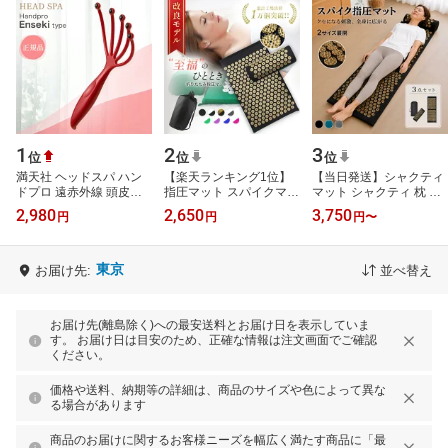
1
2
3
位
位
位
満天社 ヘッドスパ ハン
【楽天ランキング1位】
【当日発送】シャクティ
ドプロ 遠赤外線 頭皮マ
指圧マット スパイクマッ
マット シャクティ 枕 指
ッサージ グッズ 男性 タ
ト ヨガシャクティマット
圧マット マッサージ ツ
2,980
2,650
3,750
円
円
円
〜
コ足 手動 ワイヤー リフ
針マット ピローセット
ボ押し スパイクマット
トアップ…
ヨガマッ…
シャクテ…
東京
お届け先:
並べ替え
お届け先(離島除く)への最安送料とお届け日を表示していま
す。 お届け日は目安のため、正確な情報は注文画面でご確認
ください。
価格や送料、納期等の詳細は、商品のサイズや色によって異な
る場合があります
商品のお届けに関するお客様ニーズを幅広く満たす商品に「最