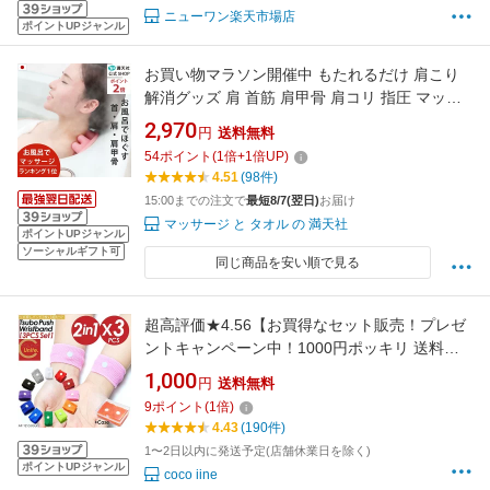
ニューワン楽天市場店
ポイントUPジャンル
お買い物マラソン開催中 もたれるだけ 肩こり
解消グッズ 肩 首筋 肩甲骨 肩コリ 指圧 マッサ
ージ かたこり 首コリ 人気 首こり 女性 お風呂
2,970
円
送料無料
マッサージ 満天社 マッサージ器 ネックマッサ
54
ポイント
(
1
倍+
1
倍UP)
ージャー 首 肩 実用的
4.51
(98件)
15:00までの注文で
最短8/7(翌日)
お届け
マッサージ と タオル の 満天社
ポイントUPジャンル
ソーシャルギフト可
同じ商品を安い順で見る
超高評価★4.56【お買得なセット販売！プレゼ
ントキャンペーン中！1000円ポッキリ 送料無
料！ 】ツボ押しバンド 3組セット つぼ ツボ バ
1,000
円
送料無料
ンド シーバンド ツボ押し ツボ ママ 妊婦 マタ
9
ポイント
(
1
倍)
ニティ 船酔い 車酔い 乗り物酔い 天気痛 船 リ
4.43
(190件)
ストバンド トラベル用品 水洗い 便利 旅行
1〜2日以内に発送予定(店舗休業日を除く)
ポイントUPジャンル
coco iine