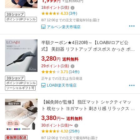
1,999
円
+送料660円
18
ポイント
(
1
倍)
4.33
(3件)
ポイントUPジャンル
8/7 12:00までの注文で最短8/10お届け
アルペン楽天市場店
半額クーポン★4日20時～【LOABI/ロアビ公
式】 美顔器 リフトアップ ポスポス かっさ ポス
ポス美顔器 フェイス マッサージ 顔 カッサ かっ
3,280
円
送料無料
さプレート ボディ 足 フェイスライン 引き上げ
29
ポイント
(
1
倍)
ポインター ツボ押し棒 ツボ押し グッズ むくみ
3.71
(14件)
たるみ 小顔 ほうれい線
正午までの注文は当日発送
ポイントUPジャンル
LOABI楽天市場店
ソーシャルギフト可
【鍼灸師が監修】 指圧マット シャクティマッ
ト 枕セット ヨガマット 刺さり感 リラックス ス
トレス解消 筋トレ トレーニング 自宅 室内 厚手
3,380
円〜
送料無料
折り畳み 収納バッグ付き 指圧シート ツボ押し
30
ポイント
(
1
倍)
〜
マット マッサージマット フィットネス セルフ
4.32
(25件)
ケア 指圧 敬老の日 母の日 父の日
8/7 12:00までの注文で最短8/8お届け