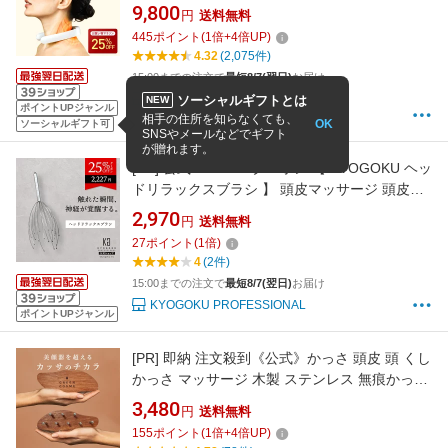
ックス 折り畳み 低周波 肩 首 解消 グッズ 妻 夫
9,800
円
送料無料
彼女 彼氏 女性 誕生日 プレゼント 誕生日プレゼ
445
ポイント
(
1
倍+
4
倍UP)
ント 40代 50代 実用的 ギフト 首こり ネック ネ
4.32
(2,075件)
ックマッサージャー マッサージ
15:00までの注文で
最短8/7(翌日)
お届け
WAVEWAVE 楽天市場店
ソーシャルギフトとは
NEW
ポイントUPジャンル
相手の住所を知らなくても、
OK
ソーシャルギフト可
SNSやメールなどでギフト
が贈れます。
[PR]
公式 25%OFFクーポン 【 KYOGOKU ヘッ
ドリラックスブラシ 】 頭皮マッサージ 頭皮ブ
ラシ ヘッドスパワイヤー 頭皮ケア ツボ刺激 血
2,970
円
送料無料
行促進 リラックス 育毛サポート ヘッドスパ ヘ
27
ポイント
(
1
倍)
ッドケア ストレスケア 眼精疲労 リフレッシュ
4
(2件)
京極 KG
15:00までの注文で
最短8/7(翌日)
お届け
KYOGOKU PROFESSIONAL
ポイントUPジャンル
[PR]
即納 注文殺到《公式》かっさ 頭皮 頭 くし
かっさ マッサージ 木製 ステンレス 無痕かっさ
板 カッサブラシ 収納袋付き カッサ 小顔 むくみ
3,480
円
送料無料
頭 ボディ 美顔器 健康 美肌 かっさ板 リンパ 顔
155
ポイント
(
1
倍+
4
倍UP)
腕 足 脚 ブラシ S型 台湾 マッサージ ギフト プ