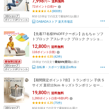
7,998
円〜
送料無料
72
ポイント
(
1
倍)
〜
4.4
(900件)
8/10 12:00までの注文で最短8/11お届け
ポイントUPジャンル
DABADAストア 楽天市場店
【先着77名様9%OFFクーポン】おもちゃ ソフ
トブロック アスレチック ブロック クッショ
ン 玩具 大型 室内 遊具 滑り台 すべりだい キ
12,800
円
送料無料
ッズスペース 子供 こども キッズ 幼児 保育園
116
ポイント
(
1
倍)
保育用品 プレゼント お祝い プレゼント ギフト
4.55
(42件)
15:00までの注文で
最短8/9(翌日)
お届け
自転車・スポーツ直販店ioffice
ポイントUPジャンル
【期間限定ポイント7倍】 トランポリン 子供 S
サイズ 直径119cm キッズトランポリン セーフ
ティネット ネット 48インチ キッズ 室内 運動
19,800
円
送料無料
手すり付き 安全ネット付き スプリング バネ ば
1,260
ポイント
(
1
倍+
6
倍UP)
ね 室内遊具 幼児 男の子 女の子 子供用 おもち
4.35
(75件)
ゃ 子ども
8/10 9:00までの注文で最短8/11お届け