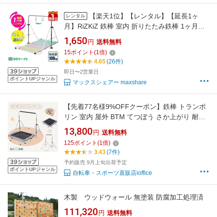
【楽天1位】【レンタル】【延長1ヶ
レンタル
月】RiZKiZ 鉄棒 室内 折りたたみ鉄棒 1ヶ月レ
ンタル 信頼 安全SGマーク取得 逆上がり てつ
1,650
円
送料無料
ぼう おりたたみ 折り畳み 耐荷重100kg 子供 対
15
ポイント
(
1
倍)
象年齢 3才〜7才 逆上がり 補助ベルト クッショ
4.65
(26件)
ン マット 男の子 女の子 ★[送料無料]
即日〜2営業日
ポイントUPジャンル
マックスシェアー maxshare
【先着77名様9%OFFクーポン】鉄棒 トランポ
リン 室内 屋外 BTM てつぼう さか上がり 耐荷
重70kg 折りたたみ 有酸素運動 マルチジム懸垂
13,800
円
送料無料
マシン 高さ4段階調整 チンニング 全身ストレッ
125
ポイント
(
1
倍)
チ 子供用 一年保証
3.43
(7件)
予約販売 9月上旬出荷予定
ポイントUPジャンル
自転車・スポーツ直販店ioffice
木製 ウッドウォール 無塗装 防腐加工処理済
111,320
円
送料無料