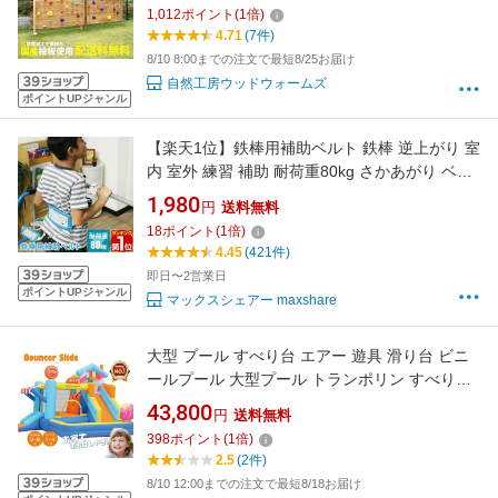
1,012
ポイント
(
1
倍)
4.71
(7件)
8/10 8:00までの注文で最短8/25お届け
自然工房ウッドウォームズ
ポイントUPジャンル
【楽天1位】鉄棒用補助ベルト 鉄棒 逆上がり 室
内 室外 練習 補助 耐荷重80kg さかあがり ベル
ト 補助ベルト 長さ 調整 遊具 男の子 女の子 子
1,980
円
送料無料
供 キッズ こどもメモリ付き 1年保証 ★[送料無
18
ポイント
(
1
倍)
料][メール便]
4.45
(421件)
即日〜2営業日
ポイントUPジャンル
マックスシェアー maxshare
大型 プール すべり台 エアー 遊具 滑り台 ビニ
ールプール 大型プール トランポリン すべり台
大型遊具 エアー遊具 ウォータースライダー す
43,800
円
送料無料
べりだい お店屋さん アイスクリーム 誕生日 ボ
398
ポイント
(
1
倍)
ールハウス アウトドア 水遊び 夏休み プレゼン
2.5
(2件)
ト キッズ
8/10 12:00までの注文で最短8/18お届け