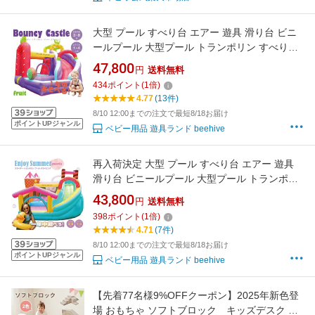
大型 プール すべり台 エアー 遊具 滑り台 ビニ
ールプール 大型プール トランポリン すべり台
大型遊具 エアー遊具 ウォータースライダー す
47,800
円
送料無料
べりだい 水鉄砲 誕生日 ボールハウス ふわふわ
434
ポイント
(
1
倍)
遊具 アウトドア 水遊び 夏休み プレゼント キッ
4.77
(13件)
ズ
8/10 12:00までの注文で最短8/18お届け
ポイントUPジャンル
ベビー用品 遊具ランド beehive
再入荷決定 大型 プール すべり台 エアー 遊具
滑り台 ビニールプール 大型プール トランポリ
ン すべり台 大型遊具 エアー遊具 ウォータース
43,800
円
送料無料
ライダー すべりだい 誕生日 ボールハウス アウ
398
ポイント
(
1
倍)
トドア 水遊び 夏休み プレゼント キッズ アイス
4.71
(7件)
クリーム ドーナツ スィーツ
8/10 12:00までの注文で最短8/18お届け
ポイントUPジャンル
ベビー用品 遊具ランド beehive
【先着77名様9%OFFクーポン】2025年新色登
場 おもちゃ ソフトブロック キッズデスク 多