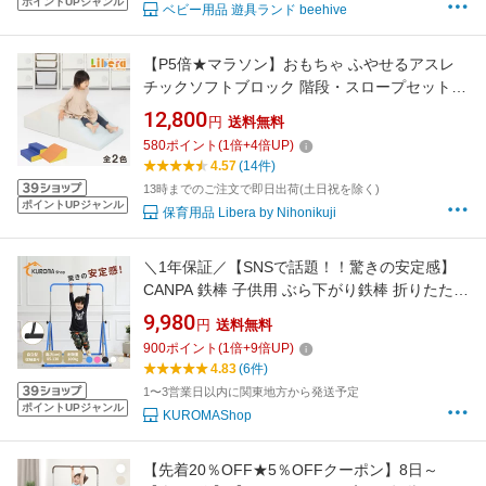
ポイントUPジャンル
ベビー用品 遊具ランド beehive
【P5倍★マラソン】おもちゃ ふやせるアスレ
チックソフトブロック 階段・スロープセット
ブロック ソフトブロック クッション 布製 玩具
12,800
円
送料無料
大型遊具 大型 室内遊具 室内 キッズスペース キ
580
ポイント
(
1
倍+
4
倍UP)
ッズコーナー こども 幼児 保育園 保育用品
4.57
(14件)
13時までのご注文で即日出荷(土日祝を除く)
ポイントUPジャンル
保育用品 Libera by Nihonikuji
＼1年保証／【SNSで話題！！驚きの安定感】
CANPA 鉄棒 子供用 ぶら下がり鉄棒 折りたたみ
自立式 室内 子供 コンパクト 家庭用 耐荷重約
9,980
円
送料無料
100kg 高さ調節 てつぼう さか上がり キッズ ぶ
900
ポイント
(
1
倍+
9
倍UP)
らさがり 屋外 ブランコ 体操 運動 小学生 誕生
4.83
(6件)
日 ギフト クリスマス
1〜3営業日以内に関東地方から発送予定
ポイントUPジャンル
KUROMAShop
【先着20％OFF★5％OFFクーポン】8日～