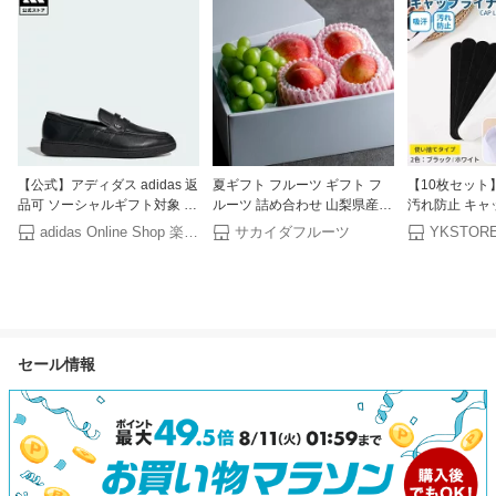
【公式】アディダス adidas 返
夏ギフト フルーツ ギフト フ
【10枚セット
品可 ソーシャルギフト対象 ラ
ルーツ 詰め合わせ 山梨県産
汚れ防止 キャ
イフスタイル ハンドボール ス
笛吹 桃 シャインマスカット
ファンデーショ
adidas Online Shop 楽天市場店
サカイダフルーツ
YKSTO
ペツィアル ローファー/
フルーツセット 桃ギフト 暑中
ツ 汗 汗取り
HANDBALL SPEZIAL
見舞い 残暑見舞い 御祝 御礼
ープ キャップ
LOAFER オリジナルス ユニセ
お供え 各種対応 果物 プレゼ
デーション ニ
ックス シューズ・靴 スニーカ
ント
ダン 帽子 CA
ー 黒 ブラック KJ5786 ローフ
れ 帽子ライナ
ァー ビジネスシューズ
ー
セール情報