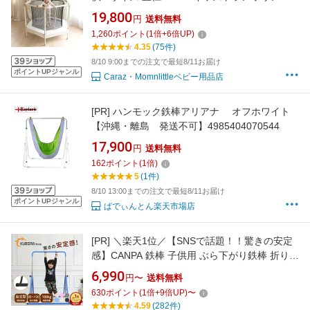
ーフティネット ネット 48インチ キッズ 室内
19,800
円
送料無料
運動 手すり付き 安全ネット付き スプリング バ
1,260
ポイント
(
1
倍+
6
倍UP)
ネ ばね 室内遊具 幼児 男の子 女の子 子供用 お
4.35
(75件)
もちゃ 子ども
8/10 9:00までの注文で最短8/11お届け
ポイントUPジャンル
Caraz・Momnlittleベビー用品店
[PR]
ハンモック鉄棒アリアナ オフホワイト
【沖縄・離島 発送不可】4985404070544
17,900
円
送料無料
162
ポイント
(
1
倍)
5
(1件)
8/10 13:00までの注文で最短8/11お届け
ポイントUPジャンル
ぱでぃんとん楽天市場店
[PR]
＼楽天1位／【SNSで話題！！驚きの安定
感】CANPA 鉄棒 子供用 ぶら下がり鉄棒 折りた
たみ 自立式 室内 子供 コンパクト 家庭用 耐荷
6,990
円〜
送料無料
重約100kg 高さ調節 てつぼう さか上がり キッ
630
ポイント
(
1
倍+
9
倍UP)
〜
ズ ぶらさがり 屋外 ブランコ 体操 運動 小学生
4.59
(282件)