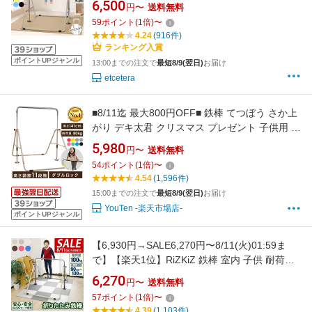
6,500
円〜
送料無料
ら下がり キッズ 折りたたみ 折り畳み 収納 棒
59
ポイント
(
1
倍)
〜
大型遊具 特訓 運動 鉄棒練習 てつぼう 安全 安
4.24
(916件)
心 こども 幼稚園 子供用トレーニング室
ランキング入賞
ポイントUPジャンル
13:00までの注文で
最短8/9(翌日)
お届け
etcetera
■8/11迄 最大800円OFF■ 鉄棒 てつぼう さか上
がり デキ太君 クリスマス プレゼント 子供用 キ
ッズ 室内 ぶらさがり ぶら下がり 屋外 ブランコ
5,980
円〜
送料無料
体操 低学年 運動 折りたたみ トレーニング 前回
54
ポイント
(
1
倍)
〜
り 小学生 滑り台 ブランコ すべりだい ジャング
4.54
(1,596件)
ルジム
15:00までの注文で
最短8/9(翌日)
お届け
YouTen -楽天市場店-
ポイントUPジャンル
【6,930円→SALE6,270円〜8/11(火)01:59ま
で】【楽天1位】RiZKiZ 鉄棒 室内 子供 耐荷重
100kg 折りたたみ鉄棒 安全 SGマーク 家庭用
6,270
円〜
送料無料
トレーニング 子ども 3才〜 逆上がり ぶら下が
57
ポイント
(
1
倍)
〜
り てつぼう 折り畳み 男の子 女の子 保育園 幼
4.39
(1,103件)