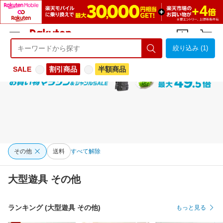
絞り込み (1)
ようこそ 楽天市場へ
ログイン
会員登録
SALE
割引商品
半額商品
その他
送料
すべて解除
大型遊具 その他
ランキング (大型遊具 その他)
もっと見る