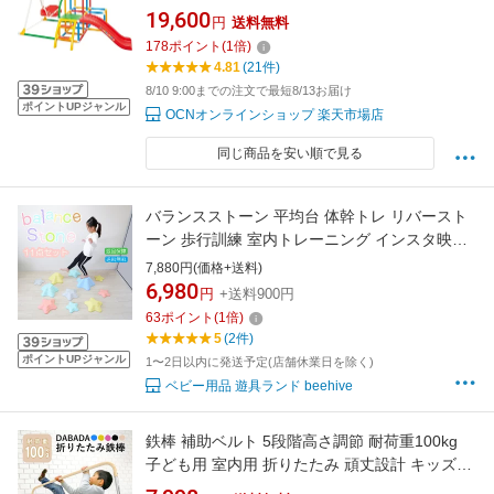
19,600
円
送料無料
178
ポイント
(
1
倍)
4.81
(21件)
8/10 9:00までの注文で最短8/13お届け
ポイントUPジャンル
OCNオンラインショップ 楽天市場店
同じ商品を安い順で見る
バランスストーン 平均台 体幹トレ リバースト
ーン 歩行訓練 室内トレーニング インスタ映え
キッズ 遊具 カラフル 室内 室外 かわいいカラー
7,880円(価格+送料)
の★バランスストーン★ 11点セット プレゼン
6,980
円
+送料900円
ト クリスマスプレゼント
63
ポイント
(
1
倍)
5
(2件)
ポイントUPジャンル
1〜2日以内に発送予定(店舗休業日を除く)
ベビー用品 遊具ランド beehive
鉄棒 補助ベルト 5段階高さ調節 耐荷重100kg
子ども用 室内用 折りたたみ 頑丈設計 キッズ体
操 家庭用 くるりんベルト DABADA FSZ