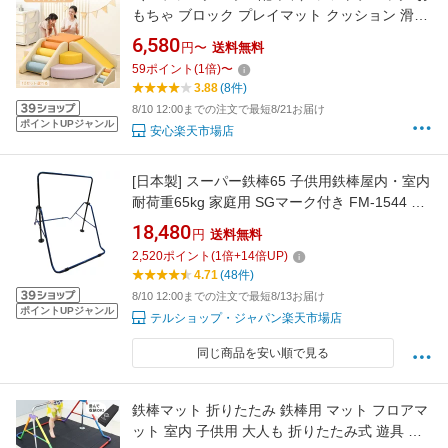
もちゃ ブロック プレイマット クッション 滑り
台 自由に 組み合わせ アスレチック 布製 玩具
6,580
円〜
送料無料
大型遊具 大型 室内遊具 キッズスペース キッズ
59
ポイント
(
1
倍)
〜
コーナー 子供 こども 幼児 保育園 保育用品 す
3.88
(8件)
べりだい お祝い
8/10 12:00までの注文で最短8/21お届け
ポイントUPジャンル
安心楽天市場店
[日本製] スーパー鉄棒65 子供用鉄棒屋内・室内
耐荷重65kg 家庭用 SGマーク付き FM-1544 屋
外利用可
18,480
円
送料無料
2,520
ポイント
(
1
倍+
14
倍UP)
4.71
(48件)
8/10 12:00までの注文で最短8/13お届け
ポイントUPジャンル
テルショップ・ジャパン楽天市場店
同じ商品を安い順で見る
鉄棒マット 折りたたみ 鉄棒用 マット フロアマ
ット 室内 子供用 大人も 折りたたみ式 遊具 お