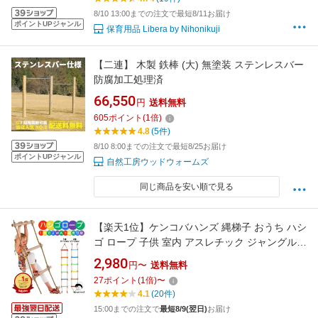
8/10 13:00までの注文で最短8/11お届け
ポイントUPジャンル
保育用品 Libera by Nihonikuji
【二連】 木製 鉄棒 (大) 無塗装 ステンレスバー
防腐加工処理済
66,550
円
送料無料
605
ポイント
(
1
倍)
4.8
(5件)
8/10 8:00までの注文で最短8/25お届け
ポイントUPジャンル
自然工房ウッドウォームズ
同じ商品を安い順で見る
【楽天1位】ケンコバハンズ 縄梯子 おうち ハシ
ゴ ロープ 子供 室内 アスレチック ジャングルジ
ム 避難はしご クライミングロープ 子供用木製
2,980
円〜
送料無料
はしご忍者 子供用屋外 プレイセットトレーニ
27
ポイント
(
1
倍)
〜
ング器具 スポーツ練習 避難用はしご 折りたた
4.1
(20件)
みラダー
15:00までの注文で
最短8/9(翌日)
お届け