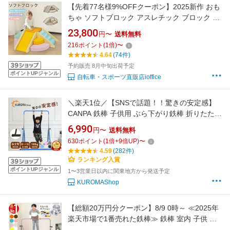
【先着77名様9%OFFクーポン】2025新作 おも
ちゃ ソフトブロック アスレチック ブロック ク
ッション 滑り台 すべりだい 玩具 自由組合 多
23,800
円〜
送料無料
機能 大型 室内 遊具 マルチカラー キッズスペー
216
ポイント
(
1
倍)
〜
ス 子供 こども キッズ 幼児 保育園 保育用品
4.64
(74件)
予約販売 8月中旬出荷予定
ポイントUPジャンル
自転車・スポーツ直販店ioffice
＼楽天1位／【SNSで話題！！驚きの安定感】
CANPA 鉄棒 子供用 ぶら下がり鉄棒 折りたたみ
自立式 室内 子供 コンパクト 家庭用 耐荷重約
6,990
円〜
送料無料
100kg 高さ調節 てつぼう さか上がり キッズ ぶ
630
ポイント
(
1
倍+
9
倍UP)
〜
らさがり 屋外 ブランコ 体操 運動 小学生 誕生
4.59
(282件)
日 ギフト クリスマス
ランキング入賞
ポイントUPジャンル
1〜3営業日以内に関東地方から発送予定
KUROMAShop
【総額20万円分クーポン】8/9 0時～ ≪2025年
楽天市場で1番売れた鉄棒≫ 鉄棒 室内 子供 ブ
ランコ 屋内 屋外 遊具 庭 室内遊具 逆上がり ぶ