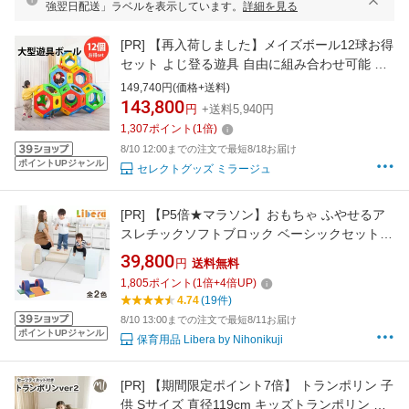
強翌日配送」ラベルを表示しています。
詳細を見る
[PR]
【再入荷しました】メイズボール12球お得
セット よじ登る遊具 自由に組み合わせ可能 耐
荷重が抜群 幼稚園遊具 玩具 知育玩具 幼稚園 保
149,740円(価格+送料)
育園 ジャングルジム [KY00100]
143,800
円
+送料5,940円
1,307
ポイント
(
1
倍)
8/10 12:00までの注文で最短8/18お届け
ポイントUPジャンル
セレクトグッズ ミラージュ
[PR]
【P5倍★マラソン】おもちゃ ふやせるア
スレチックソフトブロック ベーシックセット
ブロック ソフトブロック クッション 布製 玩具
39,800
円
送料無料
大型遊具 大型 室内遊具 室内 キッズスペース キ
1,805
ポイント
(
1
倍+
4
倍UP)
ッズコーナー 子供 こども 幼児 保育園 保育用品
4.74
(19件)
8/10 13:00までの注文で最短8/11お届け
ポイントUPジャンル
保育用品 Libera by Nihonikuji
[PR]
【期間限定ポイント7倍】 トランポリン 子
供 Sサイズ 直径119cm キッズトランポリン セ