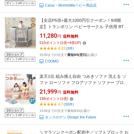
ポイントUPジャンル
Caraz・Momnlittleベビー用品店
【全店P5倍+最大1000円引クーポン！8/8限
定】トランポリン ベビーサークル 子供用 BTM
安全ネット付き 安全カバー セーフティネット
11,280
円
送料無料
付き スプリング式 静音 大型 家庭用 室内 スポ
510
ポイント
(
1
倍+
4
倍UP)
ーツ 遊具 おもちゃ とらんぽりん キッズ 子供用
4.33
(3件)
子ども 小学生 男の子 女の子 3歳
15:00までの注文で
最短8/9(翌日)
お届け
ポイントUPジャンル
COOMO
楽天1位 組み換え自由 つみきソファ 洗える ソ
ファ ローソファ フロアソファ ソファー ブロッ
クソファ 組み合わせ 積み木 つみき クッション
21,999
円
送料無料
知育おもちゃ 知育玩具 知育 幼児 子供 こども
199
ポイント
(
1
倍)
女の子 男の子 室内遊具 大型遊具
4.7
(30件)
13:00までの注文で最短8/10お届け
ポイントUPジャンル
タンスのゲン Design the Future
＼マラソンクーポン配布中／ソフトブロック お