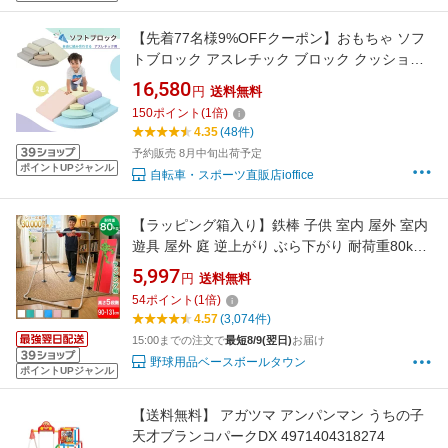
【先着77名様9%OFFクーポン】おもちゃ ソフ
トブロック アスレチック ブロック クッション
布製 玩具 大型 室内 遊具 滑り台 すべりだい キ
16,580
円
送料無料
ッズスペース 子供 こども キッズ 幼児 保育園
150
ポイント
(
1
倍)
保育用品
4.35
(48件)
予約販売 8月中旬出荷予定
ポイントUPジャンル
自転車・スポーツ直販店ioffice
【ラッピング箱入り】鉄棒 子供 室内 屋外 室内
遊具 屋外 庭 逆上がり ぶら下がり 耐荷重80kg
キッズ 折りたたみ鉄棒 折りたたみ式 大型遊具
5,997
円
送料無料
玩具 スポーツトイ てつぼう 子供 こども 練習
54
ポイント
(
1
倍)
体育 ブルー ホワイト ブラック ピンク ベージュ
4.57
(3,074件)
Little Athlete リトルアスリート
15:00までの注文で
最短8/9(翌日)
お届け
野球用品ベースボールタウン
ポイントUPジャンル
【送料無料】 アガツマ アンパンマン うちの子
天才ブランコパークDX 4971404318274