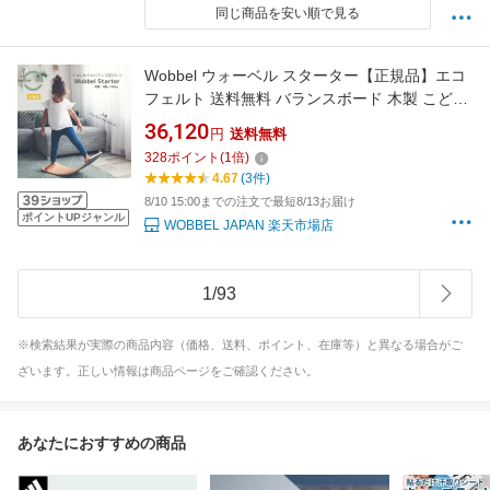
同じ商品を安い順で見る
Wobbel ウォーベル スターター【正規品】エコ
フェルト 送料無料 バランスボード 木製 こども
おもちゃ CEマーク 北欧家具 ギフト クリスマ
36,120
円
送料無料
スプレゼント 誕生日プレゼント入園祝い 体幹
328
ポイント
(
1
倍)
トレーニング 室内遊具 すべり台 アスレチック
4.67
(3件)
室内運動
8/10 15:00までの注文で最短8/13お届け
ポイントUPジャンル
WOBBEL JAPAN 楽天市場店
1
/
93
※検索結果が実際の商品内容（価格、送料、ポイント、在庫等）と異なる場合がご
ざいます。正しい情報は商品ページをご確認ください。
あなたにおすすめの商品