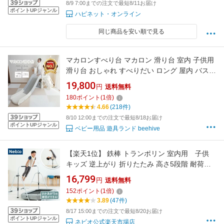
8/9 7:00までの注文で最短8/11お届け
ポイントUPジャンル
ハピネット・オンライン
同じ商品を安い順で見る
マカロンすべり台 マカロン 滑り台 室内 子供用
滑り台 おしゃれ すべりだい ロング 屋内 バスケ
ットゴール付き 室内用 室内遊具 キッズ 子供 幼
19,800
円
送料無料
児誕生日 プレゼント お祝 おもちゃ収納 クリス
180
ポイント
(
1
倍)
マスプレゼント
4.66
(218件)
8/10 12:00までの注文で最短8/18お届け
ポイントUPジャンル
ベビー用品 遊具ランド beehive
【楽天1位】 鉄棒 トランポリン 室内用 子供
キッズ 逆上がり 折りたたみ 高さ5段階 耐荷重
70kg 室内遊具 スポーツトイ 運動 さかあがり練
16,799
円
送料無料
習ができる！鉄棒&トランポリン ネビオ
152
ポイント
(
1
倍)
3.89
(47件)
8/17 15:00までの注文で最短8/20お届け
ポイントUPジャンル
ネビオ公式楽天市場店