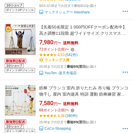
稚園 小学 ★[送料無料]
8/10 12:00までの注文で最短8/13お届け
ポイントUPジャンル
マックスシェアー maxshare
【先着50名限定 1.000円OFFクーポン配布中】
高さ調整11段階 超ワイドサイズ クリスマス プ
レゼント ニュアンスカラー 折りたたみ 自立式
7,980
円〜
送料無料
鉄棒 室内 子供 コンパクト 家庭用 耐荷重100kg
72
ポイント
(
1
倍)
〜
高さ調節 てつぼう さか上がり 子供用 キッズ ぶ
4.53
(542件)
らさがり ぶら下がり 屋外 ブランコ
ランキング入賞
15:00までの注文で
最短8/9(翌日)
お届け
ポイントUPジャンル
YouTen -楽天市場店-
鉄棒 ブランコ 室内 折りたたみ 吊り輪 ブランコ
物干し 屋内 室内遊具 特訓 運動 鉄棒練習 家庭
用 幼稚園 逆上がり ぶら下がり さか上がり チン
7,580
円〜
送料無料
ニング 子供用 キッズ ギフト おもちゃ 誕生日
68
ポイント
(
1
倍)
〜
こどもの日 tb【18ヶ月品質保証】
4.36
(380件)
15:00までの注文で
最短8/9(翌日)
お届け
CoCo-Shopping
ポイントUPジャンル