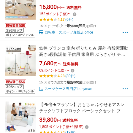
機能 自由組合 アスレチック ブロック クッショ
16,800
円〜
送料無料
ン 布製 玩具 大型 室内 遊具 滑り台 すべりだい
152
ポイント
(
1
倍)
〜
キッズスペース 子供 こども
4.17
(6件)
15:00までの注文で
最短8/9(翌日)
お届け
自転車・スポーツ直販店ioffice
ポイントUPジャンル
鉄棒 ブランコ 室内 折りたたみ 屋外 有酸素運動
高さ5段階調整 子供用 家庭用 ぶらさがり チン
ニング バスケットゴール付き 吊り輪付き キッ
7,680
円〜
送料無料
ズ 子供の日ギフト おもちゃ 鉄棒練習 誕生日 プ
69
ポイント
(
1
倍)
〜
レゼント【18ケ月品質保証】
4.23
(80件)
15:00までの注文で
最短8/9(翌日)
お届け
スーツケース専門店 busyman
ポイントUPジャンル
【P5倍★マラソン】おもちゃ ふやせるアスレ
チックソフトブロック ベーシックセット ブロ
ック ソフトブロック クッション 布製 玩具 大型
39,800
円
送料無料
遊具 大型 室内遊具 室内 キッズスペース キッズ
1,805
ポイント
(
1
倍+
4
倍UP)
コーナー 子供 こども 幼児 保育園 保育用品
4.74
(19件)