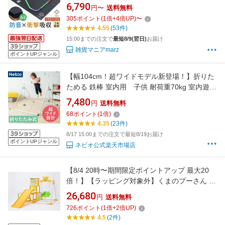
もちゃ 運動 逆上がり 練習 ダイエット器具 スポ
6,790
円〜
送料無料
ーツ キッズ プレゼント ギフト 小学生 男の子
305
ポイント
(
1
倍+
4
倍UP)
〜
女の子 プレゼント 孫
4.55
(53件)
15:00までの注文で
最短8/9(翌日)
お届け
雑貨マニアmarz
ポイントUPジャンル
【幅104cm！超ワイドモデル新登場！】折りた
ためる 鉄棒 室内用 子供 耐荷重70kg 室内遊具
運動 折りたたみ鉄棒ワイド nebio ネビオ
7,480
円
送料無料
68
ポイント
(
1
倍)
4.35
(23件)
8/17 15:00までの注文で最短8/19お届け
ポイントUPジャンル
ネビオ公式楽天市場店
【8/4 20時〜期間限定ポイントアップ 最大20
倍！】【ラッピング対象外】くまのプーさん お
りたたみロングスロープ キッズパークSPプラ
26,680
円
送料無料
スおもちゃ こども 子供 知育 勉強 遊具 室内 2
726
ポイント
(
1
倍+
2
倍UP)
歳
4.5
(2件)