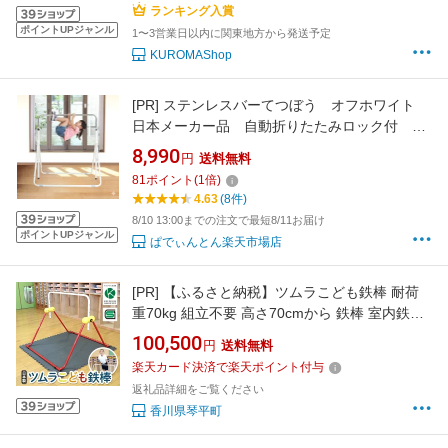
誕生日 ギフト クリスマス
ランキング入賞
ポイントUPジャンル
1〜3営業日以内に関東地方から発送予定
KUROMAShop
[PR]
ステンレスバーてつぼう オフホワイト
日本メーカー品 自動折りたたみロック付 ラ
クラク収納 室内・室外使用可【沖縄・離島
8,990
円
送料無料
発送不可】4985404070605
81
ポイント
(
1
倍)
4.63
(8件)
8/10 13:00までの注文で最短8/11お届け
ポイントUPジャンル
ぱでぃんとん楽天市場店
[PR]
【ふるさと納税】ツムラこども鉄棒 耐荷
重70kg 組立不要 高さ70cmから 鉄棒 室内鉄棒
逆上がり克服 逆上がり練習 子供用 スポーツ
100,500
円
送料無料
F5J-1194
楽天カード決済で楽天ポイント付与
返礼品詳細をご覧ください
香川県琴平町