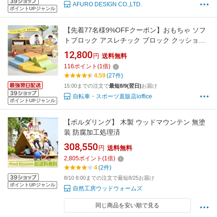
AFURO DESIGN CO.,LTD.
ポイントUPジャンル
【先着77名様9%OFFクーポン】おもちゃ ソフ
トブロック アスレチック ブロック クッション
布製 玩具 大型 室内 遊具 滑り台 すべりだい キ
12,800
円
送料無料
ッズスペース 子供 こども キッズ 幼児 保育園
116
ポイント
(
1
倍)
保育用品 お祝いプレゼント
4.59
(27件)
15:00までの注文で
最短8/9(翌日)
お届け
自転車・スポーツ直販店ioffice
ポイントUPジャンル
【ボルダリング】 木製 ウッドマウンテン 無塗
装 防腐加工処理済
308,550
円
送料無料
2,805
ポイント
(
1
倍)
4
(2件)
8/10 8:00までの注文で最短8/25お届け
ポイントUPジャンル
自然工房ウッドウォームズ
同じ商品を安い順で見る