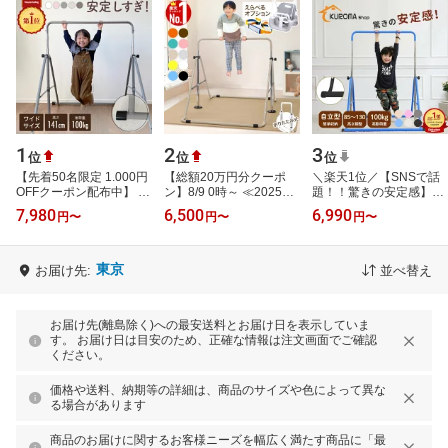
1
2
3
位
位
位
【先着50名限定 1.000円
【総額20万円分クーポ
＼楽天1位／【SNSで話
OFFクーポン配布中】 高
ン】8/9 0時～ ≪2025年
題！！驚きの安定感】
さ調整11段階 超ワイド
楽天市場で1番売れた鉄
CANPA 鉄棒 子供用 ぶら
7,980
6,500
6,990
円
〜
円
〜
円
〜
サイズ クリスマス プレ
棒≫ 鉄棒 室内 子供 ブラ
下がり鉄棒 折りたたみ
ゼント ニュ…
ンコ 屋内 …
自立式 室内 子…
東京
お届け先:
並べ替え
お届け先(離島除く)への最安送料とお届け日を表示していま
す。 お届け日は目安のため、正確な情報は注文画面でご確認
ください。
価格や送料、納期等の詳細は、商品のサイズや色によって異な
る場合があります
商品のお届けに関するお客様ニーズを幅広く満たす商品に「最