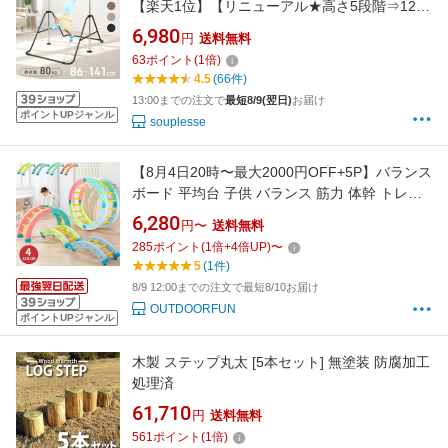
【楽天1位】【リニューアル★高さ5段階⇒12段
階調節】 鉄棒 室内 子供 家庭用 遊具 屋内 屋外
6,980
円
送料無料
庭 折りたたみ 収納 てつぼう 逆上がり さか上が
63
ポイント
(
1
倍)
り ぶら下がり ぶらさがり 体操 体幹 前回り キ
4.5
(66件)
ッズ おもちゃ おしゃれ インテリア かわい
13:00までの注文で
最短8/9(翌日)
お届け
ポイントUPジャンル
souplesse
【8月4日20時〜最大2000円OFF+5P】バランス
ボード 平均台 子供 バランス 筋力 体幹 トレー
ニング 運動不足解消 ストレス解消 耐荷重50kg
6,280
円〜
送料無料
ジャングルジム バランスブロック おもちゃ 室
285
ポイント
(
1
倍+
4
倍UP)
〜
内遊び 大型遊具 遊具 幼児 キッズ 運動 知育 ク
5
(1件)
リスマス プレゼント ギフト 屋外
8/9 12:00までの注文で最短8/10お届け
OUTDOORFUN
ポイントUPジャンル
木製 ステップ丸太 [5本セット] 無塗装 防腐加工
処理済
61,710
円
送料無料
561
ポイント
(
1
倍)