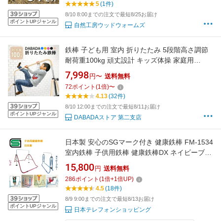
5
(1件)
8/10 8:00までの注文で最短8/25お届け
ポイントUPジャンル
自然工房ウッドウォームズ
鉄棒 子ども用 室内 折りたたみ 5段階高さ調節
耐荷重100kg 頑丈設計 キッズ体操 家庭用
DABADA FSZ
7,998
円〜
送料無料
72
ポイント
(
1
倍)
〜
4.13
(32件)
8/10 12:00までの注文で最短8/11お届け
ポイントUPジャンル
DABADAストア 第二支店
日本製 安心のSGマーク付き 健康鉄棒 FM-1534
室内鉄棒 子供用鉄棒 健康鉄棒DX ネイビーブル
ー(NB) / レッド(RD) 耐荷重40kg 4段階高さ調節
15,800
円
送料無料
お子様の成長後は物干しなどに 室内・野外兼用
286
ポイント
(
1
倍+
1
倍UP)
4.5
(18件)
8/9 9:00までの注文で最短8/13お届け
ポイントUPジャンル
日本テレフォンショッピング