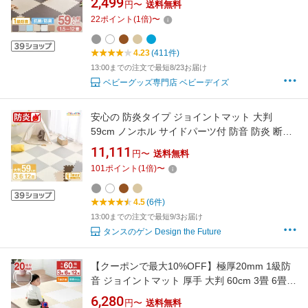
2,499
円〜
送料無料
工 PE フロアマット 3畳 6畳 12畳 プレイマット
22
ポイント
(
1
倍)
〜
断熱 ベビーマット 厚手 赤ちゃん 床マット
4.23
(411件)
13:00までの注文で最短8/23お届け
ベビーグッズ専門店 ベビーデイズ
安心の 防炎タイプ ジョイントマット 大判
59cm ノンホル サイドパーツ付 防音 防炎 断熱
単色 床暖房対応 PE ジョイント フロアマット
11,111
円〜
送料無料
プレイマット キッズマット 日本防炎協会認定
101
ポイント
(
1
倍)
〜
品 幼稚園 保育園 クッションマット 3畳 6畳 12
畳
4.5
(6件)
13:00までの注文で最短9/3お届け
タンスのゲン Design the Future
【クーポンで最大10%OFF】極厚20mm 1級防
音 ジョイントマット 厚手 大判 60cm 3畳 6畳
12畳 抗菌 床暖房対応 赤ちゃん カーペット ベ
6,280
円〜
送料無料