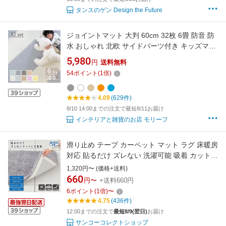
タンスのゲン Design the Future
ジョイントマット 大判 60cm 32枚 6畳 防音 防
水 おしゃれ 北欧 サイドパーツ付き キッズマッ
ト ベビーマット プレイマット フロアマット ク
5,980
円
送料無料
ッションマット カーペット パズルマット キッ
54
ポイント
(
1
倍)
ズラグ 敷物 子供 赤ちゃん ペット かわいい eva
子供部屋 リビング 引っ越し
4.09
(629件)
8/10 14:00までの注文で最短8/11お届け
インテリアと雑貨のお店 モリーフ
滑り止め テープ カーペット マット ラグ 床暖房
対応 貼るだけ ズレない 洗濯可能 吸着 カット
OK 安心すべり止めテープ 3m 巾3cm×3m おく
1,320円〜 (価格+送料)
だけ吸着 サンコー
660
円〜
+送料660円
6
ポイント
(
1
倍)
〜
4.75
(436件)
12:00までの注文で
最短8/9(翌日)
お届け
サンコーコレクトショップ