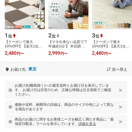
1
2
3
位
位
位
【クーポンで最大
【マネ出来ない品質で“7
【クーポンで最大
10%OFF】【楽天1位】1
年連続1位”】 木目調 ジ
10%OFF】【楽天1位】
級防音 ジョイントマット
ョイントマット 大判
木目調 ジョイントマット
2,480
2,999
2,480
円
〜
円
〜
円
〜
大判 60cm 3畳 4.5畳 6畳
59cm 1.5畳 3畳 4.5畳 6
大判 60cm 1.5畳 3畳 4.5
12畳 サイドパ…
畳 12畳 1…
畳 6畳 12畳 1級…
東京
お届け先:
並べ替え
お届け先(離島除く)への最安送料とお届け日を表示していま
す。 お届け日は目安のため、正確な情報は注文画面でご確認
ください。
価格や送料、納期等の詳細は、商品のサイズや色によって異な
る場合があります
商品のお届けに関するお客様ニーズを幅広く満たす商品に「最
強翌日配送」ラベルを表示しています。
詳細を見る