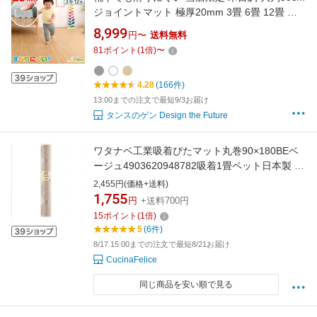
ジョイントマット 極厚20mm 3畳 6畳 12畳 木
目 すべりにくい ピタッと 抗菌 ジョイント マッ
8,999
円〜
送料無料
ト クッションマット フロアマット puカーペッ
81
ポイント
(
1
倍)
〜
ト ベビー 防音 滑り止め ホワイト ナチュラル
4.28
(166件)
13:00までの注文で最短9/3お届け
タンスのゲン Design the Future
ワタナベ工業吸着ぴたマット丸巻90×180BEベ
ージュ4903620948782吸着1畳ペット日本製 父
の日 ギフト プレゼント 敬老の日
2,455円(価格+送料)
1,755
円
+送料700円
15
ポイント
(
1
倍)
5
(6件)
8/17 15:00までの注文で最短8/21お届け
CucinaFelice
同じ商品を安い順で見る