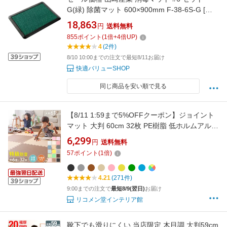
G(緑) 除菌マット 600×900mm F-38-6S-G [代
引不可]
18,863
円
送料無料
855
ポイント
(
1
倍+
4
倍UP)
4
(2件)
8/10 10:00までの注文で最短8/11お届け
快適バリューSHOP
同じ商品を安い順で見る
【8/11 1:59まで5%OFFクーポン】ジョイント
マット 大判 60cm 32枚 PE樹脂 低ホルムアルデ
ヒド 6畳相当 32枚組 レイアウト自由★安心素
6,299
円
送料無料
材のカラフルプレイマット【PlayMO】 フロア
57
ポイント
(
1
倍)
マット ベビー 赤ちゃん 幼児 洗える 防音 断熱
保温 サイドパーツ付【送料無料】
4.21
(271件)
9:00までの注文で
最短8/9(翌日)
お届け
リコメン堂インテリア館
靴下でも滑りにくい 当店限定 木目調 大判59cm