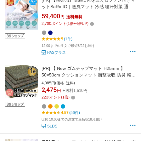
[PR]
【新発売】快適に体を支えるファン付きマ
ットSaRattO｜送風マット 冷感 寝汗対策 通気
性 蒸れ対策 夏用 快眠マット ベッドマット 敷き
59,400
円
送料無料
パッド 省エネ 日本製
2,700
ポイント
(
1
倍+
4
倍UP)
5
(1件)
12:00までの注文で最短8/22お届け
PASプラス
[PR]
【 New ゴムチップマット H25mm 】
50×50cm クッションマット 衝撃吸収 防炎 転倒
防止 防音 マット 丈夫 キッチン 台所 ペット 犬
4,085円(価格+送料)
滑らない 介護 転倒 防止 ジョイントマット 床保
2,475
円
+送料1,610円
護 バルコニー 防振 室内 安全 足 膝 腰 トレーニ
22
ポイント
(
1
倍)
ング クッション 防音マット 防振マット
4.57
(56件)
8/10 10:00までの注文で最短8/18お届け
SLDS