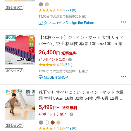
4.46
(271件)
13:00までの注文で最短8/23お届け
タンスのゲン Design the Future
【10枚セット】ジョイントマット 大判 サイド
パーツ付 空手 格闘技 赤/青 100cm×100cm 厚さ
2cm 衝撃吸収 防音 抗菌 防臭 EVA ジムマット
26,400
円
送料無料
トレーニング 合気道 テコンドー プレイマット
240
ポイント
(
1
倍)
フロアマット ハード MUGEN 洗える キッズ パ
4.33
(6件)
ズルマット クッションマット
13:00までの注文で最短8/13お届け
MUGEN SHOP
靴下でも すべりにくい ジョイントマット 木目
調 大判 59cm 16枚 32枚 64枚 3畳 6畳 12畳 木
目 サイドパーツ ノンホル クッションマット パ
5,499
円〜
送料無料
ズルマット 10mm厚 フロアマット プレイマッ
49
ポイント
(
1
倍)
〜
ト キッズマット ジョイント マット ベビー 防音
4.18
(449件)