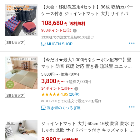
【大会・移動教室用4セット】36枚 収納カバー
ケース付き ジョイントマット 大判 サイドパー
ツ付 空手 格闘技 赤青 白黒 100cm×100cm 厚さ
108,680
円
送料無料
2cm 衝撃吸収 防音 EVA ジムマット トレーニン
988
ポイント
(
1
倍)
グ 合気道 テコンドー プレイマット フロアマッ
13:00までの注文で最短8/13お届け
ト MUGEN 洗える クッションマット
MUGEN SHOP
【今だけ★最大1,000円引クーポン配布中】畳
マット 防音 床暖 対応 置き畳 琉球畳 ユニット
畳 い草 67×67cm×厚み15mm 調湿 半畳 縁無し
5,800円〜 (価格+送料)
日本製 3畳 4畳半 6畳 和室 フローリング 日本製
3,800
円〜
+送料2,000円
床冷え防止【 置き畳 畳 ユニット畳 フローリン
34
ポイント
(
1
倍)
〜
グ 敷くだけ マット】
4.85
(26件)
8/10 12:00までの注文で最短8/25お届け
置き畳のくつろぎ屋
ジョイントマット 大判 60cm 16枚 防音 防水 お
しゃれ 北欧 サイドパーツ付き キッズマット ベ
ビーマット プレイマット フロアマット クッシ
3,980