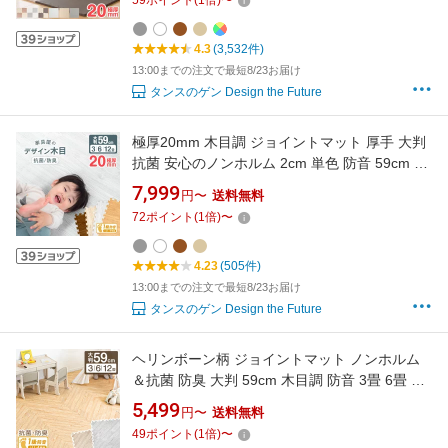
59
ポイント
(
1
倍)
〜
2cm プレイマット クッションマット パズルマ
ット
4.3
(3,532件)
13:00までの注文で最短8/23お届け
タンスのゲン Design the Future
極厚20mm 木目調 ジョイントマット 厚手 大判
抗菌 安心のノンホルム 2cm 単色 防音 59cm 3
畳 6畳 12畳 木目 サイドパーツ付 洗える 2cm厚
7,999
円〜
送料無料
マット フロアマット プレイマット クッション
72
ポイント
(
1
倍)
〜
マット パズルマット 赤ちゃん おしゃれ
4.23
(505件)
13:00までの注文で最短8/23お届け
タンスのゲン Design the Future
ヘリンボーン柄 ジョイントマット ノンホルム
＆抗菌 防臭 大判 59cm 木目調 防音 3畳 6畳 12
畳 ジョイント マット フロアマット プレイマッ
5,499
円〜
送料無料
ト キッズマット クッションマット 床暖房対応
49
ポイント
(
1
倍)
〜
ヘリンボーン 柄 木目 ベビー 赤ちゃん おしゃれ