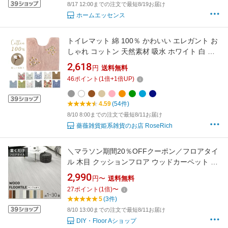
8/17 12:00までの注文で最短8/19お届け
ホームエッセンス
トイレマット 綿 100％ かわいい エレガント お
しゃれ コットン 天然素材 吸水 ホワイト 白 洗
える 花柄 トイレ マット 刺繍 ピンク パープル
2,618
円
送料無料
緑 グリーン ブルー 水色 薔薇 マーガレット オ
46
ポイント
(
1
倍+
1
倍UP)
レンジ
4.59
(54件)
8/10 8:00までの注文で最短8/11お届け
薔薇雑貨姫系雑貨のお店 RoseRich
＼マラソン期間20％OFFクーポン／フロアタイ
ル 木目 クッションフロア ウッドカーペット 1
畳 2畳 3畳 6畳 12畳 フロアタイル フロアマッ
2,990
円〜
送料無料
ト 木目調 置くだけ フロアシート 長方形 床材
27
ポイント
(
1
倍)
〜
フローリング 脱衣所 玄関 貼るだけ 防水 PVC素
5
(3件)
材 シールタイプ 賃貸
8/10 13:00までの注文で最短8/11お届け
DIY・Floor Aショップ