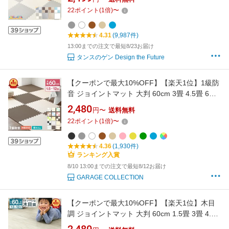
4.5畳 6畳 12畳 プレイマット キッズマット ベ
22
ポイント
(
1
倍)
〜
ビーマット クッションマット マット パズルマ
ット
4.31
(9,987件)
13:00までの注文で最短8/23お届け
タンスのゲン Design the Future
【クーポンで最大10%OFF】【楽天1位】1級防
音 ジョイントマット 大判 60cm 3畳 4.5畳 6畳
12畳 サイドパーツ付 プレイマット ベビーマッ
2,480
円〜
送料無料
ト 赤ちゃん ジョイント 床暖房対応 抗菌 防臭
22
ポイント
(
1
倍)
〜
フロアマット キッズマット カーペット キッズ
マット カラフル 物質検査済
4.36
(1,930件)
ランキング入賞
8/10 13:00までの注文で最短8/12お届け
GARAGE COLLECTION
【クーポンで最大10%OFF】【楽天1位】木目
調 ジョイントマット 大判 60cm 1.5畳 3畳 4.5
畳 6畳 12畳 1級防音 抗菌 防臭 木目 カーペット