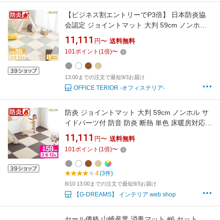
【ビジネス割エントリーでP3倍】 日本防炎協
会認定 ジョイントマット 大判 59cm ノンホル
サイドパーツ付 防炎タイプ 防音 防炎 断熱 単色
11,111
円〜
送料無料
床暖房対応 PE ジョイント フロアマット プレイ
101
ポイント
(
1
倍)
〜
マット キッズマット 幼稚園 保育園 病院 施設
クッションマット 3畳 6畳 12畳
13:00までの注文で最短9/3お届け
OFFICE TERIOR -オフィステリア-
防炎 ジョイントマット 大判 59cm ノンホル サ
イドパーツ付 防音 防炎 断熱 単色 床暖房対応
PE 3畳 6畳 12畳 ジョイント フロアマット プレ
11,111
円〜
送料無料
イマット キッズマット ベビーマット マット 日
101
ポイント
(
1
倍)
〜
本防炎協会認定品 幼稚園 保育園 子供部屋 おし
ゃれ
4
(3件)
8/10 13:00までの注文で最短9/3お届け
【G-DREAMS】 インテリア web shop
セール価格 山崎産業 消毒マット #6 セット