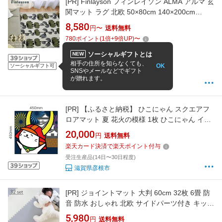
[PR]
Finlayson フィンレイソン ALMA アルマ 玄
関マット ラグ 北欧 50×80cm 140×200cm
200×200cm 200×250cm モダン ベルギー製 ゴ
8,580
円〜
送料無料
ブラン織 花柄 大人かわいい 軽量 輸入マット 韓
780
ポイント
(
1
倍+
9
倍UP)
〜
国風インテリア 韓国風マット 人気 おすすめ ギ
フト
ソーシャルギフトとは
NEW
5
(1件)
相手の住所を知らなくても、
OK
ソーシャルギフト可
SNSやメールなどでギフト
8/17 12:00までの注文で最短8/21お届け
が贈れます。
Room My Style
[PR]
【ふるさと納税】 ひこにゃん スクエアフ
ロアマット 夏 花火の模様 1枚 ひこにゃん イン
テリア キッチンマット マット かわいい ご当地
20,000
円
送料無料
キャラクター 滋賀 彦根
楽天カード決済で楽天ポイント付与
受注生産品(14日〜30日程度)
滋賀県彦根市
[PR]
ジョイントマット 大判 60cm 32枚 6畳 防
音 防水 おしゃれ 北欧 サイドパーツ付き キッズ
マット ベビーマット プレイマット フロアマッ
5,980
円
送料無料