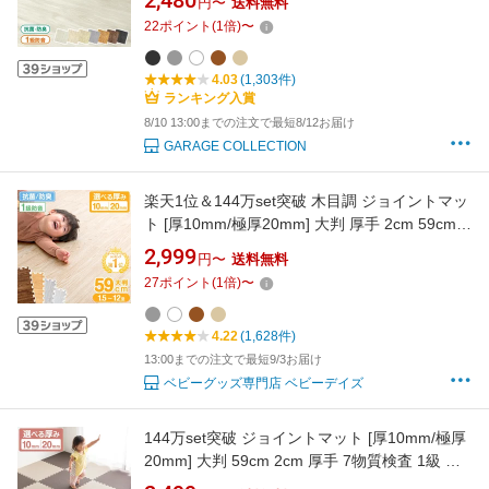
2,480
円〜
送料無料
フロアマット 床暖房対応 プレイマット パズル
22
ポイント
(
1
倍)
〜
マット キッズマット クッションマット マット
ベビー 赤ちゃん おしゃれ
4.03
(1,303件)
ランキング入賞
8/10 13:00までの注文で最短8/12お届け
GARAGE COLLECTION
楽天1位＆144万set突破 木目調 ジョイントマッ
ト [厚10mm/極厚20mm] 大判 厚手 2cm 59cm
1.5畳 3畳 4.5畳 6畳 12畳 床暖房対応 抗菌 防臭
2,999
円〜
送料無料
木目 ジョイント マット 赤ちゃん 防音 フロアマ
27
ポイント
(
1
倍)
〜
ット クッションマット パズルマット 床マット
4.22
(1,628件)
13:00までの注文で最短9/3お届け
ベビーグッズ専門店 ベビーデイズ
144万set突破 ジョイントマット [厚10mm/極厚
20mm] 大判 59cm 2cm 厚手 7物質検査 1級 防
音 サイドパーツ付 単色 床暖房対応 抗菌防臭加