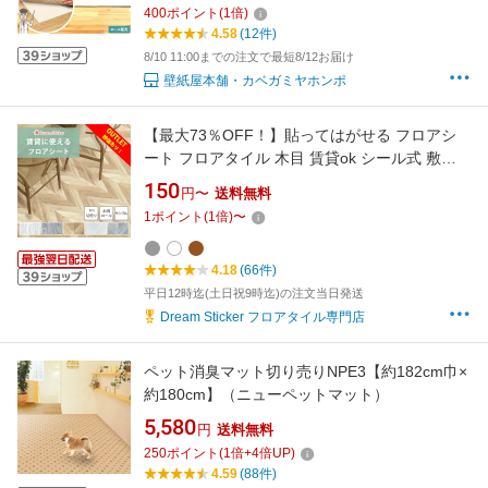
応 滑り止め 遮音 衝撃吸収 ペット 子ども 楽器
400
ポイント
(
1
倍)
賃貸 マンション 騒音 対策 足音 軽減
4.58
(12件)
8/10 11:00までの注文で最短8/12お届け
壁紙屋本舗・カベガミヤホンポ
【最大73％OFF！】貼ってはがせる フロアシ
ート フロアタイル 木目 賃貸ok シール式 敷く
だけ 6畳 フローリングシート 床 リメイクシー
150
円〜
送料無料
ト 床シートトイレ 玄関 キッチン 洗面所 大理石
1
ポイント
(
1
倍)
〜
ヘリンボーン 防水 ペット キズ防止 耐摩耗 床暖
1m単位/2m/20m/30mロール/サンプル
4.18
(66件)
平日12時迄(土日祝9時迄)の注文当日発送
Dream Sticker フロアタイル専門店
ペット消臭マット切り売りNPE3【約182cm巾×
約180cm】（ニューペットマット）
5,580
円
送料無料
250
ポイント
(
1
倍+
4
倍UP)
4.59
(88件)