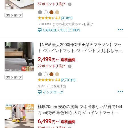
ビー フロアマット 厚み 2cm キッズマット プレ
57
ポイント
(
1
倍)
〜
イマット ベビーマット クッションマット おし
ゃれ ジョイント 送料無料
4.3
(310件)
8/10 13:00までの注文で最短8/12お届け
GARAGE COLLECTION
【NEW 最大2000円OFF★楽天マラソン】マッ
ト ジョイントマット ジョイント 大判 おしゃれ
フロアマット タイルカーペット フロアタイル
2,499
円〜
送料無料
ラグ 1.5畳 3畳 4.5畳 6畳 8畳 防音 床暖房対応
22
ポイント
(
1
倍)
〜
抗菌 防臭 クッションマット タイルマット ペッ
ト 木目調 大理石 単色 45cm 8/10/18mm 厚
4.4
(2,701件)
来月16日に発送予定
インテローグ
極厚20mm 安心の抗菌 マネ出来ない品質で144
万set突破 単色対応 大判 ジョイントマット
59cm 3畳 6畳 12畳 抗菌 床暖房対応 赤ちゃん
6,499
円〜
送料無料
カーペット ベビー フロアマット 防音 厚手 厚み