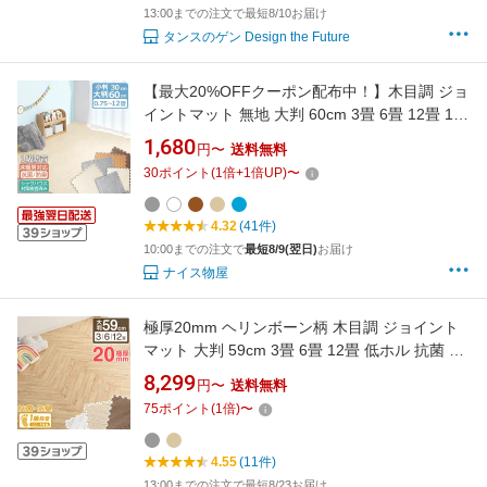
13:00までの注文で最短8/10お届け
タンスのゲン Design the Future
【最大20%OFFクーポン配布中！】木目調 ジョ
イントマット 無地 大判 60cm 3畳 6畳 12畳 1級
防音 小判 30cm 0.75畳 1.5畳 抗菌 防臭 木目 洗
1,680
円〜
送料無料
える プレイマット ベビーマット キッズマット
30
ポイント
(
1
倍+
1
倍UP)
〜
カーペット フロアマット 床暖房対応 マット パ
ズルマット クッショ
4.32
(41件)
10:00までの注文で
最短8/9(翌日)
お届け
ナイス物屋
極厚20mm ヘリンボーン柄 木目調 ジョイント
マット 大判 59cm 3畳 6畳 12畳 低ホル 抗菌 防
臭 防音 洗える 断熱 床暖房対応 1級防音 サイド
8,299
円〜
送料無料
パーツ付 ジョイント マット フロアマット プレ
75
ポイント
(
1
倍)
〜
イマット ヘリンボーン 極厚 厚手 2cm おしゃれ
4.55
(11件)
13:00までの注文で最短8/23お届け