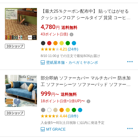
【最大25％クーポン配布中】 貼ってはがせる
クッションフロア シールタイプ 賃貸 コーヒー
パーラー タイル 柄 幅88cm×176cm 床 シート
4,780
円
送料無料
オレンジ 黒 花柄 昭和 レトロ おしゃれ アンテ
43
ポイント
(
1
倍)
ィーク 喫茶店 玄関 洗面所 床に貼る リメイクシ
ート フローリング 壁紙屋本舗
4.21
(24件)
8/10 11:00までの注文で最短8/26お届け
壁紙屋本舗・カベガミヤホンポ
部分即納 ソファーカバー マルチカバー 防水加
工 ソファーシーツ ソファーパッド ソファーカ
バー 4人掛け 3人掛け 2人掛け 1人掛け 肘掛け
999
円〜
送料無料
マルチカバー 汚れ防止 キズ防止 ソファーカバ
18
ポイント
(
1
倍+
1
倍UP)
〜
ー 洗濯可 sofa リビング 滑り止め 犬猫対策 ダ
イニング 12色 送料無料
4.44
(18件)
入金後5〜8日(土日祝除く)以内に発送予定
MT GRACE