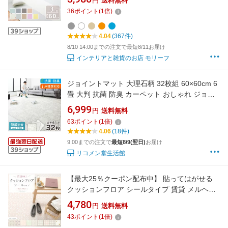
円
送料無料
ョンマット カーペット パズルマット キッズラ
36
ポイント
(
1
倍)
グ 敷物 子供 赤ちゃん ペット かわいい 子供部
屋 引っ越し リビング
4.04
(367件)
8/10 14:00までの注文で最短8/11お届け
インテリアと雑貨のお店 モリーフ
ジョイントマット 大理石柄 32枚組 60×60cm 6
畳 大判 抗菌 防臭 カーペット おしゃれ ジョイ
ント マット 木目 フローリング【送料無料】
6,999
円
送料無料
63
ポイント
(
1
倍)
4.06
(18件)
9:00までの注文で
最短8/9(翌日)
お届け
リコメン堂生活館
【最大25％クーポン配布中】 貼ってはがせる
クッションフロア シールタイプ 賃貸 メルヘン
タイル 柄 幅88cm×176cm 床 シート 白 グレー
4,780
円
送料無料
ピンク アラベスク かわいい おしゃれ 女子 部屋
43
ポイント
(
1
倍)
玄関 洗面所 床に 貼るだけ 簡単 リメイクシート