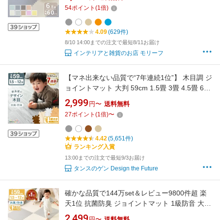
ト クッションマット カーペット パズルマット
54
ポイント
(
1
倍)
キッズラグ 敷物 子供 赤ちゃん ペット かわいい
eva 子供部屋 リビング 引っ越し
4.09
(629件)
8/10 14:00までの注文で最短8/11お届け
インテリアと雑貨のお店 モリーフ
【マネ出来ない品質で“7年連続1位”】 木目調 ジ
ョイントマット 大判 59cm 1.5畳 3畳 4.5畳 6畳
12畳 1級防音 抗菌 防臭 木目 フロアマット 床暖
2,999
円〜
送料無料
房対応 プレイマット パズルマット クッション
27
ポイント
(
1
倍)
〜
マット キッズマット マット ベビー 赤ちゃん
4.42
(5,651件)
ランキング入賞
13:00までの注文で最短9/3お届け
タンスのゲン Design the Future
確かな品質で144万set＆レビュー9800件超 楽
天1位 抗菌防臭 ジョイントマット 1級防音 大判
59cm 単色 床暖房対応 フロアマット 1.5畳 3畳
2,499
円〜
送料無料