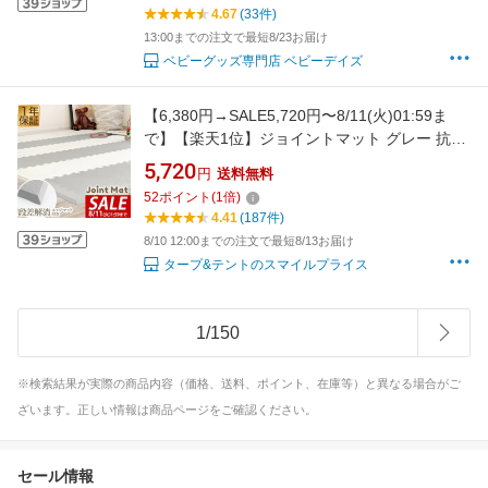
4.67
(33件)
13:00までの注文で最短8/23お届け
ベビーグッズ専門店 ベビーデイズ
【6,380円→SALE5,720円〜8/11(火)01:59ま
で】【楽天1位】ジョイントマット グレー 抗菌
プレイマット フロアマット 赤ちゃん キッズ ベ
5,720
円
送料無料
ビーマット 防臭 防音 パズルマット 厚さ1.4cm
52
ポイント
(
1
倍)
30cm 36枚セット 約2畳 キズ防止 クッションマ
4.41
(187件)
ット ■[送料無料]
8/10 12:00までの注文で最短8/13お届け
タープ&テントのスマイルプライス
1
/
150
※検索結果が実際の商品内容（価格、送料、ポイント、在庫等）と異なる場合がご
ざいます。正しい情報は商品ページをご確認ください。
セール情報