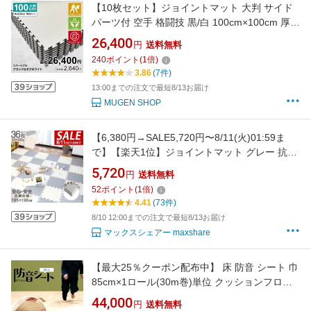
【10枚セット】ジョイントマット 大判 サイド
パーツ付 空手 格闘技 黒/白 100cm×100cm 厚さ
2cm 衝撃吸収 防音 抗菌 防臭 EVA ジムマット
26,400
円
送料無料
トレーニング 合気道 テコンドー プレイマット
240
ポイント
(
1
倍)
フロアマット ハード MUGEN 洗える キッズ パ
3.86
(7件)
ズルマット クッションマット
13:00までの注文で最短8/13お届け
MUGEN SHOP
【6,380円→SALE5,720円〜8/11(火)01:59ま
で】【楽天1位】ジョイントマット グレー 抗菌
プレイマット フロアマット 赤ちゃん キッズ ベ
5,720
円
送料無料
ビーマット 防臭 防音 パズルマット 厚さ1.4cm
52
ポイント
(
1
倍)
30cm 36枚セット 約2畳 キズ防止 クッションマ
4.41
(73件)
ット ★[送料無料]
8/10 12:00までの注文で最短8/13お届け
マックスシェアー maxshare
【最大25％クーポン配布中】 床 防音 シート 巾
85cm×1ロール(30m巻)単位 クッションフロア
や カーペット マット ラグ の 下地 に 床暖房対
44,000
円
送料無料