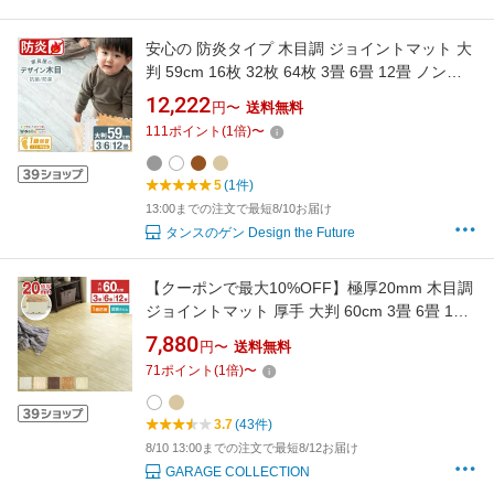
安心の 防炎タイプ 木目調 ジョイントマット 大
判 59cm 16枚 32枚 64枚 3畳 6畳 12畳 ノンホ
ル 抗菌 防臭 サイドパーツ付 防音 防炎 断熱 単
12,222
円〜
送料無料
色 PE ジョイント フロアマット プレイマット
111
ポイント
(
1
倍)
〜
キッズマット 1級防音 日本防炎協会認定品
5
(1件)
13:00までの注文で最短8/10お届け
タンスのゲン Design the Future
【クーポンで最大10%OFF】極厚20mm 木目調
ジョイントマット 厚手 大判 60cm 3畳 6畳 12
畳 1級防音 抗菌 木目 洗える カーペット 赤ちゃ
7,880
円〜
送料無料
ん ベビー フロアマット 厚み 2cm 床暖房対応
71
ポイント
(
1
倍)
〜
キッズマット プレイマット パズルマット クッ
ションマット おしゃれ 送料無料
3.7
(43件)
8/10 13:00までの注文で最短8/12お届け
GARAGE COLLECTION