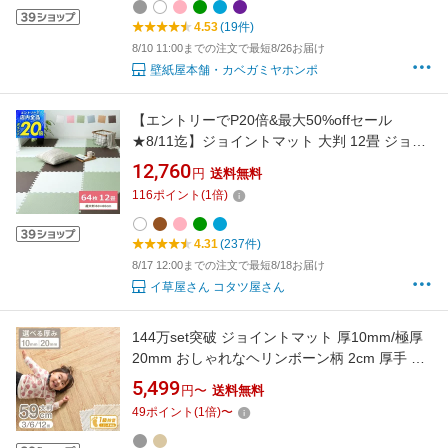
フローリング 壁紙屋本舗
4.53
(19件)
8/10 11:00までの注文で最短8/26お届け
壁紙屋本舗・カベガミヤホンポ
【エントリーでP20倍&最大50%offセール
★8/11迄】ジョイントマット 大判 12畳 ジョイ
ントマット 64枚セット (約12畳分)約
12,760
円
送料無料
60×60×1.0cmカーペット 防音 マット キッズ 子
116
ポイント
(
1
倍)
供部屋 プレイマット 業務用 安心 ノンホル
4.31
(237件)
8/17 12:00までの注文で最短8/18お届け
イ草屋さん コタツ屋さん
144万set突破 ジョイントマット 厚10mm/極厚
20mm おしゃれなヘリンボーン柄 2cm 厚手 大
判 ジョイントマット ノンホルム 抗菌 防臭 防音
5,499
円〜
送料無料
大判 59cm 木目調 単色 防音 木目 洗える 32枚
49
ポイント
(
1
倍)
〜
6畳 64枚 12畳 ジョイント マット ベビー 床暖
房対応