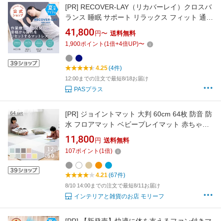
[PR]
RECOVER-LAY（リカバーレイ）クロスバ
ランス 睡眠 サポート リラックス フィット 通気
性 マットレス 敷布団 三つ折り 三ツ折り 折りた
41,800
円〜
送料無料
たみ 撥水 腰痛 整体 洗え 快眠 通気性 丸洗い 寝
1,900
ポイント
(
1
倍+
4
倍UP)
〜
具 睡眠の質が上がる 寝返り 呼吸 深い 生活 習
慣 作業療法士 不眠 樹脂
4.25
(4件)
12:00までの注文で最短8/18お届け
PASプラス
[PR]
ジョイントマット 大判 60cm 64枚 防音 防
水 フロアマット ベビープレイマット 赤ちゃん
フロア―マット キッズラグ ラグ 敷物 キッズ か
11,800
円
送料無料
わいい おしゃれ 北欧 eva 子供部屋 サイドパー
107
ポイント
(
1
倍)
ツ付き グレー おしゃれ家具 リビング インテリ
ア タイルマット タイルカーペット 北欧
4.21
(67件)
8/10 14:00までの注文で最短8/11お届け
インテリアと雑貨のお店 モリーフ