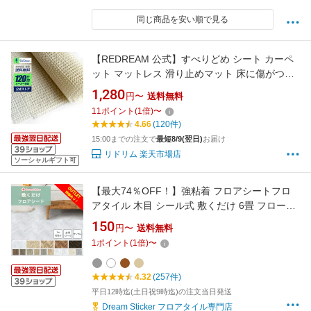
同じ商品を安い順で見る
【REDREAM 公式】すべりどめ シート カーペ
ット マットレス 滑り止めマット 床に傷がつく
のを防ぎながら、振動や生活音を和らげるとい
1,280
円〜
送料無料
った効果もあります
11
ポイント
(
1
倍)
〜
4.66
(120件)
15:00までの注文で
最短8/9(翌日)
お届け
リドリム 楽天市場店
ソーシャルギフト可
【最大74％OFF！】強粘着 フロアシートフロ
アタイル 木目 シール式 敷くだけ 6畳 フローリ
ングシート 床 リメイクシート 床 シート トイレ
150
円〜
送料無料
玄関 キッチン 大理石 ヘリンボーン 防水 ペット
1
ポイント
(
1
倍)
〜
キズ防止 耐摩耗 床暖対応 持家 事務所 店舗用
1m単位/2m/20m/30mロール/サンプル
4.32
(257件)
平日12時迄(土日祝9時迄)の注文当日発送
Dream Sticker フロアタイル専門店