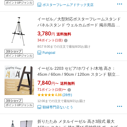
ポイントUPジャンル
ポスターフレームアドテック支店
イーゼル／大型対応ポスターフレームスタンド
パネルスタンド ウェルカムボード 掲示用品 事
務用品 絵画 額縁 ポスター 写真 看板 三脚 店舗
3,780
円
送料無料
ディスプレイ 送料無料
34
ポイント
(
1
倍)
8/17 8:00までの注文で最短8/20お届け
Fungoal
ポイントUPジャンル
イーゼル 2203 セピア/ホワイト/木地 高さ：
45cm / 60cm / 90cm / 120cm スタンド 額立て
木製 額縁用 大額
7,840
円〜
送料無料
71
ポイント
(
1
倍)
〜
4.86
(28件)
12:00までの注文で最短8/21お届け
ポイントUPジャンル
額縁専門店ないとう
折りたたみ メタルイーゼル 高さ3段式 最大