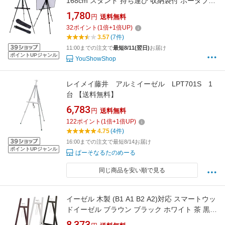
168cm スタンド 持ち運び 収納袋付 ポータブル
スケッチ 絵画 ポスター 看板 メニュー[おす す
1,780
円
送料無料
め][送料無料(一部地域を除く)]
32
ポイント
(
1
倍+
1
倍UP)
3.57
(7件)
11:00までの注文で
最短8/11(翌日)
お届け
ポイントUPジャンル
YouShowShop
レイメイ藤井 アルミイーゼル LPT701S 1
台 【送料無料】
6,783
円
送料無料
122
ポイント
(
1
倍+
1
倍UP)
4.75
(4件)
16:00までの注文で最短8/14お届け
ポイントUPジャンル
ぱーそなるたのめーる
同じ商品を安い順で見る
イーゼル 木製 (B1 A1 B2 A2)対応 スマートウッ
ドイーゼル ブラウン ブラック ホワイト 茶 黒
白 三脚 台 パネルスタンド スタンド 看板立て
8,373