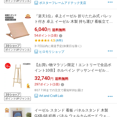
ポイントUPジャンル
ポスターフレームアドテック支店
『楽天1位』卓上イーゼル 折りたたみ式 パレッ
ト付き 卓上 イーゼル 木製 持ち運び 看板立て
角度調節 描画イーゼル デスクイーゼル 絵画イ
6,040
円
送料無料
ーゼル スケッチ 手芸 ターレンス 油絵 画材 水
54
ポイント
(
1
倍)
彩画 模写 スケッチ デスク ミニイゼール 写生
4.5
(4件)
絵画 スタジオ絵画 芸術
3~7日以内に発送予定(休業日を除く)
ポイントUPジャンル
ヒロモリショップ
【お買い物マラソン限定！エントリーで全品ポ
イント10倍】ホルベイン デッサンイーゼル
T22-L (122441)
32,740
円
送料無料
297
ポイント
(
1
倍)
8/17 7:00までの注文で最短8/18お届け
Art and Craft Lab
ポイントUPジャンル
イーゼル スタンド 看板 パネルスタンド 木製
GXB-68 絵画 パネル ウェルカムボード ウェデ