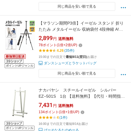
同じ商品を安い順で見る
【マラソン期間P3倍】イーゼル スタンド 折り
たたみ メタルイーゼル 収納袋付 4段伸縮 A!縦
対応 軽量 ブラック 画材 絵画 写生 看板 ウェル
2,899
円
送料無料
カムボード ポスター メニュー ディスプレイ 展
78
ポイント
(
1
倍+
2
倍UP)
示 イベント 結婚式 推し活 パネル A0 B1 対応
4.26
(35件)
高さ調整 送料無料
15:00までの注文で
最短8/11(翌日)
お届け
ダンスシューズとラケットバッグ
ポイントUPジャンル
同じ商品を安い順で見る
ナカバヤシ スチールイーゼル シルバー
EZ−501S 1台 【送料無料】【代引・時間指定
不可】
7,431
円
送料無料
134
ポイント
(
1
倍+
1
倍UP)
4
(1件)
16:00までの注文で最短8/14お届け
ポイントUPジャンル
ぱーそなるたのめーる