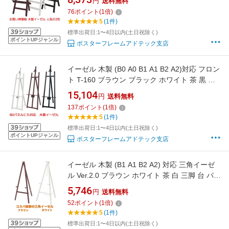
円
送料無料
看板スタンド おしゃれ ポスター パネル 額縁 黒
76
ポイント
(
1
倍)
板 スチレンボード メニュー 高級 店舗 飲食店
5
(1件)
カフェ
標準出荷日:1〜4日以内(土日祝除く)
ポイントUPジャンル
ポスターフレームアドテック支店
イーゼル 木製 (B0 A0 B1 A1 B2 A2)対応 フロン
ト T-160 ブラウン ブラック ホワイト 茶 黒 白
三脚 台 パネルスタンド スタンド 看板立て 看板
15,104
円
送料無料
スタンド おしゃれ ポスター パネル 額縁 黒板
137
ポイント
(
1
倍)
看板 メニュー 大型 店舗 飲食店 カフェ 店
5
(1件)
標準出荷日:1〜4日以内(土日祝除く)
ポイントUPジャンル
ポスターフレームアドテック支店
イーゼル 木製 (B1 A1 B2 A2) 対応 三角イーゼ
ル Ver.2.0 ブラウン ホワイト 茶 白 三脚 台 パネ
ルスタンド スタンド 看板立て 看板スタンド お
5,746
円
送料無料
しゃれ ポスター パネル 額縁 黒板 スチレンボー
52
ポイント
(
1
倍)
ド 看板 メニュー 店舗 飲食店 カフェ 店
5
(1件)
標準出荷日:1〜4日以内(土日祝除く)