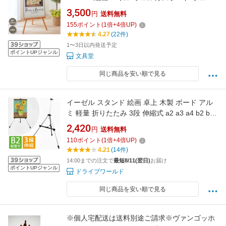
ィング メニューボード 美術 芸術 スケッチ デッ
3,500
円
送料無料
サン 店舗用 お店 オフィス 会社 学校 事務用品
155
ポイント
(
1
倍+
4
倍UP)
まとめ買い かわいい 天然木 アイリスオーヤマ
4.27
(22件)
1〜3日以内発送予定
ポイントUPジャンル
文具堂
同じ商品を安い順で見る
イーゼル スタンド 絵画 卓上 木製 ボード アル
ミ 軽量 折りたたみ 3段 伸縮式 a2 a3 a4 b2 b3
b4 【送料無料】 [XB002]
2,420
円
送料無料
110
ポイント
(
1
倍+
4
倍UP)
4.21
(14件)
14:00までの注文で
最短8/11(翌日)
お届け
ポイントUPジャンル
ドライブワールド
同じ商品を安い順で見る
※個人宅配送は送料別途ご請求※ヴァンゴッホ