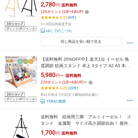
パネルスタンド 額縁 メニュースタンド メニュ
2,780
円
送料無料
ー立て 白ボード ブラックボード カフェ看板 ウ
125
ポイント
(
1
倍+
4
倍UP)
ェルカムボード 案内ボード パネル 天然木 ポス
4.33
(6件)
ター 写真 看板 三脚
1〜3日以内発送予定
ポイントUPジャンル
ゆにでのこづち
同じ商品を安い順で見る
【送料無料 20%OFF中】楽天1位 イーゼル 角
度調節 絵画スタンド 卓上 3タイプ A2 A3 木製
メーカー イーゼル 卓上イーゼル 看板立て 油絵
5,980
円〜
送料無料
画材 水彩画 写生 スケッチ 手芸 ターレンス 描
270
ポイント
(
1
倍+
4
倍UP)
〜
画イーゼル デスクイーゼル 絵画イーゼル スタ
4.25
(16件)
ジオ絵画
8/11 0:00までの注文で最短8/20お届け
ポイントUPジャンル
YOKIの雑貨
送料無料 絵画用三脚 アルミイーゼル！ ス
タンド 金属製 サイズ高さ調節自由！ 屋外も
折りたたみ式 ウェルカムボード、看板 ス
1,700
円
送料無料
ケッチ、デッサン、