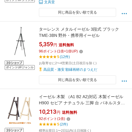
文具堂
同じ商品を安い順で見る
ターレンス メタルイーゼル 3段式 ブラック
TME-3BN 野外・携帯用イーゼル
5,359
円
送料無料
96
ポイント
(
1
倍+
1
倍UP)
5
(12件)
お取寄せに2〜4営業日(土日祝日を除く)
ポイントUPジャンル
高品質・激安 額縁画材のまつえだ
同じ商品を安い順で見る
イーゼル 木製 （A1 B2 A2)対応 木製イーゼル
H900 セピア ナチュラル 三脚 台 パネルスタン
ド スタンド 看板立て 看板スタンド おしゃれ ポ
10,213
円
送料無料
スター パネル 額縁 黒板 スチレンボード 看板
92
ポイント
(
1
倍)
メニュー 高級 店舗 飲食店 カフェ 店
5
(2件)
標準出荷日:1〜2日以内(土日祝除く)