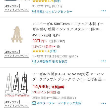
4.75
(8件)
3〜7営業日でお届け予定
ポイントUPジャンル
看板ショッピングセンター
ミニイーゼル 50×70mm ミニチュア 木製 イー
ゼル 飾り 絵画 インテリア スタンド 1個/10
個/50個/100個 大王製作所
451円〜 (価格+送料)
121
円〜
+送料330円
1
ポイント
(
1
倍)
〜
4
(1件)
ポイントUPジャンル
1〜4営業日で発送予定(休業日を除く)
大王製作所 楽天市場店
イーゼル 木製 (B1 A1 B2 A2 B3)対応 アーバン
ダークブラウン ブラック ホワイト こげ茶 黒 白
三脚 台 パネルスタンド スタンド 看板立て 看板
14,940
円
送料無料
スタンド おしゃれ ポスター パネル 額縁 黒板
135
ポイント
(
1
倍)
看板 メニュー 大型 高級 店舗 飲食店 カフェ 店
標準出荷日:1〜4日以内(土日祝除く)
ポスターフレームアドテック支店
ポイントUPジャンル