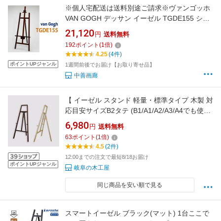
※個人宅配送は送料別途ご請求※ヴァンゴッホ
VAN GOGH デッサン イーゼル TGDE155 シリ
ーズ【メーカー直送品】【代引き不可・日時指
21,120
円
送料無料
定不可】 デッサン 木製 イーゼル
192
ポイント
(
1
倍)
4.25
(4件)
ポイントUPジャンル
1週間前後でお届け【お取り寄せ品】
中善画廊
【 イーゼル スタンド 軽量・標準タイプ 木製 対
応目安サイズB2タテ (B1/A1/A2/A3/A4でも使用
可能)】【 三脚 ポスターフレーム立て】
6,980
円
送料無料
63
ポイント
(
1
倍)
4.5
(2件)
12:00までの注文で最短8/18お届け
ポイントUPジャンル
岐阜の木工屋
同じ商品を安い順で見る
スマートイーゼル ブラック(マット) 1台ここで