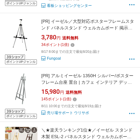
ポイントUPジャンル
看板ショッピングセンター
[PR]
イーゼル／大型対応ポスターフレームスタ
ンド パネルスタンド ウェルカムボード 掲示用
品 事務用品 絵画 額縁 ポスター 写真 看板 三脚
3,780
円
送料無料
店舗 ディスプレイ 送料無料
34
ポイント
(
1
倍)
8/17 8:00までの注文で最短8/20お届け
Fungoal
ポイントUPジャンル
[PR]
アルミイーゼル 1350H シルバー/ポスター
フレーム台座 置台 | カフェ インテリア デッサ
ン 美術 雑貨店 飲食店 メニュー ブラックボード
15,980
円
送料無料
黒板 【代引きOK(個人宅配除く)】
145
ポイント
(
1
倍)
8/11 10:00までの注文で最短8/19お届け
売り場サポート ウリサポ
ポイントUPジャンル
＼★楽天ランキング1位★／イーゼル スタンド
木製 ESL-2 パネルスタンド ウェルカムボード