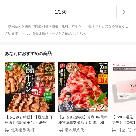
1
/
150
※検索結果が実際の商品内容（価格、送料、ポイント、在庫等）と異なる場合がご
ざいます。正しい情報は商品ページをご確認ください。
あなたにおすすめの商品
【ふるさと納税】【最短当日
【ふるさと納税】令和8年熊本
【P20％還元+
発送】高評価★4.52 総合1位
地震復興支援 訳あり 黒毛和牛
マデ】【公式】Y
やわらか 牛タン 400g～
牛肉 切り落とし 小分け パッ
ミンC 美白美容液
北海道別海町
熊本県八代市
2.4kg（ 厚切り 薄切り ）（ ふ
ク 冷凍 600g〜1.2kg くまもと
美容液 ビタミ