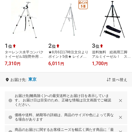
1
2
3
位
位
位
ターレンス水平コンパク
★8月6日17時注文分より
送料無料 絵画用三脚
トイーゼル3段野外用 携
ポイント5倍★ レイメイ
アルミイーゼル！ スタ
帯用 イーゼル TME-
藤井 アルミイーゼル シ
ンド 金属製 サイズ高
7,310
6,011
1,700
円
円
円
3FC シルバー 水彩
ルバー
さ調節自由！ 屋外も
スケッチ
W700×D950×H1650mm
折りたたみ…
L…
東京
お届け先:
並べ替え
お届け先(離島除く)への最安送料とお届け日を表示していま
す。 お届け日は目安のため、正確な情報は注文画面でご確認
ください。
価格や送料、納期等の詳細は、商品のサイズや色によって異な
る場合があります
商品のお届けに関するお客様ニーズを幅広く満たす商品に「最