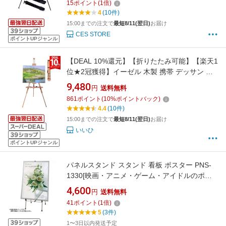
15
ポイント
(
1
倍)
4
(10件)
15:00までの注文で
最短8/11(翌日)
お届け
CES STORE
ポイントUPジャンル
【DEAL 10%還元】【折りたたみ可能】【楽天1
位★2冠獲得】イーゼル 木製 携帯 デッサン 絵
画 キャンバス メニュー 看板 パネル スタンド
9,480
円
送料無料
おりたたみ 折り畳み 画架 三脚 イーゼルスタン
861
ポイント
(
10
%ポイントバック)
ド コンパクト おしゃれ A0 A1 A2 A3 B0 B1 B2
4.4
(10件)
B3 対応
15:00までの注文で
最短8/11(翌日)
お届け
いいひ
ポイントUPジャンル
パネルスタンド スタンド 看板 ポスター PNS-
1330[映画・アニメ・ゲーム・アイドルのポス
ターディスプレイに・お部屋やお店のインテリ
4,600
円
送料無料
アに・メニュー表・デザイン・アート・ギャラ
41
ポイント
(
1
倍)
リー・アイリスオーヤマ・ポスターパネル
5
(3件)
1〜3日以内発送予定