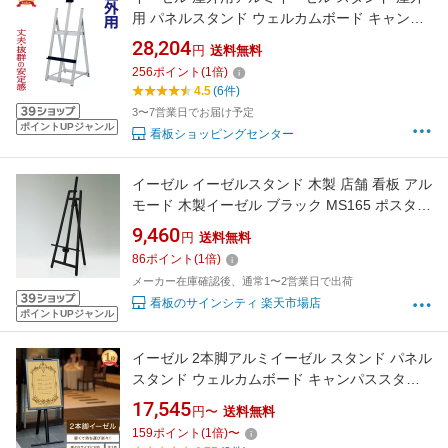
用 パネルスタンド ウェルカムボード キャンパ
ススタンド オシャレ 額スタンド
28,204
円
送料無料
256
ポイント
(
1
倍)
4.5
(6件)
3〜7営業日でお届け予定
ポイントUPジャンル
看板ショッピングセンター
イーゼル イーゼルスタンド 木製 店舗 看板 アル
モード 木製イーゼル ブラック MS165 ポスター
パネル フレーム 額縁 ディスプレイ
9,460
円
送料無料
86
ポイント
(
1
倍)
メーカー在庫確認後、通常1〜2営業日で出荷
看板のサインシティ 楽天市場店
ポイントUPジャンル
イーゼル 2本脚アルミイーゼル スタンド パネル
スタンド ウェルカムボード キャンパススタン
ド アルミイーゼル オシャレ アンティーク 額ス
17,545
円〜
送料無料
タンド
159
ポイント
(
1
倍)
〜