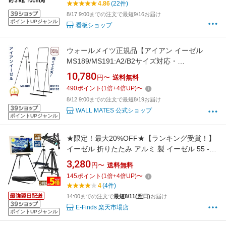
4.86
(22件)
8/17 9:00までの注文で最短9/16お届け
ポイントUPジャンル
看板ショップ
ウォールメイツ正規品【アイアン イーゼル
MS189/MS191:A2/B2サイズ対応・
MS192:A1/B1サイズ対応 ブラック(黒)色】折り
10,780
円〜
送料無料
たたみ スタンド 玄関 に ウェルカムボード 額
490
ポイント
(
1
倍+
4
倍UP)
〜
縁、カフェ お店 に メニューボード 看板 の デ
8/12 9:00までの注文で最短8/19お届け
ィスプレイ で オシャレ に！ ※厚み3cmまで可
WALL MATES 公式ショップ
能
ポイントUPジャンル
★限定！最大20%OFF★【ランキング受賞！】
イーゼル 折りたたみ アルミ 製 イーゼル 55 -
155cm 折り畳みイーゼル イーゼル スタンド 絵
3,280
円〜
送料無料
画スタンド 高さ調節3段階 展示 絵画 画材 画板
145
ポイント
(
1
倍+
4
倍UP)
〜
装飾 看板 スケッチ 描画 コンパ
4
(4件)
14:00までの注文で
最短8/11(翌日)
お届け
E-Finds 楽天市場店
ポイントUPジャンル