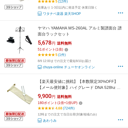
5
(12件)
在庫あり 1-3日以内に発送予定 休業日除く
ワタナベ楽器 楽天SHOP
ヤマハ YAMAHA MS-260AL アルミ製譜面台 譜
面台ラックセット
5,678
円
送料無料
51
ポイント
(
1
倍)
5
(1件)
8/9 12:00までの注文で最短8/10お届け
chuya-online チューヤオンライン
【楽天最安値に挑戦】【本数限定30%OFF】
【メール便対象】ハイグレード DNA 528hz チ
ューナー【日本語説明書付き】【ヨガや瞑想に
9,900
円
送料無料
使います】【ヒーリング音叉】【528hz音楽を
180
ポイント
(
1
倍+
1
倍UP)
広めたい】【オリジナル麻リネン袋付き】
4.68
(724件)
12時までの注文で当日出荷(対象地域のみ)
あわうみ