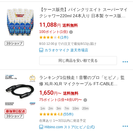
【ケース販売】パインクリエイト スーパーマイ
クシャワー220ml 24本入り 日本製 ケース販売
マイク 除菌 スプレー 柿渋 柿タンニン パンシ
11,088
円
送料無料
ル配合 マイク 清掃 マイク 消臭 カラオケ 柿渋
100
ポイント
(
1
倍)
柿タンニン パンシル 配合 カラオケマイク専用
4
(1件)
アルコール スプレー
8/10 12:00までの注文で最短8/13お届け
カラオケマイク 楽天市場店
同じ商品を安い順で見る
ランキング1位独走！音響のプロ「ヒビノ」監
修 XLR-XLR マイクケーブル FT-CABLE
1m/2m/3m/5m/7m/10m/20m | マイクコード
1,650
円〜
送料無料
XLR ケーブル キャノンケーブル オーディオ
75
ポイント
(
1
倍+
4
倍UP)
〜
DTM 接続 OFC FTケーブル FS-FXB-MXB-BK
マイク 音響機器 バランスケーブル アンプ xlrケ
1m
2m
3m
7m
10m
20m
4.8
(55件)
ーブル
在庫あり 1〜3日以内に発送予定
Hibino.com ストア(ヒビノ公式)