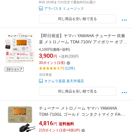
8/10 10:00までの注文で最短8/22お届け
アラバスタ ミュージック
同じ商品を安い順で見る
【即日発送】ヤマハ YAMAHA チューナー 吹奏
楽 メトロノーム TDM-710IV アイボリー オプシ
ョン チューナーマイク
4,100円(価格+送料)
3,900
円
+送料200円
35
ポイント
(
1
倍)
4.75
(12件)
当日発送
オクムラ楽器 楽天市場店
同じ商品を安い順で見る
チューナー メトロノーム ヤマハ YAMAHA
TDM-710GL ゴールド コンタクトマイク FA-
01M付きセット 吹奏楽 管楽器 弦楽器 ブラスバ
4,816
円
送料無料
ンド オーケストラ チューナーメトロノーム
215
ポイント
(
1
倍+
4
倍UP)