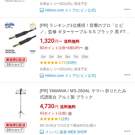
在庫あり 1〜3日以内に発送予定
Hibino.com ストア(ヒビノ公式)
[PR]
ランキング1位獲得！音響のプロ「ヒビ
ノ」監修 ギターケーブル S-S ブラック 黒 FT-
CABLE 1m/2m/3m/5m/7/10m | ギターシールド
1,320
円〜
送料無料
楽器ケーブル エレキギター ギター エレアコ ベ
60
ポイント
(
1
倍+
4
倍UP)
〜
ース キーボード アンプ 接続 フォン SS OFC 無
酸素銅 FTケーブル FS-MPB-MPB-BK シールド
1m
2m
3m
5m
7m
10m
4.75
(53件)
ケーブル
在庫あり 1〜3日以内に発送予定
Hibino.com ストア(ヒビノ公式)
[PR]
YAMAHA / MS-260AL ヤマハ 折りたたみ
式譜面台 アルミ製 ブラック
4,730
円
送料無料
43
ポイント
(
1
倍)
5
(2件)
8/9 15:00までの注文で最短8/10お届け
イシバシ楽器 WEB SHOP