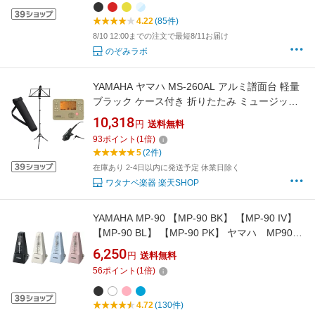
説日本語
4.22
(85件)
8/10 12:00までの注文で最短8/11お届け
のぞみラボ
YAMAHA ヤマハ MS-260AL アルミ譜面台 軽量
ブラック ケース付き 折りたたみ ミュージック
スタンド TDM-710GLM セット N 北海道 沖縄
10,318
円
送料無料
離島不可
93
ポイント
(
1
倍)
5
(2件)
在庫あり 2-4日以内に発送予定 休業日除く
ワタナベ楽器 楽天SHOP
YAMAHA MP-90 【MP-90 BK】 【MP-90 IV】
【MP-90 BL】 【MP-90 PK】 ヤマハ MP90
振り子式 メトロノーム
6,250
円
送料無料
56
ポイント
(
1
倍)
4.72
(130件)