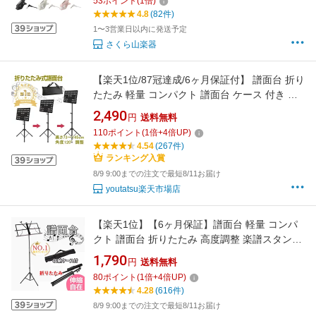
53
ポイント
(
1
倍)
4.8
(82件)
1〜3営業日以内に発送予定
さくら山楽器
【楽天1位/87冠達成/6ヶ月保証付】 譜面台 折り
たたみ 軽量 コンパクト 譜面台 ケース 付き ス
チール 73〜145cm 高さ調節 120°角度調節 楽
2,490
円
送料無料
器 ギター 楽譜スタンド 楽譜立て 収納ケース付
110
ポイント
(
1
倍+
4
倍UP)
き 発表会 演奏会 オーケストラ コンサート ライ
4.54
(267件)
ブ ミュージックスタンド 持運便利
ランキング入賞
8/9 9:00までの注文で最短8/11お届け
youtatsu楽天市場店
【楽天1位】【6ヶ月保証】譜面台 軽量 コンパ
クト 譜面台 折りたたみ 高度調整 楽譜スタンド
収納ケース付 伸縮自在 持ち運び便利 スチール
1,790
円
送料無料
製 ステージ コンサート ライブ 吹奏楽 バンド
80
ポイント
(
1
倍+
4
倍UP)
演奏会 発表会
4.28
(616件)
8/9 9:00までの注文で最短8/11お届け