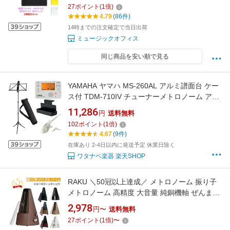
明が反射しない楽譜ファイル（A4・30ポケッ
27
ポイント
(
1
倍)
ト・60ページ・リング式・クリアポケット付
4.79
(86件)
き・6色展開）
14時までの注文確定で当日出荷
ミュージックオフィス
同じ商品を安い順で見る
YAMAHA ヤマハ MS-260AL アルミ譜面台 ケー
ス付 TDM-710IV チューナーメトロノーム アイ
ボリー マイク付 MS-RKDX 譜面台ラックデラッ
11,286
円
送料無料
クス セット 北海道 沖縄 離島不可
102
ポイント
(
1
倍)
4.67
(9件)
在庫あり 2-4日以内に発送予定 休業日除く
ワタナベ楽器 楽天SHOP
RAKU ＼50冠以上達成／ メトロノーム 振り子
メトロノーム 高精度 大音量 純銅機軸 ぜんまい
式 ピアノ ギター ベース ドラム バイオリンや他
2,978
円〜
送料無料
の楽器に対応 振り子 楽器演奏用 音楽 初心者 ベ
27
ポイント
(
1
倍)
〜
テラン向き テンポ 40-208bpm対応 操作簡単 取