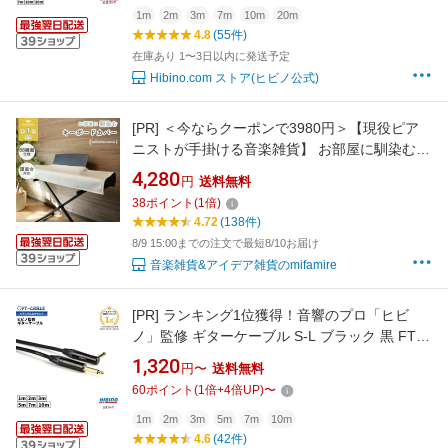
マイク 音響機器 バランスケーブル アンプ xlrケ
1m
2m
3m
7m
10m
20m
4.8
(55件)
ーブル
在庫あり 1〜3日以内に発送予定
Hibino.com ストア(ヒビノ公式)
[PR]
＜今ならクーポンで3980円＞【現役ピア
ニストが手掛ける音楽雑貨】 お部屋に馴染むキ
ーボード鍵盤カバー 意匠権出願 ミファミレミ
4,280
円
送料無料
ュージック PiuColor 88鍵盤 電子ピアノカバー
38
ポイント
(
1
倍)
洗えるダストカバー 譜面台対応
4.72
(138件)
8/9 15:00までの注文で最短8/10お届け
音楽雑貨&アイデア雑貨のmifamire
[PR]
ランキング1位獲得！音響のプロ「ヒビ
ノ」監修 ギターケーブル S-L ブラック 黒 FT-
CABLE 1m/2m/3m/5m/7/10m |ギターシールド
1,320
円〜
送料無料
楽器ケーブル エレキギター ギター ベース キー
60
ポイント
(
1
倍+
4
倍UP)
〜
ボード アンプ 接続 フォン-フォン SL LS L型
FTケーブル FS-MPBL-MPB-BK OFC シールド
1m
2m
3m
5m
7m
10m
4.6
(42件)
ケーブル