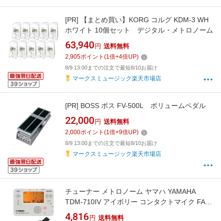
[PR]
【まとめ買い】KORG コルグ KDM-3 WH
ホワイト 10個セット デジタル・メトロノーム
63,940
円
送料無料
2,905
ポイント
(
1
倍+
4
倍UP)
8/9 13:00までの注文で最短8/10お届け
マークスミュージック楽天市場店
[PR]
BOSS ボス FV-500L ボリュームペダル
22,000
円
送料無料
2,000
ポイント
(
1
倍+
9
倍UP)
8/9 13:00までの注文で最短8/10お届け
マークスミュージック楽天市場店
チューナー メトロノーム ヤマハ YAMAHA
TDM-710IV アイボリー コンタクトマイク FA-
01M付きセット 吹奏楽 管楽器 弦楽器 ブラスバ
4,816
円
送料無料