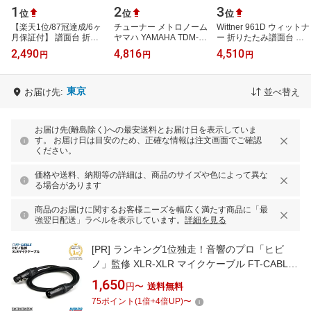
1
2
3
位
位
位
【楽天1位/87冠達成/6ヶ
チューナー メトロノーム
Wittner 961D ウィットナ
月保証付】 譜面台 折り
ヤマハ YAMAHA TDM-
ー 折りたたみ譜面台 ミ
たたみ 軽量 コンパクト
710IV アイボリー コンタ
ュージックスタンド
2,490
4,816
4,510
円
円
円
譜面台 ケース 付き スチ
クトマイク FA-01M付き
ール 73…
セット 吹奏…
東京
お届け先:
並べ替え
お届け先(離島除く)への最安送料とお届け日を表示していま
す。 お届け日は目安のため、正確な情報は注文画面でご確認
ください。
価格や送料、納期等の詳細は、商品のサイズや色によって異な
る場合があります
商品のお届けに関するお客様ニーズを幅広く満たす商品に「最
強翌日配送」ラベルを表示しています。
詳細を見る
[PR]
ランキング1位独走！音響のプロ「ヒビ
ノ」監修 XLR-XLR マイクケーブル FT-CABLE
1m/2m/3m/5m/7m/10m/20m | マイクコード
1,650
円〜
送料無料
XLR ケーブル キャノンケーブル オーディオ
75
ポイント
(
1
倍+
4
倍UP)
〜
DTM 接続 OFC FTケーブル FS-FXB-MXB-BK