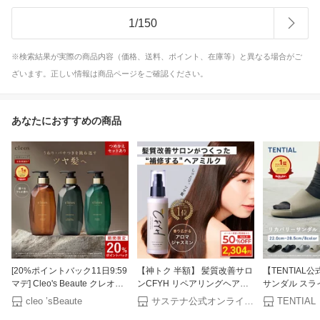
1
/
150
※検索結果が実際の商品内容（価格、送料、ポイント、在庫等）と異なる場合がご
ざいます。正しい情報は商品ページをご確認ください。
あなたにおすすめの商品
[20%ポイントバック11日9:59
【神トク 半額】 髪質改善サロ
【TENTIAL
マデ] Cleo's Beaute クレオズ
ンCFYH リペアリングヘアミ
サンダル スラ
ボーテ エクストラモイストシ
ルク 100g 美容室専売 縮毛矯
サンダル メン
cleo ’sBeaute
サステナ公式オンラインストア
TENTIAL
ャンプー・リペアトリートメ
正 サロン専売品 アロマジャス
ユニセックス 