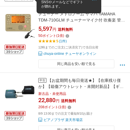
SNSやメールなどでギフト
が贈れます。
チューナー メトロノーム ヤマハ YAMAHA
TDM-710GLM チューナーマイク付 吹奏楽 管楽
器 弦楽器 ブラスバンド オーケストラ
5,597
円
送料無料
50
ポイント
(
1
倍)
5
(1件)
12時までのご注文(ご決済完了)で当日出荷
chuya-online チューヤオンライン
同じ商品を安い順で見る
【お盆期間も毎日発送★】【在庫残り僅
中古
か】【箱傷アウトレット・未開封新品】【ギタ
ー ベース エアロフォン】BOSS ボス Wireless
新古品・未使用品
System レシーバーワイヤレスシステム WL-
22,880
円
送料無料
20L
208
ポイント
(
1
倍)
8/9 13:00までの注文で最短8/10お届け
ピアノプラザ 楽天市場店