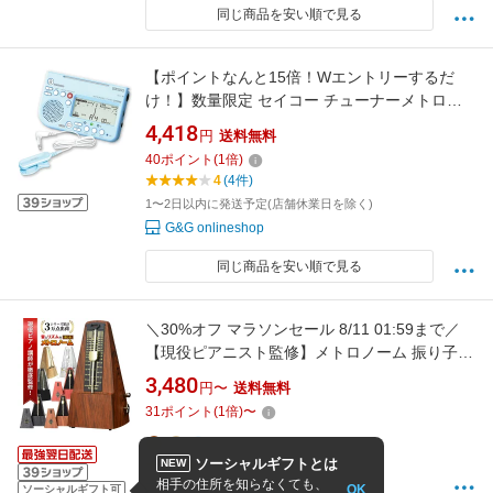
同じ商品を安い順で見る
【ポイントなんと15倍！Wエントリーするだ
け！】数量限定 セイコー チューナーメトロノ
ーム ブルー スペシャルパック SEIKO TUNER
4,418
円
送料無料
METRONOME STH200 SPECIAL PACK
40
ポイント
(
1
倍)
STH200BLSP
4
(4件)
1〜2日以内に発送予定(店舗休業日を除く)
G&G onlineshop
同じ商品を安い順で見る
＼30%オフ マラソンセール 8/11 01:59まで／
【現役ピアニスト監修】メトロノーム 振り子式
【電池不要・大音量】 ゼンマイ式 40〜
3,480
円〜
送料無料
208BPM 幅広いテンポ対応 ピアノ ギター バイ
31
ポイント
(
1
倍)
〜
オリン ドラム 吹奏楽 リズム練習用 初心者 子ど
も 音大生にも人気
ソーシャルギフトとは
NEW
4.25
(44件)
相手の住所を知らなくても、
OK
ソーシャルギフト可
kurozora 楽天市場店