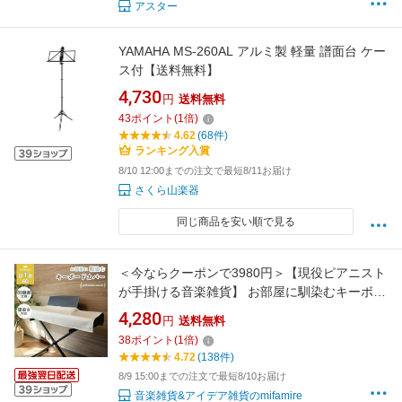
アスター
YAMAHA MS-260AL アルミ製 軽量 譜面台 ケー
ス付【送料無料】
4,730
円
送料無料
43
ポイント
(
1
倍)
4.62
(68件)
ランキング入賞
8/10 12:00までの注文で最短8/11お届け
さくら山楽器
同じ商品を安い順で見る
＜今ならクーポンで3980円＞【現役ピアニスト
が手掛ける音楽雑貨】 お部屋に馴染むキーボー
ド鍵盤カバー 意匠権出願 ミファミレミュージ
4,280
円
送料無料
ック PiuColor 88鍵盤 電子ピアノカバー 洗える
38
ポイント
(
1
倍)
ダストカバー 譜面台対応
4.72
(138件)
8/9 15:00までの注文で最短8/10お届け
音楽雑貨&アイデア雑貨のmifamire