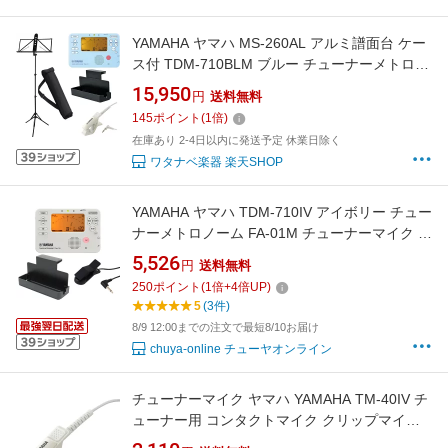
YAMAHA ヤマハ MS-260AL アルミ譜面台 ケー
ス付 TDM-710BLM ブルー チューナーメトロノ
ーム マイク付 MS-RKDX 譜面台ラックデラック
15,950
円
送料無料
ス セット 北海道 沖縄 離島不可
145
ポイント
(
1
倍)
在庫あり 2-4日以内に発送予定 休業日除く
ワタナベ楽器 楽天SHOP
YAMAHA ヤマハ TDM-710IV アイボリー チュー
ナーメトロノーム FA-01M チューナーマイク 譜
面台トレイラック 3点セット
5,526
円
送料無料
250
ポイント
(
1
倍+
4
倍UP)
5
(3件)
8/9 12:00までの注文で最短8/10お届け
chuya-online チューヤオンライン
チューナーマイク ヤマハ YAMAHA TM-40IV チ
ューナー用 コンタクトマイク クリップマイク
ミニプラグ仕様 アイボリー