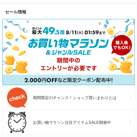
ント 宝石シャンプー 髪質改善
ミンの香り 補修 保湿 ハリコ
にくい 疲労軽
まとまり ツヤ髪 シャンプー
シ ダメージケア ケラチン ヘ
軽量 スポーツ
セール情報
アミノ酸 ブリーチ しっとり
マチン セラミド アルガンオイ
イエロー ネイ
ヘアケア
ル 送料無料
ベージュ シルバー
M L XL プレ
期間限定のチャンス！ショップ買いまわりとは
お買い物マラソン注目アイテムSALE開催中