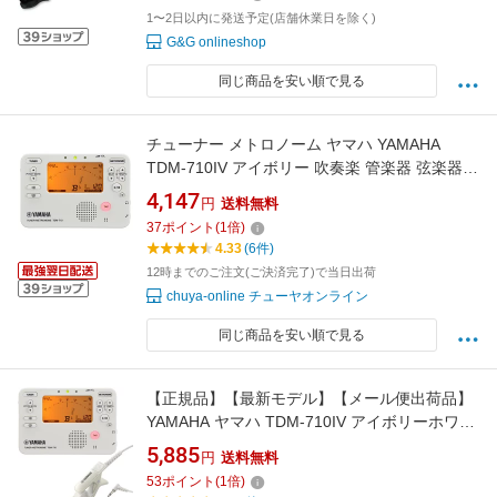
PACK STH200BKSP
1〜2日以内に発送予定(店舗休業日を除く)
G&G onlineshop
同じ商品を安い順で見る
チューナー メトロノーム ヤマハ YAMAHA
TDM-710IV アイボリー 吹奏楽 管楽器 弦楽器
ブラスバンド オーケストラ チューナーメトロ
4,147
円
送料無料
ノーム
37
ポイント
(
1
倍)
4.33
(6件)
12時までのご注文(ご決済完了)で当日出荷
chuya-online チューヤオンライン
同じ商品を安い順で見る
【正規品】【最新モデル】【メール便出荷品】
YAMAHA ヤマハ TDM-710IV アイボリーホワイ
ト チューナーメトロノーム チューナーマイク
5,885
円
送料無料
TM-40IV セット metronome tuner ivory 旧
53
ポイント
(
1
倍)
TDM-700 北海道 沖縄 離島不可