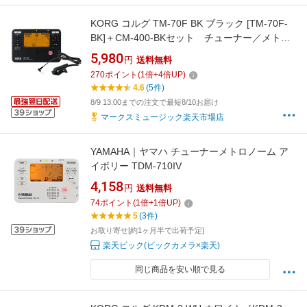
KORG コルグ TM-70F BK ブラック [TM-70F-
BK]＋CM-400-BKセット チューナー／メトロ
ノーム 【TMGR01】
5,980
円
送料無料
270
ポイント
(
1
倍+
4
倍UP)
4.6
(5件)
8/9 13:00までの注文で最短8/10お届け
マークスミュージック楽天市場店
YAMAHA｜ヤマハ チューナーメトロノーム ア
イボリー TDM-710IV
4,158
円
送料無料
74
ポイント
(
1
倍+
1
倍UP)
5
(3件)
お取り寄せ[約1ヶ月半で出荷予定]
楽天ビック(ビックカメラ×楽天)
同じ商品を安い順で見る