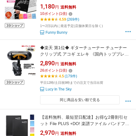
譜面台 コンパクト 吹奏楽 部活 中学生 高校生
1,180
円
送料無料
バンドファイル A4 40ページ オーケストラ 送
10
ポイント
(
1
倍)
料無料 書き込める リング レッスン 防水 反射し
4.59
(269件)
ない
1〜2日以内に発送予定(店舗休業日を除く)
Funny Bunny
◆楽天 第1位◆ ギターチューナー チューナー
クリップ式 アコギ エレキ 《国内トッププレー
ヤーが推薦！》 ギター ベース ウクレレ バイオ
2,890
円
送料無料
リン クロマチック 視認性抜群 日本語取説 ワイ
26
ポイント
(
1
倍)
ドスクリーン 自由自在 micawber
4.5
(179件)
平日12時/土日祝9時までの注文で当日出荷
Lucy In The Sky
同じ商品を安い順で見る
【送料無料、最短翌日配達】お得な2冊割引セ
ット File PLUS +DO! 楽譜ファイル バンドファ
イル 譜面を出さずに直接書き込める！さらに照
2,970
円
送料無料