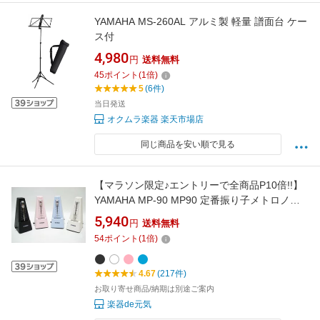
YAMAHA MS-260AL アルミ製 軽量 譜面台 ケー
ス付
4,980
円
送料無料
45
ポイント
(
1
倍)
5
(6件)
当日発送
オクムラ楽器 楽天市場店
同じ商品を安い順で見る
【マラソン限定♪エントリーで全商品P10倍!!】
YAMAHA MP-90 MP90 定番振り子メトロノー
ム ヤマハ
5,940
円
送料無料
54
ポイント
(
1
倍)
4.67
(217件)
お取り寄せ商品/納期は別途ご案内
楽器de元気