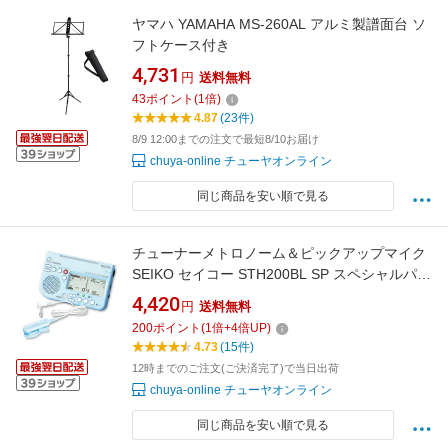
ヤマハ YAMAHA MS-260AL アルミ製譜面台 ソ
フトケース付き
4,731
円
送料無料
43
ポイント
(
1
倍)
4.87
(23件)
8/9 12:00までの注文で最短8/10お届け
chuya-online チューヤオンライン
同じ商品を安い順で見る
チューナーメトロノーム＆ピックアップマイク
SEIKO セイコー STH200BL SP スペシャルパッ
ク ブルー
4,420
円
送料無料
200
ポイント
(
1
倍+
4
倍UP)
4.73
(15件)
12時までのご注文(ご決済完了)で当日出荷
chuya-online チューヤオンライン
同じ商品を安い順で見る