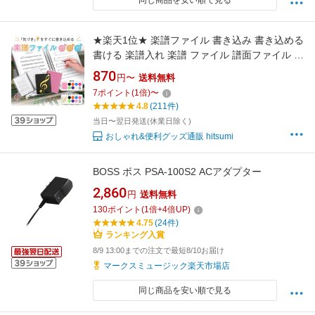
同じ商品を安い順で見る
★楽天1位★ 楽譜ファイル 書き込み 書き込める
書ける 楽譜入れ 楽譜 ファイル 譜面ファイル 見
開き2面 楽譜入れファイル A4 サイズ 音楽ファ
870
円〜
送料無料
イル 10 20 30枚収納 ページ バンドファイル ク
7
ポイント
(
1
倍)
〜
リアファイル 吹奏楽部 バンド 楽譜用 音楽会
4.8
(211件)
当日〜翌日発送(休業日除く)
おしゃれ&便利グッズ通販 hitsumi
BOSS ボス PSA-100S2 ACアダプター
2,860
円
送料無料
130
ポイント
(
1
倍+
4
倍UP)
4.75
(24件)
ランキング入賞
8/9 13:00までの注文で最短8/10お届け
マークスミュージック楽天市場店
同じ商品を安い順で見る