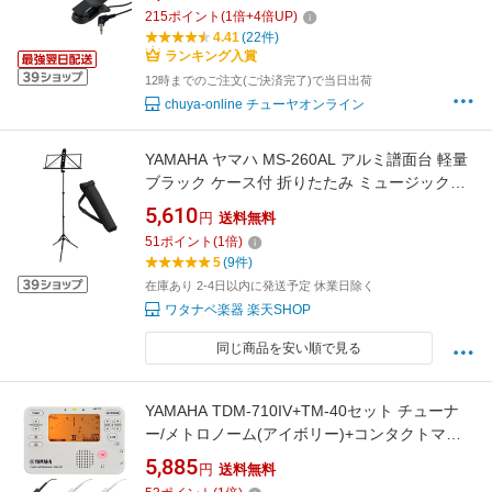
ンド オーケストラ チューナーメトロノーム
215
ポイント
(
1
倍+
4
倍UP)
4.41
(22件)
ランキング入賞
12時までのご注文(ご決済完了)で当日出荷
chuya-online チューヤオンライン
YAMAHA ヤマハ MS-260AL アルミ譜面台 軽量
ブラック ケース付 折りたたみ ミュージックス
タンド 以下は対応不可 北海道 沖縄 離島
5,610
円
送料無料
51
ポイント
(
1
倍)
5
(9件)
在庫あり 2-4日以内に発送予定 休業日除く
ワタナベ楽器 楽天SHOP
同じ商品を安い順で見る
YAMAHA TDM-710IV+TM-40セット チューナ
ー/メトロノーム(アイボリー)+コンタクトマイ
クセット【メール便発送・全国送料無料・代金
5,885
円
送料無料
引換不可】