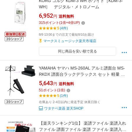
KORG コルグ KDM-3 WH ホワイト［KDM-3-
WH］ デジタル・メトロノーム
6,952
円
送料無料
315
ポイント
(
1
倍+
4
倍UP)
5
(4件)
8/9 13:00までの注文で最短8/10お届け
マークスミュージック楽天市場店
同じ商品を安い順で見る
YAMAHA ヤマハ MS-260AL アルミ譜面台 MS-
RKDX 譜面台ラックデラックス セット 軽量 ケ
ース付き ミュージックスタンド music
5,643
円
送料無料
stands 北海道 沖縄 離島不可
51
ポイント
(
1
倍)
5
(1件)
在庫あり 2-4日以内に発送予定 休業日除く
ワタナベ楽器 楽天SHOP
【楽天ランキング1位】 楽譜ファイル 楽譜入れ
ファイル 譜面ファイル 楽譜 ファイル 楽譜入れ