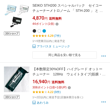
SEIKO STH200 スペシャルパック セイコー
チューナーメトロノーム 「 STH-200 」 と ピ
ックアップマイク 「STM30 」のセット販
4,870
円
送料無料
売！ STH200BLSP STH200WHSP
44
ポイント
(
1
倍)
STH200BKSP
4.29
(7件)
1〜5営業日以内に発送予定
アラバスタ ミュージック
同じ商品を安い順で見る
【本数限定30%OFF】ハイグレード オットー
チューナー 128Hz ウェイトタイプ(筋膜・フ
ァシア リリース）
16,940
円
送料無料
308
ポイント
(
1
倍+
1
倍UP)
4.22
(9件)
1〜2日以内に発送予定(店舗休業日を除く)
あわうみ