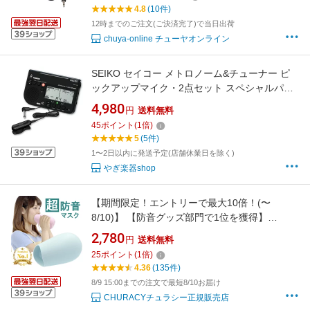
4.8
(10件)
12時までのご注文(ご決済完了)で当日出荷
chuya-online チューヤオンライン
SEIKO セイコー メトロノーム&チューナー ピ
ックアップマイク・2点セット スペシャルパッ
ク STH200SP 新入生におすすめ
4,980
円
送料無料
45
ポイント
(
1
倍)
5
(5件)
1〜2日以内に発送予定(店舗休業日を除く)
やぎ楽器shop
【期間限定！エントリーで最大10倍！(〜
8/10)】 【防音グッズ部門で1位を獲得】
CHURACY 防音マスク プロ 発声練習 カラオケ
2,780
円
送料無料
防音 ボイトレ グッズ カラオケ 練習 防音グッズ
25
ポイント
(
1
倍)
家 ボイストレーニング 防音マイク 歌 練習 防音
4.36
(135件)
ウタエット utaet ストレス発散 ストレス解消
8/9 15:00までの注文で最短8/10お届け
CHURACYチュラシー正規販売店