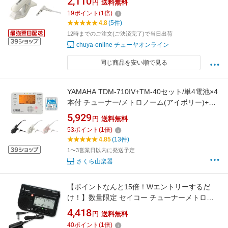
2,110
円
送料無料
19
ポイント
(
1
倍)
4.8
(5件)
12時までのご注文(ご決済完了)で当日出荷
chuya-online チューヤオンライン
同じ商品を安い順で見る
YAMAHA TDM-710IV+TM-40セット/単4電池×4
本付 チューナー/メトロノーム(アイボリー)+コ
ンタクトマイクセット【メール便発送・全国送
5,929
円
送料無料
料無料・代金引換不可】
53
ポイント
(
1
倍)
4.85
(13件)
1〜3営業日以内に発送予定
さくら山楽器
【ポイントなんと15倍！Wエントリーするだ
け！】数量限定 セイコー チューナーメトロノ
ーム ブラック スペシャルパック SEIKO
4,418
円
送料無料
TUNER METRONOME STH200 SPECIAL
40
ポイント
(
1
倍)