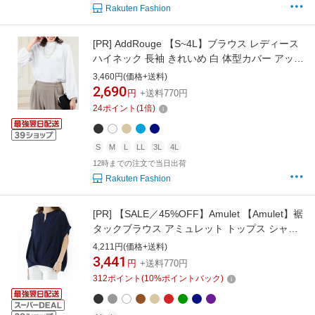
Rakuten Fashion
[PR]
AddRouge 【S~4L】ブラウス レディース
ハイネック 長袖 きれいめ 白 体型カバー アッド
ルージュ トップス シャツ・ブラウス ホワイト
3,460円(価格+送料)
ベージュ ブラック ネイビー ブルー
2,690
円
+送料770円
24
ポイント
(
1
倍)
S
M
L
LL
3L
4L
12時までの注文で当日出荷
Rakuten Fashion
[PR]
【SALE／45%OFF】Amulet 【Amulet】裾
タックブラウス アミュレット トップス シャ
ツ・ブラウス グレー ベージュ レッド ネイビー
4,211円(価格+送料)
グリーン パープル ブラック ブラウン ホワイト
3,441
円
+送料770円
312
ポイント
(
10
%ポイントバック)