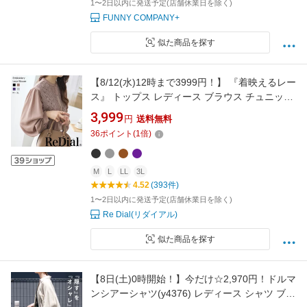
1〜2日以内に発送予定(店舗休業日を除く)
FUNNY COMPANY+
似た商品を探す
【8/12(水)12時まで3999円！】 『着映えるレー
ス』 トップス レディース ブラウス チュニック
トレンド 30代 40代 50代 春 夏 夏服 春服 人気
3,999
円
送料無料
カジュアル オフィス 長袖 レース 大きいサイズ
36
ポイント
(
1
倍)
ゆったり 袖 ボリューム きれいめ フェミニン 白
黒 丈 2026春 送料無料 ra58566
M
L
LL
3L
4.52
(393件)
1〜2日以内に発送予定(店舗休業日を除く)
Re Dial(リダイアル)
似た商品を探す
【8日(土)0時開始！】今だけ☆2,970円！ドルマ
ンシアーシャツ(y4376) レディース シャツ ブラ