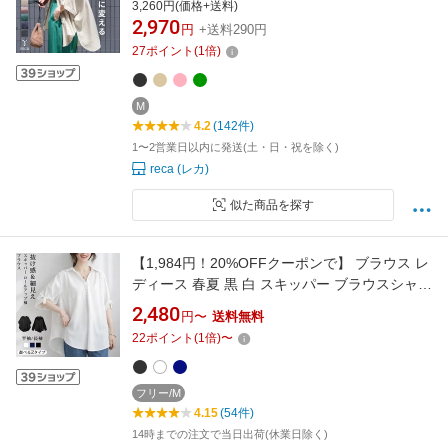
ウス シアー 透け感 カジュアル シンプル 体型カ
3,260円(価格+送料)
バー 半袖 トップス 夏 紫外線対策 UV対策 冷房
2,970
円
+送料290円
対策 reca レカ メール便発送5 s
27
ポイント
(
1
倍)
M
4.2
(142件)
1〜2営業日以内に発送(土・日・祝を除く)
reca (レカ)
似た商品を探す
【1,984円！20%OFFクーポンで】 ブラウス レ
ディース 春夏 黒 白 スキッパー ブラウスシャツ
スキッパーシャツ トップス ゆったり 半袖 長袖
2,480
円〜
送料無料
体型カバー チュニック 無地 きれいめ ホワイト
22
ポイント
(
1
倍)
〜
ブラック オフィス カジュアル 20代 30代 40代
大人 ママ 母 OL
フリー/M
4.15
(54件)
14時までの注文で当日出荷(休業日除く)