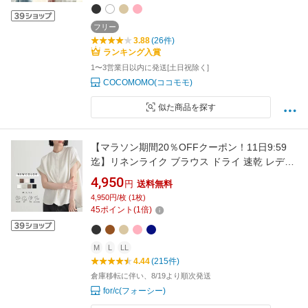
プラムブラウス 春夏 夏 cocomomo
フリー
3.88
(26件)
ランキング入賞
1〜3営業日以内に発送[土日祝除く]
COCOMOMO(ココモモ)
似た商品を探す
【マラソン期間20％OFFクーポン！11日9:59
迄】リネンライク ブラウス ドライ 速乾 レディ
ース バンドカラー 半袖 シャツ トップス 動きや
4,950
円
送料無料
すい シワになりにくい カジュアル シンプル 楽
4,950円/枚 (1枚)
ちん 着回し 夏 M L 洗濯可 for/c フォーシー 楽
45
ポイント
(
1
倍)
天room 【メール便可】
M
L
LL
4.44
(215件)
倉庫移転に伴い、8/19より順次発送
for/c(フォーシー)