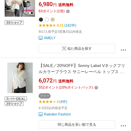
フリーサイズ メール便 2026春夏新作
6,980
円
送料無料
【aot303-653】【予約販売：9月17日入荷予定
63
ポイント
(
1
倍)
順次発送】【送料無料】メ込2
4.31
(182件)
9/17入荷予定3営業日以内発送
AMELY
似た商品を探す
【SALE／20%OFF】Sonny Label Vネックフリ
ルカラーブラウス サニーレーベル トップス シ
ャツ・ブラウス イエロー ブラック ホワイト ブ
6,072
円
送料無料
ルー【送料無料】
552
ポイント
(
10
%ポイントバック)
フリー
4
(4件)
4-15日以内発送予定
Rakuten Fashion
同じ商品を安い順で見る