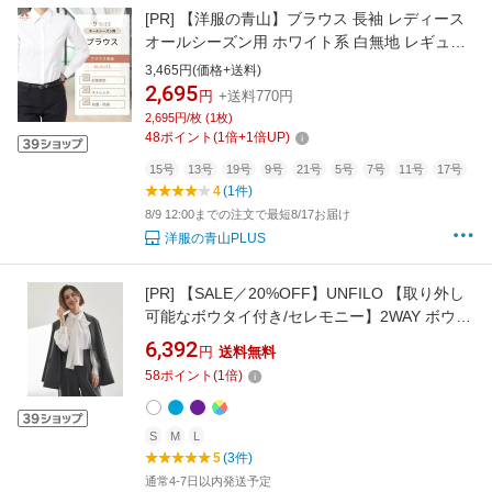
[PR]
【洋服の青山】ブラウス 長袖 レディース
オールシーズン用 ホワイト系 白無地 レギュラ
ーカラー 女性 シャツ インナー 形態安定 ストレ
3,465円(価格+送料)
ッチ 抗菌 防臭 UVカット 就活 リクルート ビジ
2,695
円
+送料770円
ネス 事務服 春夏秋冬 透け防止 ワイシャツ Yシ
2,695円/枚 (1枚)
ャツ 事務服 女性 透けない 向け 制服 2026
48
ポイント
(
1
倍+
1
倍UP)
15号
13号
19号
9号
21号
5号
7号
11号
17号
4
(1件)
8/9 12:00までの注文で最短8/17お届け
洋服の青山PLUS
[PR]
【SALE／20%OFF】UNFILO 【取り外し
可能なボウタイ付き/セレモニー】2WAY ボウタ
イブラウス アンフィーロ トップス シャツ・ブ
6,392
円
送料無料
ラウス パープル ホワイト ブルー【送料無料】
58
ポイント
(
1
倍)
S
M
L
5
(3件)
通常4-7日以内発送予定