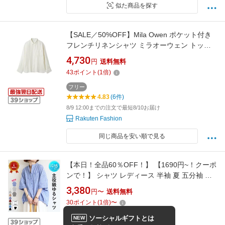
似た商品を探す
【SALE／50%OFF】Mila Owen ポケット付き
フレンチリネンシャツ ミラオーウェン トップ
ス シャツ・ブラウス イエロー ホワイト グリー
4,730
円
送料無料
ン【送料無料】
43
ポイント
(
1
倍)
フリー
4.83
(6件)
8/9 12:00までの注文で最短8/10お届け
Rakuten Fashion
同じ商品を安い順で見る
【本日！全品60％OFF！】 【1690円~！クーポ
ンで！】 シャツ レディース 半袖 夏 五分袖 七
分袖 柄 トップス ブラウス シワ加工 チェック柄
3,380
円〜
送料無料
ストライプ 無地 ノーカラー 襟 2WAY ドロスト
30
ポイント
(
1
倍)
〜
大きいサイズ UV対策 ゆったり 体型カバー 羽
織り[郵1.5]^v181^
ソーシャルギフトとは
NEW