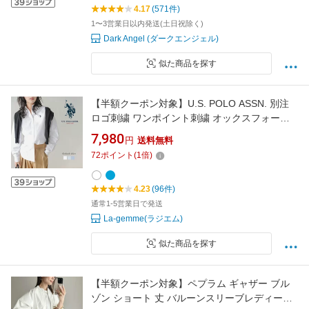
4.17
(571件)
1〜3営業日以内発送(土日祝除く)
Dark Angel (ダークエンジェル)
似た商品を探す
【半額クーポン対象】U.S. POLO ASSN. 別注
ロゴ刺繍 ワンポイント刺繍 オックスフォード
シャツ レギュラーカラー シーズンレス コット
7,980
円
送料無料
ン100％ 2026春夏新作 【lstpss26-pl005】【即
72
ポイント
(
1
倍)
納：1-5営業日】【送料無料】メ込2
4.23
(96件)
通常1-5営業日で発送
La-gemme(ラジエム)
似た商品を探す
【半額クーポン対象】ペプラム ギャザー ブル
ゾン ショート 丈 バルーンスリーブレディース