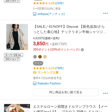
4.29
(24件)
1〜5営業日以内に発送
antiqua(アンティカ)
【SALE／41%OFF】Discoat 【新色追加/さら
っとした着心地】テックリネン半袖シャツジャ
ケット《WEB限定》 ディスコート トップス シ
4,620円(価格+送料)
ャツ・ブラウス グレー ベージュ ブラウン
3,850
円
+送料770円
350
ポイント
(
10
%ポイントバック)
フリー
4.23
(79件)
ランキング入賞
通常4-7日以内発送予定
Rakuten Fashion
同じ商品を安い順で見る
エステルローン前開きドルマンブラウス 【メー
ル便可/ma1.5】 ブラウス 羽織り ドルマン シ