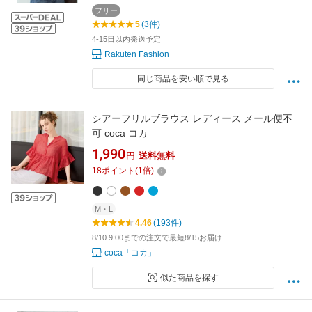
フリー
5
(3件)
4-15日以内発送予定
Rakuten Fashion
同じ商品を安い順で見る
シアーフリルブラウス レディース メール便不
可 coca コカ
1,990
円
送料無料
18
ポイント
(
1
倍)
M・L
4.46
(193件)
8/10 9:00までの注文で最短8/15お届け
coca「コカ」
似た商品を探す