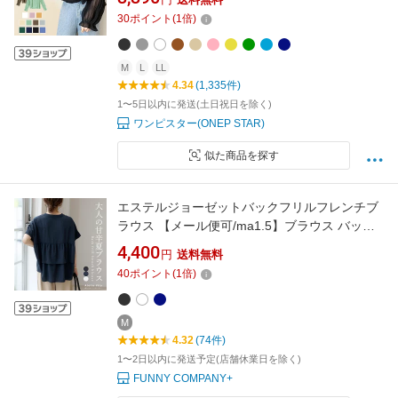
ボリュームスリーブ 重ね着 レイヤード 体型カ
30
ポイント
(
1
倍)
バー お出かけ オフィスカジュアル 40代 50代
60代 ワンピスター
M
L
LL
4.34
(1,335件)
1〜5日以内に発送(土日祝日を除く)
ワンピスター(ONEP STAR)
似た商品を探す
エステルジョーゼットバックフリルフレンチブ
ラウス 【メール便可/ma1.5】ブラウス バック
フリル バックシャン スキッパー 大人 とろみ フ
4,400
円
送料無料
レンチ ドルマン 羽織り 30代 40代 50代 レディ
40
ポイント
(
1
倍)
ース
M
4.32
(74件)
1〜2日以内に発送予定(店舗休業日を除く)
FUNNY COMPANY+