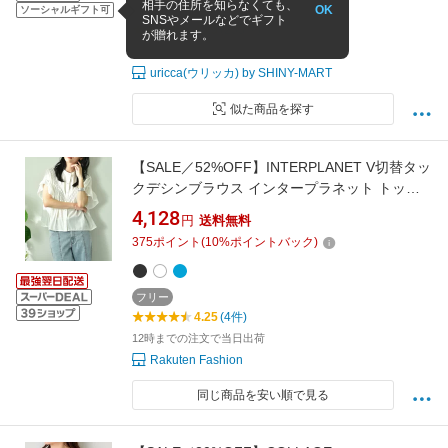
相手の住所を知らなくても、
OK
ソーシャルギフト可
フリー
SNSやメールなどでギフト
4.25
(253件)
が贈れます。
1〜3営業日以内に発送
uricca(ウリッカ) by SHINY-MART
似た商品を探す
【SALE／52%OFF】INTERPLANET V切替タッ
クデシンブラウス インタープラネット トップ
ス シャツ・ブラウス ブラック ブルー ホワイト
4,128
円
送料無料
【送料無料】
375
ポイント
(
10
%ポイントバック)
フリー
4.25
(4件)
12時までの注文で当日出荷
Rakuten Fashion
同じ商品を安い順で見る