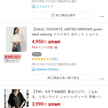
8/10 0:00までの注文で最短8/11お届け
ヒメルストア
似た商品を探す
【SALE／50%OFF】UNITED ARROWS green
label relaxing ドライポリ ポケット ショートス
リーブ シャツ -マシンウォッシャブル- ユナイ
4,950
円
送料無料
テッドアローズ アウトレット トップス シャ
45
ポイント
(
1
倍)
ツ・ブラウス グリーン ホワイト グレー【送料
無料】
フリー
4.5
(2件)
8/9 12:00までの注文で最短8/10お届け
Rakuten Fashion
同じ商品を安い順で見る
【予約：8月下旬納期】着るだけで、こなれ
る。リネンライク シャツ レディース 半袖 バン
ドカラー ドルマン 羽織り 前開き 無地 レディー
3,990
円
送料無料
スファッション 大人カジュアル モード シンプ