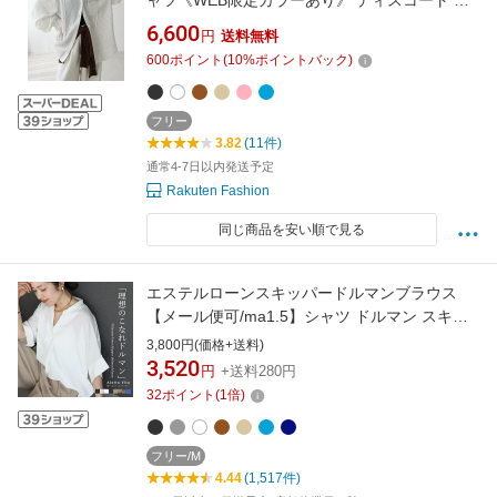
ャツ《WEB限定カラーあり》 ディスコート ト
ップス シャツ・ブラウス ホワイト ブルー ピン
6,600
円
送料無料
ク ベージュ ブラウン ブラック【送料無料】
600
ポイント
(
10
%ポイントバック)
フリー
3.82
(11件)
通常4-7日以内発送予定
Rakuten Fashion
同じ商品を安い順で見る
エステルローンスキッパードルマンブラウス
【メール便可/ma1.5】シャツ ドルマン スキッ
パー 着痩せ ゆったり 大人 抜け感 夏 30代 40代
3,800円(価格+送料)
50代 レディース
3,520
円
+送料280円
32
ポイント
(
1
倍)
フリー/M
4.44
(1,517件)