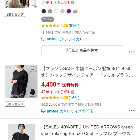
36
ポイント
(
1
倍)
ル ゆったり 体型カバー 着回し 高見え antiqua
送料無料・再入荷 (80)メール便可
フリー
4.25
(91件)
【予約】2026年8月下旬頃入荷予定
antiqua(アンティカ)
似た商品を探す
【マラソンSALE 半額クーポン配布 8/11 9:59
迄】バックデザインティアードフリルブラウス
anyfee エニフィー 大きいサイズ プラスサイズ
4,400
円
送料無料
レディース LL 3L 4L 5L ぽっちゃり ゆったり
40
ポイント
(
1
倍)
体型カバー
4.25
(16件)
8/10 10:00までの注文で最短8/18お届け
anyfee 大きいサイズ専門店
【SALE／40%OFF】UNITED ARROWS green
label relaxing Breeze Cool ラッフル ブラウス