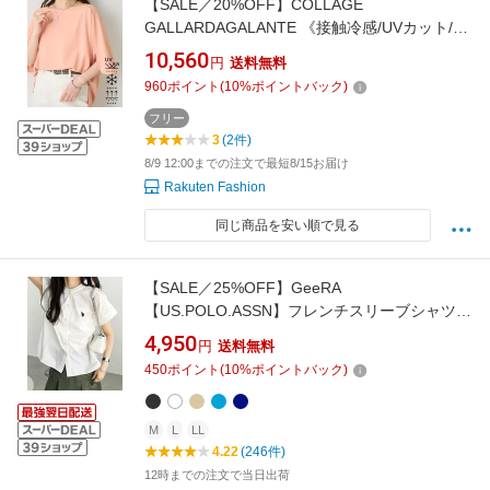
【SALE／20%OFF】COLLAGE
GALLARDAGALANTE 《接触冷感/UVカット/体
型カバーに◎》ジャージスクエアブラウス コラ
10,560
円
送料無料
ージュガリャルダガランテ トップス シャツ・
960
ポイント
(
10
%ポイントバック)
ブラウス ネイビー ブラック ホワイト オレンジ
【送料無料】
フリー
3
(2件)
8/9 12:00までの注文で最短8/15お届け
Rakuten Fashion
同じ商品を安い順で見る
【SALE／25%OFF】GeeRA
【US.POLO.ASSN】フレンチスリーブシャツ
ジーラ トップス シャツ・ブラウス ネイビー ブ
4,950
円
送料無料
ラック ブルー ベージュ ホワイト【送料無料】
450
ポイント
(
10
%ポイントバック)
M
L
LL
4.22
(246件)
12時までの注文で当日出荷