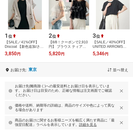
1
2
3
位
位
位
【SALE／41%OFF】
【8/8！クーポンで2,910
【SALE／40%OFF】
Discoat 【新色追加/さら
円】 ブラウス ティアー
UNITED ARROWS
っとした着心地】テック
ドフリル ノースリーブ
green label relaxing
3,850
5,820
5,346
円
円
円
リネン半袖シャツジャケ
ジャガード レディース
Breeze Cool ポケット シ
ット《WEB限定》…
トップス …
ャツ マシンウォッシャ
ブ…
東京
お届け先:
並べ替え
お届け先(離島除く)への最安送料とお届け日を表示していま
す。 お届け日は目安のため、正確な情報は注文画面でご確認
ください。
価格や送料、納期等の詳細は、商品のサイズや色によって異な
る場合があります
商品のお届けに関するお客様ニーズを幅広く満たす商品に「最
強翌日配送」ラベルを表示しています。
詳細を見る