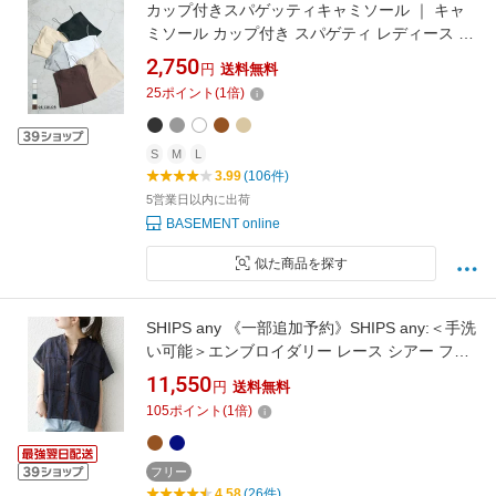
カップ付きスパゲッティキャミソール ｜ キャ
ミソール カップ付き スパゲティ レディース ト
ップス キャミ キャミソール インナー【宅配
2,750
円
送料無料
便】(一部予約8月26日~31日以内順次発送)best
25
ポイント
(
1
倍)
S
M
L
3.99
(106件)
5営業日以内に出荷
BASEMENT online
似た商品を探す
SHIPS any 《一部追加予約》SHIPS any:＜手洗
い可能＞エンブロイダリー レース シアー フレ
ンチスリーブ シャツ シップス トップス シャ
11,550
円
送料無料
ツ・ブラウス ブラウン ネイビー ホワイト【送
105
ポイント
(
1
倍)
料無料】
フリー
4.58
(26件)