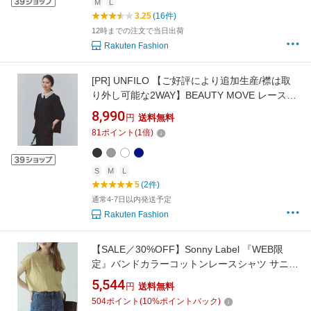
M
L
3.25
(16件)
12時までの注文で当日出荷
Rakuten Fashion
[PR]
UNFILO 【ご好評により追加生産/襟は取
り外し可能な2WAY】BEAUTY MOVE レース襟
ブラウス アンフィーロ トップス シャツ・ブラ
8,990
円
送料無料
ウス グレー ブラック ネイビー ホワイト【送料
81
ポイント
(
1
倍)
無料】
S
M
L
5
(2件)
通常4-7日以内発送予定
Rakuten Fashion
【SALE／30%OFF】Sonny Label 『WEB限
定』バンドカラーコットンレースシャツ サニー
レーベル トップス シャツ・ブラウス ブラック
5,544
円
送料無料
ブルー ホワイト グリーン【送料無料】
504
ポイント
(
10
%ポイントバック)