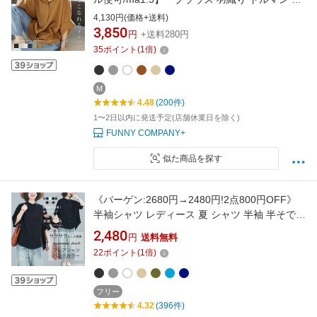
ャツ エアリー ボタン 華奢 体型カバー 半袖 5分
4,130円(価格+送料)
袖 夏 エステルローン 大人 30代 40代 50代 レデ
3,850
円
+送料280円
ィース
35
ポイント
(
1
倍)
M
4.48
(200件)
1〜2日以内に発送予定(店舗休業日を除く)
FUNNY COMPANY+
似た商品を探す
《バーゲン:2680円→2480円!2点800円OFF》
半袖シャツ レディース 夏 シャツ 半袖 半そで
ブラウス 春 トップス シャツブラウス フレア カ
2,480
円
送料無料
ジュアル 黒 白 ゆったり 体型カバー バンドカラ
22
ポイント
(
1
倍)
ー 折襟 ドット 羽織り 黒シャツ フレアシャツ
おしゃれ 大人 シフォン オフィス 涼しい
フリー
4.32
(396件)