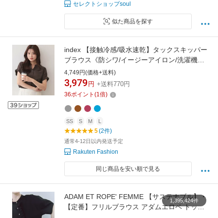
セレクトショップsoul
似た商品を探す
index 【接触冷感/吸水速乾】タックスキッパー
ブラウス《防シワ/イージーアイロン/洗濯機
OK/9col》 インデックス トップス シャツ・ブラ
4,749円(価格+送料)
ウス グリーン ブルー ネイビー ホワイト グレー
3,979
円
+送料770円
ブラウン ワインレッド
36
ポイント
(
1
倍)
SS
S
M
L
5
(2件)
通常4-12日以内発送予定
Rakuten Fashion
同じ商品を安い順で見る
ADAM ET ROPE' FEMME 【サステナブル】・
1,395,424件
【定番】フリルブラウス アダムエロペ トップ
ス シャツ・ブラウス ブラック ホワイト ブルー