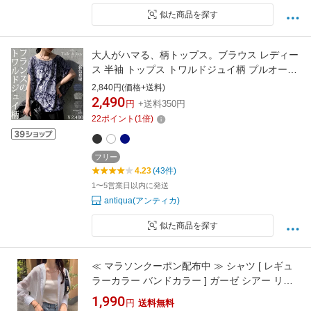
似た商品を探す
大人がハマる、柄トップス。ブラウス レディー
ス 半袖 トップス トワルドジュイ柄 プルオーバ
ー Vネック ボートネック 大きいサイズ きれい
2,840円(価格+送料)
め 低身長 高身長 大人カジュアル モード シンプ
2,490
円
+送料350円
ル 着回し 高見え antiqua ・新色登場 (50)メー
22
ポイント
(
1
倍)
ル便可
フリー
4.23
(43件)
1〜5営業日以内に発送
antiqua(アンティカ)
似た商品を探す
≪ マラソンクーポン配布中 ≫ シャツ [ レギュ
ラーカラー バンドカラー ] ガーゼ シアー リラ
ックス [C3967] レディース ルーズシャツ トッ
1,990
円
送料無料
プス ライトアウター オーバーサイズ スタンド