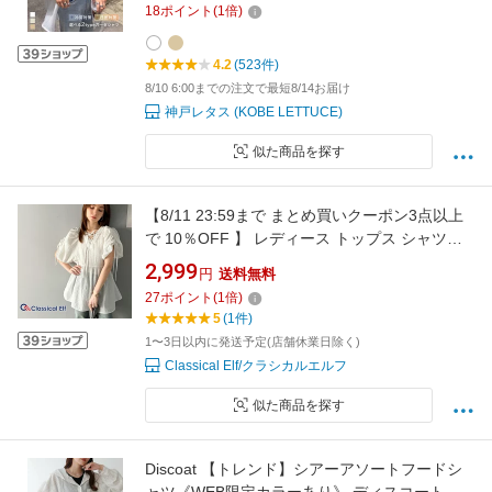
18
ポイント
(
1
倍)
ネック ナチュラル 長袖 ゆったり おしゃれ【送
料無料】【メール便】
4.2
(523件)
8/10 6:00までの注文で最短8/14お届け
神戸レタス (KOBE LETTUCE)
似た商品を探す
【8/11 23:59まで まとめ買いクーポン3点以上
で 10％OFF 】 レディース トップス シャツ・
ブラウス シアサッカー ギャザーパフスリーブ
2,999
円
送料無料
チュニックブラウス 前後2WAY 使い勝手 華や
27
ポイント
(
1
倍)
か 大人カジュアル 春夏 2025ss 春 夏 クラシカ
5
(1件)
ルエルフ ce1070143
1〜3日以内に発送予定(店舗休業日除く)
Classical Elf/クラシカルエルフ
似た商品を探す
Discoat 【トレンド】シアーアソートフードシ