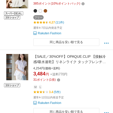
ブラウン ブルー パープル ホワイト ブラック
385
ポイント
(
10
%ポイントバック)
【送料無料】
フリー
4.27
(11件)
通常4-7日以内発送予定
Rakuten Fashion
同じ商品を安い順で見る
【SALE／30%OFF】OPAQUE.CLIP 【接触冷
感/吸水速乾】リネンライク タックフレンチス
リーブブラウス《洗濯機OK》 オペークドット
4,254円(価格+送料)
クリップ トップス シャツ・ブラウス ネイビー
3,484
円
+送料770円
パープル ホワイト
31
ポイント
(
1
倍)
M
L
3.4
(5件)
通常4-12日以内発送予定
Rakuten Fashion
同じ商品を安い順で見る