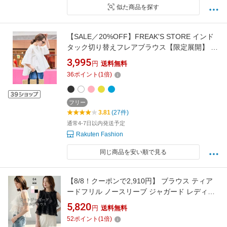
似た商品を探す
【SALE／20%OFF】FREAK'S STORE インド
タック切り替えフレアブラウス【限定展開】 フ
リークスストア トップス シャツ・ブラウス ホ
3,995
円
送料無料
ワイト ブルー ブラック イエロー ピンク【送料
36
ポイント
(
1
倍)
無料】
フリー
3.81
(27件)
通常4-7日以内発送予定
Rakuten Fashion
同じ商品を安い順で見る
【8/8！クーポンで2,910円】 ブラウス ティア
ードフリル ノースリーブ ジャガード レディー
ス トップス ノースリーブブラウス フリルブラ
5,820
円
送料無料
ウス ティアード フリル ペプラム カットジャガ
52
ポイント
(
1
倍)
ードブラウス シアーブラウス シアー 透け感 ペ