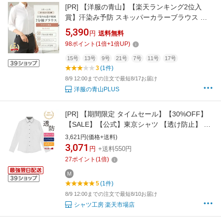
[PR]
【洋服の青山】【楽天ランキング2位入
賞】汗染み予防 スキッパーカラーブラウス レ
ディース 7分袖 春夏秋冬 ピンク系 形態安定 ス
5,390
円
送料無料
トレッチ 撥水 防汚 UVカット OEKO-TEX オフ
98
ポイント
(
1
倍+
1
倍UP)
ィス ビジネス 事務服 かわいい おしゃれ カジュ
アル 通勤 大きいサイズ ゆったり 七分袖 制服
15号
13号
9号
21号
7号
11号
17号
3
(1件)
2026
8/9 12:00までの注文で最短8/17お届け
洋服の青山PLUS
[PR]
【期間限定 タイムセール】【30%OFF】
【SALE】【公式】東京シャツ 【透け防止】 レ
ギュラー 長袖 形態安定 レディースシャツ
3,621円(価格+送料)
3,071
円
+送料550円
27
ポイント
(
1
倍)
M
5
(1件)
8/9 12:00までの注文で最短8/10お届け
シャツ工房 楽天市場店