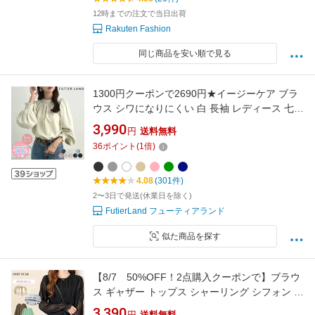
12時までの注文で当日出荷
Rakuten Fashion
同じ商品を安い順で見る
1300円クーポンで2690円★イージーケア ブラ
ウス シワになりにくい 白 長袖 レディース 七五
三 結婚式 入学式 入園式 入社式 オフィスカジュ
3,990
円
送料無料
アル セレモニー フォーマル オケージョン オフ
36
ポイント
(
1
倍)
ィス ハイネック 上品 バルーン袖 フリル YP/ ハ
イネックバルーンスリーブブラウス
4.08
(301件)
2〜3日で発送(休業日を除く)
FutierLand フューティアランド
似た商品を探す
【8/7 50%OFF！2点購入クーポンで】ブラウ
ス ギャザー トップス シャーリング シフォン 長
袖 シャーリング 透け感 シアー フリル フレア袖
3,390
円
送料無料