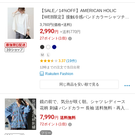
【SALE／14%OFF】AMERICAN HOLIC
【WEB限定】接触冷感バンドカラーシャツチュ
ニック アメリカンホリック トップス シャツ・
3,760円(価格+送料)
ブラウス ネイビー ブラック ホワイト
2,990
円
+送料770円
27
ポイント
(
1
倍)
M
L
3.37
(19件)
12時までの注文で当日出荷
Rakuten Fashion
同じ商品を安い順で見る
鏡の前で、気分が咲く朝。シャツ レディース
花柄 刺繍 バンドカラー 長袖 送料無料・再入荷
(500)メール便可
7,990
円
送料無料
72
ポイント
(
1
倍)
フリー