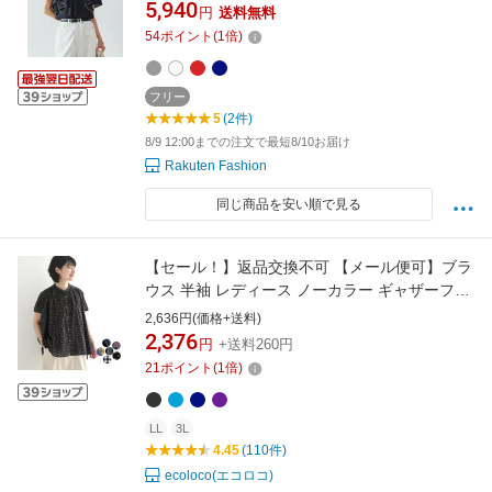
マシンウォッシャブル 吸水速乾 通気性 UVカッ
5,940
円
送料無料
ト ユナイテッドアローズ グリーンレーベルリ
54
ポイント
(
1
倍)
ラクシング トップス シャツ・ブラウス グレー
ネイビー レッド ホワイト【送料無料】
フリー
5
(2件)
8/9 12:00までの注文で最短8/10お届け
Rakuten Fashion
同じ商品を安い順で見る
【セール！】返品交換不可 【メール便可】ブラ
ウス 半袖 レディース ノーカラー ギャザーフレ
ンチ袖 ふんわり インド綿ボイル 綿100％／カ
2,636円(価格+送料)
ジュアル トップス シャツ ゆったり 涼しい エコ
2,376
円
+送料260円
ロコ sel,／ 大きいサイズ 春夏 26SS0424R,
21
ポイント
(
1
倍)
0724ptn q0731, q2,
LL
3L
4.45
(110件)
ecoloco(エコロコ)