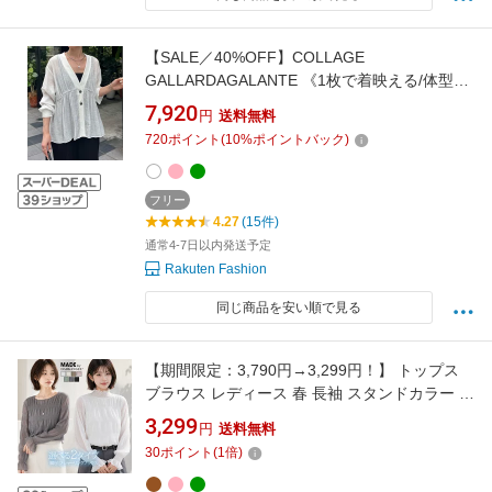
【SALE／40%OFF】COLLAGE
GALLARDAGALANTE 《1枚で着映える/体型カ
バー》ギャザー切替シアーシャツカーディガン
7,920
円
送料無料
コラージュガリャルダガランテ トップス シャ
720
ポイント
(
10
%ポイントバック)
ツ・ブラウス ピンク グレー ブルー ネイビー グ
リーン ホワイト ブラック【送料無料】
フリー
4.27
(15件)
通常4-7日以内発送予定
Rakuten Fashion
同じ商品を安い順で見る
【期間限定：3,790円→3,299円！】 トップス
ブラウス レディース 春 長袖 スタンドカラー ラ
ウンドネック シャーリング 袖フリル 袖シャー
3,299
円
送料無料
リング 重ね着 着回し ブラック アイボリー ホワ
30
ポイント
(
1
倍)
イト FREE【 シャーリングブラウス】 ダーク
エンジェル