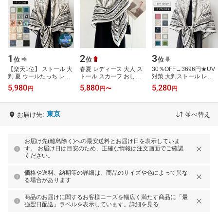
1
2
3
位
位
位
【楽天1位】 ストール 大
春夏 レディース 大人 ス
30％OFF→3696円★UV
判 夏 ウールたっち レデ
トール スカーフ おしゃ
対策 大判ストール レデ
ィース 大人 おしゃれ エ
れ ペイズリ柄 モノトー
ィース 大きめ 柔らかい
5,980
5,880
5,280
円
円
〜
円
レガント ペイズリー柄
ン バイカラー バンダナ
ストール 大判スカーフ
モノト…
柄 上質 …
ショール レデ…
東京
お届け先:
並べ替え
お届け先(離島除く)への最安送料とお届け日を表示していま
す。 お届け日は目安のため、正確な情報は注文画面でご確認
ください。
価格や送料、納期等の詳細は、商品のサイズや色によって異な
る場合があります
商品のお届けに関するお客様ニーズを幅広く満たす商品に「最
強翌日配送」ラベルを表示しています。
詳細を見る