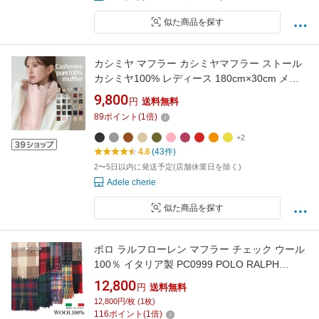
似た商品を探す
カシミヤ マフラー カシミヤマフラー ストール
カシミヤ100% レディース 180cm×30cm メン
ズ カシミヤ100% マフラー大判 厚手 きれいめ
9,800
円
送料無料
チェック柄 シンプル オフィス 誕生日 プレゼン
89
ポイント
(
1
倍)
ト ギフト 卒業 入学 ミセス 送料無料
+2
4.6
(43件)
2〜5日以内に発送予定(店舗休業日を除く)
Adele cherie
似た商品を探す
ポロ ラルフローレン マフラー チェック ウール
100％ イタリア製 PC0999 POLO RALPH
LAUREN ポロラルフローレン ラルフ タータン
12,800
円
送料無料
チェック スカーフ メンズ レディース ユニセッ
12,800円/枚 (1枚)
クス 男性 女性 男女兼用 ギフト プレゼント
116
ポイント
(
1
倍)