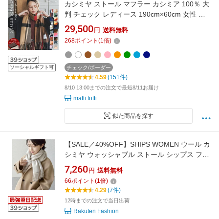
カシミヤ ストール マフラー カシミア 100％ 大
判 チェック レディース 190cm×60cm 女性 寒
暖差対策 厚手 カシミヤストール カシミアスト
29,500
円
送料無料
ール カシミヤマフラー カシミアマフラー ブラ
268
ポイント
(
1
倍)
ンド プレゼント 誕生日 贈り物 結婚式 b0014a
ソーシャルギフト可
チェック/ボーダー
4.59
(151件)
8/10 13:00までの注文で最短8/11お届け
matti totti
似た商品を探す
【SALE／40%OFF】SHIPS WOMEN ウール カ
シミヤ ウォッシャブル ストール シップス ファ
ッション雑貨 マフラー・ストール・ネックウォ
7,260
円
送料無料
ーマー レッド ブルー ホワイト ピンク ネイビー
66
ポイント
(
1
倍)
【送料無料】
4.29
(7件)
12時までの注文で当日出荷
Rakuten Fashion