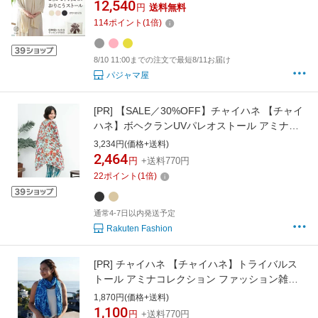
12,540
円
送料無料
用 冷房対策 母親 妻 祖母 誕生日 プレゼント に
114
ポイント
(
1
倍)
も
8/10 11:00までの注文で最短8/11お届け
パジャマ屋
[PR]
【SALE／30%OFF】チャイハネ 【チャイ
ハネ】ボヘクランUVパレオストール アミナコ
レクション ファッション雑貨 マフラー・スト
3,234円(価格+送料)
ール・ネックウォーマー ベージュ ブラック
2,464
円
+送料770円
22
ポイント
(
1
倍)
通常4-7日以内発送予定
Rakuten Fashion
[PR]
チャイハネ 【チャイハネ】トライバルス
トール アミナコレクション ファッション雑貨
マフラー・ストール・ネックウォーマー ブラッ
1,870円(価格+送料)
ク ホワイト オレンジ ブラウン レッド ネイビー
1,100
円
+送料770円