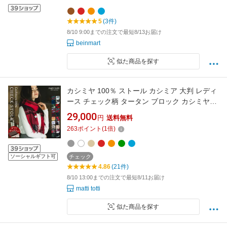
5
(3件)
8/10 9:00までの注文で最短8/13お届け
beinmart
似た商品を探す
カシミヤ 100％ ストール カシミア 大判 レディ
ース チェック柄 タータン ブロック カシミヤス
トール ブランド マフラー ギフトボックス入り
29,000
円
送料無料
厚手 バレンタイン プレゼント 誕生日 贈り物 女
263
ポイント
(
1
倍)
性 結婚式 秋 冬 d0014a
ソーシャルギフト可
チェック
4.86
(21件)
8/10 13:00までの注文で最短8/11お届け
matti totti
似た商品を探す