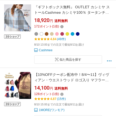
『ギフトボックス無料』 OUTLET カシミヤ ス
トールCashmee カシミヤ100％ タータンチェ
ック ストールアウトレット レディース メンズ
18,920
円
送料無料
カシミア100％ 大判ストール チェック柄 女性
172
ポイント
(
1
倍)
彼女 ギフト プレゼント かわいい ベージュ ショ
ール 女性 男女兼用 大判 クリスマス
4.84
(49件)
8/10 13:00までの注文で最短8/13お届け
Cashmee
似た商品を探す
【10%OFFクーポン配布中！8/4〜11】ヴィヴ
ィアン・ウエストウッド ロゴ入り マフラー・
ストール ユニセックス 全8色 正規品 リバーシ
14,100
円
送料無料
ブル バイカラー ウール Vivienne Westwood オ
128
ポイント
(
1
倍)
ーブ ギフト プレゼント W0023
4.87
(15件)
8/10 15:00までの注文で最短8/11お届け
1MORE(ワンモア)