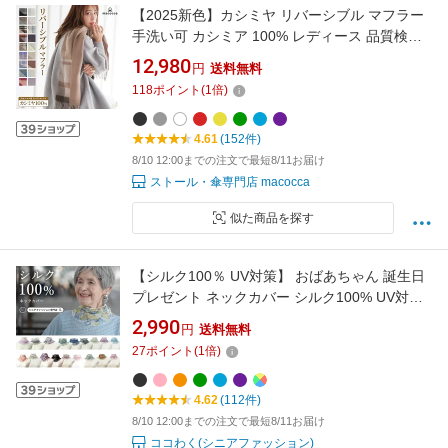
【2025新色】カシミヤ リバーシブル マフラー
手洗い可 カシミア 100% レディース 品質検査
済 無地 チェック柄 メンズ ストール プレゼント
12,980
円
送料無料
秋冬 クリスマス ギフト 秋 冬 カシミアマフラー
118
ポイント
(
1
倍)
カシミヤマフラー8983 8982 【送料無料】
4.61
(152件)
8/10 12:00までの注文で最短8/11お届け
ストール・傘専門店 macocca
似た商品を探す
【シルク100％ UV対策】 おばあちゃん 誕生日
プレゼント ネックカバー シルク100% UV対策
春夏シニアファッション 70代 80代 春 夏 ハイ
2,990
円
送料無料
ミセス 婦人 レディース 服 高齢者 ギフト プチ
27
ポイント
(
1
倍)
ギフト 日焼け対策 夏 涼しい 敬老の日 実用的
プレゼント
4.62
(112件)
8/10 12:00までの注文で最短8/11お届け
ココわく(シニアファッション)