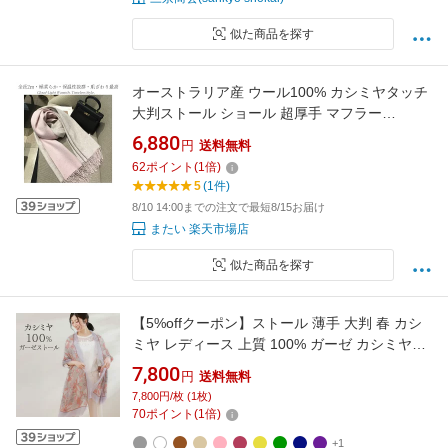
似た商品を探す
オーストラリア産 ウール100% カシミヤタッチ
大判ストール ショール 超厚手 マフラー
200×70cm ふわっと暖かい ブランケット兼用
6,880
円
送料無料
ギフト 男女兼用 メンズ レディース 彼氏 彼女
62
ポイント
(
1
倍)
リスマス アウトドア 通勤 おしゃれ 大人 贈り物
5
(1件)
包装
8/10 14:00までの注文で最短8/15お届け
またい 楽天市場店
似た商品を探す
【5%offクーポン】ストール 薄手 大判 春 カシ
ミヤ レディース 上質 100% ガーゼ カシミヤ
100％ 春物 チェック柄 花柄 マフラー ショール
7,800
円
送料無料
結婚式 大判ストール 冬ストール uv 紫外線対策
7,800円/枚 (1枚)
冬 夏 秋 ギフト プレゼント 7F (02000249r)
70
ポイント
(
1
倍)
+1