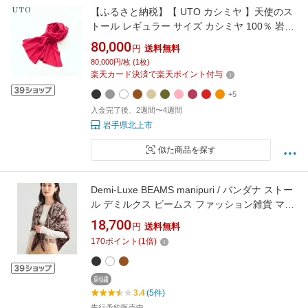
【ふるさと納税】【 UTO カシミヤ 】天使のス
トール レギュラー サイズ カシミヤ 100％ 岩手
県 北上市 L0102 ユーティーオー
80,000
円
送料無料
80,000円/枚 (1枚)
楽天カード決済で楽天ポイント付与
+5
入金完了後、2週間〜4週間
岩手県北上市
似た商品を探す
Demi-Luxe BEAMS manipuri / バンダナ ストー
ル デミルクス ビームス ファッション雑貨 マフ
ラー・ストール・ネックウォーマー ブラウン
18,700
円
送料無料
ホワイト ブラック【送料無料】
170
ポイント
(
1
倍)
刺繍
3.4
(5件)
先行予約販売中