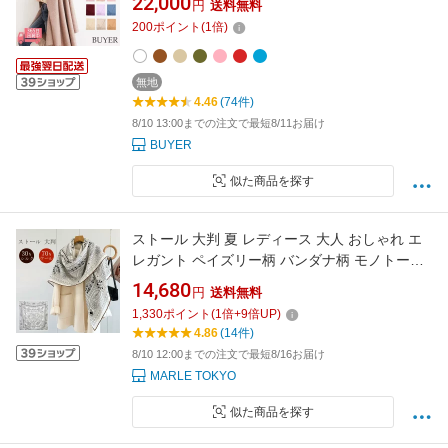
22,000
円
送料無料
ス メンズ 無地 大きい ショール ひざ掛け 秋冬
200
ポイント
(
1
倍)
冬 女性 妻 祖母 祖父 30代 40代 50代 60代 プレ
ゼント 誕生日プレゼント バレンタイン
無地
4.46
(74件)
8/10 13:00までの注文で最短8/11お届け
BUYER
似た商品を探す
ストール 大判 夏 レディース 大人 おしゃれ エ
レガント ペイズリー柄 バンダナ柄 モノトーン
バイカラー 上質 上品 高級 着物用 大判スカーフ
14,680
円
送料無料
シルクスカーフ さらさら 薄手 紫外線 UV対策
1,330
ポイント
(
1
倍+
9
倍UP)
冷房対策 日焼け対策 年中使える 20代 30代 40
4.86
(14件)
代 Horse scarf ホワイト ブルー
8/10 12:00までの注文で最短8/16お届け
MARLE TOKYO
似た商品を探す