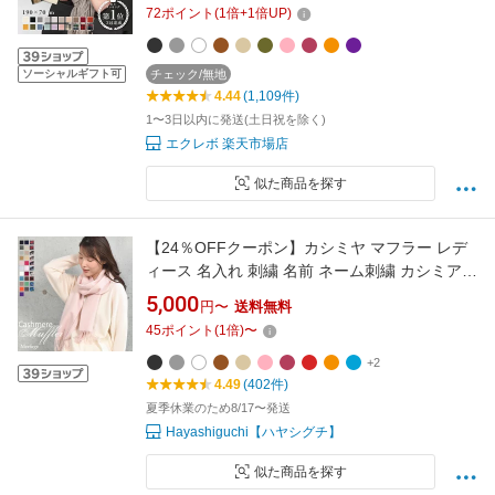
婚式 着物 高校生 母の日 父の日 敬老の日 誕生
72
ポイント
(
1
倍+
1
倍UP)
日
ソーシャルギフト可
チェック/無地
4.44
(1,109件)
1〜3日以内に発送(土日祝を除く)
エクレボ 楽天市場店
似た商品を探す
【24％OFFクーポン】カシミヤ マフラー レデ
ィース 名入れ 刺繍 名前 ネーム刺繍 カシミア
マフラー カシミヤ 100％ マフラー 厚手 無地 シ
5,000
円〜
送料無料
ンプル 誕生日 秋 冬 母 女性 ブランド クリスマ
45
ポイント
(
1
倍)
〜
ス ギフト プレゼント(cs0099.0095)
+2
4.49
(402件)
夏季休業のため8/17〜発送
Hayashiguchi【ハヤシグチ】
似た商品を探す