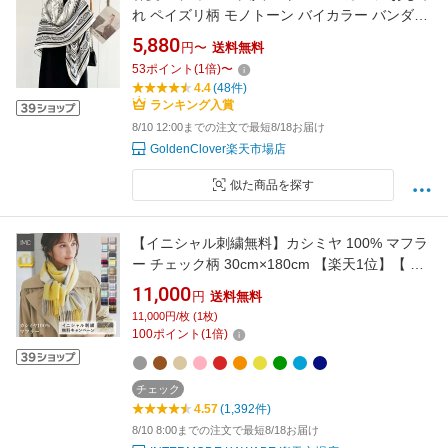
れ ペイズリ柄 モノトーン バイカラー バンダナ
柄 上質 高級 大判ストール 大判スカー
5,880
円〜
送料無料
53
ポイント
(
1
倍)
〜
4.4
(48件)
ランキング入賞
8/10 12:00までの注文で最短8/18お届け
GoldenClover楽天市場店
似た商品を探す
【イニシャル刺繍無料】カシミヤ 100% マフラ
ー チェック柄 30cm×180cm 【楽天1位】【 カ
シミヤマフラー カシミアマフラー カシミア ス
11,000
円
送料無料
トール ギフト ホワイトデー 誕生日 レデイース
11,000円/枚 (1枚)
卒業祝 入学祝 就職祝】
100
ポイント
(
1
倍)
チェック
4.57
(1,392件)
8/10 8:00までの注文で最短8/18お届け