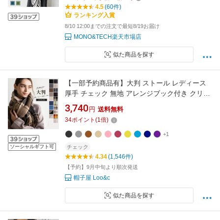
チ カシミヤタッチ 上品 正方形ストール 大判ス
4.5
(60件)
カーフ 母の日 プレゼント ギフト
ランキング入賞
8/10 12:00までの注文で最短8/19お届け
MONO&TECH楽天市場店
似た商品を探す
【一部予約商品有】大判 ストール レディース
厚手 チェック 無地 アレンジブック付き クリス
マス バレンタイン プレゼント 冬 秋冬 ウールた
3,740
円
送料無料
っち マフラー ブランケット 暖かい 羽織 帽子屋
34
ポイント
(
1
倍)
Loo＆c gim
+1
ソーシャルギフト可
チェック
4.34
(1,546件)
【予約】9月中旬より順次発送
帽子屋 Loo&c
似た商品を探す