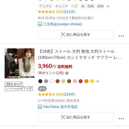
アニマル
チェック
ヘビ
花・植物
総柄
+1
4.51
(211件)
8/10 15:00までの注文で最短8/11お届け
三京商会(sankyo shokai)
似た商品を探す
【16色】ストール 大判 無地 大判ストール
(190cm×70cm) カシミヤタッチ マフラー レデ
ィース メンズ 手洗い可能 無地 小顔効果 ショー
3,960
円
送料無料
ル ロングマフラー 暖かい やわらかい 【メール
36
ポイント
(
1
倍)
便】vnsz-587z
+3
ソーシャルギフト可
無地
4.43
(214件)
1〜4日営業日以内に順次発送
Vita Felice 楽天市場店
似た商品を探す