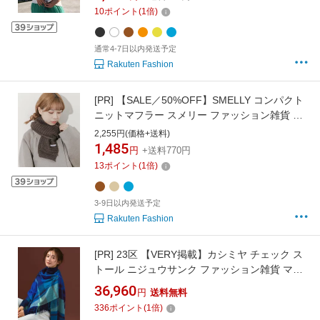
ブルー イエロー
10
ポイント
(
1
倍)
通常4-7日以内発送予定
Rakuten Fashion
[PR]
【SALE／50%OFF】SMELLY コンパクト
ニットマフラー スメリー ファッション雑貨 マ
フラー・ストール・ネックウォーマー ブラウン
2,255円(価格+送料)
ブルー ベージュ
1,485
円
+送料770円
13
ポイント
(
1
倍)
3-9日以内発送予定
Rakuten Fashion
[PR]
23区 【VERY掲載】カシミヤ チェック ス
トール ニジュウサンク ファッション雑貨 マフ
ラー・ストール・ネックウォーマー イエロー
36,960
円
送料無料
レッド ピンク ベージュ グリーン ブルー【送料
336
ポイント
(
1
倍)
無料】