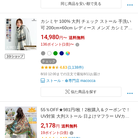
同じ商品を安い順で見る
カシミヤ 100% 大判 チェック ストール 手洗い
可 200cm×60cm レディース メンズ カシミア
マフラー 秋冬 秋 冬 カシミヤストール 大判スト
14,980
円〜
送料無料
ール チェック柄 ギフト クリスマス プレゼント
136
ポイント
(
1
倍)
〜
送料無料 8900 8958 8612
チェック
4.63
(1,138件)
8/10 12:00までの注文で最短8/11お届け
ストール・傘専門店 macocca
似た商品を探す
55％OFF★981円/枚！2枚購入＆クーポンで！
UV対策 大判ストール 日よけマフラー UVカッ
ト レディース やわらか ガーゼ 春夏 秋冬 大判
2,178
円
送料無料
サイズ 薄手 紫外線対策 冷房対策 日焼け防止 小
19
ポイント
(
1
倍)
顔効果 巻き物 肩掛け 母の日 ギフト プレゼント