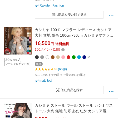
Rakuten Fashion
同じ商品を安い順で見る
カシミヤ 100％ マフラー レディース カシミア
大判 無地 単色 180cm×30cm カシミヤマフラー
カシミアマフラー ブランド ストール ギフトボ
16,500
円
送料無料
ックス入り 厚手 バレンタイン プレゼント 誕生
150
ポイント
(
1
倍)
日 贈り物 女 性 結婚式 秋 冬 a0015a
+1
ソーシャルギフト可
無地
4.68
(66件)
8/10 13:00までの注文で最短8/11お届け
matti totti
似た商品を探す
カシミヤ ストール ウール ストール カシミヤス
トール 大判 無地 防寒 あたたか カシミア混 大
判 ストール 大判ストール マフラー 厚手 ひざ掛