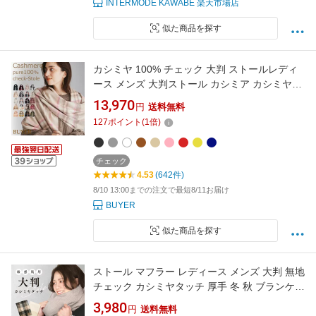
INTERMODE KAWABE 楽天市場店
似た商品を探す
カシミヤ 100% チェック 大判 ストールレディ
ース メンズ 大判ストール カシミア カシミヤス
トール カシミアストール タータンチェック チ
13,970
円
送料無料
ェック柄 マフラー 秋 冬 女性 男性 妻 彼女 彼氏
127
ポイント
(
1
倍)
祖母 20代 30代 40代 50代 60代 プレゼント 誕
生日プレゼント バレンタイン
チェック
4.53
(642件)
8/10 13:00までの注文で最短8/11お届け
BUYER
似た商品を探す
ストール マフラー レディース メンズ 大判 無地
チェック カシミヤタッチ 厚手 冬 秋 ブランケッ
ト ひざ掛け 羽織る ショール 白 黒 赤 ピンク 結
3,980
円
送料無料