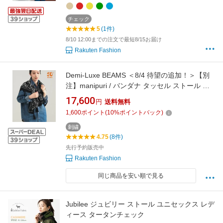
チェック
5
(1件)
8/10 12:00までの注文で最短8/15お届け
Rakuten Fashion
Demi-Luxe BEAMS ＜8/4 待望の追加！＞【別
注】manipuri / バンダナ タッセル ストール コ
ットンシルク デミルクス ビームス ファッショ
17,600
円
送料無料
ン雑貨 マフラー・ストール・ネックウォーマー
1,600
ポイント
(
10
%ポイントバック)
ホワイト グレー ブラック【送料無料】
刺繍
4.75
(8件)
先行予約販売中
Rakuten Fashion
同じ商品を安い順で見る
Jubilee ジュビリー ストール ユニセックス レデ
ィース タータンチェック