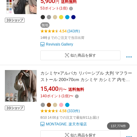
5,900
円
送料無料
け 秋冬 カシミア30％ プレゼント ギフト レデ
53
ポイント
(
1
倍)
ィース メンズ プレゼント 新作
無地
4.54
(343件)
14時までのご注文で当日出荷
Revivals Gallery
似た商品を探す
カシミヤ×アルパカ リバーシブル 大判 マフラー
ストール 200×70cm カシミヤ カシミア 内モン
ゴル産最高級カシミヤ 無染色 無漂白 オーガニ
15,400
円〜
送料無料
ック カシミヤストール カシミアストール 無地
140
ポイント
(
1
倍)
〜
大きい 大判マフラー レディースストール
STA828
4.58
(333件)
8/10 14:00までの注文で最短8/11お届け
MONTAGNE. 楽天市場店
137,774件
似た商品を探す