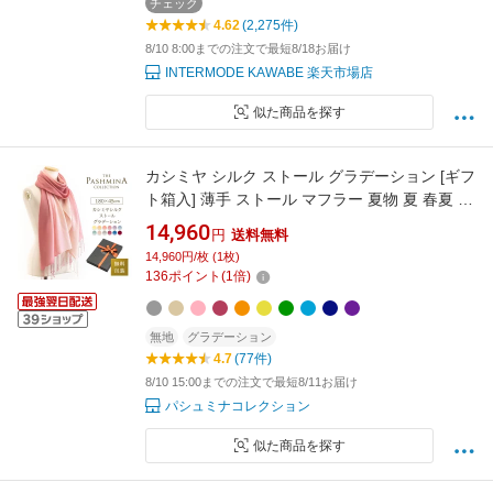
チェック
4.62
(2,275件)
8/10 8:00までの注文で最短8/18お届け
INTERMODE KAWABE 楽天市場店
似た商品を探す
カシミヤ シルク ストール グラデーション [ギフ
ト箱入] 薄手 ストール マフラー 夏物 夏 春夏 冷
房対策 Cashmere Stole Stall Gift プレゼント 実
14,960
円
送料無料
用的 内祝い にも
14,960円/枚 (1枚)
136
ポイント
(
1
倍)
無地
グラデーション
4.7
(77件)
8/10 15:00までの注文で最短8/11お届け
パシュミナコレクション
似た商品を探す