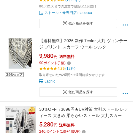
4.42
(1,009件)
8/10 12:00までの注文で最短8/11お届け
ストール・傘専門店 macocca
似た商品を探す
【送料無料】2026 新作 7color 大判 ヴィンテー
ジ プリント スカーフ ウール シルク
9,980
円
送料無料
90
ポイント
(
1
倍)
4.75
(12件)
取り寄せのため2週間〜4週間前後かかります
Lachic
似た商品を探す
30％OFF→3696円★UV対策 大判ストール レデ
ィース 大きめ 柔らかいストール 大判スカーフ
ショール レディース 冷房対策 夏用 おしゃれ ペ
5,280
円
送料無料
イズリー柄 モノトーン バンダナ柄 シルクタッ
240
ポイント
(
1
倍+
4
倍UP)