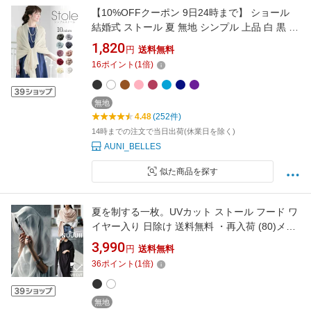
【10%OFFクーポン 9日24時まで】 ショール
結婚式 ストール 夏 無地 シンプル 上品 白 黒 無
地ストール 大判 レディース 薄手 羽織り物 お呼
1,820
円
送料無料
ばれ 成人式 女性 ミセス フォーマル 結婚式コー
16
ポイント
(
1
倍)
デ おしゃれ 二の腕カバー 可愛い god069
無地
4.48
(252件)
14時までの注文で当日出荷(休業日を除く)
AUNI_BELLES
似た商品を探す
夏を制する一枚。UVカット ストール フード ワ
イヤー入り 日除け 送料無料 ・再入荷 (80)メー
ル便可
3,990
円
送料無料
36
ポイント
(
1
倍)
無地