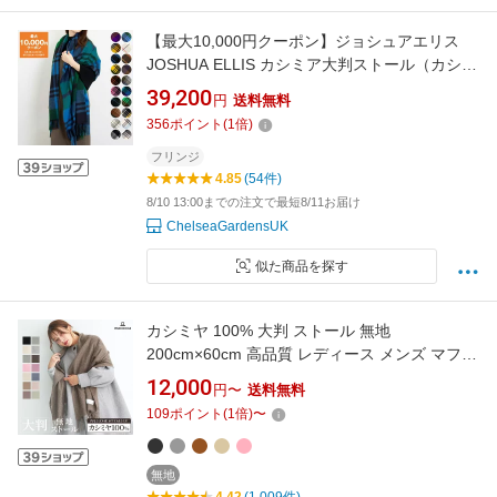
【最大10,000円クーポン】ジョシュアエリス
JOSHUA ELLIS カシミア大判ストール（カシミ
ヤ） CASHMERE STOLE レディース メンズ 70
39,200
円
送料無料
x 190cm【英国ブランド】
356
ポイント
(
1
倍)
フリンジ
4.85
(54件)
8/10 13:00までの注文で最短8/11お届け
ChelseaGardensUK
似た商品を探す
カシミヤ 100% 大判 ストール 無地
200cm×60cm 高品質 レディース メンズ マフラ
ー 秋冬 ギフト 秋 冬 カシミヤストール カシミ
12,000
円〜
送料無料
ア 送料無料 大判ストール 8901 8984【送料無
109
ポイント
(
1
倍)
〜
料】
無地