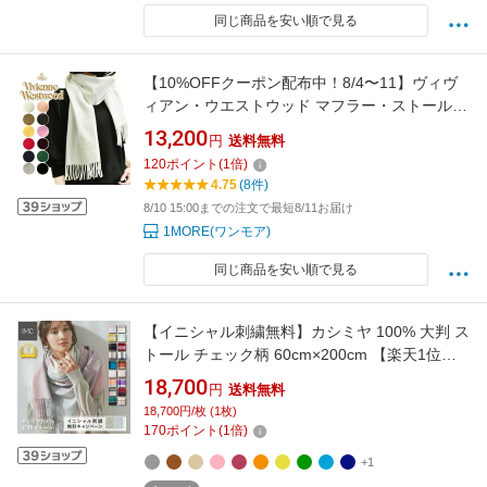
同じ商品を安い順で見る
【10%OFFクーポン配布中！8/4〜11】ヴィヴ
ィアン・ウエストウッド マフラー・ストール
ヴィヴィアン 正規品 ウール Vivienne
13,200
円
送料無料
Westwood レディース ギフト プレゼント バレ
120
ポイント
(
1
倍)
ンタイン ホワイトデー 誕生日 W001Z
4.75
(8件)
8/10 15:00までの注文で最短8/11お届け
1MORE(ワンモア)
同じ商品を安い順で見る
【イニシャル刺繍無料】カシミヤ 100% 大判 ス
トール チェック柄 60cm×200cm 【楽天1位】
【 カシミア 刺しゅう レディース マフラー カシ
18,700
円
送料無料
ミヤストール ギフト 誕生日 ショール 名入れ ホ
18,700円/枚 (1枚)
ワイトデー 】
170
ポイント
(
1
倍)
+1