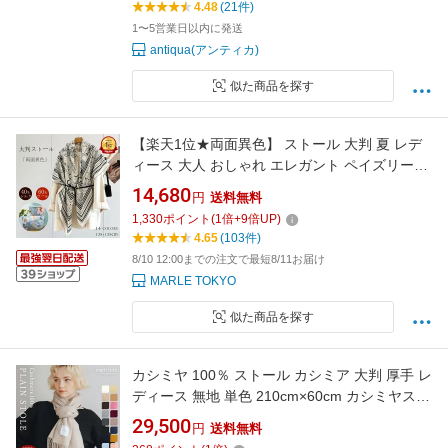
4.48
(21件)
1〜5営業日以内に発送
antiqua(アンティカ)
似た商品を探す
【楽天1位★両面異色】 ストール 大判 夏 レデ
ィース 大人 おしゃれ エレガント ペイズリー柄
バンダナ柄 モノトーン バイカラー 上質 上品 高
14,680
円
送料無料
級 着物用 大判スカーフ シルクスカーフ 羽織る
1,330
ポイント
(
1
倍+
9
倍UP)
薄手 紫外線 UV対策 冷房対策 日焼け対策 年中
4.65
(103件)
使える 20代 30代 40代 Horse scarf
8/10 12:00までの注文で最短8/11お届け
MARLE TOKYO
似た商品を探す
カシミヤ 100％ ストール カシミア 大判 厚手 レ
ディース 無地 単色 210cm×60cm カシミヤスト
ール カシミアストール ブランド マフラー ギフ
29,500
円
送料無料
トボックス入り 寒暖差対策 プレゼント 誕生日