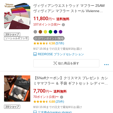
ヴィヴィアンウエストウッド マフラー 25AW
ヴィヴィアン マフラー ストール Vivienne
Westwood ブランドマフラー クリスマス/プレ
11,800
円〜
送料無料
ゼント/誕生日/ギフト/81030007【メンズ/レデ
107
ポイント
(
1
倍)
〜
ィース】【ラッピング無料】
ソーシャルギフト可
ロゴ/ワンポイント/無地
4.58
(57件)
8/17 15:00までの注文で最短8/18お届け
REDROSE ブランドセレクション
似た商品を探す
【5%offクーポン】クリスマス プレゼント カシ
ミヤマフラー ＆ 手袋 ギフトセット レディース
女性向け 誕生日 記念日 【名入れ刺繍可能】 マ
7,700
円〜
送料無料
フラー スマホ対応 グローブ カシミヤ混 カシミ
70
ポイント
(
1
倍)
〜
ヤブレンド ギフト 贈り物 (gset-02000323lr)
4.68
(25件)
8/10 15:00までの注文で最短8/11お届け
三京商会(sankyo shokai)