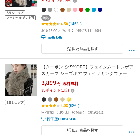
268
ポイント
(
1
倍)
贈り物 女 性 結婚式 秋 冬 a0016a
ソーシャルギフト可
無地
4.58
(146件)
8/10 13:00までの注文で最短8/11お届け
matti totti
似た商品を探す
【クーポンで45%OFF】フェイクムートンボア
スカーフ シープボア フェイクミンクファー エ
コファーティペット スカーフ マフラー 大きい
3,899
円
送料無料
ストール ファー 秋 冬 レディース 防寒 ネック
35
ポイント
(
1
倍)
ウォーマー 小顔 厚み ショール もふもふ 暖か
4.08
(62件)
5-7営業日以内(土日祝を除く)に順次発送
帽子屋Little&More
似た商品を探す