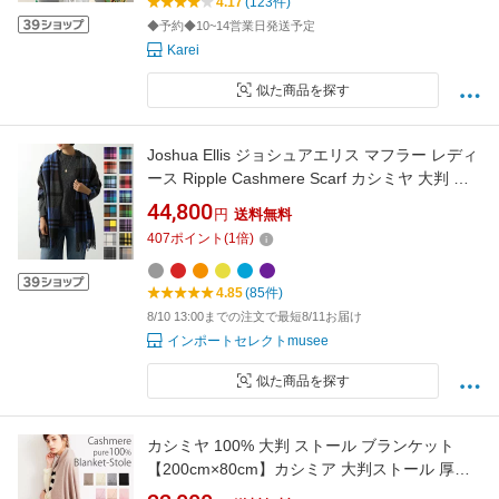
4.17
(123件)
年中使える 手洗い karei
◆予約◆10~14営業日発送予定
Karei
似た商品を探す
Joshua Ellis ジョシュアエリス マフラー レディ
ース Ripple Cashmere Scarf カシミヤ 大判 ス
トール チェック 柄 ショール CPG カラー20色
44,800
円
送料無料
407
ポイント
(
1
倍)
4.85
(85件)
8/10 13:00までの注文で最短8/11お届け
インポートセレクトmusee
似た商品を探す
カシミヤ 100% 大判 ストール ブランケット
【200cm×80cm】カシミア 大判ストール 厚手
カシミヤストール カシミアストール レディー