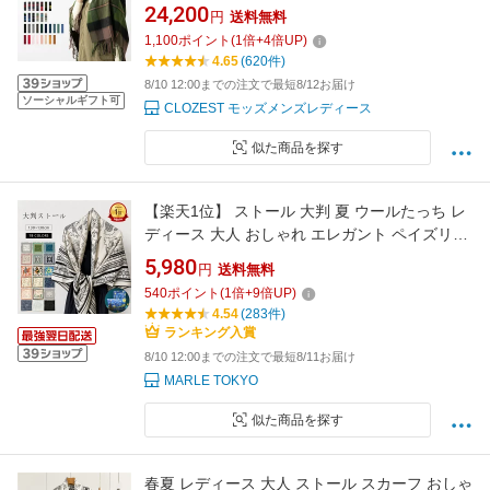
24,200
円
送料無料
1,100
ポイント
(
1
倍+
4
倍UP)
4.65
(620件)
8/10 12:00までの注文で最短8/12お届け
ソーシャルギフト可
CLOZEST モッズメンズレディース
似た商品を探す
【楽天1位】 ストール 大判 夏 ウールたっち レ
ディース 大人 おしゃれ エレガント ペイズリー
柄 モノトーン バイカラー バンダナ柄 手作り 上
5,980
円
送料無料
質 上品 高級 着物用 正方形 大判スカーフ 薄手
540
ポイント
(
1
倍+
9
倍UP)
紫外線 UV対策 冷房対策 日焼け対策 20代 30代
4.54
(283件)
40代 年中使える Horse scarf
ランキング入賞
8/10 12:00までの注文で最短8/11お届け
MARLE TOKYO
似た商品を探す
春夏 レディース 大人 ストール スカーフ おしゃ