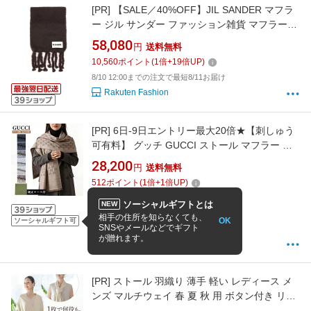
[PR]
【SALE／40%OFF】JIL SANDER マフラ
ー ジル サンダー ファッション雑貨 マフラー・
ストール・ネックウォーマー ブラウン ブルー
58,080
円
送料無料
【送料無料】
10,560
ポイント
(
1
倍+
19
倍UP)
8/10 12:00までの注文で最短8/11お届け
Rakuten Fashion
[PR]
6日-9日エントリー最大20倍★【刺しゅう
可有料】 グッチ GUCCI ストール マフラー メ
ンズ レディース 男女兼用 GG柄 全6色 ウール
28,200
円
送料無料
70% シルク30％ 165904 3G646 【スペシャル
512
ポイント
(
1
倍+
1
倍UP)
ラッピング1100円(別売り)】
ソーシャルギフトとは
NEW
4.57
(14件)
相手の住所を知らなくても、
OK
ソーシャルギフト可
SNSやメールなどでギフト
8/10 14:00までの注文で最短8/11お届け
が贈れます。
Alevel(エイレベル)
[PR]
ストール 羽織り 薄手 軽い レディース メ
ンズ マルチウェイ 春 夏 秋 用 ボタン付き リヨ
セル シルク ニット “おりこうストール” 春夏 夏