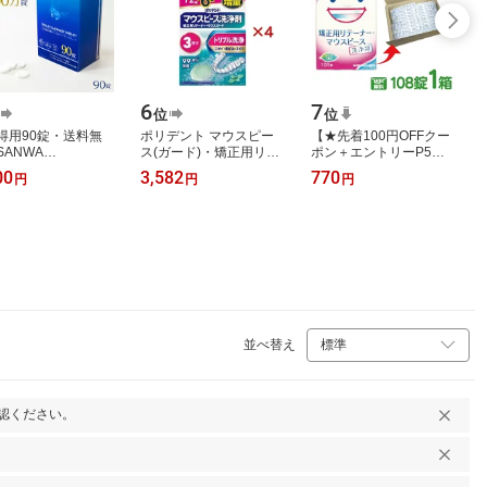
6
7
位
位
得用90錠・送料無
ポリデント マウスピー
【★先着100円OFFクー
SANWA
ス(ガード)・矯正用リテ
ポン＋エントリーP5倍
NTAL（三和デンタ
ーナー用 洗浄剤(72錠+6
8/4 20:00-8/11 1:59】ス
00
3,582
770
円
円
円
スマイルクリーナー
錠×4セット)【ポリデン
ッキリデント 矯正用リ
ット 2.8g×90錠｜
ト】
テーナー・マ…
 …
並べ替え
認ください。