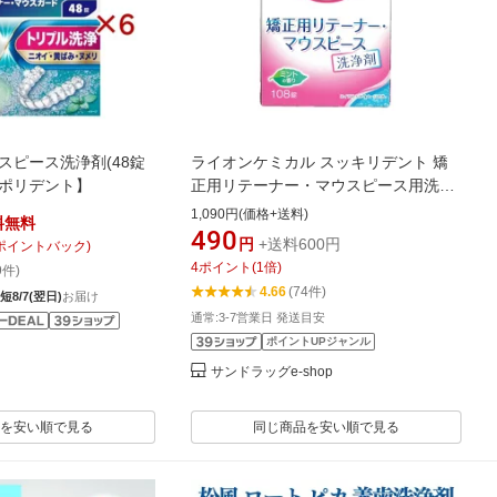
スピース洗浄剤(48錠
ライオンケミカル スッキリデント 矯
【ポリデント】
正用リテーナー・マウスピース用洗浄
剤 108錠
1,090円(価格+送料)
料無料
490
円
+送料600円
ポイントバック)
4
ポイント
(
1
倍)
9件)
4.66
(74件)
短8/7(翌日)
お届け
通常:3-7営業日 発送目安
ポイントUPジャンル
サンドラッグe-shop
を安い順で見る
同じ商品を安い順で見る