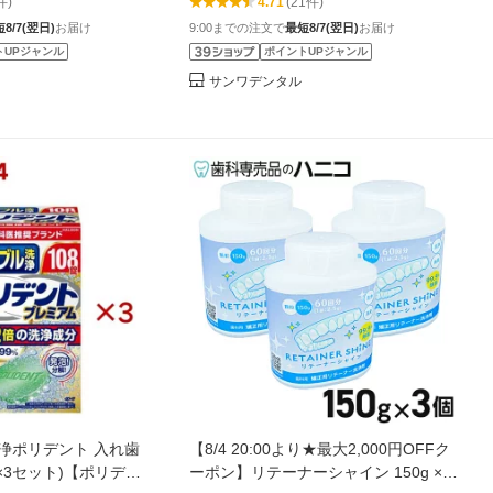
件)
4.71
(21件)
日本製｜口臭予防・オ
れ歯・総入れ歯対応｜日本製｜除菌・
8/7(翌日)
お届け
9:00までの注文で
最短8/7(翌日)
お届け
消臭・口臭予防
トUPジャンル
ポイントUPジャンル
サンワデンタル
浄ポリデント 入れ歯
【8/4 20:00より★最大2,000円OFFク
入×3セット)【ポリデン
ーポン】リテーナーシャイン 150g × 3