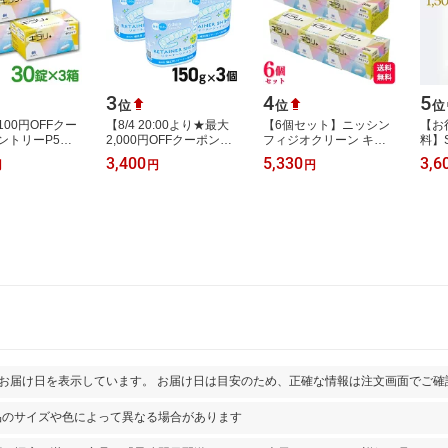
3
4
5
位
位
位
00円OFFクー
【8/4 20:00より★最大
【6個セット】ニッシン
【お
ントリーP5倍
2,000円OFFクーポン】
フィジオクリーン キラ
料】
0-8/11 1:59】入
リテーナーシャイン
リ錠剤 30錠 口腔内装置
DE
3,400
5,330
3,6
円
円
円
剤 義歯洗浄剤
150g × 3個 矯正用リテ
洗浄剤 無香料 中性タイ
ル）
置洗…
ーナー洗浄剤 マ…
プ 入れ歯 …
タブレ
中性
とお届け日を表示しています。 お届け日は目安のため、正確な情報は注文画面でご確
品のサイズや色によって異なる場合があります