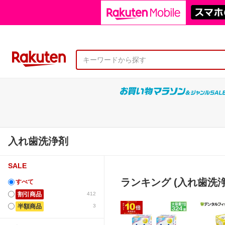
入れ歯洗浄剤
SALE
ランキング (入れ歯洗浄
すべて
割引商品
412
半額商品
3