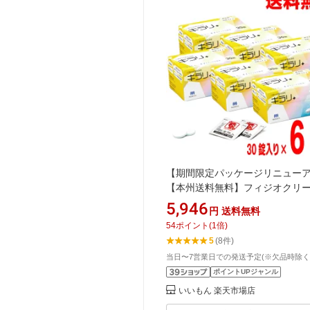
【期間限定パッケージリニュー
【本州送料無料】フィジオクリー
ラリ錠剤 30錠×6箱ニッシン北海
5,946
円
送料無料
四国・九州は追加送料220円かか
54
ポイント
(
1
倍)
す。6個義歯洗浄剤
5
(8件)
当日〜7営業日での発送予定(※欠品時除く
ポイントUPジャンル
いいもん 楽天市場店