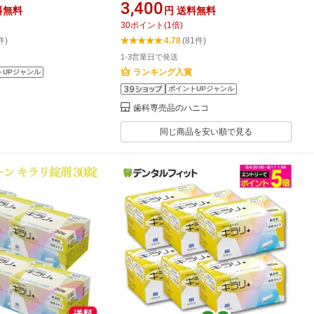
個 矯正用リテーナー洗浄剤 マウスピ
3,400
料無料
円
送料無料
ース洗浄剤 顆粒 歯科矯正用 リテーナ
30
ポイント
(
1
倍)
ー洗浄剤 【送料無料】
件)
4.78
(81件)
1-3営業日で発送
ランキング入賞
トUPジャンル
ポイントUPジャンル
歯科専売品のハニコ
同じ商品を安い順で見る