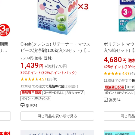
ン期間
Clesh(クレシュ) リテーナー・マウス
ポリデント マウ
リテ
ピース洗浄剤(120錠入×3セット)【ク
入*6箱セット)
08錠
レシュ(Clesh)】
4,680
2,209円(価格+送料)
円
送
スガー
1,439
円
+送料770円
425
ポイント
(
10
%
】
392
ポイント
(
30
%ポイントバック)
4.67
(4
4.57
(23件)
12:00までの注文で
最
12:00までの注文で
最短8/7(翌日)
お届け
ポイントUPジャンル
ポイントUPジャンル
楽天24
楽天24
同じ商品を安い順で見る
同じ商品