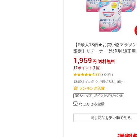
【P最大13倍★お買い物マラソ
限定】リテーナー 洗浄剤 矯正用
ーナー・マウスピース用洗浄剤 1
1,959
円
送料無料
×3個セット 大容量タイプ (マウ
17
ポイント
(
1
倍)
ド)【送料無料 (沖縄・離島除く)
4.77
(384件)
12:00までの注文で最短8/8お届け
ランキング入賞
ポイントUPジャンル
わごんせる金橋
同じ商品を安い順で見る