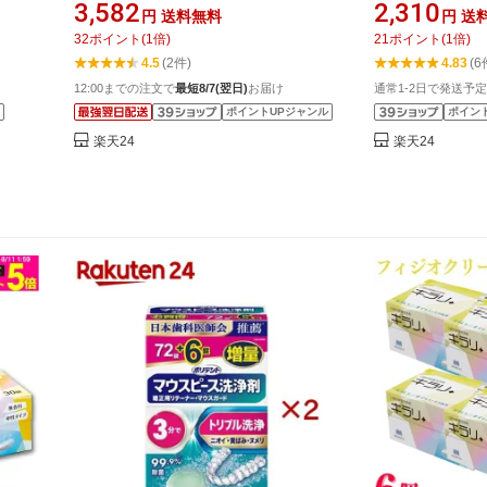
+6錠×4セット)【ポリデント】
ト】
3,582
2,310
円
送料無料
円
送
32
ポイント
(
1
倍)
21
ポイント
(
1
倍)
4.5
(2件)
4.83
(6
12:00までの注文で
最短8/7(翌日)
お届け
通常1-2日で発送予定
ポイントUPジャンル
ポイン
楽天24
楽天24