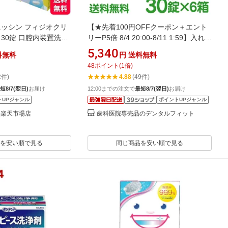
ニッシン フィジオクリ
【★先着100円OFFクーポン＋エント
 30錠 口腔内装置洗浄
リーP5倍 8/4 20:00-8/11 1:59】入れ歯
タイプ 入れ歯 義歯 洗浄
洗浄剤 キラリ錠剤 義歯洗浄剤 口腔内
5,340
料無料
円
送料無料
装置洗浄剤 キラリ (錠剤) 6箱セット(1
48
ポイント
(
1
倍)
箱/30粒) フィジオクリーン【送料無
2件)
4.88
(49件)
料】
短8/7(翌日)
お届け
12:00までの注文で
最短8/7(翌日)
お届け
トUPジャンル
ポイントUPジャンル
 楽天市場店
歯科医院専売品のデンタルフィット
を安い順で見る
同じ商品を安い順で見る