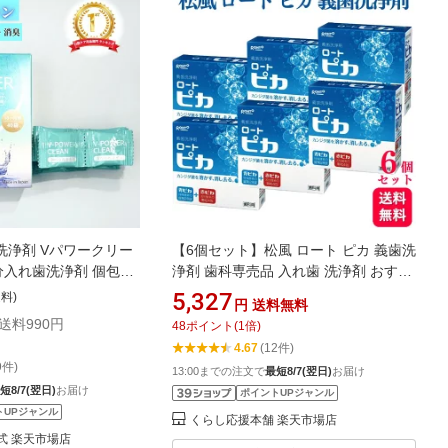
洗浄剤 Vパワークリー
【6個セット】松風 ロート ピカ 義歯洗
部分入れ歯洗浄剤 個包装
浄剤 歯科専売品 入れ歯 洗浄剤 おすす
歯 防菌力 洗浄剤 1袋
め マウスピース洗浄 部分入れ歯 洗浄
5,327
送料)
円
送料無料
ース洗浄剤 リテーナー
強力除菌
+送料990円
48
ポイント
(
1
倍)
ー
4.67
(12件)
9件)
13:00までの注文で
最短8/7(翌日)
お届け
短8/7(翌日)
お届け
ポイントUPジャンル
トUPジャンル
くらし応援本舗 楽天市場店
e公式 楽天市場店