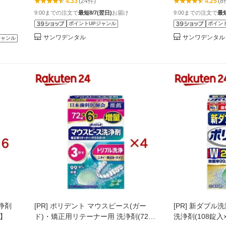
4.33
(24件)
4.25
(8
歯・総入れ歯対応｜日本製｜除菌・消
ンチャー専用｜
9:00までの注文で
最短8/7(翌日)
お届け
9:00までの注文で
最短
臭・口臭予防
ーラルケア
ポイントUPジャンル
ポイン
サンワデンタル
サンワデンタル
ジャンル
浄剤
[PR]
ポリデント マウスピース(ガー
[PR]
新ダブル洗
ト】
ド)・矯正用リテーナー用 洗浄剤(72錠
洗浄剤(108錠