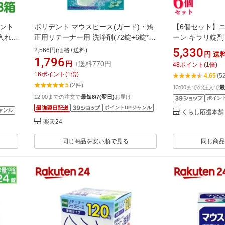
エント
ポリデント マウスピース(ガード)・矯
【6個セット】
9】入れ歯
正用リテーナー用 洗浄剤(72錠+6錠*2
ーン キラリ錠剤
浄剤
箱セット)【ポリデント】
剤 無香料 中性
5,330
2,566円(価格+送料)
円
送
) フ
剤
1,796
円
+送料770円
48
ポイント
(
1
倍)
16
ポイント
(
1
倍)
4.65
(5
5
(2件)
13:00までの注文で
最
12:00までの注文で
最短8/7(翌日)
お届け
ポイン
ポイントUPジャンル
ャンル
くらし応援本舗
楽天24
ト
同じ商品を安い順で見る
同じ商品