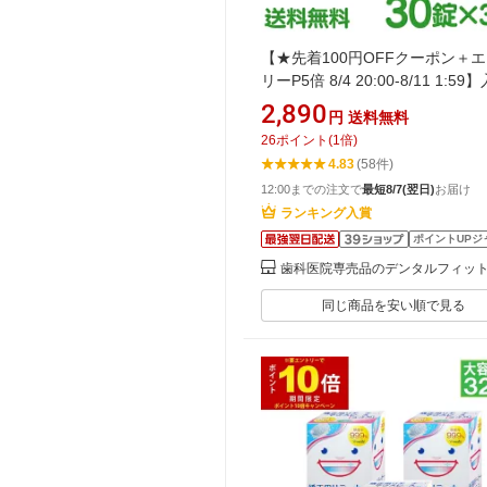
【★先着100円OFFクーポン＋
リーP5倍 8/4 20:00-8/11 1:5
洗浄剤 義歯洗浄剤 口腔内装置洗
2,890
円
送料無料
キラリ (錠剤) 3箱セット(1箱/30粒
26
ポイント
(
1
倍)
ィジオクリーン 【送料無料】
4.83
(58件)
12:00までの注文で
最短8/7(翌日)
お届け
ランキング入賞
ポイントUPジ
歯科医院専売品のデンタルフィッ
同じ商品を安い順で見る