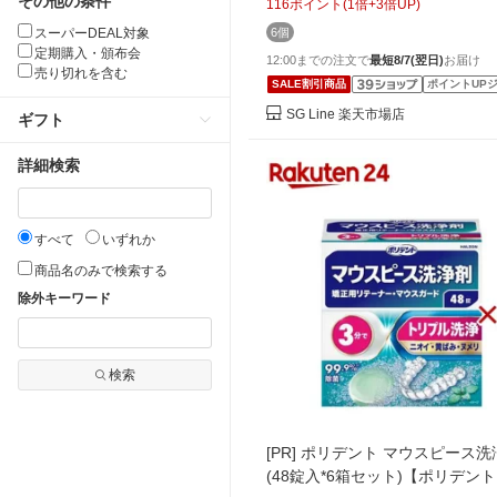
その他の条件
116
ポイント
(
1
倍+
3
倍UP)
スーパーDEAL対象
6個
定期購入・頒布会
12:00までの注文で
最短8/7(翌日)
お届け
売り切れを含む
SALE割引商品
ポイントUP
SG Line 楽天市場店
ギフト
詳細検索
すべて
いずれか
商品名のみで検索する
除外キーワード
検索
[PR]
ポリデント マウスピース洗
(48錠入*6箱セット)【ポリデン