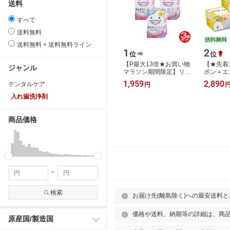
送料
すべて
送料無料
送料無料 + 送料無料ライン
1
2
位
位
【P最大13倍★お買い物
【★先着1
ジャンル
マラソン期間限定】リテ
ポン＋エ
ーナー 洗浄剤 矯正用リ
8/4 20:0
1,959
2,890
デンタルケア
円
テーナー・マウスピース
れ歯洗浄
用洗浄剤 10…
口腔内装
入れ歯洗浄剤
商品価格
~
検索
お届け先(離島除く)への最安送料
価格や送料、納期等の詳細は、商
原産国/製造国