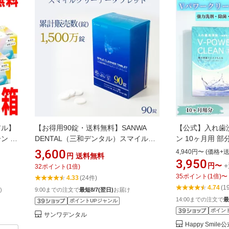
アル】
【お得用90錠・送料無料】SANWA
【公式】入れ歯
ン キ
DENTAL（三和デンタル）スマイルク
ン 10ヶ月用 
道・
リーナータブレット 2.8g×90錠｜中性
入れ歯 洗浄剤 義
3,600
4,940円〜 (価格+
円
送料無料
りま
入れ歯洗浄剤｜スマイルデンチャー・
1週間 マウスピ
3,950
円〜
32
ポイント
(
1
倍)
コンティース専用｜部分入れ歯・総入
矯正用リテーナ
35
ポイント
(
1
倍)
〜
4.33
(24件)
れ歯対応｜日本製｜除菌・消臭・口臭
4.74
(1
)
9:00までの注文で
最短8/7(翌日)
お届け
予防
14:00までの注文で
最
ポイントUPジャンル
ポイン
サンワデンタル
Happy Smil