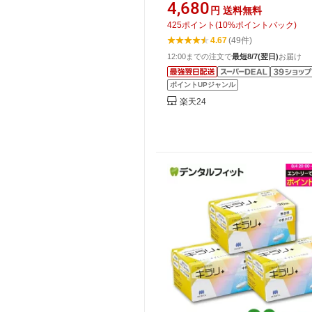
4,680
円
送料無料
425
ポイント
(
10
%ポイントバック)
4.67
(49件)
12:00までの注文で
最短8/7(翌日)
お届け
ポイントUPジャンル
楽天24