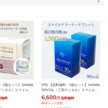
・2個セット】SANWA
[PR]
【送料無料・2個セット】SANWA
和デンタル）スマイルク
DENTAL（三和デンタル）スマイルク
g×24包×2箱｜入れ歯洗
リーナータブレット 2.8g×90錠×2個セ
6,600
料無料
円
送料無料
プ｜強力除菌・消臭｜部
ット｜中性 入れ歯洗浄剤｜スマイルデ
60
ポイント
(
1
倍)
れ歯対応｜スマイルデ
ンチャー・コンティース専用｜部分入