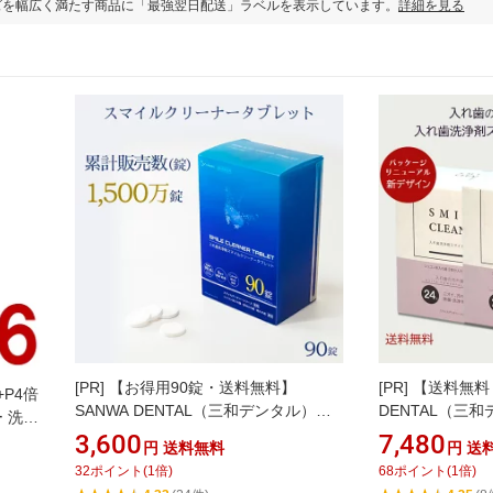
ズを幅広く満たす商品に「最強翌日配送」ラベルを表示しています。
詳細を見る
[PR]
【お得用90錠・送料無料】
[PR]
【送料無料
+P4倍
SANWA DENTAL（三和デンタル）ス
DENTAL（三
 洗浄
マイルクリーナータブレット 2.8g×90
リーナー 1.75
3,600
7,480
ス 用
円
送料無料
円
送
錠｜中性 入れ歯洗浄剤｜スマイルデン
浄剤 中性タイ
てーな
32
ポイント
(
1
倍)
68
ポイント
(
1
倍)
チャー・コンティース専用｜部分入れ
分入れ歯・総入