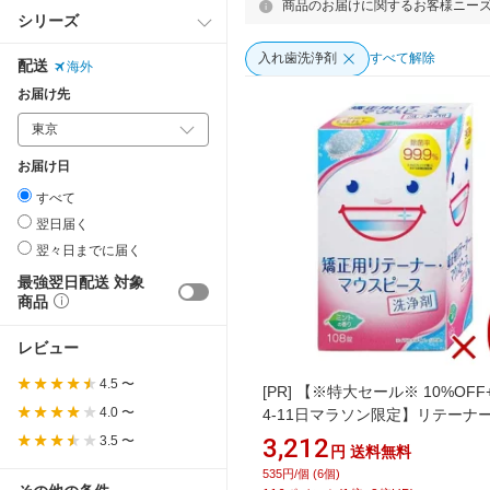
商品のお届けに関するお客様ニー
シリーズ
入れ歯洗浄剤
すべて解除
配送
海外
お届け先
お届け日
すべて
翌日届く
翌々日までに届く
最強翌日配送 対象
商品
レビュー
4.5 〜
[PR]
【※特大セール※ 10%OFF
4.0 〜
4-11日マラソン限定】リテーナー
剤 矯正用 リテーナー マウスピー
3.5 〜
3,212
円
送料無料
洗浄剤 108錠 大容量タイプ り
535円/個 (6個)
ー スッキリデント ライオン 6個