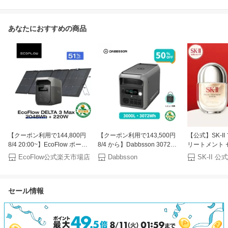
あなたにおすすめの商品
【クーポン利用で144,800円
【クーポン利用で143,500円
【公式】SK-I
8/4 20:00~】EcoFlow ポータ
8/4 から】Dabbsson 3072Wh
リートメント 
ブル電源 ソーラーパネル セッ
ポータブル電源 3000L 3000W
SK-2 / SK-
EcoFlow公式楽天市場店
Dabbsson
ト DELTA 3 Max
半固体リン酸鉄リチウム 高出
正規品 送料無料 
2048Wh+220W 長寿命 大容量
力 10年長寿命 急速充電 ポー
テラ 美容液 
5年保証 蓄電池 発電機 バッテ
タブルバッテリー 大容量 長寿
日 女性 化粧品
セール情報
リー 太陽光発電 防災グッズ
命 4000回サイクル 防災 家庭
日
キャンプ 停電 エコフロー
用 蓄電池 停電 ダブソン