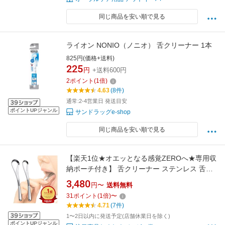
同じ商品を安い順で見る
ライオン NONIO（ノニオ） 舌クリーナー 1本
825円(価格+送料)
225
円
+送料600円
2
ポイント
(
1
倍)
4.63
(8件)
通常:2-4営業日 発送目安
ポイントUPジャンル
サンドラッグe-shop
同じ商品を安い順で見る
【楽天1位★オエッとなる感覚ZEROへ★専用収
納ポーチ付き】 舌クリーナー ステンレス 舌ブ
ラシ エチケット 舌磨き タンクリーナー 舌苔除
3,480
円〜
送料無料
去 舌 磨き ブラシ 持ち運び ケース付 口臭 舌苔
31
ポイント
(
1
倍)
〜
取り 除去 口臭ケア 舌磨きブラシ 口臭予防 送料
4.71
(7件)
無料 ibancool
1〜2日以内に発送予定(店舗休業日を除く)
ポイントUPジャンル