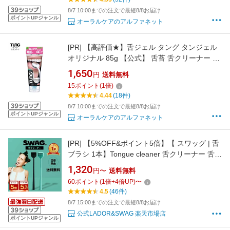
8/7 10:00までの注文で最短8/8お届け
ポイントUPジャンル
オーラルケアのアルファネット
[PR]
【高評価★】舌ジェル タング タンジェル
オリジナル 85g 【公式】 舌苔 舌クリーナー 舌
みがき 舌磨き 舌ブラシ 歯科医師開発 口臭ケア
1,650
円
送料無料
口臭予防 エチケット TUNG Gel オーラルケア
15
ポイント
(
1
倍)
4.44
(18件)
8/7 10:00までの注文で最短8/8お届け
ポイントUPジャンル
オーラルケアのアルファネット
[PR]
【5%OFF&ポイント5倍】【 スワッグ | 舌
ブラシ 1本】Tongue cleaner 舌クリーナー 舌磨
き 舌ケア 舌苔除去 タンクリーナー 口臭ケア 口
1,320
円〜
送料無料
臭予防 口臭対策 オーラルケア デンタルケア マ
60
ポイント
(
1
倍+
4
倍UP)
〜
ウスケア 口腔ケア プラーク除去 歯周病 虫歯 む
4.5
(46件)
し歯 エチケット プレゼント
8/7 15:00までの注文で最短8/8お届け
公式LADOR&SWAG 楽天市場店
ポイントUPジャンル