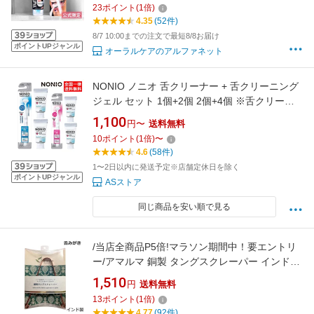
23
ポイント
(
1
倍)
4.35
(52件)
8/7 10:00までの注文で最短8/8お届け
ポイントUPジャンル
オーラルケアのアルファネット
NONIO ノニオ 舌クリーナー + 舌クリーニング
ジェル セット 1個+2個 2個+4個 ※舌クリーナ
ーの色は選べません 舌専用ジェル 舌ブラシ 舌
1,100
円〜
送料無料
専用ブラシ 舌苔 ライオン
10
ポイント
(
1
倍)
〜
4.6
(58件)
1〜2日以内に発送予定※店舗定休日を除く
ポイントUPジャンル
ASストア
同じ商品を安い順で見る
/当店全商品P5倍!マラソン期間中！要エントリ
ー/アマルマ 銅製 タングスクレーパー インド製
舌みがき 舌みがき 舌ブラシ 舌クリーナー オー
1,510
円
送料無料
ラルケア 口腔ケア 口臭予防 舌苔 (ゆうパケッ
13
ポイント
(
1
倍)
ト送料無料)
4.77
(92件)