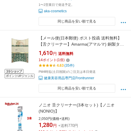
1〜2営業日で発送予定。
aka-cosmetics
同じ商品を安い順で見る
【メール便(日本郵便) ポスト投函 送料無料】
【舌クリーナー】Amarma(アマルマ) 銅製タン
グスクレーパー (インド製) - 舌磨き。舌みが
1,610
円
送料無料
き。舌苔をスッキリ取り除きます【smtb-s】
14
ポイント
(
1
倍)
4.63
(35件)
PM4時迄(土日祝除)のご注文は本日発送
ポイントUPジャンル
健康美容用品専門店Frontrunner
同じ商品を安い順で見る
ノニオ 舌クリーナー(3本セット)【ノニオ
(NONIO)】
2,050円(価格+送料)
1,280
円
+送料770円