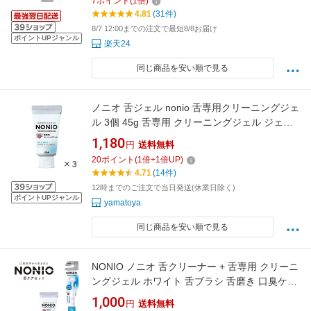
7
ポイント
(
1
倍)
4.81
(31件)
8/7 12:00までの注文で最短8/8お届け
ポイントUPジャンル
楽天24
同じ商品を安い順で見る
ノニオ 舌ジェル nonio 舌専用クリーニングジェ
ル 3個 45g 舌専用 クリーニングジェル ジェル
まとめ買い ライオン 送料無料 NONIO ベロ 舌
1,180
円
送料無料
タンクリーナー 舌クリーナー
20
ポイント
(
1
倍+
1
倍UP)
4.71
(14件)
12時までのご注文で当日発送(休業日除く)
ポイントUPジャンル
yamatoya
同じ商品を安い順で見る
NONIO ノニオ 舌クリーナー + 舌専用 クリーニ
ングジェル ホワイト 舌ブラシ 舌磨き 口臭ケア
舌苔 口臭予防 代引不可商品
1,000
円
送料無料