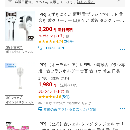
強翌日配送」ラベルを表示しています。
詳細を見る
[PR]
えずきにくい 薄型 舌ブラシ 4本セット 舌
磨き 舌クリーナー 口臭ケア 舌苔 タンクリーナ
ー 口臭対策 痛くない 柔らかい ラバー ヘラ ブ
2,200
円
送料無料
ラシ ホワイト ブラック モノトーン シンプル オ
20
ポイント
(
1
倍)
シャレ オーラルケア エチケット スッキリ ケア
4.74
(34件)
（Re;TAN リタン）
CORAFTURE
ポイントUPジャンル
[PR]
【オーラルケア】KISEKIの電動舌ブラシ専
用 舌ブラシホルダー 舌苔 舌コケ 除去 口臭 超
音波 振動 簡単 舌ケア オーラルケア 舌用
2,780円(価格+送料)
1,980
円
+送料800円
18
ポイント
(
1
倍)
4.6
(5件)
ポイントUPジャンル
8/7 8:00までの注文で最短8/20お届け
奇跡の歯ブラシ あるほっぷ倶楽部
[PR]
【公式】舌ジェル タング タンジェル オリ