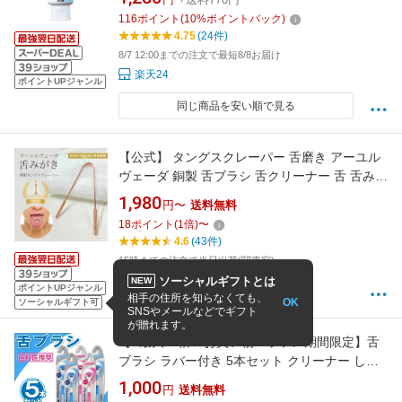
116
ポイント
(
10
%ポイントバック)
4.75
(24件)
8/7 12:00までの注文で最短8/8お届け
楽天24
ポイントUPジャンル
同じ商品を安い順で見る
【公式】 タングスクレーパー 舌磨き アーユル
ヴェーダ 銅製 舌ブラシ 舌クリーナー 舌 舌みが
き タンスクレーパー インド製 舌苔 ベロ 口臭予
1,980
円〜
送料無料
防 口臭ケア 舌が白い 痛くない 口内環境 口腔ケ
18
ポイント
(
1
倍)
〜
ア 高品質 銅 舌用ブラシ 口臭 おすすめ 口コミ |
4.6
(43件)
ARYURVIST アーユルヴィスト
15時までの注文で当日出荷(関東宛)
ARYURVIST 楽天市場店
ソーシャルギフトとは
NEW
ポイントUPジャンル
相手の住所を知らなくても、
OK
ソーシャルギフト可
SNSやメールなどでギフト
が贈れます。
【P最大13倍★お買い物マラソン期間限定】舌
ブラシ ラバー付き 5本セット クリーナー しな
るネック やわらかめ 舌専用 歯科医推奨 日本製
1,000
円
送料無料
色おまかせ