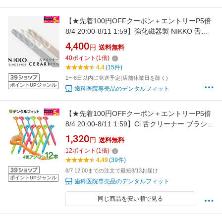
【★先着100円OFFクーポン＋エントリーP5倍
8/4 20:00-8/11 1:59】強化磁器製 NIKKO 舌ク
リーナー CERARI 1本 グレー/ピンクベージュ/
4,400
円
送料無料
ホワイト セラリ ニッコー 舌ブラシ 口腔ケア お
40
ポイント
(
1
倍)
口爽やか 舌苔除去 日本製 食洗器使用可【メー
4.4
(15件)
ル便選択で送料無料】
1〜6日以内に発送予定(店舗休業日を除く)
ポイントUPジャンル
歯科医院専売品のデンタルフィット
【★先着100円OFFクーポン＋エントリーP5倍
8/4 20:00-8/11 1:59】Ci 舌クリーナー ブラシ 4
色アソート 12本入り ※カラーは当店おまかせ
1,320
円
送料無料
【歯科医院専用 Ciメディカル タンクリーナー
12
ポイント
(
1
倍)
舌ブラシ】 口臭対策 舌ブラシ 舌みがき 【送料
4.49
(39件)
無料】
8/7 12:00までの注文で最短8/13お届け
ポイントUPジャンル
歯科医院専売品のデンタルフィット
同じ商品を安い順で見る