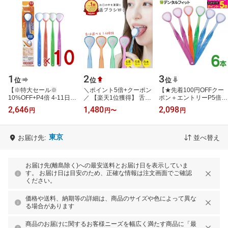
1
2
3
位
位
位
【※特大セール※
＼ポイント5倍+クーポン
【★先着100円OFFクー
10%OFF+P4倍 4-11日マ
／ 【楽天1位獲得】 舌ブ
ポン＋エントリーP5倍
ラソン限定】舌ブラシ
ラシ W-1 カラー選択可能
8/4 20:00-8/11 1:59】舌
2,646
1,480
2,098
円
円
〜
円
W-1 ダブルワン シキエン
4本 6本 8本 舌磨き 口臭
ブラシ W-1(ダブルワン)
舌クリーナー 舌…
予防 …
6本セット …
東京
お届け先:
並べ替え
お届け先(離島除く)への最安送料とお届け日を表示していま
す。 お届け日は目安のため、正確な情報は注文画面でご確認
ください。
価格や送料、納期等の詳細は、商品のサイズや色によって異な
る場合があります
商品のお届けに関するお客様ニーズを幅広く満たす商品に「最