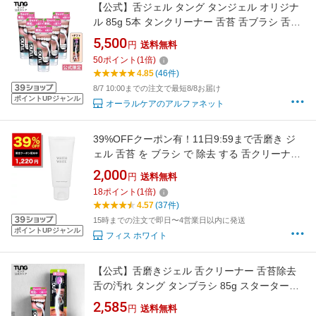
【公式】舌ジェル タング タンジェル オリジナ
ル 85g 5本 タンクリーナー 舌苔 舌ブラシ 舌磨
き 歯ブラシ 口臭ケア 舌クリーナー 口臭予防
5,500
円
送料無料
TUNG Gel オーラルケア エチケット 就活 面接
50
ポイント
(
1
倍)
マナー 新生活 マスク 舌みがき
4.85
(46件)
8/7 10:00までの注文で最短8/8お届け
ポイントUPジャンル
オーラルケアのアルファネット
39%OFFクーポン有！11日9:59まで舌磨き ジ
ェル 舌苔 を ブラシ で 除去 する 舌クリーナー
フィス ホワイト 舌磨き ジェル 舌磨き で 口臭
2,000
円
送料無料
ケア 歯磨き粉 の後に したみがきジェル で 気に
18
ポイント
(
1
倍)
なる 舌汚れ すっきり 落とす 80g
4.57
(37件)
15時までの注文で即日〜4営業日以内に発送
ポイントUPジャンル
フィス ホワイト
【公式】舌磨きジェル 舌クリーナー 舌苔除去
舌の汚れ タング タンブラシ 85g スターターセ
ット 口臭ケア 舌みがき 口臭予防 TUNG Brush
2,585
円
送料無料
TUNG Gel オーラルケア エチケット