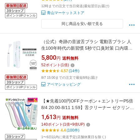
12時までの注文で当日発送(最短翌日お届け)
青山マーケットストア
ポイントUPジャンル
同じ商品を安い順で見る
（公式）奇跡の音波舌ブラシ 電動舌ブラシ 人
生100年時代の新習慣 5秒で口臭対策 口内環境
正常化 汚れを浮かせる音波振動 16,000本の極
5,800
円
送料無料
細毛 しっかり舌にフィット（送料無料）奇跡の
52
ポイント
(
1
倍)
電動舌ブラシ 電池別売り ハレノ HaRENO/
4.57
(14件)
8/7 15:00までの注文で最短8/8お届け
アベマショッピング
ポイントUPジャンル
【★先着100円OFFクーポン＋エントリーP5倍
8/4 20:00-8/11 1:59】舌クリーナー ゼクリン
(レギュラータイプorソフトタイプ) 4本セット
1,613
円
送料無料
(袋入/4色アソートセット)（メール便5点まで）
140
ポイント
(
1
倍+
9
倍UP)
【メール便選択で送料無料】
4.4
(100件)
1〜6日以内に発送予定(店舗休業日を除く)