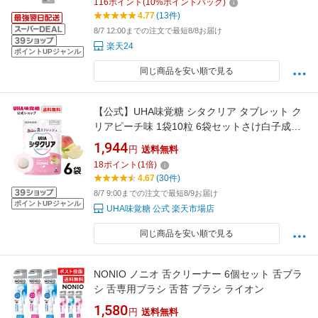
116
ポイント
(
10
%ポイントバック)
4.77
(13件)
8/7 12:00までの注文で最短8/8お届け
楽天24
ポイントUPジャンル
同じ商品を安い順で見る
【公式】UHA味覚糖 シタクリア タブレット ク
リアピーチ味 1袋10粒 6袋セットさけ白子成分
配合 口臭予防 オーラルケア【送料無料】
1,944
円
送料無料
18
ポイント
(
1
倍)
4.67
(30件)
8/7 9:00までの注文で最短8/9お届け
ポイントUPジャンル
UHA味覚糖 公式 楽天市場店
同じ商品を安い順で見る
NONIO ノニオ 舌クリーナー 6個セット 舌ブラ
シ 舌専用ブラシ 舌苔 ブラシ ライオン
1,580
円
送料無料