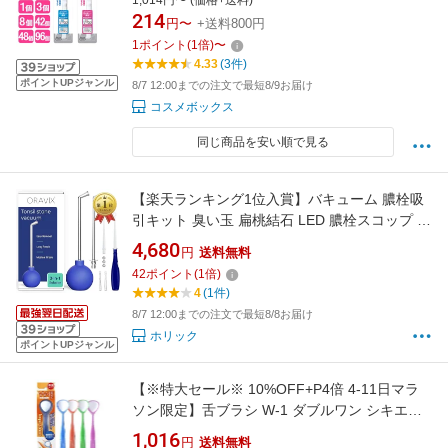
1,014円〜 (価格+送料)
214
円〜
+送料800円
1
ポイント
(
1
倍)
〜
4.33
(3件)
ポイントUPジャンル
8/7 12:00までの注文で最短8/9お届け
コスメボックス
同じ商品を安い順で見る
【楽天ランキング1位入賞】バキューム 膿栓吸
引キット 臭い玉 扁桃結石 LED 膿栓スコップ ＆
専用洗浄ブラシ付属 家庭用 口腔セルフケア 口
4,680
円
送料無料
臭でお悩みの方に 詳しい日本語説明書付き (膿
42
ポイント
(
1
倍)
栓バキューム吸引キット)
4
(1件)
8/7 12:00までの注文で最短8/8お届け
ホリック
ポイントUPジャンル
【※特大セール※ 10%OFF+P4倍 4-11日マラ
ソン限定】舌ブラシ W-1 ダブルワン シキエン
舌クリーナー 舌磨き 口臭 予防 口臭対策 舌苔
1,016
円
送料無料