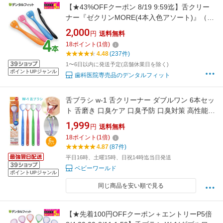
【★43%OFFクーポン 8/19 9:59迄】舌クリー
ナー『ゼクリンMORE(4本入色アソート)』（メ
ール便5点まで）【メール便選択で送料無料】
2,000
円
送料無料
18
ポイント
(
1
倍)
4.48
(237件)
1〜6日以内に発送予定(店舗休業日を除く)
ポイントUPジャンル
歯科医院専売品のデンタルフィット
舌ブラシ w-1 舌クリーナー ダブルワン 6本セッ
ト 舌磨き 口臭ケア 口臭予防 口臭対策 高性能
スムーザー 歯科専売品 シキエン SHIKIEN ラッ
1,999
円
送料無料
ピング不可 ネコポスでお届け
18
ポイント
(
1
倍)
4.87
(87件)
平日16時、土曜15時、日祝14時迄当日発送
ベビーワールド
ポイントUPジャンル
同じ商品を安い順で見る
【★先着100円OFFクーポン＋エントリーP5倍