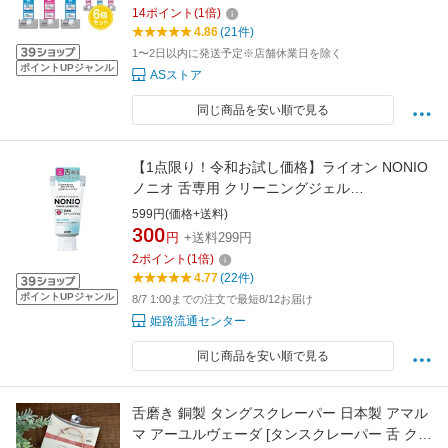
14
ポイント
(
1
倍)
4.86
(21件)
1〜2日以内に発送予定※店舗休業日を除く
ポイントUPジャンル
ASストア
同じ商品を安い順で見る
【1点限り！令和お試し価格】ライオン NONIO
ノニオ 舌専用 クリーニングジェル
45g(49795462)
599円(価格+送料)
300
円
+送料299円
2
ポイント
(
1
倍)
4.77
(22件)
ポイントUPジャンル
8/7 1:00までの注文で最短8/12お届け
姫路流通センター
同じ商品を安い順で見る
舌磨き 銅製 タングスクレーパー 日本製 アマル
マ アーユルヴェーダ [タンスクレーパー 舌 クリ