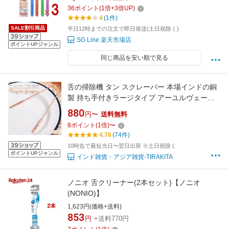
舌 みがき ブラシ SHIKIEN 3個
36
ポイント
(
1
倍+
3
倍UP)
4
(1件)
SALE割引商品
平日12時までの注文で即日発送(土日祝除く)
SG Line 楽天市場店
ポイントUPジャンル
同じ商品を安い順で見る
舌の掃除機 タン スクレーパー 本場インドの銅
製 持ち手付きラージタイプ アーユルヴェーダ
式舌磨きへ / 口臭予防 口臭対策 舌苔除去 舌ク
880
円〜
送料無料
リーナー ヨガ タンスクレーパー タングスクレ
8
ポイント
(
1
倍)
〜
ーパー アジアの健康グッズ 健康器具 美容と健
4.76
(74件)
康 エスニック 雑貨
10時迄で最短当日〜翌日出荷 ※土日祝除く
ポイントUPジャンル
インド雑貨・アジア雑貨-TIRAKITA
ノニオ 舌クリーナー(2本セット)【ノニオ
(NONIO)】
1,623円(価格+送料)
853
円
+送料770円