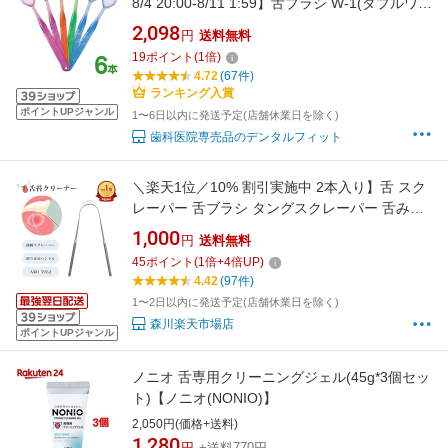
8/4 20:00-8/11 1:59】舌ブラシ W-1(ダブルワ
ン) 6本セット ※カラーは当店おまかせ 舌磨き
2,098
円
送料無料
舌クリーナー 口臭ケア 口臭予防 シキエン
19
ポイント
(
1
倍)
SHIKIEN (メール便1点まで)【メール便選択で
4.72
(67件)
送料無料】
ランキング入賞
ポイントUPジャンル
1〜6日以内に発送予定(店舗休業日を除く)
歯科医院専売品のデンタルフィット
＼楽天1位／10% 割引実施中 2本入り】舌 スク
レーパー 舌ブラシ タングスクレーパー 舌みが
き 舌クリーナー オーラルケア 口 シルバー 舌
1,000
円
送料無料
苔除去 口臭ケア ステンレスタン グスクレーパ
45
ポイント
(
1
倍+
4
倍UP)
ー 舌磨き 口臭予防 口臭対策 俺のチタンベロク
4.42
(97件)
リーナー デンタルケア
1〜2日以内に発送予定(店舗休業日を除く)
森川楽天市場店
ポイントUPジャンル
ノニオ 舌専用クリーニングジェル(45g*3個セッ
ト)【ノニオ(NONIO)】
2,050円(価格+送料)
1,280
円
+送料770円