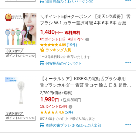
注目商品わくわくバーゲン堂
＼ポイント5倍+クーポン／ 【楽天1位獲得】 舌
ブラシ W-1 カラー選択可能 4本 6本 8本 舌磨き
口臭予防 舌苔除去 舌ブラシ 舌クリーナー 舌ケ
1,480
円〜
送料無料
ア シキエン SIKIEN 口臭 口臭対策 ダブルワン
65
ポイント
(
1
倍+
4
倍UP)
〜
舌苔 口臭ケア オーラルケア 日本製 4色
4.89
(19件)
ランキング入賞
ポイントUPジャンル
1〜3営業日以内に出荷いたします
保安用品のインパクト
【オーラルケア】KISEKIの電動舌ブラシ専用
舌ブラシホルダー 舌苔 舌コケ 除去 口臭 超音波
振動 簡単 舌ケア オーラルケア 舌用
2,780円(価格+送料)
1,980
円
+送料800円
18
ポイント
(
1
倍)
4.6
(5件)
ポイントUPジャンル
8/7 8:00までの注文で最短8/20お届け
奇跡の歯ブラシ あるほっぷ倶楽部