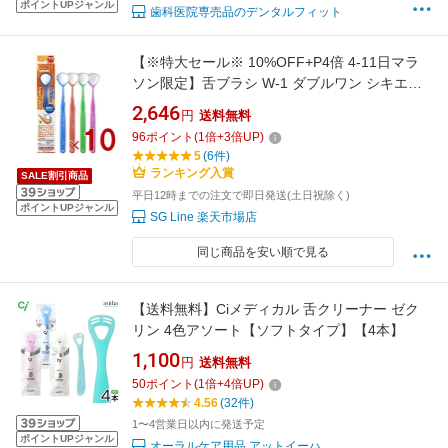
ポイントUPジャンル
歯科医院専売品のデンタルフィット
【※特大セール※ 10%OFF+P4倍 4-11日マラ
ソン限定】舌ブラシ W-1 ダブルワン シキエン
舌クリーナー 舌磨き 口臭 予防 口臭対策 舌苔
2,646
円
送料無料
舌 みがき ブラシ SHIKIEN 10個
96
ポイント
(
1
倍+
3
倍UP)
5
(6件)
ランキング入賞
SALE割引商品
平日12時までの注文で即日発送(土日祝除く)
ポイントUPジャンル
SG Line 楽天市場店
同じ商品を安い順で見る
【送料無料】Ciメディカル 舌クリーナー ゼク
リン 4色アソート【ソフトタイプ】【4本】
1,100
円
送料無料
50
ポイント
(
1
倍+
4
倍UP)
4.56
(32件)
1〜4営業日以内に発送予定
ポイントUPジャンル
オーラルケア用品 アットイーハ