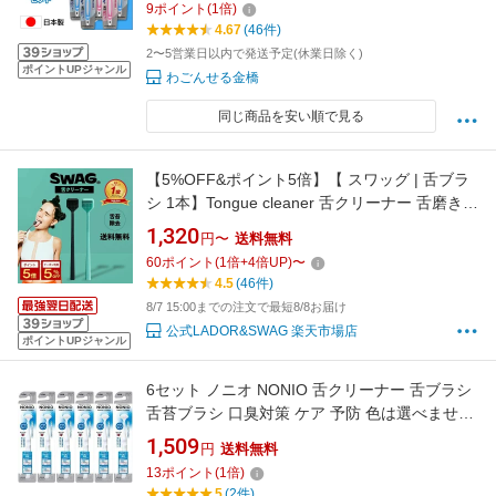
9
ポイント
(
1
倍)
4.67
(46件)
2〜5営業日以内で発送予定(休業日除く)
ポイントUPジャンル
わごんせる金橋
同じ商品を安い順で見る
【5%OFF&ポイント5倍】【 スワッグ | 舌ブラ
シ 1本】Tongue cleaner 舌クリーナー 舌磨き
舌ケア 舌苔除去 タンクリーナー 口臭ケア 口臭
1,320
円〜
送料無料
予防 口臭対策 オーラルケア デンタルケア マウ
60
ポイント
(
1
倍+
4
倍UP)
〜
スケア 口腔ケア プラーク除去 歯周病 虫歯 むし
4.5
(46件)
歯 エチケット プレゼント
8/7 15:00までの注文で最短8/8お届け
公式LADOR&SWAG 楽天市場店
ポイントUPジャンル
6セット ノニオ NONIO 舌クリーナー 舌ブラシ
舌苔ブラシ 口臭対策 ケア 予防 色は選べません
2839-6
1,509
円
送料無料
13
ポイント
(
1
倍)
5
(2件)