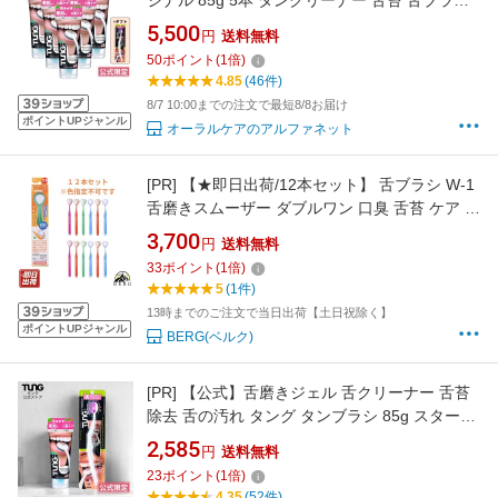
ジナル 85g 5本 タンクリーナー 舌苔 舌ブラシ
舌磨き 歯ブラシ 口臭ケア 舌クリーナー 口臭予
5,500
円
送料無料
防 TUNG Gel オーラルケア エチケット 就活 面
50
ポイント
(
1
倍)
接 マナー 新生活 マスク 舌みがき
4.85
(46件)
8/7 10:00までの注文で最短8/8お届け
ポイントUPジャンル
オーラルケアのアルファネット
[PR]
【★即日出荷/12本セット】 舌ブラシ W-1
舌磨きスムーザー ダブルワン 口臭 舌苔 ケア 予
防 対策 口腔 衛生 虫歯 両面 使用 シキエン
3,700
円
送料無料
SHIKIEN 口 臭い
33
ポイント
(
1
倍)
5
(1件)
13時までのご注文で当日出荷【土日祝除く】
ポイントUPジャンル
BERG(ベルク)
[PR]
【公式】舌磨きジェル 舌クリーナー 舌苔
除去 舌の汚れ タング タンブラシ 85g スタータ
ーセット 口臭ケア 舌みがき 口臭予防 TUNG
2,585
円
送料無料
Brush TUNG Gel オーラルケア エチケット
23
ポイント
(
1
倍)
4.35
(52件)