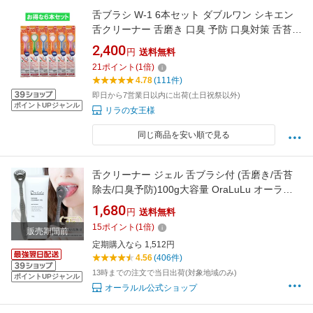
舌ブラシ W-1 6本セット ダブルワン シキエン
舌クリーナー 舌磨き 口臭 予防 口臭対策 舌苔
舌 みがき ブラシ SHIKIEN
2,400
円
送料無料
21
ポイント
(
1
倍)
4.78
(111件)
即日から7営業日以内に出荷(土日祝祭以外)
ポイントUPジャンル
リラの女王様
同じ商品を安い順で見る
舌クリーナー ジェル 舌ブラシ付 (舌磨き/舌苔
除去/口臭予防)100g大容量 OraLuLu オーラル
ル
1,680
円
送料無料
15
ポイント
(
1
倍)
販売期間前
定期購入なら 1,512円
4.56
(406件)
13時までの注文で当日出荷(対象地域のみ)
ポイントUPジャンル
オーラルル公式ショップ