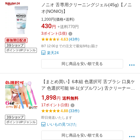
ノニオ 舌専用クリーニングジェル(45g)【ノニ
オ(NONIO)】
1,200円(価格+送料)
430
円
+送料770円
3
ポイント
(
1
倍)
4.63
(43件)
8/7 12:00までの注文で最短8/8お届け
ポイントUPジャンル
楽天24
同じ商品を安い順で見る
【まとめ買い】6本組 色選択可 舌ブラシ 口臭ケ
ア 色選択可能 W-1(ダブルワン) 舌クリーナー
SHIKIEN 舌磨き 舌苔 除去 口臭予防 口臭対策
1,898
円
送料無料
清潔 臭い 日本製 口臭 歯磨き 舌みがき 汚れ 舌
17
ポイント
(
1
倍)
口腔 虫歯 舌清掃 舌下 両面使用 歯ブラシ 舌ブ
4.88
(33件)
ラシ 歯 口
即日発送いたします
ポイントUPジャンル
いいもの見つけた
同じ商品を安い順で見る