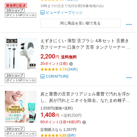
15時までの注文で当日出荷(対象地域のみ)
ビューティーブリッジ
ポイントUPジャンル
同じ商品を安い順で見る
えずきにくい 薄型 舌ブラシ 4本セット 舌磨き
舌クリーナー 口臭ケア 舌苔 タンクリーナー 口
臭対策 痛くない 柔らかい ラバー ヘラ ブラシ
2,200
円
送料無料
ホワイト ブラック モノトーン シンプル オシャ
20
ポイント
(
1
倍)
レ オーラルケア エチケット スッキリ ケア
4.74
(34件)
（Re;TAN リタン）
CORAFTURE
ポイントUPジャンル
炭と重曹の舌苔クリアジェル重曹で汚れを浮か
し、炭が汚れとニオイを除去。なたまめ種子と
乳酸菌が口内環境を整え吐息爽やか！ オーラル
1,658円(価格+送料)
ケア 口臭 口臭ケア 口臭対策 口臭予防 舌みがき
1,408
円
+送料250円
舌磨き 舌苔除去 歯磨き粉 ジェル ブレスケア
60
ポイント
(
1
倍+
4
倍UP)
におい スッキリ 歯周病
定期購入なら 1,267円
ポイントUPジャンル
4.88
(8件)