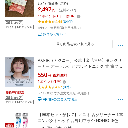
ーナー 口臭予防 舌の清掃 舌ブラシ 舌磨き 舌ク
2,747円(価格+送料)
リーナー オーラルケア 口腔ケア 舌苔取り ミシ
2,497
円
+送料250円
ュラ・キョウコ] 『メール便可』
44
ポイント
(
1
倍+
1
倍UP)
4.69
(84件)
ポイントUPジャンル
15時まで当日発送(土日祝除く)
おうちでキレイ
同じ商品を安い順で見る
AKNIR（アクニー）公式【梨花開発】タンクリ
ーナー オーラルケア ホワイトニング 舌 歯ブラ
シ 歯磨き粉 歯磨き 自宅 口臭 虫歯 歯周病 口腔
550
円
送料無料
内フローラ ジェル 人気 おすすめ ギフト プレゼ
5
ポイント
(
1
倍)
ント 女性 母の日
4.67
(3件)
8/7 12:00までの注文で最短8/8お届け
AKNIR公式楽天市場店
ポイントUPジャンル
【96本セットがお得】ノニオ 舌クリーナー 1本
コンパクトヘッド 舌専用ブラシ NONIO ※色は
お選びいただけません ライオン(LION)