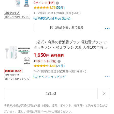
9
ポイント
(
1
倍)
4.76
(51件)
1〜2営業日ポスト投函便(代引き不可)
ポイントUPジャンル
WFS(World Free Store)
同じ商品を安い順で見る
（公式）奇跡の音波舌ブラシ 電動舌ブラシ ア
タッチメント 替えブラシ のみ 人生100年時代
の新習慣 5秒で口臭対策 口内環境正常化 汚れを
1,650
円
送料無料
浮かせる音波振動 16,000本の極細毛 しっかり
15
ポイント
(
1
倍)
舌にフィット（送料無料）奇跡の電動舌ブラシ
4.48
(21件)
ハレノ HaRENO/
3〜5日以内に発送予定(店舗休業日を除く)
アベマショッピング
ポイントUPジャンル
1
/
150
※検索結果が実際の商品内容（価格、送料、ポイント、在庫等）と異なる場合がご
ざいます。正しい情報は商品ページをご確認ください。