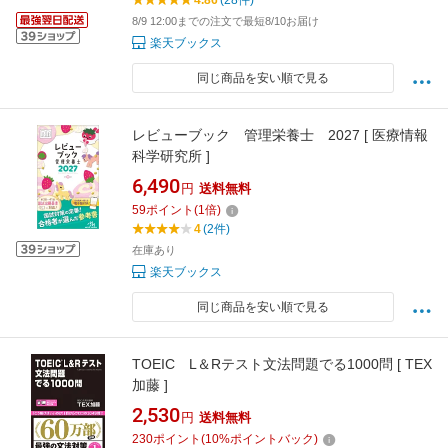
4.86
(28件)
8/9 12:00までの注文で最短8/10お届け
楽天ブックス
同じ商品を安い順で見る
レビューブック 管理栄養士 2027 [ 医療情報
科学研究所 ]
6,490
円
送料無料
59
ポイント
(
1
倍)
4
(2件)
在庫あり
楽天ブックス
同じ商品を安い順で見る
TOEIC L＆Rテスト文法問題でる1000問 [ TEX
加藤 ]
2,530
円
送料無料
230
ポイント
(
10
%ポイントバック)