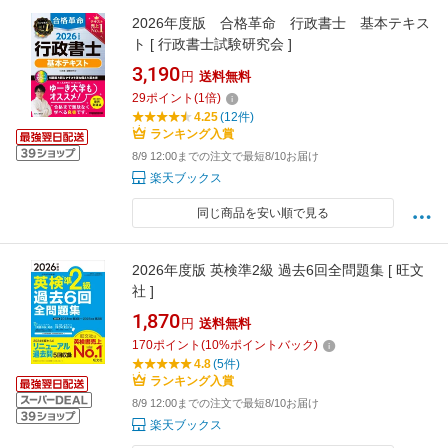
2026年度版 合格革命 行政書士 基本テキス
ト [ 行政書士試験研究会 ]
3,190
円
送料無料
29
ポイント
(
1
倍)
4.25
(12件)
ランキング入賞
8/9 12:00までの注文で最短8/10お届け
楽天ブックス
同じ商品を安い順で見る
2026年度版 英検準2級 過去6回全問題集 [ 旺文
社 ]
1,870
円
送料無料
170
ポイント
(
10
%ポイントバック)
4.8
(5件)
ランキング入賞
8/9 12:00までの注文で最短8/10お届け
楽天ブックス