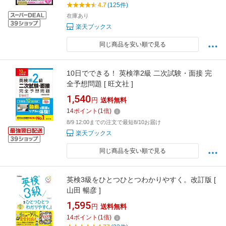
4.7
(125件)
在庫あり
楽天ブックス
同じ商品を安い順で見る
10日でできる！ 英検準2級 二次試験・面接 完
全予想問題 [ 旺文社 ]
1,540
円
送料無料
14
ポイント
(
1
倍)
8/9 12:00までの注文で最短8/10お届け
楽天ブックス
同じ商品を安い順で見る
英検3級をひとつひとつわかりやすく。改訂版 [
山田 暢彦 ]
1,595
円
送料無料
14
ポイント
(
1
倍)