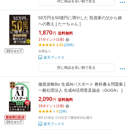
同じ商品を安い順で見る
50万円を50億円に増やした 投資家の父から娘
への教え [ たーちゃん ]
1,870
円
送料無料
17
ポイント
(
1
倍)
4.35
(23件)
在庫あり
楽天ブックス
同じ商品を安い順で見る
徹底攻略Biz 生成AIパスポート 教科書＆問題集 [
一般社団法人 生成AI活用普及協会（GUGA） ]
2,090
円
送料無料
19
ポイント
(
1
倍)
4
(1件)
8/9 12:00までの注文で最短8/10お届け
楽天ブックス