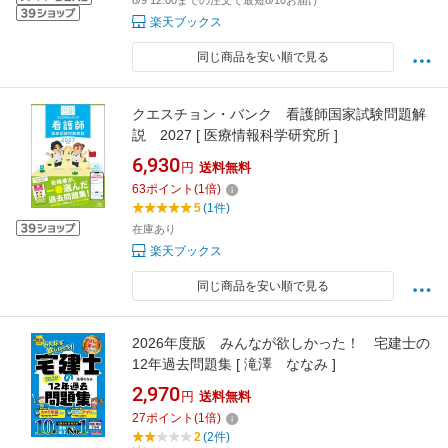
8/9 12:00までの注文で最短8/10お届け
楽天ブックス
同じ商品を安い順で見る
クエスチョン・バンク 看護師国家試験問題解
説 2027 [ 医療情報科学研究所 ]
6,930
円
送料無料
63
ポイント
(
1
倍)
5
(1件)
在庫あり
楽天ブックス
同じ商品を安い順で見る
2026年度版 みんなが欲しかった！ 宅建士の
12年過去問題集 [ 滝澤 ななみ ]
2,970
円
送料無料
27
ポイント
(
1
倍)
2
(2件)