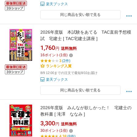
楽天ブックス
同じ商品を安い順で見る
2026年度版 本試験をあてる TAC直前予想模
試 宅建士 [ TAC宅建士講座 ]
1,760
円
送料無料
16
ポイント
(
1
倍)
3
(2件)
ランキング入賞
8/9 12:00までの注文で最短8/10お届け
楽天ブックス
同じ商品を安い順で見る
2026年度版 みんなが欲しかった！ 宅建士の
教科書 [ 滝澤 ななみ ]
3,300
円
送料無料
30
ポイント
(
1
倍)
4.38
(8件)