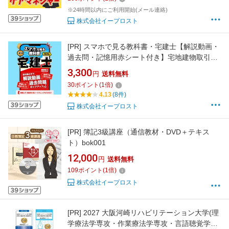
点 記憶 スキマ時間 独学 受験対策 本
※24時間以内にご利用開始(メール連絡)
株式会社イープロスト
[PR]
スマホで見る教科書・宅建士【解説動画・
過去問・記憶用赤シート付き】宅地建物取引士
2026年度版
3,300
円
送料無料
30
ポイント
(
1
倍)
4.13
(8件)
株式会社イープロスト
[PR]
簿記3級講座（通信教材・DVD＋テキス
ト）bok001
12,000
円
送料無料
109
ポイント
(
1
倍)
株式会社イープロスト
[PR]
2027 大阪河崎リハビリテーション大学(理
学療法学専攻・作業療法学専攻・言語聴覚学専