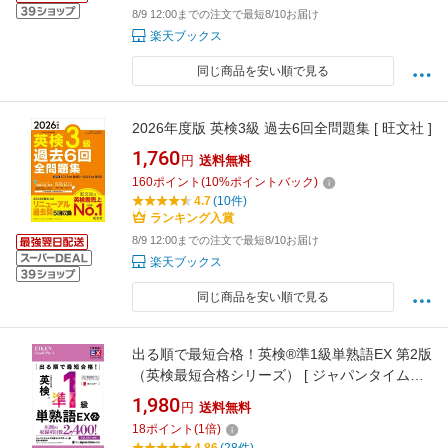
8/9 12:00までの注文で最短8/10お届け
楽天ブックス
同じ商品を安い順で見る
2026年度版 英検3級 過去6回全問題集 [ 旺文社 ]
1,760
円
送料無料
160
ポイント
(
10
%ポイントバック)
4.7
(10件)
ランキング入賞
8/9 12:00までの注文で最短8/10お届け
楽天ブックス
同じ商品を安い順で見る
出る順で最短合格！英検®準1級単熟語EX 第2版
（英検最短合格シリーズ） [ ジャパンタイムズ
出版 英語出版編集部 ]
1,980
円
送料無料
18
ポイント
(
1
倍)