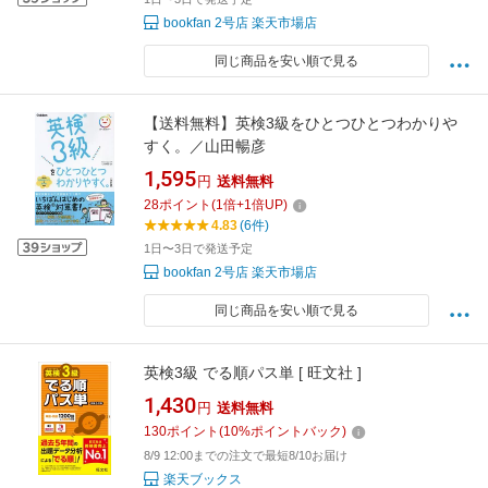
bookfan 2号店 楽天市場店
同じ商品を安い順で見る
【送料無料】英検3級をひとつひとつわかりや
すく。／山田暢彦
1,595
円
送料無料
28
ポイント
(
1
倍+
1
倍UP)
4.83
(6件)
1日〜3日で発送予定
bookfan 2号店 楽天市場店
同じ商品を安い順で見る
英検3級 でる順パス単 [ 旺文社 ]
1,430
円
送料無料
130
ポイント
(
10
%ポイントバック)
8/9 12:00までの注文で最短8/10お届け
楽天ブックス