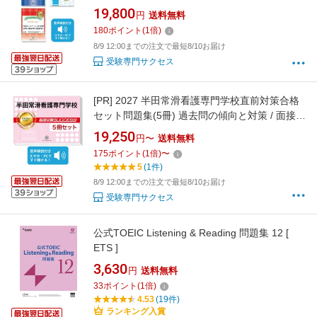
攻)推薦入試 願書＋面接・集団討論＋論文最強
19,800
円
送料無料
ワーク 過去問の傾向と対策 / 面接 志望理由 送
180
ポイント
(
1
倍)
料無料 / 受験専門サクセス
8/9 12:00までの注文で最短8/10お届け
受験専門サクセス
[PR]
2027 半田常滑看護専門学校直前対策合格
セット問題集(5冊) 過去問の傾向と対策 / 面接
参考書 社会人 高校生 送料無料 / 受験専門サク
19,250
円〜
送料無料
セス
175
ポイント
(
1
倍)
〜
5
(1件)
8/9 12:00までの注文で最短8/10お届け
受験専門サクセス
公式TOEIC Listening & Reading 問題集 12 [
ETS ]
3,630
円
送料無料
33
ポイント
(
1
倍)
4.53
(19件)
ランキング入賞