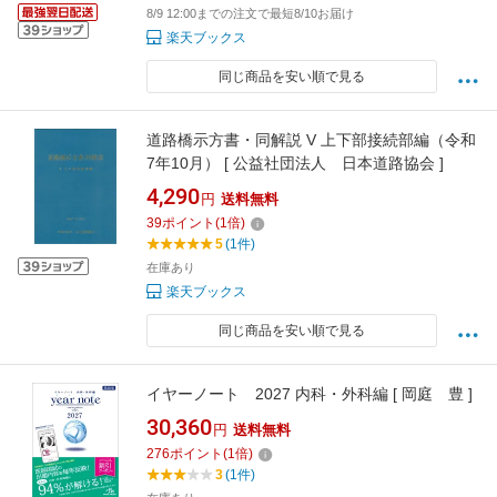
8/9 12:00までの注文で最短8/10お届け
楽天ブックス
同じ商品を安い順で見る
道路橋示方書・同解説 V 上下部接続部編（令和
7年10月） [ 公益社団法人 日本道路協会 ]
4,290
円
送料無料
39
ポイント
(
1
倍)
5
(1件)
在庫あり
楽天ブックス
同じ商品を安い順で見る
イヤーノート 2027 内科・外科編 [ 岡庭 豊 ]
30,360
円
送料無料
276
ポイント
(
1
倍)
3
(1件)