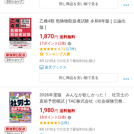
同じ商品を安い順で見る
乙種4類 危険物取扱者試験 令和8年版 [ 公論出
版 ]
1,870
円
送料無料
17
ポイント
(
1
倍)
4.71
(17件)
ランキング入賞
8/9 12:00までの注文で最短8/10お届け
楽天ブックス
同じ商品を安い順で見る
2026年度版 みんなが欲しかった！ 社労士の
直前予想模試 [ TAC株式会社（社会保険労務士
講座） ]
1,980
円
送料無料
18
ポイント
(
1
倍)
5
(1件)
8/9 12:00までの注文で最短8/10お届け