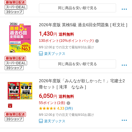
同じ商品を安い順で見る
2026年度版 英検5級 過去6回全問題集 [ 旺文社 ]
1,430
円
送料無料
130
ポイント
(
10
%ポイントバック)
8/9 12:00までの注文で最短8/10お届け
楽天ブックス
同じ商品を安い順で見る
2026年度版「みんなが欲しかった！」宅建士2
冊セット [ 滝澤 ななみ ]
6,050
円
送料無料
55
ポイント
(
1
倍)
4.33
(3件)
8/9 12:00までの注文で最短8/10お届け
楽天ブックス