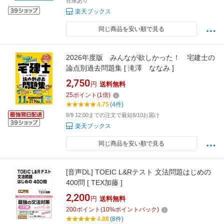
在庫あり
楽天ブックス
同じ商品を安い順で見る
2026年度版 みんなが欲しかった！ 宅建士の
論点別過去問題集 [ 滝澤 ななみ ]
2,750
円
送料無料
25
ポイント
(
1
倍)
4.75
(4件)
8/9 12:00までの注文で最短8/10お届け
楽天ブックス
同じ商品を安い順で見る
[音声DL] TOEIC L&Rテスト 文法問題はじめの
400問 [ TEX加藤 ]
2,200
円
送料無料
200
ポイント
(
10
%ポイントバック)
4.88
(8件)