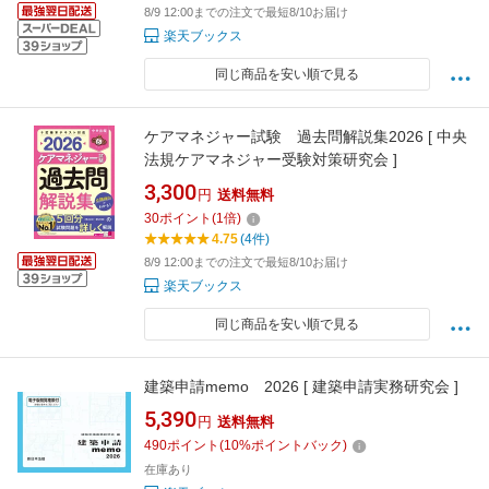
8/9 12:00までの注文で最短8/10お届け
楽天ブックス
同じ商品を安い順で見る
ケアマネジャー試験 過去問解説集2026 [ 中央
法規ケアマネジャー受験対策研究会 ]
3,300
円
送料無料
30
ポイント
(
1
倍)
4.75
(4件)
8/9 12:00までの注文で最短8/10お届け
楽天ブックス
同じ商品を安い順で見る
建築申請memo 2026 [ 建築申請実務研究会 ]
5,390
円
送料無料
490
ポイント
(
10
%ポイントバック)
在庫あり