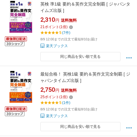
英検 準1級 要約＆英作文完全制覇 [ ジャパンタ
イムズ出版 ]
2,310
円
送料無料
21
ポイント
(
1
倍)
5
(7件)
8/9 12:00までの注文で最短8/10お届け
楽天ブックス
同じ商品を安い順で見る
最短合格！ 英検1級 要約＆英作文完全制覇 [ ジ
ャパンタイムズ出版 ]
2,750
円
送料無料
25
ポイント
(
1
倍)
5
(1件)
8/9 12:00までの注文で最短8/10お届け
楽天ブックス
同じ商品を安い順で見る