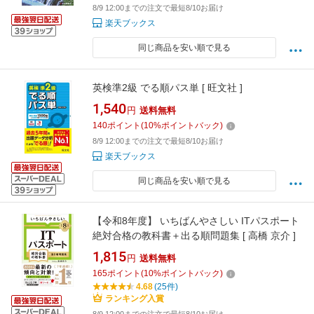
8/9 12:00までの注文で最短8/10お届け
楽天ブックス
同じ商品を安い順で見る
英検準2級 でる順パス単 [ 旺文社 ]
1,540
円
送料無料
140
ポイント
(
10
%ポイントバック)
8/9 12:00までの注文で最短8/10お届け
楽天ブックス
同じ商品を安い順で見る
【令和8年度】 いちばんやさしい ITパスポート
絶対合格の教科書＋出る順問題集 [ 高橋 京介 ]
1,815
円
送料無料
165
ポイント
(
10
%ポイントバック)
4.68
(25件)
ランキング入賞