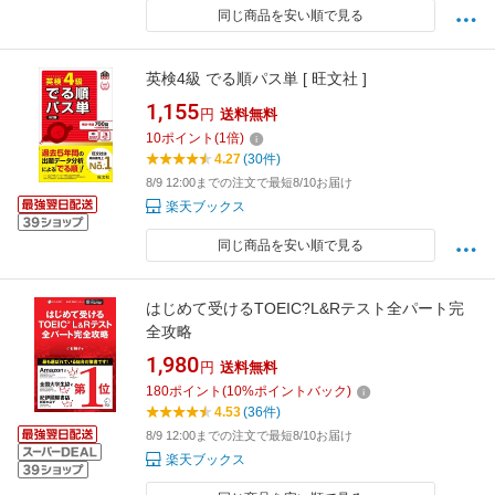
同じ商品を安い順で見る
英検4級 でる順パス単 [ 旺文社 ]
1,155
円
送料無料
10
ポイント
(
1
倍)
4.27
(30件)
8/9 12:00までの注文で最短8/10お届け
楽天ブックス
同じ商品を安い順で見る
はじめて受けるTOEIC?L&Rテスト全パート完
全攻略
1,980
円
送料無料
180
ポイント
(
10
%ポイントバック)
4.53
(36件)
8/9 12:00までの注文で最短8/10お届け
楽天ブックス