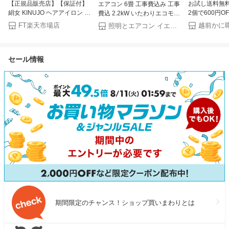
【正規品販売店】【保証付】
お試し送料無料
エアコン 6畳 工事費込み 工事
絹女 KINUJO ヘアアイロン ス
2個で600円OF
費込 2.2kW いたわりエコモー
トレートヘアアイロン KP001
円OFF！4個で2
ド プラス 快速パワー機能 時
FT楽天市場店
照明とエアコン イエプロ
/ LM-225 キヌージョ ヘアセッ
楽天グルメ大
短 時短で冷暖房 電気代 削減
ト ヘアスタイリング ストレー
国産 うなぎ蒲
タイマー 入切 寝室 子供部屋 6
トアイロン シルクプレート プ
中元 ギフト 
畳用 Sシリーズ IPF-2202S-W
セール情報
レゼント
アイリスオーヤマ * クーラー
【楽天リフォーム認定商品】
期間限定のチャンス！ショップ買いまわりとは