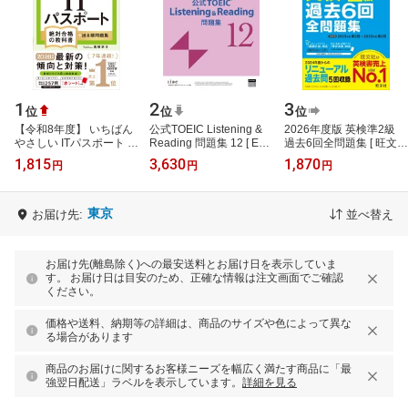
1
2
3
位
位
位
【令和8年度】 いちばん
公式TOEIC Listening &
2026年度版 英検準2級
やさしい ITパスポート 絶
Reading 問題集 12 [ ETS
過去6回全問題集 [ 旺文社
対合格の教科書＋出る順
]
]
1,815
3,630
1,870
円
円
円
問題集 [ 高橋 京介 ]
東京
お届け先:
並べ替え
お届け先(離島除く)への最安送料とお届け日を表示していま
す。 お届け日は目安のため、正確な情報は注文画面でご確認
ください。
価格や送料、納期等の詳細は、商品のサイズや色によって異な
る場合があります
商品のお届けに関するお客様ニーズを幅広く満たす商品に「最
強翌日配送」ラベルを表示しています。
詳細を見る