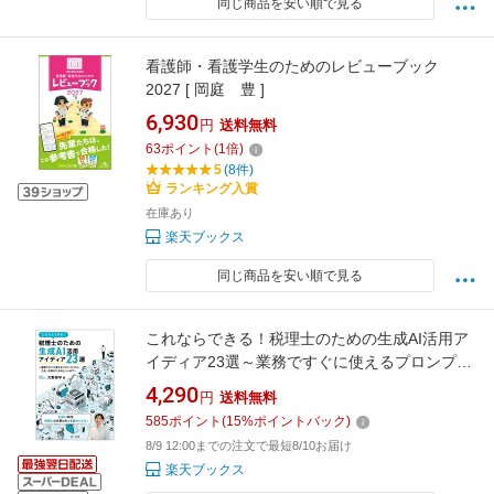
同じ商品を安い順で見る
看護師・看護学生のためのレビューブック
2027 [ 岡庭 豊 ]
6,930
円
送料無料
63
ポイント
(
1
倍)
5
(8件)
ランキング入賞
在庫あり
楽天ブックス
同じ商品を安い順で見る
これならできる！税理士のための生成AI活用ア
イディア23選～業務ですぐに使えるプロンプト
から、工夫・応用のためのヒントまで～ [ 大野
4,290
円
送料無料
修平 ]
585
ポイント
(
15
%ポイントバック)
8/9 12:00までの注文で最短8/10お届け
楽天ブックス