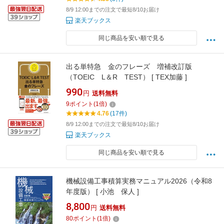
8/9 12:00までの注文で最短8/10お届け
楽天ブックス
同じ商品を安い順で見る
出る単特急 金のフレーズ 増補改訂版
（TOEIC L＆R TEST） [ TEX加藤 ]
990
円
送料無料
9
ポイント
(
1
倍)
4.76
(17件)
8/9 12:00までの注文で最短8/10お届け
楽天ブックス
同じ商品を安い順で見る
機械設備工事積算実務マニュアル2026（令和8
年度版） [ 小池 保人 ]
8,800
円
送料無料
80
ポイント
(
1
倍)