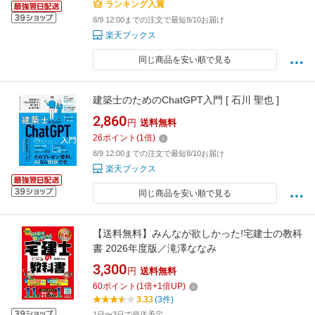
ランキング入賞
8/9 12:00までの注文で最短8/10お届け
楽天ブックス
同じ商品を安い順で見る
建築士のためのChatGPT入門 [ 石川 聖也 ]
2,860
円
送料無料
26
ポイント
(
1
倍)
8/9 12:00までの注文で最短8/10お届け
楽天ブックス
同じ商品を安い順で見る
【送料無料】みんなが欲しかった!宅建士の教科
書 2026年度版／滝澤ななみ
3,300
円
送料無料
60
ポイント
(
1
倍+
1
倍UP)
3.33
(3件)
1日〜3日で発送予定