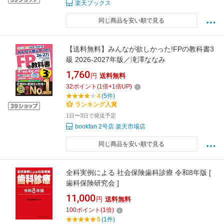
楽天ブックス
同じ商品を安い順で見る
【送料無料】みんなが欲しかった!FPの教科書3
級 2026-2027年版／滝澤ななみ
1,760
円
送料無料
32
ポイント
(
1
倍+
1
倍UP)
4
(5件)
ランキング入賞
1日〜3日で発送予定
bookfan 2号店 楽天市場店
同じ商品を安い順で見る
全科実例による 社会保険歯科診療 令和8年版 [
歯科保険研究会 ]
11,000
円
送料無料
100
ポイント
(
1
倍)
5
(1件)