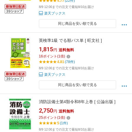
4.77
(22件)
8/9 12:00までの注文で最短8/10お届け
楽天ブックス
同じ商品を安い順で見る
英検準1級 でる順パス単 [ 旺文社 ]
1,815
円
送料無料
16
ポイント
(
1
倍)
4.81
(78件)
8/9 12:00までの注文で最短8/10お届け
楽天ブックス
同じ商品を安い順で見る
消防設備士第4類令和8年上巻 [ 公論出版 ]
2,750
円
送料無料
25
ポイント
(
1
倍)
5
(1件)
8/9 12:00までの注文で最短8/10お届け