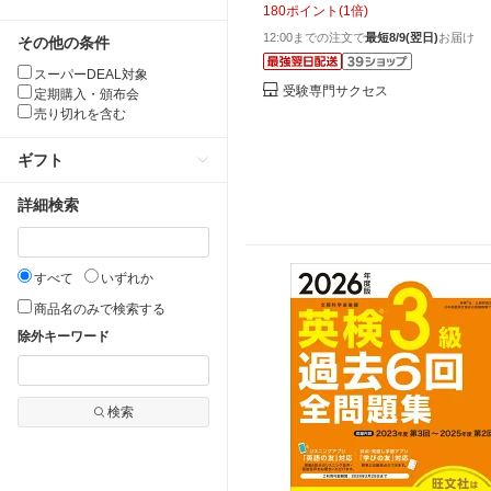
180
ポイント
(
1
倍)
問の傾向と対策 / 面接 志望理由
12:00までの注文で
最短8/9(翌日)
お届け
その他の条件
料 / 受験専門サクセス
スーパーDEAL対象
受験専門サクセス
定期購入・頒布会
売り切れを含む
ギフト
詳細検索
すべて
いずれか
商品名のみで検索する
除外キーワード
検索