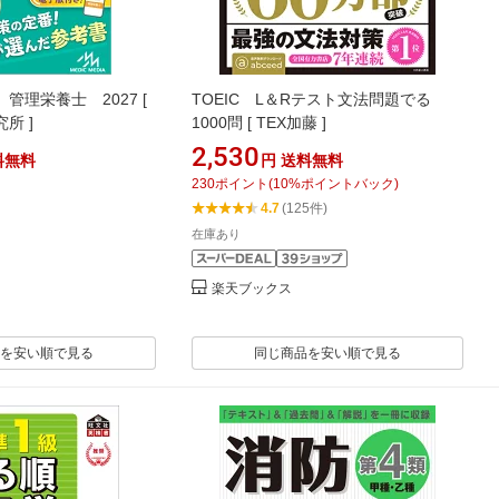
管理栄養士 2027 [
TOEIC L＆Rテスト文法問題でる
所 ]
1000問 [ TEX加藤 ]
2,530
料無料
円
送料無料
230
ポイント
(
10
%ポイントバック)
4.7
(125件)
在庫あり
楽天ブックス
を安い順で見る
同じ商品を安い順で見る