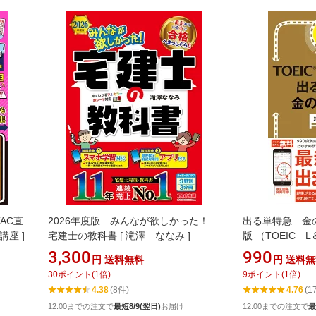
AC直
2026年度版 みんなが欲しかった！
出る単特急 金
講座 ]
宅建士の教科書 [ 滝澤 ななみ ]
版 （TOEIC L
藤 ]
3,300
990
円
送料無料
円
送料無
30
ポイント
(
1
倍)
9
ポイント
(
1
倍)
4.38
(8件)
4.76
(1
12:00までの注文で
最短8/9(翌日)
お届け
12:00までの注文で
最