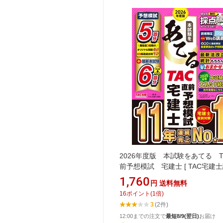
2026年度版 本試験をあてる T
前予想模試 宅建士 [ TAC宅建士
1,760
円
送料無料
16
ポイント
(
1
倍)
3
(2件)
12:00までの注文で
最短8/9(翌日)
お届け