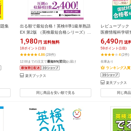
問題集
出る順で最短合格！英検®準1級単熟語
レビューブック 
EX 第2版 （英検最短合格シリーズ） [
医療情報科学研究
ジャパンタイムズ出版 英語出版編集部
1,980
6,490
円
送料無料
円
送
]
18
ポイント
(
1
倍)
59
ポイント
(
1
倍)
4.86
(28件)
4
(2件)
12:00までの注文で
最短8/9(翌日)
お届け
在庫あり
ランキング入賞
楽天ブックス
楽天ブックス
同じ商品を安い順で見る
同じ商品