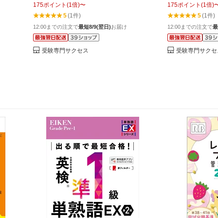
175
ポイント
(
1
倍)
〜
175
ポイント
(
1
倍)
 送料無
5
(1件)
5
(1件)
12:00までの注文で
最短8/9(翌日)
お届け
12:00までの注文で
最
受験専門サクセス
受験専門サクセ