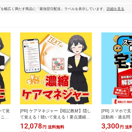
ズを幅広く満たす商品に「最強翌日配送」ラベルを表示しています。
詳細を見る
いて覚
[PR]
ケアマネジャー【暗記教材】隠し
[PR]
スマホで見
スニン
て覚える！聴いて覚える！要点濃縮リ
説動画・過去問
04)
スニング（紙テキスト付き）＋要点ド
き】宅地建物取引
12,078
3,300
円
送料無料
円
送
 記憶
リル 2026年(CA1)｜ケアマネジャー・