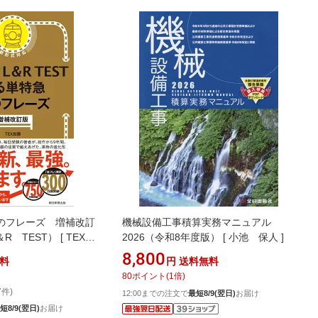
のフレーズ 増補改訂
機械設備工事積算実務マニュアル
＆R TEST） [ TEX加
2026（令和8年度版） [ 小池 保人 ]
8,800
料
円
送料無料
80
ポイント
(
1
倍)
7件)
12:00までの注文で
最短8/9(翌日)
お届け
短8/9(翌日)
お届け