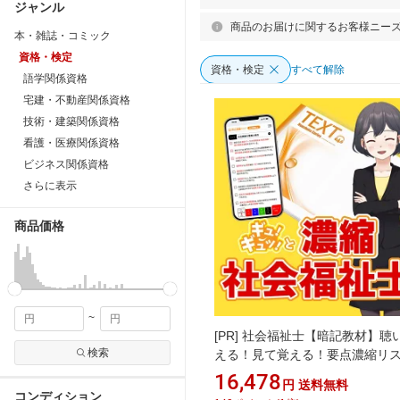
ジャンル
商品のお届けに関するお客様ニー
本・雑誌・コミック
資格・検定
資格・検定
すべて解除
語学関係資格
宅建・不動産関係資格
技術・建築関係資格
看護・医療関係資格
ビジネス関係資格
さらに表示
商品価格
~
[PR]
社会福祉士【暗記教材】聴
検索
える！見て覚える！要点濃縮リ
グ（紙テキスト付き）2027年(sfk0
16,478
円
送料無料
｜社会福祉士の教科書 暗記 要点
コンディション