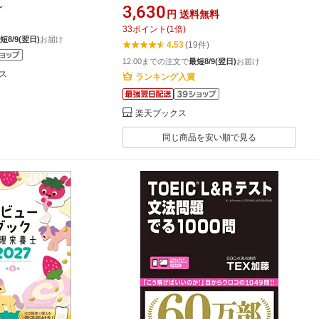
〜
3,630
円
送料無料
33
ポイント
(
1
倍)
短8/9(翌日)
お届け
4.53
(19件)
12:00までの注文で
最短8/9(翌日)
お届け
ス
ランキング入賞
楽天ブックス
同じ商品を安い順で見る