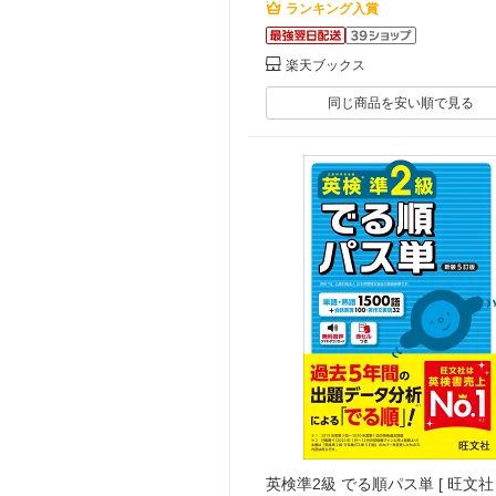
ランキング入賞
楽天ブックス
同じ商品を安い順で見る
英検準2級 でる順パス単 [ 旺文社 