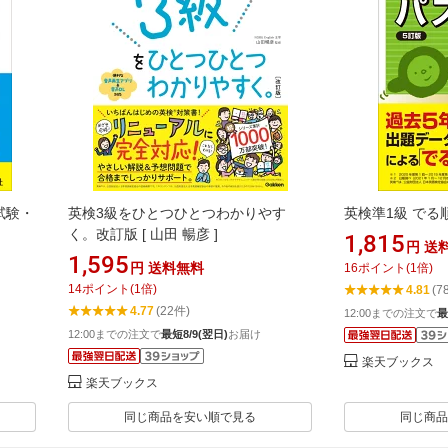
試験・
英検3級をひとつひとつわかりやす
英検準1級 でる順
く。改訂版 [ 山田 暢彦 ]
1,815
円
送
1,595
円
送料無料
16
ポイント
(
1
倍)
14
ポイント
(
1
倍)
4.81
(7
4.77
(22件)
12:00までの注文で
最
12:00までの注文で
最短8/9(翌日)
お届け
楽天ブックス
楽天ブックス
同じ商品を安い順で見る
同じ商品