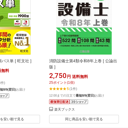
パス単 [ 旺文社 ]
消防設備士第4類令和8年上巻 [ 公論出
版 ]
料無料
2,750
円
送料無料
25
ポイント
(
1
倍)
8件)
5
(1件)
短8/9(翌日)
お届け
12:00までの注文で
最短8/9(翌日)
お届け
楽天ブックス
を安い順で見る
同じ商品を安い順で見る