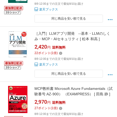
8/9 12:00までの注文で最短8/10お届け
楽天ブックス
同じ商品を安い順で見る
［入門］LLMアプリ開発 --基本・LLMのしく
み・MCP・AIセキュリティ [ 松本 和高 ]
2,420
円
送料無料
22
ポイント
(
1
倍)
8/9 12:00までの注文で最短8/10お届け
楽天ブックス
同じ商品を安い順で見る
MCP教科書 Microsoft Azure Fundamentals（試
験番号:AZ-900） （EXAMPRESS） [ 田島 静 ]
2,970
円
送料無料
27
ポイント
(
1
倍)
8/9 12:00までの注文で最短8/10お届け