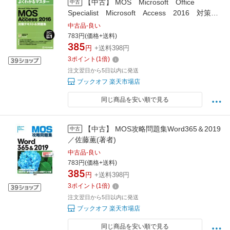
【中古】 MOS Microsoft Office
中古
Specialist Microsoft Access 2016 対策テ
キスト＆問題集 よくわかるマスター／富士通エ
中古品-良い
フ・オー・エム株式会社(著者)
783円(価格+送料)
385
円
+送料398円
3
ポイント
(
1
倍)
注文翌日から5日以内に発送
ブックオフ 楽天市場店
同じ商品を安い順で見る
【中古】 MOS攻略問題集Word365＆2019
中古
／佐藤薫(著者)
中古品-良い
783円(価格+送料)
385
円
+送料398円
3
ポイント
(
1
倍)
注文翌日から5日以内に発送
ブックオフ 楽天市場店
同じ商品を安い順で見る