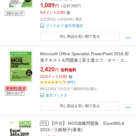
1,089
円
+送料398円
9
ポイント
(
1
倍)
注文翌日から5日以内に発送
ブックオフ 楽天市場店
同じ商品を安い順で見る
Microsoft Office Specialist PowerPoint 2016 対
策テキスト＆問題集 [ 富士通エフ・オー・エム
株式会社 （FOM出版） ]
2,420
円
送料無料
22
ポイント
(
1
倍)
4.78
(9件)
8/9 12:00までの注文で最短8/10お届け
楽天ブックス
同じ商品を安い順で見る
【中古】 MOS攻略問題集 Excel365＆
中古
2019／土岐順子(著者)