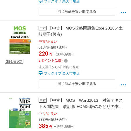
ブックオフ 楽天市場店
同じ商品を安い順で見る
【中古】 MOS攻略問題集Excel2016／土
中古
岐順子(著者)
中古品-良い
618円(価格+送料)
220
円
+送料398円
2
ポイント
(
1
倍)
注文翌日から5日以内に発送
ブックオフ 楽天市場店
同じ商品を安い順で見る
【中古】 MOS Word2013 対策テキス
中古
ト＆問題集 改訂版 FOM出版のみどりの本よ
く分かるマスター／富士通エフ・オー・エム(著
中古品-良い
者)
783円(価格+送料)
385
円
+送料398円