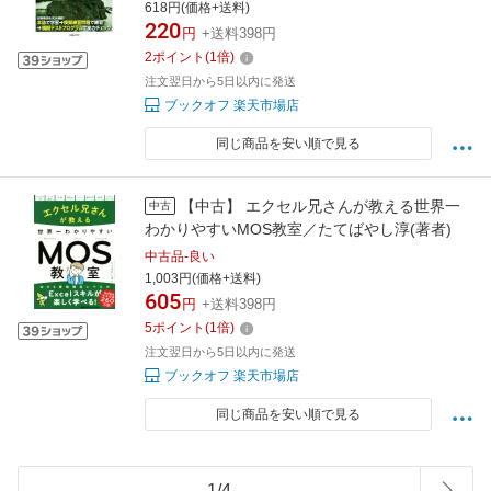
618円(価格+送料)
220
円
+送料398円
2
ポイント
(
1
倍)
注文翌日から5日以内に発送
ブックオフ 楽天市場店
同じ商品を安い順で見る
【中古】 エクセル兄さんが教える世界一
中古
わかりやすいMOS教室／たてばやし淳(著者)
中古品-良い
1,003円(価格+送料)
605
円
+送料398円
5
ポイント
(
1
倍)
注文翌日から5日以内に発送
ブックオフ 楽天市場店
同じ商品を安い順で見る
1
/
4