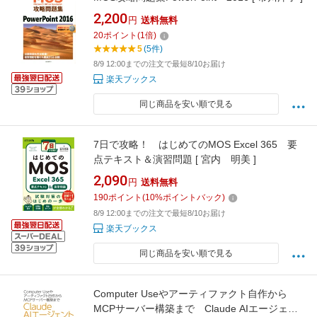
2,200
円
送料無料
20
ポイント
(
1
倍)
5
(5件)
8/9 12:00までの注文で最短8/10お届け
楽天ブックス
同じ商品を安い順で見る
7日で攻略！ はじめてのMOS Excel 365 要
点テキスト＆演習問題 [ 宮内 明美 ]
2,090
円
送料無料
190
ポイント
(
10
%ポイントバック)
8/9 12:00までの注文で最短8/10お届け
楽天ブックス
同じ商品を安い順で見る
Computer Useやアーティファクト自作から
MCPサーバー構築まで Claude AIエージェン