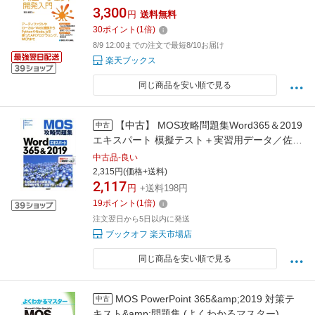
ト開発入門 [ 掌田津耶乃 ]
3,300
円
送料無料
30
ポイント
(
1
倍)
8/9 12:00までの注文で最短8/10お届け
楽天ブックス
同じ商品を安い順で見る
【中古】 MOS攻略問題集Word365＆2019
中古
エキスパート 模擬テスト＋実習用データ／佐藤
薫(著者)
中古品-良い
2,315円(価格+送料)
2,117
円
+送料198円
19
ポイント
(
1
倍)
注文翌日から5日以内に発送
ブックオフ 楽天市場店
同じ商品を安い順で見る
MOS PowerPoint 365&amp;2019 対策テ
中古
キスト&amp;問題集 (よくわかるマスター)