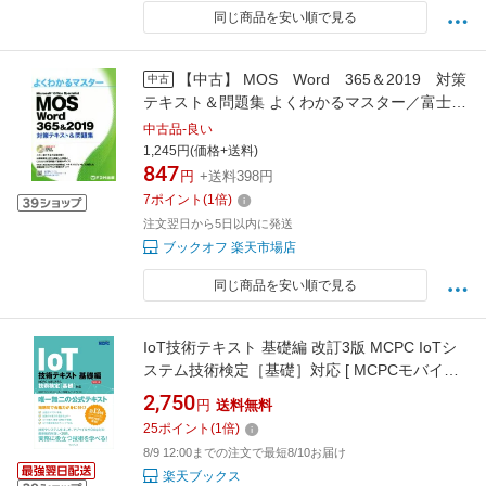
同じ商品を安い順で見る
【中古】 MOS Word 365＆2019 対策
中古
テキスト＆問題集 よくわかるマスター／富士通
エフ・オー・エム(著者)
中古品-良い
1,245円(価格+送料)
847
円
+送料398円
7
ポイント
(
1
倍)
注文翌日から5日以内に発送
ブックオフ 楽天市場店
同じ商品を安い順で見る
IoT技術テキスト 基礎編 改訂3版 MCPC IoTシ
ステム技術検定［基礎］対応 [ MCPCモバイル
コンピューティング推進コンソーシアム ]
2,750
円
送料無料
25
ポイント
(
1
倍)
8/9 12:00までの注文で最短8/10お届け
楽天ブックス