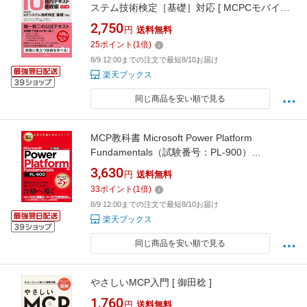
ステム技術検定［基礎］対応 [ MCPCモバイル
コンピューティング推進コンソーシアム ]
2,750
円
送料無料
25
ポイント
(
1
倍)
8/9 12:00までの注文で最短8/10お届け
楽天ブックス
同じ商品を安い順で見る
MCP教科書 Microsoft Power Platform
Fundamentals（試験番号：PL-900）
（EXAMPRESS） [ 平川 智幸 ]
3,630
円
送料無料
33
ポイント
(
1
倍)
8/9 12:00までの注文で最短8/10お届け
楽天ブックス
同じ商品を安い順で見る
やさしいMCP入門 [ 御田稔 ]
1,760
円
送料無料