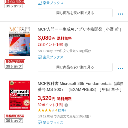
楽天ブックス
同じ商品を安い順で見る
MCP入門ーー生成AIアプリ本格開発 [ 小野 哲 ]
3,080
円
送料無料
28
ポイント
(
1
倍)
8/9 12:00までの注文で最短8/10お届け
楽天ブックス
同じ商品を安い順で見る
MCP教科書 Microsoft 365 Fundamentals（試験
番号:MS-900） （EXAMPRESS） [ 甲田 章子 ]
3,520
円
送料無料
32
ポイント
(
1
倍)
4
(2件)
8/9 12:00までの注文で最短8/10お届け
楽天ブックス