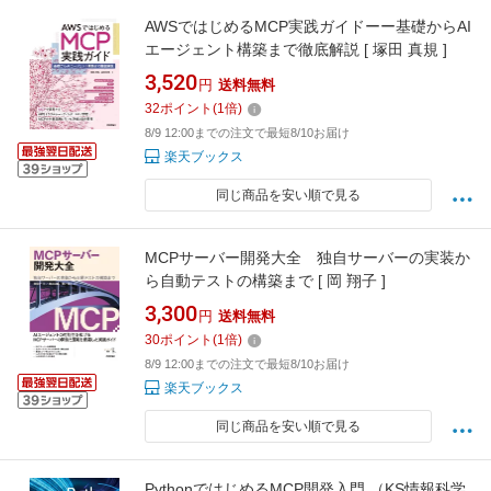
AWSではじめるMCP実践ガイドーー基礎からAI
エージェント構築まで徹底解説 [ 塚田 真規 ]
3,520
円
送料無料
32
ポイント
(
1
倍)
8/9 12:00までの注文で最短8/10お届け
楽天ブックス
同じ商品を安い順で見る
MCPサーバー開発大全 独自サーバーの実装か
ら自動テストの構築まで [ 岡 翔子 ]
3,300
円
送料無料
30
ポイント
(
1
倍)
8/9 12:00までの注文で最短8/10お届け
楽天ブックス
同じ商品を安い順で見る
PythonではじめるMCP開発入門 （KS情報科学