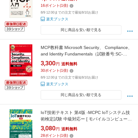
16
ポイント
(
1
倍)
8/9 12:00までの注文で最短8/10お届け
楽天ブックス
同じ商品を安い順で見る
MCP教科書 Microsoft Security、 Compliance、
and Identity Fundamentals（試験番号:SC-
900） （EXAMPRESS） [ 甲田 章子 ]
3,300
円
送料無料
30
ポイント
(
1
倍)
8/9 12:00までの注文で最短8/10お届け
楽天ブックス
同じ商品を安い順で見る
IoT技術テキスト 第4版 -MCPC IoTシステム技
術検定試験 中級対応ー [ モバイルコンピューテ
ィング推進コンソーシアム ]
3,080
円
送料無料
28
ポイント
(
1
倍)