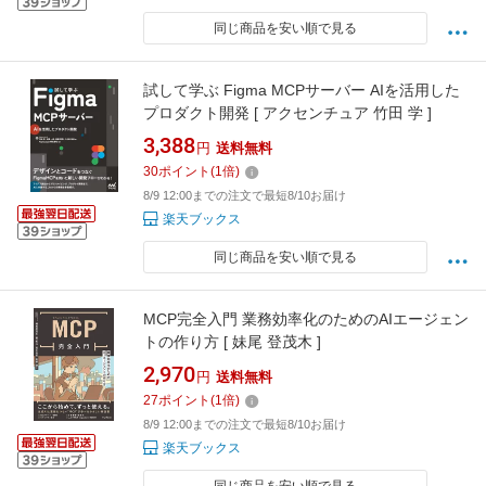
同じ商品を安い順で見る
試して学ぶ Figma MCPサーバー AIを活用した
プロダクト開発 [ アクセンチュア 竹田 学 ]
3,388
円
送料無料
30
ポイント
(
1
倍)
8/9 12:00までの注文で最短8/10お届け
楽天ブックス
同じ商品を安い順で見る
MCP完全入門 業務効率化のためのAIエージェン
トの作り方 [ 妹尾 登茂木 ]
2,970
円
送料無料
27
ポイント
(
1
倍)
8/9 12:00までの注文で最短8/10お届け
楽天ブックス