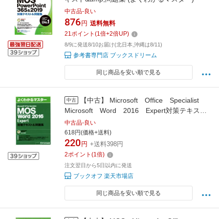
中古品-良い
876
円
送料無料
21
ポイント
(
1
倍+
2
倍UP)
8/9に発送8/10お届け(北日本,沖縄は8/11)
参考書専門店 ブックスドリーム
同じ商品を安い順で見る
【中古】 Microsoft Office Specialist
中古
Microsoft Word 2016 Expert対策テキスト
＆問題集 よくわかるマスター／FOM出版
中古品-良い
618円(価格+送料)
220
円
+送料398円
2
ポイント
(
1
倍)
注文翌日から5日以内に発送
ブックオフ 楽天市場店
同じ商品を安い順で見る