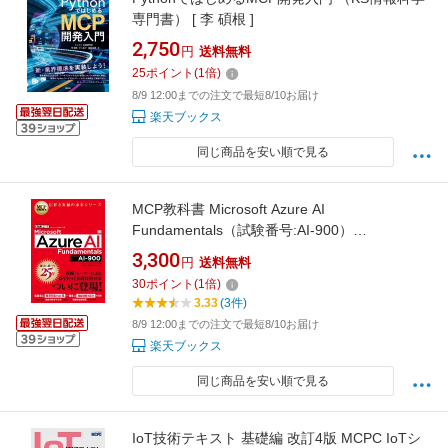
専門書） [ 李 碩根 ]
2,750
円
送料無料
25
ポイント
(
1
倍)
8/9 12:00までの注文で最短8/10お届け
楽天ブックス
同じ商品を安い順で見る
MCP教科書 Microsoft Azure AI
Fundamentals（試験番号:AI-900）
（EXAMPRESS） [ 沖 要知 ]
3,300
円
送料無料
30
ポイント
(
1
倍)
3.33
(3件)
8/9 12:00までの注文で最短8/10お届け
楽天ブックス
同じ商品を安い順で見る
IoT技術テキスト 基礎編 改訂4版 MCPC IoTシ