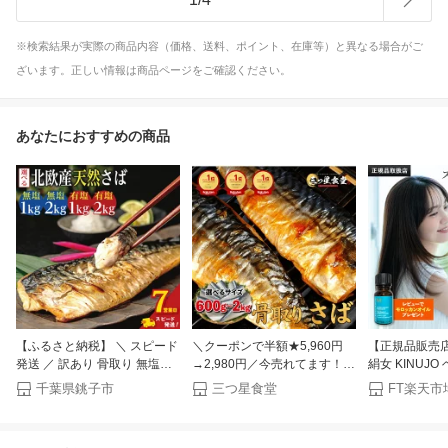
※検索結果が実際の商品内容（価格、送料、ポイント、在庫等）と異なる場合がご
ざいます。正しい情報は商品ページをご確認ください。
あなたにおすすめの商品
【ふるさと納税】 ＼ スピード
＼クーポンで半額★5,960円
【正規品販売
発送 ／ 訳あり 骨取り 無塩さ
→2,980円／今売れてます！
絹女 KINUJ
ば 有塩さば 約1kg・約2kg 楽
激うま骨取りとろサバ 無添加
トレートヘアアイ
千葉県銚子市
三つ星食堂
FT楽天市
天限定 期間限定 鯖 さば 無塩
天然 無塩 さば 鯖 切り身 フィ
/ LM-225 
有塩 骨なし 骨抜き 切身 切り
ーレ 魚 骨取り 骨なし 冷凍 解
ト ヘアスタイ
身 大容量 人気 魚 魚介 魚貝 海
凍せずにそのまま使える 骨抜
トアイロン シ