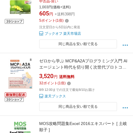
中古品-良い
1,003円(価格+送料)
605
円
+送料398円
5
ポイント
(
1
倍)
注文翌日から5日以内に発送
ブックオフ 楽天市場店
同じ商品を安い順で見る
ゼロから学ぶ MCP&A2Aプログラミング入門 AI
エージェント時代を切り開く次世代プロトコル
（Compass Booksシリーズ） [ 布留川英一 ]
3,520
円
送料無料
32
ポイント
(
1
倍)
8/9 12:00までの注文で最短8/10お届け
楽天ブックス
同じ商品を安い順で見る
MOS攻略問題集Excel 2016エキスパート [ 土岐
順子 ]