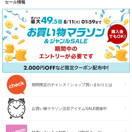
セール情報
鮮 お取り寄せ 送料無料 ふる
き お弁当 送料無料 アレンジ
レゼント
さと納税 ふるさと納税鯖 千葉
離乳食 ギフト まとめ買い お
県 銚子市 飯田商店 iidachoshi
得 美味しい 絶品 魚
期間限定のチャンス！ショップ買いまわりとは
お買い物マラソン注目アイテムSALE開催中