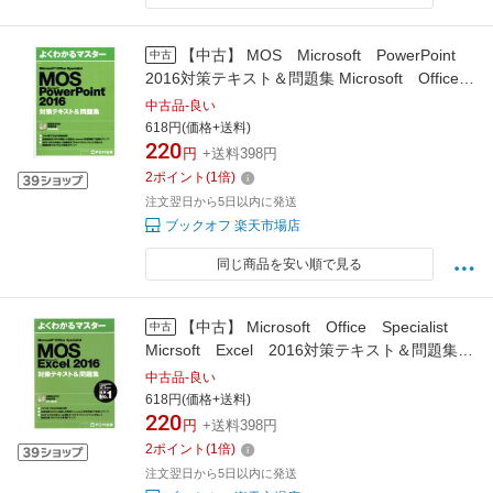
【中古】 MOS Microsoft PowerPoint
中古
2016対策テキスト＆問題集 Microsoft Office
Specialist よくわかるマスター／富士通エフ・
中古品-良い
オー・エム株式会社
618円(価格+送料)
220
円
+送料398円
2
ポイント
(
1
倍)
注文翌日から5日以内に発送
ブックオフ 楽天市場店
同じ商品を安い順で見る
【中古】 Microsoft Office Specialist
中古
Micrsoft Excel 2016対策テキスト＆問題集
よくわかるマスター／FOM出版
中古品-良い
618円(価格+送料)
220
円
+送料398円
2
ポイント
(
1
倍)
注文翌日から5日以内に発送