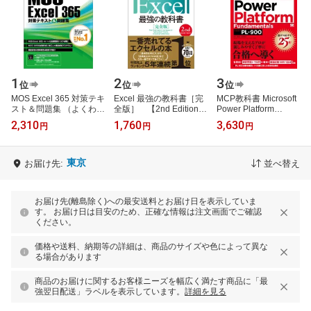
1
2
3
位
位
位
MOS Excel 365 対策テキ
Excel 最強の教科書［完
MCP教科書 Microsoft
スト＆問題集 （よくわか
全版］ 【2nd Edition】
Power Platform
るマスター） [ 富士通ラ
[ 藤井 直弥 ]
Fundamentals（試験番
2,310
1,760
3,630
円
円
円
ーニングメディア ]
号：PL-900）
（EXAMPRESS） [ 平川
智幸 ]
東京
お届け先:
並べ替え
お届け先(離島除く)への最安送料とお届け日を表示していま
す。 お届け日は目安のため、正確な情報は注文画面でご確認
ください。
価格や送料、納期等の詳細は、商品のサイズや色によって異な
る場合があります
商品のお届けに関するお客様ニーズを幅広く満たす商品に「最
強翌日配送」ラベルを表示しています。
詳細を見る