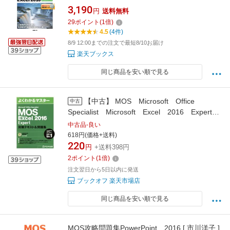
3,190
円
送料無料
29
ポイント
(
1
倍)
4.5
(4件)
8/9 12:00までの注文で最短8/10お届け
楽天ブックス
同じ商品を安い順で見る
【中古】 MOS Microsoft Office
中古
Specialist Microsoft Excel 2016 Expert
対策テキスト＆問題集 よくわかるマスター／
中古品-良い
FOM出版
618円(価格+送料)
220
円
+送料398円
2
ポイント
(
1
倍)
注文翌日から5日以内に発送
ブックオフ 楽天市場店
同じ商品を安い順で見る
MOS攻略問題集PowerPoint 2016 [ 市川洋子 ]