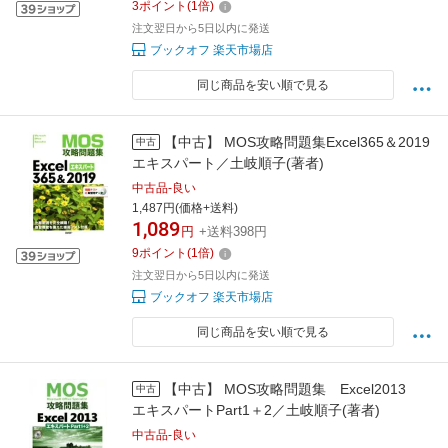
3
ポイント
(
1
倍)
注文翌日から5日以内に発送
ブックオフ 楽天市場店
同じ商品を安い順で見る
【中古】 MOS攻略問題集Excel365＆2019
中古
エキスパート／土岐順子(著者)
中古品-良い
1,487円(価格+送料)
1,089
円
+送料398円
9
ポイント
(
1
倍)
注文翌日から5日以内に発送
ブックオフ 楽天市場店
同じ商品を安い順で見る
【中古】 MOS攻略問題集 Excel2013
中古
エキスパートPart1＋2／土岐順子(著者)
中古品-良い