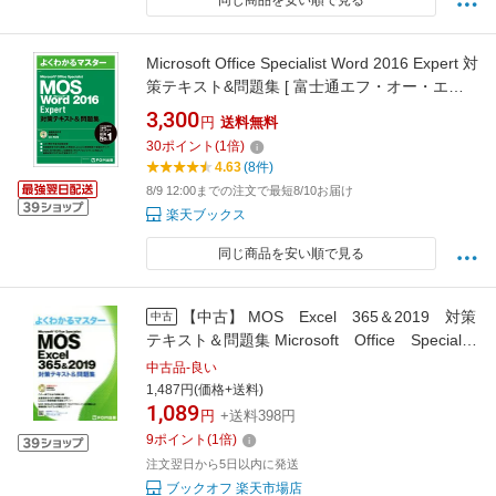
同じ商品を安い順で見る
Microsoft Office Specialist Word 2016 Expert 対
策テキスト&問題集 [ 富士通エフ・オー・エム
株式会社 （FOM出版） ]
3,300
円
送料無料
30
ポイント
(
1
倍)
4.63
(8件)
8/9 12:00までの注文で最短8/10お届け
楽天ブックス
同じ商品を安い順で見る
【中古】 MOS Excel 365＆2019 対策
中古
テキスト＆問題集 Microsoft Office Specialist
よくわかるマスター／富士通エフ・オー・エム
中古品-良い
(著者)
1,487円(価格+送料)
1,089
円
+送料398円
9
ポイント
(
1
倍)
注文翌日から5日以内に発送
ブックオフ 楽天市場店