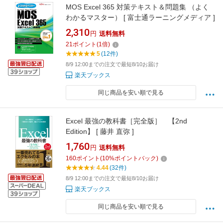
MOS Excel 365 対策テキスト＆問題集 （よく
わかるマスター） [ 富士通ラーニングメディア ]
2,310
円
送料無料
21
ポイント
(
1
倍)
5
(12件)
8/9 12:00までの注文で最短8/10お届け
楽天ブックス
同じ商品を安い順で見る
Excel 最強の教科書［完全版］ 【2nd
Edition】 [ 藤井 直弥 ]
1,760
円
送料無料
160
ポイント
(
10
%ポイントバック)
4.44
(32件)
8/9 12:00までの注文で最短8/10お届け
楽天ブックス
同じ商品を安い順で見る