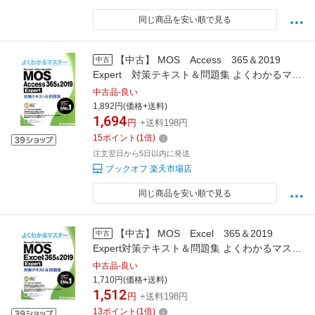
同じ商品を安い順で見る
【中古】 MOS Access 365＆2019
中古
Expert 対策テキスト＆問題集 よくわかるマス
ター／富士通ラーニングメディア(著者)
中古品-良い
1,892円(価格+送料)
1,694
円
+送料198円
15
ポイント
(
1
倍)
注文翌日から5日以内に発送
ブックオフ 楽天市場店
同じ商品を安い順で見る
【中古】 MOS Excel 365＆2019
中古
Expert対策テキスト＆問題集 よくわかるマスタ
ー／富士通エフ・オー・エム(著者)
中古品-良い
1,710円(価格+送料)
1,512
円
+送料198円
13
ポイント
(
1
倍)