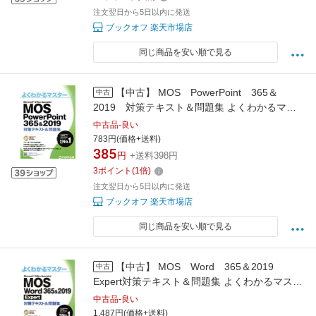
注文翌日から5日以内に発送
ブックオフ 楽天市場店
同じ商品を安い順で見る
【中古】 MOS PowerPoint 365＆
中古
2019 対策テキスト＆問題集 よくわかるマス
ター／富士通エフ・オー・エム(著者)
中古品-良い
783円(価格+送料)
385
円
+送料398円
3
ポイント
(
1
倍)
注文翌日から5日以内に発送
ブックオフ 楽天市場店
同じ商品を安い順で見る
【中古】 MOS Word 365＆2019
中古
Expert対策テキスト＆問題集 よくわかるマスタ
ー／富士通エフ・オー・エム(著者)
中古品-良い
1,487円(価格+送料)