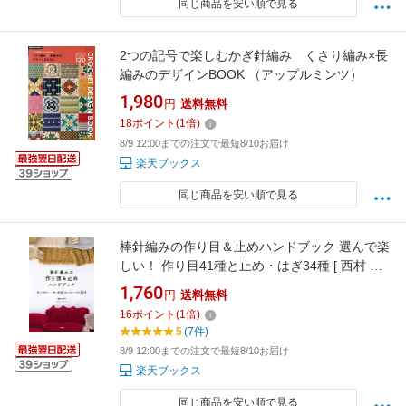
同じ商品を安い順で見る
2つの記号で楽しむかぎ針編み くさり編み×長
編みのデザインBOOK （アップルミンツ）
1,980
円
送料無料
18
ポイント
(
1
倍)
8/9 12:00までの注文で最短8/10お届け
楽天ブックス
同じ商品を安い順で見る
棒針編みの作り目＆止めハンドブック 選んで楽
しい！ 作り目41種と止め・はぎ34種 [ 西村 知
子 ]
1,760
円
送料無料
16
ポイント
(
1
倍)
5
(7件)
8/9 12:00までの注文で最短8/10お届け
楽天ブックス
同じ商品を安い順で見る