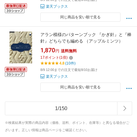
楽天ブックス
同じ商品を安い順で見る
アラン模様のパターンブック 『かぎ針』と『棒
針』どちらでも編める （アップルミンツ）
1,870
円
送料無料
17
ポイント
(
1
倍)
4.8
(10件)
8/9 12:00までの注文で最短8/10お届け
楽天ブックス
同じ商品を安い順で見る
1
/
150
※検索結果が実際の商品内容（価格、送料、ポイント、在庫等）と異なる場合がご
ざいます。正しい情報は商品ページをご確認ください。