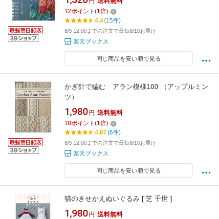
円
送料無料
12
ポイント
(
1
倍)
4.4
(15件)
8/9 12:00までの注文で最短8/10お届け
楽天ブックス
同じ商品を安い順で見る
かぎ針で編む アラン模様100 （アップルミン
ツ）
1,980
円
送料無料
18
ポイント
(
1
倍)
4.67
(6件)
8/9 12:00までの注文で最短8/10お届け
楽天ブックス
同じ商品を安い順で見る
猫のきせかえぬいぐるみ [ 芝 千世 ]
1,980
円
送料無料