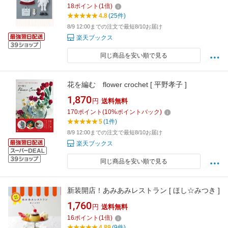
18
ポイント
(
1
倍)
4.8
(25件)
8/9 12:00までの注文で最短8/10お届け
楽天ブックス
同じ商品を安い順で見る
花を編む flower crochet [ 平野孝子 ]
1,870
円
送料無料
170
ポイント
(
10
%ポイントバック)
5
(1件)
8/9 12:00までの注文で最短8/10お届け
楽天ブックス
同じ商品を安い順で見る
新装開店！あみあみレストラン [ ほし☆みつき ]
1,760
円
送料無料
16
ポイント
(
1
倍)
4.89
(9件)