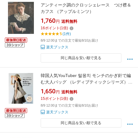
アンティーク調のクロッシェレース つけ襟＆
カフス （アップルミンツ）
1,760
円
送料無料
16
ポイント
(
1
倍)
5
(1件)
8/9 12:00までの注文で最短8/10お届け
楽天ブックス
同じ商品を安い順で見る
韓国人気YouTuber 털몽치 モンチのかぎ針で編
む大人バッグ （レディブティックシリーズ） [
モンチ ]
1,650
円
送料無料
15
ポイント
(
1
倍)
8/9 12:00までの注文で最短8/10お届け
楽天ブックス
同じ商品を安い順で見る