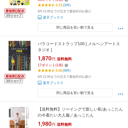
4.33
(3件)
8/9 12:00までの注文で最短8/10お届け
楽天ブックス
同じ商品を安い順で見る
パラコードストラップ100 [ メルヘンアートス
タジオ ]
1,870
円
送料無料
17
ポイント
(
1
倍)
4.56
(9件)
8/9 12:00までの注文で最短8/10お届け
楽天ブックス
同じ商品を安い順で見る
【送料無料】ソーイングで新しい私!あっこたん
の今着たい大人服／あっこたん
1,980
円
送料無料