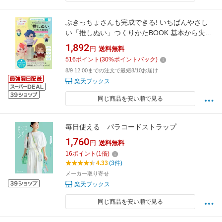
ぶきっちょさんも完成できる! いちばんやさし
い「推しぬい」つくりかたBOOK 基本から失敗
フォローまでわかる [ ぴよぴっこ ]
1,892
円
送料無料
516
ポイント
(
30
%ポイントバック)
8/9 12:00までの注文で最短8/10お届け
楽天ブックス
同じ商品を安い順で見る
毎日使える パラコードストラップ
1,760
円
送料無料
16
ポイント
(
1
倍)
4.33
(3件)
メーカー取り寄せ
楽天ブックス
同じ商品を安い順で見る