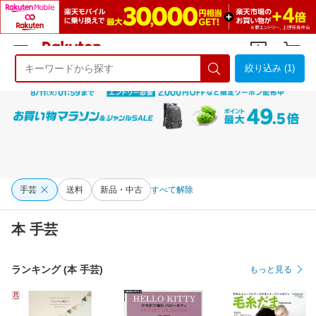
絞り込み (1)
ようこそ 楽天市場へ
ログイン
会員登録
手芸
送料
新品・中古
すべて解除
本 手芸
ランキング (本 手芸)
もっと見る