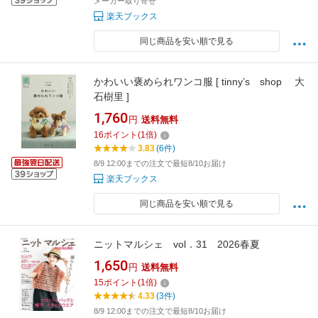
メーカー取り寄せ
楽天ブックス
同じ商品を安い順で見る
かわいい褒められワンコ服 [ tinny’s shop 大
石樹里 ]
1,760
円
送料無料
16
ポイント
(
1
倍)
3.83
(6件)
8/9 12:00までの注文で最短8/10お届け
楽天ブックス
同じ商品を安い順で見る
ニットマルシェ vol．31 2026春夏
1,650
円
送料無料
15
ポイント
(
1
倍)
4.33
(3件)
8/9 12:00までの注文で最短8/10お届け