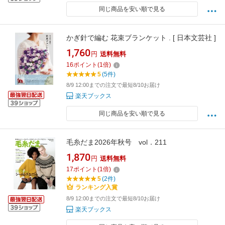
同じ商品を安い順で見る
かぎ針で編む 花束ブランケット . [ 日本文芸社 ]
1,760
円
送料無料
16
ポイント
(
1
倍)
5
(5件)
8/9 12:00までの注文で最短8/10お届け
楽天ブックス
同じ商品を安い順で見る
毛糸だま2026年秋号 vol．211
1,870
円
送料無料
17
ポイント
(
1
倍)
5
(2件)
ランキング入賞
8/9 12:00までの注文で最短8/10お届け
楽天ブックス