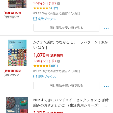
17
ポイント
(
1
倍)
5
(1件)
8/9 12:00までの注文で最短8/10お届け
楽天ブックス
同じ商品を安い順で見る
かぎ針で編む つながるモチーフパターン [ さか
い はな ]
1,870
円
送料無料
17
ポイント
(
1
倍)
5
(8件)
8/9 12:00までの注文で最短8/10お届け
楽天ブックス
同じ商品を安い順で見る
NHKすてきにハンドメイドセレクション かぎ針
編みのおざぶとかご （生活実用シリーズ） [
NHK出版 ]
1,320