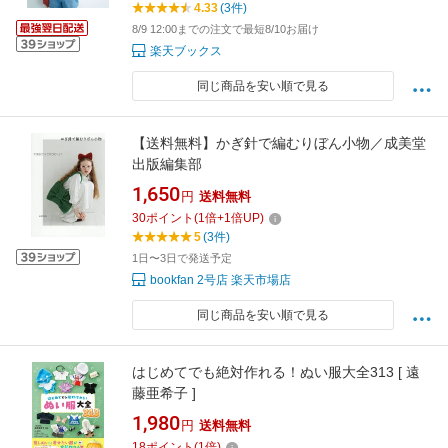
4.33
(3件)
8/9 12:00までの注文で最短8/10お届け
楽天ブックス
同じ商品を安い順で見る
【送料無料】かぎ針で編むりぼん小物／成美堂
出版編集部
1,650
円
送料無料
30
ポイント
(
1
倍+
1
倍UP)
5
(3件)
1日〜3日で発送予定
bookfan 2号店 楽天市場店
同じ商品を安い順で見る
はじめてでも絶対作れる！ぬい服大全313 [ 遠
藤亜希子 ]
1,980
円
送料無料
18
ポイント
(
1
倍)