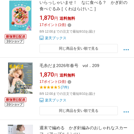
いらっしゃいませ！ なに食べる？ かぎ針の
食べぐるみ [ くわはらけいこ ]
1,870
円
送料無料
17
ポイント
(
1
倍)
8/9 12:00までの注文で最短8/10お届け
楽天ブックス
同じ商品を安い順で見る
毛糸だま2026年春号 vol．209
1,870
円
送料無料
17
ポイント
(
1
倍)
5
(7件)
8/9 12:00までの注文で最短8/10お届け
楽天ブックス
同じ商品を安い順で見る
週末で編める かぎ針編みのおしゃれなスカー