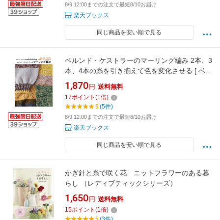
8/9 12:00までの注文で最短8/10お届け
楽天ブックス
同じ商品を安い順で見る
ベルンド・ケストラーのマーリング編み 2本、3
本、4本の糸を引き揃えて色を変化させる [ ベル
ンド・ケストラー ]
1,870
円
送料無料
17
ポイント
(
1
倍)
5
(5件)
8/9 12:00までの注文で最短8/10お届け
楽天ブックス
同じ商品を安い順で見る
かぎ針と糸で咲く花 ニットフラワーのある暮
らし （レディブティックシリーズ）
1,650
円
送料無料
15
ポイント
(
1
倍)
5
(3件)