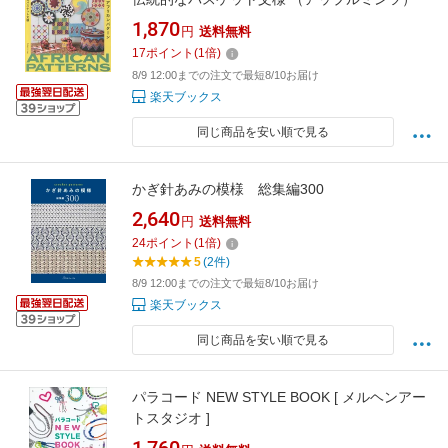
1,870
円
送料無料
17
ポイント
(
1
倍)
8/9 12:00までの注文で最短8/10お届け
楽天ブックス
同じ商品を安い順で見る
かぎ針あみの模様 総集編300
2,640
円
送料無料
24
ポイント
(
1
倍)
5
(2件)
8/9 12:00までの注文で最短8/10お届け
楽天ブックス
同じ商品を安い順で見る
パラコード NEW STYLE BOOK [ メルヘンアー
トスタジオ ]