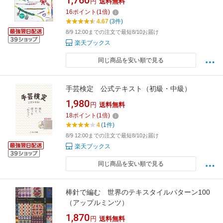
1,760
円
送料無料
16
ポイント
(
1
倍)
4.67
(3件)
8/9 12:00までの注文で最短8/10お届け
楽天ブックス
同じ商品を安い順で見る
手芸検定 公式テキスト（初級・中級）
1,980
円
送料無料
18
ポイント
(
1
倍)
4
(1件)
8/9 12:00までの注文で最短8/10お届け
楽天ブックス
同じ商品を安い順で見る
棒針で編む 世界のテキスタイルパターン100
（アップルミンツ）
1,870
円
送料無料