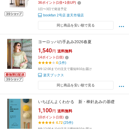
36
ポイント
(
1
倍+
1
倍UP)
1日〜3日で発送予定
bookfan 2号店 楽天市場店
同じ商品を安い順で見る
ヨーロッパの手あみ2026春夏
1,540
円
送料無料
14
ポイント
(
1
倍)
4
(1件)
8/9 12:00までの注文で最短8/10お届け
楽天ブックス
同じ商品を安い順で見る
いちばんよくわかる 新・棒針あみの基礎
1,100
円
送料無料
10
ポイント
(
1
倍)
4.72
(25件)
8/9 12:00までの注文で最短8/10お届け