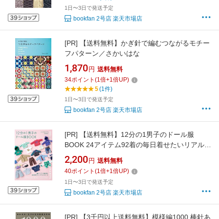
1日〜3日で発送予定
bookfan 2号店 楽天市場店
[PR]
【送料無料】かぎ針で編むつながるモチー
フパターン／さかいはな
1,870
円
送料無料
34
ポイント
(
1
倍+
1
倍UP)
5
(1件)
1日〜3日で発送予定
bookfan 2号店 楽天市場店
[PR]
【送料無料】12分の1男子のドール服
BOOK 24アイテム92着の毎日着せたいリアルク
ローズ／イシワタリアユ
2,200
円
送料無料
40
ポイント
(
1
倍+
1
倍UP)
1日〜3日で発送予定
bookfan 2号店 楽天市場店
[PR]
【3千円以上送料無料】模様編1000 棒針あ