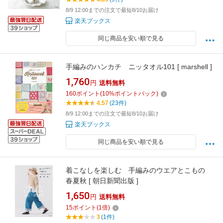
8/9 12:00までの注文で最短8/10お届け
楽天ブックス
同じ商品を安い順で見る
手編みのハンカチ ニッタオル101 [ marshell ]
1,760
円
送料無料
160
ポイント
(
10
%ポイントバック)
4.57
(23件)
8/9 12:00までの注文で最短8/10お届け
楽天ブックス
同じ商品を安い順で見る
着こなしを楽しむ 手編みのウエアとこもの
春夏秋 [ 朝日新聞出版 ]
1,650
円
送料無料
15
ポイント
(
1
倍)
3
(1件)