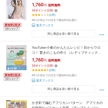
1,760
円
送料無料
16
ポイント
(
1
倍)
3
(1件)
8/9 12:00までの注文で最短8/10お届け
楽天ブックス
同じ商品を安い順で見る
YouTuber小春のかんたんレシピ！目からウロ
コ！ 驚きのこもの作り （レディブティックシ
リーズ） [ 小春 ]
1,760
円
送料無料
16
ポイント
(
1
倍)
5
(2件)
8/9 12:00までの注文で最短8/10お届け
楽天ブックス
同じ商品を安い順で見る
かぎ針で編むアフリカンパターン アフリカの
伝統的なバスケット文様 （アップルミンツ）