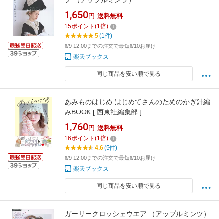
フ （アップルミンツ）
1,650
円
送料無料
15
ポイント
(
1
倍)
5
(1件)
8/9 12:00までの注文で最短8/10お届け
楽天ブックス
同じ商品を安い順で見る
あみものはじめ はじめてさんのためのかぎ針編
みBOOK [ 西東社編集部 ]
1,760
円
送料無料
16
ポイント
(
1
倍)
4.6
(5件)
8/9 12:00までの注文で最短8/10お届け
楽天ブックス
同じ商品を安い順で見る
ガーリークロッシェウエア （アップルミンツ）