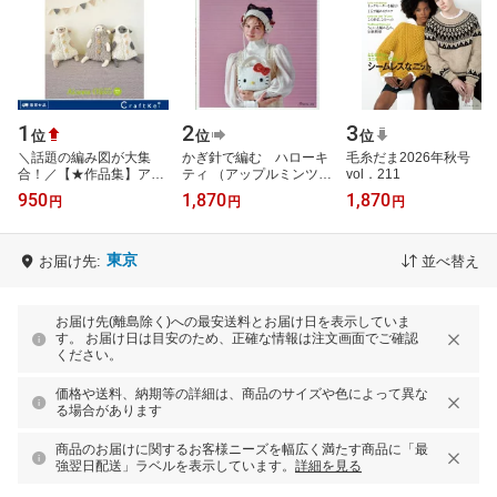
1
2
3
位
位
位
＼話題の編み図が大集
かぎ針で編む ハローキ
毛糸だま2026年秋号
合！／【★作品集】アイ
ティ （アップルミンツ）
vol．211
アムオリーブ増刊号
[ 寺西 恵里子 ]
950
1,870
1,870
円
円
円
NO.1 ハマナカ
東京
お届け先:
並べ替え
お届け先(離島除く)への最安送料とお届け日を表示していま
す。 お届け日は目安のため、正確な情報は注文画面でご確認
ください。
価格や送料、納期等の詳細は、商品のサイズや色によって異な
る場合があります
商品のお届けに関するお客様ニーズを幅広く満たす商品に「最
強翌日配送」ラベルを表示しています。
詳細を見る