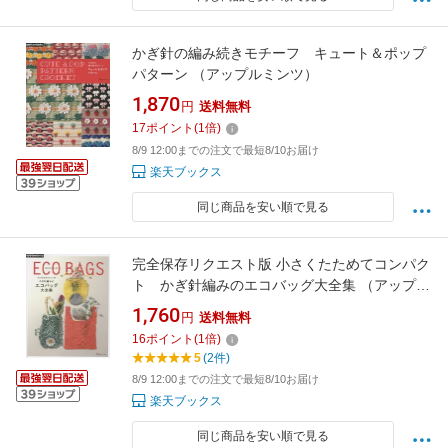
かぎ針の編み続きモチーフ キュート＆ポップ
パターン （アップルミンツ）
1,870
円
送料無料
17
ポイント
(
1
倍)
8/9 12:00までの注文で最短8/10お届け
楽天ブックス
同じ商品を安い順で見る
完全保存リクエスト版 小さくたためてコンパク
ト かぎ針編みのエコバッグ大全集 （アップル
ミンツ）
1,760
円
送料無料
16
ポイント
(
1
倍)
5
(2件)
8/9 12:00までの注文で最短8/10お届け
楽天ブックス
同じ商品を安い順で見る