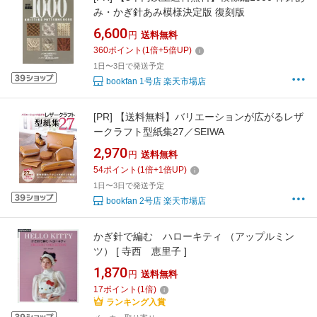
み・かぎ針あみ模様決定版 復刻版
6,600
円
送料無料
360
ポイント
(
1
倍+
5
倍UP)
1日〜3日で発送予定
bookfan 1号店 楽天市場店
[PR]
【送料無料】バリエーションが広がるレザ
ークラフト型紙集27／SEIWA
2,970
円
送料無料
54
ポイント
(
1
倍+
1
倍UP)
1日〜3日で発送予定
bookfan 2号店 楽天市場店
かぎ針で編む ハローキティ （アップルミン
ツ） [ 寺西 恵里子 ]
1,870
円
送料無料
17
ポイント
(
1
倍)
ランキング入賞