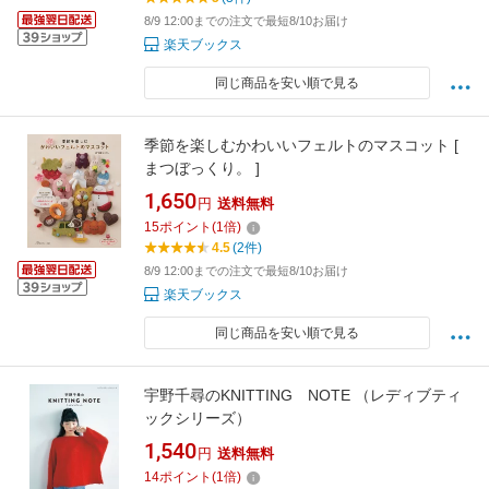
8/9 12:00までの注文で最短8/10お届け
楽天ブックス
同じ商品を安い順で見る
季節を楽しむかわいいフェルトのマスコット [
まつぼっくり。 ]
1,650
円
送料無料
15
ポイント
(
1
倍)
4.5
(2件)
8/9 12:00までの注文で最短8/10お届け
楽天ブックス
同じ商品を安い順で見る
宇野千尋のKNITTING NOTE （レディブティ
ックシリーズ）
1,540
円
送料無料
14
ポイント
(
1
倍)