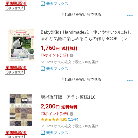
楽天ブックス
同じ商品を安い順で見る
Baby&Kids Handmade式 使いやすいのにおし
ゃれな気軽に楽しめるこもの作りBOOK （レデ
ィブティックシリーズ） [ Baby＆Kids
1,760
円
送料無料
Handmade ]
16
ポイント
(
1
倍)
8/9 12:00までの注文で最短8/10お届け
楽天ブックス
同じ商品を安い順で見る
増補改訂版 アラン模様110
2,200
円
送料無料
20
ポイント
(
1
倍)
4.91
(11件)
8/9 12:00までの注文で最短8/10お届け
楽天ブックス