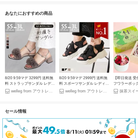
あなたにおすすめの商品
8/20 9:59マデ 3299円 送料無
8/20 9:59マデ 2999円 送料無
【即日発送 受
料 ストラップサンダル レディ
料 スポーツサンダル レディー
フワラーボックス
ース チャンキーヒール 太ヒー
ス 脱げない 6センチヒール ホ
レゼント 2026
welleg from アウトレットシューズ
welleg from アウトレットシューズ
ル 痛くない 歩きやすい スク
ワイトソール 厚底 痛くない
茶 緑茶 新茶ギ
エアトゥ フリルサンダル フリ
歩きやすい スポサン 厚底サン
葉 贈り物 お
ル チュール きれいめ おしゃ
ダル スニーカーサンダル 靴下
人気 お祝い 
セール情報
れ 秒履きサンダル 最強配送
合わせ 普段使い おしゃれ ホ
い 御祝 60代 
ssa
ワイト ブラック 靴 最強配送
日人気ランキン
ssa
ドフラワー お