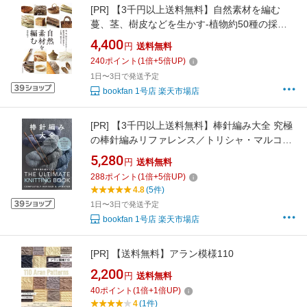
[PR]
【3千円以上送料無料】自然素材を編む
蔓、茎、樹皮などを生かす-植物約50種の採集
から下処理、編み方まで／高宮紀子
4,400
円
送料無料
240
ポイント
(
1
倍+
5
倍UP)
1日〜3日で発送予定
bookfan 1号店 楽天市場店
[PR]
【3千円以上送料無料】棒針編み大全 究極
の棒針編みリファレンス／トリシャ・マルコム
／カーラ・スコット／西村知子
5,280
円
送料無料
288
ポイント
(
1
倍+
5
倍UP)
4.8
(5件)
1日〜3日で発送予定
bookfan 1号店 楽天市場店
[PR]
【送料無料】アラン模様110
2,200
円
送料無料
40
ポイント
(
1
倍+
1
倍UP)
4
(1件)