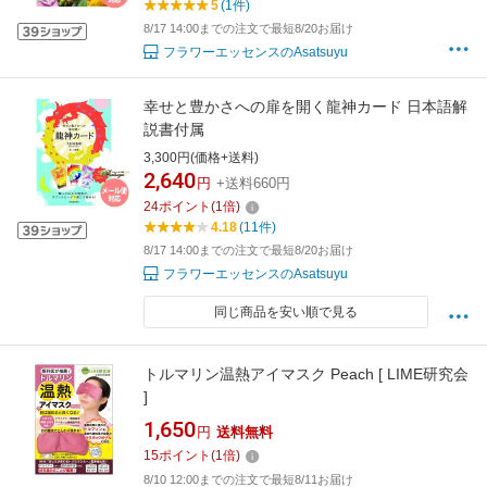
5
(1件)
8/17 14:00までの注文で最短8/20お届け
フラワーエッセンスのAsatsuyu
幸せと豊かさへの扉を開く龍神カード 日本語解
説書付属
3,300円(価格+送料)
2,640
円
+送料660円
24
ポイント
(
1
倍)
4.18
(11件)
8/17 14:00までの注文で最短8/20お届け
フラワーエッセンスのAsatsuyu
同じ商品を安い順で見る
トルマリン温熱アイマスク Peach [ LIME研究会
]
1,650
円
送料無料
15
ポイント
(
1
倍)
8/10 12:00までの注文で最短8/11お届け