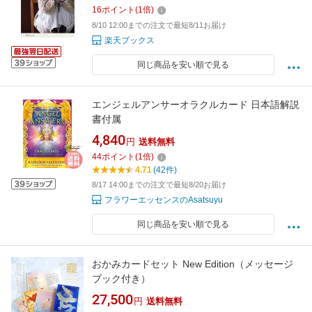
16
ポイント
(
1
倍)
8/10 12:00までの注文で最短8/11お届け
楽天ブックス
同じ商品を安い順で見る
エンジェルアンサーオラクルカード 日本語解説
書付属
4,840
円
送料無料
44
ポイント
(
1
倍)
4.71
(42件)
8/17 14:00までの注文で最短8/20お届け
フラワーエッセンスのAsatsuyu
同じ商品を安い順で見る
おかみカードセット New Edition（メッセージ
ブック付き）
27,500
円
送料無料