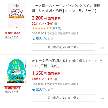
サーノ博士のヒーリング・バックペイン 腰痛・
肩こりの原因と治療 [ ジョン・E．サーノ ]
2,200
円
送料無料
20
ポイント
(
1
倍)
4.33
(24件)
8/10 12:00までの注文で最短8/11お届け
楽天ブックス
同じ商品を安い順で見る
オトナ女子の不調と疲れに効く眠りにいいこと
100 [ 三橋 美穂 ]
1,650
円
送料無料
15
ポイント
(
1
倍)
8/10 12:00までの注文で最短8/11お届け
楽天ブックス
同じ商品を安い順で見る