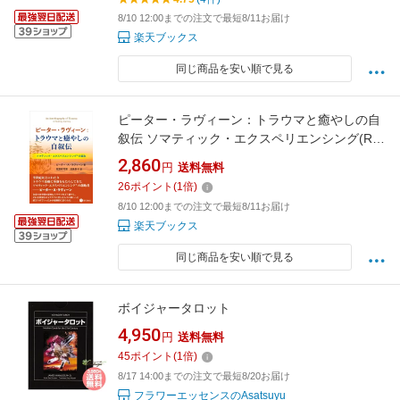
8/10 12:00までの注文で最短8/11お届け
楽天ブックス
同じ商品を安い順で見る
ピーター・ラヴィーン：トラウマと癒やしの自
叙伝 ソマティック・エクスペリエンシング(R)
の誕生 [ ピーター・A・ラヴィーン ]
2,860
円
送料無料
26
ポイント
(
1
倍)
8/10 12:00までの注文で最短8/11お届け
楽天ブックス
同じ商品を安い順で見る
ボイジャータロット
4,950
円
送料無料
45
ポイント
(
1
倍)
8/17 14:00までの注文で最短8/20お届け
フラワーエッセンスのAsatsuyu