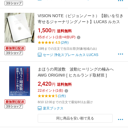
VISION NOTE（ビジョンノート）【願いを引き
寄せるジャーナリングノート】LUCAS ルカス
1,500
円
送料無料
65
ポイント
(
1
倍+
4
倍UP)
4.5
(2件)
15時までの注文で当日出荷(対象地域のみ)
セージ 浄化スプレー ルカス LUCAS
まほうの周波数 波動ヒーリングの極みへ
AWG ORIGIN® [ ヒカルランド取材班 ]
2,420
円
送料無料
22
ポイント
(
1
倍)
5
(1件)
8/10 12:00までの注文で最短8/11お届け
楽天ブックス
同じ商品を安い順で見る