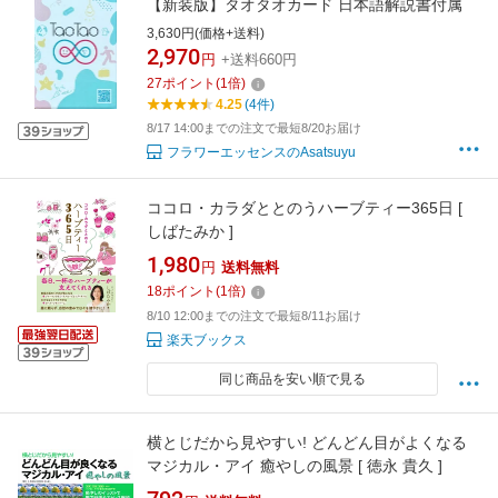
【新装版】タオタオカード 日本語解説書付属
3,630円(価格+送料)
2,970
円
+送料660円
27
ポイント
(
1
倍)
4.25
(4件)
8/17 14:00までの注文で最短8/20お届け
フラワーエッセンスのAsatsuyu
ココロ・カラダととのうハーブティー365日 [
しばたみか ]
1,980
円
送料無料
18
ポイント
(
1
倍)
8/10 12:00までの注文で最短8/11お届け
楽天ブックス
同じ商品を安い順で見る
横とじだから見やすい! どんどん目がよくなる
マジカル・アイ 癒やしの風景 [ 徳永 貴久 ]