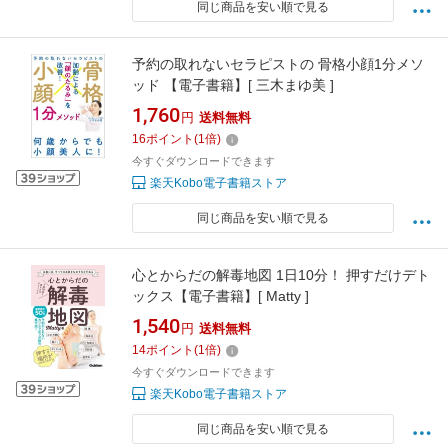
同じ商品を安い順で見る
予約の取れないセラピストの 骨格小顔1分メソ
ッド 【電子書籍】[ 三木まゆ美 ]
1,760
円
送料無料
16
ポイント
(
1
倍)
今すぐダウンロードできます
楽天Kobo電子書籍ストア
同じ商品を安い順で見る
心とからだの解毒地図 1日10分！ 押すだけデト
ックス【電子書籍】[ Matty ]
1,540
円
送料無料
14
ポイント
(
1
倍)
今すぐダウンロードできます
楽天Kobo電子書籍ストア
同じ商品を安い順で見る