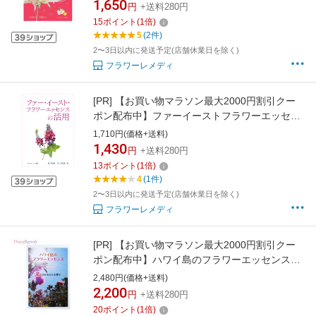
ンス》【メール便対象】【国産フラワーエッセ
1,650
円
+送料280円
ンス/日本】
15
ポイント
(
1
倍)
5
(2件)
2〜3日以内に発送予定(店舗休業日を除く)
フラワーレメディ
[PR]
【お買い物マラソン最大2000円割引クー
ポン配布中】ファーイーストフラワーエッセン
スの活用《ファーイーストフラワーエッセン
1,710円(価格+送料)
ス》【メール便対象】【国産フラワーエッセン
1,430
円
+送料280円
ス/日本】
13
ポイント
(
1
倍)
4
(1件)
2〜3日以内に発送予定(店舗休業日を除く)
フラワーレメディ
[PR]
【お買い物マラソン最大2000円割引クー
ポン配布中】ハワイ島のフラワーエッセンス
（花の力があなたを癒す）《ハワイアンレイン
2,480円(価格+送料)
フォレストナチュラルズ》 [フラワーエッセン
2,200
円
+送料280円
ス/ハワイ/ポノ/ホオポノポノ]
20
ポイント
(
1
倍)