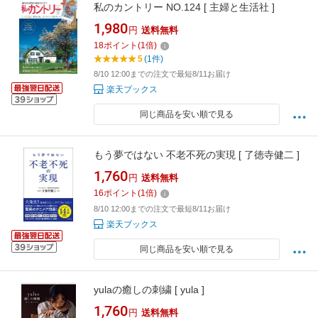
私のカントリー NO.124 [ 主婦と生活社 ]
1,980
円
送料無料
18
ポイント
(
1
倍)
5
(1件)
8/10 12:00までの注文で最短8/11お届け
楽天ブックス
同じ商品を安い順で見る
もう夢ではない 不老不死の実現 [ 了徳寺健二 ]
1,760
円
送料無料
16
ポイント
(
1
倍)
8/10 12:00までの注文で最短8/11お届け
楽天ブックス
同じ商品を安い順で見る
yulaの癒しの刺繍 [ yula ]
1,760
円
送料無料