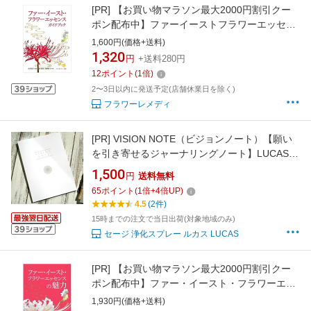
[PR]
【お買い物マラソン最大2000円割引クー
ポン配布中】ファーイーストフラワーエッセン
スガイドブック《ファーイーストフラワーエッ
1,600円(価格+送料)
センス》【メール便対象】【国産フラワーエッ
1,320
円
+送料280円
センス/日本】
12
ポイント
(
1
倍)
2〜3日以内に発送予定(店舗休業日を除く)
フラワーレメディ
[PR]
VISION NOTE（ビジョンノート）【願い
を引き寄せるジャーナリングノート】LUCAS
ルカス
1,500
円
送料無料
65
ポイント
(
1
倍+
4
倍UP)
4.5
(2件)
15時までの注文で当日出荷(対象地域のみ)
セージ 浄化スプレー ルカス LUCAS
[PR]
【お買い物マラソン最大2000円割引クー
ポン配布中】ファー・イースト・フラワーエッ
センスの魅力《ファーイーストフラワーエッセ
1,930円(価格+送料)