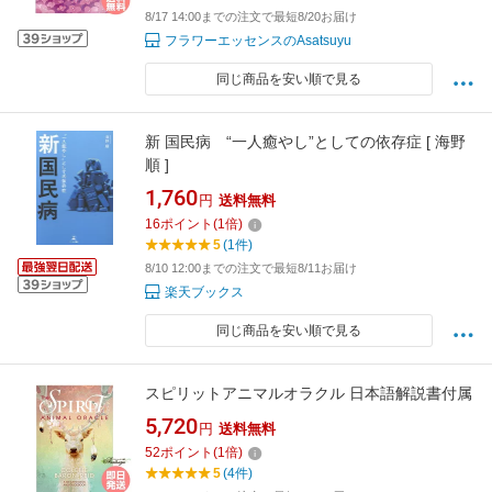
8/17 14:00までの注文で最短8/20お届け
フラワーエッセンスのAsatsuyu
同じ商品を安い順で見る
新 国民病 “一人癒やし”としての依存症 [ 海野
順 ]
1,760
円
送料無料
16
ポイント
(
1
倍)
5
(1件)
8/10 12:00までの注文で最短8/11お届け
楽天ブックス
同じ商品を安い順で見る
スピリットアニマルオラクル 日本語解説書付属
5,720
円
送料無料
52
ポイント
(
1
倍)
5
(4件)