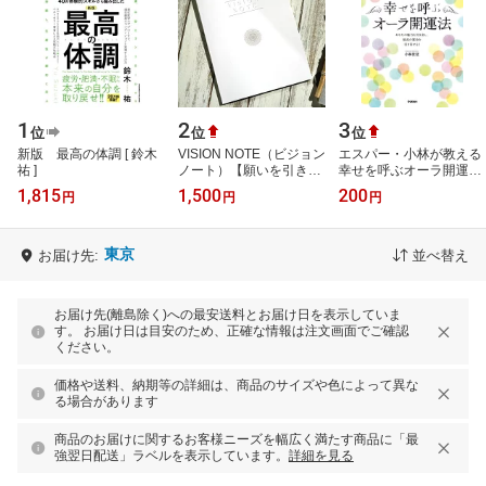
1
2
3
位
位
位
新版 最高の体調 [ 鈴木
VISION NOTE（ビジョン
エスパー・小林が教える
祐 ]
ノート）【願いを引き寄
幸せを呼ぶオーラ開運法
せるジャーナリングノー
【電子書籍】[ 小林世征 ]
1,815
1,500
200
円
円
円
ト】LUCAS ルカス
東京
お届け先:
並べ替え
お届け先(離島除く)への最安送料とお届け日を表示していま
す。 お届け日は目安のため、正確な情報は注文画面でご確認
ください。
価格や送料、納期等の詳細は、商品のサイズや色によって異な
る場合があります
商品のお届けに関するお客様ニーズを幅広く満たす商品に「最
強翌日配送」ラベルを表示しています。
詳細を見る