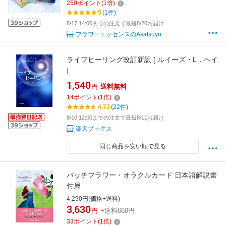
250
ポイント
(
1
倍)
5
(1件)
8/17 14:00までの注文で最短8/20お届け
フラワーエッセンスのAsatsuyu
ライフヒーリング改訂新訳 [ ルイーズ・L．ヘイ
]
1,540
円
送料無料
14
ポイント
(
1
倍)
4.73
(22件)
8/10 12:00までの注文で最短8/11お届け
楽天ブックス
同じ商品を安い順で見る
バッチフラワー・オラクルカード 日本語解説書
付属
4,290円(価格+送料)
3,630
円
+送料660円
33
ポイント
(
1
倍)