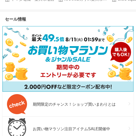
き グーフィー
チェック柄 大容量 肩掛け バ
ー ぬいぐるみ
ッグ 布バッグ 大きめ 軽量 カ
(kh01d)
ジュアル 韓国風 レッド ブラ
セール情報
ック 通勤 通学 お出かけ 買い
物 サブバッグ デイリーバッグ
A4 タブレット 収納 春 夏 秋
期間限定のチャンス！ショップ買いまわりとは
お買い物マラソン注目アイテムSALE開催中