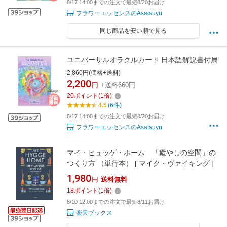
8/17 14:00までの注文で最短8/20お届け
フラワーエッセンスのAsatsuyu
同じ商品を安い順で見る
ユニバーサルオラクルカード 日本語解説書付属
2,860円(価格+送料)
2,200
円
+送料660円
20
ポイント
(
1
倍)
4.5
(6件)
8/17 14:00までの注文で最短8/20お届け
フラワーエッセンスのAsatsuyu
マイ・ヒュッゲ・ホーム 「癒やしの空間」の
つくり方 （単行本） [ マイク・ヴァイキング ]
1,980
円
送料無料
18
ポイント
(
1
倍)
8/10 12:00までの注文で最短8/11お届け
楽天ブックス