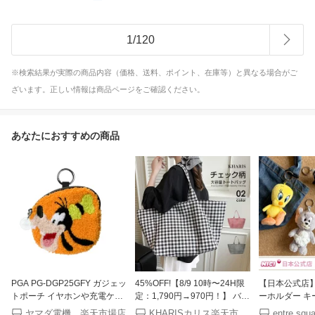
1
/
120
※検索結果が実際の商品内容（価格、送料、ポイント、在庫等）と異なる場合がご
ざいます。正しい情報は商品ページをご確認ください。
あなたにおすすめの商品
PGA PG-DGP25GFY ガジェッ
45%OFF!【8/9 10時〜24H限
【日本公式店】N
トポーチ イヤホンや充電ケー
定：1,790円→970円！】 バッ
ーホルダー キー
ブルを収納できる カラビナ付
グ トートバッグ レディース
ーンバック バ
ヤマダ電機 楽天市場店
KHARISカリス楽天市場店