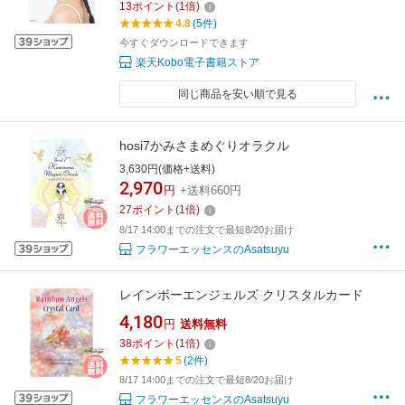
13
ポイント
(
1
倍)
4.8
(5件)
今すぐダウンロードできます
楽天Kobo電子書籍ストア
同じ商品を安い順で見る
hosi7かみさまめぐりオラクル
3,630円(価格+送料)
2,970
円
+送料660円
27
ポイント
(
1
倍)
8/17 14:00までの注文で最短8/20お届け
フラワーエッセンスのAsatsuyu
レインボーエンジェルズ クリスタルカード
4,180
円
送料無料
38
ポイント
(
1
倍)
5
(2件)
8/17 14:00までの注文で最短8/20お届け
フラワーエッセンスのAsatsuyu