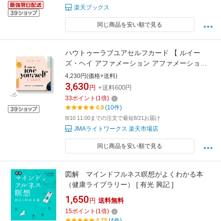
楽天ブックス
同じ商品を安い順で見る
ハウトゥーラブユアセルフカード 【 ルイー
ズ・ヘイ アファメーション アファメーション
カード ヒーリング セルフケア 】
4,230円(価格+送料)
3,630
円
+送料600円
33
ポイント
(
1
倍)
4.9
(10件)
8/10 11:00までの注文で最短8/21お届け
JMAライトワークス 楽天市場店
同じ商品を安い順で見る
図解 マインドフルネス瞑想がよくわかる本
（健康ライブラリー） [ 有光 興記 ]
1,650
円
送料無料
15
ポイント
(
1
倍)
4.75
(4件)