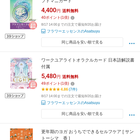
フトマニカード
4,400
円
送料無料
40
ポイント
(
1
倍)
8/17 14:00までの注文で最短8/20お届け
フラワーエッセンスのAsatsuyu
同じ商品を安い順で見る
ワークユアライトオラクルカード 日本語解説書
付属
5,480
円
送料無料
49
ポイント
(
1
倍)
4.86
(7件)
8/17 14:00までの注文で最短8/20お届け
フラワーエッセンスのAsatsuyu
同じ商品を安い順で見る
更年期のヨガ おうちでできるセルフケア [ サン
トーシマ 香 ]