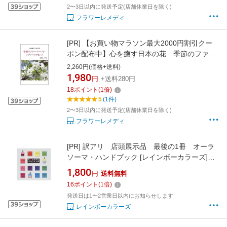
2〜3日以内に発送予定(店舗休業日を除く)
フラワーレメディ
[PR]
【お買い物マラソン最大2000円割引クー
ポン配布中】心を癒す日本の花 季節のファ
ー・イースト・フラワーエッセンス《ファーイ
2,260円(価格+送料)
ーストフラワーエッセンス》【メール便対象】
1,980
円
+送料280円
【国産フラワーエッセンス/日本】
18
ポイント
(
1
倍)
5
(1件)
2〜3日以内に発送予定(店舗休業日を除く)
フラワーレメディ
[PR]
訳アリ 店頭展示品 最後の1冊 オーラ
ソーマ・ハンドブック [レインボーカラーズ]
aura-soma
1,800
円
送料無料
16
ポイント
(
1
倍)
発送日は1〜2営業日以内にお知らせします
レインボーカラーズ