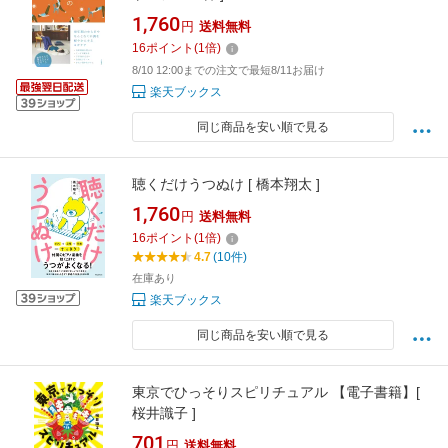
1,760
円
送料無料
16
ポイント
(
1
倍)
8/10 12:00までの注文で最短8/11お届け
楽天ブックス
同じ商品を安い順で見る
聴くだけうつぬけ [ 橋本翔太 ]
1,760
円
送料無料
16
ポイント
(
1
倍)
4.7
(10件)
在庫あり
楽天ブックス
同じ商品を安い順で見る
東京でひっそりスピリチュアル 【電子書籍】[
桜井識子 ]
701
円
送料無料