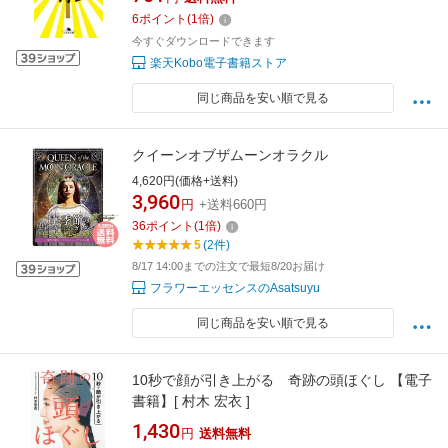
6
ポイント
(
1
倍)
今すぐダウンロードできます
楽天Kobo電子書籍ストア
同じ商品を安い順で見る
クイーンオブザムーンオラクル
4,620円(価格+送料)
3,960
円
+送料660円
36
ポイント
(
1
倍)
5
(2件)
8/17 14:00までの注文で最短8/20お届け
フラワーエッセンスのAsatsuyu
同じ商品を安い順で見る
10秒で顔が引き上がる 奇跡の頭ほぐし 【電子
書籍】[ 村木 宏衣 ]
1,430
円
送料無料