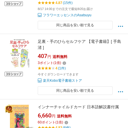
4.87
(15件)
8/17 14:00までの注文で最短8/20お届け
フラワーエッセンスのAsatsuyu
同じ商品を安い順で見る
足裏・手のひらセルフケア 【電子書籍】[ 手島
渚 ]
407
円
送料無料
3
ポイント
(
1
倍)
4
(1件)
今すぐダウンロードできます
楽天Kobo電子書籍ストア
同じ商品を安い順で見る
インナーチャイルドカード 日本語解説書付属
6,660
円
送料無料
60
ポイント
(
1
倍)
4.83
(6件)