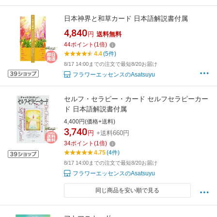
日本神界と和草カード 日本語解説書付属
4,840
円
送料無料
44
ポイント
(
1
倍)
4.4
(5件)
8/17 14:00までの注文で最短8/20お届け
フラワーエッセンスのAsatsuyu
セルフ・セラピー・カード セルフセラピーカー
ド 日本語解説書付属
4,400円(価格+送料)
3,740
円
+送料660円
34
ポイント
(
1
倍)
4.75
(4件)
8/17 14:00までの注文で最短8/20お届け
フラワーエッセンスのAsatsuyu
同じ商品を安い順で見る