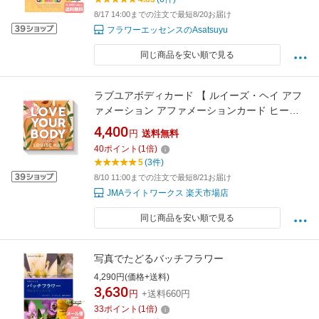
8/17 14:00までの注文で最短8/20お届け
フラワーエッセンスのAsatsuyu
同じ商品を安い順で見る
ラブユアボディカード 【 ルイーズ・ヘイ アフ
ァメーション アファメーションカード ヒーリ
ング セルフケア 】
4,400
円
送料無料
40
ポイント
(
1
倍)
5
(3件)
8/10 11:00までの注文で最短8/21お届け
JMAライトワークス 楽天市場店
同じ商品を安い順で見る
写真でたどるバッチフラワー
4,290円(価格+送料)
3,630
円
+送料660円
33
ポイント
(
1
倍)