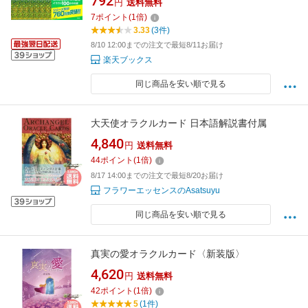
792
円
送料無料
7
ポイント
(
1
倍)
3.33
(3件)
8/10 12:00までの注文で最短8/11お届け
楽天ブックス
同じ商品を安い順で見る
大天使オラクルカード 日本語解説書付属
4,840
円
送料無料
44
ポイント
(
1
倍)
8/17 14:00までの注文で最短8/20お届け
フラワーエッセンスのAsatsuyu
同じ商品を安い順で見る
真実の愛オラクルカード〈新装版〉
4,620
円
送料無料
42
ポイント
(
1
倍)
5
(1件)