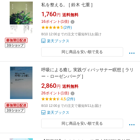
私を整える。 [ 鈴木 七重 ]
1,760
円
送料無料
16
ポイント
(
1
倍)
5
(2件)
8/10 12:00までの注文で最短8/11お届け
楽天ブックス
同じ商品を安い順で見る
呼吸による癒し 実践ヴィパッサナー瞑想 [ ラリ
ー・ローゼンバーグ ]
2,860
円
送料無料
26
ポイント
(
1
倍)
4.5
(2件)
8/10 12:00までの注文で最短8/11お届け
楽天ブックス
同じ商品を安い順で見る