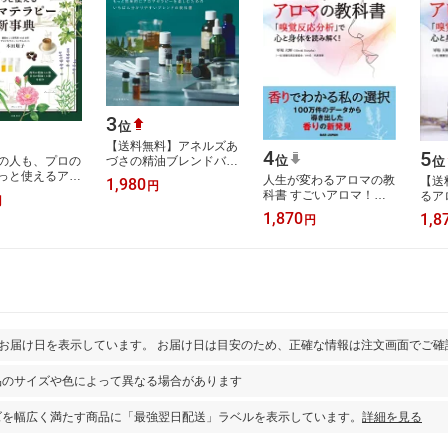
3
位
【送料無料】アネルズあ
4
5
位
づさの精油ブレンドバイ
の人も、プロの
位
ブル もっと効果的にア
っと使えるアロ
人生が変わるアロマの教
【送
1,980
円
ロマセラピーを楽しむた
新事典 [ 木田
科書 すごいアロマ！
るア
円
めのいちば…
「嗅覚反応分析」で心と
覚反
1,870
1,8
円
身体を読み解く！ [ 軍場
を読
大輝 ]
マ!
とお届け日を表示しています。 お届け日は目安のため、正確な情報は注文画面でご確
品のサイズや色によって異なる場合があります
ズを幅広く満たす商品に「最強翌日配送」ラベルを表示しています。
詳細を見る