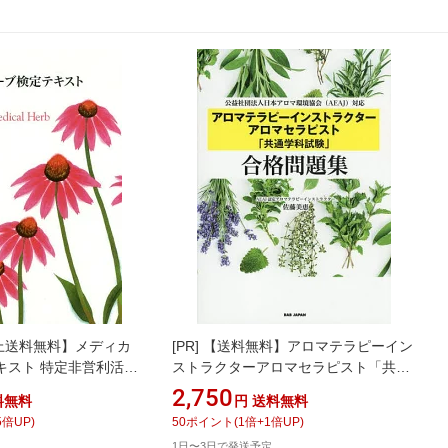
上送料無料】メディカ
[PR]
【送料無料】アロマテラピーイン
キスト 特定非営利活動
ストラクターアロマセラピスト「共通
カルハーブ協会認定 公
学科試験」合格問題集 公益社団法人日
2,750
料無料
円
送料無料
本アロマ環境協会(AEAJ)対応／佐藤美
5
倍UP)
50
ポイント
(
1
倍+
1
倍UP)
恵
1日〜3日で発送予定