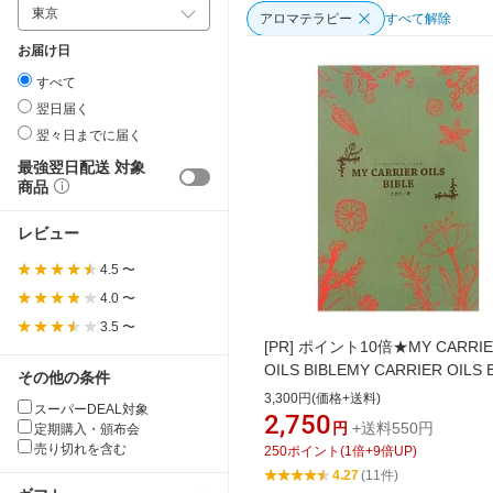
アロマテラピー
すべて解除
お届け日
すべて
翌日届く
翌々日までに届く
最強翌日配送 対象
商品
レビュー
4.5 〜
4.0 〜
3.5 〜
[PR]
ポイント10倍★MY CARRIE
OILS BIBLEMY CARRIER OILS 
その他の条件
(マイ・キャリアオイル・バイブル
3,300円(価格+送料)
スーパーDEAL対象
油研究第一人者が指南する、プ
2,750
円
+送料550円
定期購入・頒布会
めのキャリア・オイル本！
売り切れを含む
250
ポイント
(
1
倍+
9
倍UP)
4.27
(11件)