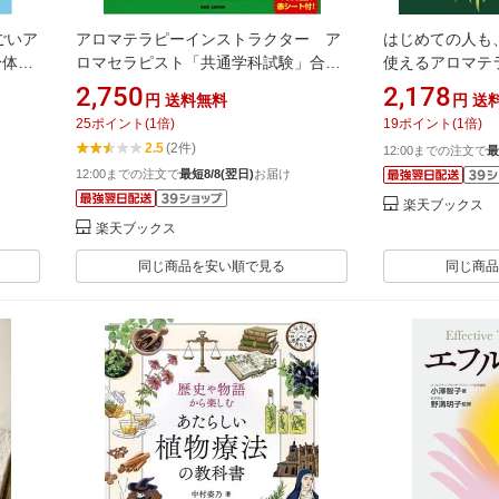
ごいア
アロマテラピーインストラクター ア
はじめての人も
身体を
ロマセラピスト「共通学科試験」合格
使えるアロマテラ
問題集 公益社団法人日本アロマ環境協
子 ]
2,750
2,178
円
送料無料
円
送
会（AEAJ）対応 [ 佐藤美恵 ]
25
ポイント
(
1
倍)
19
ポイント
(
1
倍)
2.5
(2件)
12:00までの注文で
最
12:00までの注文で
最短8/8(翌日)
お届け
楽天ブックス
楽天ブックス
同じ商品を安い順で見る
同じ商品