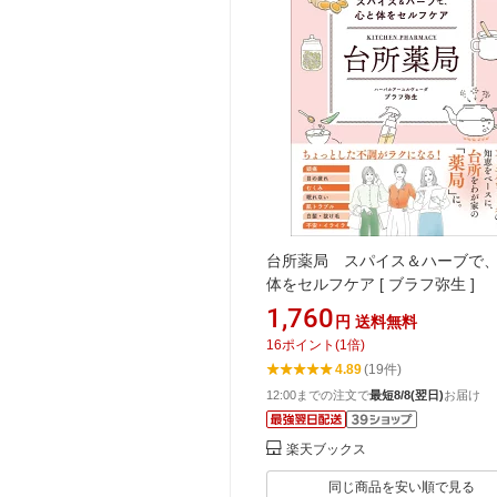
台所薬局 スパイス＆ハーブで
体をセルフケア [ ブラフ弥生 ]
1,760
円
送料無料
16
ポイント
(
1
倍)
4.89
(19件)
12:00までの注文で
最短8/8(翌日)
お届け
楽天ブックス
同じ商品を安い順で見る