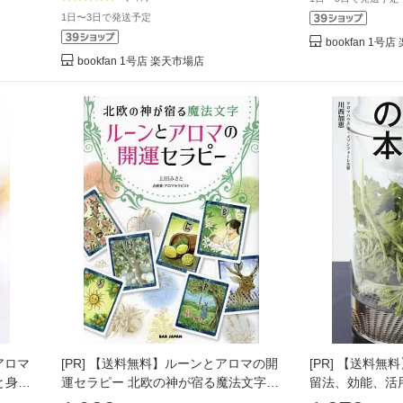
1日〜3日で発送予定
bookfan 1号
bookfan 1号店 楽天市場店
アロマ
[PR]
【送料無料】ルーンとアロマの開
[PR]
【送料無料
と身体
運セラピー 北欧の神が宿る魔法文字／
留法、効能、活
場大輝
上田みさと
る!／川西加恵