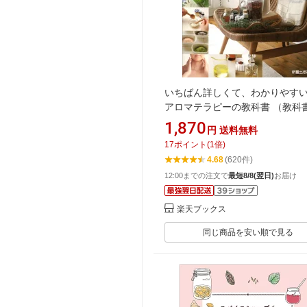
いちばん詳しくて、わかりや
アロマテラピーの教科書 （教科
ーズ） [ 和田 文緒 ]
1,870
円
送料無料
17
ポイント
(
1
倍)
4.68
(620件)
12:00までの注文で
最短8/8(翌日)
お届け
楽天ブックス
同じ商品を安い順で見る