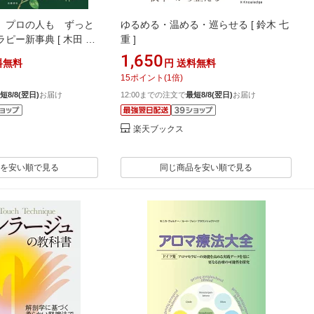
、プロの人も ずっと
ゆるめる・温める・巡らせる [ 鈴木 七
ピー新事典 [ 木田 順
重 ]
1,650
料無料
円
送料無料
15
ポイント
(
1
倍)
短8/8(翌日)
お届け
12:00までの注文で
最短8/8(翌日)
お届け
楽天ブックス
を安い順で見る
同じ商品を安い順で見る