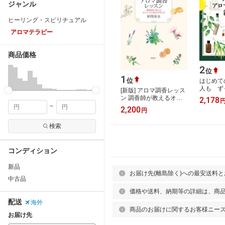
ジャンル
ヒーリング・スピリチュアル
アロマテラピー
商品価格
2
位
1
位
はじめて
人も ず
[新版] アロマ調香レッス
マテラピー
ン 調香師が教えるオリ
2,178
順子 ]
ジナル香水の作り方 [ 新
~
2,200
円
間 美也 ]
検索
コンディション
新品
お届け先(離島除く)への最安送料
中古品
価格や送料、納期等の詳細は、商
配送
海外
商品のお届けに関するお客様ニー
お届け先