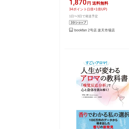
1,870
円
送料無料
34
ポイント
(
1
倍+
1
倍UP)
1日〜3日で発送予定
bookfan 2号店 楽天市場店