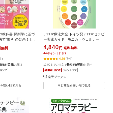
の教科書 解剖学に基づ
アロマ療法大全 ドイツ発アロマセラピ
で“驚き”の効果！ [
ー実践ガイド [ モニカ・ヴェルナー ]
4,840
料無料
円
送料無料
44
ポイント
(
1
倍)
件)
4.29
(7件)
短8/8(翌日)
お届け
12:00までの注文で
最短8/8(翌日)
お届け
楽天ブックス
を安い順で見る
同じ商品を安い順で見る