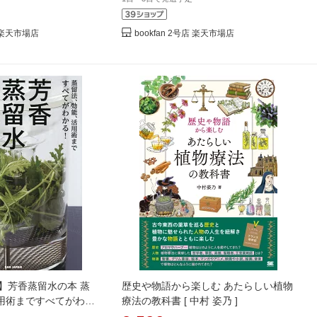
店 楽天市場店
bookfan 2号店 楽天市場店
】芳香蒸留水の本 蒸
歴史や物語から楽しむ あたらしい植物
用術まですべてがわか
療法の教科書 [ 中村 姿乃 ]