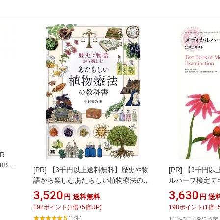
R
BIBLE
[PR]
【3千円以上送料無料】歴史や物
[PR]
【3千円以
)精
語から楽しむあたらしい植物療法の教
ルハーブ検定テ
ロのた
科書／中村姿乃
法人日本メディ
3,520
3,630
円
送料無料
円
送
式テキスト
192
ポイント
(
1
倍+
5
倍UP)
198
ポイント
(
1
倍+
5
(1件)
1日〜3日で発送予定