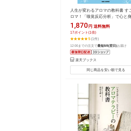
人生が変わるアロマの教科書 す
ロマ！「嗅覚反応分析」で心と
読み解く！ [ 軍場大輝 ]
1,870
円
送料無料
17
ポイント
(
1
倍)
5
(1件)
12:00までの注文で
最短8/8(翌日)
お届け
楽天ブックス
同じ商品を安い順で見る