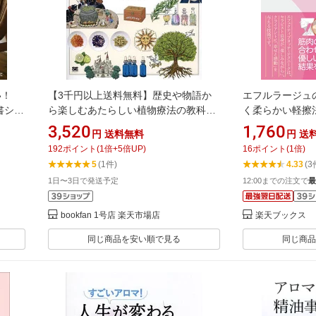
すい！
【3千円以上送料無料】歴史や物語か
エフルラージュ
書シリ
ら楽しむあたらしい植物療法の教科書
く柔らかい軽擦法
／中村姿乃
小澤智子 ]
3,520
1,760
円
送料無料
円
送
192
ポイント
(
1
倍+
5
倍UP)
16
ポイント
(
1
倍)
5
(1件)
4.33
(3
1日〜3日で発送予定
12:00までの注文で
最
bookfan 1号店 楽天市場店
楽天ブックス
同じ商品を安い順で見る
同じ商品