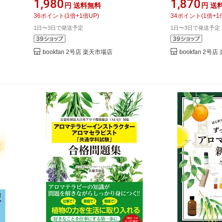
1,980
1,870
円
送料無料
円
送
36
ポイント
(
1
倍+
1
倍UP)
34
ポイント
(
1
倍+
1
1日〜3日で発送予定
1日〜3日で発送予定
bookfan 2号店 楽天市場店
bookfan 2号