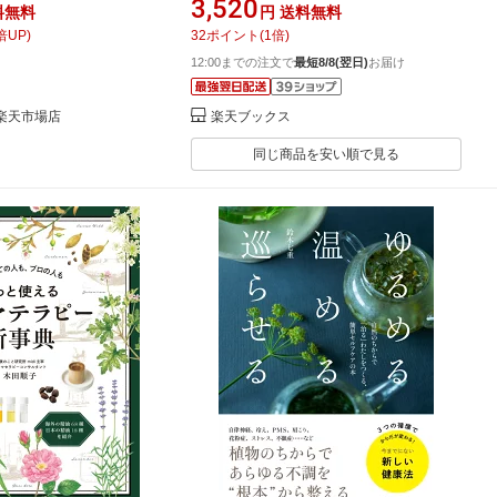
3,520
料無料
円
送料無料
倍UP)
32
ポイント
(
1
倍)
12:00までの注文で
最短8/8(翌日)
お届け
店 楽天市場店
楽天ブックス
同じ商品を安い順で見る