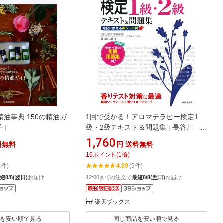
油事典 150の精油ガ
1回で受かる！アロマテラピー検定1
 ]
級・2級テキスト＆問題集 [ 長谷川 由
美 ]
1,760
料無料
円
送料無料
16
ポイント
(
1
倍)
1件)
4.89
(9件)
短8/8(翌日)
お届け
12:00までの注文で
最短8/8(翌日)
お届け
楽天ブックス
を安い順で見る
同じ商品を安い順で見る