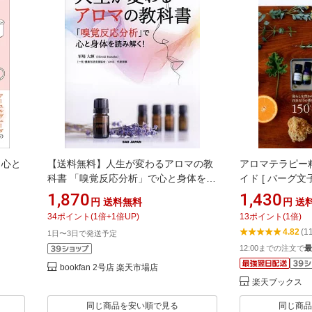
、心と
【送料無料】人生が変わるアロマの教
アロマテラピー精
科書 「嗅覚反応分析」で心と身体を読
イド [ バーグ文子
み解く! すごいアロマ!／軍場大輝
1,870
1,430
円
送料無料
円
送
34
ポイント
(
1
倍+
1
倍UP)
13
ポイント
(
1
倍)
4.82
(1
1日〜3日で発送予定
12:00までの注文で
最
bookfan 2号店 楽天市場店
楽天ブックス
同じ商品を安い順で見る
同じ商品