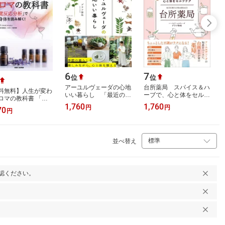
6
7
位
位
アーユルヴェーダの心地
台所薬局 スパイス＆ハ
料無料】人生が変わ
いい暮らし 「最近の
ーブで、心と体をセルフ
ロマの教科書 「嗅
私、いい調子！」が続く
ケア [ ブラフ弥生 ]
1,760
1,760
応分析」で心と身体
円
円
70
[ ブラフ弥生 ]
円
み解く! すごいアロ
／軍場大輝
並べ替え
認ください。