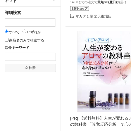
ギフト
14:00までの注文で
最短8/8(翌日)
お届け
詳細検索
マカダミ屋 楽天市場店
すべて
いずれか
商品名のみで検索する
除外キーワード
検索
[PR]
【送料無料】人生が変わる
の教科書 「嗅覚反応分析」で心
を読み解く! すごいアロマ!／軍