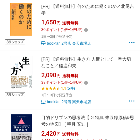
[PR]
【送料無料】何のために働くのか／北尾吉
孝
1,650
円
送料無料
30
ポイント
(
1
倍+
1
倍UP)
1日〜3日で発送予定
bookfan 2号店 楽天市場店
[PR]
【送料無料】生き方 人間として一番大切
なこと／稲盛和夫
2,090
円
送料無料
38
ポイント
(
1
倍+
1
倍UP)
4.4
(5件)
1日〜3日で発送予定
bookfan 2号店 楽天市場店
目的ドリブンの思考法【DL特典 未収録原稿&思
考の地図】 [ 望月 安迪 ]
2,420
円
送料無料