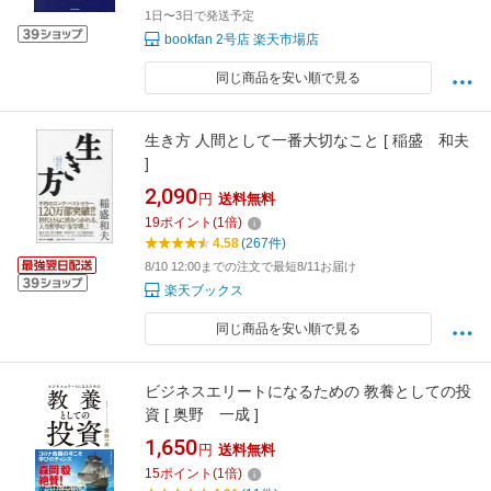
1日〜3日で発送予定
bookfan 2号店 楽天市場店
同じ商品を安い順で見る
生き方 人間として一番大切なこと [ 稲盛 和夫
]
2,090
円
送料無料
19
ポイント
(
1
倍)
4.58
(267件)
8/10 12:00までの注文で最短8/11お届け
楽天ブックス
同じ商品を安い順で見る
ビジネスエリートになるための 教養としての投
資 [ 奥野 一成 ]
1,650
円
送料無料
15
ポイント
(
1
倍)