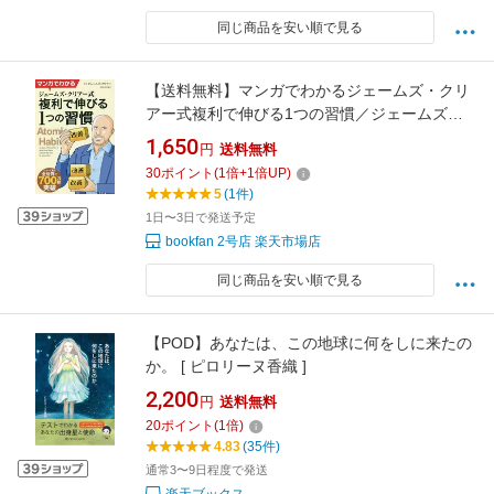
同じ商品を安い順で見る
【送料無料】マンガでわかるジェームズ・クリ
アー式複利で伸びる1つの習慣／ジェームズ・
クリアー／岩本義行
1,650
円
送料無料
30
ポイント
(
1
倍+
1
倍UP)
5
(1件)
1日〜3日で発送予定
bookfan 2号店 楽天市場店
同じ商品を安い順で見る
【POD】あなたは、この地球に何をしに来たの
か。 [ ピロリーヌ香織 ]
2,200
円
送料無料
20
ポイント
(
1
倍)
4.83
(35件)
通常3〜9日程度で発送