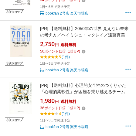
34
ポイント
(
1
倍+
1
倍UP)
1日〜3日で発送予定
bookfan 2号店 楽天市場店
[PR]
【送料無料】2050年の世界 見えない未来
の考え方／ヘイミシュ・マクレイ／遠藤真美
2,750
円
送料無料
50
ポイント
(
1
倍+
1
倍UP)
5
(1件)
1日〜3日で発送予定
bookfan 2号店 楽天市場店
[PR]
【送料無料】心理的安全性のつくりかた
「心理的柔軟性」が困難を乗り越えるチームに
変える／石井遼介
1,980
円
送料無料
36
ポイント
(
1
倍+
1
倍UP)
4
(1件)
1日〜3日で発送予定
bookfan 2号店 楽天市場店