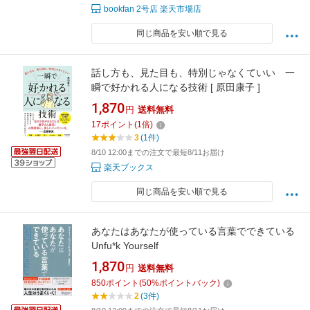
bookfan 2号店 楽天市場店
同じ商品を安い順で見る
話し方も、見た目も、特別じゃなくていい 一
瞬で好かれる人になる技術 [ 原田康子 ]
1,870
円
送料無料
17
ポイント
(
1
倍)
3
(1件)
8/10 12:00までの注文で最短8/11お届け
楽天ブックス
同じ商品を安い順で見る
あなたはあなたが使っている言葉でできている
Unfu*k Yourself
1,870
円
送料無料
850
ポイント
(
50
%ポイントバック)
2
(3件)