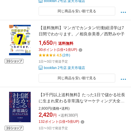
bookfan 2号店 楽天市場店
同じ商品を安い順で見る
【送料無料】マンガでカンタン!行動経済学は7
日間でわかります。／相良奈美香／西野みや子
1,650
円
送料無料
30
ポイント
(
1
倍+
1
倍UP)
4.5
(2件)
1日〜3日で発送予定
bookfan 2号店 楽天市場店
同じ商品を安い順で見る
【3千円以上送料無料】たった1日で儲かる社長
に生まれ変わる非常識なマーケティング大全／
小山竜央
2,800円(価格+送料)
2,420
円
+送料380円
132
ポイント
(
1
倍+
5
倍UP)
1日〜3日で発送予定