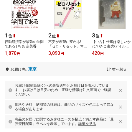
1
2
3
位
位
位
行動経済学が最強の学問
不安が希望に変わる!
【中古】仕事は楽しいか
である [ 相良 奈美香 ]
「ゼロ・リセット」マジ
ね？/きこ書房/デイル・
ック
ド-テン（単行本）
1,870
3,090
420
円
円
円
東京
お届け先:
並べ替え
お届け先(離島除く)への最安送料とお届け日を表示していま
す。 お届け日は目安のため、正確な情報は注文画面でご確認
ください。
価格や送料、納期等の詳細は、商品のサイズや色によって異な
る場合があります
商品のお届けに関するお客様ニーズを幅広く満たす商品に「最
強翌日配送」ラベルを表示しています。
詳細を見る