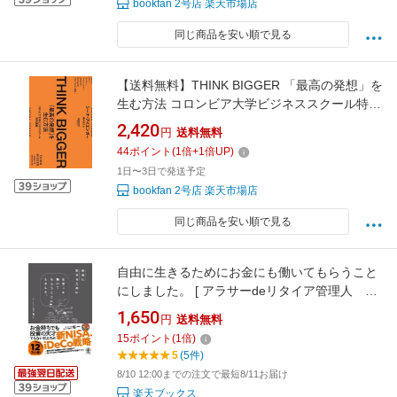
bookfan 2号店 楽天市場店
同じ商品を安い順で見る
【送料無料】THINK BIGGER 「最高の発想」を
生む方法 コロンビア大学ビジネススクール特別
講義／シーナ・アイエンガー／櫻井祐子
2,420
円
送料無料
44
ポイント
(
1
倍+
1
倍UP)
1日〜3日で発送予定
bookfan 2号店 楽天市場店
同じ商品を安い順で見る
自由に生きるためにお金にも働いてもらうこと
にしました。 [ アラサーdeリタイア管理人 ち
ー ]
1,650
円
送料無料
15
ポイント
(
1
倍)
5
(5件)
8/10 12:00までの注文で最短8/11お届け
楽天ブックス