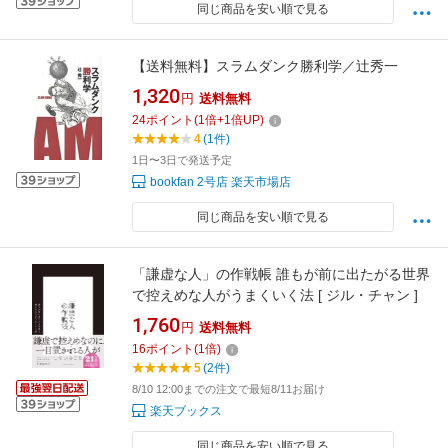
同じ商品を安い順で見る
【送料無料】スラムダンク勝利学／辻秀一
1,320
円
送料無料
24
ポイント
(
1
倍+
1
倍UP)
4
(1件)
1日〜3日で発送予定
bookfan 2号店 楽天市場店
同じ商品を安い順で見る
「謙虚な人」の作戦帳 誰もが前に出たがる世界
で控えめな人がうまくいく法 [ ジル・チャン ]
1,760
円
送料無料
16
ポイント
(
1
倍)
5
(2件)
8/10 12:00までの注文で最短8/11お届け
楽天ブックス
同じ商品を安い順で見る