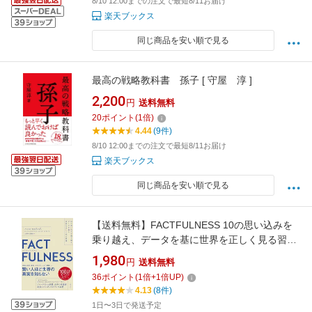
8/10 12:00までの注文で最短8/11お届け
楽天ブックス
同じ商品を安い順で見る
最高の戦略教科書 孫子 [ 守屋 淳 ]
2,200
円
送料無料
20
ポイント
(
1
倍)
4.44
(9件)
8/10 12:00までの注文で最短8/11お届け
楽天ブックス
同じ商品を安い順で見る
【送料無料】FACTFULNESS 10の思い込みを
乗り越え、データを基に世界を正しく見る習慣
／ハンス・ロスリング／オーラ・ロスリング／
1,980
円
送料無料
アンナ・ロスリング・ロンランド
36
ポイント
(
1
倍+
1
倍UP)
4.13
(8件)
1日〜3日で発送予定