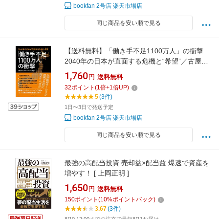
bookfan 2号店 楽天市場店
同じ商品を安い順で見る
【送料無料】「働き手不足1100万人」の衝撃
2040年の日本が直面する危機と“希望”／古屋星
斗／リクルートワークス研究所
1,760
円
送料無料
32
ポイント
(
1
倍+
1
倍UP)
5
(3件)
1日〜3日で発送予定
bookfan 2号店 楽天市場店
同じ商品を安い順で見る
最強の高配当投資 売却益×配当益 爆速で資産を
増やす！ [ 上岡正明 ]
1,650
円
送料無料
150
ポイント
(
10
%ポイントバック)
3.67
(3件)