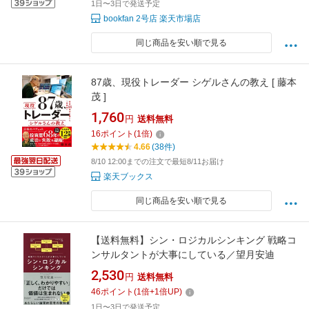
1日〜3日で発送予定
bookfan 2号店 楽天市場店
同じ商品を安い順で見る
87歳、現役トレーダー シゲルさんの教え [ 藤本
茂 ]
1,760
円
送料無料
16
ポイント
(
1
倍)
4.66
(38件)
8/10 12:00までの注文で最短8/11お届け
楽天ブックス
同じ商品を安い順で見る
【送料無料】シン・ロジカルシンキング 戦略コ
ンサルタントが大事にしている／望月安迪
2,530
円
送料無料
46
ポイント
(
1
倍+
1
倍UP)
1日〜3日で発送予定