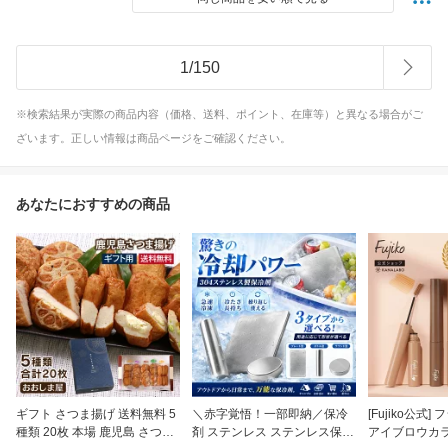
1
/
150
※検索結果が実際の商品内容（価格、送料、ポイント、在庫等）と異なる場合がご
ざいます。正しい情報は商品ページをご確認ください。
あなたにおすすめの商品
ギフト さつま揚げ 送料無料 5
＼赤字覚悟！一部即納／保冷
[Fujiko公式
種類 20枚 本場 鹿児島 さつま
剤 ステンレス ステンレス保冷
アイブロウカラー 