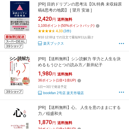
[PR]
目的ドリブンの思考法【DL特典 未収録原
稿&思考の地図】 [ 望月 安迪 ]
2,420
円
送料無料
1,100
ポイント
(
50
%ポイントバック)
4.33
(3件)
8/10 12:00までの注文で最短8/11お届け
楽天ブックス
[PR]
【送料無料】シン読解力 学力と人生を決
めるもうひとつの読み方／新井紀子
1,980
円
送料無料
36
ポイント
(
1
倍+
1
倍UP)
1日〜3日で発送予定
bookfan 2号店 楽天市場店
[PR]
【送料無料】心。 人生を意のままにする
力／稲盛和夫
1,870
円
送料無料