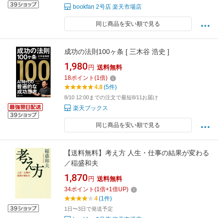
bookfan 2号店 楽天市場店
同じ商品を安い順で見る
成功の法則100ヶ条 [ 三木谷 浩史 ]
1,980
円
送料無料
18
ポイント
(
1
倍)
4.8
(5件)
8/10 12:00までの注文で最短8/11お届け
楽天ブックス
同じ商品を安い順で見る
【送料無料】考え方 人生・仕事の結果が変わる
／稲盛和夫
1,870
円
送料無料
34
ポイント
(
1
倍+
1
倍UP)
4
(1件)
1日〜3日で発送予定