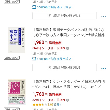
1日〜3日で発送予定
bookfan 2号店 楽天市場店
同じ商品を安い順で見る
【送料無料】帝国データバンクの経済に強くな
る数字の読み方／帝国データバンク情報統括部
1,980
円
送料無料
36
ポイント
(
1
倍+
1
倍UP)
1日〜3日で発送予定
bookfan 2号店 楽天市場店
同じ商品を安い順で見る
【送料無料】シン・スタンダード 日本人が生き
づらいのは、日本の常識しか知らないから／谷
口たかひさ
1,760
円
送料無料
32
ポイント
(
1
倍+
1
倍UP)
3.67
(3件)
1日〜3日で発送予定