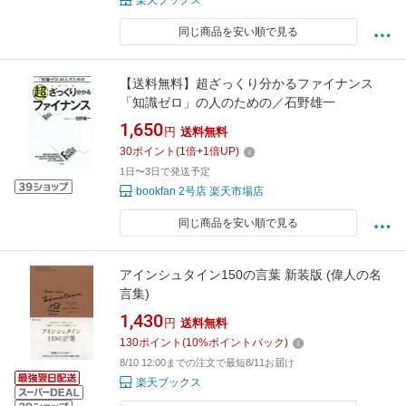
楽天ブックス
同じ商品を安い順で見る
【送料無料】超ざっくり分かるファイナンス
「知識ゼロ」の人のための／石野雄一
1,650
円
送料無料
30
ポイント
(
1
倍+
1
倍UP)
1日〜3日で発送予定
bookfan 2号店 楽天市場店
同じ商品を安い順で見る
アインシュタイン150の言葉 新装版 (偉人の名
言集)
1,430
円
送料無料
130
ポイント
(
10
%ポイントバック)
8/10 12:00までの注文で最短8/11お届け
楽天ブックス