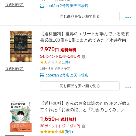
bookfan 2号店 楽天市場店
同じ商品を安い順で見る
【送料無料】世界のエリートが学んでいる教養
書必読100冊を1冊にまとめてみた／永井孝尚
2,970
円
送料無料
54
ポイント
(
1
倍+
1
倍UP)
2
(1件)
1日〜3日で発送予定
bookfan 2号店 楽天市場店
同じ商品を安い順で見る
【送料無料】きみのお金は誰のため ボスが教え
てくれた「お金の謎」と「社会のしくみ」／田
内学
1,650
円
送料無料
30
ポイント
(
1
倍+
1
倍UP)
4.6
(5件)