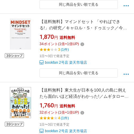
同じ商品を安い順で見る
【送料無料】マインドセット 「やればでき
る!」の研究／キャロル・S・ドゥエック／今西
康子
1,870
円
送料無料
34
ポイント
(
1
倍+
1
倍UP)
3
(1件)
1日〜3日で発送予定
bookfan 2号店 楽天市場店
同じ商品を安い順で見る
【送料無料】東大生が日本を100人の島に例え
たら面白いほど経済がわかった!／ムギタロー／
井上智洋／望月慎
1,760
円
送料無料
32
ポイント
(
1
倍+
1
倍UP)
4
(1件)
1日〜3日で発送予定
bookfan 2号店 楽天市場店