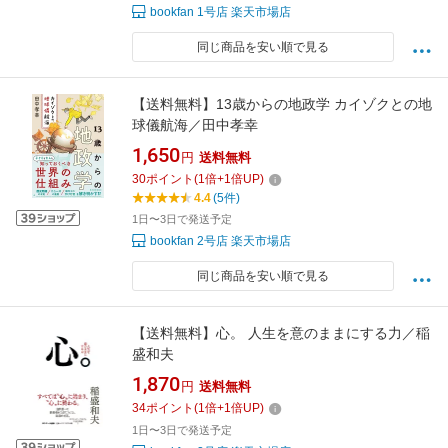
bookfan 1号店 楽天市場店
同じ商品を安い順で見る
【送料無料】13歳からの地政学 カイゾクとの地
球儀航海／田中孝幸
1,650
円
送料無料
30
ポイント
(
1
倍+
1
倍UP)
4.4
(5件)
1日〜3日で発送予定
bookfan 2号店 楽天市場店
同じ商品を安い順で見る
【送料無料】心。 人生を意のままにする力／稲
盛和夫
1,870
円
送料無料
34
ポイント
(
1
倍+
1
倍UP)
1日〜3日で発送予定