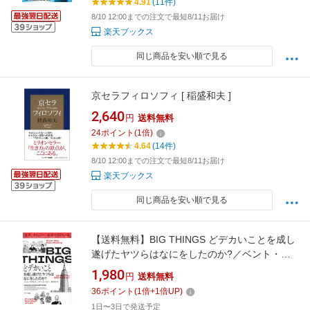
4.91
(11件)
8/10 12:00までの注文で最短8/11お届け
楽天ブックス
同じ商品を安い順で見る
京セラフィロソフィ [ 稲盛和夫 ]
2,640
円
送料無料
24
ポイント
(
1
倍)
4.64
(14件)
8/10 12:00までの注文で最短8/11お届け
楽天ブックス
同じ商品を安い順で見る
【送料無料】BIG THINGS どデカいことを成し
遂げたヤツらはなにをしたのか?／ベント・フ
リウビヤ／ダン・ガードナー／櫻井祐子
1,980
円
送料無料
36
ポイント
(
1
倍+
1
倍UP)
1日〜3日で発送予定