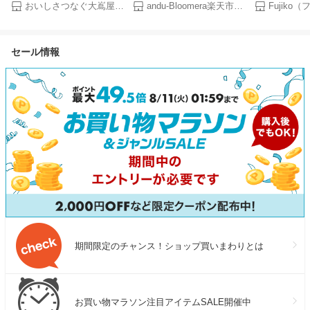
あげ 薩摩揚げ 詰め合わせ 冷
剤 長時間 強力保冷 クーラー
Eyebrow Co
おいしさつなぐ大嶌屋-おおしま屋-
andu-Bloomera楽天市場店
凍 鹿児島 名物 お土産 お礼 お
ボックス 小型 繰り返し使える
スカラ 眉マス
祝い 小分けパック 惣菜 おか
冷蔵冷凍対応 熱中症対策 急速
ネコポス対応 3
ず おつまみ おでん 食品 グル
冷却 アイスパック お弁当 釣
外 [かならぼ／ka
セール情報
メ ギフト【gift】
り キャンプ BBQ
色3本まで】
期間限定のチャンス！ショップ買いまわりとは
お買い物マラソン注目アイテムSALE開催中