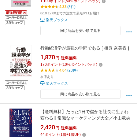
1,100
ポイント
(
50
%ポイントバック)
4.33
(3件)
8/10 12:00までの注文で最短8/11お届け
楽天ブックス
同じ商品を安い順で見る
行動経済学が最強の学問である [ 相良 奈美香 ]
1,870
円
送料無料
170
ポイント
(
10
%ポイントバック)
4.04
(23件)
在庫あり
楽天ブックス
同じ商品を安い順で見る
【送料無料】たった1日で儲かる社長に生まれ
変わる非常識なマーケティング大全／小山竜央
2,420
円
送料無料
44
ポイント
(
1
倍+
1
倍UP)