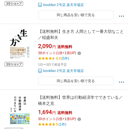
bookfan 2号店 楽天市場店
同じ商品を安い順で見る
【送料無料】生き方 人間として一番大切なこと
／稲盛和夫
2,090
円
送料無料
38
ポイント
(
1
倍+
1
倍UP)
4.4
(5件)
1日〜3日で発送予定
bookfan 2号店 楽天市場店
同じ商品を安い順で見る
【送料無料】世界は行動経済学でできている／
橋本之克
1,694
円
送料無料
30
ポイント
(
1
倍+
1
倍UP)
5
(1件)