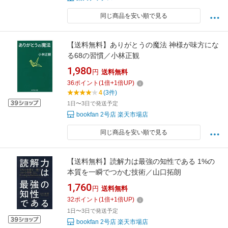
同じ商品を安い順で見る
【送料無料】ありがとうの魔法 神様が味方にな
る68の習慣／小林正観
1,980
円
送料無料
36
ポイント
(
1
倍+
1
倍UP)
4
(3件)
1日〜3日で発送予定
bookfan 2号店 楽天市場店
同じ商品を安い順で見る
【送料無料】読解力は最強の知性である 1%の
本質を一瞬でつかむ技術／山口拓朗
1,760
円
送料無料
32
ポイント
(
1
倍+
1
倍UP)
1日〜3日で発送予定
bookfan 2号店 楽天市場店