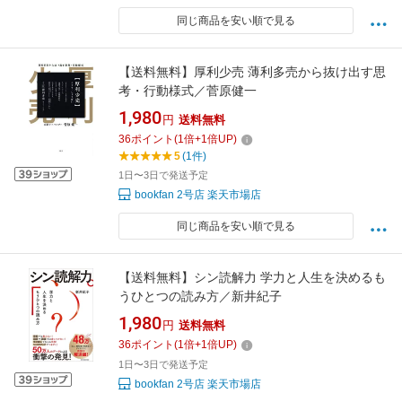
同じ商品を安い順で見る
【送料無料】厚利少売 薄利多売から抜け出す思
考・行動様式／菅原健一
1,980
円
送料無料
36
ポイント
(
1
倍+
1
倍UP)
5
(1件)
1日〜3日で発送予定
bookfan 2号店 楽天市場店
同じ商品を安い順で見る
【送料無料】シン読解力 学力と人生を決めるも
うひとつの読み方／新井紀子
1,980
円
送料無料
36
ポイント
(
1
倍+
1
倍UP)
1日〜3日で発送予定
bookfan 2号店 楽天市場店