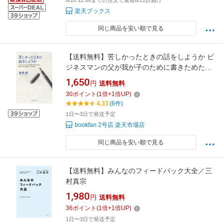
8/10 12:00までの注文で最短8/11お届け
楽天ブックス
同じ商品を安い順で見る
【送料無料】苦しかったときの話をしようか ビ
ジネスマンの父が我が子のために書きためた
「働くことの本質」／森岡毅
1,650
円
送料無料
30
ポイント
(
1
倍+
1
倍UP)
4.33
(6件)
1日〜3日で発送予定
bookfan 2号店 楽天市場店
同じ商品を安い順で見る
【送料無料】みんなのフィードバック大全／三
村真宗
1,980
円
送料無料
36
ポイント
(
1
倍+
1
倍UP)
1日〜3日で発送予定