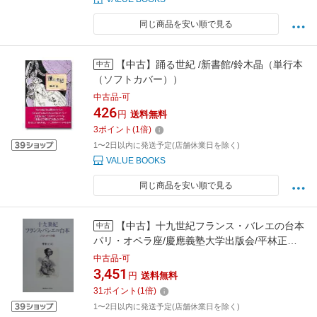
同じ商品を安い順で見る
【中古】踊る世紀 /新書館/鈴木晶（単行本
中古
（ソフトカバー））
中古品-可
426
円
送料無料
3
ポイント
(
1
倍)
1〜2日以内に発送予定(店舗休業日を除く)
VALUE BOOKS
同じ商品を安い順で見る
【中古】十九世紀フランス・バレエの台本
中古
パリ・オペラ座/慶應義塾大学出版会/平林正司
（単行本）
中古品-可
3,451
円
送料無料
31
ポイント
(
1
倍)
1〜2日以内に発送予定(店舗休業日を除く)