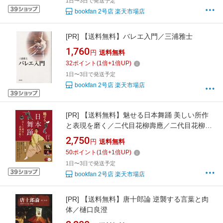
1日〜3日で発送予定
bookfan 2号店 楽天市場店
[PR]
【送料無料】バレエ入門／三浦雅士
1,760
円
送料無料
32
ポイント
(
1
倍+
1
倍UP)
1日〜3日で発送予定
bookfan 2号店 楽天市場店
[PR]
【送料無料】魅せる日本舞踊 美しい所作
と表現を磨く／二代目花柳壽應／二代目花柳輔
蔵
2,750
円
送料無料
50
ポイント
(
1
倍+
1
倍UP)
1日〜3日で発送予定
bookfan 2号店 楽天市場店
[PR]
【送料無料】唐十郎論 逆襲する言葉と肉
体／樋口良澄