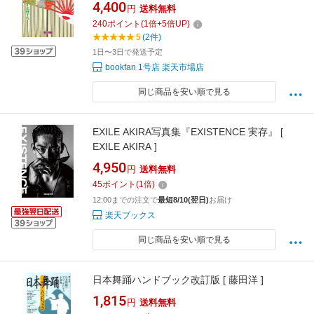
4,400
円
送料無料
240
ポイント
(
1
倍+
5
倍UP)
5
(2件)
1日〜3日で発送予定
bookfan 1号店 楽天市場店
同じ商品を安い順で見る
EXILE AKIRA写真集『EXISTENCE 実存』 [
EXILE AKIRA ]
4,950
円
送料無料
45
ポイント
(
1
倍)
12:00までの注文で
最短8/10(翌日)
お届け
楽天ブックス
同じ商品を安い順で見る
日本舞踊ハンドブック改訂版 [ 藤田洋 ]
1,815
円
送料無料