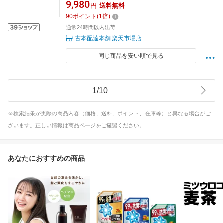
9,980
円
送料無料
90
ポイント
(
1
倍)
通常24時間以内出荷
古本配達本舗 楽天市場店
同じ商品を安い順で見る
1
/
10
※検索結果が実際の商品内容（価格、送料、ポイント、在庫等）と異なる場合がご
ざいます。正しい情報は商品ページをご確認ください。
あなたにおすすめの商品