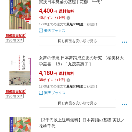
実技日本舞踊の基礎 [ 花柳 千代 ]
4,400
円
送料無料
40
ポイント
(
1
倍)
12:00までの注文で
最短8/10(翌日)
お届け
楽天ブックス
同じ商品を安い順で見る
女舞の伝統 日本舞踊成立史の研究 （桜美林大
学叢書 18） [ 丸茂美惠子 ]
4,180
円
送料無料
38
ポイント
(
1
倍)
12:00までの注文で
最短8/10(翌日)
お届け
楽天ブックス
同じ商品を安い順で見る
【3千円以上送料無料】日本舞踊の基礎 実技／
花柳千代