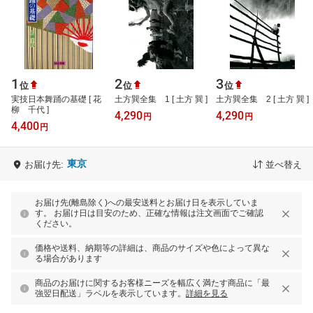
1
2
3
位
位
位
実技日本舞踊の基礎 [ 花
土方巽全集 1 [ 土方 巽 ]
土方巽全集 2 [ 土方 巽 ]
柳 千代 ]
4,290
4,290
円
円
4,400
円
東京
お届け先:
並べ替え
お届け先(離島除く)への最安送料とお届け日を表示していま
す。 お届け日は目安のため、正確な情報は注文画面でご確認
ください。
価格や送料、納期等の詳細は、商品のサイズや色によって異な
る場合があります
商品のお届けに関するお客様ニーズを幅広く満たす商品に「最
強翌日配送」ラベルを表示しています。
詳細を見る