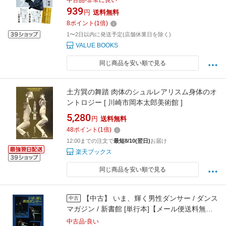
中古品-非常に良い
939
円
送料無料
8
ポイント
(
1
倍)
1〜2日以内に発送予定(店舗休業日を除く)
VALUE BOOKS
同じ商品を安い順で見る
土方巽の舞踏 肉体のシュルレアリスム身体のオ
ントロジー [ 川崎市岡本太郎美術館 ]
5,280
円
送料無料
48
ポイント
(
1
倍)
12:00までの注文で
最短8/10(翌日)
お届け
楽天ブックス
同じ商品を安い順で見る
【中古】 いま、輝く男性ダンサー / ダンス
中古
マガジン / 新書館 [単行本]【メール便送料無
料】【最短翌日配達対応】
中古品-良い