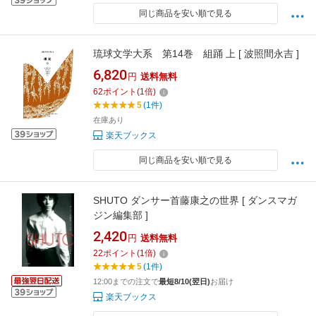
同じ商品を安い順で見る
琉球文学大系 第14巻 組踊 上 [ 波照間永吉 ]
6,820
円
送料無料
62
ポイント
(
1
倍)
5
(1件)
在庫あり
楽天ブックス
同じ商品を安い順で見る
SHUTO ダンサー首藤康之の世界 [ ダンスマガ
ジン編集部 ]
2,420
円
送料無料
22
ポイント
(
1
倍)
5
(1件)
12:00までの注文で
最短8/10(翌日)
お届け
楽天ブックス