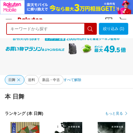
絞り込み (1)
ようこそ 楽天市場へ
ログイン
会員登録
日舞
送料
新品・中古
すべて解除
本 日舞
ランキング (本 日舞)
もっと見る