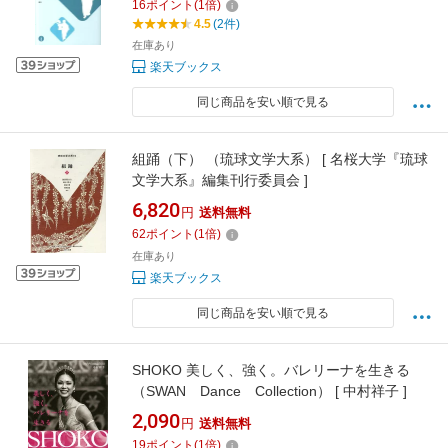
16
ポイント
(
1
倍)
4.5
(2件)
在庫あり
楽天ブックス
同じ商品を安い順で見る
組踊（下） （琉球文学大系） [ 名桜大学『琉球
文学大系』編集刊行委員会 ]
6,820
円
送料無料
62
ポイント
(
1
倍)
在庫あり
楽天ブックス
同じ商品を安い順で見る
SHOKO 美しく、強く。バレリーナを生きる
（SWAN Dance Collection） [ 中村祥子 ]
2,090
円
送料無料
19
ポイント
(
1
倍)