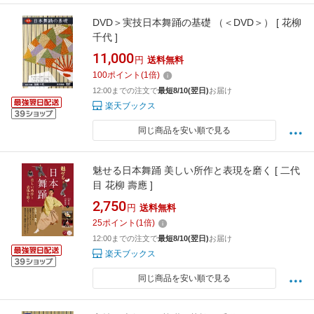
DVD＞実技日本舞踊の基礎 （＜DVD＞） [ 花柳
千代 ]
11,000
円
送料無料
100
ポイント
(
1
倍)
12:00までの注文で
最短8/10(翌日)
お届け
楽天ブックス
同じ商品を安い順で見る
魅せる日本舞踊 美しい所作と表現を磨く [ 二代
目 花柳 壽應 ]
2,750
円
送料無料
25
ポイント
(
1
倍)
12:00までの注文で
最短8/10(翌日)
お届け
楽天ブックス
同じ商品を安い順で見る