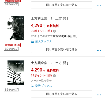
同じ商品を安い順で見る
土方巽全集 1 [ 土方 巽 ]
4,290
円
送料無料
39
ポイント
(
1
倍)
12:00までの注文で
最短8/10(翌日)
お届け
楽天ブックス
同じ商品を安い順で見る
土方巽全集 2 [ 土方 巽 ]
4,290
円
送料無料
39
ポイント
(
1
倍)
メーカー取り寄せ
楽天ブックス
同じ商品を安い順で見る