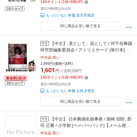
140
ポイント
(
1
倍+
9
倍UP)
通常24時間以内出荷
もったいない本舗 楽天市場店
同じ商品を安い順で見る
【中古】 凛として、花として / 邦千谷舞踊
中古
研究所編集委員会 / アトリエサード [単行本]
【ネコポス発送】
中古品-良い
1,899円(価格+送料)
1,601
円
+送料298円
140
ポイント
(
1
倍+
9
倍UP)
通常24時間以内出荷
もったいない本舗 お急ぎ便店
同じ商品を安い順で見る
【中古】 日本舞踊名曲事典 / 柴崎 四郎, 郡
中古
司 正勝 / 小学館 [ペーパーバック]【メール便送
料無料】【最短翌日配達対応】
中古品-良い