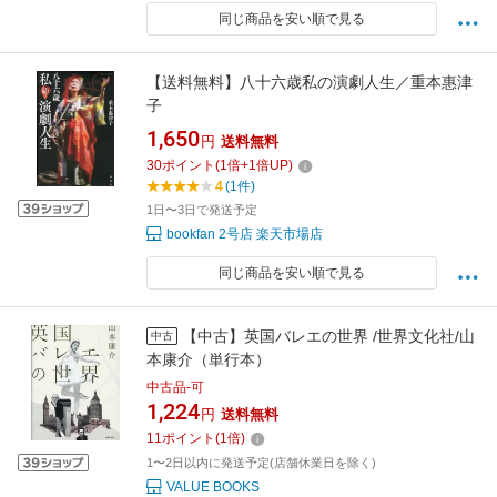
同じ商品を安い順で見る
【送料無料】八十六歳私の演劇人生／重本惠津
子
1,650
円
送料無料
30
ポイント
(
1
倍+
1
倍UP)
4
(1件)
1日〜3日で発送予定
bookfan 2号店 楽天市場店
同じ商品を安い順で見る
【中古】英国バレエの世界 /世界文化社/山
中古
本康介（単行本）
中古品-可
1,224
円
送料無料
11
ポイント
(
1
倍)
1〜2日以内に発送予定(店舗休業日を除く)
VALUE BOOKS