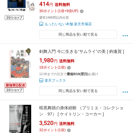
414
円
送料無料
30
ポイント
(
1
倍+
9
倍UP)
通常24時間以内出荷
もったいない本舗 楽天市場店
同じ商品を安い順で見る
剣舞入門 今に生きる“サムライ”の美 [ 鉤逢賀 ]
1,980
円
送料無料
18
ポイント
(
1
倍)
12:00までの注文で
最短8/10(翌日)
お届け
楽天ブックス
同じ商品を安い順で見る
暗黒舞踏の身体経験 （プリミエ・コレクショ
ン 97） [ ケイトリン・コーカー ]
3,520
円
送料無料
32
ポイント
(
1
倍)