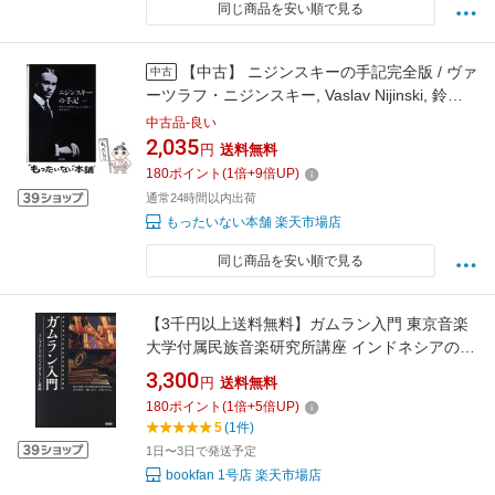
同じ商品を安い順で見る
【中古】 ニジンスキーの手記完全版 / ヴァ
中古
ーツラフ・ニジンスキー, Vaslav Nijinski, 鈴木
晶 / 新書館 [単行本]【メール便送料無料】【最
中古品-良い
短翌日配達対応】
2,035
円
送料無料
180
ポイント
(
1
倍+
9
倍UP)
通常24時間以内出荷
もったいない本舗 楽天市場店
同じ商品を安い順で見る
【3千円以上送料無料】ガムラン入門 東京音楽
大学付属民族音楽研究所講座 インドネシアのジ
ャワガムランと舞踊／東京音楽大学付属民族音
3,300
円
送料無料
楽研究所／木村佳代／樋口文子
180
ポイント
(
1
倍+
5
倍UP)
5
(1件)
1日〜3日で発送予定
bookfan 1号店 楽天市場店