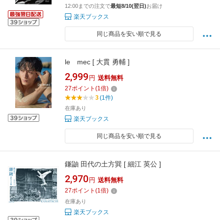
12:00までの注文で
最短8/10(翌日)
お届け
楽天ブックス
同じ商品を安い順で見る
le mec [ 大貫 勇輔 ]
2,999
円
送料無料
27
ポイント
(
1
倍)
3
(1件)
在庫あり
楽天ブックス
同じ商品を安い順で見る
鎌鼬 田代の土方巽 [ 細江 英公 ]
2,970
円
送料無料
27
ポイント
(
1
倍)
在庫あり
楽天ブックス