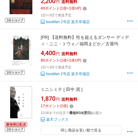
2,200
円
送料無料
40
ポイント
(
1
倍+
1
倍UP)
1日〜3日で発送予定
bookfan 2号店 楽天市場店
[PR]
【送料無料】性を超えるダンサー ディデ
ィ・ニニ・トウォ／福岡まどか／古屋均
4,400
円
送料無料
80
ポイント
(
1
倍+
1
倍UP)
1日〜3日で発送予定
bookfan 2号店 楽天市場店
ミニシミテ [ 田中 泯 ]
1,870
円
送料無料
17
ポイント
(
1
倍)
12:00までの注文で
最短8/10(翌日)
お届け
楽天ブックス
同じ商品を安い順で見る