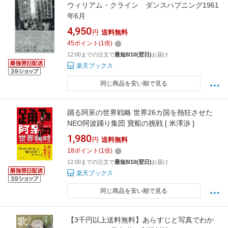
ウィリアム・クライン ダンスハプニング1961
年6月
4,950
円
送料無料
45
ポイント
(
1
倍)
12:00までの注文で
最短8/10(翌日)
お届け
楽天ブックス
同じ商品を安い順で見る
踊る阿呆の世界戦略 世界26カ国を熱狂させた
NEO阿波踊り集団 寶船の挑戦 [ 米澤渉 ]
1,980
円
送料無料
18
ポイント
(
1
倍)
12:00までの注文で
最短8/10(翌日)
お届け
楽天ブックス
同じ商品を安い順で見る
【3千円以上送料無料】あらすじと写真でわか