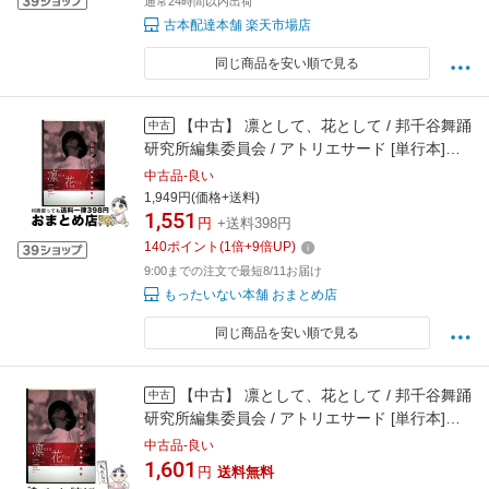
通常24時間以内出荷
古本配達本舗 楽天市場店
同じ商品を安い順で見る
【中古】 凛として、花として / 邦千谷舞踊
中古
研究所編集委員会 / アトリエサード [単行本]
【宅配便出荷】
中古品-良い
1,949円(価格+送料)
1,551
円
+送料398円
140
ポイント
(
1
倍+
9
倍UP)
9:00までの注文で最短8/11お届け
もったいない本舗 おまとめ店
同じ商品を安い順で見る
【中古】 凛として、花として / 邦千谷舞踊
中古
研究所編集委員会 / アトリエサード [単行本]
【メール便送料無料】【最短翌日配達対応】
中古品-良い
1,601
円
送料無料