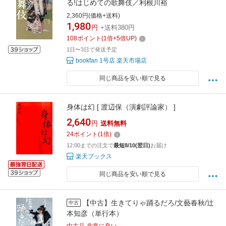
る!はじめての歌舞伎／利根川裕
2,360円(価格+送料)
1,980
円
+送料380円
108
ポイント
(
1
倍+
5
倍UP)
1日〜3日で発送予定
bookfan 1号店 楽天市場店
同じ商品を安い順で見る
身体は幻 [ 渡辺保（演劇評論家） ]
2,640
円
送料無料
24
ポイント
(
1
倍)
12:00までの注文で
最短8/10(翌日)
お届け
楽天ブックス
同じ商品を安い順で見る
【中古】生きてりゃ踊るだろ/文藝春秋/辻
中古
本知彦（単行本）