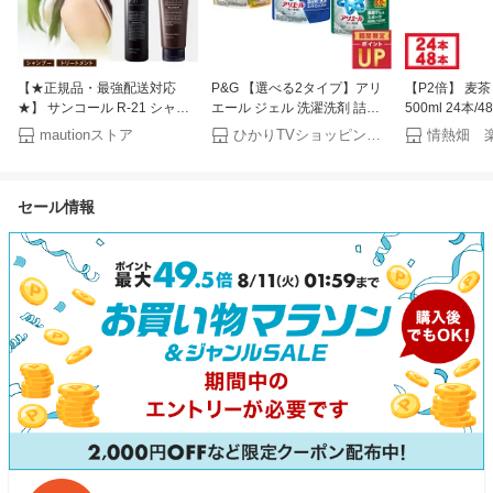
【★正規品・最強配送対応
P&G 【選べる2タイプ】アリ
【P2倍】 麦
★】 サンコール R-21 シャン
エール ジェル 洗濯洗剤 詰め
500ml 24本
プー270ml / トリートメント
替え 超特大 8袋 部屋干し 除菌
ノンカフェイン
mautionストア
ひかりTVショッピング 楽天市場店
情熱畑 
250g 選べる種類 単品 本体 お
P&G ケース
産大麦 100％
得なセット SUNCALL ヘマチ
ース まとめ買
ン r-21 R21 アールニジュウイ
ゼロ むぎちゃ 5
セール情報
チ 21種類の植物美容エキス 3
ド専用
種類の発酵成分 発酵熟成プラ
センタエキス 発酵オリーブ