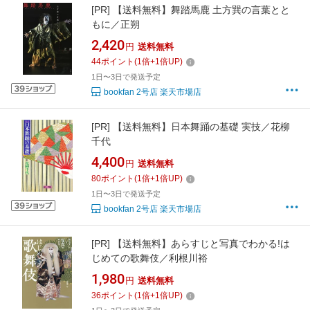
[PR]
【送料無料】舞踏馬鹿 土方巽の言葉とと
もに／正朔
2,420
円
送料無料
44
ポイント
(
1
倍+
1
倍UP)
1日〜3日で発送予定
bookfan 2号店 楽天市場店
[PR]
【送料無料】日本舞踊の基礎 実技／花柳
千代
4,400
円
送料無料
80
ポイント
(
1
倍+
1
倍UP)
1日〜3日で発送予定
bookfan 2号店 楽天市場店
[PR]
【送料無料】あらすじと写真でわかる!は
じめての歌舞伎／利根川裕
1,980
円
送料無料
36
ポイント
(
1
倍+
1
倍UP)