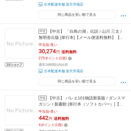
古本配達本舗 楽天市場店
同じ商品を安い順で見る
【中古】 「白鳥の湖」伝説 / 山川 三太 /
中古
無明舎出版 [単行本]【メール便送料無料】【最
短翌日配達対応】
中古品-良い
30,274
円
送料無料
275
ポイント
(
1
倍)
通常24時間以内出荷
古本配達本舗 楽天市場店
同じ商品を安い順で見る
【中古】 バレエ101物語新装版 / ダンスマ
中古
ガジン / 新書館 [単行本（ソフトカバー）]【メ
ール便送料無料】【最短翌日配達対応】
中古品-良い
442
円
送料無料
4
ポイント
(
1
倍)