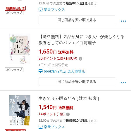
12:00までの注文で
最短8/10(翌日)
お届け
楽天ブックス
同じ商品を安い順で見る
【送料無料】気品が身につき人生が楽しくなる
教養としてのバレエ／白河理子
1,650
円
送料無料
30
ポイント
(
1
倍+
1
倍UP)
1日〜3日で発送予定
bookfan 2号店 楽天市場店
同じ商品を安い順で見る
生きてりゃ踊るだろ [ 辻本 知彦 ]
1,540
円
送料無料
14
ポイント
(
1
倍)
12:00までの注文で
最短8/10(翌日)
お届け
楽天ブックス