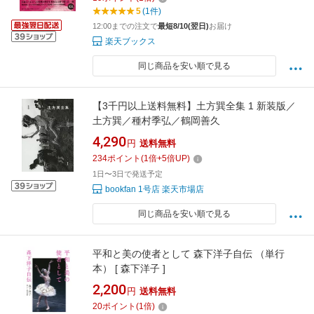
5
(1件)
12:00までの注文で
最短8/10(翌日)
お届け
楽天ブックス
同じ商品を安い順で見る
【3千円以上送料無料】土方巽全集 1 新装版／
土方巽／種村季弘／鶴岡善久
4,290
円
送料無料
234
ポイント
(
1
倍+
5
倍UP)
1日〜3日で発送予定
bookfan 1号店 楽天市場店
同じ商品を安い順で見る
平和と美の使者として 森下洋子自伝 （単行
本） [ 森下洋子 ]
2,200
円
送料無料
20
ポイント
(
1
倍)