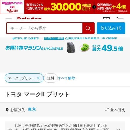
絞り込み (1)
ようこそ 楽天市場へ
ログイン
会員登録
マークII ブリット
送料
すべて解除
トヨタ マークII ブリット
東京
お届け先:
並べ替え
お届け先(離島除く)への最安送料とお届け日を表示していま