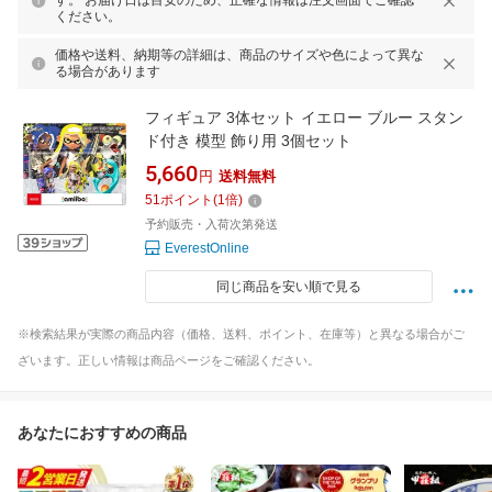
す。 お届け日は目安のため、正確な情報は注文画面でご確認
ください。
価格や送料、納期等の詳細は、商品のサイズや色によって異な
る場合があります
フィギュア 3体セット イエロー ブルー スタン
ド付き 模型 飾り用 3個セット
5,660
円
送料無料
51
ポイント
(
1
倍)
予約販売・入荷次第発送
EverestOnline
同じ商品を安い順で見る
※検索結果が実際の商品内容（価格、送料、ポイント、在庫等）と異なる場合がご
ざいます。正しい情報は商品ページをご確認ください。
あなたにおすすめの商品