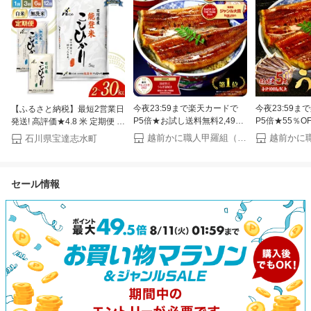
今夜23:59まで楽天カードで
今夜23:59
【ふるさと納税】最短2営業日
P5倍★お試し送料無料2,499
P5倍★55％O
発送! 高評価★4.8 米 定期便 能
円〜更に2個で600円OFF！3
24,980円⇒送
登米 石川米 こしひかり 白米
越前かに職人甲羅組（DENSHOKU）
石川県宝達志水町
個で1,200円OFF！4個で2,000
円！お中元 ギ
無洗米 300g〜30kg 1回 3回 6
円OFF！ 楽天グルメ大賞受
産 うなぎ 蒲
回 12回 [中橋商事 石川県 宝達
賞！楽天1位 国産 うなぎ蒲焼
ズ 220g前後×
志水町 38601351] コシヒカリ
セール情報
き ウナギ お中元 ギフト 土用
用丑の日 【P
お米 精米 令和7年産 令和8年
丑の日【P】
産 新米 ふるさと納税 5kg
10kg 5キロ 令和8年 先行受付
◎