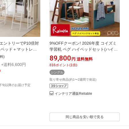
エントリーでP10倍対
9%OFFクーポン! 2026年度 コイズミ
ムベッド＋マットレス
学習机 ペグ ハイベッドセット(ハイベ
ュ01 ハイタイプ
ッドパーツ＋ペグボード3組) PDM-
89,800
料)
円
送料無料
送員設置商品 ニトリシス
617WO PDA-697BL PDA-698GY PDA-
+送料6,600円
816
ポイント
(
1
倍)
トベッド 子供 子供部
694AG PDA-695TO PDA-696MH
)
シングル
き ハイタイプ 大人 引出
Peg【rnk3】【C S/SN-7_234kg】
れ 木製 分割可能
【koi10】
取り寄せ商品(約1〜2週間で発送)
月下旬以降のお届け予定
インテリア通販Reliable
同じ商品を安い順で見る