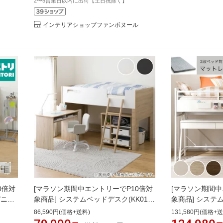
2〜5営業日以内に出荷【土日祝除く】
インテリアショップファンボヌール
0倍対
[マラソン期間中エントリーでP10倍対
[マラソン期間中
デニッ
象商品] システムベッドデスク(KK01
象商品] システ
員設置
ミドルタイプ /LSO) 【配送員設置商
セット(デニッシ
86,590円(価格+送料)
131,580円(価格+送
フト
品】 ニトリ
プ/RS03X) 