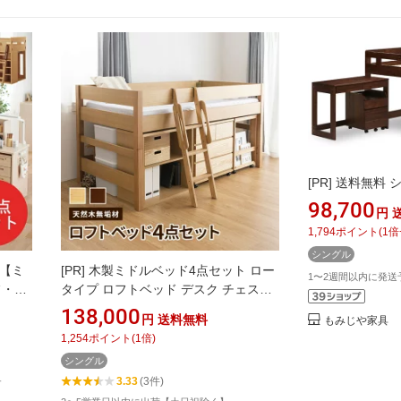
[PR]
送料無料 
98,700
円
1,794
ポイント
(
1
倍
シングル
【ミ
[PR]
木製ミドルベッド4点セット ロー
1〜2週間以内に発送
フ・デ
タイプ ロフトベッド デスク チェスト
コイ
シェルフ 天然木 子供 大人になっても
138,000
円
送料無料
もみじや家具
ステム
使える子ども部屋 シンプルデザイン
1,254
ポイント
(
1
倍)
すのこ
システム家具 システムベッド すのこ
シングル
ナチュラル
3.33
(3件)
6年 組
す