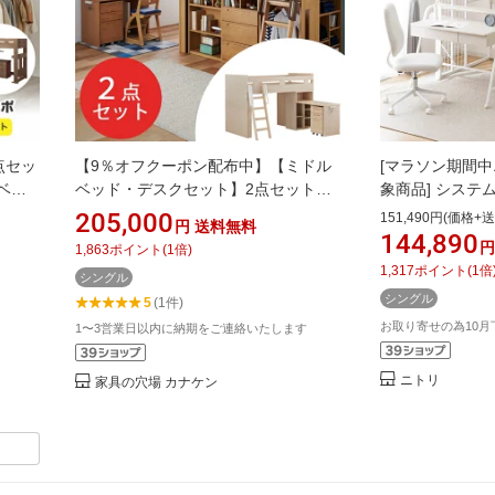
3点セッ
【9％オフクーポン配布中】【ミドル
[マラソン期間中
ベッ
ベッド・デスクセット】2点セットコ
象商品] システ
6WO
イズミ コットコンポ セレクト システ
セット(デニッシ
205,000
151,490円(価格+送
円
送料無料
ット)
ムベッド 学習机 システムデスク すの
/RS03X) 配
144,890
円
1,863
ポイント
(
1
倍)
こベッド キッズ 子供部屋 おしゃれ
テムベッド ロフ
1,317
ポイント
(
1
倍
シングル
HCM-565NS HCM-535WW 2026年 組
屋 学習机 宮付
シングル
5
(1件)
み替え 組替 KM-
し 収納 おしゃ
お取り寄せの為10
1〜3営業日以内に納期をご連絡いたします
ニトリ
家具の穴場 カナケン