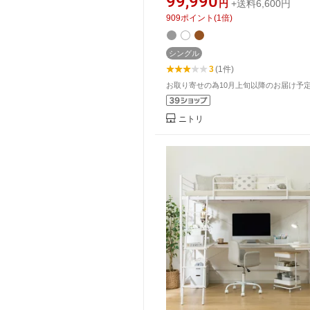
99,990
円
+送料6,600円
ベッド 子供 子供部屋 学習机 宮
909
ポイント
(
1
倍)
イタイプ 大人 引出し 収納 おし
製 分割可能
シングル
3
(1件)
お取り寄せの為10月上旬以降のお届け予
ニトリ