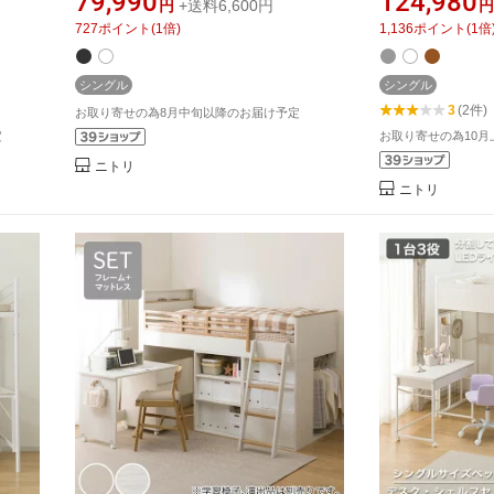
79,990
124,980
円
+送料6,600円
円
付き ハ
ステムベッド ロ
727
ポイント
(
1
倍)
1,136
ポイント
(
1
倍
ゃれ 木
部屋 学習机 宮
出し 収納 おし
シングル
シングル
3
(2件)
お取り寄せの為8月中旬以降のお届け予定
定
お取り寄せの為10
ニトリ
ニトリ