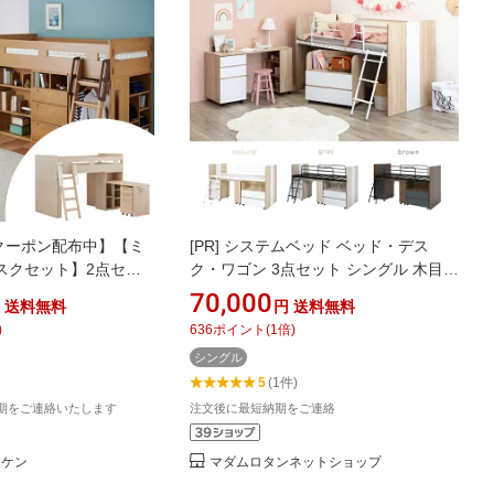
クーポン配布中】【ミ
[PR]
システムベッド ベッド・デス
スクセット】2点セッ
ク・ワゴン 3点セット シングル 木目調
トコンポ セレクト シ
ロータイプ 子ども部屋 省スペース ロ
70,000
送料無料
円
送料無料
習机 システムデスク
フト風ベッド ミドルベッド RD-1620S
)
636
ポイント
(
1
倍)
ッズ 子供部屋 おしゃ
シングル
 HCM-535WW 2026年
5
(1件)
M-
納期をご連絡いたします
注文後に最短納期をご連絡
ナケン
マダムロタンネットショップ