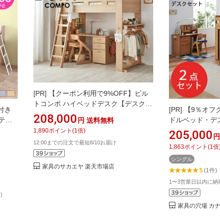
[PR]
【クーポン利用で9%OFF】ビル
トコンポ ハイベッドデスク【デスクマ
付き
[PR]
【9％オフ
ット付】2026年度 コイズミ 学習机
208,000
ステム
ドルベッド・デ
円
送料無料
HCM-215MO HCM-216WO
 子供
トコイズミ コッ
1,890
ポイント
(
1
倍)
205,000
円
パイプ
ステムベッド 学
12:00までの注文で最短8/10お届け
1,863
ポイント
(
1
倍
え は
すのこベッド キ
シングル
ト付き
れ HCM-565NS
家具のサカエヤ 楽天市場店
5
(1件)
組み替え 組替 K
1〜3営業日以内に
)
家具の穴場 カ