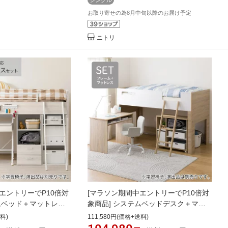
シングル
お取り寄せの為8月中旬以降のお届け予定
ニトリ
エントリーでP10倍対
[マラソン期間中エントリーでP10倍対
ムベッド＋マットレス
象商品] システムベッドデスク＋マッ
ュ01 ミドルタイ
トレスセット(KK01 ミドルタイ
料)
111,580円(価格+送料)
配送員設置商品 ニトリシ
プ/LSO/RS03X) 【配送員設置商品】