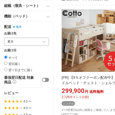
縦幅（寝具・シート）
機能（ベッド）
配送
海外
お届け先
お届け日
すべて
翌日届く
翌々日までに届く
最強翌日配送 対象
[PR]
【9％オフクーポン配布中】
商品
ドルベッド・チェスト・シェル
スク・ラックセット】5点セット
299,900
円
送料無料
レビュー
ズミ コットコンポ セレクト シ
2,726
ポイント
(
1
倍)
ベッド 学習机 システムデスク 
4.5 〜
シングル
ベッド 子供ベット 収納 子供部屋
4.0 〜
HCM-565NS HCM-535WW 202
1〜3営業日以内に納期をご連絡いたしま
3.5 〜