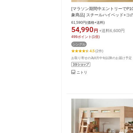
[マラソン期間中エントリーでP1
象商品] スチールハイベッド+コ
スクセット(HB02) 【配送員設
61,590円(価格+送料)
品】 ニトリ
54,990
円
+送料6,600円
499
ポイント
(
1
倍)
シングル
4.5
(2件)
お取り寄せの為8月中旬以降のお届け予定
ニトリ