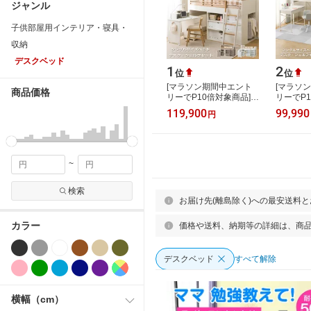
ジャンル
子供部屋用インテリア・寝具・
収納
デスクベッド
1
2
位
位
[マラソン期間中エント
[マラソ
商品価格
リーでP10倍対象商品]
リーでP1
システムベッド(XT01)
システム
119,900
99,990
円
【配送員設置商品】 ニ
(デニッシ
トリ 学習机 …
イプ ) 
~
検索
お届け先(離島除く)への最安送料
カラー
価格や送料、納期等の詳細は、商
デスクベッド
すべて解除
横幅（cm）