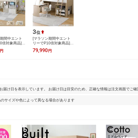
3
位
ン期間中エント
[マラソン期間中エント
0倍対象商品]
リーでP10倍対象商品]
ベッドデスク
システムベッドデスク
79,990
円
円
ュ01 ミドルタ
(KK01 ミドルタイプ
【配送…
/LSO) 【配送員設…
とお届け日を表示しています。 お届け日は目安のため、正確な情報は注文画面でご確
品のサイズや色によって異なる場合があります