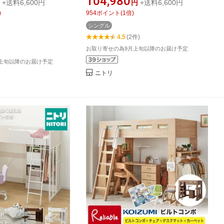
104,980
+送料6,600円
円
+送料6,600円
フトベッド 子供 子供
ニトリ
)
954
ポイント
(
1
倍)
付き ハイタイプ 大人 引
シングル
ゃれ 木製 分割可能
4.5
(2件)
お取り寄せの為9月上旬以降のお届け予定
月上旬以降のお届け予定
ニトリ