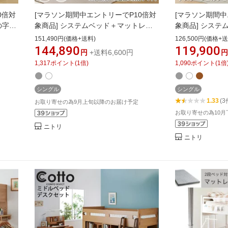
0倍対
[マラソン期間中エントリーでP10倍対
[マラソン期間中
の字デ
象商品] システムベッド＋マットレス
象商品] システ
置商
セット(XT01/RS03X) 【配送員設置
シュ01 ハイタ
151,490円(価格+送料)
126,500円(価格+送
商品】 ニトリ
品 ニトリ シ
144,890
119,900
円
+送料6,600円
円
ッド 子供 子供
1,317
ポイント
(
1
倍)
1,090
ポイント
(
1
倍
タイプ 大人 引
分割可能
シングル
シングル
1.33
(3
お取り寄せの為9月上旬以降のお届け予定
お取り寄せの為10
ニトリ
ニトリ