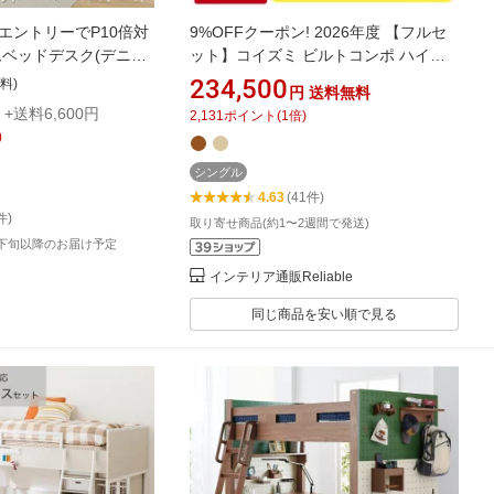
エントリーでP10倍対
9%OFFクーポン! 2026年度 【フルセ
ムベッドデスク(デニッ
ット】コイズミ ビルトコンポ ハイベ
イプ) 配送員設置商
ッドデスク HCM-215MO HCM-
234,500
料)
円
送料無料
ステムベッド ロフトベ
216WO (ハイベッドデスク+チェア+デ
+送料6,600円
2,131
ポイント
(
1
倍)
部屋 学習机 宮付き ハイ
スクマット+カーペット) ロフトベッド
)
出し 収納 おしゃれ 木製
学習机 学習デスク koizumi【C S】
【koi10】
シングル
4.63
(41件)
件)
取り寄せ商品(約1〜2週間で発送)
月下旬以降のお届け予定
インテリア通販Reliable
同じ商品を安い順で見る