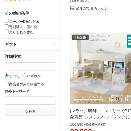
み替え KM-
家具の穴場 カナケン
その他の条件
スーパーDEAL対象
定期購入・頒布会
売り切れを含む
ギフト
詳細検索
すべて
いずれか
商品名のみで検索する
除外キーワード
[マラソン期間中エントリーでP1
検索
象商品] システムベッドデスク(
シュ01 ミドルタイプ ) 【配送
106,590円(価格+送料)
商品】 ニトリシステムベッド ロ