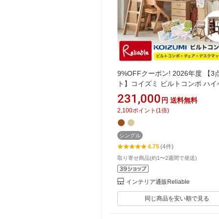
9%OFFクーポン! 2026年度 【
ト】コイズミ ビルトコンポ ハイ
ドデスク HCM-215MO HCM-21
231,000
円
送料無料
(ベッドデスク+チェア+デスクマ
2,100
ポイント
(
1
倍)
ロフトベッド 学習机 学習デスク
koizumi 【C S】【koi10】
シングル
4.75
(4件)
取り寄せ商品(約1〜2週間で発送)
インテリア通販Reliable
同じ商品を安い順で見る