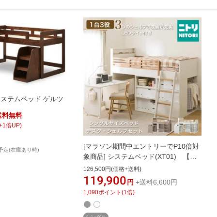
システムベッド ゲルツ
送料無料
+
1
倍UP)
[マラソン期間中エントリーでP10倍対
予定(在庫あり時)
象商品] システムベッド(XT01) 【配
送員設置商品】 ニトリ 学習机 シス
126,500円(価格+送料)
テムベッドデスク ロフトベッド LED
119,900
円
+送料6,600円
ライト セット 組み合わせ 子供部屋 収
1,090
ポイント
(
1
倍)
納 落ち着きがある おしゃれ