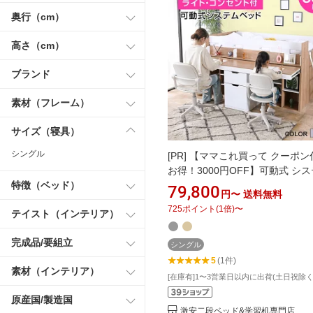
奥行（cm）
高さ（cm）
ブランド
素材（フレーム）
サイズ（寝具）
シングル
[PR]
【ママこれ買って クーポン
お得！3000円OFF】可動式 シ
特徴（ベッド）
ベッド デスクベッド ロータイプ
79,800
円〜
送料無料
大人 ツインデスク 木製 机付き 
725
ポイント
(
1
倍)
〜
テイスト（インテリア）
ミドルタイプ コンパクト 組み替
しご 収納 LEDライト コンセン
完成品/要組立
おしゃれ フレンズ -GKI
シングル
5
(1件)
素材（インテリア）
[在庫有]1〜3営業日以内に出荷(土日祝除く
原産国/製造国
激安二段ベッド&学習机専門店