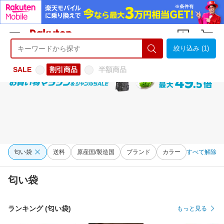
絞り込み (1)
ようこそ 楽天市場へ
ログイン
会員登録
SALE
割引商品
半額商品
匂い袋
送料
原産国/製造国
ブランド
カラー
すべて解除
匂い袋
ランキング (匂い袋)
もっと見る