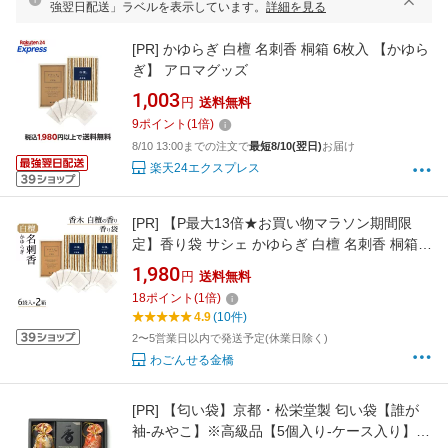
強翌日配送」ラベルを表示しています。
詳細を見る
[PR]
かゆらぎ 白檀 名刺香 桐箱 6枚入 【かゆら
ぎ】 アロマグッズ
1,003
円
送料無料
9
ポイント
(
1
倍)
8/10 13:00までの注文で
最短8/10(翌日)
お届け
楽天24エクスプレス
[PR]
【P最大13倍★お買い物マラソン期間限
定】香り袋 サシェ かゆらぎ 白檀 名刺香 桐箱
サンダルウッド 6袋入×2箱セット 文香 約35g
1,980
円
送料無料
名刺 財布 ポーチ 香木白檀 日本香堂
18
ポイント
(
1
倍)
4.9
(10件)
2〜5営業日以内で発送予定(休業日除く)
わごんせる金橋
[PR]
【匂い袋】京都・松栄堂製 匂い袋【誰が
袖-みやこ】※高級品【5個入り-ケース入り】長