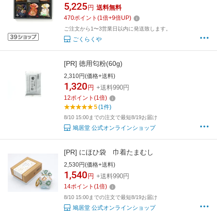
さ6cmサイズにおい袋 匂袋 かわいい きれい お
5,225
円
送料無料
しゃれ アロマ お香 持ち運び 匂い消し 芳香剤
470
ポイント
(
1
倍+
9
倍UP)
消臭 プレゼント ギフト
ご注文から1〜3営業日以内に発送致します。
ごくらくや
[PR]
徳用匂粉(60g)
2,310円(価格+送料)
1,320
円
+送料990円
12
ポイント
(
1
倍)
5
(1件)
8/10 15:00までの注文で最短8/19お届け
鳩居堂 公式オンラインショップ
[PR]
にほひ袋 巾着たまむし
2,530円(価格+送料)
1,540
円
+送料990円
14
ポイント
(
1
倍)
8/10 15:00までの注文で最短8/19お届け
鳩居堂 公式オンラインショップ