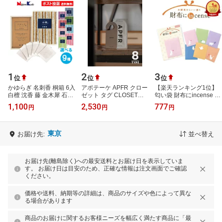
1
2
3
位
位
位
かゆらぎ 名刺香 桐箱 6入
アポテーケ APFR クロー
【楽天ランキング1位】
白檀 沈香 藤 金木犀 石榴
ゼット タグ CLOSET
匂い袋 財布にincense イ
ジャスミン 茉莉花 白桃
TAG 香り 芳香剤 吊り下
ンセンス カードフレグラ
1,100
2,530
777
円
円
円
薔薇 緑茶 香り袋 匂い袋
げ エアーフレッシュナー
ンス 名刺入れ 縁起物 幸
…
ホームフレ…
運 金運 …
東京
お届け先:
並べ替え
お届け先(離島除く)への最安送料とお届け日を表示していま
す。 お届け日は目安のため、正確な情報は注文画面でご確認
ください。
価格や送料、納期等の詳細は、商品のサイズや色によって異な
る場合があります
商品のお届けに関するお客様ニーズを幅広く満たす商品に「最