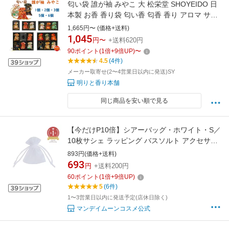
匂い袋 誰が袖 みやこ 大 松栄堂 SHOYEIDO 日
本製 お香 香り袋 匂い香 匂香 香り アロマ サシ
ェ 携帯用 敬老の日 和風 プレゼント クリスマス
1,665円〜 (価格+送料)
巾着 巾着袋 贈り物 たがそで 着物
1,045
円〜
+送料620円
90
ポイント
(
1
倍+
9
倍UP)
〜
4.5
(4件)
メーカー取寄せ(2〜4営業日以内に発送)SY
明りと香り本舗
同じ商品を安い順で見る
【今だけP10倍】シアーバッグ・ホワイト・S／
10枚サシェ ラッピング バスソルト アクセサリ
ー入れ 小物入れ 袋 ハーブを入れてにおい袋に
893円(価格+送料)
ポプリ
693
円
+送料200円
60
ポイント
(
1
倍+
9
倍UP)
5
(6件)
1〜3営業日以内に発送予定(店休日除く)
マンデイムーンコスメ公式