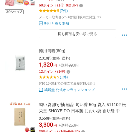
60
ポイント
(
1
倍+
9
倍UP)
5
(7件)
メーカー取寄せ(2〜4営業日以内に発送)GY
明りと香り本舗
同じ商品を安い順で見る
徳用匂粉(60g)
2,310円(価格+送料)
1,320
円
+送料990円
12
ポイント
(
1
倍)
5
(1件)
8/10 15:00までの注文で最短8/19お届け
鳩居堂 公式オンラインショップ
匂い袋 誰が袖 極品 匂い香 50g 袋入 511102 松
栄堂 SHOYEIDO 日本製 におい袋 香り袋 中身
詰め替え用 交換 巾着 小袋 匂い 香 お香 アロマ
3,550円(価格+送料)
たがそで だれがそで 衣装 着物 和風
3,300
円
+送料250円
300
ポイント
(
1
倍+
9
倍UP)