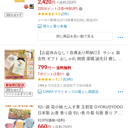
たがそで だれがそで 衣装 着物 におい
2,420
円
+送料250円
220
ポイント
(
1
倍+
9
倍UP)
4.5
(2件)
メーカー取寄せ(2〜4営業日以内に発送)SY
明りと香り本舗
同じ商品を安い順で見る
【お盆休みなし！在庫あり即納◎】 サシェ 袋
女性 ギフト おしゃれ 雑貨 退職 誕生日 癒し グ
ッズ 匂い袋 セット ルームフレグランス 芳香剤
799
円〜
送料無料
クローゼット バラ 部屋 プレゼント交換 トイレ
7
ポイント
(
1
倍)
〜
車 吊り下げ プレゼント 長持ち 職場 花 夏
4.17
(63件)
14時までの注文と決済完了で当日発送
CIARA ママとキッズの暮らし雑貨店
ソーシャルギフト可
匂い袋 花小袖 たんす香 玉初堂 GYOKUSYODO
日本製 お香 香り袋 匂い香 巾着 匂香 香り アロ
マ サシェ 携帯用 衣替え クローゼット たんす
910円(価格+送料)
衣類 ハンガー プレゼント衣裳 和風 衣装
660
円
+送料250円