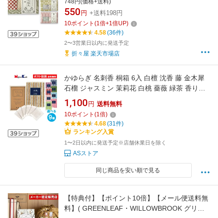
748円(価格+送料)
メール便対応 香彩堂
550
円
+送料198円
10
ポイント
(
1
倍+
1
倍UP)
4.58
(36件)
2〜3営業日以内に発送予定
折々屋 楽天市場店
かゆらぎ 名刺香 桐箱 6入 白檀 沈香 藤 金木犀
石榴 ジャスミン 茉莉花 白桃 薔薇 緑茶 香り袋
匂い袋 日本香堂
1,100
円
送料無料
10
ポイント
(
1
倍)
4.68
(31件)
ランキング入賞
1〜2日以内に発送予定※店舗休業日を除く
ASストア
同じ商品を安い順で見る
【特典付】【ポイント10倍】【メール便送料無
料】( GREENLEAF・WILLOWBROOK グリー