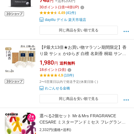
748
円
+送料200円
新生活 引越し祝い プチギフト プレゼント
30
ポイント
(
1
倍+
4
倍UP)
4.49
(41件)
dayillu デイル 楽天市場店
同じ商品を安い順で見る
【P最大13倍★お買い物マラソン期間限定】香
り袋 サシェ かゆらぎ 白檀 名刺香 桐箱 サンダ
ルウッド 6袋入×2箱セット 文香 約35g 名刺 財
1,980
円
送料無料
布 ポーチ 香木白檀 日本香堂
18
ポイント
(
1
倍)
4.9
(10件)
2〜5営業日以内で発送予定(休業日除く)
わごんせる金橋
同じ商品を安い順で見る
選べる2個セット Mr＆Mrs FRAGRANCE
CESARE ミスターアンドミセス フレグランス
チェザーレ カーフレッシュナー【ポイント2
2,332円(価格+送料)