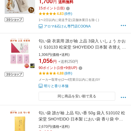
1,700
円
送料無料
15
ポイント
(
1
倍)
4.83
(6件)
1〜2日以内に発送予定(店舗休業日を除く)
アロマ&石けん専門店COONA
匂い袋 衣裳用 誰が袖 上品 3袋入 いしょう かお
り 510133 松栄堂 SHOYEIDO 日本製 衣替え タ
ンス 防虫香 着物 竜脳 虫よけ お香 香 香り 匂い
1,306円(価格+送料)
香 香り袋 樟脳 クローゼット 衣装 洋服 サシェ
1,056
円
+送料250円
90
ポイント
(
1
倍+
9
倍UP)
4.88
(8件)
メーカー取寄せ(2〜4営業日以内に発送)SY
明りと香り本舗
同じ商品を安い順で見る
匂い袋 誰が袖 上品 匂い香 50g 袋入 510102 松
栄堂 SHOYEIDO 日本製 におい袋 香り袋 中身
詰め替え用 交換 巾着 小袋 匂い 香 お香 アロマ
2,670円(価格+送料)