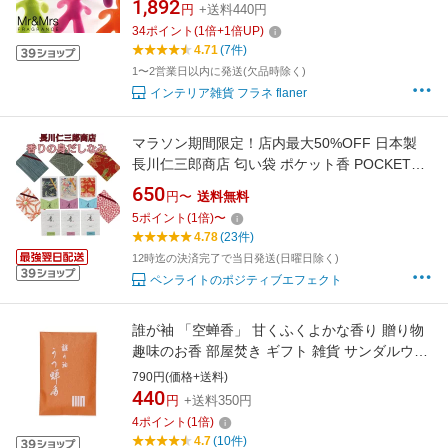
倍】【p0819】
1,892
円
+送料440円
34
ポイント
(
1
倍+
1
倍UP)
4.71
(7件)
1〜2営業日以内に発送(欠品時除く)
インテリア雑貨 フラネ flaner
マラソン期間限定！店内最大50%OFF 日本製
長川仁三郎商店 匂い袋 ポケット香 POCKET香
白檀 さくら レモングラス 本体 詰め替え 詰替え
650
円〜
送料無料
詰換え 天然香料 アロマ 香り袋 携帯用 財布 名
5
ポイント
(
1
倍)
〜
刺サイズ カード フレグランス 着物 和柄 安眠
4.78
(23件)
癒し 巾着袋 贈り物 お盆 プレゼント お香
12時迄の決済完了で当日発送(日曜日除く)
ペンライトのポジティブエフェクト
誰が袖 「空蝉香」 甘くふくよかな香り 贈り物
趣味のお香 部屋焚き ギフト 雑貨 サンダルウッ
ド 匂い袋 プレゼント アロマ 松栄堂
790円(価格+送料)
440
円
+送料350円
4
ポイント
(
1
倍)
4.7
(10件)