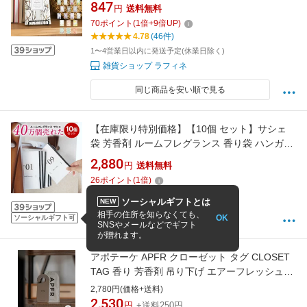
ンリーフ ウィローブルック フレッシュセンツ L
847
円
送料無料
) サシェ 香り袋 吊り下げ ポプリ フレグランス
70
ポイント
(
1
倍+
9
倍UP)
香り 芳香剤 クローゼット 靴箱 玄関 バスルーム
4.78
(46件)
タオル 芳香期間 2カ月 買い回り マラソン
1〜4営業日以内に発送予定(休業日除く)
雑貨ショップ ラフィネ
同じ商品を安い順で見る
【在庫限り特別価格】【10個 セット】サシェ
袋 芳香剤 ルームフレグランス 香り袋 ハンガー
吊り下げ フック 香り アロマ 衣類 服 部屋 玄関
2,880
円
送料無料
クローゼット スーツケース トイレ 車 靴 インテ
26
ポイント
(
1
倍)
リア 長持ち 花 置くだけ おしゃれ ラベンダー
4.54
(61件)
ホワイトムスク
ソーシャルギフトとは
NEW
2営業日以内に発送!
相手の住所を知らなくても、
OK
ソーシャルギフト可
香りで彩るくらし feellife
SNSやメールなどでギフト
が贈れます。
アポテーケ APFR クローゼット タグ CLOSET
TAG 香り 芳香剤 吊り下げ エアーフレッシュナ
ー ホームフレグランス
2,780円(価格+送料)
2,530
円
+送料250円