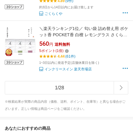
4.89
(9件)
約3日から14日以内にお届け致します
ごくらくや
＼楽天ランキング1位／ 匂い袋 詰め替え用 ポケ
ット香 POCKET香 白檀 レモングラス さくら
サンダルウッド リフィル お香 香り 香り袋 サク
560
円
送料無料
ラ 桜 天然香原料 カードタイプ ポケット チーフ
5
ポイント
(
1
倍)
かばん バッグ アロマ フレグランス 着物 和装
4.44
(61件)
和柄 日本製 長川仁三郎 ミニレター
1~3日以内に発送予定(店舗休業日を除く)
インクリースイン 楽天市場店
1
/
28
※検索結果が実際の商品内容（価格、送料、ポイント、在庫等）と異なる場合がご
ざいます。正しい情報は商品ページをご確認ください。
あなたにおすすめの商品