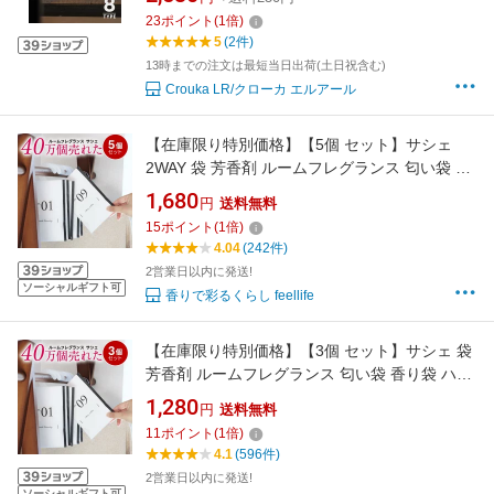
23
ポイント
(
1
倍)
5
(2件)
13時までの注文は最短当日出荷(土日祝含む)
Crouka LR/クローカ エルアール
【在庫限り特別価格】【5個 セット】サシェ
2WAY 袋 芳香剤 ルームフレグランス 匂い袋 香
り袋 ハンガー 吊り下げ フック 香り アロマ 衣
1,680
円
送料無料
類 服 部屋 玄関 クローゼット スーツケース ト
15
ポイント
(
1
倍)
イレ 車 靴 長持ち 花 置くだけ おしゃれ ラベン
4.04
(242件)
ダー ホワイトムスク
2営業日以内に発送!
ソーシャルギフト可
香りで彩るくらし feellife
【在庫限り特別価格】【3個 セット】サシェ 袋
芳香剤 ルームフレグランス 匂い袋 香り袋 ハン
ガー 吊り下げ フック 香り アロマ 衣類 服 部屋
1,280
円
送料無料
玄関 クローゼット スーツケース トイレ 車 靴
11
ポイント
(
1
倍)
長持ち 花 置くだけ 置き方 おしゃれ ラベンダー
4.1
(596件)
ホワイトムスク
2営業日以内に発送!
ソーシャルギフト可