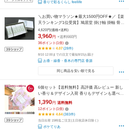
香りで彩るくらし feellife
＼お買い物マラソン★最大1500円OFF★／【楽
天ランキング1位受賞】鳩居堂 掛け軸 掛軸 骨董
品 防虫香 特製防虫香 20個入 (風鎮 モダン 夏
4,620円(価格+送料)
おしゃれ 朝顔 無地 タペストリー 床の間 花瓶
3,960
円
+送料660円
龍壺 壺 仏像 匂い袋 )
36
ポイント
(
1
倍)
4.07
(28件)
8/10 12:00までの注文で最短8/15お届け
お香・線香・香木の専門店 香源
同じ商品を安い順で見る
6個セット【送料無料】高評価 高レビュー 新し
い香り＆デザイン入荷 香りもデザインも選べる
ルームフレグランス セット 香り袋 アロマ 芳香
1,390
円
送料無料
剤 ポプリ 吊り下げ 紙香 匂い袋 コロンフック付
12
ポイント
(
1
倍)
き サシェ■レビュー記入で次回は1個プレゼント
4.64
(383件)
で7個お届け♪
当日出荷 15時迄ご注文(土日祝店休日除く)
ポケてりあ