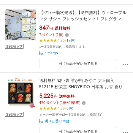
【8/17〜順次発送】【送料無料】ウィローブル
ック サシェ フレッシュセンツ L フレグランス
香り センツ 袋 ポプリ 玄関 リビング クローゼ
847
円
送料無料
ット ロッカー 車 ギフト プレゼント 贈り物 癒
7
ポイント
(
1
倍)
し タンス 服 可愛い かわいい お洒落 おしゃれ
4.76
(17件)
人気 多彩
1〜3営業日以内に発送致します。
nimargo
同じ商品を安い順で見る
送料無料 匂い袋 誰が袖 みやこ 大 5個入
512115 松栄堂 SHOYEIDO 日本製 お香 香り袋
匂い香 匂香 香り アロマ サシェ 携帯用 敬老の
5,225
円
送料無料
日 和風 プレゼント クリスマス 巾着 巾着袋 贈
470
ポイント
(
1
倍+
9
倍UP)
り物 たがそで 着物
4.88
(8件)
メーカー取寄せ(2〜4営業日以内に発送)SY
明りと香り本舗
同じ商品を安い順で見る