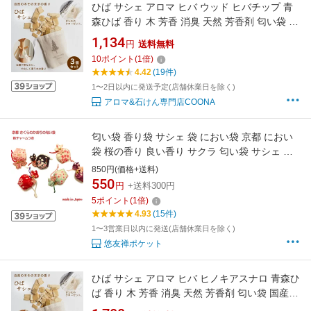
ひば サシェ アロマ ヒバ ウッド ヒバチップ 青
森ひば 香り 木 芳香 消臭 天然 芳香剤 匂い袋 国
産 (3 個セット)
1,134
円
送料無料
10
ポイント
(
1
倍)
4.42
(19件)
1〜2日以内に発送予定(店舗休業日を除く)
アロマ&石けん専門店COONA
匂い袋 香り袋 サシェ 袋 におい袋 京都 におい
袋 桜の香り 良い香り サクラ 匂い袋 サシェ 袋
和柄 巾着袋 さくらの香り いい香り 巾着 和柄
850円(価格+送料)
サクラの香り 匂い袋 チャーム付き 日本製 プレ
550
円
+送料300円
ゼント 京都 お土産 雑貨 外国人 お土産 雑貨 お
5
ポイント
(
1
倍)
土産 外国人
4.93
(15件)
1〜3営業日以内に発送(店舗休業日を除く)
悠友禅ポケット
ひば サシェ アロマ ヒバ ヒノキアスナロ 青森ひ
ば 香り 木 芳香 消臭 天然 芳香剤 匂い袋 国産
(5 個セット)