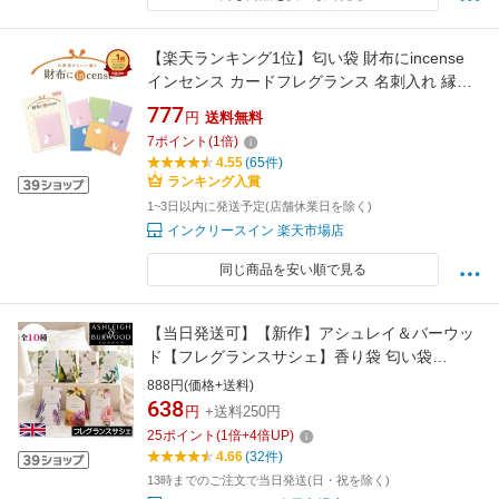
【楽天ランキング1位】匂い袋 財布にincense
インセンス カードフレグランス 名刺入れ 縁起
物 幸運 金運 飛躍 成長 お金の浄化 い草 金木犀
777
円
送料無料
さくら ベルガモット ローズ ハリネズミ クロー
7
ポイント
(
1
倍)
バー ブタ 葡萄 ウサギ ハート フクロウ 月 ねこ
4.55
(65件)
薔薇 引き寄せ お香 ミニレター
ランキング入賞
1~3日以内に発送予定(店舗休業日を除く)
インクリースイン 楽天市場店
同じ商品を安い順で見る
【当日発送可】【新作】アシュレイ＆バーウッ
ド【フレグランスサシェ】香り袋 匂い袋
Ashleigh&Burwood アシュレイバーウッド アシ
888円(価格+送料)
ュレーバーウッド ルームフレグランス アロマ
638
円
+送料250円
芳香剤 クローゼット トイレ 玄関 収納 引出 バ
25
ポイント
(
1
倍+
4
倍UP)
ック バッグ 携帯 引っかける 持ち運び カバン
4.66
(32件)
13時までのご注文で当日発送(日・祝を除く)