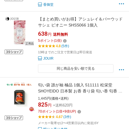
香御堂
【まとめ買いがお得】アシュレイ＆バーウッド
サシェ ピオニー SHSS066 1個入
638
円
送料無料
5
ポイント
(
1
倍)
4.8
(5件)
13時までのご注文で営業日は即日発送
JOUIR
同じ商品を安い順で見る
匂い袋 誰が袖 極品 1個入 511111 松栄堂
SHOYEIDO 日本製 お香 香り袋 匂い香 匂香 香
り アロマ サシェ 携帯用 敬老の日 和風 プレゼ
1,445円(価格+送料)
ント クリスマス 巾着 巾着袋 贈り物 たがそで
825
円
+送料620円
着物
70
ポイント
(
1
倍+
9
倍UP)
4.67
(3件)
メーカー取寄せ(2〜4営業日以内に発送)SY