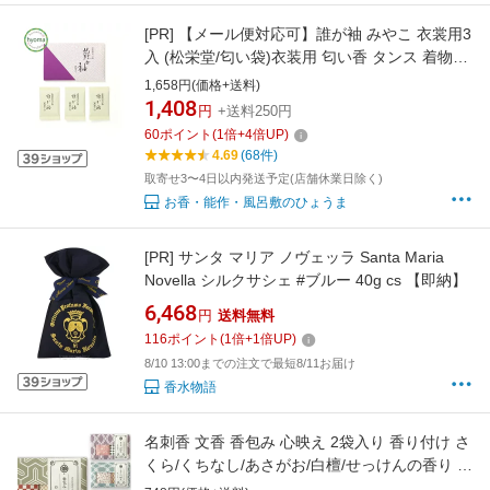
[PR]
【メール便対応可】誰が袖 みやこ 衣裳用3
入 (松栄堂/匂い袋)衣装用 匂い香 タンス 着物の
香り付けに
1,658円(価格+送料)
1,408
円
+送料250円
60
ポイント
(
1
倍+
4
倍UP)
4.69
(68件)
取寄せ3〜4日以内発送予定(店舗休業日除く)
お香・能作・風呂敷のひょうま
[PR]
サンタ マリア ノヴェッラ Santa Maria
Novella シルクサシェ #ブルー 40g cs 【即納】
6,468
円
送料無料
116
ポイント
(
1
倍+
1
倍UP)
8/10 13:00までの注文で最短8/11お届け
香水物語
名刺香 文香 香包み 心映え 2袋入り 香り付け さ
くら/くちなし/あさがお/白檀/せっけんの香り 新
社会人 お祝い プチギフト 名刺入れ 財布 手紙