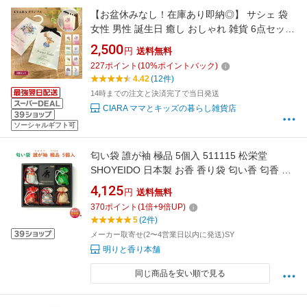
【お盆休みなし！在庫あり即納◎】 サシェ 袋
女性 男性 誕生日 癒し おしゃれ 雑貨 6点セット
ルームフレグランス 芳香剤 香り袋 クローゼッ
2,500
円
送料無料
ト 部屋 吊り下げ ローズ ホワイトムスク グレー
227
ポイント
(
10
%ポイントバック)
プフルーツ バラ ラベンダー サクラ アロマ 長持
4.42
(12件)
ち 花 プレゼント ギフト 夏
14時までの注文と決済完了で当日発送
CIARA ママとキッズの暮らし雑貨店
ソーシャルギフト可
匂い袋 誰が袖 極品 5個入 511115 松栄堂
SHOYEIDO 日本製 お香 香り袋 匂い香 匂香 香
り アロマ サシェ 携帯用 敬老の日 和風 プレゼ
4,125
円
送料無料
ント クリスマス 巾着 巾着袋 贈り物 たがそで
370
ポイント
(
1
倍+
9
倍UP)
着物
5
(2件)
メーカー取寄せ(2〜4営業日以内に発送)SY
明りと香り本舗
同じ商品を安い順で見る