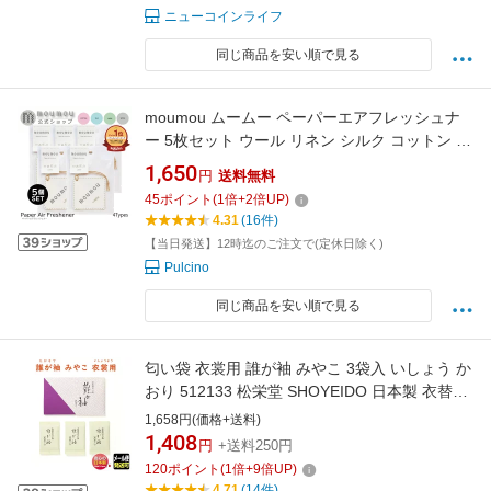
ニューコインライフ
同じ商品を安い順で見る
moumou ムームー ペーパーエアフレッシュナ
ー 5枚セット ウール リネン シルク コットン 芳
香剤 ギフト フレグランス 香り インテリア ユニ
1,650
円
送料無料
セックス メンズ ルームフレグランス コット
45
ポイント
(
1
倍+
2
倍UP)
ン シルク リネン フレグランス ディフューザー
4.31
(16件)
【当日発送】12時迄のご注文で(定休日除く)
Pulcino
同じ商品を安い順で見る
匂い袋 衣裳用 誰が袖 みやこ 3袋入 いしょう か
おり 512133 松栄堂 SHOYEIDO 日本製 衣替え
タンス 着物 防虫香 竜脳 虫よけ お香 香 香り 匂
1,658円(価格+送料)
い香 香り袋 樟脳 クローゼット 衣装 洋服
1,408
円
+送料250円
120
ポイント
(
1
倍+
9
倍UP)
4.71
(14件)