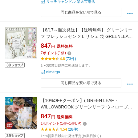
リッチキャンドル 楽天市場店
同じ商品を安い順で見る
【8/17～順次発送】【送料無料】 グリーンリー
フ フレッシュセンツ L サシェ 袋 GREENLEAF
センツ フレグランス 香り 車 玄関 クローゼット
847
円
送料無料
ロッカー プレゼント ギフト 吊り下げ ハンガー
7
ポイント
(
1
倍)
ベッド 寝室 お返し プチギフト プレゼント トイ
4.6
(73件)
レ 癒し ポプリ マグノリア 人気
1〜3営業日以内に発送致します。
nimargo
同じ商品を安い順で見る
【10%OFFクーポン】( GREEN LEAF・
WILLOWBROOK グリーンリーフ ウィローブル
ック フレッシュセンツ L ) フレグランスサシェ
847
円
送料無料
置くだけ 新生活 贈り物 プレゼント おしゃれ ギ
14
ポイント
(
1
倍+
1
倍UP)
フト 引っ掛け 玄関 エントランス 海外製 マグノ
4.54
(28件)
リア リネン
1〜4営業日以内に発送予定(休業日除く)