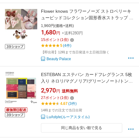
Flower knows フラワーノーズ ストロベリーキ
ューピッドコレクション固形香水ストラップ ク
リームのストラップ 人気 乙女心 メイクアップ
1,960円(価格+送料)
誕生日プレゼント 贈り物 イチゴキューピッド
1,680
円
+送料280円
シリーズ
15
ポイント
(
1
倍)
5
(4件)
【即出荷】12時まで当日発送※土日祝日除く
Beauty Palace
ESTEBAN エステバン カードフレグランス 5枚
入り ネロリ/マグノリア/グリーンノート/トンカ/
サンタル/アグリューム/エスプリドテ/イリスカ
2,970
円
送料無料
シミア/ピュアリネン アロマ フレグランス 香水
27
ポイント
(
1
倍)
カード型 名刺 香り 小物 財布 定期入れ 手紙 プ
4.67
(3件)
レゼント 男性 女性 ビジネスマン
14時までの注文で当日出荷
LuAstyle(ルーアスタイル)
同じ商品を安い順で見る