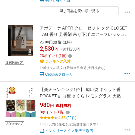
明りと香り本舗
同じ商品を安い順で見る
アポテーケ APFR クローゼット タグ CLOSET
TAG 香り 芳香剤 吊り下げ エアーフレッシュナ
ー ホームフレグランス
2,780円(価格+送料)
2,530
円
+送料250円
23
ポイント
(
1
倍)
ランキング入賞
13時までの注文は最短当日出荷(土日祝含む)
Crouka/クローカ
【楽天ランキング1位】 匂い袋 ポケット香
POCKET香 白檀 さくら レモングラス 天然 香
原料 アロマ 香り袋 サクラ 桜 サンダルウッド
980
円
送料無料
カード フレグランス 携帯用 バッグ ポケット 着
8
ポイント
(
1
倍)
物 和柄 エチケット 身だしなみ 臭い消し お香
4.58
(92件)
長川仁三郎商店 日本製 ミニレター 送料無料
1~3日以内に発送予定(店舗休業日を除く)
インクリースイン 楽天市場店