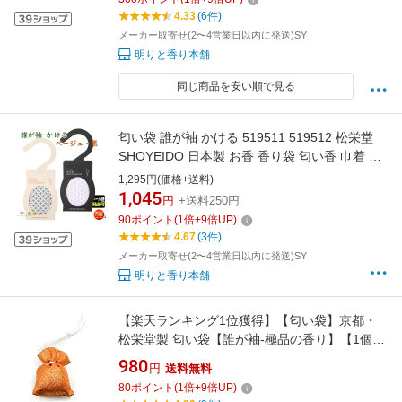
4.33
(6件)
メーカー取寄せ(2〜4営業日以内に発送)SY
明りと香り本舗
同じ商品を安い順で見る
匂い袋 誰が袖 かける 519511 519512 松栄堂
SHOYEIDO 日本製 お香 香り袋 匂い香 巾着 匂
香 香り アロマ サシェ 携帯用 衣替え クローゼ
1,295円(価格+送料)
ット たんす 衣類 ハンガー たがそで だれがそで
1,045
円
+送料250円
和風 プレゼント クリスマス
90
ポイント
(
1
倍+
9
倍UP)
4.67
(3件)
メーカー取寄せ(2〜4営業日以内に発送)SY
明りと香り本舗
【楽天ランキング1位獲得】【匂い袋】京都・
松栄堂製 匂い袋【誰が袖-極品の香り】【1個入
り-ケース入り】長さ6cmサイズにおい袋 匂袋
980
円
送料無料
かわいい アロマ お香 持ち運び 匂い消し 芳香剤
80
ポイント
(
1
倍+
9
倍UP)
消臭 プレゼント ギフト