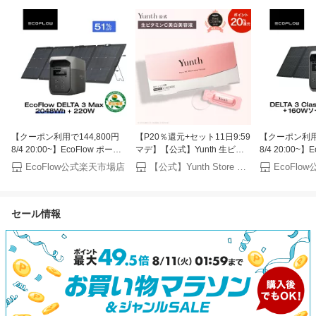
【クーポン利用で144,800円
【P20％還元+セット11日9:59
【クーポン利用で
8/4 20:00~】EcoFlow ポータ
マデ】【公式】Yunth 生ビタ
8/4 20:00~】
ブル電源 ソーラーパネル セッ
ミンC 美白美容液 1ml×28包 |
ブル電源 ソー
EcoFlow公式楽天市場店
【公式】Yunth Store 楽天市場店
EcoFl
ト DELTA 3 Max
美容液 ビタミンC 導入美容液
ト DELTA 3 Cl
2048Wh+220W 長寿命 大容量
先行美容液 ブースター 美白
160W 軽量
5年保証 蓄電池 発電機 バッテ
ランキング おすすめ スキンケ
ル 大容量 家庭
セール情報
リー 太陽光発電 防災グッズ
ア | ユンス ゆんす
機 ポータブル
キャンプ 停電 台風対策 エコ
対策 キャンプ
フロー
ズ 台風対策 