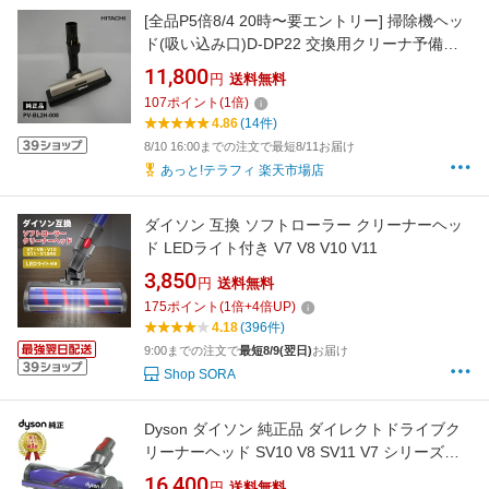
[全品P5倍8/4 20時〜要エントリー] 掃除機ヘッ
ド(吸い込み口)D-DP22 交換用クリーナ予備部
材のみ 純正品 HITACHI 日立 PV-BL2H-008
11,800
円
送料無料
107
ポイント
(
1
倍)
4.86
(14件)
8/10 16:00までの注文で最短8/11お届け
あっと!テラフィ 楽天市場店
ダイソン 互換 ソフトローラー クリーナーヘッ
ド LEDライト付き V7 V8 V10 V11
3,850
円
送料無料
175
ポイント
(
1
倍+
4
倍UP)
4.18
(396件)
9:00までの注文で
最短8/9(翌日)
お届け
Shop SORA
Dyson ダイソン 純正品 ダイレクトドライブク
リーナーヘッド SV10 V8 SV11 V7 シリーズ専
用 Direct drive cleaner head ダイレクトドライ
16,400
円
送料無料