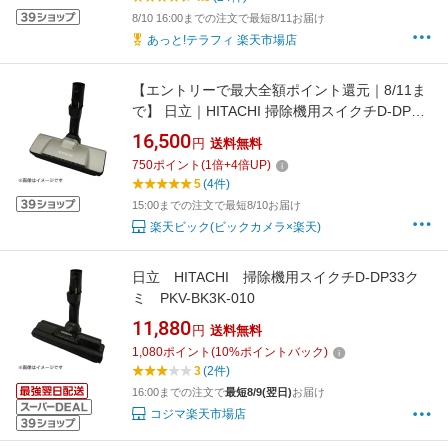
8/10 16:00までの注文で最短8/11お届け
あっと!テラフィ 楽天市場店
【エントリーで最大全額ポイント還元｜8/11ま
で】 日立｜HITACHI 掃除機用スイクチD-DP28
クミ（N） PV-BH900J-011
16,500
円
送料無料
750
ポイント
(
1
倍+
4
倍UP)
5
(4件)
15:00までの注文で最短8/10お届け
楽天ビック(ビックカメラ×楽天)
日立 HITACHI 掃除機用スイクチD-DP33ク
ミ PKV-BK3K-010
11,880
円
送料無料
1,080
ポイント
(
10
%ポイントバック)
3
(2件)
16:00までの注文で
最短8/9(翌日)
お届け
コジマ楽天市場店