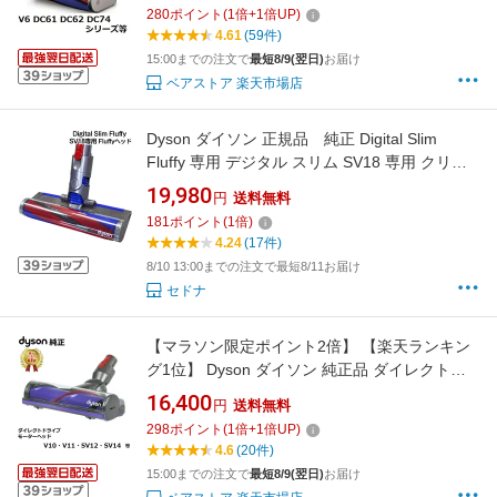
ーラー クリーナー ヘッド 正規品 並行輸入品
280
ポイント
(
1
倍+
1
倍UP)
プレゼント ギフト
4.61
(59件)
15:00までの注文で
最短8/9(翌日)
お届け
ベアストア 楽天市場店
Dyson ダイソン 正規品 純正 Digital Slim
Fluffy 専用 デジタル スリム SV18 専用 クリー
ナーヘッド ソフトローラークリーナーヘッド
19,980
円
送料無料
ソフトローラー ソフトローラーヘッド フラフ
181
ポイント
(
1
倍)
ィクリーナーヘッド ダイソン デジタルスリム
4.24
(17件)
モーターヘッド 970443-02
8/10 13:00までの注文で最短8/11お届け
セドナ
【マラソン限定ポイント2倍】 【楽天ランキン
グ1位】 Dyson ダイソン 純正品 ダイレクトド
ライブクリーナーヘッド V10 V11 SV12 SV14
16,400
円
送料無料
シリーズ専用 Direct drive cleaner head ダイレ
298
ポイント
(
1
倍+
1
倍UP)
クトドライブ モーターヘッド 並行輸入品 正規
4.6
(20件)
品
15:00までの注文で
最短8/9(翌日)
お届け