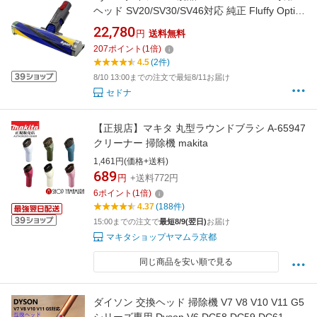
ヘッド SV20/SV30/SV46対応 純正 Fluffy Optic
クリーナーヘッド フラフィーオプティッククリ
22,780
円
送料無料
ーナーヘッド モーターヘッド LEDライト付き
207
ポイント
(
1
倍)
クリーナーヘッド V12ディテクトスリム
4.5
(2件)
972522-02
8/10 13:00までの注文で最短8/11お届け
セドナ
【正規店】マキタ 丸型ラウンドブラシ A-65947
クリーナー 掃除機 makita
1,461円(価格+送料)
689
円
+送料772円
6
ポイント
(
1
倍)
4.37
(188件)
15:00までの注文で
最短8/9(翌日)
お届け
マキタショップヤマムラ京都
同じ商品を安い順で見る
ダイソン 交換ヘッド 掃除機 V7 V8 V10 V11 G5