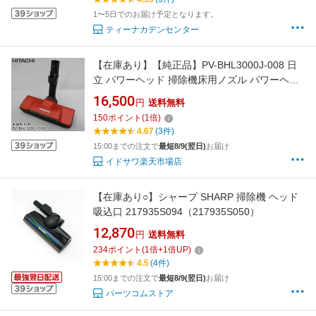
1〜5日でのお届け予定となります。
ティーナカデンセンター
【在庫あり】【純正品】PV-BHL3000J-008 日
立 パワーヘッド 掃除機床用ノズル パワーヘッ
ドクミ D-DP31【対応本体：PV-BHL3000J-
16,500
円
送料無料
R/PV-BHL4000J-R(本体色 レッド)用】HITACHI
150
ポイント
(
1
倍)
新品【即納可】
4.67
(3件)
15:00までの注文で
最短8/9(翌日)
お届け
イドサワ楽天市場店
【在庫あり○】シャープ SHARP 掃除機 ヘッド
吸込口 217935S094（217935S050）
12,870
円
送料無料
234
ポイント
(
1
倍+
1
倍UP)
4.5
(4件)
15:00までの注文で
最短8/9(翌日)
お届け
パーツコムストア