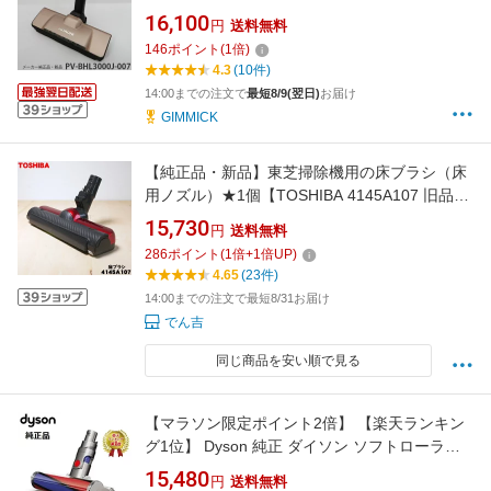
BHL3000J-007 掃除機用 スイクチD-DP3131ク
16,100
円
送料無料
ミ（N） PV-BHL3000J007 【partsbest】
146
ポイント
(
1
倍)
PVBHL3000J007
4.3
(10件)
14:00までの注文で
最短8/9(翌日)
お届け
GIMMICK
【純正品・新品】東芝掃除機用の床ブラシ（床
用ノズル）★1個【TOSHIBA 4145A107 旧品番
4145H933】※グランレッド(R)色用です。
15,730
円
送料無料
【5】【D】●
286
ポイント
(
1
倍+
1
倍UP)
4.65
(23件)
14:00までの注文で最短8/31お届け
でん吉
同じ商品を安い順で見る
【マラソン限定ポイント2倍】 【楽天ランキン
グ1位】 Dyson 純正 ダイソン ソフトローラー
クリーンヘッド DC61 DC62 DC74 V6 ソフトロ
15,480
円
送料無料