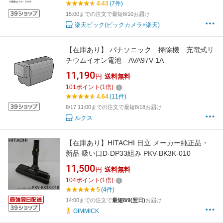
4.43
(7件)
15:00までの注文で最短8/10お届け
楽天ビック(ビックカメラ×楽天)
【在庫あり】 パナソニック 掃除機 充電式リ
チウムイオン電池 AVA97V-1A
11,190
円
送料無料
101
ポイント
(
1
倍)
4.64
(11件)
8/17 11:00までの注文で最短8/18お届け
ルクス
【在庫あり】HITACHI 日立 メーカー純正品・
新品 吸い口D-DP33組み PKV-BK3K-010
11,500
円
送料無料
104
ポイント
(
1
倍)
5
(4件)
14:00までの注文で
最短8/9(翌日)
お届け
GIMMICK