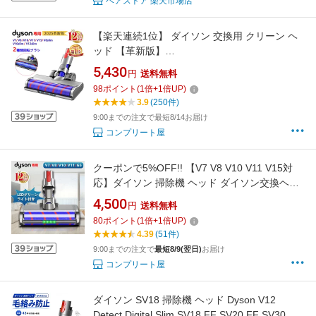
ベアストア 楽天市場店
【楽天連続1位】 ダイソン 交換用 クリーン ヘ
ッド 【革新版】
V6/V7/V8/V10/V11/V15/V7slim/V8slim/V10slim/
5,430
円
送料無料
V12slim/SV10 K/SV12/SV14/SV18シリーズ対応
98
ポイント
(
1
倍+
1
倍UP)
炭素繊維ブラシ 交換ヘッド 交換パーツ フラフ
3.9
(250件)
ィ 送料無料 純正品ではありません
9:00までの注文で最短8/14お届け
コンプリート屋
クーポンで5%OFF!! 【V7 V8 V10 V11 V15対
応】ダイソン 掃除機 ヘッド ダイソン交換ヘッ
ド 掃除機V7 V8 V10 V11 V15に対応 角度回転可
4,500
円
送料無料
能 緑色 LED ライト ブラシ水洗い可 ソフトロー
80
ポイント
(
1
倍+
1
倍UP)
ラークリーナーヘッド Dyson掃除機に適用 純正
4.39
(51件)
品ではありません
9:00までの注文で
最短8/9(翌日)
お届け
コンプリート屋
ダイソン SV18 掃除機 ヘッド Dyson V12
Detect Digital Slim SV18 FF SV20 FF SV30