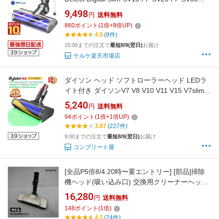
ABL SV46 ABL 毛が絡まない 交換ヘッド 互換
9,498
円
送料無料
ヘッド 毛絡み防止 畳 絨毯 フローリング ソフト
860
ポイント
(
1
倍+
9
倍UP)
ローラークリーナーヘッド 交換部品 モーター
4.5
(8件)
ヘッド 付属清掃ブラシ付き 髪の毛が絡まない
15:00までの注文で
最短8/9(翌日)
お届け
ケルケ楽天市場店
ダイソン ヘッド ソフトローラーヘッド LEDラ
イト付き ダイソンV7 V8 V10 V11 V15 V7slim
V8slim V10slim V12slimシリーズとGen5detect
5,240
円
送料無料
Gen5outsize対応 掃除機 ヘッド 別売り交換部
94
ポイント
(
1
倍+
1
倍UP)
品 パーツ ダスト掃除 純正品ではありません
3.87
(227件)
9:00までの注文で
最短8/9(翌日)
お届け
コンプリート屋
[全品P5倍8/4 20時〜要エントリー] [部品]掃除
機ヘッド(吸い込み口) 交換用クリーナーヘッド
D-DP28 (N) HITACHI 日立 PV-BH900J-011
16,280
円
送料無料
148
ポイント
(
1
倍)
4.5
(24件)