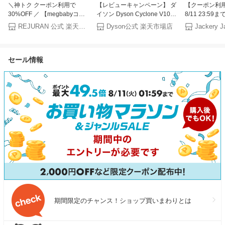
＼神トク クーポン利用で
【レビューキャンペーン】 ダ
【クーポン利用で
30%OFF ／ 【megbabyコラ
イソン Dyson Cyclone V10
8/11 23:59ま
ボ】 リジュラン公式 ゴールド
Fluffy 掃除機 コードレス掃除
Solar Generat
REJURAN 公式 楽天市場店
Dyson公式 楽天市場店
セット ゴールドアンプル+ゴ
機 dyson SV58AD ダイソン公
2042Wh 20
ールドクリーム+マスクパック
式 新品 ダイソン掃除機 ステ
源 ソーラーパ
＋サンプル 韓国コスメ エイジ
ィック掃除機 ハンディクリー
容量 長寿命 
セール情報
ングケア ツヤ ハリ うるおい
ナー ハンディ掃除機 コードレ
2200W コン
美容液 REJURAN
ス サイクロン
防災 家庭用 
UPS機能 ア
ジャクリ
期間限定のチャンス！ショップ買いまわりとは