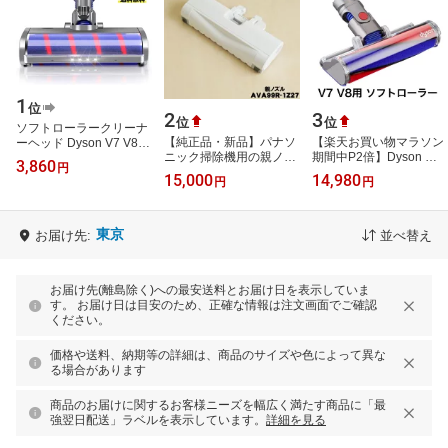
1
位
2
3
位
位
ソフトローラークリーナ
【純正品・新品】パナソ
【楽天お買い物マラソン
ーヘッド Dyson V7 V8
ニック掃除機用の親ノズ
期間中P2倍】Dyson 純
V10 V11シリーズ専用 モ
3,860
円
ル★1個【Panasonic
正 ダイソン ソフトロー
ーターヘッド 、交換部品
15,000
14,980
円
円
AVA99R-1Z27】【5】
ラークリーナーヘッド
アクセサ…
【D】
V7 V8 SV11 SV…
東京
お届け先:
並べ替え
お届け先(離島除く)への最安送料とお届け日を表示していま
す。 お届け日は目安のため、正確な情報は注文画面でご確認
ください。
価格や送料、納期等の詳細は、商品のサイズや色によって異な
る場合があります
商品のお届けに関するお客様ニーズを幅広く満たす商品に「最
強翌日配送」ラベルを表示しています。
詳細を見る