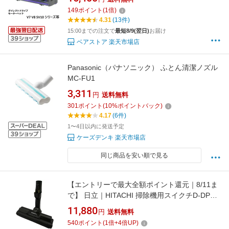
ブ モーターヘッド motor head ヘッド 正規品
149
ポイント
(
1
倍)
並行輸入品 プレゼント
4.31
(13件)
15:00までの注文で
最短8/9(翌日)
お届け
ベアストア 楽天市場店
Panasonic（パナソニック） ふとん清潔ノズル
MC-FU1
3,311
円
送料無料
301
ポイント
(
10
%ポイントバック)
4.17
(6件)
1〜4日以内に発送予定
ケーズデンキ 楽天市場店
同じ商品を安い順で見る
【エントリーで最大全額ポイント還元｜8/11ま
で】 日立｜HITACHI 掃除機用スイクチD-DP33
クミ PKV-BK3K-010
11,880
円
送料無料
540
ポイント
(
1
倍+
4
倍UP)