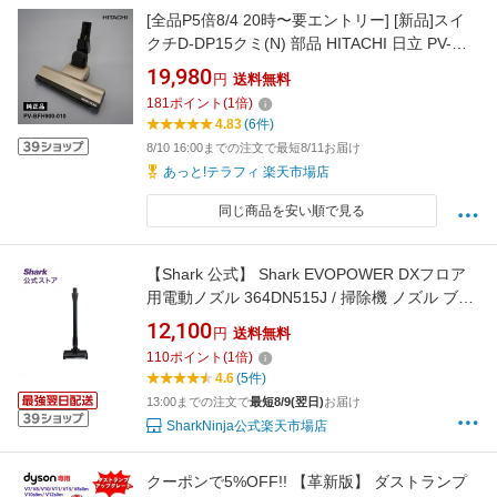
[全品P5倍8/4 20時〜要エントリー] [新品]スイ
クチD-DP15クミ(N) 部品 HITACHI 日立 PV-
BFH900-010
19,980
円
送料無料
181
ポイント
(
1
倍)
4.83
(6件)
8/10 16:00までの注文で最短8/11お届け
あっと!テラフィ 楽天市場店
同じ商品を安い順で見る
【Shark 公式】 Shark EVOPOWER DXフロア
用電動ノズル 364DN515J / 掃除機 ノズル ブラ
シ 純正 アクセサリー パーツ 付属品 アタッチメ
12,100
円
送料無料
ント ヘッド
110
ポイント
(
1
倍)
4.6
(5件)
13:00までの注文で
最短8/9(翌日)
お届け
SharkNinja公式楽天市場店
クーポンで5%OFF!! 【革新版】 ダストランプ