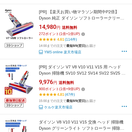
[PR]
【楽天お買い物マラソン期間中P2倍】
Dyson 純正 ダイソン ソフトローラークリーナ
ーヘッド V7 V8 SV11 SV10 交換ヘッド 交換パ
14,980
円
送料無料
ーツ ノズル スペア 部品 パーツ ヘッド フラフ
272
ポイント
(
1
倍+
1
倍UP)
ィ Fluffy
4.61
(114件)
14:00までの注文で
最短8/9(翌日)
お届け
YMS online 楽天市場店
[PR]
ダイソン V7 V8 V10 V11 V15 用 ヘッド
Dyson 掃除機 SV10 SV12 SV14 SV22 SV25 ソ
フトローラークリーナーヘッド 交換ヘッド 互
9,976
円
送料無料
換ヘッド モーターヘッド 交換部品 アクセサリ
900
ポイント
(
1
倍+
9
倍UP)
ー ローラー ヘッド のみ
4.81
(47件)
15:00までの注文で
最短8/9(翌日)
お届け
ケルケ楽天市場店
ダイソン V8 V10 V11 V15 交換 ヘッド 掃除機
Dyson グリーンライト ソフトローラー 掃除機