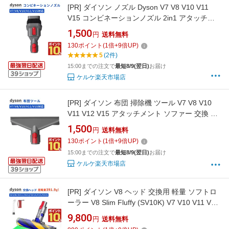
[PR]
ダイソン ノズル Dyson V7 V8 V10 V11
V15 コンビネーションノズル 2in1 アタッチメ
ント 互換品 掃除機用パーツ 交換部品 ヘッド
1,500
円
送料無料
130
ポイント
(
1
倍+
9
倍UP)
5
(2件)
15:00までの注文で
最短8/9(翌日)
お届け
ケルケ楽天市場店
[PR]
ダイソン 布団 掃除機 ツール V7 V8 V10
V11 V12 V15 アタッチメント ソファー 交換 互
換品 布団ノズル
1,500
円
送料無料
130
ポイント
(
1
倍+
9
倍UP)
15:00までの注文で
最短8/9(翌日)
お届け
ケルケ楽天市場店
[PR]
ダイソン V8 ヘッド 交換用 軽量 ソフトロ
ーラー V8 Slim Fluffy (SV10K) V7 V10 V11 V15
対応 緑光LED 互換ヘッド
9,800
円
送料無料