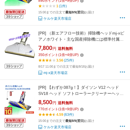
890
ポイント
(
1
倍+
9
倍UP)
1
(1件)
15:00までの注文で
最短8/9(翌日)
お届け
ケルケ楽天市場店
[PR]
（新エアフロー技術）掃除機ヘッドmj-xピ
アノホワイト・主な国産掃除機には標準付属品
3サイズの継手で接続可能、ダイソン等外国製
7,800
円
送料無料
品には各々対応した接続アタッチメントを別
350
ポイント
(
1
倍+
4
倍UP)
売。ペットの毛やダニ等の微細塵ゴミを強力吸
3.56
(25件)
引 MJ-X 製造元の直販商品
8/17 11:00までの注文で最短8/18お届け
mj-x楽天市場店
[PR]
【わずか387g！】ダイソン V12 ヘッド
SV18 ヘッド ソフトローラークリーナーヘッド
交換ヘッド 互換ヘッド Dyson V12 Detect V12
8,500
円
送料無料
Digital Slim SV18FF SV20FF SV30ABL
770
ポイント
(
1
倍+
9
倍UP)
SV46ABL 緑色ホコリ検知 超柔軟 床傷つけず
4.59
(63件)
15:00までの注文で
最短8/9(翌日)
お届け
ケルケ楽天市場店