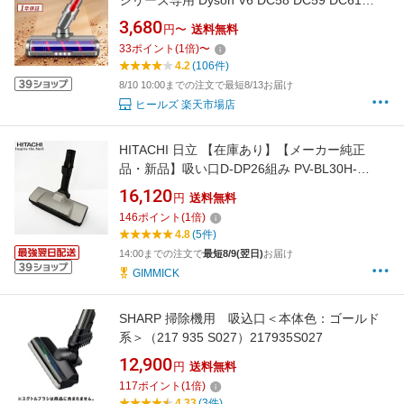
シリーズ専用 Dyson V6 DC58 DC59 DC61
DC62 DC74 ヘッド 交換 ソフトローラークリー
3,680
円〜
送料無料
ナーヘッド ソフトローラー モーターヘッド 交
33
ポイント
(
1
倍)
〜
換部品 アクセサリー ソフトローラークリーン
4.2
(106件)
ヘッド（Slimは一部非対応）送料無料 Dysonに
8/10 10:00までの注文で最短8/13お届け
適用
ヒールズ 楽天市場店
HITACHI 日立 【在庫あり】【メーカー純正
品・新品】吸い口D-DP26組み PV-BL30H-
006 スイクチD-DP26クミ PV-BL30H006
16,120
円
送料無料
PVBL30H006 【partsbest】
146
ポイント
(
1
倍)
4.8
(5件)
14:00までの注文で
最短8/9(翌日)
お届け
GIMMICK
SHARP 掃除機用 吸込口＜本体色：ゴールド
系＞（217 935 S027）217935S027
12,900
円
送料無料
117
ポイント
(
1
倍)
4.33
(3件)