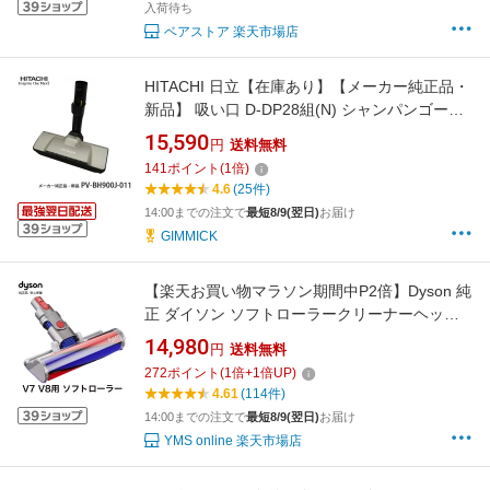
入荷待ち
ベアストア 楽天市場店
HITACHI 日立【在庫あり】【メーカー純正品・
新品】 吸い口 D-DP28組(N) シャンパンゴール
ド PV-BH900J-011 スイクチD－DP28クミ
15,590
円
送料無料
（N） PV-BH900J011 PVBH900J011
141
ポイント
(
1
倍)
【partsbest】
4.6
(25件)
14:00までの注文で
最短8/9(翌日)
お届け
GIMMICK
【楽天お買い物マラソン期間中P2倍】Dyson 純
正 ダイソン ソフトローラークリーナーヘッド
V7 V8 SV11 SV10 交換ヘッド 交換パーツ ノズ
14,980
円
送料無料
ル スペア 部品 パーツ ヘッド フラフィ Fluffy
272
ポイント
(
1
倍+
1
倍UP)
4.61
(114件)
14:00までの注文で
最短8/9(翌日)
お届け
YMS online 楽天市場店