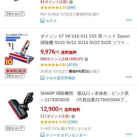
81
ポイント
(
1
倍)
4.75
(8件)
8/17 11:00までの注文で最短8/25お届け
ルクス
ダイソン V7 V8 V10 V11 V15 用 ヘッド Dyson
掃除機 SV10 SV12 SV14 SV22 SV25 ソフトロ
ーラークリーナーヘッド 交換ヘッド 互換ヘッ
9,976
円
送料無料
ド モーターヘッド 交換部品 アクセサリー ロー
900
ポイント
(
1
倍+
9
倍UP)
ラー ヘッド のみ
4.81
(47件)
15:00までの注文で
最短8/9(翌日)
お届け
ケルケ楽天市場店
SHARP 掃除機用 吸込口＜本体色：ピンク系
＞217935S026 （代替品番217935S094ブラ
ック）
12,900
円
送料無料
117
ポイント
(
1
倍)
4.46
(13件)
1〜5日でのお届け予定となります。
ティーナカデンセンター