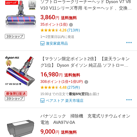
ソフトローラークリーナーヘッド Dyson V7 V8
V10 V11シリーズ専用 モーターヘッド 、交換部
品 アクセサリー ソフトローラークリーンヘッ
3,860
円
送料無料
ド（Slimは一部非対応）送料無料 Dysonに適用
35
ポイント
(
1
倍)
4.26
(713件)
1〜2営業日以内に発送
激安家庭用品
【マラソン限定ポイント2倍】 【楽天ランキン
グ1位】 Dyson ダイソン 純正品 ソフトローラ
ークリーンヘッド SV10 V8 V7 シリーズ専用
16,980
円
送料無料
Soft roller cleaner head ソフトローラー クリー
308
ポイント
(
1
倍+
1
倍UP)
ナー ヘッド 正規品 並行輸入品 プレゼント ギフ
4.48
(275件)
ト
15:00までの注文で
最短8/9(翌日)
お届け
ベアストア 楽天市場店
パナソニック 掃除機 充電式リチウムイオン
電池 AVA97V-0A
9,000
円
送料無料