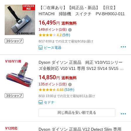
【〇在庫あり】【純正品・新品】 【日立】
HITACHI 掃除機 スイクチ PV-BH900J-011
16,495
円
送料無料
149
ポイント
(
1
倍)
4.2
(5件)
8/17 8:00までの注文で最短8/18お届け
ピース電器
Dyson ダイソン 正規品 純正 V10/V11シリー
ズ全般対応 V10 V11 専用 SV12 SV14 SV15 専
用 V10 ソフトローラークリーナーヘッド ソフ
14,850
円
送料無料
トローラークリーンヘッド ソフトローラー ソ
135
ポイント
(
1
倍)
フトローラーヘッド フラフィクリーナーヘッド
4.66
(53件)
8/10 13:00までの注文で最短8/11お届け
セドナ
同じ商品を安い順で見る
Dyson ダイソン 正規品 V12 Detect Slim 専用