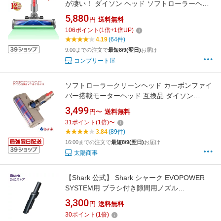
が凄い！ ダイソン ヘッド ソフトローラーヘッ
ド LEDライト付き ダイソン V7 V8 V10 V11
5,880
円
送料無料
V8slim V10slim V12slim シリーズ 対応 掃除機
106
ポイント
(
1
倍+
1
倍UP)
ヘッド 交換部品 パーツ ダストランプ 掃除 互換
4.19
(64件)
品 純正品ではありません
9:00までの注文で
最短8/9(翌日)
お届け
コンプリート屋
ソフトローラークリーンヘッド カーボンファイ
バー搭載モーターヘッド 互換品 ダイソン
Dyson V7 V8 V10 V11 SV18掃除機 送料無料
3,499
円〜
送料無料
31
ポイント
(
1
倍)
〜
3.84
(89件)
16:00までの注文で
最短8/9(翌日)
お届け
太陽商事
【Shark 公式】 Shark シャーク EVOPOWER
SYSTEM用 ブラシ付き隙間用ノズル
3957FFJ360J / 掃除機 ノズル ブラシ 純正 アク
3,300
円
送料無料
セサリー パーツ 付属品 アタッチメント ヘッド
30
ポイント
(
1
倍)