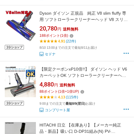
Dyson ダイソン 正規品 純正 V8 slim fluffy 専
用 ソフトローラークリーナーヘッド V8 スリム
対応 SV10K 専用 ソフトローラークリーンヘッ
20,780
円
送料無料
ド ソフトローラー ソフトローラーヘッド V8ス
188
ポイント
(
1
倍)
リム モーターヘッド スリムフラフィクリーナ
4.91
(22件)
ーヘッド 970443-01
8/10 13:00までの注文で最短8/11お届け
セドナ
【限定クーポンxP10倍!!】 ダイソン ヘッド V6
カーペットOK ソフトローラークリーナーヘッ
ド Dyson V6 DC58 DC59 DC61 DC62 DC74 モ
4,880
円
送料無料
ーターヘッド 交換用 ソフトローラークリーン
88
ポイント
(
1
倍+
1
倍UP)
ヘッド（V6 slim V6slim origin DC63 DC35
4.13
(115件)
DC44 DC45 DC52に非対応)純正品ではない
9:00までの注文で
最短8/9(翌日)
お届け
コンプリート屋
HITACHI 日立 【在庫あり】【メーカー純正
品・新品】吸い口 D-DP31組み(N) PV-