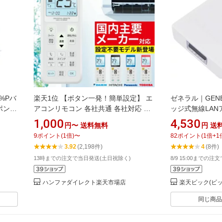
%Pバ
楽天1位 【ボタン一発！簡単設定】 エ
ゼネラル｜GENE
ポン発
アコンリモコン 各社共通 各社対応 国
ッジ式無線LANア
(羽
内主要メーカー対応 汎用 純正 冷房 暖
1,000
4,530
円〜
送料無料
円
送
：シル
房 クーラー Panasonic ダイキン 日立
9
ポイント
(
1
倍)
〜
82
ポイント
(
1
倍+
1
ト)ハ
三菱 パナソニック SANYO NEC
3.92
(2,198件)
4
(8件)
SHARP シャープ 東芝 コロナ 霧ヶ峰
13時までの注文で当日発送(土日祝除く)
8/9 15:00までの注
富士通 三洋 ナショナル 送料無料 メー
ル便
ハンファダイレクト楽天市場店
楽天ビック(ビッ
同じ商品