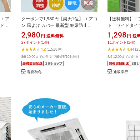
 エア
クーポンで1,980円【楽天1位】 エアコ
【送料無料】エ
ド 循
ン 風よけ カバー 最新型 結露防止
ト ワイドタイ
適 空気
60cm/90cm 冷房対策 180°角度調整 10
2,980
1,298
円
送料無料
円
送
 風よ
段階アーム伸縮 エアコン風向き調整
27
ポイント
(
1
倍)
11
ポイント
(
1
倍)
 長さ
風除け 風の直撃防止 長さ調整可 エア
4.2
(1,518件)
4.44
(2
下調整
コン風よけカバー 風向き 換気 エアコ
8/9 10:00までの注文で最短8/10お届け
8/9 12:00までの注
ンルーバー 冷房 暖房 節電 父の日 ギフ
ト
春夏秋冬
通販奉行