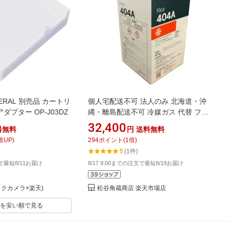
RAL 別売品 カートリ
個人宅配送不可 法人のみ 北海道・沖
ダプター OP-J03DZ
縄・離島配送不可 冷媒ガス 代替 フロ
ンガス メキシケムジャパン NRC R-
32,400
料無料
円
送料無料
404A 10kg
倍UP)
294
ポイント
(
1
倍)
5
(1件)
文で最短8/11お届け
8/17 9:00までの注文で最短8/19お届け
クカメラ×楽天)
松谷角蔵商店 楽天市場店
を安い順で見る