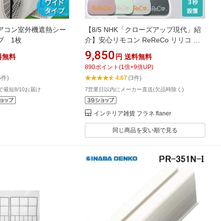
アコン室外機遮熱シー
【8/5 NHK「クローズアップ現代」紹
プ 1枚
介】安心リモコン ReReCo リリコ ス
マートリモコン 見守りリモコン スマ
9,850
料無料
円
送料無料
ート家電 エアコンオン 簡単操作 ネッ
890
ポイント
(
1
倍+
9
倍UP)
ト不要 ペット 高齢者 子供【送料無
5件)
4.67
(3件)
料】【メーカー直送】【海外×】【代
文で最短8/10お届け
7営業日以内にメーカー直送(欠品時除く)
引き不可】【ポイント10倍】
【p0819】
インテリア雑貨 フラネ flaner
同じ商品を安い順で見る