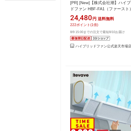
[PR]
[New]【株式会社潮】ハイ
ドファン HBF-FA1（ファースト
C/W（ハーフクリアー）2025年
24,480
円
送料無料
／ 業務用エアコンの直撃風対策
222
ポイント
(
1
倍)
8/9 15:00までの注文で最短8/10お届け
ハイブリッドファン公式楽天市場