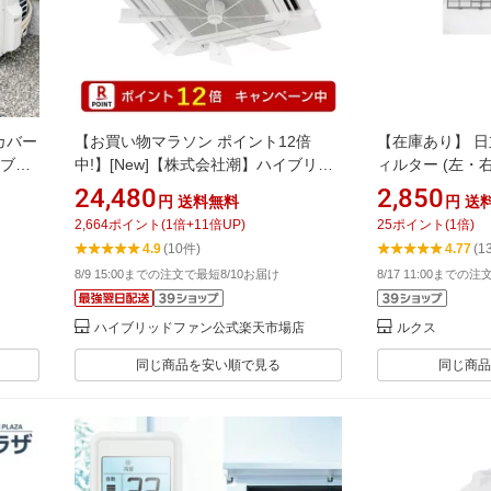
カバー
【お買い物マラソン ポイント12倍
【在庫あり】 日
ーブル
中!】[New]【株式会社潮】ハイブリッ
ィルター (左・右
 節電
ドファン HBF-FA1（ファースト）
123
24,480
2,850
円
送料無料
円
送
カバー
C/W（ハーフクリアー）2026年最新版
2,664
ポイント
(
1
倍+
11
倍UP)
25
ポイント
(
1
倍)
れ防止
／ 業務用エアコンの直撃風対策
4.9
(10件)
4.77
(1
8/9 15:00までの注文で最短8/10お届け
8/17 11:00までの
ハイブリッドファン公式楽天市場店
ルクス
同じ商品を安い順で見る
同じ商品