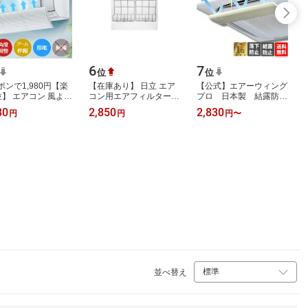
6
7
位
位
ポンで1,980円【楽
【在庫あり】 日立 エア
【公式】エアーウィング
位】 エアコン 風よけ
コン用エアフィルター
プロ 日本製 結露防止
ー 最新型 結露防止
(左・右セット) RAS-
マット付き エアコン
80
2,850
2,830
円
円
円
〜
m/90cm 冷房対策
A22Z-123
風除け カバー 省エ
°角度調…
ネ・冷房効率…
並べ替え