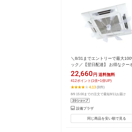
＼8/31までエントリーで最大100
ック／【翌日配達】 お得なクー
行中 [HBF-FA1 C/W]株式会社 潮
22,660
円
送料無料
根：ハーフクリアー、スポーク
412
ポイント
(
1
倍+
1
倍UP)
バー、センターメンバー：ホワイ
4.13
(8件)
イブリッドファン HYBRID-FAN
8/9 15:00までの注文で最短8/11お届け
設備プラザ
同じ商品を安い順で見る