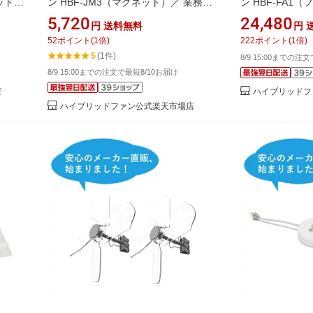
ッドフ
ン HBF-JM3（マグネット）／ 業務用
ン HBF-FA1
W（ハー
エアコンの直撃風対策
ック）2024年
5,720
24,480
円
送料無料
円
業務用
ンの直撃風対策
52
ポイント
(
1
倍)
222
ポイント
(
1
倍)
5
(1件)
8/9 15:00までの注
8/9 15:00までの注文で最短8/10お届け
店
ハイブリッドフ
ハイブリッドファン公式楽天市場店