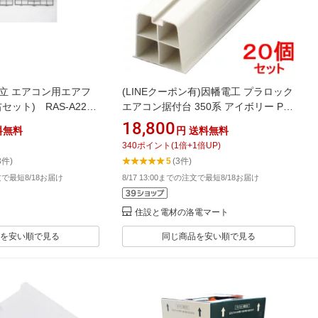
立 エアコン用エアフ
(LINEクーポン有)因幡電工 プラロック
セット) RAS-A22Z-
エアコン据付台 350系 アイボリー PR-
351N-I (20個セット)
18,800
料無料
円
送料無料
340
ポイント
(
1
倍+
1
倍UP)
3件)
5
(3件)
注文で最短8/18お届け
8/17 13:00までの注文で最短8/18お届け
住設と電材の洛電マート
を安い順で見る
同じ商品を安い順で見る