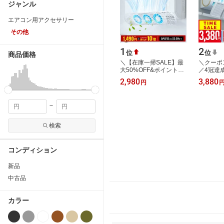
ジャンル
エアコン用アクセサリー
その他
1
2
位
位
商品価格
＼【在庫一掃SALE】最
＼クーポン
大50%OFF&ポイント10
／4冠達
倍 楽天ランキング1位 ／
け カバ
2,980
3,880
円
エアコン風除けカバー
ド 循環式
エアコンカバー…
風 風除け
~
検索
コンディション
新品
中古品
カラー