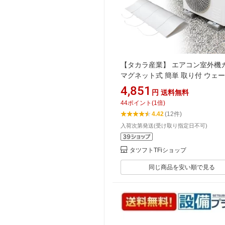
【タカラ産業】 エアコン室外機
マグネット式 簡単 取り付 ウェ
ーバー 幅調整可能 日除け 雪除け
4,851
円
送料無料
電力削減 省エネ エコ 効果 保護
44
ポイント
(
1
倍)
直射日光 太陽熱 カット 冷却 汚
4.42
(12件)
工具不要 SLK85
入荷次第発送(受け取り指定日不可)
タツフトTFiショップ
同じ商品を安い順で見る