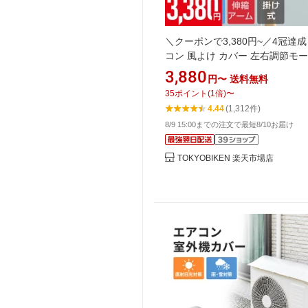
＼クーポンで3,380円~／4冠達成
コン 風よけ カバー 左右調節モー
環式送風 寒い 直撃風 風除け 快
3,880
円〜
送料無料
循環 角度調整 軽量 取り付け簡単
35
ポイント
(
1
倍)
〜
けカバー 冷房 暖房通用 結露防止
4.44
(1,312件)
調整可 省エネ 節電 リビング 上
8/9 15:00までの注文で最短8/10お届け
寝室 即納
TOKYOBIKEN 楽天市場店