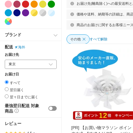
お届け先(離島除く)への最安送料
価格や送料、納期等の詳細は、商
商品のお届けに関するお客様ニー
ブランド
その他
すべて解除
配送
海外
お届け先
お届け日
すべて
翌日届く
翌々日までに届く
最強翌日配送 対象
商品
レビュー
[PR]
【お買い物マラソン ポイント