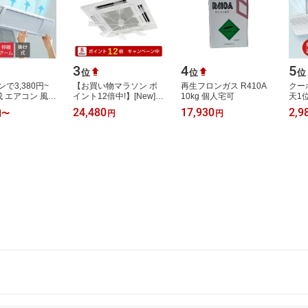
3
4
5
位
位
位
で3,380円~
【お買い物マラソン ポ
再生フロンガス R410A
クー
成 エアコン 風よ
イント12倍中!】[New]
10kg 個人宅可
天1
ー 左右調節モー
【株式会社潮】ハイブリ
カバ
24,480
17,930
2,9
円
〜
円
円
送風 寒い 直撃
ッドファン HBF-
60c
 …
FA1（ファースト）
180
C/W…