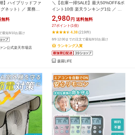
潮】ハイブリッドファ
＼【在庫一掃SALE】最大50%OFF&ポ
（マグネット）／ 業務用
イント10倍 楽天ランキング1位 ／ エ
風対策
アコン風除けカバー エアコンカバー
2,980
料無料
円
送料無料
エアコン 風除け エアコン 風よけカバ
27
ポイント
(
1
倍)
ー 3連ファン付き 冷房の直撃風対策 上
4.38
(219件)
文で最短8/10お届け
下180°角度調整 伸縮式 壁掛けエアコ
8/9 12:00までの注文で最短8/10お届け
ン用 工具不要 空気循環 省エネ
ランキング入賞
ァン公式楽天市場店
森羅LIFE