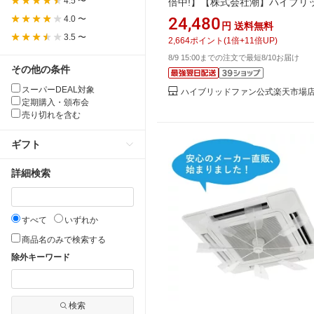
4.5 〜
倍中!】【株式会社潮】ハイブリ
ァン HBF-SJR（セカンド）C/
4.0 〜
24,480
円
送料無料
フクリアー）2026年最新版 ／ 
3.5 〜
2,664
ポイント
(
1
倍+
11
倍UP)
エアコンの直撃風対策
8/9 15:00までの注文で最短8/10お届け
その他の条件
スーパーDEAL対象
ハイブリッドファン公式楽天市場
定期購入・頒布会
売り切れを含む
ギフト
詳細検索
すべて
いずれか
商品名のみで検索する
除外キーワード
検索