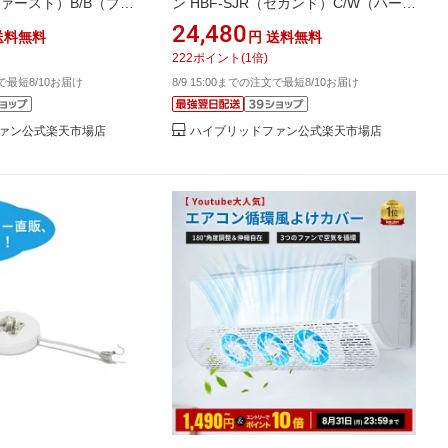
（ファースト）B/B（ブラ
ン HBF-SJR（セカンド）C/W（ハーフ
最新版 ／ 業務用エアコ
クリアー）2024年最新版 ／ 業務用エ
24,480
送料無料
円
送料無料
アコンの直撃風対策
222
ポイント
(
1
倍)
文で最短8/10お届け
8/9 15:00までの注文で最短8/10お届け
ァン公式楽天市場店
ハイブリッドファン公式楽天市場店