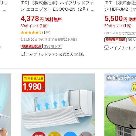
ブリッ
[PR]
【株式会社潮】ハイブリッドファ
[PR]
【株式会社
）
ン エココプター ECOCO-2N（2号）
ン HBF-JM2
最新版
2024年最新版 ／ 業務用エアコンの直
エアコンの直撃
4,378
5,500
円
送料無料
円
送
撃風対策
39
ポイント
(
1
倍)
50
ポイント
(
1
倍)
5
(1件)
8/9 15:00までの注
8/9 15:00までの注文で最短8/10お届け
店
ハイブリッドフ
ハイブリッドファン公式楽天市場店