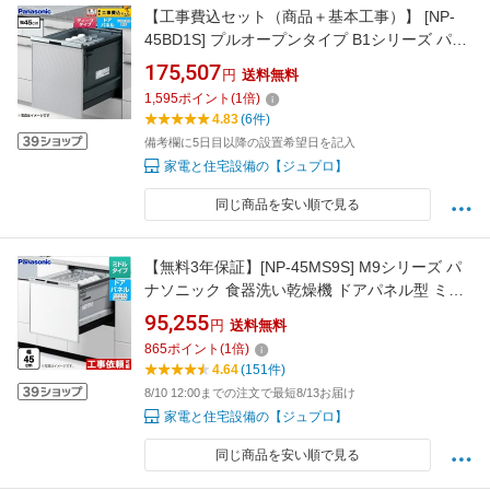
【工事費込セット（商品＋基本工事）】 [NP-
45BD1S] プルオープンタイプ B1シリーズ パナ
ソニック 食器洗い乾燥機 ドアパネル型 ディー
175,507
円
送料無料
プタイプ シルバー 【楽天リフォーム認定商
1,595
ポイント
(
1
倍)
品】工事費込み 【クーポン有★2026/8/17迄】
4.83
(6件)
備考欄に5日目以降の設置希望日を記入
家電と住宅設備の【ジュプロ】
同じ商品を安い順で見る
【無料3年保証】[NP-45MS9S] M9シリーズ パ
ナソニック 食器洗い乾燥機 ドアパネル型 ミド
ルタイプ 約5人分（40点） 運転コース：6コー
95,255
円
送料無料
ス(低温・標準・強力・スピーディ・予約・乾
865
ポイント
(
1
倍)
燥) シルバー 【送料無料】
4.64
(151件)
8/10 12:00までの注文で最短8/13お届け
家電と住宅設備の【ジュプロ】
同じ商品を安い順で見る