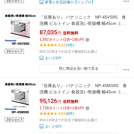
家電と住宅設備の【ジュプロ】
『在庫あり』 パナソニック NP-45VS9S 食
洗機 ビルトイン 食器洗い乾燥機 幅45cm ミド
ルタイプ ドアパネル型 ドアパネル別売 (NP-
87,035
円
送料無料
45VS7S の後継品) ☆2【あす楽関東】
1,582
ポイント
(
1
倍+
1
倍UP)
4.33
(3件)
8/10 13:00までの注文で最短8/11お届け
まいどDIY
同じ商品を安い順で見る
『在庫あり』 パナソニック NP-45MS9S 食
洗機 ビルトイン 食器洗い乾燥機 幅45cm ミド
ルタイプ ドアパネル型 ドアパネル別売 (NP-
95,126
円
送料無料
45MS8S の後継品) ☆2【あす楽関東】
1,728
ポイント
(
1
倍+
1
倍UP)
4.63
(8件)
8/10 13:00までの注文で最短8/11お届け
まいどDIY