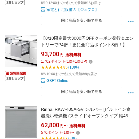
8/10 12:00までの注文で最短8/13お届け
家電と住宅設備の【ジュプロ】
同じ商品を安い順で見る
【8/10限定最大3000円OFFクーポン発行＆エン
トリーでP4倍！更に全商品ポイント3倍！】 パ
ナソニック ビルトイン食器洗い乾燥機 ミドル
93,700
円
送料無料
タイプ NP-45MS9S
1,702
ポイント
(
1
倍+
1
倍UP)
4.85
(13件)
8/8 10:00までの注文で最短8/9お届け
GBFT Online
同じ商品を安い順で見る
Rinnai RKW-405A-SV シルバー [ビルトイン食
器洗い乾燥機 (スライドオープンタイプ 幅45cm
5人用)]
62,800
円〜
送料無料
570
ポイント
(
1
倍)
〜
4.67
(3件)