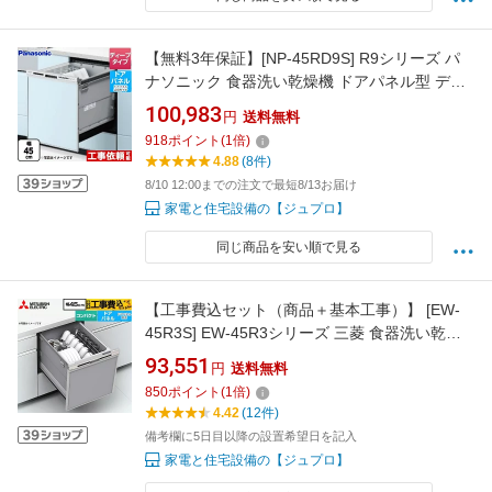
【無料3年保証】[NP-45RD9S] R9シリーズ パ
ナソニック 食器洗い乾燥機 ドアパネル型 ディ
ープタイプ 約6人分（44点） 運転コース：6コ
100,983
円
送料無料
ース(低温・少量・標準・強力・予約・乾燥) シ
918
ポイント
(
1
倍)
ルバー 【送料無料】
4.88
(8件)
8/10 12:00までの注文で最短8/13お届け
家電と住宅設備の【ジュプロ】
同じ商品を安い順で見る
【工事費込セット（商品＋基本工事）】 [EW-
45R3S] EW-45R3シリーズ 三菱 食器洗い乾燥
機 ドアパネル型 コンパクトタイプ 浅型 シルバ
93,551
円
送料無料
ー 【楽天リフォーム認定商品】 【クーポン有
850
ポイント
(
1
倍)
★2026/8/17迄】
4.42
(12件)
備考欄に5日目以降の設置希望日を記入
家電と住宅設備の【ジュプロ】