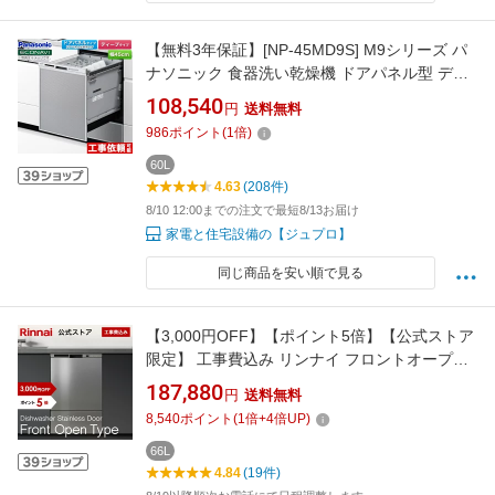
【無料3年保証】[NP-45MD9S] M9シリーズ パ
ナソニック 食器洗い乾燥機 ドアパネル型 ディ
ープタイプ 約6人分（48点） 運転コース：6コ
108,540
円
送料無料
ース(低温・標準・強力・スピーディ・予約・乾
986
ポイント
(
1
倍)
燥) シルバー 【送料無料】
60L
4.63
(208件)
8/10 12:00までの注文で最短8/13お届け
家電と住宅設備の【ジュプロ】
同じ商品を安い順で見る
【3,000円OFF】【ポイント5倍】【公式ストア
限定】 工事費込み リンナイ フロントオープン
タイプ 食洗機 ビルトイン 食器洗い乾燥機 ステ
187,880
円
送料無料
ンレスドア 通常モデル 幅45cm 食器洗浄機
8,540
ポイント
(
1
倍+
4
倍UP)
66L
4.84
(19件)