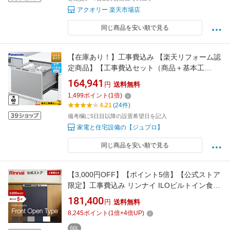
アクオリー 楽天市場店
同じ商品を安い順で見る
【在庫あり！】工事費込み 【楽天リフォーム認
定商品】【工事費込セット（商品＋基本工
事）】[NP-60MS8S] パナソニック 食器洗い乾
164,941
円
送料無料
燥機 ドアパネル型 幅60cm M8シリーズ 新ワイ
1,499
ポイント
(
1
倍)
ドタイプ 【クーポン有★2026/8/17迄】
4.21
(24件)
備考欄に5日目以降の設置希望日を記入
家電と住宅設備の【ジュプロ】
同じ商品を安い順で見る
【3,000円OFF】【ポイント5倍】【公式ストア
限定】工事費込み リンナイ ILOビルトイン食器
洗い乾燥機 フロントオープンタイプ 通常モデ
181,400
円
送料無料
ル 幅45cm 食器洗浄機 食器乾燥機 送料無料
8,245
ポイント
(
1
倍+
4
倍UP)
66L