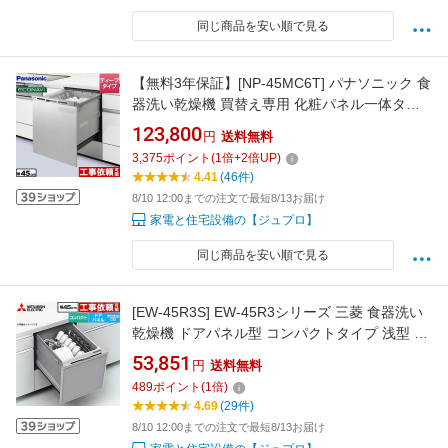
同じ商品を安い順で見る
【無料3年保証】[NP-45MC6T] パナソニック 食
器洗い乾燥機 買替え専用 化粧パネル一体タイ
プ ディープタイプ 幅45cm 奥行き60cm対応 食
123,800
円
送料無料
器点数：44点/約6人分 プラネットアーム洗浄
3,375
ポイント
(
1
倍+
2
倍UP)
ムービングラック エコナビ シルバー ビルトイ
4.41
(46件)
ン食洗機 食器洗い乾燥機
8/10 12:00までの注文で最短8/13お届け
家電と住宅設備の【ジュプロ】
同じ商品を安い順で見る
[EW-45R3S] EW-45R3シリーズ 三菱 食器洗い
乾燥機 ドアパネル型 コンパクトタイプ 浅型 約
5人分(40点) 幅45cm シルバー 【送料無料】
53,851
円
送料無料
489
ポイント
(
1
倍)
4.69
(29件)
8/10 12:00までの注文で最短8/13お届け