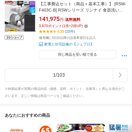
【工事費込セット（商品＋基本工事）】 [RSW-
F403C-B] RSWシリーズ リンナイ 食器洗い乾
燥機 ドアパネルタイプ ディープタイプ ブラッ
141,975
円
送料無料
ク(ツヤ消) 化粧パネル付属 【楽天リフォーム認
3,870
ポイント
(
1
倍+
2
倍UP)
定商品】 【クーポン有★2026/8/17迄】
4.35
(20件)
備考欄に5日目以降の設置希望日を記入
家電と住宅設備の【ジュプロ】
同じ商品を安い順で見る
1
/
103
※検索結果が実際の商品内容（価格、送料、ポイント、在庫等）と異なる場合がご
ざいます。正しい情報は商品ページをご確認ください。
あなたにおすすめの商品