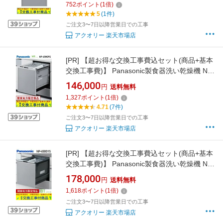
752
ポイント
(
1
倍)
5
(1件)
ご注文3〜7日以降営業日での工事
アクオリー 楽天市場店
[PR]
【超お得な交換工事費込セット(商品+基本
交換工事費)】 Panasonic製食器洗い乾燥機 NP-
45MD9S ディープタイプ 関東地方限定(別途出
146,000
円
送料無料
張費が必要な地域もございます)
1,327
ポイント
(
1
倍)
4.71
(7件)
ご注文3〜7日以降営業日での工事
アクオリー 楽天市場店
[PR]
【超お得な交換工事費込セット(商品+基本
交換工事費)】 Panasonic製食器洗い乾燥機 NP-
45BD1S 関東地方限定(別途出張費が必要な地域
178,000
円
送料無料
もございます)
1,618
ポイント
(
1
倍)
ご注文3〜7日以降営業日での工事
アクオリー 楽天市場店