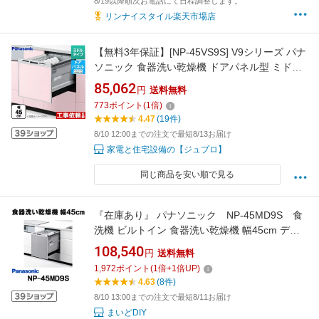
8/19以降順次お電話にて日程調整します。
リンナイスタイル楽天市場店
【無料3年保証】[NP-45VS9S] V9シリーズ パナ
ソニック 食器洗い乾燥機 ドアパネル型 ミドル
タイプ 約5人分（40点） 運転コース：6コース
85,062
円
送料無料
(低温・少量・標準・強力・予約・乾燥) シルバ
773
ポイント
(
1
倍)
ー 【送料無料】
4.47
(19件)
8/10 12:00までの注文で最短8/13お届け
家電と住宅設備の【ジュプロ】
同じ商品を安い順で見る
『在庫あり』 パナソニック NP-45MD9S 食
洗機 ビルトイン 食器洗い乾燥機 幅45cm ディ
ープタイプ ドアパネル型 ドアパネル別売 (NP-
108,540
円
送料無料
45MD8S の後継品) ☆2【あす楽関東】
1,972
ポイント
(
1
倍+
1
倍UP)
4.63
(8件)
8/10 13:00までの注文で最短8/11お届け
まいどDIY