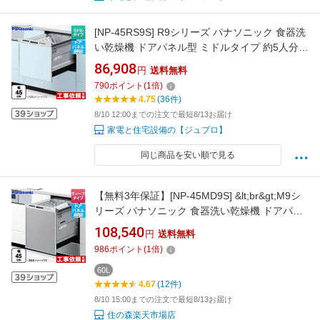
[NP-45RS9S] R9シリーズ パナソニック 食器洗
い乾燥機 ドアパネル型 ミドルタイプ 約5人分
（40点） 運転コース：6コース(低温・少量・標
86,908
円
送料無料
準・強力・予約・乾燥) シルバー 【送料無料】
790
ポイント
(
1
倍)
【3年保証】
4.75
(36件)
8/10 12:00までの注文で最短8/13お届け
家電と住宅設備の【ジュプロ】
同じ商品を安い順で見る
【無料3年保証】[NP-45MD9S] &lt;br&gt;M9シ
リーズ パナソニック 食器洗い乾燥機 ドアパネ
ル型 ディープタイプ 約6人分（48点） 運転コ
108,540
円
送料無料
ース：6コース(低温・標準・強力・スピーデ
986
ポイント
(
1
倍)
ィ・予約・乾燥) シルバー 【送料無料】
60L
4.67
(12件)
8/10 15:00までの注文で最短8/13お届け
住の森楽天市場店