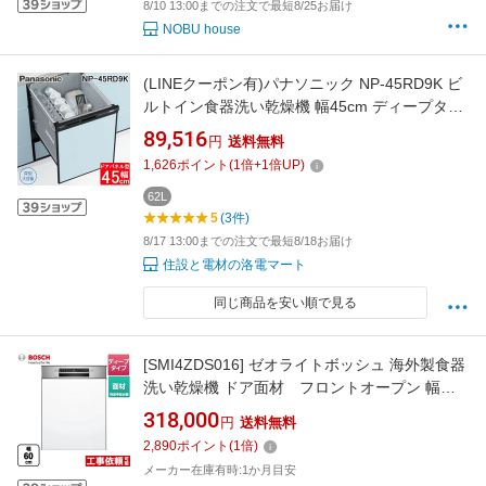
8/10 13:00までの注文で最短8/25お届け
NOBU house
(LINEクーポン有)パナソニック NP-45RD9K ビ
ルトイン食器洗い乾燥機 幅45cm ディープタイ
プ ドアパネル型 6人分 ブラック 食洗機 (パネル
89,516
円
送料無料
別売) R9シリーズ 食器洗い機 食洗器 深型
1,626
ポイント
(
1
倍+
1
倍UP)
Panasonic
62L
5
(3件)
8/17 13:00までの注文で最短8/18お届け
住設と電材の洛電マート
同じ商品を安い順で見る
[SMI4ZDS016] ゼオライトボッシュ 海外製食器
洗い乾燥機 ドア面材 フロントオープン 幅
60cm 洗浄容量：12人分 84点 ディープ 【送
318,000
円
送料無料
料無料】 メーカー直送品 配送地域限定品※地
2,890
ポイント
(
1
倍)
図確認要 時間指定・日祝配送・代引不可
メーカー在庫有時:1か月目安