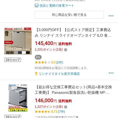
住設と電材の洛電マート
同じ商品を安い順で見る
【3,000円OFF】【公式ストア限定】工事費込
み リンナイ スライドオープンタイプ ILO 食器
洗い乾燥機 通常モデル イーロ ビルトイン 食洗
145,400
円
送料無料
機 5年保証付 幅45cm 食器洗浄機 送料無料
1,321
ポイント
(
1
倍)
42L
3.5
(2件)
8/19以降順次お電話にて日程調整します。
リンナイスタイル楽天市場店
【超お得な交換工事費込セット(商品+基本交換
工事費)】 Panasonic製食器洗い乾燥機 NP-
45MD9S ディープタイプ 関東地方限定(別途出
146,000
円
送料無料
張費が必要な地域もございます)
1,327
ポイント
(
1
倍)
4.71
(7件)
ご注文3〜7日以降営業日での工事