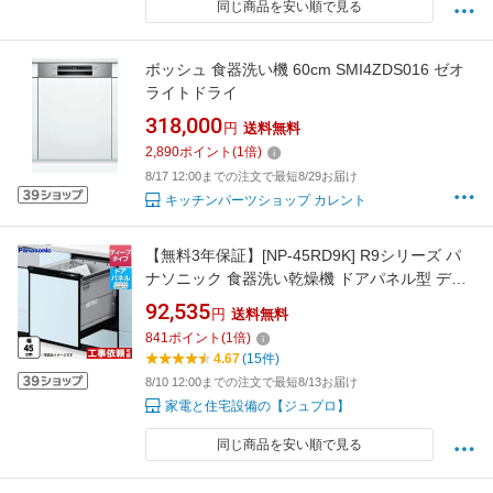
同じ商品を安い順で見る
ボッシュ 食器洗い機 60cm SMI4ZDS016 ゼオ
ライトドライ
318,000
円
送料無料
2,890
ポイント
(
1
倍)
8/17 12:00までの注文で最短8/29お届け
キッチンパーツショップ カレント
【無料3年保証】[NP-45RD9K] R9シリーズ パ
ナソニック 食器洗い乾燥機 ドアパネル型 ディ
ープタイプ 約6人分（44点） 運転コース：6コ
92,535
円
送料無料
ース(低温・少量・標準・強力・予約・乾燥) ブ
841
ポイント
(
1
倍)
ラック 【送料無料】
4.67
(15件)
8/10 12:00までの注文で最短8/13お届け
家電と住宅設備の【ジュプロ】
同じ商品を安い順で見る