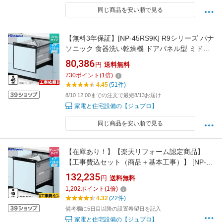
同じ商品を安い順で見る
【無料3年保証】[NP-45RS9K] R9シリーズ パナ
ソニック 食器洗い乾燥機 ドアパネル型 ミドル
タイプ 約5人分（40点） 運転コース：6コース
80,386
円
送料無料
(低温・少量・標準・強力・予約・乾燥) ブラッ
730
ポイント
(
1
倍)
ク 【送料無料】
4.45
(51件)
8/10 12:00までの注文で最短8/13お届け
家電と住宅設備の【ジュプロ】
同じ商品を安い順で見る
【在庫あり！】【楽天リフォーム認定商品】
【工事費込セット（商品＋基本工事）】 [NP-
45RD9K] R9シリーズ パナソニック 食器洗い乾
132,235
円
送料無料
燥機 ドアパネル型 ディープタイプ ブラック
1,202
ポイント
(
1
倍)
【クーポン有★2026/8/17迄】
4.32
(22件)
備考欄に5日目以降の設置希望日を記入
家電と住宅設備の【ジュプロ】