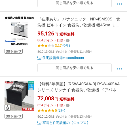
同じ商品を安い順で見る
『在庫あり』 パナソニック NP-45MS9S 食
洗機 ビルトイン 食器洗い乾燥機 幅45cm ミド
ルタイプ ドアパネル型 ドアパネル別売 (NP-
95,126
円
送料無料
45MS8S の後継品) ☆2【あす楽関東】
864
ポイント
(
1
倍)
3.17
(6件)
8/10 13:00までの注文で最短8/11お届け
住宅設備機器のcoordiroom
同じ商品を安い順で見る
【無料3年保証】[RSW-405AA-B] RSW-405AA
シリーズ リンナイ 食器洗い乾燥機 ドアパネル
タイプ ミドルタイプ（浅型） 幅45cm ブラック
72,008
円
送料無料
【送料無料】
654
ポイント
(
1
倍)
5
(2件)
8/10 12:00までの注文で最短8/13お届け
家電と住宅設備の【ジュプロ】