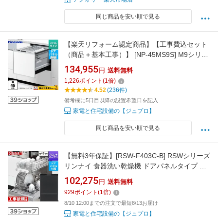
同じ商品を安い順で見る
【楽天リフォーム認定商品】【工事費込セット
（商品＋基本工事）】 [NP-45MS9S] M9シリー
ズ パナソニック 食器洗い乾燥機 ドアパネル型
134,955
円
送料無料
ミドルタイプ シルバー 【クーポン有
1,226
ポイント
(
1
倍)
★2026/8/17迄】
4.52
(236件)
備考欄に5日目以降の設置希望日を記入
家電と住宅設備の【ジュプロ】
同じ商品を安い順で見る
【無料3年保証】[RSW-F403C-B] RSWシリーズ
リンナイ 食器洗い乾燥機 ドアパネルタイプ デ
ィープタイプ 幅45cm 適合キッチン奥行き
102,275
円
送料無料
60cm ブラック(ツヤ消) 化粧パネル付属 【送料
929
ポイント
(
1
倍)
無料】
8/10 12:00までの注文で最短8/13お届け
家電と住宅設備の【ジュプロ】