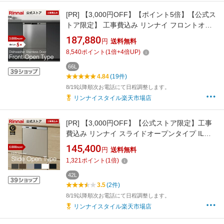
[PR]
【3,000円OFF】【ポイント5倍】【公式ス
トア限定】 工事費込み リンナイ フロントオー
プンタイプ 食洗機 ビルトイン 食器洗い乾燥機
187,880
円
送料無料
ステンレスドア 通常モデル 幅45cm 食器洗浄機
8,540
ポイント
(
1
倍+
4
倍UP)
66L
4.84
(19件)
8/19以降順次お電話にて日程調整します。
リンナイスタイル楽天市場店
[PR]
【3,000円OFF】【公式ストア限定】工事
費込み リンナイ スライドオープンタイプ ILO
食器洗い乾燥機 通常モデル イーロ ビルトイン
145,400
円
送料無料
食洗機 5年保証付 幅45cm 食器洗浄機 送料無料
1,321
ポイント
(
1
倍)
42L
3.5
(2件)
8/19以降順次お電話にて日程調整します。
リンナイスタイル楽天市場店