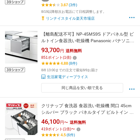
3.67
(3件)
8/19以降順次お電話にて日程調整します。
リンナイスタイル楽天市場店
【離島配送不可】NP-45MS9S ドアパネル型 ビ
ルトイン食器洗い乾燥機 Panasonic パナソニッ
ク M9シリーズ ハイグレードモデル ミドルタイ
93,700
円
送料無料
プ(幅45cm) NP45MS9S
851
ポイント
(
1
倍)
4.88
(8件)
8/8 13:00までの注文で最短8/9お届け
生活家電ディープライス
同じ商品を安い順で見る
クリナップ 食洗器 食器洗い乾燥機 間口 45cm
シルバー ブラック パネルタイプ ビルトイン プ
ルオープン｜ZWPP45R21ADK-E｜
46,100
円〜
送料無料
ZWPP45R21LDS-E｜ 食器洗い機 食器乾燥機
419
ポイント
(
1
倍)
〜
交換 ビルトイン食洗機 ビルトイン食器洗い乾
4.5
(6件)
燥機 クリナップ食洗機