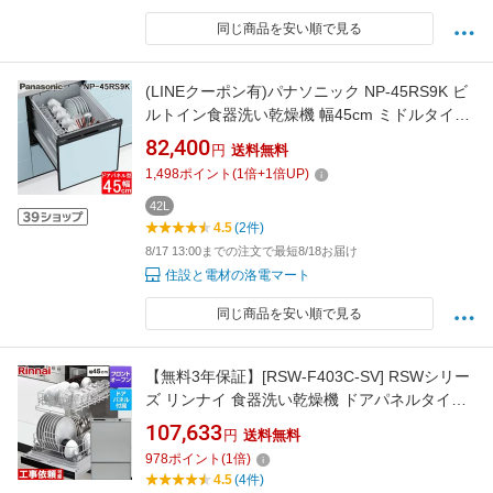
同じ商品を安い順で見る
(LINEクーポン有)パナソニック NP-45RS9K ビ
ルトイン食器洗い乾燥機 幅45cm ミドルタイプ
ドアパネル型 5人分 ブラック 食洗機 (パネル別
82,400
円
送料無料
売) R9シリーズ 食器洗い機 食洗器 浅型
1,498
ポイント
(
1
倍+
1
倍UP)
Panasonic
42L
4.5
(2件)
8/17 13:00までの注文で最短8/18お届け
住設と電材の洛電マート
同じ商品を安い順で見る
【無料3年保証】[RSW-F403C-SV] RSWシリー
ズ リンナイ 食器洗い乾燥機 ドアパネルタイプ
ディープタイプ 幅45cm 適合キッチン奥行き
107,633
円
送料無料
60cm グレー(光沢) 化粧パネル付属 【送料無
978
ポイント
(
1
倍)
料】
4.5
(4件)