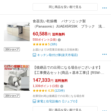
同じ商品を安い順で見る
食器洗い乾燥機 パナソニック製
（Panasonic）JUAE45RS9K ブラック 浅型
タイプ パネル材仕様 【パネル材別売】
60,588
円
送料無料
550
ポイント
(
1
倍)
5
(3件)
お届けまで14営業日前後(土日祝休業)
キッチン取付け隊(楽天市場店)
【後継品での出荷になる場合がございます】
【工事費込セット(商品＋基本工事)】[RSW-
F402C-SV] リンナイ 食器洗い乾燥機 フロント
147,333
円
送料無料
オープン 幅45cm 化粧パネル対応 ビルトイン食
1,339
ポイント
(
1
倍)
洗機 【RKWR-F402CSVの後継品】庫内形状：
4.35
(123件)
深型 シルバー 【クーポン有★2026/8/17迄】
在庫切れ時は後継品での出荷になる場合有
家電と住宅設備の【ジュプロ】
同じ商品を安い順で見る