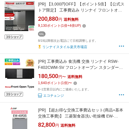
[PR]
【3,000円OFF】【ポイント5倍】【公式ス
トア限定】 工事費込み リンナイ フロントオー
プンタイプ 食洗機 ウルトラファインバブルモ
200,880
円
送料無料
デル ビルトイン 食器洗い乾燥機 ステンレスド
9,130
ポイント
(
1
倍+
4
倍UP)
ア 幅45cm
66L
8/19以降順次お電話にて日程調整します。
リンナイスタイル楽天市場店
[PR]
工事費込み 食洗機 交換 リンナイ RSW-
F402CWM-SV フロントオープン スタンダード
グレード シルバー 上下2段カゴ ビルトイン 食
180,500
円〜
送料無料
洗器 Rinnai 食器洗浄機 食器乾燥機 メーカー認
1,640
ポイント
(
1
倍)
〜
定施工
0~1営業日以内にご連絡いたします。
エコチェンジ
[PR]
【超お得な交換工事費込セット(商品+基本
交換工事費)】 三菱製食器洗い乾燥機 EW-
45R3S ※関東地方限定(別途出張費が必要な地
82,800
円
送料無料
域もございます)