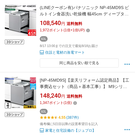
(LINEクーポン有)パナソニック NP-45MD9S ビ
ルトイン食器洗い乾燥機 幅45cm ディープタイ
プ ドアパネル型 6人分 シルバー 食洗機 (パネル
108,540
円
送料無料
別売) M9シリーズ 食器洗い機 食洗器 深型 AIエ
1,972
ポイント
(
1
倍+
1
倍UP)
コナビ Panasonic
60L
8/17 13:00までの注文で最短8/18お届け
住設と電材の洛電マート
同じ商品を安い順で見る
[NP-45MD9S]【楽天リフォーム認定商品】【工
事費込セット（商品＋基本工事）】 M9シリー
ズ パナソニック 食器洗い乾燥機 ドアパネル型
148,240
円
送料無料
ディープタイプ シルバー 【クーポン有
1,347
ポイント
(
1
倍)
★2026/8/17迄】
60L
4.55
(387件)
備考欄に5日目以降の設置希望日を記入
家電と住宅設備の【ジュプロ】