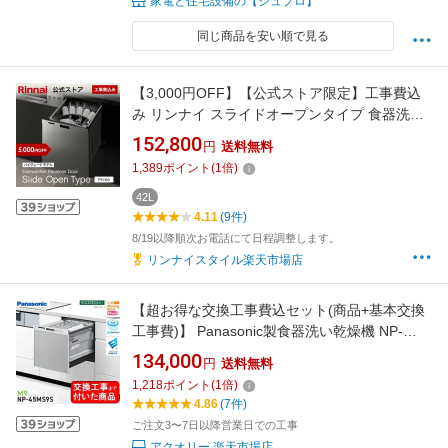
家電と住宅設備の【ジュプロ】
同じ商品を安い順で見る
【3,000円OFF】【公式ストア限定】工事費込
み リンナイ スライドオープンタイプ 食器洗い
乾燥機 ステンレスドア Prime(プライム) 通常モ
152,800
円
送料無料
デル ビルトイン 食洗機 幅45cm 送料無料
1,389
ポイント
(
1
倍)
42L
4.11
(9件)
8/19以降順次お電話にて日程調整します。
リンナイスタイル楽天市場店
【超お得な交換工事費込セット(商品+基本交換
工事費)】 Panasonic製食器洗い乾燥機 NP-
45MS9S ミドルタイプ 関東地方限定(別途出張
134,000
円
送料無料
費が必要な地域もございます)
1,218
ポイント
(
1
倍)
4.86
(7件)
ご注文3〜7日以降営業日での工事
アクオリー 楽天市場店