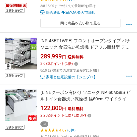
8/8 15:00までの注文で最短8/9お届け
総合通販PREMOA 楽天市場店
同じ商品を安い順で見る
[NP-45EF1WPE] フロントオープンタイプ パナ
ソニック 食器洗い乾燥機 ドアフル面材型 ディ
ープタイプ 約9人分（58点）庫内容積：約122L
289,999
円
送料無料
45cm 適合キッチン奥行き60cm 操作部：鏡面
2,636
ポイント
(
1
倍)
ブラック 【送料無料】
8/10 12:00までの注文で最短8/13お届け
家電と住宅設備の【ジュプロ】
(LINEクーポン有)パナソニック NP-60MS8S ビ
ルトイン食器洗い乾燥機 幅60cm ワイドタイプ
ドアパネル型 7人分 シルバー 食洗機 (パネル別
122,800
円
送料無料
売) M8シリーズ 食器洗い機 食洗器 AIエコナビ
2,232
ポイント
(
1
倍+
1
倍UP)
大容量 Panasonic 家電
57L
4.67
(6件)
8/17 13:00までの注文で最短8/18お届け