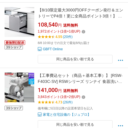
【8/10限定最大3000円OFFクーポン発行＆エン
トリーでP4倍！更に全商品ポイント3倍！】 パ
ナソニック ビルトイン食器洗い乾燥機 ディー
108,540
円
送料無料
プタイプ シルバー NP-45MD9S
1,972
ポイント
(
1
倍+
1
倍UP)
4.55
(20件)
8/8 10:00までの注文で最短8/9お届け
GBFT Online
同じ商品を安い順で見る
【工事費込セット（商品＋基本工事）】 [RSW-
F403C-SV] RSWシリーズ リンナイ 食器洗い乾
燥機 ドアパネルタイプ ディープタイプ グレー
141,000
円
送料無料
(光沢) 化粧パネル付属 【楽天リフォーム認定商
3,843
ポイント
(
1
倍+
2
倍UP)
品】 【クーポン有★2026/8/17迄】
4.73
(26件)
備考欄に5日目以降の設置希望日を記入
家電と住宅設備の【ジュプロ】
同じ商品を安い順で見る