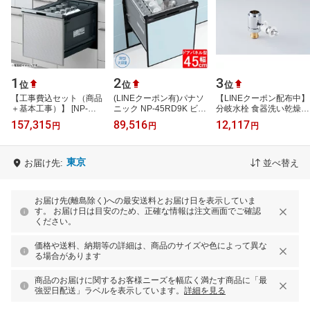
1
2
3
位
位
位
【工事費込セット（商品
(LINEクーポン有)パナソ
【LINEクーポン配布中】
＋基本工事）】 [NP-
ニック NP-45RD9K ビル
分岐水栓 食器洗い乾燥機
45BS1S] プルオープンタ
トイン食器洗い乾燥機 幅
用分岐栓 シングル分岐水
157,315
89,516
12,117
円
円
円
イプ B1シリーズ パナソ
45cm ディープタイプ ド
栓・INAX社用 パナソニ
ニック 食器洗…
アパネル型…
ック [CB-…
東京
お届け先:
並べ替え
お届け先(離島除く)への最安送料とお届け日を表示していま
す。 お届け日は目安のため、正確な情報は注文画面でご確認
ください。
価格や送料、納期等の詳細は、商品のサイズや色によって異な
る場合があります
商品のお届けに関するお客様ニーズを幅広く満たす商品に「最
強翌日配送」ラベルを表示しています。
詳細を見る