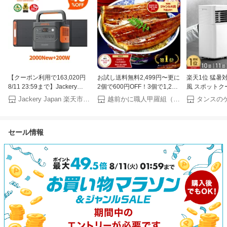
【クーポン利用で163,020円
お試し送料無料2,499円〜更に
楽天1位 猛暑
8/11 23:59まで】Jackery
2個で600円OFF！3個で1,200
風 スポットク
Solar Generator 2000 New
円OFF！4個で2,000円OFF！
トカバー付 窓
Jackery Japan 楽天市場店
越前かに職人甲羅組（DENSHOKU）
2042Wh 200W ポータブル電
楽天グルメ大賞受賞！楽天1位
し窓 テラス窓 腰
源 ソーラーパネル セット 大
国産 うなぎ蒲焼き ウナギ お
日 11畳30L/
容量 長寿命 バッテリー 定格
中元 ギフト 土用丑の日【P】
庭用 エアコン
セール情報
2200W コンパクト 急速充電
ン クーラー 
防災 家庭用 アウトドア用
ー 移動式エア
UPS機能 アプリ 太陽光発電
ジャクリ