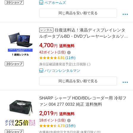
ベアホームズ
同じ商品を安い順で見る
往復送料込！液晶ディスプレイレンタ
レンタル
ルポータブルBD・DVDプレーヤーレンタルソニ
ー ポータブルBlu-ray/DVDプレーヤーBDP-
4,700
円
送料無料
SX910（1週間レンタル）
42
ポイント
(
1
倍)
4.91
(11件)
身分証確認後発送予定(土日祝除く)
パソコンレンタルマン
同じ商品を安い順で見る
SHARP シャープ HDD/BDレコーダー用 冷却フ
ァン 004 277 0032 純正 送料無料
2,019
円
送料無料
18
ポイント
(
1
倍)
4.73
(15件)
在庫有(午前中注文当日出荷 休業日除く[1]