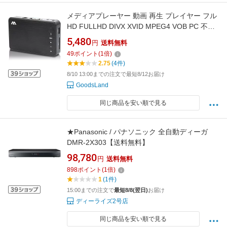
メディアプレーヤー 動画 再生 プレイヤー フル
HD FULLHD DIVX XVID MPEG4 VOB PC 不要
TV HDMI VGA
5,480
円
送料無料
49
ポイント
(
1
倍)
2.75
(4件)
8/10 13:00までの注文で最短8/12お届け
GoodsLand
同じ商品を安い順で見る
★Panasonic / パナソニック 全自動ディーガ
DMR-2X303【送料無料】
98,780
円
送料無料
898
ポイント
(
1
倍)
1
(1件)
15:00までの注文で
最短8/8(翌日)
お届け
ディーライズ2号店
同じ商品を安い順で見る