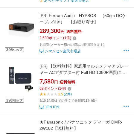
あっと!テラフィ 楽天市場店
[PR]
Ferrum Audio HYPSOS （50cm DCケ
ーブル付き） 【お取り寄せ】
289,300
円
送料無料
2,630
ポイント
(
1
倍)
お取寄(メーカー切れの際はお時間頂きます)
シマムセン楽天市場店
[PR]
【送料無料】家庭用マルチメディアプレー
ヤー ACアダプター付 Full HD 1080P画質に対
応 オート電源 レジュームあり テレビやモニタ
7,580
円
送料無料
ーで再生 HDMI ポータブルメディアプレーヤー
68
ポイント
(
1
倍)
1.5
(2件)
8/10 14:00までの注文で最短8/11お届け
JONJON
★Panasonic / パナソニック ディーガ DMR-
2W102【送料無料】