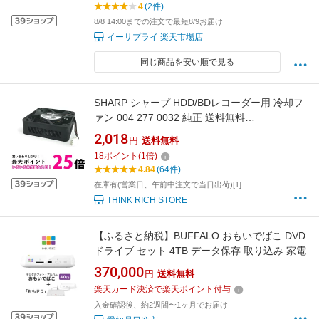
4
(2件)
8/8 14:00までの注文で最短8/9お届け
イーサプライ 楽天市場店
同じ商品を安い順で見る
SHARP シャープ HDD/BDレコーダー用 冷却フ
ァン 004 277 0032 純正 送料無料
【SK00465】
2,018
円
送料無料
18
ポイント
(
1
倍)
4.84
(64件)
在庫有(営業日、午前中注文で当日出荷)[1]
THINK RICH STORE
【ふるさと納税】BUFFALO おもいでばこ DVD
ドライブ セット 4TB データ保存 取り込み 家電
370,000
円
送料無料
楽天カード決済で楽天ポイント付与
入金確認後、約2週間〜1ヶ月でお届け