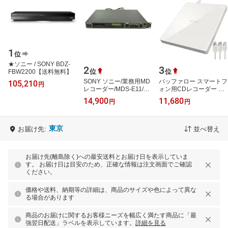
1
位
★ソニー / SONY BDZ-
2
3
位
位
FBW2200【送料無料】
SONY ソニー/業務用MD
バッファロー スマートフ
105,210
円
レコーダー/MDS-E11/AB
ォン用CDレコーダー ラ
ランク/75【中古】
クレコ ケーブルモデル
14,900
11,680
円
円
RR-C1-WH ホワイト
RRC1WH (納期目…
東京
お届け先:
並べ替え
お届け先(離島除く)への最安送料とお届け日を表示していま
す。 お届け日は目安のため、正確な情報は注文画面でご確認
ください。
価格や送料、納期等の詳細は、商品のサイズや色によって異な
る場合があります
商品のお届けに関するお客様ニーズを幅広く満たす商品に「最
強翌日配送」ラベルを表示しています。
詳細を見る