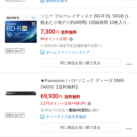
愛知県日進市
ソニー ブルーレイディスク BD-R DL 50GB (1
枚あたり地デジ約6時間) 1回録画用 10枚入り 4
倍速ダビング対応 ケース付 送料無料
7,300
円
送料無料
66
ポイント
(
1
倍)
1~2日以内に発送予定(店舗休業日を除く)
ホームファッションストア
同じ商品を安い順で見る
★Panasonic / パナソニック ディーガ DMR-
2W202【送料無料】
69,930
円
送料無料
3,175
ポイント
(
1
倍+
4
倍UP)
15:00までの注文で
最短8/8(翌日)
お届け
ディーライズ楽天市場店
同じ商品を安い順で見る