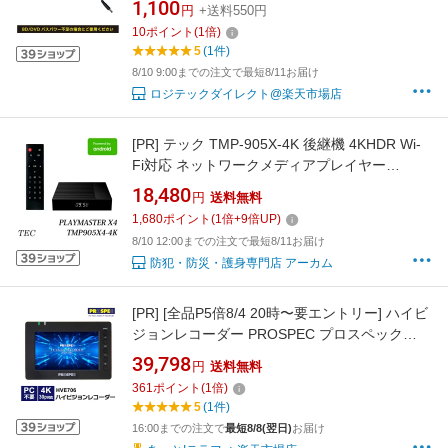
1,100
円
+送料550円
10
ポイント
(
1
倍)
5
(1件)
8/10 9:00までの注文で最短8/11お届け
ロジテックダイレクト@楽天市場店
[PR]
テック TMP-905X-4K 後継機 4KHDR Wi-
Fi対応 ネットワークメディアプレイヤー
AndroidプレーヤーPLAYMASTER X4
18,480
円
送料無料
TMP905X4-4K
1,680
ポイント
(
1
倍+
9
倍UP)
8/10 12:00までの注文で最短8/11お届け
防犯・防災・護身専門店 アーカム
[PR]
[全品P5倍8/4 20時〜要エントリー] ハイビ
ジョンレコーダー PROSPEC プロスペック
HVE706
39,798
円
送料無料
361
ポイント
(
1
倍)
5
(1件)
16:00までの注文で
最短8/8(翌日)
お届け