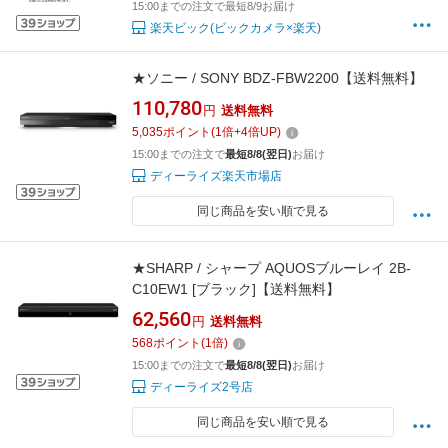
15:00までの注文で最短8/9お届け
楽天ビック(ビックカメラ×楽天)
★ソニー / SONY BDZ-FBW2200【送料無料】
110,780
円
送料無料
5,035
ポイント
(
1
倍+
4
倍UP)
15:00までの注文で
最短8/8(翌日)
お届け
ディーライズ楽天市場店
同じ商品を安い順で見る
★SHARP / シャープ AQUOSブルーレイ 2B-
C10EW1 [ブラック]【送料無料】
62,560
円
送料無料
568
ポイント
(
1
倍)
15:00までの注文で
最短8/8(翌日)
お届け
ディーライズ2号店
同じ商品を安い順で見る