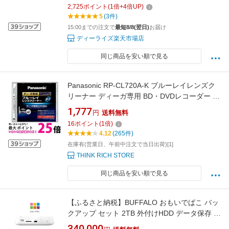
2,725
ポイント
(
1
倍+
4
倍UP)
5
(3件)
15:00までの注文で
最短8/8(翌日)
お届け
ディーライズ楽天市場店
同じ商品を安い順で見る
Panasonic RP-CL720A-K ブルーレイレンズク
リーナー ディーガ専用 BD・DVDレコーダー ク
リーナー パナソニック RPCL720AK BDレンズ
1,777
円
送料無料
クリーナ 送料無料 【SJ01949】
16
ポイント
(
1
倍)
4.12
(265件)
在庫有(営業日、午前中注文で当日出荷)[1]
THINK RICH STORE
同じ商品を安い順で見る
【ふるさと納税】BUFFALO おもいでばこ バッ
クアップ セット 2TB 外付けHDD データ保存 家
電 お届け：2025年4月下旬以降
340,000