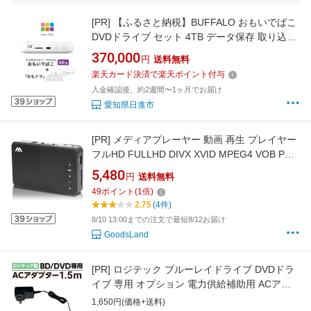
[PR]
【ふるさと納税】BUFFALO おもいでばこ
DVDドライブ セット 4TB データ保存 取り込み
家電
370,000
円
送料無料
楽天カード決済で楽天ポイント付与
入金確認後、約2週間〜1ヶ月でお届け
愛知県日進市
[PR]
メディアプレーヤー 動画 再生 プレイヤー
フルHD FULLHD DIVX XVID MPEG4 VOB PC
不要 TV HDMI VGA
5,480
円
送料無料
49
ポイント
(
1
倍)
2.75
(4件)
8/10 13:00までの注文で最短8/12お届け
GoodsLand
[PR]
ロジテック ブルーレイドライブ DVDドラ
イブ 専用 オプション 電力供給補助用 ACアダ
プタ 1.5m LA-10W5S-11
1,650円(価格+送料)