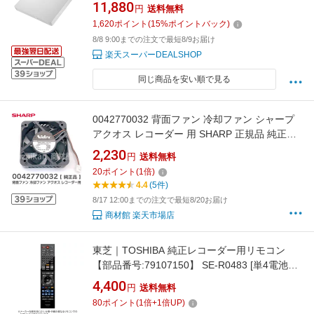
11,880
円
送料無料
1,620
ポイント
(
15
%ポイントバック)
8/8 9:00までの注文で最短8/9お届け
楽天スーパーDEALSHOP
同じ商品を安い順で見る
0042770032 背面ファン 冷却ファン シャープ
アクオス レコーダー 用 SHARP 正規品 純正品
エラー 異音 交換用 0042770032 ブルーレイ
2,230
円
送料無料
AQUOS BD- BD-HDW BD-S BD-T BD-W BD-
20
ポイント
(
1
倍)
UT ブルーレイ・DVDレコーダー 用 交換部品
4.4
(5件)
シャープ ( SHARP )【 在庫あり 】
8/17 12:00までの注文で最短8/20お届け
商材館 楽天市場店
東芝｜TOSHIBA 純正レコーダー用リモコン
【部品番号:79107150】 SE-R0483 [単4電池×2
本(別売)]
4,400
円
送料無料
80
ポイント
(
1
倍+
1
倍UP)