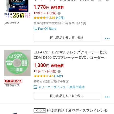
リーナー パナソニック RPCL720AK BDレンズ
1,778
円
送料無料
クリーナ 送料無料
16
ポイント
(
1
倍)
3.96
(49件)
在庫有(午前中注文当日出荷 休業日除く[1]
Pay Off Store
同じ商品を安い順で見る
ELPA CD・DVDマルチレンズクリーナー 乾式
CDM-D100 DVDプレーヤー DVDレコーダー
CDプレーヤー対応 エルパ 【メール便送料無
1,380
円
送料無料
料】
12
ポイント
(
1
倍)
4.5
(16件)
15時まで当日出荷(年中無休)
スリーエーダイレクト 楽天市場店
同じ商品を安い順で見る
往復送料込！液晶ディスプレイレンタ
レンタル