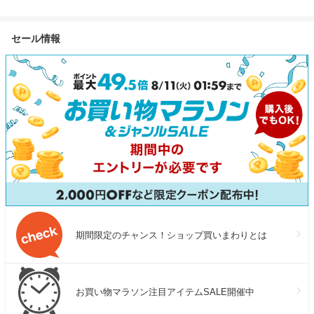
楽天グルメ大賞受賞！楽天1位
ト DELTA 3 Max
ドウ | 美容液
国産 うなぎ蒲焼き ウナギ お
2048Wh+220W 長寿命 大容量
中元 ギフト 土用丑の日【P】
5年保証 蓄電池 発電機 バッテ
セール情報
リー 太陽光発電 防災グッズ
キャンプ 停電 台風対策 エコ
フロー
期間限定のチャンス！ショップ買いまわりとは
お買い物マラソン注目アイテムSALE開催中