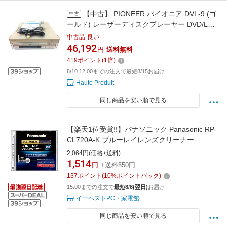
【中古】 PIONEER パイオニア DVL-9 (ゴ
中古
ールド) レーザーディスクプレーヤー DVD/LD
PLAYER
中古品-良い
46,192
円
送料無料
419
ポイント
(
1
倍)
8/10 12:00までの注文で最短8/15お届け
Haute Produit
同じ商品を安い順で見る
【楽天1位受賞!!】パナソニック Panasonic RP-
CL720A-K ブルーレイレンズクリーナー
RPCL720AK
2,064円(価格+送料)
1,514
円
+送料550円
137
ポイント
(
10
%ポイントバック)
15:00までの注文で
最短8/8(翌日)
お届け
イーベストPC・家電館
同じ商品を安い順で見る