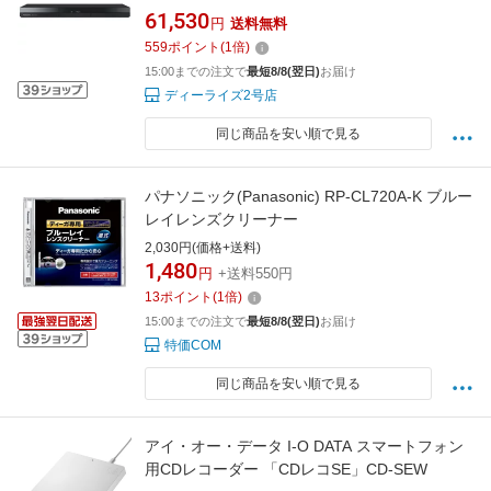
61,530
円
送料無料
559
ポイント
(
1
倍)
15:00までの注文で
最短8/8(翌日)
お届け
ディーライズ2号店
同じ商品を安い順で見る
パナソニック(Panasonic) RP-CL720A-K ブルー
レイレンズクリーナー
2,030円(価格+送料)
1,480
円
+送料550円
13
ポイント
(
1
倍)
15:00までの注文で
最短8/8(翌日)
お届け
特価COM
同じ商品を安い順で見る
アイ・オー・データ I-O DATA スマートフォン
用CDレコーダー 「CDレコSE」CD-SEW