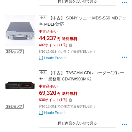
同じ商品を安い順で見る
【中古】 SONY ソニー MDS-S50 MDデッ
中古
キ MDLP対応
中古品-良い
44,237
円
送料無料
402
ポイント
(
1
倍)
8/10 12:00までの注文で最短8/15お届け
Haute Produit
【中古】 TASCAM CDレコーダー/プレー
中古
ヤー 業務用 CD-RW900MK2
中古品-良い
69,320
円
送料無料
630
ポイント
(
1
倍)
8/10 12:00までの注文で最短8/15お届け
Haute Produit
同じ商品を安い順で見る