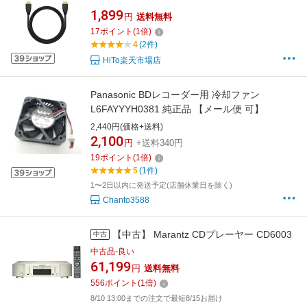
4K@120Hz/10.2GBPS PS5/PS4/3,Xbox,
1,899
円
送料無料
Nintendo Switch, Fire TVなど適用 （2m） ポー
17
ポイント
(
1
倍)
タブルブルーレイプレーヤー型番
4
(2件)
BR126/BR143/BR101/BR114/BR143に対応
HiTo楽天市場店
FANGOR
Panasonic BDレコーダー用 冷却ファン
L6FAYYYH0381 純正品 【メール便 可】
2,440円(価格+送料)
2,100
円
+送料340円
19
ポイント
(
1
倍)
5
(1件)
1〜2日以内に発送予定(店舗休業日を除く)
Chanto3588
【中古】 Marantz CDプレーヤー CD6003
中古
中古品-良い
61,199
円
送料無料
556
ポイント
(
1
倍)
8/10 13:00までの注文で最短8/15お届け