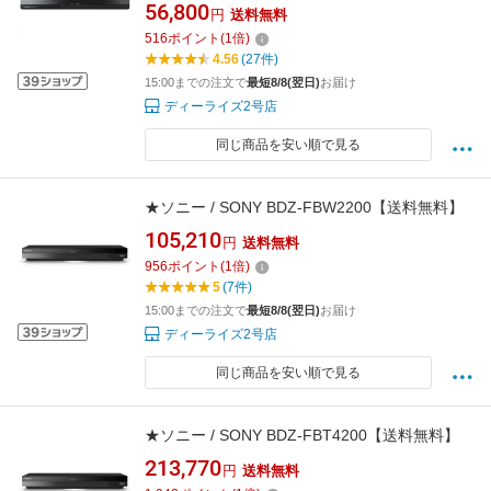
56,800
円
送料無料
516
ポイント
(
1
倍)
4.56
(27件)
15:00までの注文で
最短8/8(翌日)
お届け
ディーライズ2号店
同じ商品を安い順で見る
★ソニー / SONY BDZ-FBW2200【送料無料】
105,210
円
送料無料
956
ポイント
(
1
倍)
5
(7件)
15:00までの注文で
最短8/8(翌日)
お届け
ディーライズ2号店
同じ商品を安い順で見る
★ソニー / SONY BDZ-FBT4200【送料無料】
213,770
円
送料無料