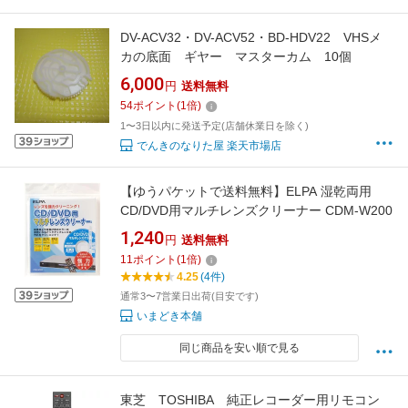
DV-ACV32・DV-ACV52・BD-HDV22 VHSメ
カの底面 ギヤー マスターカム 10個
6,000
円
送料無料
54
ポイント
(
1
倍)
1〜3日以内に発送予定(店舗休業日を除く)
でんきのなりた屋 楽天市場店
【ゆうパケットで送料無料】ELPA 湿乾両用
CD/DVD用マルチレンズクリーナー CDM-W200
1,240
円
送料無料
11
ポイント
(
1
倍)
4.25
(4件)
通常3〜7営業日出荷(目安です)
いまどき本舗
同じ商品を安い順で見る
東芝 TOSHIBA 純正レコーダー用リモコン