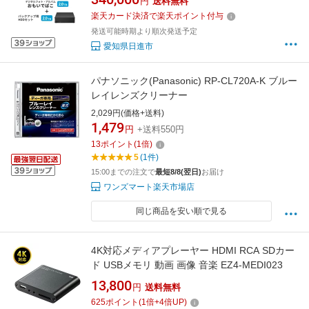
円
送料無料
楽天カード決済で楽天ポイント付与
発送可能時期より順次発送予定
愛知県日進市
パナソニック(Panasonic) RP-CL720A-K ブルー
レイレンズクリーナー
2,029円(価格+送料)
1,479
円
+送料550円
13
ポイント
(
1
倍)
5
(1件)
15:00までの注文で
最短8/8(翌日)
お届け
ワンズマート楽天市場店
同じ商品を安い順で見る
4K対応メディアプレーヤー HDMI RCA SDカー
ド USBメモリ 動画 画像 音楽 EZ4-MEDI023
13,800
円
送料無料
625
ポイント
(
1
倍+
4
倍UP)