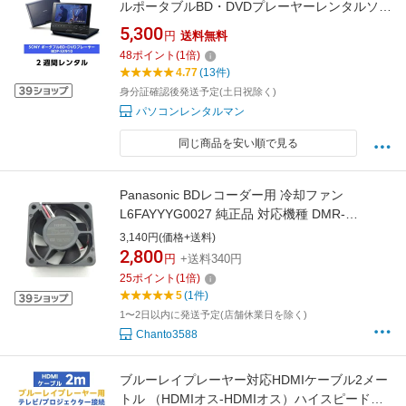
ルポータブルBD・DVDプレーヤーレンタルソニ
ー ポータブルBlu-ray/DVDプレーヤーBDP-
5,300
円
送料無料
SX910（2週間レンタル）
48
ポイント
(
1
倍)
4.77
(13件)
身分証確認後発送予定(土日祝除く)
パソコンレンタルマン
同じ商品を安い順で見る
Panasonic BDレコーダー用 冷却ファン
L6FAYYYG0027 純正品 対応機種 DMR-
SW2000 DMR-BRZ2000 DMR-BRZ1000 DMR-
3,140円(価格+送料)
BRW1000 DMR-BRW500 DMR-SW2010【メー
2,800
円
+送料340円
ル便 可】
25
ポイント
(
1
倍)
5
(1件)
1〜2日以内に発送予定(店舗休業日を除く)
Chanto3588
ブルーレイプレーヤー対応HDMIケーブル2メー
トル （HDMIオス-HDMIオス）ハイスピード