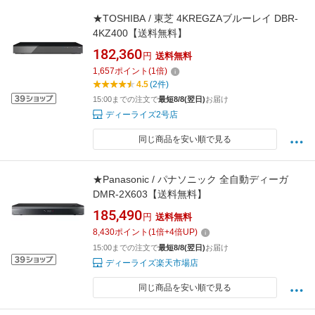
★TOSHIBA / 東芝 4KREGZAブルーレイ DBR-
4KZ400【送料無料】
182,360
円
送料無料
1,657
ポイント
(
1
倍)
4.5
(2件)
15:00までの注文で
最短8/8(翌日)
お届け
ディーライズ2号店
同じ商品を安い順で見る
★Panasonic / パナソニック 全自動ディーガ
DMR-2X603【送料無料】
185,490
円
送料無料
8,430
ポイント
(
1
倍+
4
倍UP)
15:00までの注文で
最短8/8(翌日)
お届け
ディーライズ楽天市場店
同じ商品を安い順で見る