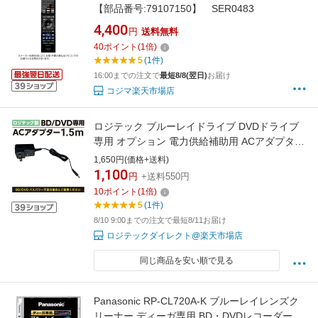
【部品番号:79107150】 SER0483
4,400
円
送料無料
40
ポイント
(
1
倍)
5
(1件)
16:00までの注文で
最短8/8(翌日)
お届け
コジマ楽天市場店
ロジテック ブルーレイドライブ DVDドライブ
専用 オプション 電力供給補助用 ACアダプタ
1.5m LA-10W5S-11
1,650円(価格+送料)
1,100
円
+送料550円
10
ポイント
(
1
倍)
5
(1件)
8/10 9:00までの注文で最短8/11お届け
ロジテックダイレクト@楽天市場店
同じ商品を安い順で見る
Panasonic RP-CL720A-K ブルーレイレンズク
リーナー ディーガ専用 BD・DVDレコーダー ク