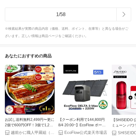
1
/
58
※検索結果が実際の商品内容（価格、送料、ポイント、在庫等）と異なる場合がご
ざいます。正しい情報は商品ページをご確認ください。
あなたにおすすめの商品
お試し送料無料2,499円〜更に
【クーポン利用で144,800円
【SHISEID
2個で600円OFF！3個で1,200
8/4 20:00~】EcoFlow ポータ
ミューン パワ
円OFF！4個で2,000円OFF！
ブル電源 ソーラーパネル セッ
ム | SHISEI
越前かに職人甲羅組（DENSHOKU）
EcoFlow公式楽天市場店