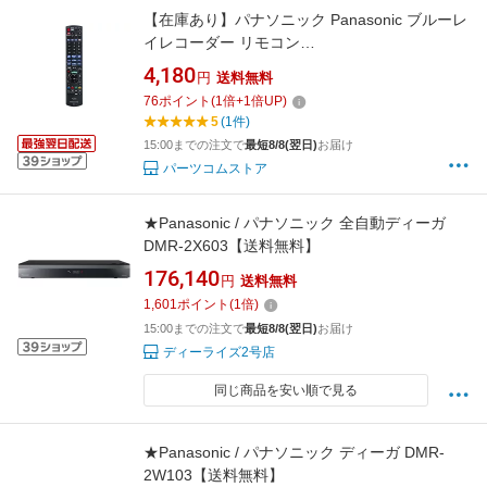
【在庫あり】パナソニック Panasonic ブルーレ
イレコーダー リモコン
N2QAYB001292（N2QAYB001273）★
4,180
円
送料無料
76
ポイント
(
1
倍+
1
倍UP)
5
(1件)
15:00までの注文で
最短8/8(翌日)
お届け
パーツコムストア
★Panasonic / パナソニック 全自動ディーガ
DMR-2X603【送料無料】
176,140
円
送料無料
1,601
ポイント
(
1
倍)
15:00までの注文で
最短8/8(翌日)
お届け
ディーライズ2号店
同じ商品を安い順で見る
★Panasonic / パナソニック ディーガ DMR-
2W103【送料無料】