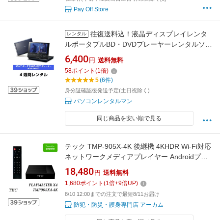
Pay Off Store
往復送料込！液晶ディスプレイレンタ
レンタル
ルポータブルBD・DVDプレーヤーレンタルソニ
ー ポータブルBlu-ray/DVDプレーヤーBDP-
6,400
円
送料無料
SX910（4週間レンタル）
58
ポイント
(
1
倍)
5
(6件)
身分証確認後発送予定(土日祝除く)
パソコンレンタルマン
同じ商品を安い順で見る
テック TMP-905X-4K 後継機 4KHDR Wi-Fi対応
ネットワークメディアプレイヤー Androidプレ
ーヤーPLAYMASTER X4 TMP905X4-4K
18,480
円
送料無料
1,680
ポイント
(
1
倍+
9
倍UP)
8/10 12:00までの注文で最短8/11お届け
防犯・防災・護身専門店 アーカム