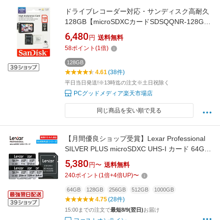
ドライブレコーダー対応・サンディスク高耐久
128GB【microSDXCカードSDSQQNR-128G-
GN6IA】最大R=100MB/s・C10 U3 V30
6,480
円
送料無料
58
ポイント
(
1
倍)
128GB
4.61
(38件)
平日当日発送!※13時迄の注文※土日祝除く
PCグッドメディア楽天市場店
同じ商品を安い順で見る
【月間優良ショップ受賞】Lexar Professional
SILVER PLUS microSDXC UHS-I カード 64GB
128GB 256GB 512GB 1TB マイクロSDカード
5,380
円〜
送料無料
V30 A2 4K 録画 撮影 DJI GoPro Nintendo
240
ポイント
(
1
倍+
4
倍UP)
〜
Switch SDカード 推奨 アクションカメラ
microSDカード 高耐久 ドローン ビデオカメラ
64GB
128GB
256GB
512GB
1000GB
4.75
(28件)
VLOGカメラ
15:00までの注文で
最短8/9(翌日)
お届け