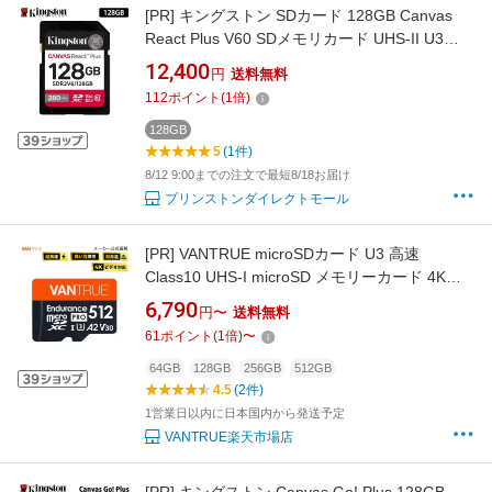
[PR]
キングストン SDカード 128GB Canvas
React Plus V60 SDメモリカード UHS-II U3
V60 SDR2V6/128GB Kingston SDXC 4K uhs-2
12,400
円
送料無料
U3 一眼レフ ミラーレス 高速 カメラ メーカー
112
ポイント
(
1
倍)
製品寿命期間保証 国内正規品 キャンセル不可
128GB
5
(1件)
8/12 9:00までの注文で最短8/18お届け
プリンストンダイレクトモール
[PR]
VANTRUE microSDカード U3 高速
Class10 UHS-I microSD メモリーカード 4K
UHD 動画撮影 マイクロSDカード ドライブレコ
6,790
円〜
送料無料
ーダー アクションカメラ 監視カメラ
61
ポイント
(
1
倍)
〜
64GB
128GB
256GB
512GB
4.5
(2件)
1営業日以内に日本国内から発送予定
VANTRUE楽天市場店