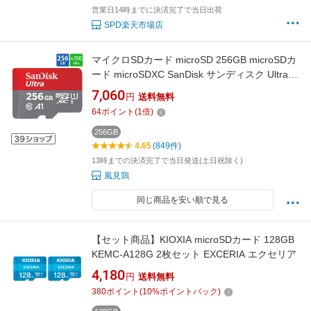
営業日14時までに決済完了で当日出荷
SPD楽天市場店
マイクロSDカード microSD 256GB microSDカ
ード microSDXC SanDisk サンディスク Ultra
Class10 UHS-I A1 R:150MB/s Nintendo Switch
7,060
円
送料無料
動作確認済 海外リテール SDSQUAC-256G-
64
ポイント
(
1
倍)
GN6MN ◆メ
256GB
4.65
(849件)
13時までの決済完了で当日発送(土日祝除く)
風見鶏
同じ商品を安い順で見る
【セット商品】KIOXIA microSDカード 128GB
KEMC-A128G 2枚セット EXCERIA エクセリア
4,180
円
送料無料
380
ポイント
(
10
%ポイントバック)