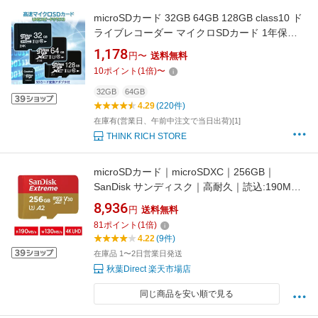
microSDカード 32GB 64GB 128GB class10 ド
ライブレコーダー マイクロSDカード 1年保証
付 変換アダプタ付 ドラレコ スイッチ 防犯カメ
1,178
円〜
送料無料
ラ U3 書き込み速度3倍 クーポン配布中 (管理S)
10
ポイント
(
1
倍)
〜
送料無料 【SK01966-Q】
32GB
64GB
4.29
(220件)
在庫有(営業日、午前中注文で当日出荷)[1]
THINK RICH STORE
microSDカード｜microSDXC｜256GB｜
SanDisk サンディスク｜高耐久｜読込:190MB/s
書込:130MB/s｜防水｜耐温度｜耐湿度｜耐落下
8,936
円
送料無料
｜耐衝撃｜耐磁｜耐X線｜耐摩耗｜4K UHD｜ド
81
ポイント
(
1
倍)
ローン｜A2｜U3｜SDSQXAV-256G-
4.22
(9件)
GN6MN【ネコポス便配送制限6点まで】
在庫品 1〜2日営業日発送
秋葉Direct 楽天市場店
同じ商品を安い順で見る