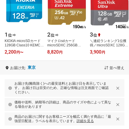
1
2
3
位
位
位
KIOXIA microSDカード
マイクロsdカード
＼連続ランキング1位獲
128GB Class10 KEMC-
microSDXC 256GB
得／microSDXC 128GB
A128G EXCERIA エクセ
SanDisk サンディスク
R:140MB/s マイクロSD
2,200
8,820
3,900
円
〜
円
円
リア 旧東芝メモリ SD変
extreme UHS-I U3 V30
カード サンディスク
換アダプタ付属
4K A2対応 Class10
UHS-I U1 A1 FULL …
R:190…
東京
お届け先:
並べ替え
お届け先(離島除く)への最安送料とお届け日を表示していま
す。 お届け日は目安のため、正確な情報は注文画面でご確認
ください。
価格や送料、納期等の詳細は、商品のサイズや色によって異な
る場合があります
商品のお届けに関するお客様ニーズを幅広く満たす商品に「最
強翌日配送」ラベルを表示しています。
詳細を見る