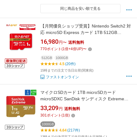
同じ商品を安い順で見る
【月間優良ショップ受賞】Nintendo Switch2 対
応 microSD Express カード 1TB 512GB
microSDXC Express カード 最大容量 マイクロ
16,980
円〜
送料無料
SD Express カード スイッチ2 SD エクスプレス
770
ポイント
(
1
倍+
4
倍UP)
〜
カード 高速 Switch2 SDカード Switch2 メモリ
SUNEAST 5年保証付
512GB
1000GB
4.5
(20件)
15時までの注文で当日出荷(関東宛)
ファストオンライン
マイクロSDカード 1TB microSDカード
microSDXC SanDisk サンディスク Extreme
UHS-I U3 V30 A2 R:190MB/s W:130MB/s
33,209
円
送料無料
Nintendo Switch動作確認済 海外リテール
301
ポイント
(
1
倍)
SDSQXAV-1T00-GN6MN ◆コ
1000GB
4.64
(217件)
13時までの決済完了で当日発送(土日祝除く)