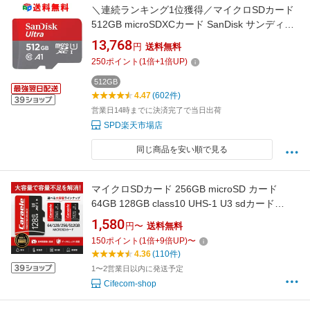
＼連続ランキング1位獲得／マイクロSDカード
512GB microSDXCカード SanDisk サンディス
ク microsdカード UHS-I R:150MB/s FULL HD
13,768
円
送料無料
アプリ最適化Rated A1対応 Nintendo Switch動
250
ポイント
(
1
倍+
1
倍UP)
作確認済 海外パッケージ送料無料 SDSQUAC-
512G-GN6MN
512GB
4.47
(602件)
営業日14時までに決済完了で当日出荷
SPD楽天市場店
同じ商品を安い順で見る
マイクロSDカード 256GB microSD カード
64GB 128GB class10 UHS-1 U3 sdカード
512GB 最大読込100MB/s Nintendo Switch 動作
1,580
円〜
送料無料
確認済 クラス10 スマホsd カード大容量 無料の
150
ポイント
(
1
倍+
9
倍UP)
〜
USB3.0カードリーダー
4.36
(110件)
1〜2営業日以内に発送予定
Cifecom-shop