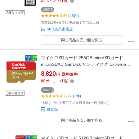
37
ポイント
(
1
倍)
済 海外パッケージ 【翌日配達送料無料】
LMEX2L128GG2
128GB
4.65
(46件)
営業日14時までに決済完了で当日出荷
SPD楽天市場店
同じ商品を安い順で見る
マイクロSDカード 256GB microSDカード
microSDXC SanDisk サンディスク Extreme
UHS-I U3 V30 A2 R:190MB/s W:130MB/s
8,820
円
送料無料
Nintendo Switch動作確認済 海外リテール
80
ポイント
(
1
倍)
SDSQXAV-256G-GN6MN ◆メ
256GB
4.72
(707件)
13時までの決済完了で当日発送(土日祝除く)
風見鶏
同じ商品を安い順で見る
マイクロSDカード 512GB microSDカード