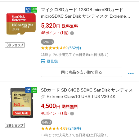
マイクロSDカード 128GB microSDカード
microSDXC SanDisk サンディスク Extreme
UHS-I U3 V30 A2 R:190MB/s W:90MB/s
5,320
円
送料無料
Nintendo Switch動作確認済 海外リテール
48
ポイント
(
1
倍)
SDSQXAA-128G-GN6MN ◆メ
128GB
4.69
(562件)
13時までの決済完了で当日発送(土日祝除く)
風見鶏
同じ商品を安い順で見る
SDカード SD 64GB SDXC SanDisk サンディス
ク Extreme Class10 UHS-I U3 V30 4K
R:170MB/s W:80MB/s 海外リテール SDSDXV2-
4,500
円
送料無料
064G-GNCIN ◆メ
40
ポイント
(
1
倍)
64GB
4.69
(246件)
13時までの決済完了で当日発送(土日祝除く)