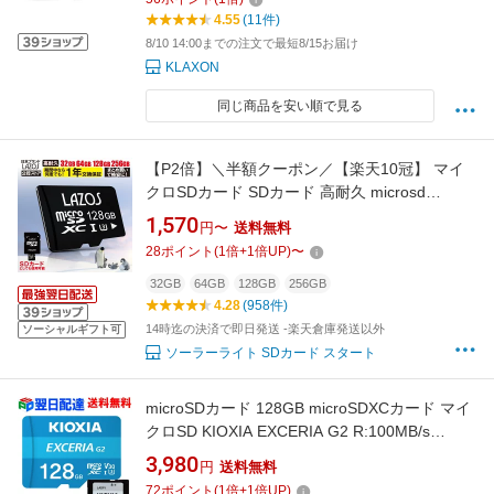
4.55
(11件)
8/10 14:00までの注文で最短8/15お届け
KLAXON
同じ商品を安い順で見る
【P2倍】＼半額クーポン／【楽天10冠】 マイ
クロSDカード SDカード 高耐久 microsd
microSDカード 128GB 256GB 64GB 32GB
1,570
円〜
送料無料
microSD マイクロ nintendo Switch ドラレコ
28
ポイント
(
1
倍+
1
倍UP)
〜
SDXC ニンテンドースイッチ メモリーカード
UHS-I 128ギガ まとめ買い 業務用 アダプタ付
32GB
64GB
128GB
256GB
4.28
(958件)
属
14時迄の決済で即日発送 -楽天倉庫発送以外
ソーシャルギフト可
ソーラーライト SDカード スタート
microSDカード 128GB microSDXCカード マイ
クロSD KIOXIA EXCERIA G2 R:100MB/s
W:50MB/s U3 V30 CLASS10 UHS-I A1 4K対応
3,980
円
送料無料
SD変換アダプター付 Nintendo Switch動作確認
72
ポイント
(
1
倍+
1
倍UP)