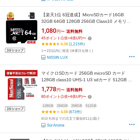
【楽天1位 6冠達成】MicroSDカード16GB
32GB 64GB 128GB 256GB Class10 メモリカ
ード Microsd クラス10 SDHC マイクロSDカー
1,080
円〜
送料無料
ド スマートフォン デジカメ 超高速UHS-I U3
45
ポイント
(
1
倍+
4
倍UP)
〜
SDカード変換アダプター付き
4.36
(1,215件)
1〜2日以内に発送 (休業日を除く)
NISSIN LUX
マイクロSDカード 256GB microSD カード
128GB class10 UHS-1 U3 sdカード 512GB 最
大読込100MB/s Nintendo Switch 動作確認済 ク
1,778
円〜
送料無料
ラス10 スマホsd カード大容量 転送 android セ
80
ポイント
(
1
倍+
4
倍UP)
〜
ール
128GB
256GB
258GB
512GB
4.06
(673件)
8/10 9:00までの注文で最短8/11お届け
Sol Aroma