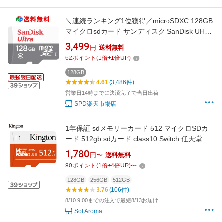
＼連続ランキング1位獲得／microSDXC 128GB
マイクロsdカード サンディスク SanDisk UHS-I
R:100MB/s U1 Class10 Nintendo Switch動作確
3,499
円
送料無料
認済 海外パッケージ SDSQUNR-128G-GN6MN
62
ポイント
(
1
倍+
1
倍UP)
送料無料
128GB
4.61
(3,486件)
営業日14時までに決済完了で当日出荷
SPD楽天市場店
1年保証 sdメモリーカード 512 マイクロSDカ
ード 512gb sdカード class10 Switch 任天堂ス
イッチ ニンテンドースイッチ microSDXC
1,780
円〜
送料無料
microsdカード UHS-I 超高速97MB/s U1
80
ポイント
(
1
倍+
4
倍UP)
〜
128GB
256GB
512GB
3.76
(106件)
8/10 9:00までの注文で最短8/13お届け
Sol Aroma