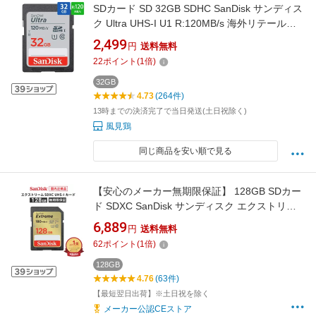
SDカード SD 32GB SDHC SanDisk サンディス
ク Ultra UHS-I U1 R:120MB/s 海外リテール
SDSDUN4-032G-GN6IN ◆メ
2,499
円
送料無料
22
ポイント
(
1
倍)
32GB
4.73
(264件)
13時までの決済完了で当日発送(土日祝除く)
風見鶏
同じ商品を安い順で見る
【安心のメーカー無期限保証】 128GB SDカー
ド SDXC SanDisk サンディスク エクストリー
ム SD UHS-Iカード 読み出し 180MB/秒 書き込
6,889
円
送料無料
み 90MB/秒 CLASS10 メーカー正規品
62
ポイント
(
1
倍)
SDSDXVA-128G-GHJIN
128GB
4.76
(63件)
【最短翌日出荷】※土日祝を除く
メーカー公認CEストア