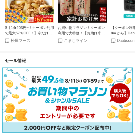
S【1食203円~！クーポン利用
お買い物マラソン！クーポン
【クーポン利用で
で最大57％OFF！】今だけ牛
利用で大特価！【お助け米】
8/4 から】Dab
めしバーガー1食おまけ付き
令和7年産 あきたこまち 家計
ポータブル電源 3
松屋フーズ
こまちライン
Dabbsson
（8/1~8/16 迄）大容量リピ確
お助け米 農家直送便 5kg 10kg
半固体リン酸鉄
定BOX 松屋 公式 牛めしの具
(5kg×2袋) 20kg (5kg×4袋)
力 10年長寿命
（プレミアム仕様）選択制 牛
27kg 米びつ当番【天鷹唐辛
タブルバッテリ
セール情報
めし 牛丼の具 まつや 牛丼 食
子】プレゼント付き
命 4000回サ
品 グルメ 冷凍 冷凍食品 送料
用 蓄電池 停電
無料 おかず 惣菜 お弁当 非常
食 セール 半額