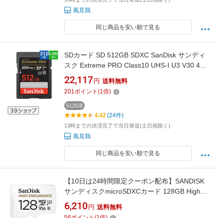
風見鶏
同じ商品を安い順で見る
SDカード SD 512GB SDXC SanDisk サンディ
スク Extreme PRO Class10 UHS-I U3 V30 4K
R:200MB/s W:140MB/s 海外リテール
22,117
円
送料無料
SDSDXXD-512G-GN4IN ◆コ
201
ポイント
(
1
倍)
512GB
4.42
(24件)
13時までの決済完了で当日発送(土日祝除く)
風見鶏
同じ商品を安い順で見る
【10日は24時間限定クーポン配布】SANDISK
サンディスクmicroSDXCカード 128GB High
Endurance 高耐久 SDSQQNR-128GG-
6,210
円
送料無料
N6IA(2536262)送料無料
56
ポイント
(
1
倍)