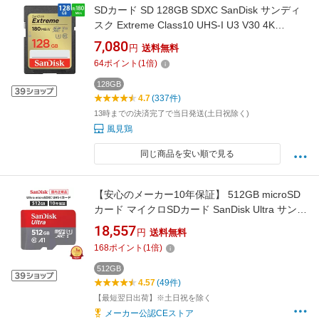
SDカード SD 128GB SDXC SanDisk サンディ
スク Extreme Class10 UHS-I U3 V30 4K
R:180MB/s W:90MB/s 海外リテール SDSDXVA-
7,080
円
送料無料
128G-GNCIN ◆メ
64
ポイント
(
1
倍)
128GB
4.7
(337件)
13時までの決済完了で当日発送(土日祝除く)
風見鶏
同じ商品を安い順で見る
【安心のメーカー10年保証】 512GB microSD
カード マイクロSDカード SanDisk Ultra サンデ
ィスク ウルトラ Nintendo Switch / Switch Lite
18,557
円
送料無料
動作確認済み* SDSQUAC-512G-GH3MA 【 国
168
ポイント
(
1
倍)
内正規品のみ取扱い メーカー公認 CEストア 】
512GB
4.57
(49件)
【最短翌日出荷】※土日祝を除く
メーカー公認CEストア