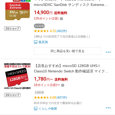
microSDXC SanDisk サンディスク Extreme
UHS-I U3 V30 A2 R:190MB/s W:130MB/s
14,900
円
送料無料
Nintendo Switch動作確認済 海外リテール
135
ポイント
(
1
倍)
SDSQXAV-512G-GN6MN ◆メ
512GB
4.72
(462件)
13時までの決済完了で当日発送(土日祝除く)
風見鶏
同じ商品を安い順で見る
【店長おすすめ】microSD 128GB UHS-I
Class10 Nintendo Switch 動作確認済 マイクロ
SDカード 128gb スイッチ クラス10 セール SD
1,780
円〜
送料無料
カード スマホsdメモリーカード
16
ポイント
(
1
倍)
〜
128GB
4.28
(407件)
8/10 9:00までの注文で最短8/11お届け
くらし小物屋