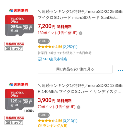
＼連続ランキング1位獲得／microSDXC 256GB
マイクロSDカード microSDカード SanDisk
Ultra UHS-I R:150MB/s A1 Nintendo Switch動
7,200
円
送料無料
作確認済 高耐久 海外パッケージ 送料無料
130
ポイント
(
1
倍+
1
倍UP)
SDSQUAC-256G-GN6MN
256GB
4.56
(2,252件)
営業日14時までに決済完了で当日出荷
SPD楽天市場店
同じ商品を安い順で見る
＼連続ランキング1位獲得／microSDXC 128GB
R:140MB/s マイクロSDカード サンディスク
UHS-I U1 A1 FULL HD アプリ最適化 Nintendo
3,900
円
送料無料
Switch動作確認済 海外パッケージ 送料無料
70
ポイント
(
1
倍+
1
倍UP)
SDSQUAB-128G-GN6MN
128GB
4.56
(3,213件)
ランキング入賞