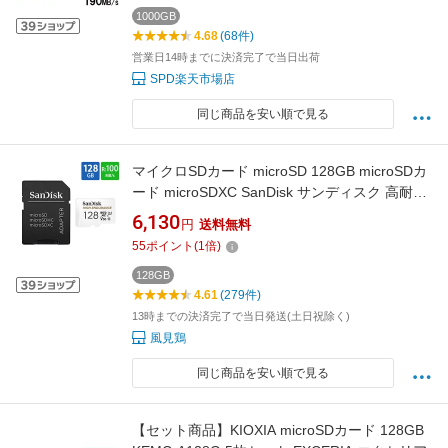
1000GB
4.68
(68件)
営業日14時までに決済完了で当日出荷
SPD楽天市場店
同じ商品を安い順で見る
マイクロSDカード microSD 128GB microSDカ
ード microSDXC SanDisk サンディスク 高耐久
Class10 UHS-1 U3 V30 R:100MB/s W:40MB/s
6,130
円
送料無料
SDアダプター付 海外リテール SDSQQNR-
55
ポイント
(
1
倍)
128G-GN6IA ◆メ
128GB
4.61
(279件)
13時までの決済完了で当日発送(土日祝除く)
風見鶏
同じ商品を安い順で見る
【セット商品】KIOXIA microSDカード 128GB