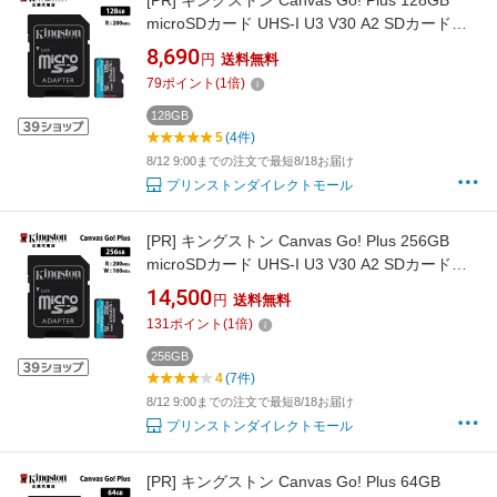
[PR]
キングストン Canvas Go! Plus 128GB
microSDカード UHS-I U3 V30 A2 SDカードア
ダプタ付 SDCG4/128GB Kingston microSD マ
8,690
円
送料無料
イクロSD switch スイッチ ニンテンドースイッ
79
ポイント
(
1
倍)
チ ドローン デジカメ キャンパスゴー メーカー
製品寿命期間保証 国内正規品 キャンセル不可
128GB
5
(4件)
8/12 9:00までの注文で最短8/18お届け
プリンストンダイレクトモール
[PR]
キングストン Canvas Go! Plus 256GB
microSDカード UHS-I U3 V30 A2 SDカードア
ダプタ付 SDCG4/256GB Kingston microSD マ
14,500
円
送料無料
イクロSD switch スイッチ ニンテンドースイッ
131
ポイント
(
1
倍)
チ ドローン デジカメ キャンパスゴー メーカー
製品寿命期間保証 国内正規品 キャンセル不可
256GB
4
(7件)
8/12 9:00までの注文で最短8/18お届け
プリンストンダイレクトモール
[PR]
キングストン Canvas Go! Plus 64GB