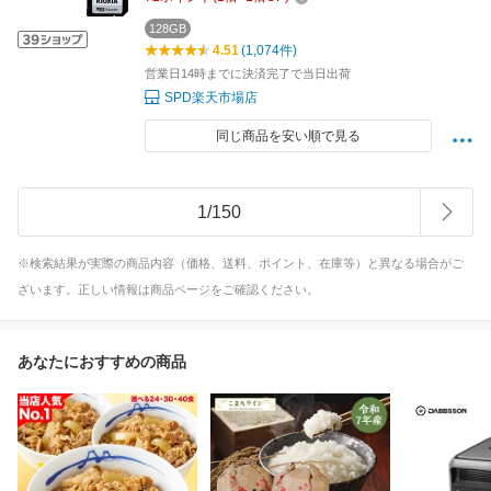
済 海外パッケージ 【翌日配達送料無料】
LMEX2L128GG2
128GB
4.51
(1,074件)
営業日14時までに決済完了で当日出荷
SPD楽天市場店
同じ商品を安い順で見る
1
/
150
※検索結果が実際の商品内容（価格、送料、ポイント、在庫等）と異なる場合がご
ざいます。正しい情報は商品ページをご確認ください。
あなたにおすすめの商品