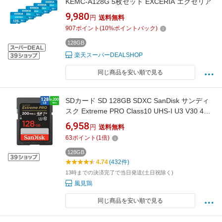
KEMC-A128G 5枚セット EXCERIA エクセリア
9,980
円
送料無料
907
ポイント
(
10
%ポイントバック)
128GB
楽天スーパーDEALSHOP
同じ商品を安い順で見る
SDカード SD 128GB SDXC SanDisk サンディ
スク Extreme PRO Class10 UHS-I U3 V30 4K
R:200MB/s W:90MB/s 海外リテール
6,958
円
送料無料
SDSDXXD-128G-GN4IN ◆メ
63
ポイント
(
1
倍)
128GB
4.74
(432件)
13時までの決済完了で当日発送(土日祝除く)
風見鶏
同じ商品を安い順で見る