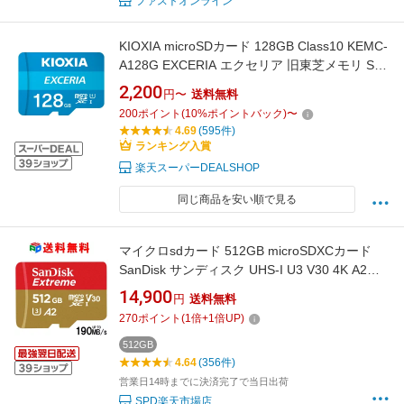
ファストオンライン
KIOXIA microSDカード 128GB Class10 KEMC-
A128G EXCERIA エクセリア 旧東芝メモリ SD
変換アダプタ付属
2,200
円〜
送料無料
200
ポイント
(
10
%ポイントバック)
〜
4.69
(595件)
ランキング入賞
楽天スーパーDEALSHOP
同じ商品を安い順で見る
マイクロsdカード 512GB microSDXCカード
SanDisk サンディスク UHS-I U3 V30 4K A2対
応 Class10 R:190MB/s W:130MB/s Nintendo
14,900
円
送料無料
Switch動作確認済 海外パッケージ 送料無料
270
ポイント
(
1
倍+
1
倍UP)
SDSQXAV-512G-GN6MN
512GB
4.64
(356件)
営業日14時までに決済完了で当日出荷
SPD楽天市場店