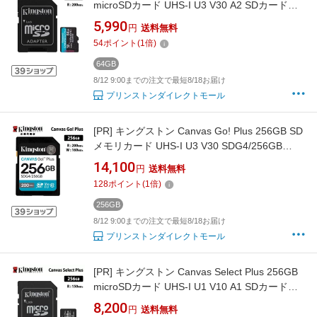
microSDカード UHS-I U3 V30 A2 SDカードア
ダプタ付 SDCG4/64GB Kingston microSD マイ
5,990
円
送料無料
クロSD switch スイッチ ニンテンドースイッチ
54
ポイント
(
1
倍)
ドローン デジカメ キャンパスゴー メーカー製
品寿命期間保証 国内正規品 キャンセル不可
64GB
8/12 9:00までの注文で最短8/18お届け
プリンストンダイレクトモール
[PR]
キングストン Canvas Go! Plus 256GB SD
メモリカード UHS-I U3 V30 SDG4/256GB
Kingston SDカード DSLR 一眼 ミラーレス 4K
14,100
円
送料無料
メーカー製品寿命期間保証 国内正規品 キャン
128
ポイント
(
1
倍)
セル不可
256GB
8/12 9:00までの注文で最短8/18お届け
プリンストンダイレクトモール
[PR]
キングストン Canvas Select Plus 256GB
microSDカード UHS-I U1 V10 A1 SDカードア
ダプタ付 SDCS3/256GB Kingston microSD マ
8,200
円
送料無料
イクロSD switch スイッチ ニンテンドースイッ