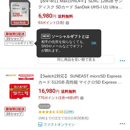
【8/4~8/11 Max10%OFF】SDXC 128GB サン
ディスク SDカード SanDisk UHS-I U1 Ultra
Class10 クラス10 R:140MB/s 高速 一眼レフ デ
6,980
円
送料無料
ジカメ デジタルカメラ ミラーレス カメラ フォ
63
ポイント
(
1
倍)
トフレーム プリンタ 3ds 写真 動画 保存 4K 海
外リテール SDSDUNB-128G-GN6IN
128GB
ソーシャルギフトとは
NEW
4.71
(109件)
相手の住所を知らなくても、
OK
15時迄のご注文で当日出荷(対象地域のみ)
ソーシャルギフト可
SNSやメールなどでギフト
スマホメモリ専門スターフォーカス
が贈れます。
同じ商品を安い順で見る
【Switch2対応】 SUNEAST microSD Express
カード 512GB 高性能 マイクロSD Express カ
ード 高速ゲーミング向け スイッチ2 SD エクス
16,980
円
送料無料
プレスカード UHS-I V30 Class10 Nintendo
770
ポイント
(
1
倍+
4
倍UP)
Switch2 SDカード microSDXC Express カード
5年保証付 海外輸出モデル
512GB
4.58
(12件)
15時までの注文で当日出荷(関東宛)
ファストオンライン