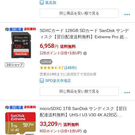
風見鶏
同じ商品を安い順で見る
SDXCカード 128GB SDカード SanDisk サンデ
ィスク【翌日配達送料無料】Extreme Pro 超高
速 R:200MB/s W:90MB/s class10 UHS-I U3
6,958
円
送料無料
V30 4K Ultra HD対応 海外パッケージ
126
ポイント
(
1
倍+
1
倍UP)
SDSDXXD-128G-GN4IN
128GB
4.7
(146件)
営業日14時までに決済完了で当日出荷
SPD楽天市場店
同じ商品を安い順で見る
microSDXC 1TB SanDisk サンディスク【翌日
配達送料無料】UHS-I U3 V30 4K A2対応
Class10 R:190MB/s W:130MB/s 海外パッケー
33,209
円
送料無料
ジ SDSQXAV-1T00-GN6MN
602
ポイント
(
1
倍+
1
倍UP)