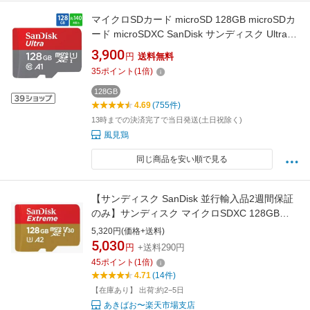
マイクロSDカード microSD 128GB microSDカ
ード microSDXC SanDisk サンディスク Ultra
Class10 UHS-I A1 R:140MB/s Nintendo Switch
3,900
円
送料無料
動作確認済 海外リテール SDSQUAB-128G-
35
ポイント
(
1
倍)
GN6MN ◆メ
128GB
4.69
(755件)
13時までの決済完了で当日発送(土日祝除く)
風見鶏
同じ商品を安い順で見る
【サンディスク SanDisk 並行輸入品2週間保証
のみ】サンディスク マイクロSDXC 128GB
SDSQXAA-128G-GN6MN A2 UHS-I U3 class10
5,320円(価格+送料)
microsdカード
5,030
円
+送料290円
45
ポイント
(
1
倍)
4.71
(14件)
【在庫あり】 出荷:約2−5日
あきばお〜楽天市場支店