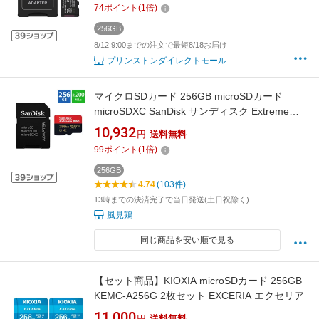
74
ポイント
(
1
倍)
チ スマホ デジカメ メーカー製品寿命期間保証
国内正規品 キャンセル不可
256GB
8/12 9:00までの注文で最短8/18お届け
プリンストンダイレクトモール
マイクロSDカード 256GB microSDカード
microSDXC SanDisk サンディスク Extreme
PRO Class10 UHS-I U3 V30 A2 R:200MB/s
10,932
円
送料無料
W:140MB/s Nintendo Switch動作確認済 SDアダ
99
ポイント
(
1
倍)
プタ付 海外リテール SDSQXCD-256G-GN6MA
◆メ
256GB
4.74
(103件)
13時までの決済完了で当日発送(土日祝除く)
風見鶏
同じ商品を安い順で見る
【セット商品】KIOXIA microSDカード 256GB
KEMC-A256G 2枚セット EXCERIA エクセリア
11,000
円
送料無料