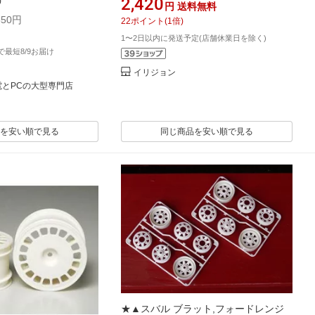
2,420
)
円
送料無料
50円
22
ポイント
(
1
倍)
1〜2日以内に発送予定(店舗休業日を除く)
文で最短8/9お届け
イリジョン
b 家電とPCの大型専門店
を安い順で見る
同じ商品を安い順で見る
★▲スバル ブラット,フォードレンジ