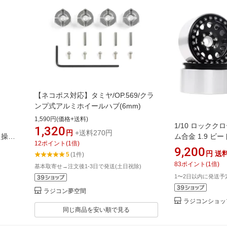
【ネコポス対応】タミヤ/OP.569/クラ
ンプ式アルミホイールハブ(6mm)
1,590円(価格+送料)
1/10 ロックク
1,320
円
+送料270円
れた操縦
ム合金 1.9 
12
ポイント
(
1
倍)
9,200
円
送
5
(1件)
83
ポイント
(
1
倍)
基本取寄せ→注文後1-3日で発送(土日祝除)
1〜2日以内に発送予
ラジコン夢空間
ラジコンショップ 
同じ商品を安い順で見る