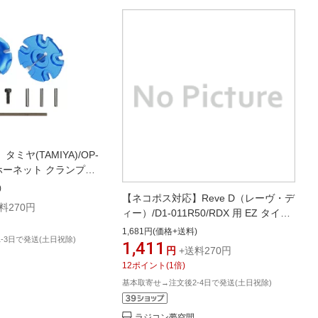
ミヤ(TAMIYA)/OP-
43 ホーネット クランプ式
ブ (2個)
)
【ネコポス対応】Reve D（レーヴ・デ
料270円
ィー）/D1-011R50/RDX 用 EZ タイプ
ホイールハブ 5.0mm 厚
1,681円(価格+送料)
-3日で発送(土日祝除)
1,411
円
+送料270円
12
ポイント
(
1
倍)
基本取寄せ→注文後2-4日で発送(土日祝除)
ラジコン夢空間