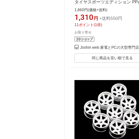
タイヤスポーツエディション PPa
ンクリート向き)【TDT-002a】
1,860円(価格+送料)
ンパーツ
1,310
円
+送料550円
11
ポイント
(
1
倍)
お取り寄せ
Joshin web 家電とPCの大型専門店
同じ商品を安い順で見る