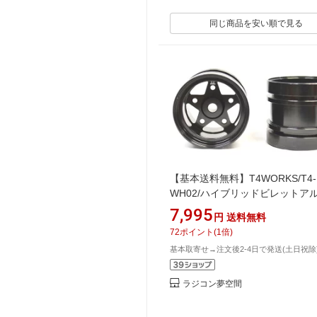
同じ商品を安い順で見る
【基本送料無料】T4WORKS/T4-
WH02/ハイブリッドビレットア
イール リア 【ホーネット・グラ
7,995
円
送料無料
ッパー用】
72
ポイント
(
1
倍)
基本取寄せ→注文後2-4日で発送(土日祝除
ラジコン夢空間