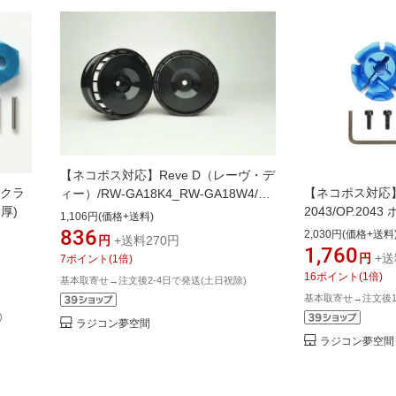
【ネコポス対応】Reve D（レーヴ・デ
/クラ
【ネコポス対応】タ
ィー）/RW-GA18K4_RW-GA18W4/ド
厚)
2043/OP.20
リフト コンペティションホイール
1,106円(価格+送料)
アルミホイールハ
GA18 (オフセット4)2個入
836
2,030円(価格+送料
円
+送料270円
1,760
円
+送
7
ポイント
(
1
倍)
16
ポイント
(
1
倍)
基本取寄せ→注文後2-4日で発送(土日祝除)
基本取寄せ→注文後1
)
ラジコン夢空間
ラジコン夢空間