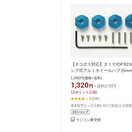
【ネコポス対応】タミヤ/OP.823
ンプ式アルミホイールハブ (5mm
1,590円(価格+送料)
1,320
円
+送料270円
12
ポイント
(
1
倍)
4
(2件)
基本取寄せ→注文後1-3日で発送(土日祝除
ラジコン夢空間