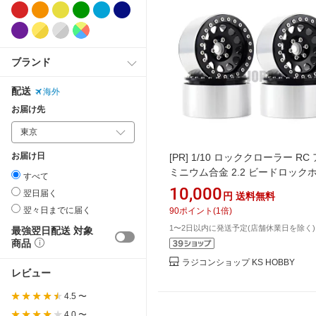
ブランド
配送
海外
お届け先
お届け日
[PR]
1/10 ロッククローラー RC
ミニウム合金 2.2 ビードロック
すべて
ル
10,000
翌日届く
円
送料無料
翌々日までに届く
90
ポイント
(
1
倍)
1〜2日以内に発送予定(店舗休業日を除く)
最強翌日配送 対象
商品
ラジコンショップ KS HOBBY
レビュー
4.5 〜
4.0 〜