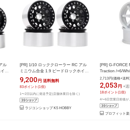
 アル
[PR]
1/10 ロッククローラー RC アル
[PR]
G-FORCE N-
ホイー
ミニウム合金 1.9 ビードロックホイー
Traction /+6/
ル
力強く路面を掴むHi
9,200
2,713円(価格+送料
円
送料無料
ル
2,053
円
+送
83
ポイント
(
1
倍)
18
ポイント
(
1
倍)
1〜2日以内に発送予定(店舗休業日を除く)
4〜6日営業日前後が
ラジコンショップ KS HOBBY
プロフィット楽