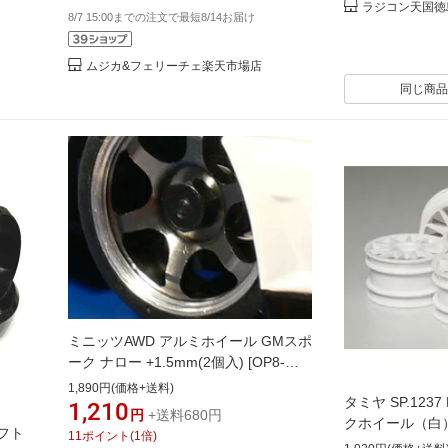
ラジコン天国徳
8/7 15:00までの注文で最短8/14お届け
ムジカ&フェリーチェ楽天市場店
同じ商品
ミニッツAWD アルミホイール GMスポ
ーク ナロー +1.5mm(2個入) [OP8-
211](JAN：4518626582115)
1,890円(価格+送料)
タミヤ SP.12
1,210
円
+送料680円
クホイール（白）4
リフト
11
ポイント
(
1
倍)
コン用