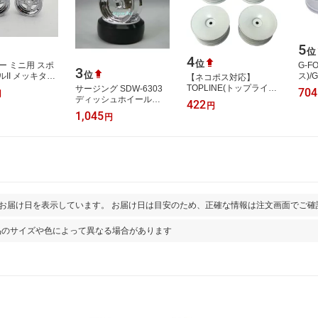
5
位
4
位
ー ミニ用 スポ
G-F
3
位
II メッキタイ
ス)/
【ネコポス対応】
97】 ラジコン
シュ
TOPLINE(トップライ
サージング SDW-6303
704
円
(ホ
ン)/ET-025_ET-026/ミデ
ディッシュホイール
422
円
(GE
ィアムナローサイズ デ
TYPE II (2個入) クローム
1,045
円
ィッシュホイール 4個入
シルバー +3
とお届け日を表示しています。 お届け日は目安のため、正確な情報は注文画面でご確
品のサイズや色によって異なる場合があります