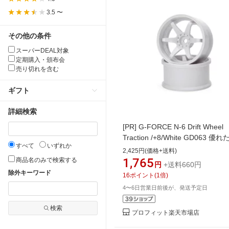
3.5 〜
その他の条件
スーパーDEAL対象
定期購入・頒布会
売り切れを含む
ギフト
詳細検索
[PR]
G-FORCE N-6 Drift Wheel
Traction /+8/White GD063 優
すべて
いずれか
性を誇るTractionホイール
2,425円(価格+送料)
1,765
商品名のみで検索する
円
+送料660円
除外キーワード
16
ポイント
(
1
倍)
4〜6日営業日前後が、発送予定日
検索
プロフィット楽天市場店