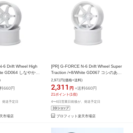
6 Drift Wheel High
[PR]
G-FORCE N-6 Drift Wheel Super
White GD064 しなやかに
Traction /+8/White GD067 コシのある
gh Tractionホイー
しなりが生み出す蹴り出し感
)
2,971円(価格+送料)
2,311
料660円
円
+送料660円
21
ポイント
(
1
倍)
、発送予定日
4〜6日営業日前後が、発送予定日
天市場店
プロフィット楽天市場店