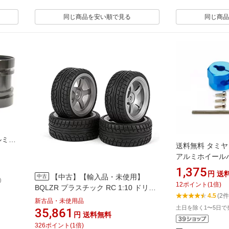
同じ商品を安い順で見る
同じ商品
ルミホ
送料無料 タミヤ 
スホ
アルミホイールハ
#54610
1,375
円
送
【中古】【輸入品・未使用】
中古
)
12
ポイント
(
1
倍)
BQLZR プラスチック RC 1:10 ドリフ
4.5
(2件
トタイヤ & グレー アルミ合金製 5スポ
新古品・未使用品
土日を除く1〜5日で
ークホイール 4個パック
35,861
円
送料無料
326
ポイント
(
1
倍)