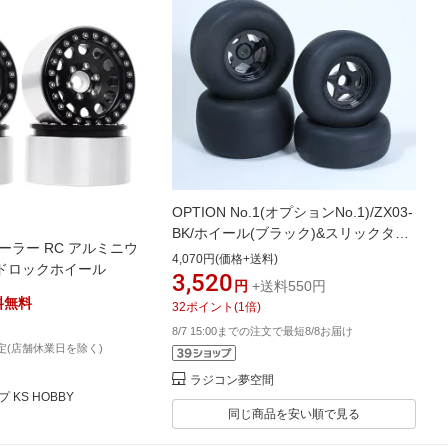
OPTION No.1(オプションNo.1)/ZX03-
BK/ホイール(ブラック)&スリックタイ
ローラー RC アルミニウ
ヤ1台分/ホーネットEVO/ホーネット、
4,070円(価格+送料)
ビードロックホイール
グラスホッパー
3,520
円
+送料550円
料無料
32
ポイント
(
1
倍)
8/7 15:00までの注文で最短8/8お届け
定(店舗休業日を除く)
ラジコン夢空間
KS HOBBY
同じ商品を安い順で見る