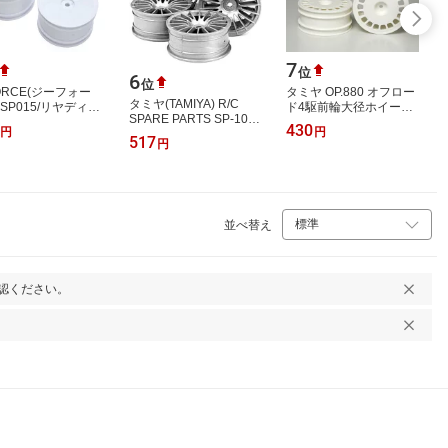
7
位
6
位
ORCE(ジーフォー
タミヤ OP.880 オフロー
タミヤ(TAMIYA) R/C
GSP015/リヤディッ
ド4駆前輪大径ホイール
SPARE PARTS SP-1046
ホイール 2.2インチ
(62/25)【53880】
430
円
円
ミディアムナロー18本
ワイト)2個入
517
円
スポークホイール (0)
NOVA用)
並べ替え
認ください。