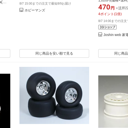
1,020円(価格+送料
(コ
8/7 15:00までの注文で最短8/9お届け
470
 ラジコ
円
+送料5
ホビーマンズ
4
ポイント
(
1
倍)
8/7 14:00までの注
Joshin we
同じ商品を安い順で見る
同じ商品