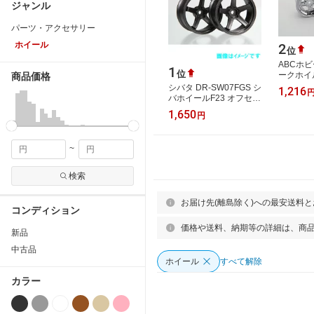
ジャンル
パーツ・アクセサリー
ホイール
2
位
ABCホビ
1
位
ークホイル
商品価格
プ【241
シバタ DR-SW07FGS シ
1,216
用
バホイールF23 オフセッ
ト+7 ガンメタ ST
1,650
円
~
検索
お届け先(離島除く)への最安送料
コンディション
価格や送料、納期等の詳細は、商
新品
中古品
ホイール
すべて解除
カラー