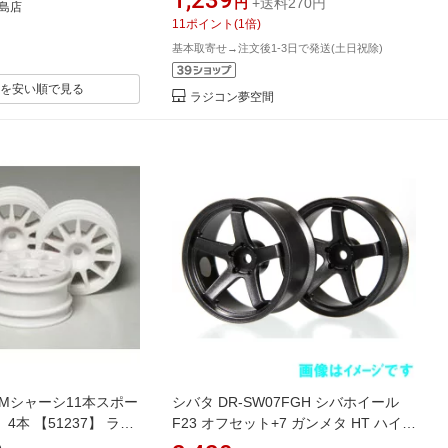
円
+送料270円
島店
11
ポイント
(
1
倍)
基本取寄せ→注文後1-3日で発送(土日祝除)
を安い順で見る
ラジコン夢空間
37 Mシャーシ11本スポー
シバタ DR-SW07FGH シバホイール
本 【51237】 ラジ
F23 オフセット+7 ガンメタ HT ハイト
ラクションモデル