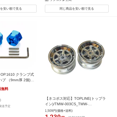
を安い順で見る
同じ商品を安い順で見る
OP.1610 クランプ式
ブ （9mm厚 2個)
料無料
【ネコポス対応】TOPLINE(トップラ
)
イン)/TMW-003CS_TMW-
発送予定
013CS_TMW-063CS/ミニロンシャン
1,509円(価格+送料)
XR-4ホイル (クロームシルバー)2個入
1,239