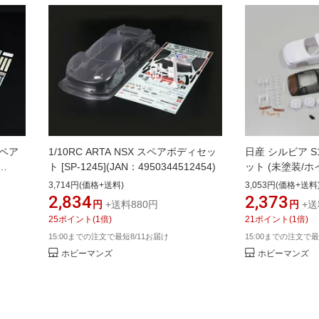
スペア
1/10RC ARTA NSX スペアボディセッ
日産 シルビア 
ト [SP-1245](JAN：4950344512454)
ット (未塗装/ホイ
(JAN：4548565
3,714円(価格+送料)
3,053円(価格+送料
2,834
2,373
円
+送料880円
円
+送
25
ポイント
(
1
倍)
21
ポイント
(
1
倍)
15:00までの注文で最短8/11お届け
15:00までの注文で最
ホビーマンズ
ホビーマンズ