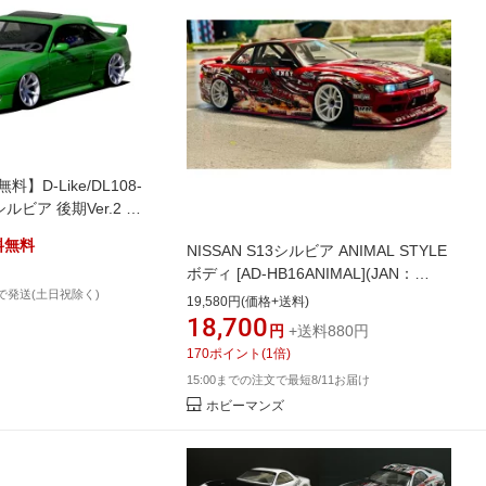
】D-Like/DL108-
 シルビア 後期Ver.2 ボ
装)
料無料
NISSAN S13シルビア ANIMAL STYLE
ボディ [AD-HB16ANIMAL](JAN：
で発送(土日祝除く)
4580377883797)
19,580円(価格+送料)
18,700
円
+送料880円
170
ポイント
(
1
倍)
15:00までの注文で最短8/11お届け
ホビーマンズ