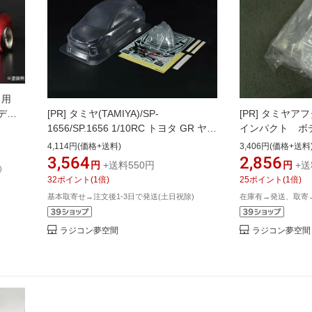
フト用
[PR]
タミヤ(TAMIYA)/SP-
[PR]
タミヤアフタ
ボディ
1656/SP.1656 1/10RC トヨタ GR ヤリ
インパクト ボ
付)
ス スペアボディセット(未塗装)
無）
4,114円(価格+送料)
3,406円(価格+送料
3,564
2,856
円
+送料550円
円
+送
)
32
ポイント
(
1
倍)
25
ポイント
(
1
倍)
基本取寄せ→注文後1-3日で発送(土日祝除)
在庫有→発送、取寄
ラジコン夢空間
ラジコン夢空間