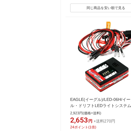
同じ商品を安い順で見る
EAGLE(イーグル)/LED-06H/イ
ル・ドリフトLEDライトシステム
ッシュ回路付):1/10カー用
2,923円(価格+送料)
2,653
円
+送料270円
24
ポイント
(
1
倍)