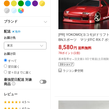
ブランド
配送
海外
[PR]
YOKOMO(ヨコモ)//ドリ
お届け先
BNスポーツ マツダFC RX-7 
セット(ライトパーツ/デカール
8,580
円
送料無料
（未塗装/未組立)
78
ポイント
(
1
倍)
お届け日
基本取寄せ→注文後1-3日で発送(土日祝除
すべて
翌日届く
ラジコン夢空間
翌々日までに届く
最強翌日配送 対象
商品
レビュー
4.5 〜
4.0 〜