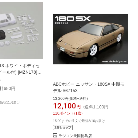
S13 ホワイトボディセ
ール付) [MZN178]
311217)
)
ABCホビー ニッサン・180SX 中期モ
料680円
デル #67153
13,200円(価格+送料)
短8/11お届け
12,100
円
+送料1,100円
110
ポイント
(
1
倍)
15:00までの注文で最短8/16お届け
ラジコン天国徳島店