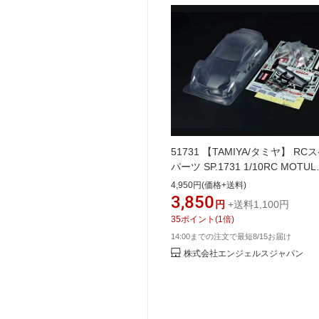
51731 【TAMIYA/タミヤ】 RC
パーツ SP.1731 1/10RC MOTUL
AUTECH Z スペアボディセット
4,950円(価格+送料)
3,850
円
+送料1,100円
35
ポイント
(
1
倍)
14:00までの注文で最短8/15お届け
株式会社エンジェルスジャパン