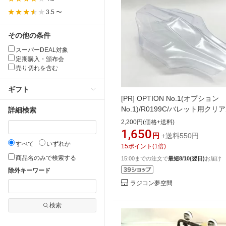
3.5 〜
その他の条件
スーパーDEAL対象
定期購入・頒布会
売り切れを含む
ギフト
[PR]
OPTION No.1(オプション
No.1)/R0199C/バレット用クリ
詳細検索
ィ
2,200円(価格+送料)
1,650
円
+送料550円
すべて
いずれか
15
ポイント
(
1
倍)
商品名のみで検索する
15:00までの注文で
最短8/10(翌日)
お届け
除外キーワード
ラジコン夢空間
検索