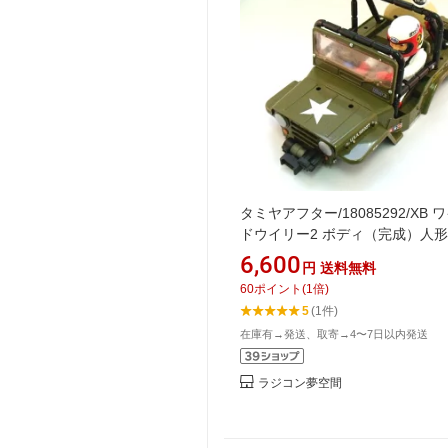
タミヤアフター/18085292/XB 
ドウイリー2 ボディ（完成）人形
付 タミヤ/ラジコン
6,600
円
送料無料
60
ポイント
(
1
倍)
5
(1件)
在庫有→発送、取寄→4〜7日以内発送
ラジコン夢空間