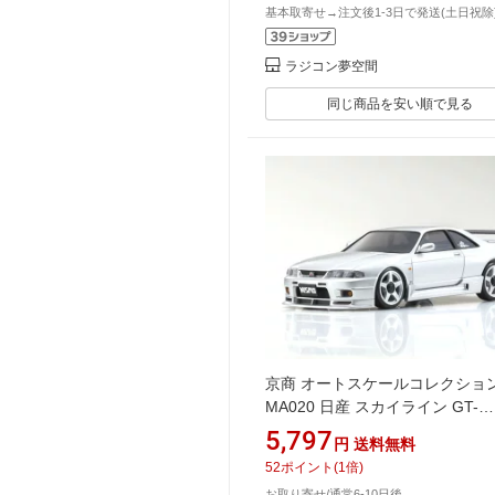
基本取寄せ→注文後1-3日で発送(土日祝除
ラジコン夢空間
同じ商品を安い順で見る
京商 オートスケールコレクショ
MA020 日産 スカイライン GT-
R(R33、ニスモ) シルバー
5,797
円
送料無料
【MZP488S】 ラジコン
52
ポイント
(
1
倍)
お取り寄せ/通常6-10日後.