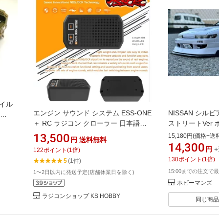
ワイル
エンジン サウンド システム ESS-ONE
NISSAN シルビア
＋ RC ラジコン クローラー 日本語バ
ストリートVer ボデ
ージョン
(JAN：4580377
13,500
15,180円(価格+送
円
送料無料
14,300
円
122
ポイント
(
1
倍)
130
ポイント
(
1
倍)
5
(1件)
15:00までの注文で最
1〜2日以内に発送予定(店舗休業日を除く)
ホビーマンズ
ラジコンショップ KS HOBBY
同じ商品