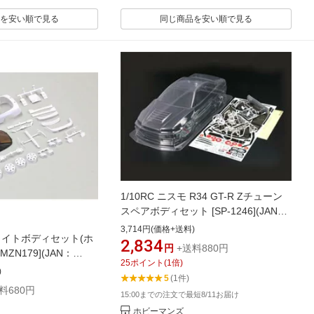
を安い順で見る
同じ商品を安い順で見る
1/10RC ニスモ R34 GT-R Zチューン
スペアボディセット [SP-1246](JAN：
4950344512461)
3,714円(価格+送料)
ホワイトボディセット(ホ
2,834
円
+送料880円
MZN179](JAN：
25
ポイント
(
1
倍)
)
)
5
(1件)
料680円
15:00までの注文で最短8/11お届け
ホビーマンズ