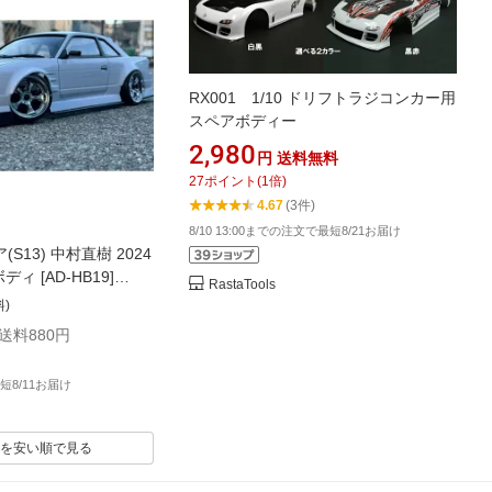
RX001 1/10 ドリフトラジコンカー用
スペアボディー
2,980
円
送料無料
27
ポイント
(
1
倍)
4.67
(3件)
8/10 13:00までの注文で最短8/21お届け
(S13) 中村直樹 2024
ィ [AD-HB19]
RastaTools
883841)
料)
+送料880円
短8/11お届け
を安い順で見る