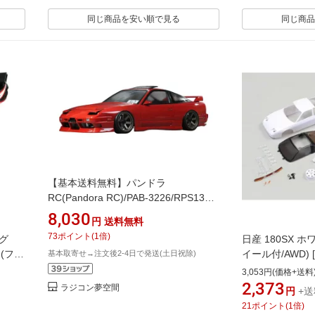
同じ商品を安い順で見る
同じ商品
【基本送料無料】パンドラ
RC(Pandora RC)/PAB-3226/RPS13
180SX 後期【東北仕様】 クリアボデ
8,030
円
送料無料
ィセット(未塗装/未組立)
73
ポイント
(
1
倍)
ーグ
日産 180SX 
(フラ
イール付/AWD) [
基本取寄せ→注文後2-4日で発送(土日祝除)
4548565311224
3,053円(価格+送料
2,373
ラジコン夢空間
円
+送
21
ポイント
(
1
倍)