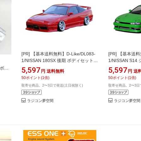
[PR]
【基本送料無料】D-Like/DL083-
[PR]
【基本送料無料
1/NISSAN 180SX 後期 ボディセット
1/NISSAN S14
(未塗装)
ディセット(未塗
アボデ
5,597
5,597
円
送料無料
円
送
50
ポイント
(
1
倍)
50
ポイント
(
1
倍)
取寄せ商品。2〜3日で発送(土日祝除く)
取寄せ商品。2〜3日
ラジコン夢空間
ラジコン夢空間