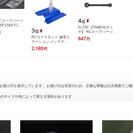
4
RCスペアパーツ
位
 SP.1560 FJク
51700 【TAMIYA/タミ
3
 スペアボディ
位
ヤ】 RCスペアパーツ
円
560
SP.1700 アッセンブリー
RCカースタンド 修理ス
847
円
ユニバーサル用37mmス
テーション メンテナン
イングシャフト
スベース ラジコンスタ
2,180
円
ンド 修理台 作業台
とお届け日を表示しています。 お届け日は目安のため、正確な情報は注文画面でご確
品のサイズや色によって異なる場合があります