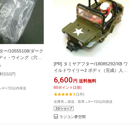
ー/10555108/ダーク
ディ・ウイング（穴
[PR]
タミヤアフター/18085292/XB ワ
)
イルドウイリー2 ボディ（完成）人形
料550円
付 タミヤ/ラジコン
6,600
円
送料無料
60
ポイント
(
1
倍)
→4〜7日以内発送
5
(1件)
在庫有→発送、取寄→4〜7日以内発送
ラジコン夢空間