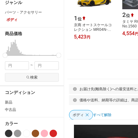
ジャンル
パーツ・アクセサリー
2
位
1
位
ボディ
タミヤ 
京商 オートスケールコ
No.1560
レクション MR04N-
ルーザー
4,554
商品価格
MM2 トヨタ GR スープ
セット 51
5,423
円
ラ TRD エアロ ライトニ
ングイエロー【MZP1…
~
検索
お届け先(離島除く)への最安送料
コンディション
価格や送料、納期等の詳細は、商
新品
中古品
ボディ
すべて解除
カラー