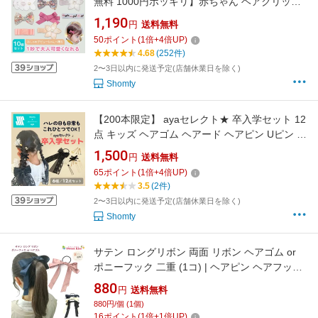
無料 1000円ポッキリ】赤ちゃん ヘアクリップ
ヘアピン キッズ 10本 セット KIRAKIRA☆ 前髪
1,190
円
送料無料
クリップ ヘアアクセサリー 髪留め 子供 赤ちゃ
50
ポイント
(
1
倍+
4
倍UP)
ん ベビー かわいい おしゃれ 花 リボン お誕生
4.68
(252件)
日 プレゼント Shomty
2〜3日以内に発送予定(店舗休業日を除く)
Shomty
【200本限定】 ayaセレクト★ 卒入学セット 12
点 キッズ ヘアゴム ヘアード ヘアピン Uピン リ
ボン 詰め合わせ 人気 痛くない かわいい 女の子
1,500
円
送料無料
卒園式 入学式 新学期 学校 登校 登園 小学生 保
65
ポイント
(
1
倍+
4
倍UP)
育園 インフルエンサー
3.5
(2件)
2〜3日以内に発送予定(店舗休業日を除く)
Shomty
サテン ロングリボン 両面 リボン ヘアゴム or
ポニーフック 二重 (1コ) | ヘアピン ヘアフック
ヘアカフス ヘアアクセ 髪飾り レディース 大人
880
円
送料無料
キッズ 子供 フォーマル ポニーテール 入学式 卒
880円/個 (1個)
業式 KHGWR SEO 全品 送料無料 実施中
16
ポイント
(
1
倍+
1
倍UP)