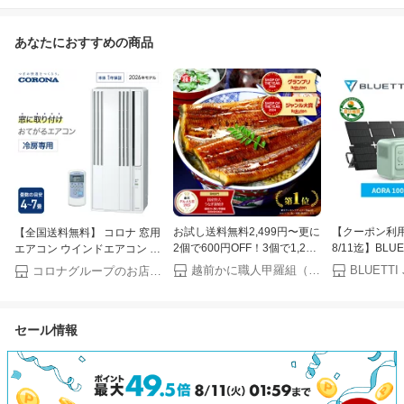
あなたにおすすめの商品
お試し送料無料2,499円〜更に
【クーポン利用で
【全国送料無料】 コロナ 窓用
2個で600円OFF！3個で1,200
8/11迄】BLU
エアコン ウインドエアコン 冷
円OFF！4個で2,000円OFF！
電源 ソーラー
房専用 4〜7畳 Relala リララ
越前かに職人甲羅組（DENSHOKU）
コロナグループのお店 COCOCO
楽天グルメ大賞受賞！楽天1位
AORA 100 V
シェルホワイト CW-1626R 窓
国産 うなぎ蒲焼き ウナギ お
クト 1024Wh
型エアコン 窓用 エアコン
中元 ギフト 土用丑の日【P】
1800W（27
セール情報
酸鉄リチウム 0
充電 アプリ操
防災 停電 台風
泊 非常用電源