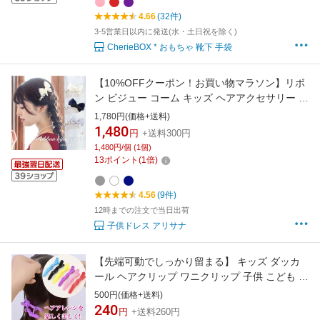
4.66
(32件)
3-5営業日以内に発送(水・土日祝を除く)
CherieBOX * おもちゃ 靴下 手袋
【10%OFFクーポン！お買い物マラソン】リボ
ン ビジュー コーム キッズ ヘアアクセサリー 子
供 フォーマル 女の子 子ども 入園式 卒園式 入
1,780円(価格+送料)
学式 卒業式 結婚式 ピアノ発表会 コンクール 七
1,480
円
+送料300円
五三 arisana メール便可
1,480円/個 (1個)
13
ポイント
(
1
倍)
4.56
(9件)
12時までの注文で当日出荷
子供ドレス アリサナ
【先端可動でしっかり留まる】 キッズ ダッカ
ール ヘアクリップ ワニクリップ 子供 こども ヘ
アアレンジ ブロッキング 髪留め ダンス 発表会
500円(価格+送料)
編み込み 簡単 時短 痛くない カラフル プチプラ
240
円
+送料260円