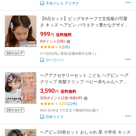
子供ドレス アリサナ
【6点セット】ビッグモチーフで主役級の可愛
さ キッズ ヘアピン バラエティ豊かなデザイン
プチプラヘアクリップ 子供用 女の子 花 大きめ
999
円
送料無料
髪留め 前髪 ヘアアクセサリー 華やか かわいい
9
ポイント
(
1
倍)
おしゃれ 幼稚園 保育園 プレゼントおしゃれ プ
4
(1件)
レゼント 痛くない 小学生 robeacc0518
2〜4日以内に発送(店舗休業日を除く)
ローブベベ
ヘアアクセサリーセット こども ヘアピン ヘア
クリップ 前髪クリップ ベビー赤ちゃんヘアピ
ン キッズ ヘアクリップ かわいい 子供 前髪クリ
3,590
円
送料無料
ップ かみどめ おしゃれ 髪飾り/入園/入学/お祝
320
ポイント
(
1
倍+
9
倍UP)
い 誕生日 クリスマスプレゼント ギフト yytu23
3.73
(11件)
8/10 16:00までの注文で最短8/18お届け
日本リドク
ヘアピン10色セット おしゃれ 星 小学生 キッズ