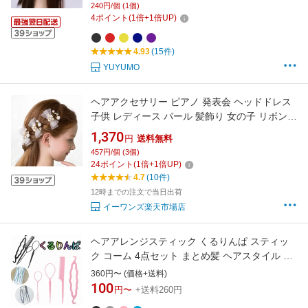
YUYUMO
240円/個 (1個)
4
ポイント
(
1
倍+
1
倍UP)
4.93
(15件)
YUYUMO
ヘアアクセサリー ピアノ 発表会 ヘッドドレス
子供 レディース パール 髪飾り 女の子 リボン
ヘアクリップ サイドクリップ ホワイト イベン
1,370
円
送料無料
ト 誕生日 結婚式 プレゼント シンプル クラシカ
457円/個 (3個)
ル ビーズ 花 発表会 誕生会 舞台 記念写真 3個
24
ポイント
(
1
倍+
1
倍UP)
セット(HC07)
4.7
(10件)
12時までの注文で当日出荷
イーワンズ楽天市場店
ヘアアレンジスティック くるりんぱ スティッ
ク コーム 4点セット まとめ髪 ヘアスタイル ダ
ンス 子供 編み込み 簡単 時短 ポニーアレンジ
360円〜 (価格+送料)
お団子 スタイリング セルフアレンジ ボブ ハー
100
円〜
+送料260円
フアップ ボリュームアップ インスタ 動画 カラ