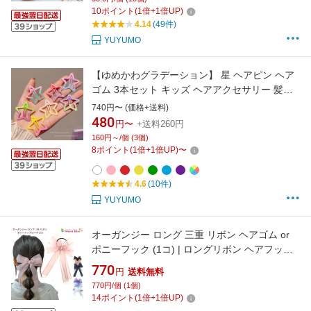
ルー 黄色 ヘアアレンジ yuyumo
10
ポイント
(
1
倍+
1
倍UP)
4.14
(49件)
YUYUMO
【ゆめかわグラデーション】 星 ヘアピン ヘア
ゴム 3本セット キッズ ヘアアクセサリー 髪飾
り 髪に優しい 絡まない ダンス 発表会 子供 こ
740円〜 (価格+送料)
ども ジュニア ポニーテール ツインテール かわ
480
円〜
+送料260円
いい プチプラ YUYUMO
160円～/個 (3個)
8
ポイント
(
1
倍+
1
倍UP)
〜
4.6
(10件)
YUYUMO
オーガンジー ロング 三重 リボン ヘアゴム or
ポニーフック (1コ) | ロングリボン ヘアフック
ヘアカフス 髪飾り レディース 大人 キッズ 子供
770
円
送料無料
卒園式 入学式 卒業式 ポニーテール KHGWR
770円/個 (1個)
SEO 全品 送料無料 実施中
14
ポイント
(
1
倍+
1
倍UP)