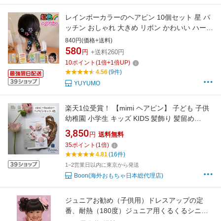
レインボーカラーのヘアピン 10個セット 星 パ
ッチン おしゃれ 大きめ リボン かわいい ハート
流れ星 水滴 四角 三角 キッズ 子供 ジュニア ヘ
840円(価格+送料)
アアクセ ヘアアレンジ アレンジ かわいい
580
円
+送料260円
yuyumo ヘアアクセサリー
10
ポイント
(
1
倍+
1
倍UP)
4.56
(9件)
YUYUMO
楽天1位受賞！ 【mimi ヘアピン】 子ども 子供
幼稚園 小学生 キッズ KIDS 髪飾り 髪留め
sourire ヘアアクセ ヘアアクセサリー 女の子 か
3,850
円
送料無料
わいい 可愛い ピンク ベージュ グリーン ブルー
35
ポイント
(
1
倍)
卒園式 入学式 通園 通学 お出かけ 送料無料 レ
4.81
(16件)
ディース ガールズ
1−2営業日以内に東京から発送
Boon(海外おもちゃ日本総代理店)
ジュニアお勧め（子供用）ドレスアップの定
番、耐熱（180度）ジュニア用くるくるシニヨ