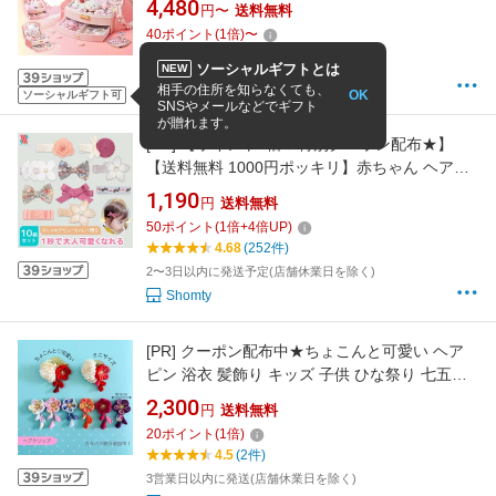
4,480
円〜
送料無料
子供 女の子 小学生 幼稚園 誕生日 クリスマス
40
ポイント
(
1
倍)
〜
プレゼント ギフト くま うさぎ
8/10 12:00までの注文で最短8/12お届け
ソーシャルギフトとは
NEW
ドレキュー
相手の住所を知らなくても、
OK
ソーシャルギフト可
SNSやメールなどでギフト
が贈れます。
[PR]
【ポイント5倍＆特別クーポン配布★】
【送料無料 1000円ポッキリ】赤ちゃん ヘアク
リップ ヘアピン キッズ 10本 セット
1,190
円
送料無料
KIRAKIRA☆ 前髪クリップ ヘアアクセサリー 髪
50
ポイント
(
1
倍+
4
倍UP)
留め 子供 赤ちゃん ベビー かわいい おしゃれ
4.68
(252件)
花 リボン お誕生日 プレゼント Shomty
2〜3日以内に発送予定(店舗休業日を除く)
Shomty
[PR]
クーポン配布中★ちょこんと可愛い ヘア
ピン 浴衣 髪飾り キッズ 子供 ひな祭り 七五三
子供 赤 黄色 青 緑 紫 ピンク パール マム
2,300
円
送料無料
20
ポイント
(
1
倍)
4.5
(2件)
3営業日以内に発送(店舗休業日を除く)