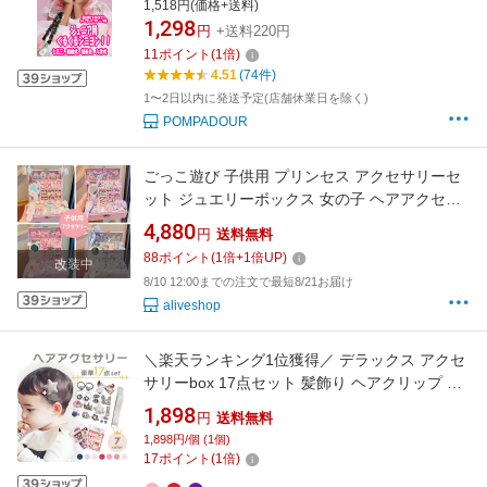
ン（ロープウィッグ）【メール便可】七五三ウ
1,518円(価格+送料)
ィッグ 七五三つけ毛 子供つけ毛 子供ウィ
1,298
円
+送料220円
ッグ キッズウィッグ 和装ウィッグ
11
ポイント
(
1
倍)
4.51
(74件)
1〜2日以内に発送予定(店舗休業日を除く)
POMPADOUR
ごっこ遊び 子供用 プリンセス アクセサリーセ
ット ジュエリーボックス 女の子 ヘアアクセサ
リー 収納ボックス 高級 誕生日 児童の日プレゼ
4,880
円
送料無料
ント セット アクセサリーおもちゃセット ヘア
88
ポイント
(
1
倍+
1
倍UP)
改装中
ピン ヘアゴム お祝い 子供 キッズ ヘアアクセサ
8/10 12:00までの注文で最短8/21お届け
リー 髪飾り
aliveshop
＼楽天ランキング1位獲得／ デラックス アクセ
サリーbox 17点セット 髪飾り ヘアクリップ ヘ
アピン ベビー用 赤ちゃん用 子供用 誕生日 クリ
1,898
円
送料無料
スマス 出産祝い おすすめ 人気 ヘアアクセ ギフ
1,898円/個 (1個)
ト プレゼント 女の子 園児 小学生 幼児 ベビー
17
ポイント
(
1
倍)
赤ちゃん キッズ 髪飾りセット