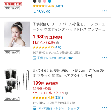
ー 黒 ピンク ブルー 青 灰色 グレー
3.85
(13件)
YUYUMO
子供髪飾り リーフ パール小花モチーフ カチュ
ーシャ ウエディング ヘッドドレス フラワーテ
ィアラ 女の子用 髪飾り 子供 ピアノ発表会
1,980
円
送料無料
アクセサリー ヘアアクセサリー結婚式 七五三
18
ポイント
(
1
倍)
撮影アクセサリー コンクール女の子用小物
4.75
(4件)
8/17 15:00までの注文で最短8/20お届け
子供ドレスのLuster&Citron
Uピン|まとめ髪用 約5cm・約6cm・約7cm 35
本 ブラック 髪留め ヘアアクセサリー|
199
円
送料無料
5.0円/個 (40個)
5
ポイント
(
1
倍+
4
倍UP)
4.39
(23件)
1〜2日以内に発送予定(休業日を除く)
バレエ用品 トレジャーショップ