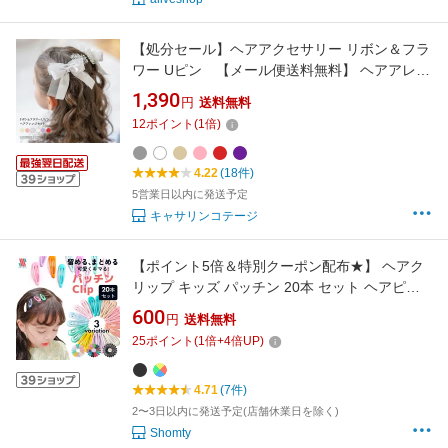
【処分セール】ヘアアクセサリー リボン＆フラ
ワー Uピン 【メール便送料無料】 ヘアアレン
ジセット YUP6 《メール便優先商品》 キッズ
1,390
円
送料無料
レディース 和装 七五三 卒業式 成人式 振袖 袴
12
ポイント
(
1
倍)
浴衣着物 入学式結婚式 発表会 ドレス フォーマ
ル キャサリンコテージ 着付け小物
4.22
(18件)
5営業日以内に発送予定
キャサリンコテージ
【ポイント5倍＆特別クーポン配布★】 ヘアク
リップ キッズ パッチン 20本 セット ヘアピン
シンプル ぱっちん 子供 こども ベビー 赤ちゃん
600
円
送料無料
ヘアアクセサリー 女の子 髪留め くすみカラー
25
ポイント
(
1
倍+
4
倍UP)
パステルカラー ブラック 黒
4.71
(7件)
2〜3日以内に発送予定(店舗休業日を除く)
Shomty