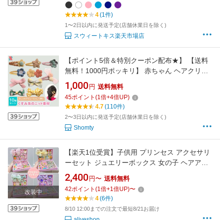
4
(1件)
1〜2日以内に発送予定(店舗休業日を除く)
スウィートキス楽天市場店
【ポイント5倍＆特別クーポン配布★】 【送料
無料！1000円ポッキリ】 赤ちゃん ヘアクリッ
プ ヘアピン 10点 セット KUSUMI☆ 安全 前髪
1,000
円
送料無料
クリップ 跡がつかない リボン 花 キラキラ 髪留
45
ポイント
(
1
倍+
4
倍UP)
め おしゃれ 可愛い デザイン ベビー キッズ 子
4.7
(110件)
供
2〜3日以内に発送予定(店舗休業日を除く)
Shomty
【楽天1位受賞】子供用 プリンセス アクセサリ
ーセット ジュエリーボックス 女の子 ヘアアク
セサリー 収納ボックス 高級 誕生日 児童の日プ
2,400
円〜
送料無料
レゼント セット アクセサリーおもちゃセット
42
ポイント
(
1
倍+
1
倍UP)
〜
改装中
ヘアピン ヘアゴム お祝い ごっこ遊び 子供 キッ
4
(6件)
ズ ヘアアクセサリー 髪飾り
8/10 12:00までの注文で最短8/21お届け
aliveshop