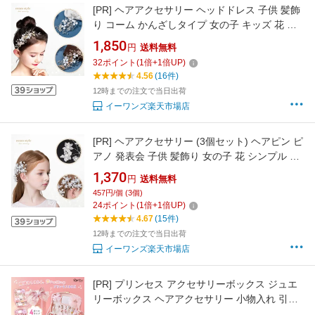
[PR]
ヘアアクセサリー ヘッドドレス 子供 髪飾
り コーム かんざしタイプ 女の子 キッズ 花 フ
ォーマル ホワイト パール ラインストーン ピア
1,850
円
送料無料
ノ 発表会 結婚式 ブライダル ウエディング 写真
32
ポイント
(
1
倍+
1
倍UP)
撮影 (HD02)
4.56
(16件)
12時までの注文で当日出荷
イーワンズ楽天市場店
[PR]
ヘアアクセサリー (3個セット) ヘアピン ピ
アノ 発表会 子供 髪飾り 女の子 花 シンプル フ
ォーマル ホワイト クラシカル パール ビーズ 可
1,370
円
送料無料
愛い 発表会 誕生会 舞台 記念写真 (HC08)
457円/個 (3個)
24
ポイント
(
1
倍+
1
倍UP)
4.67
(15件)
12時までの注文で当日出荷
イーワンズ楽天市場店
[PR]
プリンセス アクセサリーボックス ジュエ
リーボックス ヘアアクセサリー 小物入れ 引き
出し 大容量 お片づけ 知育 鍵付き ミラー付き