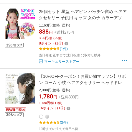
25個セット 星型 ヘアピン パッチン留め ヘアア
クセサリー 子供用 キッズ 女の子 カラーアソー
ト ミックスカラー 髪飾り 髪留め まとめ髪 ヘア
1,163円(価格+送料)
アレンジ 星形 スター 可愛い ファッション小物
888
円
+送料275円
運動会 お遊戯会 お祭り ハロウィン ダンス発表
35.6円/個 (25個)
会 ヒップホップダンス
8
ポイント
(
1
倍)
5
(1件)
当日発送 正午まで(土日祝省く)取寄せ以外
マーキュリーストアー
【10%OFFクーポン！お買い物マラソン】リボ
ン コーム 小枝 ヘアアクセサリー ヘッドドレス
シンプル エレガント ヘアアクセサリー 子供 キ
2,080円(価格+送料)
ッズ 髪飾り 髪留め フォーマル 入学式 発表会
1,780
円
+送料300円
結婚式 ホワイト シルバー
1,780円/個 (1個)
16
ポイント
(
1
倍)
5
(3件)
12時までの注文で当日出荷