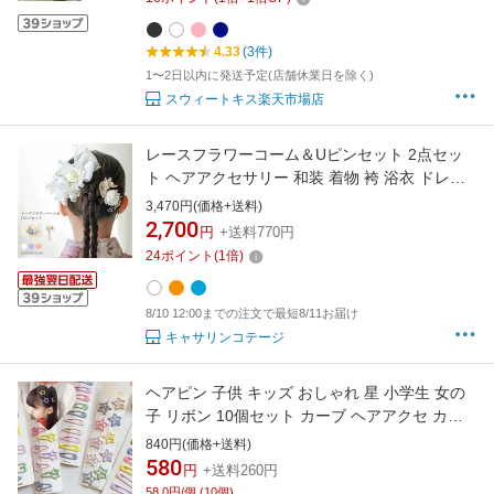
4.33
(3件)
1〜2日以内に発送予定(店舗休業日を除く)
スウィートキス楽天市場店
レースフラワーコーム＆Uピンセット 2点セッ
ト ヘアアクセサリー 和装 着物 袴 浴衣 ドレス
七五三 卒業式 花 リボン パール 髪飾り キッズ
3,470円(価格+送料)
TAK キャサリンコテージ
2,700
円
+送料770円
24
ポイント
(
1
倍)
8/10 12:00までの注文で最短8/11お届け
キャサリンコテージ
ヘアピン 子供 キッズ おしゃれ 星 小学生 女の
子 リボン 10個セット カーブ ヘアアクセ カラ
ー カラフル 髪留め 子ども用 前髪 こども カラ
840円(価格+送料)
フル カラー かわいい 安い アレンジ パッチン
580
円
+送料260円
ハート 絵文字 キャラクター パステル ピンク ブ
58.0円/個 (10個)