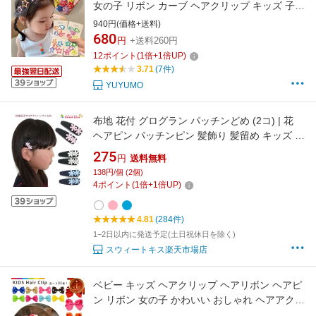
女の子 リボン カーブ ヘアクリップ キッズ 子供
ヘアアクセ カラー カラフル 髪留め 子ども用 前
940円(価格+送料)
髪 絵の具 カラー かわいい 安い アレンジ 使い
680
円
+送料260円
方 種類 ハート 絵文字 キャラクター お祭り イ
12
ポイント
(
1
倍+
1
倍UP)
ベント
3.71
(7件)
YUYUMO
布地 花付 グログラン パッチンどめ (2コ) | 花
ヘアピン パッチンピン 髪飾り 髪留め キッズ 女
の子 子供 幼稚園 小学生 通園 通学 お出かけ か
275
円
送料無料
わいい KHCP SEO 全品 送料無料 実施中
138円/個 (2個)
4
ポイント
(
1
倍+
1
倍UP)
4.81
(284件)
1−2日以内に発送予定(土日祝休日を除く)
スウィートキス楽天市場店
ベビー キッズ ヘアクリップ ヘアリボン ヘアピ
ン リボン 女の子 かわいい おしゃれ ヘアアクセ
クリップ 髪留め 誕生日 結婚式 滑り止め クリス