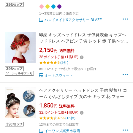
1〜3営業日以内に発送予定
ハンドメイド&アクセサリー BLAZE
即納 キッズヘッドドレス 子供発表会 キッズヘ
ッドドレス ヘアピン 子供 レッド 赤 子供ヘッド
ドレス パーティー 子ども 女の子 ヘアアクセサ
2,150
円
送料無料
リー 発表会 演奏会 パール 花 フラワー 髪飾り
38
ポイント
(
1
倍+
1
倍UP)
イベント ヘアコサージュ 結婚式 フォーマル ス
5
(2件)
テージ 舞台 演出 セレモニー
8/10 12:00までの注文で最短8/11お届け
ソーシャルギフト可
ミートスウィート
ヘアアクセサリー ヘッドドレス 子供 髪飾り コ
ーム かんざしタイプ 女の子 キッズ 花 フォーマ
ル ホワイト パール ラインストーン ピアノ 発表
1,850
円
送料無料
会 結婚式 ブライダル ウエディング 写真撮影
32
ポイント
(
1
倍+
1
倍UP)
(HD02)
4.56
(16件)
12時までの注文で当日出荷
イーワンズ楽天市場店