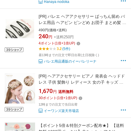
Hanaya nodoka
[PR]
バレエ ヘアアクセサリー ぱっちん留め バ
レエ用品 ヘアピン ピンどめ お団子 まとめ髪 髪
上げ ヘアセット ヘアアレンジ 雑貨 小物 子供
490円(価格+送料)
子ども ジュニア 大人 通販 イーバレリーナ
240
円
+送料250円
4
ポイント
(
1
倍+
1
倍UP)
3.2
(5件)
昼13時までの注文で即日出荷(土日祝除く)
バレエ用品通販のイーバレリーナ
[PR]
ヘアアクセサリー ピアノ 発表会 ヘッドド
レス 子供 髪飾り レディース 女の子 キッズ 花
リボン フォーマル ホワイト 淡い ピンク パール
1,670
円
送料無料
ラインストーン ティアラ カチューシャ 結婚式
30
ポイント
(
1
倍+
1
倍UP)
ブライダル ウエディング 写真撮影 (HC40 淡い
12時までの注文で当日出荷
ピンク)
イーワンズ楽天市場店
【ポイント5倍＆特別クーポン配布★】 【送料