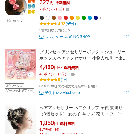
327
円
送料無料
マス 通園 ハンドメイド ピンク パーティー ペア
2
ポイント
(
1
倍)
お揃い 選べる80種類 シンプル 無地 プレゼント
+1
4.32
(95件)
3営業日後以内に出荷
スマホケースのCINC SHOP
プリンセス アクセサリーボックス ジュエリー
ボックス ヘアアクセサリー 小物入れ 引き出し
大容量 お片づけ 知育 鍵付き ミラー付き 子供
4,480
円〜
送料無料
女の子 小学生 幼稚園 誕生日 クリスマス プレゼ
40
ポイント
(
1
倍)
〜
ント ギフト くま うさぎ
5
(1件)
8/10 12:00までの注文で最短8/12お届け
ソーシャルギフト可
子供ドレスVluckstore
ヘアアクセサリー ヘアクリップ 子供 髪飾り
（3個セット） 女の子 キッズ 花 リーフ ゴール
ド ピンク パール ヘアクリップ かんざしタイプ
1,850
円
送料無料
ピアノ 発表会 可愛い 上品 華やか 発表会 結婚
617円/個 (3個)
式写真撮影 (KD09)