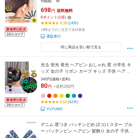
5個組 M
698
円
送料無料
6
ポイント
(
1
倍)
4.36
(14件)
13時までのご注文で当日発送
通販奉行
同じ商品を安い順で見る
光る 蛍光 発光 ヘアピン おしゃれ 星 小学生 キ
ッズ 女の子 リボン カーブ キッズ 子供 ヘアア
クセ カラー カラフル 髪留め 子ども用 前髪 絵
340円(価格+送料)
の具 カラー かわいい 安い アレンジ 使い方 種
80
円
+送料260円
類 ハート 絵文字 キャラクター お祭り イベント
プレゼント
4.52
(42件)
YUYUMO
デニム 星つき パッチンどめ (2コ) | スター ブル
ー パッチンピン ヘアピン 髪飾り 女の子 子供
キッズ 幼稚園 小学生 通園 通学 お出かけ かわ