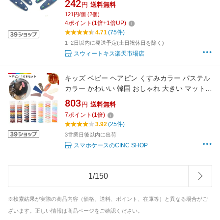
242
円
送料無料
いい KHCP SEO 全品 送料無料 実施中
121円/個 (2個)
4
ポイント
(
1
倍+
1
倍UP)
4.71
(75件)
1−2日以内に発送予定(土日祝休日を除く)
スウィートキス楽天市場店
キッズ ベビー ヘアピン くすみカラー パステル
カラー かわいい 韓国 おしゃれ 大きい マット
ぱっちん留め パッチン 子供用 子ども ピン レデ
803
円
送料無料
ィース ジュニア
7
ポイント
(
1
倍)
3.92
(25件)
3営業日後以内に出荷
スマホケースのCINC SHOP
1
/
150
※検索結果が実際の商品内容（価格、送料、ポイント、在庫等）と異なる場合がご
ざいます。正しい情報は商品ページをご確認ください。