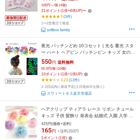
パッチン留め 前髪留め スリーピン ヘアピン 約
105円～/個 (4個)
4cm ヘア アクセサリー 小さめ 2歳 3歳 4歳 5歳
21
ポイント
(
1
倍+
6
倍UP)
〜
幼稚園 幼児 赤ちゃん 通園 通学
5
(3件)
1〜2営業日で発送
softbox family
夜光 パッチンどめ 10コセット | 光る 蓄光 スタ
ー ハート ヘアピン パッチンピン キッズ 女の子
子供 パステルカラー 可愛い 通園 通学 幼稚園
550
円
送料無料
小学生 KHCP SEO 全品 送料無料 実施中
55.0円/個 (10個)
10
ポイント
(
1
倍+
1
倍UP)
3.23
(13件)
1−2日以内に発送予定(土日祝休日を除く)
スウィートキス楽天市場店
ヘアクリップ ティアラ レース リボン チュール
キッズ 子供 髪飾り 発表会 結婚式 入園 入学 プ
リンセス BLAZE
425円(価格+送料)
165
円
+送料260円
1
ポイント
(
1
倍)