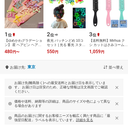
1
2
3
位
位
位
【ゆめかわグラデーショ
夜光 パッチンどめ 10コ
【送料無料】Mirhua ク
ン】 星 ヘアピン ヘアゴ
セット | 光る 蓄光 スター
シ カットはさみコーム
ム 3本セット キッズ ヘア
ハート ヘアピン パッチ
(3本セット)レザーカット
480
550
1,059
円
〜
円
円
アクセサリー 髪飾り 髪
ンピン キッズ 女の子 子
クシ 両面シェービングコ
に優し…
供 パ…
ーム ト…
東京
お届け先:
並べ替え
お届け先(離島除く)への最安送料とお届け日を表示していま
す。 お届け日は目安のため、正確な情報は注文画面でご確認
ください。
価格や送料、納期等の詳細は、商品のサイズや色によって異な
る場合があります
商品のお届けに関するお客様ニーズを幅広く満たす商品に「最
強翌日配送」ラベルを表示しています。
詳細を見る