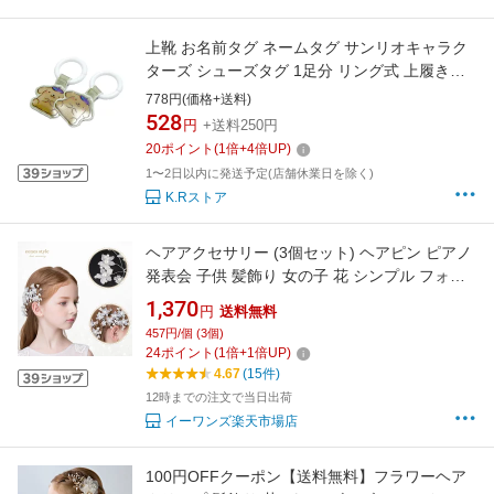
上靴 お名前タグ ネームタグ サンリオキャラク
ターズ シューズタグ 1足分 リング式 上履き名
前タグ 女の子 子供 幼稚園 保育園 入園入学準備
778円(価格+送料)
528
円
+送料250円
20
ポイント
(
1
倍+
4
倍UP)
1〜2日以内に発送予定(店舗休業日を除く)
K.Rストア
ヘアアクセサリー (3個セット) ヘアピン ピアノ
発表会 子供 髪飾り 女の子 花 シンプル フォー
マル ホワイト クラシカル パール ビーズ 可愛い
1,370
円
送料無料
発表会 誕生会 舞台 記念写真 (HC08)
457円/個 (3個)
24
ポイント
(
1
倍+
1
倍UP)
4.67
(15件)
12時までの注文で当日出荷
イーワンズ楽天市場店
100円OFFクーポン【送料無料】フラワーヘア