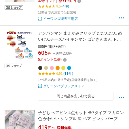
32
ポイント
(
1
倍+
1
倍UP)
4.5
(4件)
12時までの注文で当日出荷
イーワンズ楽天市場店
アンパンマン まえがみクリップ だだんだん め
いけんチーズバイキンマン ばいきんまん ドキ
ンちゃん コキンちゃんメロンパンナちゃん あ
805円(価格+送料)
かちゃんまん 前髪クリップ
605
円
+送料200円
5
ポイント
(
1
倍)
4.91
(11件)
1〜3日以内に発送予定(店舗休業日を除く)
グリーンパブリックストア
同じ商品を安い順で見る
子ども ヘアピン 4点セット 全7タイプ マカロン
色 かわいい シンプル 星 ベア ピンク パープル
色合わせ カラフル ヘアクリッブパッチン 4点組
419
円〜
送料無料