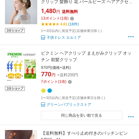
クリップ 髪飾り 花 パールビーズ ヘアアクセサ
リー フラワーティアラ 黒ヘアピン10本付 フラ
1,480
円
送料無料
ワーヘアクリップ 発表会 結婚式 フラワーガー
13
ポイント
(
1
倍)
ル
4.61
(18件)
1〜3日以内に発送予定(店舗休業日除く)
子供ドレス エルミア
ピクミン ヘアクリップ まえがみクリップ オッ
チン 前髪クリップ
970円(価格+送料)
770
円
+送料200円
7
ポイント
(
1
倍)
1〜3日以内に発送予定(店舗休業日を除く)
グリーンパブリックストア
同じ商品を安い順で見る
【送料無料】すべり止め付きのパッチンピン