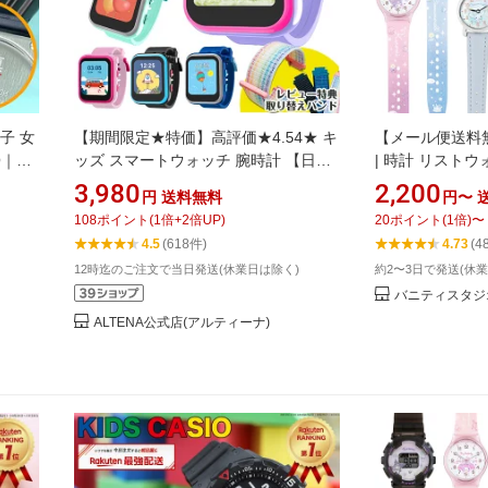
子 女
【期間限定★特価】高評価★4.54★ キ
【メール便送料
O｜キ
ッズ スマートウォッチ 腕時計 【日本
| 時計 リストウ
対応・
企画商品】 ひらがな カタカナ表示 知
コン プラ ベル
3,980
2,200
円
送料無料
円〜
育玩具 子供 自撮りカメラ ゲーム 音楽
ィ シナモロール
108
ポイント
(
1
倍+
2
倍UP)
20
ポイント
(
1
倍)
〜
録画録音 入園入学祝い 小学生 女の子
用 子ども 女の子
4.5
(618件)
4.73
(4
男の子 おもちゃ ギフト 誕生日 クリス
小学生 小学校 
12時迄のご注文で当日発送(休業日は除く)
約2〜3日で発送(休
マスプレゼント Xmas [M便 1/1]
い おしゃれ キャ
バニティスタジオ
MTK★KSW01
ALTENA公式店(アルティーナ)