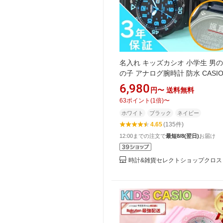
名入れ キッズカシオ 小学生 男の
の子 アナログ腕時計 防水 CASI
ッズウォッチ 子ども｜刻印確認
6,980
円〜
送料無料
時刻合わせ済み
63
ポイント
(
1
倍)
〜
ホワイト
ブラック
ネイビー
4.65
(135件)
12:00までの注文で
最短8/8(翌日)
お届け
時計&雑貨セレクトショップクロス