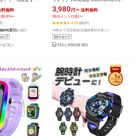
YG ベビージー ベビーG
知育玩具 子供 自撮りカメラ 35万画素
3,980
送料無料
円〜
送料無料
 時計 レディース シン
14種類ゲーム 音楽 アラーム 歩数計 録
1
倍UP)
〜
36
ポイント
(
1
倍)
〜
おしゃれ かわいい 女子
画録音 入園入学祝い 女の子 男の子 お
件)
4.39
(66件)
高校生 子ども 子供 軽い
もちゃ クリスマス誕生日プレゼント
短8/8(翌日)
お届け
14時まで当日発送(店舗休業日を除く)
 薄型 アラーム タイマー
小学生 ギフト 人気
パピヨン
FULL HOUSE 601