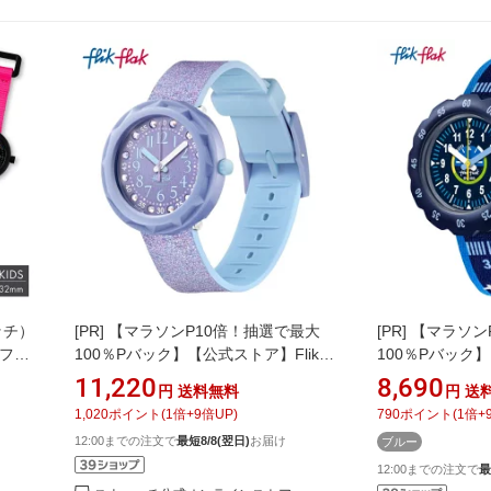
ッチ）
[PR]
【マラソンP10倍！抽選で最大
[PR]
【マラソン
 ファ
100％Pバック】【公式ストア】Flik
100％Pバック】【
ント
Flak フリックフラック LILAXUS リラ
ックフラック TA
11,220
8,690
円
送料無料
円
送
 小学生
クサス FCSP102Swatch(スウォッチ)
FPSP068 Swa
1,020
ポイント
(
1
倍+
9
倍UP)
790
ポイント
(
1
倍+
初め
Power Time(パワー・タイム) 【送料無
腕時計 男の子 
12:00までの注文で
最短8/8(翌日)
お届け
ブルー
料】(素材)ベルト：シリコン ケース：
ツ 3気圧防水
プラスティック
12:00までの注文で
最