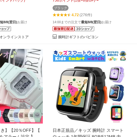
ポイントバック)
756
ポイント
(
1
倍+
6
倍UP)
〜
腕時計 女の子 かわい
丈 男の子 男子 小学生 中学生 ソーラー
ブラック
ナログ クオーツ 3気圧
腕時計 防水 軽い 軽量 ウレタン ウレタ
4.72
(276件)
ンバンド 息子 孫 プレゼント ギフト
短8/8(翌日)
お届け
14:00までの注文で
最短8/8(翌日)
お届け
オンラインストア
腕時計ギフトのパピヨン
引き】【20％OFF】【
日本正規品／キッズ 腕時計 スマート
をアラーム設定 】
ウォッチ 1年間保証 8GB/512MB 内蔵