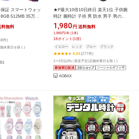
年保証 スマートウォッ
★P最大10倍10日終日 楽天1位 子供腕
GB 512MB 35万画
時計 腕時計 子供 男 防水 男子 男の子
育玩具 子供 自撮りカメ
女の子 子供 子供用 こども 子ども デジ
1,980
送料無料
円
送料無料
 アラーム 歩数計 録画録
タル アナログ アラーム 光る おもちゃ
1,980円/本 (1本)
 女の子 男の子 おもち
キッズ腕時計 キッズ キッズ用 小学校
18
ポイント
(
1
倍)
48件)
ゼント 子供 ギフト
小学生 かっこいい スポーツウォッチ
イエロー
レッド
ブルー
ブラック
店舗休業日を除く)
水遊び 軽量 スポーツ
4.34
(277件)
1〜2日以内に発送予定(店舗休業日を除く)
01
ソーシャルギフト可
AOBAX