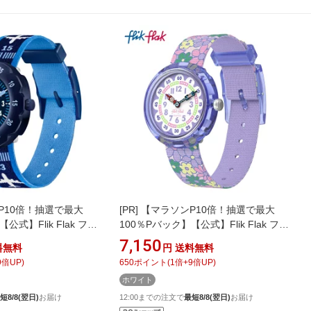
P10倍！抽選で最大
[PR]
【マラソンP10倍！抽選で最大
公式】Flik Flak フリ
100％Pバック】【公式】Flik Flak フリ
KE OFF テイク・オフ
ックフラック FLOWER FIELDS フラ
7,150
料無料
円
送料無料
tch(スウォッチ) キッズ
ワー フィールズ FBNP240 Swatch(ス
9
倍UP)
650
ポイント
(
1
倍+
9
倍UP)
ブルー アナログ クオー
ウォッチ) キッズ 腕時計 女の子 かわ
ホワイト
いい パープル アナログ クオーツ 3気
圧防水
短8/8(翌日)
お届け
12:00までの注文で
最短8/8(翌日)
お届け