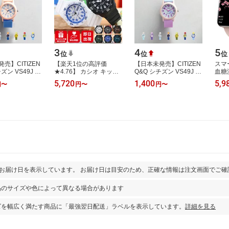
3
4
5
位
位
位
売】CITIZEN
【楽天1位の高評価
【日本未発売】CITIZEN
スマ
ズン VS49J 腕
★4.76】 カシオ キッズ
Q&Q シチズン VS49J 腕
血糖
 ブランド キッ
腕時計 超軽量 時計 腕時
時計 時計 ブランド キッ
ー 
5,720
1,400
5,9
円
〜
円
〜
円
〜
入 チープシチズ
計 キッズウォッチ キッ
ズ 子供 男の子 女の子 逆
精度 
シ…
ズカシオ 男の…
輸入 チ…
イン
とお届け日を表示しています。 お届け日は目安のため、正確な情報は注文画面でご確
品のサイズや色によって異なる場合があります
ズを幅広く満たす商品に「最強翌日配送」ラベルを表示しています。
詳細を見る