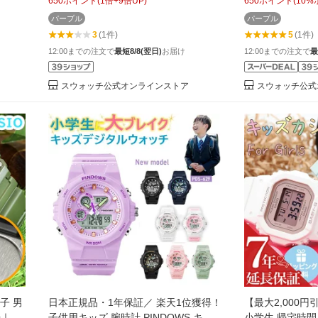
650
ポイント
(
1
倍+
9
倍UP)
650
ポイント
(
10
%
Swatch(スウォッチ) キッズ 腕時計 女
ォッチ) キッズ 
パープル
パープル
の子 かわいい ピンク アナログ クオー
い パープル ア
3
(1件)
5
(1件)
ツ 3気圧防水
防水
12:00までの注文で
最短8/8(翌日)
お届け
12:00までの注文で
最
スウォッチ公式オンラインストア
スウォッチ公式
子 男
日本正規品・1年保証／ 楽天1位獲得！
【最大2,000円
O｜キ
子供用キッズ 腕時計 PINDOWS キッ
小学生 帰宅時間