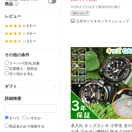
商品
10:00までの注文で最短8/14お届け
レビュー
公式サンリオオンラインショップ
4.5 〜
4.0 〜
3.5 〜
その他の条件
スーパーDEAL対象
定期購入・頒布会
売り切れを含む
ギフト
詳細検索
すべて
いずれか
名入れ キッズカシオ 小学生 女の
商品名のみで検索する
の子 アナデジ腕時計 防水 CASI