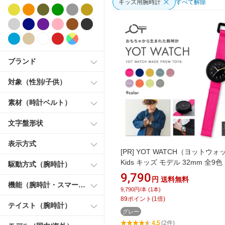
キッズ用腕時計
すべて解除
ブランド
対象（性別/子供）
素材（時計ベルト）
文字盤形状
表示方式
[PR]
YOT WATCH（ヨットウォ
Kids キッズ モデル 32mm 全9色
駆動方式（腕時計）
ーストウォッチ 日本製ムーブメ
9,790
円
送料無料
女の子 男の子 親子 お揃い 勉強
機能（腕時計・スマートウォッチ）
9,790円/本 (1本)
リサイクル素材 キッズウォッチ 
89
ポイント
(
1
倍)
ての時計 時間の読み方 勉強
テイスト（腕時計）
グレー
4.5
(2件)