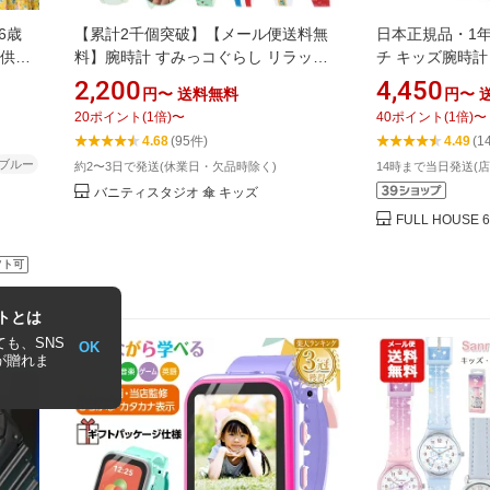
6歳
【累計2千個突破】【メール便送料無
日本正規品・1
子供用
料】腕時計 すみっコぐらし リラック
チ キッズ腕時計 8
レゼン
マ クレヨンしんちゃん 時計 リストウ
素 英語学習 知
2,200
4,450
円〜
送料無料
円〜
学生 防
ォッチ 合皮 PVC シリコン プラ ベルト
ラ ゲーム 音楽
20
ポイント
(
1
倍)
〜
40
ポイント
(
1
倍)
〜
歳 女
アナログ キッズ ジュニア 子供用 女の
音 入園入学祝い
4.68
(95件)
4.49
(1
子 保育園 幼稚園 小学生 小学校 レディ
ゃ 誕生日 プレ
ブルー
約2〜3日で発送(休業日・欠品時除く)
14時まで当日発送(
ース かわいい おしゃれ キャラクター
バニティスタジオ 傘 キッズ
2500
FULL HOUSE 6
フト可
トとは
も、SNS
OK
が贈れま