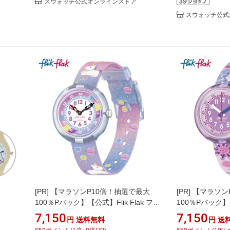
スウォッチ公式オンラインストア
スウォッチ公式
[PR]
【マラソンP10倍！抽選で最大
[PR]
【マラソン
100％Pバック】【公式】Flik Flak フリ
100％Pバック】【
ックフラック CUDDLY UNICORN カ
ックフラック FL
7,150
7,150
円
送料無料
円
送
ーデリー・ユニコーン FBNP213
ワー・カオス FPN