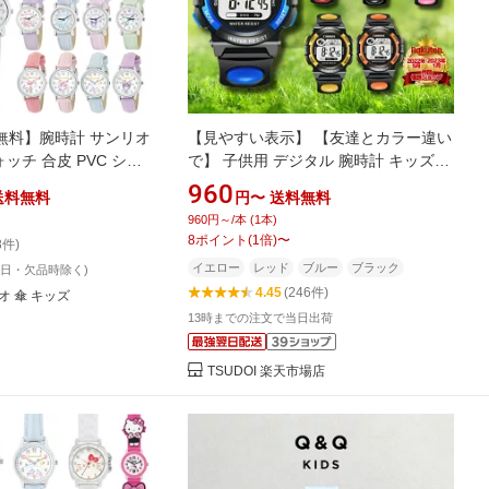
無料】腕時計 サンリオ
【見やすい表示】 【友達とカラー違い
ォッチ 合皮 PVC シリ
で】 子供用 デジタル 腕時計 キッズ用
ト アナログ クロミ キテ
デジタル ウォッチ 防水 スポーツ ブラ
960
送料無料
円〜
送料無料
 キッズ ジュニア 子供
ック 新品 タイマー 目覚まし こども 子
960円～/本 (1本)
 女子 保育園 幼稚園
ども 知育 時計 自転車 通学 ストップウ
8
ポイント
(
1
倍)
〜
8件)
レディース 女性 かわい
ォッチ 小学生 中学生 学校 塾 遠足 と
イエロー
レッド
ブルー
ブラック
業日・欠品時除く)
ラクター 文字盤 2500
けい 男の子 女の子
4.45
(246件)
 傘 キッズ
13時までの注文で当日出荷
TSUDOI 楽天市場店