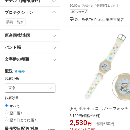
モデル（国内/海外）
10:00までの注文で最短8/11お届け
プロテクション
Our EARTH Project 楽天市場店
防滴・防水
原産国/製造国
バンド幅
文字盤の種類
配送
海外
お届け先
お届け日
すべて
[PR]
ポチャッコ ラバーウォッチ
翌日届く
3,190円(価格+送料)
翌々日までに届く
2,530
円
+送料660円
最強翌日配送 対象
23
ポイント
(
1
倍)