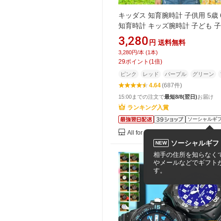
キッダス 知育腕時計 子供用 5歳 
知育時計 キッズ腕時計 子ども 
腕時計 アナログ 防水 誕生日 プ
3,280
円
送料無料
ト クリスマス ギフト 贈り物 小
3,280円/本 (1本)
水 軽い 軽量 子ども 時計 知育 4
29
ポイント
(
1
倍)
の子 男の子
ピンク
レッド
パープル
グリーン
4.64
(687件)
15:00までの注文で
最短8/8(翌日)
お届け
ランキング入賞
ソーシャルギ
All for you
ソーシャルギフ
NEW
相手の住所を知らなくて
やメールなどでギフト
す。