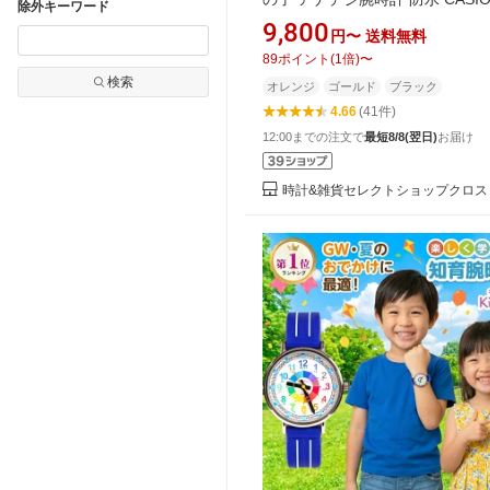
除外キーワード
ッズウォッチ 子ども｜刻印確認
9,800
円〜
送料無料
時刻合わせ済み
89
ポイント
(
1
倍)
〜
検索
オレンジ
ゴールド
ブラック
4.66
(41件)
12:00までの注文で
最短8/8(翌日)
お届け
時計&雑貨セレクトショップクロス