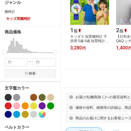
ジャンル
腕時計
キッズ用腕時計
1
2
位
位
商品価格
キッダス 知育腕時計 子
【日本未発
供用 5歳 6歳 知育時計
Q&Q シチ
キッズ腕時計 子ども 子
時計 時計
3,280
1,400
円
供用腕時計 アナログ 防
ズ 逆輸
水 誕生日 …
ン チプ
~
検索
文字盤カラー
お届け先(離島除く)への最安送料
価格や送料、納期等の詳細は、商
商品のお届けに関するお客様ニー
ベルトカラー