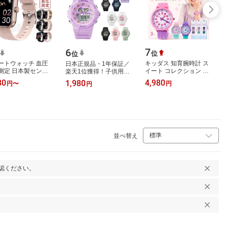
7
6
位
位
ートウォッチ 血圧
キッダス 知育腕時計 ス
日本正規品・1年保証／
測定 日本製センサ
イート コレクション 子
楽天1位獲得！子供用キ
睡眠検測 音楽制御 高
供用 腕時計 アナログ時
ッズ 腕時計 PINDOWS
80
4,980
1,980
円
〜
円
円
体温 着信通知 1.91
計 キッズ 時計 女の子 小
キッズデジタルウォッチ
チ 血…
学生 6歳…
デジタルアナ…
並べ替え
認ください。