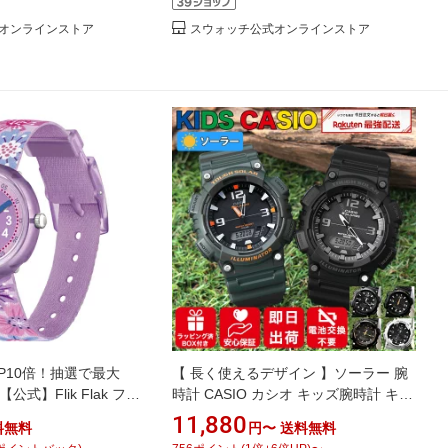
オンラインストア
スウォッチ公式オンラインストア
P10倍！抽選で最大
【 長く使えるデザイン 】ソーラー 腕
公式】Flik Flak フリ
時計 CASIO カシオ キッズ腕時計 キッ
OWER CHAOS フラ
ズカシオ 時計 キッズウォッチ キッズ
11,880
料無料
円〜
送料無料
P149 Swatch(スウ
キッズ用 子供 子供用 子供用腕時計 頑