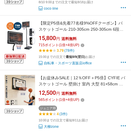
8/10 9:00までの注文で最短8/18お届け
coco iine
【限定P5倍&先着77名様9%OFFクーポン】バ
スケットゴール 210-305cm 250-305cm 6段階/
無段階 高さ調節 公式＆ミニバス対応 移動可
15,800
円
送料無料
工具付き ゴールネット バックボード リング ミ
715
ポイント
(
1
倍+
4
倍UP)
ニバス 屋外 室内 家庭用 ダンク 可 子供 体育館
3.79
(78件)
屋外用 7号 7 号 室内5号 5号 270cm
15:00までの注文で
最短8/9(翌日)
お届け
自転車・スポーツ直販店ioffice
【お盆休みSALE｜12％OFF＋P5倍】CYFIE バ
スケットゴール 壁掛け 室内 大型 81×58cm ド
ア掛け対応・穴あけ固定可 子供 5号ボール バス
12,500
円
送料無料
ケ 大人用 練習用 家庭用 2WAY設置 ボール付き
565
ポイント
(
1
倍+
4
倍UP)
耐衝撃 室内遊具 トレーニング おもちゃ バスケ
練習 家庭用 静音 おもちゃ ギフト
ジュニア用
4
(3件)
10:00までの注文で最短8/11お届け
大柳zone