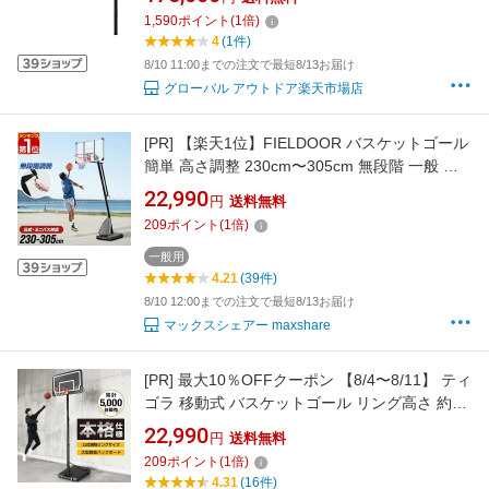
ルパッド付き】
1,590
ポイント
(
1
倍)
4
(1件)
8/10 11:00までの注文で最短8/13お届け
グローバル アウトドア楽天市場店
[PR]
【楽天1位】FIELDOOR バスケットゴール
簡単 高さ調整 230cm〜305cm 無段階 一般 公
式 ミニバス 室内 屋外 家庭用 移動式 練習 公式
22,990
円
送料無料
サイズ 足元フリー リング 45cm バスケットボ
209
ポイント
(
1
倍)
ール 5号 6号 7号 対応 高さ無段階調節タイプ 1
年保証 ★[送料無料]
一般用
4.21
(39件)
8/10 12:00までの注文で最短8/13お届け
マックスシェアー maxshare
[PR]
最大10％OFFクーポン 【8/4〜8/11】 ティ
ゴラ 移動式 バスケットゴール リング高さ 約
215~305cm 高さ7段階調節式 一般・ミニバス
22,990
円
送料無料
対応 TR-8KG1023GL バスケットボール バスケ
209
ポイント
(
1
倍)
ットゴール バスケゴール TIGORA
4.31
(16件)