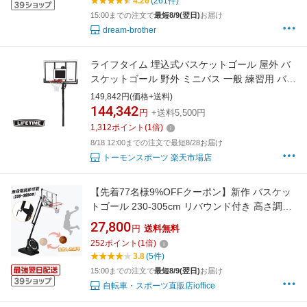
4.26
(261件)
15:00までの注文で
最短8/9(翌日)
お届け
dream-brother
ライフタイム 埋込式バスケットゴール 屋外 バ
スケットゴール 野外 ミニバス 一般 練習用 バス
ケ ゴール バスケゴール ストリートバスケ 埋込
149,842円(価格+送料)
ゴール 埋込式バスケットゴール 埋込式 バック
144,342
円
+送料5,500円
ボード NBA バスケットゴール バスケ 【 LIFE
1,312
ポイント
(
1
倍)
TIME 】ストリートゴール (LT-71525)
8/18 12:00までの注文で最短8/28お届け
トーモンスポーツ 楽天市場店
【先着77名様9%OFFクーポン】新作 バスケッ
トゴール 230-305cm リバウンド付き 高さ調節
公式ミニバス対応 移動可 工具付き ゴールネッ
27,800
円
送料無料
ト バックボード リング ミニバス 屋外 室内 家
252
ポイント
(
1
倍)
庭用 ダンク 可 子供 体育館 屋外用 7号 7 号 室
3.8
(5件)
内5号 5号 270cm
15:00までの注文で
最短8/9(翌日)
お届け
自転車・スポーツ直販店ioffice