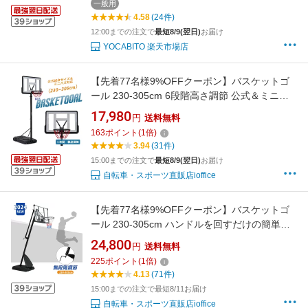
でミカサバスケットボールプレゼント★
一般用
4.58
(24件)
12:00までの注文で
最短8/9(翌日)
お届け
YOCABITO 楽天市場店
【先着77名様9%OFFクーポン】バスケットゴ
ール 230-305cm 6段階高さ調節 公式＆ミニバ
ス対応 移動可 工具付き ゴールネット バックボ
17,980
円
送料無料
ード リング ミニバス 一般用 屋外用 1年保証付
163
ポイント
(
1
倍)
き 屋外 室内 家庭用 ダンク 可 子供 体育館 屋外
3.94
(31件)
用 7号 室内5号 5号 270cm
15:00までの注文で
最短8/9(翌日)
お届け
自転車・スポーツ直販店ioffice
【先着77名様9%OFFクーポン】バスケットゴ
ール 230-305cm ハンドルを回すだけの簡単高
さ調節 公式＆ミニバス対応 移動可 工具付き ゴ
24,800
円
送料無料
ールネット バックボード リング ミニバス 屋外
225
ポイント
(
1
倍)
室内 家庭用 ダンク 可 子供 体育館 屋外用 7号 7
4.13
(71件)
号 室内5号 5号 270cm
15:00までの注文で最短8/11お届け
自転車・スポーツ直販店ioffice