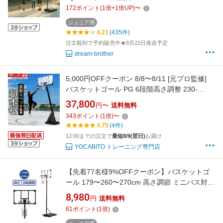
号球 家庭用 自主練 バスケ 持ち運び 部活 室内
172
ポイント
(
1
倍+
1
倍UP)
〜
室外 練習 屋内 屋外 外用 こども
ジュニア用
4.21
(435件)
注文殺到で予約販売中★8月22日発送予定
dream-brother
5,000円OFFクーポン 8/8〜8/11 [元プロ監修]
バスケットゴール PG 6段階高さ調整 230-
305cm ミニバス 一般公式サイズ 高反発クリア
37,800
円〜
送料無料
ボード 大容量タンク ウェイトバッグ付属 安定
343
ポイント
(
1
倍)
〜
高耐久 屋外 バスケ 家庭用 練習用 子供 大人 バ
4.75
(4件)
スケットボール 1年保証 0808co
12:00までの注文で
最短8/9(翌日)
お届け
YOCABITO トレーニング専門店
【先着77名様9%OFFクーポン】バスケットゴ
ール 179〜260〜270cm 高さ調節 ミニバス対応
屋外 家庭用 ゴール バスケ 子供 大人 キッズ ジ
8,980
円
送料無料
ュニア 小学生 屋外 室内 家庭用 ダンク 可 子供
81
ポイント
(
1
倍)
体育館 屋外用 7号 7 号 室内5号 5号 270cm