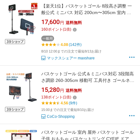
【楽天1位】バスケットゴール 8段高さ調整 一
般公式 ミニバス 対応 200cm〜305cm 室内 屋
外 家庭用 移動式 練習用 公式サイズ リング
17,600
円
送料無料
45cm バスケットボール ミニバスケット バスケ
160
ポイント
(
1
倍)
ゴール 5号 6号 7号 高さ8段階調節タイプ
FIELDOOR 1年保証 ★[送料無料]
一般用
4.08
(142件)
8/10 12:00までの注文で最短8/13お届け
マックスシェアー maxshare
バスケットゴール 公式＆ミニバス対応 3段階高
さ調節 260-305cm 移動可 工具付き ゴールネッ
ト バックボード リング ミニバス 一般用 屋外用
15,280
円
送料無料
1年保証付き
138
ポイント
(
1
倍)
4.56
(9件)
15:00までの注文で最短8/10お届け
CoCo-Shopping
バスケットゴール 室内 屋外 バスケット ゴール
子供 おもちゃ バスケットリング CYFIE ドア掛