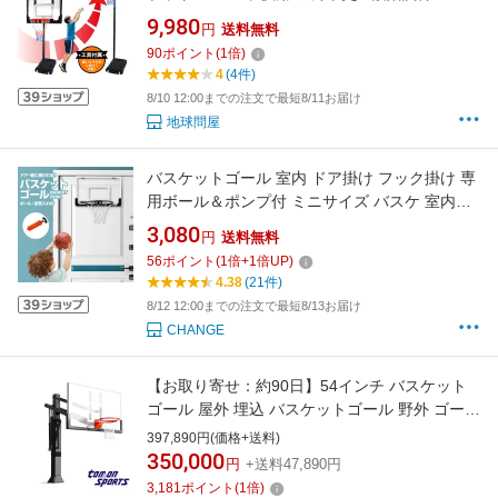
210cm バスケ リング 庭 自宅 シュート練習 ト
9,980
円
送料無料
レーニング 日本語説明書 キャスター付き
90
ポイント
(
1
倍)
4
(4件)
8/10 12:00までの注文で最短8/11お届け
地球問屋
バスケットゴール 室内 ドア掛け フック掛け 専
用ボール＆ポンプ付 ミニサイズ バスケ 室内用
子ども用 ダンク 練習 自宅
3,080
円
送料無料
56
ポイント
(
1
倍+
1
倍UP)
4.38
(21件)
8/12 12:00までの注文で最短8/13お届け
CHANGE
【お取り寄せ：約90日】54インチ バスケット
ゴール 屋外 埋込 バスケットゴール 野外 ゴール
ネット ミニバス 一般 公式サイズ 練習用 プロ用
397,890円(価格+送料)
バスケ ゴール バスケゴール ストリートバスケ
350,000
円
+送料47,890円
埋込ゴール 埋込式バスケットゴール 埋込式 ゴ
3,181
ポイント
(
1
倍)