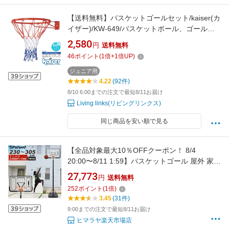
【送料無料】バスケットゴールセット/kaiser(カ
イザー)/KW-649/バスケットボール、ゴール、
バスケットゴール、リング、バスケットリング
2,580
円
送料無料
46
ポイント
(
1
倍+
1
倍UP)
ジュニア用
4.22
(92件)
8/10 6:00までの注文で最短8/11お届け
Living links(リビングリンクス)
同じ商品を安い順で見る
【全品対象最大10％OFFクーポン！ 8/4
20:00〜8/11 1:59】バスケットゴール 屋外 家庭
用 クリア ポリカーボネート 230cm〜305cm
27,773
円
送料無料
【1年保証】 6段階サイズ調整 TP570401K11 ス
252
ポイント
(
1
倍)
リーポイント ThreePoint ミニバス 一般公式サ
3.45
(31件)
イズ対応
9:00までの注文で最短8/11お届け
ヒマラヤ楽天市場店