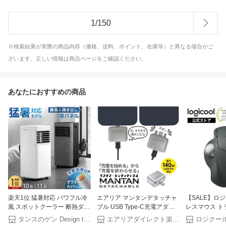
1
/
150
※検索結果が実際の商品内容（価格、送料、ポイント、在庫等）と異なる場合がご
ざいます。正しい情報は商品ページをご確認ください。
あなたにおすすめの商品
楽天1位 猛暑対応 パワフル冷
エアリア マンタンデタッチャ
【SALE】ロ
風 スポットクーラー 断熱ダク
ブル USB Type-C充電アダプ
レスマウス ト
トカバー付 窓パネル付 掃き出
ター 自動取外し 140W USB
MX ERGO S
タンスのゲン Design the Future
エアリアダイレクト楽天市場店
ロジクー
し窓 テラス窓 腰窓 10畳25L/
PD対応 ほぼ満充電で物理的に
Bluetooth & L