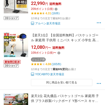
215~305cm 高さ7段階調節式 一般・ミニバス
22,990
円
送料無料
対応 TR-8KG1023GL バスケットボール バスケ
209
ポイント
(
1
倍)
ットゴール バスケゴール TIGORA
4.31
(16件)
12:00までの注文で最短8/11お届け
アルペン楽天市場店
【楽天1位】【全国送料無料】バスケットゴー
ル 家庭用 子供用 ミニバス キッズ 小学生 高学
年 低学年 室内 屋内 屋外 バスケ ゴール 練習 部
12,080
円〜
送料無料
活 自宅 庭 5/6/7号球 対応 205〜260cm
109
ポイント
(
1
倍)
〜
ジュニア用
4.08
(165件)
12:00までの注文で
最短8/9(翌日)
お届け
YOCABITO 楽天市場店
同じ商品を安い順で見る
楽天1位 花丸優品 バスケットゴール 家庭用 子
供 プラス鉄製バックボード Y形ベース キャス