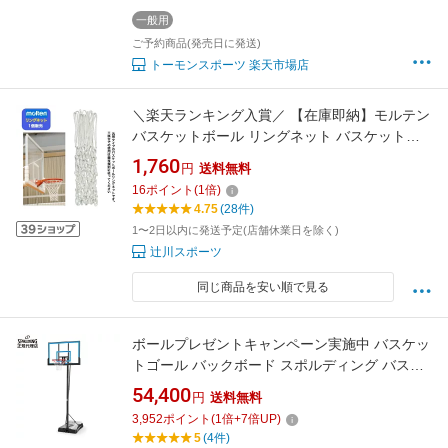
ール NBA 3×3 1×1 1on1 KOBE 002A
一般用
ご予約商品(発売日に発送)
トーモンスポーツ 楽天市場店
＼楽天ランキング入賞／ 【在庫即納】モルテン
バスケットボール リングネット バスケットリ
ングネット モルテン バスケ リングネット
1,760
円
送料無料
〔MOLTEN BRN〕※1個販売
16
ポイント
(
1
倍)
4.75
(28件)
1〜2日以内に発送予定(店舗休業日を除く)
辻川スポーツ
同じ商品を安い順で見る
ボールプレゼントキャンペーン実施中 バスケッ
トゴール バックボード スポルディング バスケ
ットボール 48インチ ゲームタイムシリーズ
54,400
円
送料無料
7A1655CN 自宅・家庭用 屋外用 練習用
3,952
ポイント
(
1
倍+
7
倍UP)
SPALDING 組立サービスなし
5
(4件)