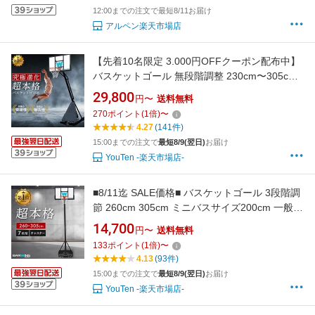
12:00までの注文で最短8/11お届け
アルペン楽天市場店
【先着10名限定 3.000円OFFクーポン配布中】
バスケットゴール 無段階調整 230cm〜305cm
2年保証 足元フリー モデル フロントボード付き
29,800
円〜
送料無料
ミニバスサイズ230cm 一般公式サイズ 305cm
270
ポイント
(
1
倍)
〜
対応 キャスター付 屋外 家庭用 移動式 練習用
4.27
(141件)
公式サイズ リング 45cm バスケットボール
15:00までの注文で
最短8/9(翌日)
お届け
YouTen -楽天市場店-
■8/11迄 SALE価格■ バスケットゴール 3段階調
節 260cm 305cm ミニバスサイズ200cm 一般公
式サイズ 305cm まで対応 キャスター付き 屋外
14,700
円〜
送料無料
家庭用 移動式 練習用 公式サイズ リング 43cm
133
ポイント
(
1
倍)
〜
バスケットボール ミニバスケット ゴールル バ
4.13
(93件)
スケットボード
15:00までの注文で
最短8/9(翌日)
お届け
YouTen -楽天市場店-