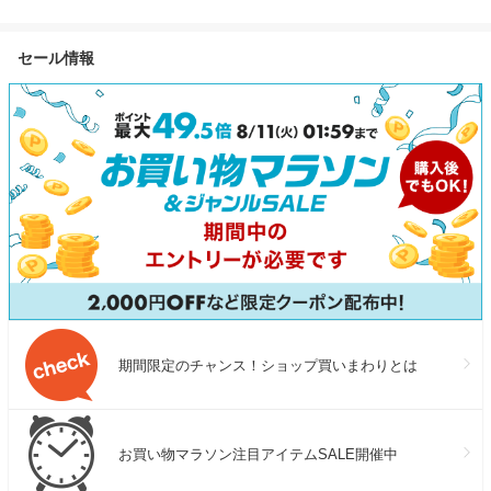
日 11畳30L/日 ノンドレン 家
外れる Type-C 充電しっぱな
USB-C 急速充電
庭用 エアコン スポットエアコ
し対策 過充電 スマホ タブレ
mac iPad OS
セール情報
ン クーラー ポータブルクーラ
ット ノートPC iPhone
国内正規品 1
ー 移動式エアコン 工事不要
Android USB-C 自動切断
MANTAN DETACHABLE MS-
CDC140
期間限定のチャンス！ショップ買いまわりとは
お買い物マラソン注目アイテムSALE開催中