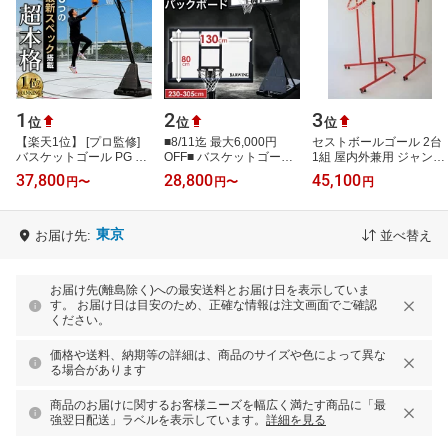
1
2
3
位
位
位
【楽天1位】 [プロ監修]
■8/11迄 最大6,000円
セストボールゴール 2台
バスケットゴール PG 6
OFF■ バスケットゴール
1組 屋内外兼用 ジャンボ
段階高さ調整 230-
無段階調整
リングゴール 高さ無段階
37,800
28,800
45,100
円
〜
円
〜
円
305cm ミニバス 公式サ
230cm~305cm 2年保証
調節 リング角度調節可能
イズ 高反発クリ…
足元フリー モデル フロ
ネット…
ン…
東京
お届け先:
並べ替え
お届け先(離島除く)への最安送料とお届け日を表示していま
す。 お届け日は目安のため、正確な情報は注文画面でご確認
ください。
価格や送料、納期等の詳細は、商品のサイズや色によって異な
る場合があります
商品のお届けに関するお客様ニーズを幅広く満たす商品に「最
強翌日配送」ラベルを表示しています。
詳細を見る