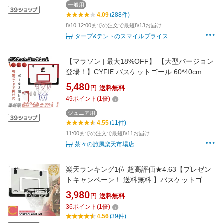
FIELDOOR 1年保証 ■[送料無料]
一般用
4.09
(288件)
8/10 12:00までの注文で最短8/13お届け
タープ&テントのスマイルプライス
【マラソン | 最大18%OFF】 【大型バージョン
登場！】CYFIE バスケットゴール 60*40cm 室
内 子供用 おもちゃ 屋外 家庭用 吸盤式&ドア掛
5,480
円
送料無料
け式 子供 ミニ ボール3個 スポーツ おもちゃ バ
49
ポイント
(
1
倍)
スケット ゴール 玩具 バックボード バスケ シュ
ート 練習 屋内用 クリスマス
ジュニア用
4.55
(11件)
11:00までの注文で最短8/11お届け
茶々の旅風楽天市場店
楽天ランキング1位 超高評価★4.63【プレゼン
トキャンペーン！ 送料無料 】バスケットゴー
ルセット 室内 家庭用 おもちゃ リング バスケッ
3,980
円
送料無料
トゴール バスケット ゴール セット バスケット
36
ポイント
(
1
倍)
ボール 屋外 自宅 オフィス プレゼント 屋内用
4.56
(39件)
ミニバス 子ども キッズ ジュニア