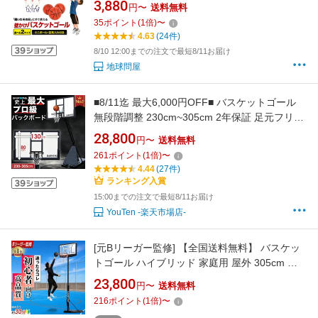
3,880
円〜
送料無料
もちゃ ボール3個付き 空気入れセット (選べる2
35
ポイント
(
1
倍)
〜
サイズ)
4.63
(24件)
8/10 12:00までの注文で最短8/11お届け
地球問屋
■8/11迄 最大6,000円OFF■ バスケットゴール
無段階調整 230cm~305cm 2年保証 足元フリー
モデル フロントボード付き ミニバスサイズ
28,800
円〜
送料無料
230cm 一般公式サイズ 305cm まで対応 キャス
261
ポイント
(
1
倍)
〜
ター付き 屋外 家庭用 移動式 練習用 公式サイズ
4.44
(27件)
リング 45cm バスケットボール
ランキング入賞
15:00までの注文で最短8/11お届け
YouTen -楽天市場店-
[元Bリーガー監修] 【全国送料無料】 バスケッ
トゴール ハイブリッド 家庭用 屋外 305cm 公
式サイズ対応 ミニバス 200cm 7段階 高さ調節
23,800
円〜
送料無料
ポリカーボネート バックボード 練習用 スタン
216
ポイント
(
1
倍)
〜
ド 自立式 移動式 キャスター付 ★着後レビュー