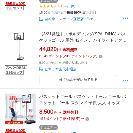
ジュニア用
4.15
(96件)
15:00までの注文で
最短8/9(翌日)
お届け
自転車・スポーツ直販店ioffice
【8/21発送】スポルディング(SPALDING) バス
ケットゴール 屋外 42インチ ハイライトアクリ
ルポータブル 7A1990CN SPALDING 【メーカ
44,820
円
送料無料
ー直送】【ご自宅配送限定】
8,149
ポイント
(
20
%ポイントバック)
9:00までの注文で最短8/15お届け
ヒマラヤ楽天市場店
同じ商品を安い順で見る
バスケットゴール バスケットボール ゴール バ
スケット ゴール スタンド 子供 大人 キッズ ジ
ュニア 小学生 5号球 7号球 家庭用 自主練 バス
8,500
円〜
送料無料
ケ 持ち運び 部活 室内 室外 練習 屋内 屋外 外用
154
ポイント
(
1
倍+
1
倍UP)
〜
こども
ジュニア用