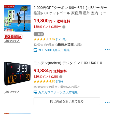
2,000円OFFクーポン 8/8〜8/11 [元Bリーガー
推奨]バスケットゴール 家庭用 屋外 室内 ミニバ
ス 公式サイズ対応 200cm〜305cm 高さ調節 キ
19,800
円〜
送料無料
ャスター付き 移動式 バスケ 練習用 リーディン
180
ポイント
(
1
倍)
〜
グエッジ ★着後レビューでミカサバスケットボ
ールプレゼント★SP0808
一般用
3.97
(125件)
12:00までの注文で
最短8/9(翌日)
お届け
YOCABITO 楽天市場店
モルテン(molten) デジタイマ110X UX0110
90,884
円
送料無料
826
ポイント
(
1
倍)
4.86
(7件)
8/9 0:00までの注文で最短8/20お届け
カスカワスポーツ楽天市場店
同じ商品を安い順で見る