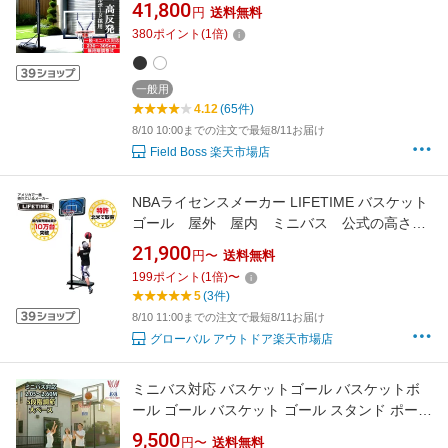
キャスター付き 移動式 練習用 45cm バスケッ
41,800
円
送料無料
トボール 子供 大人 1年保証 FBオリジナル
380
ポイント
(
1
倍)
F808 F818 【CSB】 【36CE】
一般用
4.12
(65件)
8/10 10:00までの注文で最短8/11お届け
Field Boss 楽天市場店
NBAライセンスメーカー LIFETIME バスケット
ゴール 屋外 屋内 ミニバス 公式の高さ対
応 ライフタイム LT-90588
21,900
円〜
送料無料
199
ポイント
(
1
倍)
〜
5
(3件)
8/10 11:00までの注文で最短8/11お届け
グローバル アウトドア楽天市場店
ミニバス対応 バスケットゴール バスケットボ
ール ゴール バスケット ゴール スタンド ポータ
ブル 子供 大人 キッズ ジュニア 小学生 5号球 7
9,500
円〜
送料無料