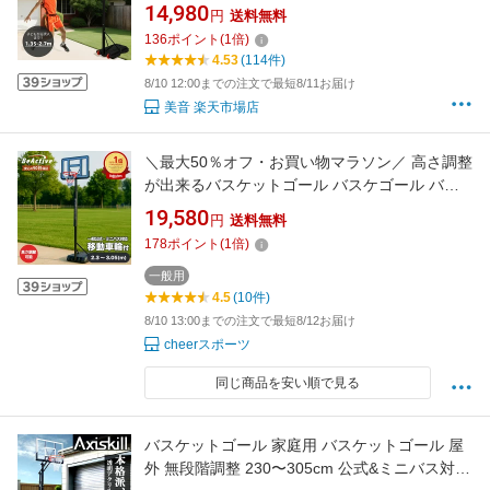
ター付き 2つネット付き 1.35-2.7m 無段階調整
14,980
円
送料無料
移動しやすい 安定性高い 砂袋4つ付属 シンプル
136
ポイント
(
1
倍)
大人 ミニバス 公式サイズ 屋外 練習工具付き 1
4.53
(114件)
年保証 プレゼント
8/10 12:00までの注文で最短8/11お届け
美音 楽天市場店
＼最大50％オフ・お買い物マラソン／ 高さ調整
が出来るバスケットゴール バスケゴール バス
ケットリング 屋外 家庭用 ミニバス 一般 公式サ
19,580
円
送料無料
イズ 3.05m対応 高さ調整 2.3m-3.05m ポール
178
ポイント
(
1
倍)
ガード付 車輪付 バスケ 練習 7号球対応 バック
ボード
一般用
4.5
(10件)
8/10 13:00までの注文で最短8/12お届け
cheerスポーツ
同じ商品を安い順で見る
バスケットゴール 家庭用 バスケットゴール 屋
外 無段階調整 230〜305cm 公式&ミニバス対応