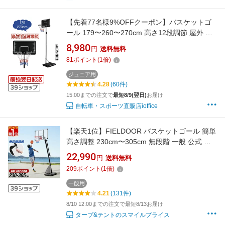
【先着77名様9%OFFクーポン】バスケットゴ
ール 179〜260〜270cm 高さ12段調節 屋外 家
庭用 ミニバス対応 ゴール バスケ 子供 大人 キ
8,980
円
送料無料
ッズ ジュニア 小学生 屋外 室内 家庭用 ダンク
81
ポイント
(
1
倍)
可 子供 体育館 屋外用 7号 7 号 室内5号 5号
270cm
ジュニア用
4.28
(60件)
15:00までの注文で
最短8/9(翌日)
お届け
自転車・スポーツ直販店ioffice
【楽天1位】FIELDOOR バスケットゴール 簡単
高さ調整 230cm〜305cm 無段階 一般 公式 ミ
ニバス 室内 屋外 家庭用 移動式 練習用 公式サ
22,990
円
送料無料
イズ 足元フリー リング 45cm 5号 6号 7号 対応
209
ポイント
(
1
倍)
工具付 高さ無段階調節タイプ 1年保証 ■[送料無
料]
一般用
4.21
(131件)
8/10 12:00までの注文で最短8/13お届け
タープ&テントのスマイルプライス