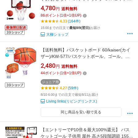
け 電子スコアリング 効果音 バスケットボール3
4,780
円
送料無料
個付き トレーニング 耐衝撃 家庭用 ストレス解
86
ポイント
(
1
倍+
1
倍UP)
消 自宅用 クリスマス 誕生日 プレゼント
4.33
(164件)
15:00までの注文で
最短8/9(翌日)
お届け
大柳ショップ
【送料無料】バスケットボード 60/kaiser(カイ
ザー)/KW-577/バスケットボール、ゴール、ボ
ード、バスケットゴール、リング、室内、子
2,480
円
送料無料
供、ミニバスケット
44
ポイント
(
1
倍+
1
倍UP)
ジュニア用
4.27
(59件)
8/10 6:00までの注文で最短8/11お届け
Living links(リビングリンクス)
同じ商品を安い順で見る
【エントリーでP10倍＆最大100%還元】 バス
ケットゴール 子供用 屋外 高さ5段階調節 155〜