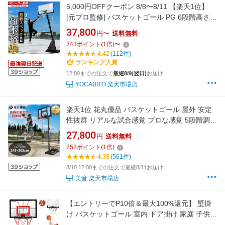
5,000円OFFクーポン 8/8〜8/11 【楽天1位】
[元プロ監修] バスケットゴール PG 6段階高さ調
整 230-305cm ミニバス 公式サイズ 高反発クリ
37,800
円〜
送料無料
アボード 大容量タンク ウェイトバッグ付属 屋
343
ポイント
(
1
倍)
〜
外 バスケ 家庭用 練習用 子供 大人 5号球 6号球
4.42
(112件)
7号球 バスケットボール SP0808
ランキング入賞
12:00までの注文で
最短8/9(翌日)
お届け
YOCABITO 楽天市場店
楽天1位 花丸優品 バスケットゴール 屋外 安定
性抜群 リアルな試合感覚 プロな感覚 5段階調整
移動しやすい 245～305cm 公式&ミニバス対応
27,800
円
送料無料
ネット2個 キャスター付き 室内 移動式 家庭用
252
ポイント
(
1
倍)
練習用 45cm バスケットボール 子供 大人 1年
4.35
(561件)
保証 プレゼント
8/10 12:00までの注文で最短8/11お届け
美音 楽天市場店
【エントリーでP10倍＆最大100%還元】 壁掛
け バスケットゴール 室内 ドア掛け 家庭 子供
バスケ シュート練習 ミニバスケットボード お