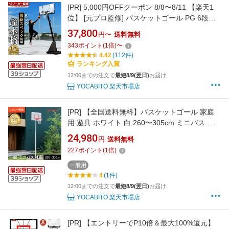
[PR]
5,000円OFFクーポン 8/8〜8/11 【楽天1
位】 [元プロ監修] バスケットゴール PG 6段階
高さ調整 230-305cm ミニバス 公式サイズ 高反
37,800
円〜
送料無料
発クリアボード 大容量タンク ウェイトバッグ
343
ポイント
(
1
倍)
〜
付属 屋外 バスケ 家庭用 練習用 子供 大人 5号
4.42
(112件)
球 6号球 7号球 バスケットボール SP0808
ランキング入賞
12:00までの注文で
最短8/9(翌日)
お届け
YOCABITO 楽天市場店
[PR]
【全国送料無料】バスケットゴール 家庭
用 遊具 ホワイト 白 260〜305cm ミニバス 一
般 公式サイズ 練習 自宅 庭 駐車場 ガレージ 屋
24,980
円
送料無料
外遊具 おしゃれ アスレチック 大型 公園 バスケ
227
ポイント
(
1
倍)
ットボール 1年保証 ★着後レビューでオリガミ
マグカッププレゼント★
一般用
4
(1件)
12:00までの注文で
最短8/9(翌日)
お届け
YOCABITO 楽天市場店
[PR]
【エントリーでP10倍＆最大100%還元】