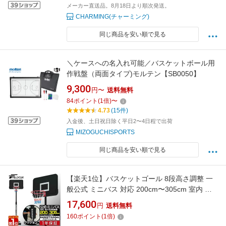
メーカー直送品。8月18日より順次発送。
CHARMING(チャーミング)
同じ商品を安い順で見る
＼ケースへの名入れ可能／バスケットボール用
作戦盤（両面タイプ)モルテン【SB0050】
9,300
円〜
送料無料
84
ポイント
(
1
倍)
〜
4.73
(15件)
入金後、土日祝日除く平日2〜4日程で出荷
MIZOGUCHISPORTS
同じ商品を安い順で見る
【楽天1位】バスケットゴール 8段高さ調整 一
般公式 ミニバス 対応 200cm〜305cm 室内 屋
外 家庭用 移動式 練習用 公式サイズ リング
17,600
円
送料無料
45cm バスケットボール ミニバスケット バスケ
160
ポイント
(
1
倍)
ゴール 5号 6号 7号 高さ8段階調節タイプ