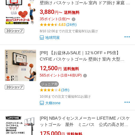
壁掛け バスケットゴール 室内 ドア掛け 家庭 子
供 バスケ シュート練習 ミニバスケットボード
3,880
円〜
送料無料
おもちゃ ボール3個付き 空気入れセット (選べ
35
ポイント
(
1
倍)
〜
る2サイズ)
4.63
(24件)
8/10 12:00までの注文で最短8/11お届け
地球問屋
[PR]
【お盆休みSALE｜12％OFF＋P5倍】
CYFIE バスケットゴール 壁掛け 室内 大型
81×58cm ドア掛け対応・穴あけ固定可 子供 5
12,500
円
送料無料
号ボール バスケ 大人用 練習用 家庭用 2WAY設
565
ポイント
(
1
倍+
4
倍UP)
置 ボール付き 耐衝撃 室内遊具 トレーニング お
もちゃ バスケ練習 家庭用 静音 おもちゃ ギフト
ジュニア用
4
(3件)
10:00までの注文で最短8/11お届け
大柳zone
[PR]
NBAライセンスメーカー LIFETIME バスケ
ットゴール 屋外 ミニバス 公式の高さ対
応 ライフタイムLT-90698 埋め込み式【ポー
175,000
円
送料無料