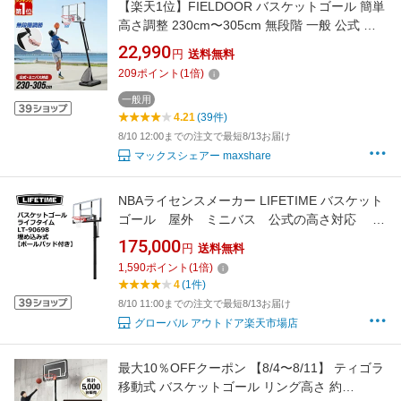
【楽天1位】FIELDOOR バスケットゴール 簡単
高さ調整 230cm〜305cm 無段階 一般 公式 ミ
ニバス 室内 屋外 家庭用 移動式 練習 公式サイ
22,990
円
送料無料
ズ 足元フリー リング 45cm バスケットボール
209
ポイント
(
1
倍)
5号 6号 7号 対応 高さ無段階調節タイプ 1年保
証 ★[送料無料]
一般用
4.21
(39件)
8/10 12:00までの注文で最短8/13お届け
マックスシェアー maxshare
NBAライセンスメーカー LIFETIME バスケット
ゴール 屋外 ミニバス 公式の高さ対応 ラ
イフタイムLT-90698 埋め込み式【ポールパッ
175,000
円
送料無料
ド付き】
1,590
ポイント
(
1
倍)
4
(1件)
8/10 11:00までの注文で最短8/13お届け
グローバル アウトドア楽天市場店
最大10％OFFクーポン 【8/4〜8/11】 ティゴラ
移動式 バスケットゴール リング高さ 約