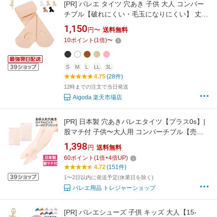
[PR]
バレエ タイツ 穴あき 子供 大人 コンバー
チブル【破れにくい・毛玉になりにくい】 丈夫
伸縮性抜群 バレエタイツ キッズ ジュニア レデ
1,150
円〜
送料無料
ィース 5色展開 白 黒 フレッシュピンク ライト
10
ポイント
(
1
倍)
〜
ピンク ブラウン レッスン 発表会 新体操
Aigoda
S
M
L
LL
3L
4.75
(28件)
12時までの注文で当日発送
Aigoda 楽天市場店
[PR]
日本製 穴あきバレエタイツ【プラス0s】|
股マチ付 子供〜大人用 コンバーチブル【売れ
筋】ロイヤルピンク ヨーロピアンピンク|
1,398
円
送料無料
60
ポイント
(
1
倍+
4
倍UP)
4.72
(151件)
1〜2日以内に発送予定(休業日を除く)
バレエ用品 トレジャーショップ
[PR]
バレエシューズ 子供 キッズ 大人【15-