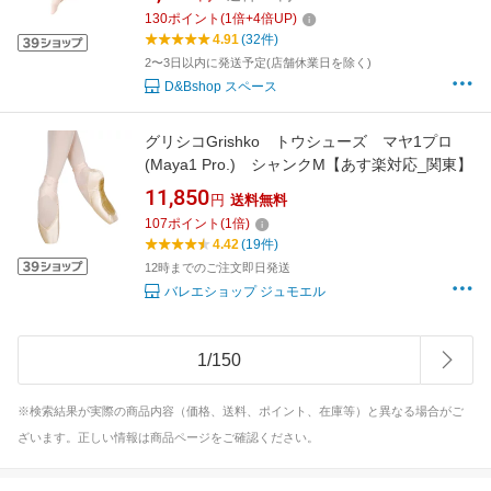
130
ポイント
(
1
倍+
4
倍UP)
4.91
(32件)
2〜3日以内に発送予定(店舗休業日を除く)
D&Bshop スペース
グリシコGrishko トウシューズ マヤ1プロ
(Maya1 Pro.) シャンクM【あす楽対応_関東】
11,850
円
送料無料
107
ポイント
(
1
倍)
4.42
(19件)
12時までのご注文即日発送
バレエショップ ジュモエル
1
/
150
※検索結果が実際の商品内容（価格、送料、ポイント、在庫等）と異なる場合がご
ざいます。正しい情報は商品ページをご確認ください。