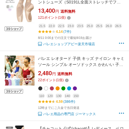
ントシューズ（S0191L全面ストレッチでフィ
ット感抜群！美しい甲をキープ トウシューズ
13,400
円
送料無料
ポワントシューズ バレエシューズ 衝撃吸収 ス
121
ポイント
(
1
倍)
プリット インソール BLOCH ブロック【試着チ
ケット対象】
21.5
22.0
22.5
23.0
23.5
25.0
25.5
26.0
26.5
4.14
(7件)
8/11 0:00までの注文で最短8/19お届け
バレエショップアビー楽天市場店
バレエ レオタード 子供 キッズ ナイロン キャミ
ソール シンプル オーソドックス かわいい 子供
用 子供サイズ 定番 人気 leotard cl1499 ( 体操
2,480
円
送料無料
ダンス バレエレオタード ジュニア ダンス 体操
22
ポイント
(
1
倍)
バレエ用品 新体操 zeemax )【送料無料｜即日
発送】
110
120
130
140
150
4.59
(386件)
12時までにご入金で当日発送
バレエ用品の専門店 ジーマックス
【チャコット 公式(chacott)】レディース ベロ