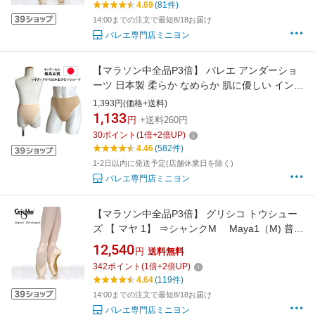
4.69
(81件)
14:00までの注文で最短8/18お届け
バレエ専門店ミニヨン
【マラソン中全品P3倍】 バレエ アンダーショ
ーツ 日本製 柔らか なめらか 肌に優しい インナ
ー ショーツ 子供 ジュニア 大人 ベージュ 肌色
1,393円(価格+送料)
発表会 コンクール レオタード 下着 バレエ下着
1,133
円
+送料260円
衣装 透けない はみ出ない
30
ポイント
(
1
倍+
2
倍UP)
4.46
(582件)
1-2日以内に発送予定(店舗休業日を除く)
バレエ専門店ミニヨン
【マラソン中全品P3倍】 グリシコ トウシュー
ズ 【 マヤ 1】 ⇒シャンクM Maya1（M) 普通
幅〜幅広さん向け 安定感抜群で甲がよく出ま
12,540
円
送料無料
す トゥシューズ ポワント ポアント ポイン
342
ポイント
(
1
倍+
2
倍UP)
ト バレエ ミニヨン
4.64
(119件)
14:00までの注文で最短8/18お届け
バレエ専門店ミニヨン