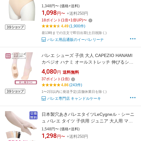
ズ ジュニア インナー パンツ 下着 ファンデーシ
1,348円〜 (価格+送料)
ョン アンダーパンツ インナーショーツ インナ
1,098
円〜
+送料250円
ーパンツ バレエショーツ レッスン 練習 着 日本
18
ポイント
(
1
倍+
1
倍UP)
〜
製 バレエ用品 イーバレリーナ
4.49
(1,900件)
昼13時までの注文で即日出荷(土日祝除く)
バレエ用品通販のイーバレリーナ
バレエ シューズ 子供 大人 CAPEZIO HANAMI
カペジオ ハナミ オールストレッチ 伸びるシュ
ーズ 人気 コンクール オーディション ライトピ
4,080
円
送料無料
ンク 普通幅 2037W ストレッチシューズ ライト
37
ポイント
(
1
倍)
ピンク
4.86
(243件)
1〜2日以内に発送予定(店舗休業日を除く)
バレエ専門店 キャンドルケーキ
日本製穴あきバレエタイツLeCygneル・シーニ
ュ バレエ タイツ 子供用 ジュニア 大人用 マチ
なし ロイヤルピンク ヨーロピアンピンク 黒 白
1,548円〜 (価格+送料)
1,298
円〜
+送料250円