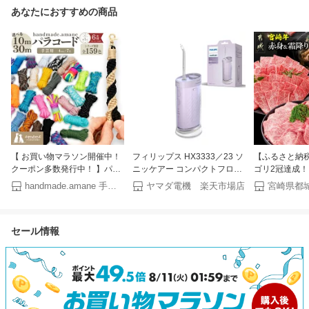
あなたにおすすめの商品
【 お買い物マラソン開催中！
フィリップス HX3333／23 ソ
【ふるさと納
クーポン多数発行中！ 】パラ
ニッケアー コンパクトフロッ
ゴリ2冠達成！
コード 4mm 10m 30m パラシ
サー 1000 IPX7 防水 折りたた
部位＆カット 
handmade.amane 手芸用品専門店
ヤマダ電機 楽天市場店
宮崎県都
ュートコード テントロープ ガ
み式タンク付属 ライトパープ
り)or(赤身のみ) 
イドロープ 手芸 7芯 109色 ハ
ル
2kg【発送時
ンドメイド ブレスレット 犬
肉 焼肉 すき
セール情報
リード ガイロープ キャンプ用
ぶ ステーキ ギ
品 パステル くすみカラー セ
ギフト 送料無料 
ット ひも アウトドア ミリタ
【宮崎県都城
リー