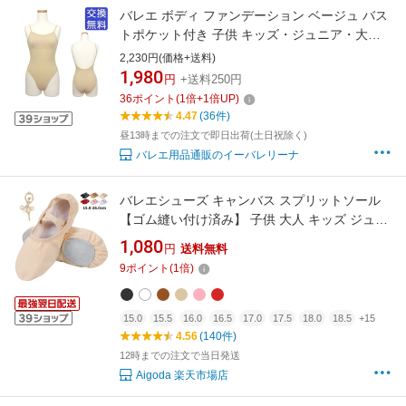
バレエ ボディ ファンデーション ベージュ バス
トポケット付き 子供 キッズ・ジュニア・大人
ボディー ストレッチ アンダーウェア ボディフ
2,230円(価格+送料)
ァン バレエ用 下着 伸縮 レッスン 練習 着 110
1,980
円
+送料250円
115 120 125 130 135 140 145 150 155 160
36
ポイント
(
1
倍+
1
倍UP)
165 170
4.47
(36件)
昼13時までの注文で即日出荷(土日祝除く)
バレエ用品通販のイーバレリーナ
バレエシューズ キャンバス スプリットソール
【ゴム縫い付け済み】 子供 大人 キッズ ジュニ
ア レディース 15cm〜26cm バレエ シューズ レ
1,080
円
送料無料
ッスン 練習用 発表会 新体操 バレエ用品 ホワイ
9
ポイント
(
1
倍)
ト ピンク 黒 赤 ベージュ 送料無料 Aigoda
15.0
15.5
16.0
16.5
17.0
17.5
18.0
18.5
+15
4.56
(140件)
12時までの注文で当日発送
Aigoda 楽天市場店