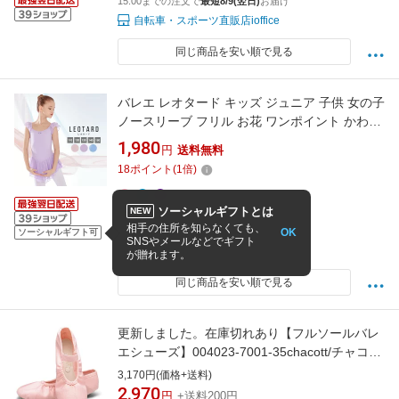
15:00までの注文で
最短8/9(翌日)
お届け
自転車・スポーツ直販店ioffice
同じ商品を安い順で見る
バレエ レオタード キッズ ジュニア 子供 女の子
ノースリーブ フリル お花 ワンポイント かわい
い ストレッチ バレエ用品 110cm 120cm
1,980
円
送料無料
130cm 140cm 150cm サイズ コンクール シン
18
ポイント
(
1
倍)
プル ストレッチ性 通気性
ソーシャルギフトとは
NEW
4.64
(86件)
相手の住所を知らなくても、
OK
12時までの注文で当日出荷(休まず毎日発送)
ソーシャルギフト可
SNSやメールなどでギフト
TeddyShop
が贈れます。
同じ商品を安い順で見る
更新しました。在庫切れあり【フルソールバレ
エシューズ】004023-7001-35chacott/チャコッ
トバレエピラティス布バレエシューズカツラギ
3,170円(価格+送料)
素材 バレエシューズ
2,970
円
+送料200円