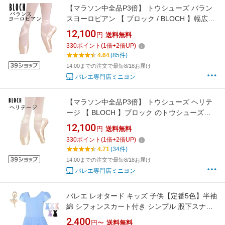
【マラソン中全品P3倍】 トウシューズ バラン
スヨーロピアン 【 ブロック / BLOCH 】幅広さ
ん向け トゥシューズ バランスヨーロピアン
12,100
円
送料無料
（非常に安定感の高いポワント） トゥシューズ
330
ポイント
(
1
倍+
2
倍UP)
ミニヨン バレエ バレエ用品
4.64
(85件)
14:00までの注文で最短8/18お届け
バレエ専門店ミニヨン
【マラソン中全品P3倍】 トウシューズ ヘリテ
ージ 【 BLOCH 】ブロック のトウシューズ：
HERITAGE（幅広さん用、軽くて安定感抜群の
12,100
円
送料無料
ポアント） ブロック ポアント ポイント バレエ
330
ポイント
(
1
倍+
2
倍UP)
ミニヨン バレエ用品 ヘリテッジ
4.71
(34件)
14:00までの注文で最短8/18お届け
バレエ専門店ミニヨン
バレエ レオタード キッズ 子供【定番5色】半袖
綿 シフォンスカート付き シンプル 股下スナッ
プ 100 110 120 130 140 150 160 170 ジュニア
2,400
円〜
送料無料