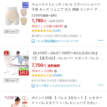
スムースストレッチ バレエ ステージショーツ
子供 キッズ ジュニア 大人 伸縮 インナー アン
ダーウエア スカート下 チュチュ用 オーバーパ
2,030円(価格+送料)
ンツ オーバーショーツ バレエショーツ プリマ
1,780
円
+送料250円
ショーツ 舞台 用 舞台衣装 タイツカラー ピンク
32
ポイント
(
1
倍+
1
倍UP)
ベージュ
4.82
(11件)
昼13時までの注文で即日出荷(土日祝除く)
バレエ用品通販のイーバレリーナ
【8,470円→SALE7,700円〜8/11(火)01:59ま
で】【楽天1位】バレエバー スタンド バレエ バ
ー レッスンバー 高さ 2段階 調整 85cm 100cm
7,700
円
送料無料
幅110cm 耐荷重200kg レッスンスタンド 木目
70
ポイント
(
1
倍)
調バー バレエスタンド 手すり レッスン 練習 ホ
4.44
(258件)
ームレッ ■[送料無料]
8/10 12:00までの注文で最短8/13お届け
タープ&テントのスマイルプライス
ポイント10倍 【 バレエ 3点セット 】 レオター
ド + バレエタイツ + バレエシューズ かわいい