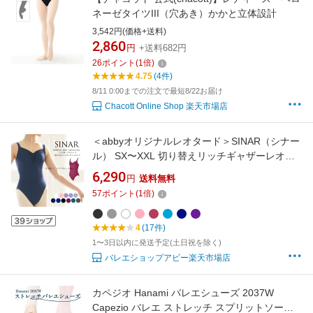
ネーゼタイツIII（穴あき）かかと立体設計
3,542円(価格+送料)
2,860
円
+送料682円
26
ポイント
(
1
倍)
4.75
(4件)
8/11 0:00までの注文で最短8/22お届け
Chacott Online Shop 楽天市場店
＜abbyオリジナルレオタード＞SINAR（シナー
ル） SX〜XXL 切り替えリッチギャザーレオタ
ード 裏地付き 指導者目線で作ったレオター
6,290
円
送料無料
ド キッズ ジュニア※2枚までメール便可 【ま
57
ポイント
(
1
倍)
とめ割対象】【M】
4
(17件)
1〜3日以内に発送予定(土日祝を除く)
バレエショップアビー楽天市場店
カペジオ Hanami バレエシューズ 2037W
Capezio バレエ ストレッチ スプリットソール