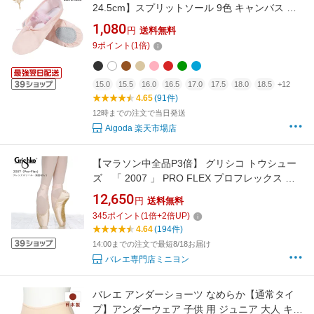
24.5cm】スプリットソール 9色 キャンバス 布
製 ジュニア レディース バレエ 靴 ダンスシュー
1,080
円
送料無料
ズ 新体操シューズ エレクトーン ピアノ 発表会
9
ポイント
(
1
倍)
練習用 レッスン ピンク 黒 白 送料無料
【Aigoda】
15.0
15.5
16.0
16.5
17.0
17.5
18.0
18.5
+12
4.65
(91件)
12時までの注文で当日発送
Aigoda 楽天市場店
【マラソン中全品P3倍】 グリシコ トウシュー
ズ 「 2007 」 PRO FLEX プロフレックス 甲
が出る 音が静か 消音剤入り 底がよくしなり柔
12,650
円
送料無料
らかいシャンク トゥシューズ ポワント ドゥ
345
ポイント
(
1
倍+
2
倍UP)
ミが通しやすい ポアント ポイント バレエ用品
4.64
(194件)
PROFLEX Grishko 2007 ミニヨン 初心者
14:00までの注文で最短8/18お届け
バレエ専門店ミニヨン
バレエ アンダーショーツ なめらか【通常タイ
プ】アンダーウェア 子供 用 ジュニア 大人 キッ