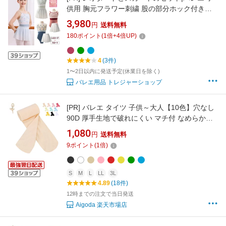
供用 胸元フラワー刺繍 股の部分ホック付き
【こども・キッズ】バレエ用品 バレエレオター
3,980
円
送料無料
ド セットアップ【売れ筋】【股オープン】|
180
ポイント
(
1
倍+
4
倍UP)
4
(3件)
1〜2日以内に発送予定(休業日を除く)
バレエ用品 トレジャーショップ
[PR]
バレエ タイツ 子供～大人【10色】穴なし
90D 厚手生地で破れにくい マチ付 なめらか丈
夫 毛玉になりにくい キッズ ジュニア レディー
1,080
円
送料無料
ス ピンク 白 黒 バレエタイツ フーター 伸縮性
9
ポイント
(
1
倍)
レッスン 発表会 新体操 Aigoda アイゴダ
S
M
L
LL
3L
4.89
(18件)
12時までの注文で当日発送
Aigoda 楽天市場店