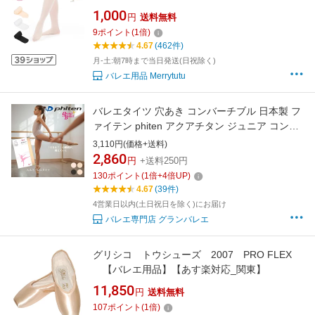
ダンス ロイヤルピンク ヨーロピアンピンク ホ
1,000
円
送料無料
ワイト ブラック 丈夫 伝線しにくい
9
ポイント
(
1
倍)
4.67
(462件)
月-土:朝7時まで当日発送(日祝除く)
バレエ用品 Merrytutu
バレエタイツ 穴あき コンバーチブル 日本製 フ
ァイテン phiten アクアチタン ジュニア コンク
ール レッスン 発表会 舞台 バレエ タイツ S M L
3,110円(価格+送料)
ブラック ピンク ベージュ g0001
2,860
円
+送料250円
130
ポイント
(
1
倍+
4
倍UP)
4.67
(39件)
4営業日以内(土日祝日を除く)にお届け
バレエ専門店 グランバレエ
グリシコ トウシューズ 2007 PRO FLEX
【バレエ用品】【あす楽対応_関東】
11,850
円
送料無料
107
ポイント
(
1
倍)