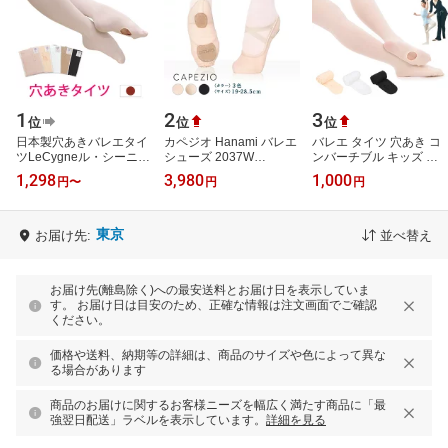
1
2
3
位
位
位
日本製穴あきバレエタイ
カペジオ Hanami バレエ
バレエ タイツ 穴あき コ
ツLeCygneル・シーニュ
シューズ 2037W
ンバーチブル キッズ ジ
バレエ タイツ 子供用 ジ
Capezio バレエ ストレッ
ュニア 大人 子供 トゥシ
1,298
3,980
1,000
円
〜
円
円
ュニア 大人用 マチなし
チ スプリットソール キ
ューズ対応 ポワント レ
ロイヤル…
ャンバス ダンス …
ッスン …
東京
お届け先:
並べ替え
お届け先(離島除く)への最安送料とお届け日を表示していま
す。 お届け日は目安のため、正確な情報は注文画面でご確認
ください。
価格や送料、納期等の詳細は、商品のサイズや色によって異な
る場合があります
商品のお届けに関するお客様ニーズを幅広く満たす商品に「最
強翌日配送」ラベルを表示しています。
詳細を見る