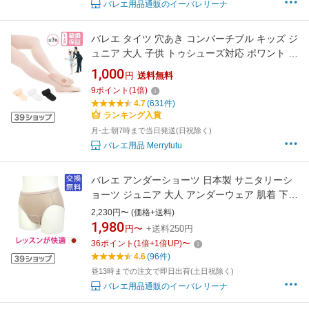
バレエ用品通販のイーバレリーナ
バレエ タイツ 穴あき コンバーチブル キッズ ジ
ュニア 大人 子供 トゥシューズ対応 ポワント レ
ッスン 発表会 新体操 ダンス ピンク ホワイト
1,000
円
送料無料
ブラック バレエ用品
9
ポイント
(
1
倍)
4.7
(631件)
ランキング入賞
月-土:朝7時まで当日発送(日祝除く)
バレエ用品 Merrytutu
バレエ アンダーショーツ 日本製 サニタリーシ
ョーツ ジュニア 大人 アンダーウェア 肌着 下着
バレエインナー バレエショーツ インナーパン
2,230円〜 (価格+送料)
ツ インナーショーツ アンダーパンツ バレエ用
1,980
円〜
+送料250円
品 肌色 ベージュ コットン 綿 通販 イーバレリ
36
ポイント
(
1
倍+
1
倍UP)
〜
ーナ
4.6
(96件)
昼13時までの注文で即日出荷(土日祝除く)
バレエ用品通販のイーバレリーナ