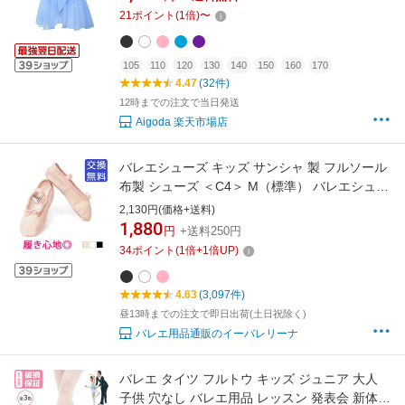
コットン バレエレオタード 子ども こども レッ
21
ポイント
(
1
倍)
〜
スン着 練習着 新体操 黒 白 ピンク 紫 青 Aigoda
105
110
120
130
140
150
160
170
4.47
(32件)
12時までの注文で当日発送
Aigoda 楽天市場店
バレエシューズ キッズ サンシャ 製 フルソール
布製 シューズ ＜C4＞ M（標準） バレエシュー
ズ キッズ 幅 綿 大人 子供 白/黒/肌色/ロイヤル
2,130円(価格+送料)
ピンク バレリーナ 衣装 新体操 ダンス/エレクト
1,880
円
+送料250円
ーン靴/バトン/ベリーダンス
34
ポイント
(
1
倍+
1
倍UP)
15.5/16/17/18/19/20/21/22/23/24
4.63
(3,097件)
昼13時までの注文で即日出荷(土日祝除く)
バレエ用品通販のイーバレリーナ
バレエ タイツ フルトウ キッズ ジュニア 大人
子供 穴なし バレエ用品 レッスン 発表会 新体操