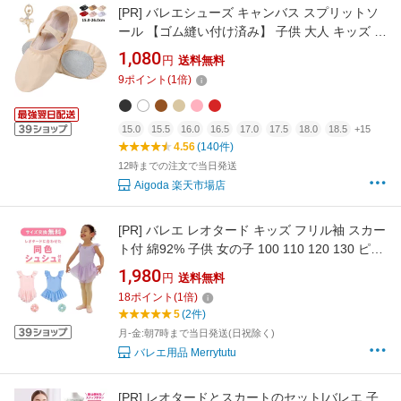
[PR]
バレエシューズ キャンバス スプリットソ
ール 【ゴム縫い付け済み】 子供 大人 キッズ ジ
ュニア レディース 15cm〜26cm バレエ シュー
1,080
円
送料無料
ズ レッスン 練習用 発表会 新体操 バレエ用品
9
ポイント
(
1
倍)
ホワイト ピンク 黒 赤 ベージュ 送料無料
Aigoda
15.0
15.5
16.0
16.5
17.0
17.5
18.0
18.5
+15
4.56
(140件)
12時までの注文で当日発送
Aigoda 楽天市場店
[PR]
バレエ レオタード キッズ フリル袖 スカー
ト付 綿92% 子供 女の子 100 110 120 130 ピン
ク パープル ブルー バレエ用品 レッスン 練習着
1,980
円
送料無料
初心者
18
ポイント
(
1
倍)
5
(2件)
月-金:朝7時まで当日発送(日祝除く)
バレエ用品 Merrytutu
[PR]
レオタードとスカートのセット|バレエ 子