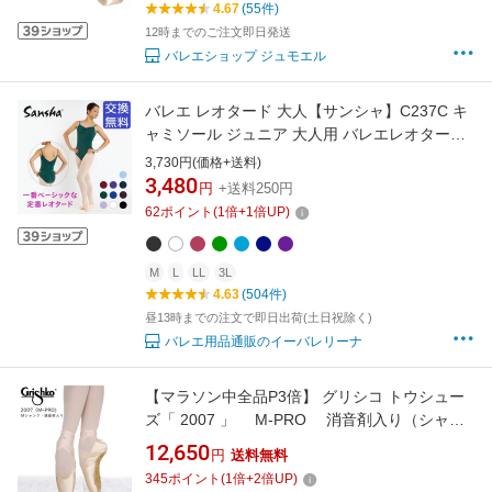
4.67
(55件)
12時までのご注文即日発送
バレエショップ ジュモエル
バレエ レオタード 大人【サンシャ】C237C キ
ャミソール ジュニア 大人用 バレエレオタード
肩紐 シンプル おしゃれ コットン 綿 ストレッチ
3,730円(価格+送料)
伸縮 ホワイト 白 ブラック 黒 バーガンディー
3,480
円
+送料250円
パープル ネイビー グリーン 140 150 160 170
62
ポイント
(
1
倍+
1
倍UP)
バレエ用品 イーバレリーナ
M
L
LL
3L
4.63
(504件)
昼13時までの注文で即日出荷(土日祝除く)
バレエ用品通販のイーバレリーナ
【マラソン中全品P3倍】 グリシコ トウシュー
ズ「 2007 」 M-PRO 消音剤入り（シャン
クM プロ）ポワント ポアント ポイント トゥ
12,650
円
送料無料
シューズ バレエ Grishko 2007 ミニヨン
345
ポイント
(
1
倍+
2
倍UP)