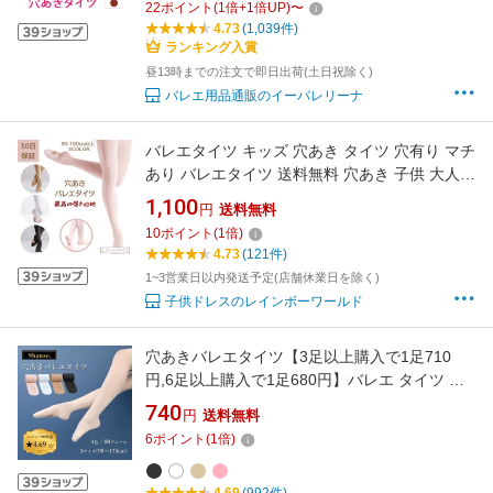
22
ポイント
(
1
倍+
1
倍UP)
〜
4.73
(1,039件)
ランキング入賞
昼13時までの注文で即日出荷(土日祝除く)
バレエ用品通販のイーバレリーナ
バレエタイツ キッズ 穴あき タイツ 穴有り マチ
あり バレエタイツ 送料無料 穴あき 子供 大人
バレエ タイツ ホワイト 白 ヨーロピアン ピンク
1,100
円
送料無料
バレエタイツ 黒 大きいサイズ フォーマルキッ
10
ポイント
(
1
倍)
ズ ジュニア レギンス ストッキング マチ付き 伸
4.73
(121件)
縮
1~3営業日以内発送予定(店舗休業日を除く)
子供ドレスのレインボーワールド
穴あきバレエタイツ【3足以上購入で1足710
円,6足以上購入で1足680円】バレエ タイツ 穴
あき コンバーチブル キッズ 大人 ジュニア 子供
740
円
送料無料
子供用 バレエタイツ コンバーチブルタイツ
6
ポイント
(
1
倍)
80D 80デニール 新体操 バトン 厚手 丈夫