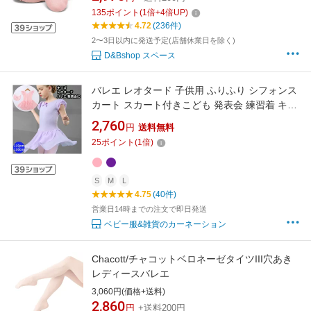
135
ポイント
(
1
倍+
4
倍UP)
4.72
(236件)
2〜3日以内に発送予定(店舗休業日を除く)
D&Bshop スペース
バレエ レオタード 子供用 ふりふり シフォンス
カート スカート付きこども 発表会 練習着 キッ
ズ ピンク パープル 女の子 ジュニア 110cm
2,760
円
送料無料
120cm 130cm レッスン 卒園式 入学式 バレエ
25
ポイント
(
1
倍)
用品 新体操 ハロウィン 仮装 衣装 バレエ【バレ
エ】
S
M
L
4.75
(40件)
営業日14時までの注文で即日発送
ベビー服&雑貨のカーネーション
Chacott/チャコットベロネーゼタイツIII穴あき
レディースバレエ
3,060円(価格+送料)
2,860
円
+送料200円