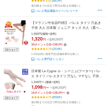
4.63
(861件)
昼13時までの注文で即日出荷(土日祝除く)
バレエ用品通販のイーバレリーナ
【マラソン中全品P3倍】 バレエ タイツ 穴あき
子供 大人 日本製 ジュニア キッズ 大人（選べる
→穴あり 穴なし ）シルクプロテイン加工 なめ
1,580円(価格+送料)
らか 消臭 着圧 ロイヤルピンク バレエタイツ 丈
1,320
円
+送料260円
夫【1ヶ月保証付き】 コンバーチブル フーター
36
ポイント
(
1
倍+
2
倍UP)
ミニヨン
4.79
(253件)
1-2日以内に発送予定(店舗休業日を除く)
バレエ専門店ミニヨン
日本製 Le Cygne ル・シーニュ(フーター) バレ
エ タイツ バレエタイツ 穴なし マチなし 子供
ジュニア 大人 ロイヤルピンク ヨーロピアンピ
1,348円〜 (価格+送料)
ンク 黒 白
1,098
円〜
+送料250円
18
ポイント
(
1
倍+
1
倍UP)
〜
4.75
(858件)
昼13時までの注文で即日出荷(土日祝除く)