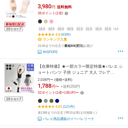
キャンバス ダンス フラダンス コンクール レッ
3,980
円
送料無料
スン 練習 オーディション コンテンポラリー レ
36
ポイント
(
1
倍)
ディース 女性 メンズ 男性 ライトピンク ブラッ
ク ベージュ
19.0
19.5
20.0
20.5
21.0
21.5
22.0
22.5
+12
4.6
(43件)
ランキング入賞
15:00までの注文で
最短8/9(翌日)
お届け
INSPOFE
【在庫特価】★一部カラー限定特価★バレエ シ
ョートパンツ 子供 ジュニア 大人 フレア
Std（スタンダード）日本製 ボトムス キッズ 美
2,038円〜 (価格+送料)
尻 体型カバー 透けない 練習 着 レッスン レデ
1,788
円〜
+送料250円
ィース ウォームアップ 黒 カーキ 紺 チャコール
32
ポイント
(
1
倍+
1
倍UP)
〜
【★スターターセット割引対象外】
4.61
(121件)
昼13時までの注文で即日出荷(土日祝除く)
バレエ用品通販のイーバレリーナ