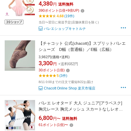
初心者 スターター セット キッズ 子供 人気 お
4,380
円
送料無料
すすめ バレエ用品 レッスン着 子供レオタード
390
ポイント
(
1
倍+
9
倍UP)
バレエセット バレエ シューズ タイツ メール便
4.68
(19件)
当日〜翌日に発送予定(店舗休業日を除く)
バレエショップキャトルナ
【チャコット 公式(chacott)】スプリットバレエ
シューズ D幅（普通幅）／E幅（広幅）
3,982円(価格+送料)
3,300
円
+送料682円
30
ポイント
(
1
倍)
5
(3件)
8/11 0:00までの注文で最短8/22お届け
Chacott Online Shop 楽天市場店
バレエ レオタード 大人 ジュニア[アラベスク]
胸元レース 胸元メッシュ スカートなしレオタ
ード レース メッシュ 日本製 バレエ用品
6,800
円〜
送料無料
[scl055][5PU]
61
ポイント
(
1
倍)
〜