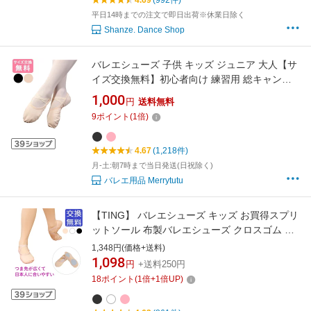
4.69
(992件)
平日14時までの注文で即日出荷※休業日除く
Shanze. Dance Shop
バレエシューズ 子供 キッズ ジュニア 大人【サ
イズ交換無料】初心者向け 練習用 総キャンバ
ス 布 高評価 クロスゴム ピンク ブラック 黒
1,000
円
送料無料
16.0cm ~ 26.0cm バレエ バレエ用品 レッスン
9
ポイント
(
1
倍)
エレクトーン フランダンス 18センチ 19センチ
20センチ
4.67
(1,218件)
月-土:朝7時まで当日発送(日祝除く)
バレエ用品 Merrytutu
【TING】 バレエシューズ キッズ お買得スプリ
ットソール 布製バレエシューズ クロスゴム 練
習用 バレエ
1,348円(価格+送料)
1,098
円
+送料250円
18
ポイント
(
1
倍+
1
倍UP)