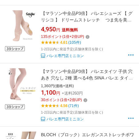
【マラソン中全品P3倍】 バレエシューズ 【 グ
リシコ 】 ドリームストレッチ つま先を美し
く見せる 最新技術 を駆使した バレエシュー
4,950
円
送料無料
ズ バレエ 大人 バレエ用品 レッスン シューズ
135
ポイント
(
1
倍+
2
倍UP)
ピンク 大人バレエ スプリット レディース 靴 く
4.61
(105件)
つ クッション クロスゴム
1-2日以内に発送予定(店舗休業日を除く)
バレエ専門店ミニヨン
【マラソン中全品P3倍】 バレエタイツ 子供 穴
あき 穴なし 2種 選べる4色 SINA バレエ タイツ
1ヶ月保証 コンバーチブル フルトウ ヨーロピア
1,360円(価格+送料)
ンピンク ロイヤルピンク ホワイト ブラック ジ
1,100
円
+送料260円
ュニア 大人 キッズ 発表会 レッスン 練習用 丈
30
ポイント
(
1
倍+
2
倍UP)
夫 シナ ミニヨン
4.56
(71件)
1-2日以内に発送予定(店舗休業日を除く)
バレエ専門店ミニヨン
BLOCH（ブロック）エレガンスストレッチポワ