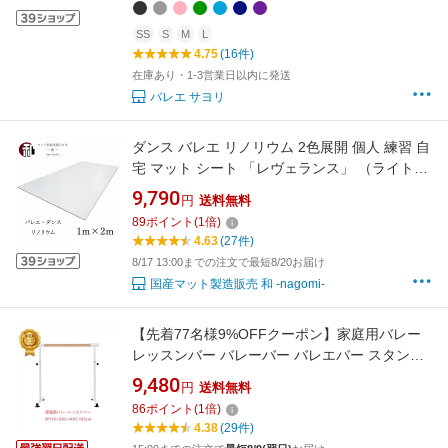
SS
S
M
L
4.75
(16件)
在庫あり・1-3営業日以内に発送
バレエ サヨリ
ダンス バレエ リノリウム 2色展開 個人 練習 自
宅 マット シート 「レヴェランス」 （ライトグ
レー／さくら色） 厚み1.5mm 幅1000mm 長さ
9,790
円
送料無料
2m
89
ポイント
(
1
倍)
4.63
(27件)
8/17 13:00までの注文で最短8/20お届け
国産マット製造販売 和 -nagomi-
【先着77名様9%OFFクーポン】家庭用バレー
レッスンバー バレーバー バレエバー スタンド
バレエ バー レッスンバー 吸盤付き 組立簡単 高
9,480
円
送料無料
さ5段階 85cm90cm95cm100cm105cm調整 耐
86
ポイント
(
1
倍)
荷重100kg 天然木 プレゼント 手すり レッスン
4.38
(29件)
練習 ギフト 1年安心保証