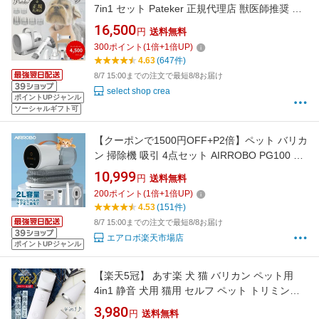
7in1 セット Pateker 正規代理店 獣医師推奨 グ
ルーミングセット 犬用 バリカン 掃除機 ペット
16,500
円
送料無料
用品 猫 犬 ブラシ 換毛期 抜け毛 自宅 トリミン
300
ポイント
(
1
倍+
1
倍UP)
グ 全身 低騒音 クリーナー 吸引式バリカン 家庭
4.63
(647件)
用 ギフト プレゼント 送料無料
8/7 15:00までの注文で最短8/8お届け
select shop crea
ポイントUPジャンル
ソーシャルギフト可
【クーポンで1500円OFF+P2倍】ペット バリカ
ン 掃除機 吸引 4点セット AIRROBO PG100 静
音 ペット用バリカン 犬 猫 バリカン 強力 トリ
10,999
円
送料無料
ミング バリカン セット ペットグルーミング ク
200
ポイント
(
1
倍+
1
倍UP)
リーナー 犬用 猫用 グルーミング 掃除機 電動バ
4.53
(151件)
リカン抜け毛 自動吸引
8/7 15:00までの注文で最短8/8お届け
エアロボ楽天市場店
ポイントUPジャンル
【楽天5冠】 あす楽 犬 猫 バリカン ペット用
4in1 静音 犬用 猫用 セルフ ペット トリミング
部分カット 全身 充電式 コードレス プロ仕様 う
3,980
円
送料無料