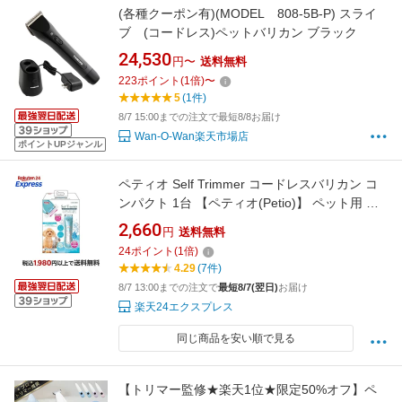
(各種クーポン有)(MODEL 808-5B-P) スライ
ブ (コードレス)ペットバリカン ブラック
24,530
円〜
送料無料
223
ポイント
(
1
倍)
〜
5
(1件)
8/7 15:00までの注文で最短8/8お届け
Wan-O-Wan楽天市場店
ポイントUPジャンル
ペティオ Self Trimmer コードレスバリカン コ
ンパクト 1台 【ペティオ(Petio)】 ペット用 ト
リミング用品
2,660
円
送料無料
24
ポイント
(
1
倍)
4.29
(7件)
8/7 13:00までの注文で
最短8/7(翌日)
お届け
楽天24エクスプレス
同じ商品を安い順で見る
【トリマー監修★楽天1位★限定50%オフ】ペ