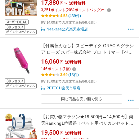
17,880
円〜
送料無料
カン 犬 掃除機 中大型犬 吸引 ペット グルーミ
3,251
ポイント
(
20
%ポイントバック)
〜
ング掃除機 ペット用品 犬猫 トリミング 犬猫 掃
4.53
(439件)
除機 抜け毛取り 切れ味抜群 吸引式 2年保証
8/7 14:00までの注文で最短8/8お届け
Neakasa公式楽天市場店
ポイントUPジャンル
【付属替刃なし】スピーディク GRACIA グラシ
ア ローズ スピー株式会社 プロ トリマー【ペッ
ト用バリカン】 ★
16,060
円
送料無料
146
ポイント
(
1
倍)
3.69
(13件)
8/7 15:00までの注文で最短8/8お届け
ポイントUPジャンル
PETECH楽天市場店
同じ商品を安い順で見る
【お買い物マラソン★19,500円→14,500円】楽
天Ranking1位獲得！ペット用バリカンセット
グルーミン掃除機 7in1 ペットグルーミングセ
19,500
円
送料無料
ット 換毛期対策 犬 猫美容器 多機能 ペットグル