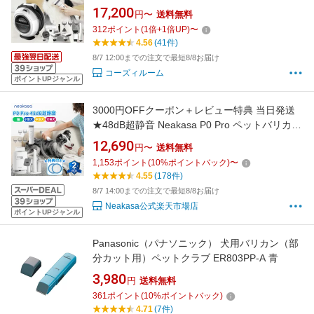
除機 7in1 静音 吸引 ペットグルーミング バリカ
17,200
円〜
送料無料
ン 犬用バリカン ペット掃除機 犬 ペット用品 ペ
312
ポイント
(
1
倍+
1
倍UP)
〜
ット用バリカン 中型 犬 カット バリカン ペット
4.56
(41件)
美容器 トリミング 《a150》
8/7 12:00までの注文で最短8/8お届け
コーズィルーム
ポイントUPジャンル
3000円OFFクーポン＋レビュー特典 当日発送
★48dB超静音 Neakasa P0 Pro ペットバリカン
ペットバリカン 掃除機 犬用バリカン 犬 掃除機
12,690
円〜
送料無料
ペット グルーミング掃除機 猫 犬 バリカン ペッ
1,153
ポイント
(
10
%ポイントバック)
〜
ト用品 トリミング 【最短翌日配達】
4.55
(178件)
8/7 14:00までの注文で最短8/8お届け
Neakasa公式楽天市場店
ポイントUPジャンル
Panasonic（パナソニック） 犬用バリカン（部
分カット用）ペットクラブ ER803PP-A 青
3,980
円
送料無料
361
ポイント
(
10
%ポイントバック)
4.71
(7件)