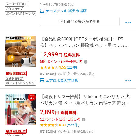
1〜4日以内に発送予定
ケーズデンキ 楽天市場店
ポイントUPジャンル
同じ商品を安い順で見る
【全品対象5000円OFFクーポン配布中＋P5
倍】ペット バリカン 掃除機 ペット用バリカン
吸引式 犬 猫用 グルーミング掃除機 強力 吸引
12,999
円
送料無料
静音 クリーナー 12000Pa 電動バリカン 1.8L大
590
ポイント
(
1
倍+
4
倍UP)
容量 ペットグルーミングブラシ 隙間ブラシ 3段
4.55
(22件)
階 自動吸引 トリミング 抜け毛取り
8/7 15:00までの注文で最短8/8お届け
エアロボ楽天市場店
ポイントUPジャンル
【現役トリマー推奨】Pateker ミニバリカン 犬
バリカン 猫 ペット用バリカン 肉球ケア 部分カ
ット LED付き 電動 バリカン USB充電 足裏 耳
2,899
円
送料無料
裏 顔周り お尻周り 自宅トリミング 犬用バリカ
52
ポイント
(
1
倍+
1
倍UP)
ン 小型 軽量 速度二段階調整 プロ仕様 パテッカ
4.31
(535件)
ー 静音 コードレス
8/7 15:00までの注文で最短8/8お届け