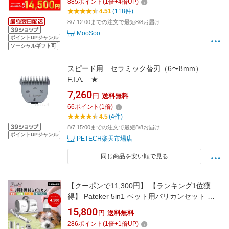
885
ポイント
(
1
倍+
4
倍UP)
ーミングセット 電動バリカン 抜け毛を自動吸
4.51
(118件)
引 多機能掃除機 LM2
8/7 12:00までの注文で最短8/8お届け
MooSoo
ポイントUPジャンル
ソーシャルギフト可
スピード用 セラミック替刃（6〜8mm）
F.I.A. ★
7,260
円
送料無料
66
ポイント
(
1
倍)
4.5
(4件)
8/7 15:00までの注文で最短8/8お届け
ポイントUPジャンル
PETECH楽天市場店
同じ商品を安い順で見る
【クーポンで11,300円】 【ランキング1位獲
得】 Pateker 5in1 ペット用バリカンセット 掃
除機 吸引機 犬 猫 バリカン 全身用 グルーミン
15,800
円
送料無料
グ ブラシ 低騒音 正規代理店 セルフカット 抜け
286
ポイント
(
1
倍+
1
倍UP)
毛 対策 初心者 1台5役 吸引バリカン ペット用