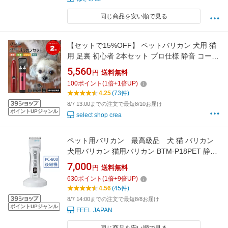
同じ商品を安い順で見る
【セットで15%OFF】 ペットバリカン 犬用 猫
用 足裏 初心者 2本セット プロ仕様 静音 コード
レス パテッカー Pateker ミニバリカン 全身 ト
5,560
円
送料無料
リミング 換毛期 抜け毛対策 剛毛 トイプードル
100
ポイント
(
1
倍+
1
倍UP)
ペルシャ猫 うさぎ 人気 おすすめ 散髪 毛剃り
4.25
(73件)
お手入れ ケア用品 ギフト 送料無料
8/7 13:00までの注文で最短8/10お届け
ポイントUPジャンル
select shop crea
ペット用バリカン 最高級品 犬 猫 バリカン
犬用バリカン 猫用バリカン BTM-P18PET 静音
充電＋AC両対応 トリミング ペット トリマー
7,000
円
送料無料
ペット用品 セラミック刃 グルーミング サマー
630
ポイント
(
1
倍+
9
倍UP)
カット アタッチメント 充電アダプター、充
4.56
(45件)
電スタンド付き 【楽ギフ_包装】
8/7 14:00までの注文で最短8/8お届け
ポイントUPジャンル
FEEL JAPAN