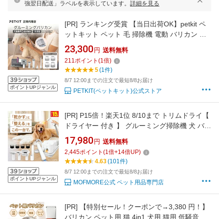
強翌日配送」ラベルを表示しています。
詳細を見る
[PR]
ランキング受賞 【当日出荷OK】petkit ペ
ットキット ペット 毛 掃除機 電動 バリカン 吸
引 ブラシ 静音 ブラッシング 換毛期 トリミング
23,300
円
送料無料
グルーミング 5in1 犬 猫 クリーナー 吸引機 抜
211
ポイント
(
1
倍)
け毛 お手入れ ブラシ 肉球 トリマー プロ アタ
5
(1件)
ッチメント 静音 ドッグ キャット
8/7 12:00までの注文で最短8/8お届け
ポイントUPジャンル
PETKIT(ペットキット)公式ストア
[PR]
P15倍！楽天1位 8/10まで トリムドライ【
ドライヤー 付き 】 グルーミング掃除機 犬 バリ
カン 猫 トリミング 犬用バリカン 掃除機 ペット
17,980
円
送料無料
トリミング ブラッシング 抜け毛 1.8L 大容量
2,445
ポイント
(
1
倍+
14
倍UP)
12500pa 吸引 4段階調整 1台3役 MOFMORE モ
4.63
(101件)
フモア 【土日もあす楽！返金保証】
8/7 12:00までの注文で最短8/8お届け
ポイントUPジャンル
MOFMORE公式 ペット用品専門店
[PR]
【特別セール！クーポンで→3,380 円！】
バリカン ペット用 猫 4in1 犬用 猫用 低騒音 軽