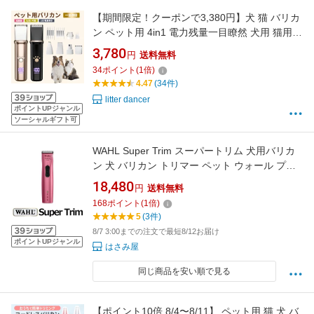
【期間限定！クーポンで3,380円】犬 猫 バリカ
ン ペット用 4in1 電力残量一目瞭然 犬用 猫用
低騒音 軽量 充電式 コードレス ペットトリマー
3,780
円
送料無料
ペット用バリカン 犬 バリカン ペット 爪どき用
34
ポイント
(
1
倍)
肉球 足裏 水洗い可 耳裏 顔回り おしり 全身カ
4.47
(34件)
ット 部分カット
litter dancer
ポイントUPジャンル
ソーシャルギフト可
WAHL Super Trim スーパートリム 犬用バリカ
ン 犬 バリカン トリマー ペット ウォール プロ
用 業務用
18,480
円
送料無料
168
ポイント
(
1
倍)
5
(3件)
8/7 3:00までの注文で最短8/12お届け
ポイントUPジャンル
はさみ屋
同じ商品を安い順で見る
【ポイント10倍 8/4〜8/11】 ペット用 猫 犬 バ