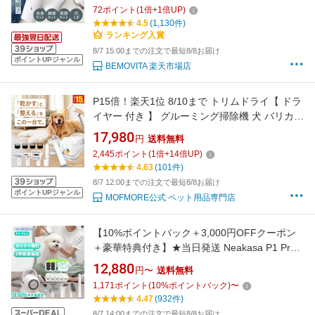
さぎ トリマー 1年保証 日本語説明書 足裏 お手
72
ポイント
(
1
倍+
1
倍UP)
入れ 水洗い アタッチメント 軽量 軽い
4.5
(1,130件)
ランキング入賞
8/7 15:00までの注文で最短8/8お届け
ポイントUPジャンル
BEMOVITA 楽天市場店
P15倍！楽天1位 8/10まで トリムドライ【 ドラ
イヤー 付き 】 グルーミング掃除機 犬 バリカン
猫 トリミング 犬用バリカン 掃除機 ペット トリ
17,980
円
送料無料
ミング ブラッシング 抜け毛 1.8L 大容量
2,445
ポイント
(
1
倍+
14
倍UP)
12500pa 吸引 4段階調整 1台3役 MOFMORE モ
4.63
(101件)
フモア 【土日もあす楽！返金保証】
8/7 12:00までの注文で最短8/8お届け
ポイントUPジャンル
MOFMORE公式 ペット用品専門店
【10%ポイントバック＋3,000円OFFクーポン
＋豪華特典付き】★当日発送 Neakasa P1 Pro
ペットバリカン 吸引式 犬バリカン ペットグル
12,880
円〜
送料無料
ーミング掃除機 5In1 静音 吸引 バリカン 犬用バ
1,171
ポイント
(
10
%ポイントバック)
〜
リカン ペット掃除機 ペット用品 ペット用バリ
4.47
(932件)
カン 小 中型犬 トリミング 換毛期対策
8/7 14:00までの注文で最短8/8お届け