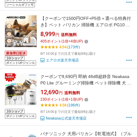
ソーシャルギフト可
【クーポンで1500円OFF+P5倍＋選べる特典付
き】ペット バリカン 掃除機 エアロボ PG10 ペ
ット用バリカン セット 吸引式 犬 猫用 グルーミ
8,999
円
送料無料
ング掃除機 強力 吸引 静音 クリーナー
405
ポイント
(
1
倍+
4
倍UP)
12000Pa 電動バリカン 除毛ブラシ 3段階 自動
4.54
(173件)
吸引 トリミング 抜け毛取り
8/7 15:00までの注文で最短8/8お届け
エアロボ楽天市場店
ポイントUPジャンル
クーポンで9,690円 即納 48dB超静音 Neakasa
P0 Lite グルーミング掃除機 ペット掃除機 犬 猫
掃除機 ペット用ブラシセット ペットグルーミ
12,690
円
送料無料
ング 小型犬 短毛猫用 強力吸引 【ペットバリカ
230
ポイント
(
1
倍+
1
倍UP)
ンなし】収納スタンド付き 抜け毛対策 ペット
4.56
(196件)
用品 猫 犬 ウサギ
8/7 14:00までの注文で最短8/8お届け
ポイントUPジャンル
Neakasa公式楽天市場店
パナソニック 犬用バリカン【乾電池式】（ブル