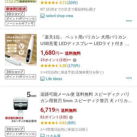
4.73
(30件)
品 人気 お掃除楽々 換毛期 抜け毛掃除
8/7 15:00までの注文で最短8/8お届け
select shop crea
ポイントUPジャンル
ソーシャルギフト可
「楽天1位」 ペット用バリカン 犬用バリカン
USB充電 LEDディスプレー LEDライト付き 犬
猫 バリカン 足裏 耳裏 顔周り お尻周り 肉球 部
1,680
円〜
送料無料
分カット 犬 猫 ペット バリカン 自宅トリミング
15
ポイント
(
1
倍)
〜
小型 軽量 低騒音 低振動 コードレス
4.36
(170件)
1〜2日以内に発送予定(店舗休業日を除く)
ポイントUPジャンル
Life Ideas
追跡可能メール便 送料無料 スピーディク バリ
カン用替刃 5mm スピーディク替刃 犬 バリカン
スピー替刃 犬用 ペット 業務用 スピーディック
6,719
円
送料無料
スピー株式会社【CL】
61
ポイント
(
1
倍)
4.63
(8件)
1〜3営業日以内に発送/土日除く
ポイントUPジャンル
はさみ屋