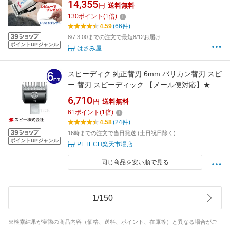
14,355
円
送料無料
犬用 猫用
130
ポイント
(
1
倍)
4.59
(66件)
8/7 3:00までの注文で最短8/12お届け
ポイントUPジャンル
はさみ屋
スピーディク 純正替刃 6mm バリカン替刃 スピ
ー 替刃 スピーディック 【メール便対応】★
6,710
円
送料無料
61
ポイント
(
1
倍)
4.58
(24件)
16時までの注文で当日発送 (土日祝日除く)
ポイントUPジャンル
PETECH楽天市場店
同じ商品を安い順で見る
1
/
150
※検索結果が実際の商品内容（価格、送料、ポイント、在庫等）と異なる場合がご