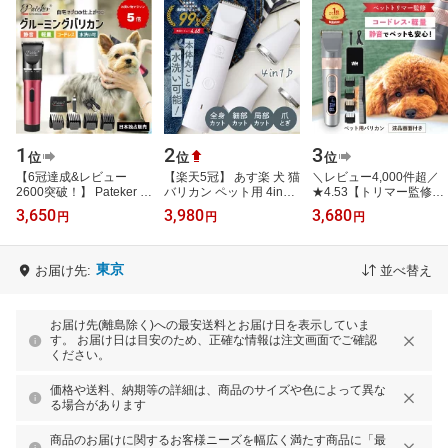
1
2
3
位
位
位
【6冠達成&レビュー
【楽天5冠】 あす楽 犬 猫
＼レビュー4,000件超／
2600突破！】 Pateker 正
バリカン ペット用 4in1
★4.53【トリマー監修マ
規代理店 充電式コードレ
静音 犬用 猫用 セルフ ペ
ニュアル付】液晶画面で
3,650
3,980
3,680
円
円
円
ス ペット用バリカン 犬
ット トリミング 部分カ
電池残量が見える ペット
用 猫用 グル…
ット…
バリカン …
東京
お届け先:
並べ替え
お届け先(離島除く)への最安送料とお届け日を表示していま
す。 お届け日は目安のため、正確な情報は注文画面でご確認
ください。
価格や送料、納期等の詳細は、商品のサイズや色によって異な
る場合があります
商品のお届けに関するお客様ニーズを幅広く満たす商品に「最