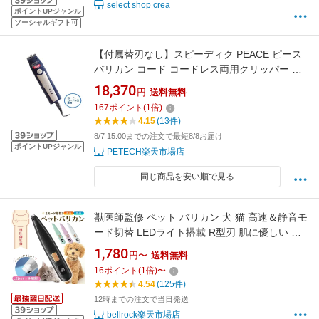
select shop crea
ポイントUPジャンル
ソーシャルギフト可
【付属替刃なし】スピーディク PEACE ピース
バリカン コード コードレス両用クリッパー プ
ロ トリマー【ペット用バリカン】 ★
18,370
円
送料無料
167
ポイント
(
1
倍)
4.15
(13件)
8/7 15:00までの注文で最短8/8お届け
ポイントUPジャンル
PETECH楽天市場店
同じ商品を安い順で見る
獣医師監修 ペット バリカン 犬 猫 高速＆静音モ
ード切替 LEDライト搭載 R型刃 肌に優しい ペ
ット用バリカン コードレス 水洗い可 トリミン
1,780
円〜
送料無料
グ 充電式 初心者OK 充電式コードレス
16
ポイント
(
1
倍)
〜
4.54
(125件)
12時までの注文で当日発送
bellrock楽天市場店