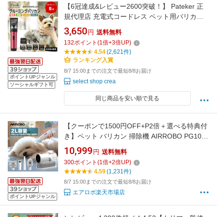
【6冠達成&レビュー2600突破！】 Pateker 正
規代理店 充電式コードレス ペット用バリカン
犬用 猫用 グルーミングセット 静音 低振動 プロ
3,650
円
送料無料
仕様 切れ味抜群 軽量 トリミング 自宅ケア アタ
132
ポイント
(
1
倍+
3
倍UP)
ッチメント4種付き 初心者対応 全身カット 足裏
4.54
(2,621件)
顔周り 安全設計 収納袋付き
ランキング入賞
8/7 15:00までの注文で最短8/8お届け
ポイントUPジャンル
select shop crea
ソーシャルギフト可
同じ商品を安い順で見る
【クーポンで1500円OFF+P2倍＋選べる特典付
き】ペット バリカン 掃除機 AIRROBO PG100
強力吸引 静音 2L大容量 犬 猫 ペット用 グルー
10,999
円
送料無料
ミング掃除機 4点セット クリーナー 電動バリカ
300
ポイント
(
1
倍+
2
倍UP)
ン 自動吸引 3段階吸引 ペット美容器 トリミン
4.59
(1,231件)
グ バリカン 猫 小型犬 中型犬
8/7 15:00までの注文で最短8/8お届け
エアロボ楽天市場店
ポイントUPジャンル