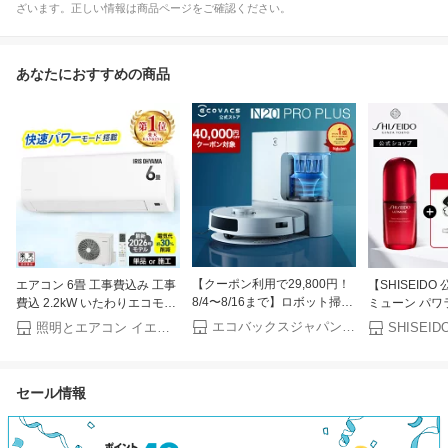
ざいます。正しい情報は商品ページをご確認ください。
あなたにおすすめの商品
【クーポン利用で29,800円！
エアコン 6畳 工事費込み 工事
【SHISEID
8/4〜8/16まで】ロボット掃除
費込 2.2kW いたわりエコモー
ミューン パワ
機 DEEBOT N20 PRO PLUS
ド プラス 快速パワー機能 時
ム | SHISEI
エコバックスジャパン公式 ストア
照明とエアコン イエプロ
エコバックス ECOVACS 吸引
短 時短で冷暖房 電気代 削減
ドウ | 美容液
水拭き メーカー保証最大24ヶ
タイマー 入切 寝室 子供部屋 6
月 ecovacs 掃除機 自動掃除機
畳用 Sシリーズ IPF-2202S-W
セール情報
掃除ロボット ディーボット ロ
アイリスオーヤマ * クーラー
ボット掃除機 2025 高性能 お
【楽天リフォーム認定商品】
掃除ロボット エコバッグス 母
の日