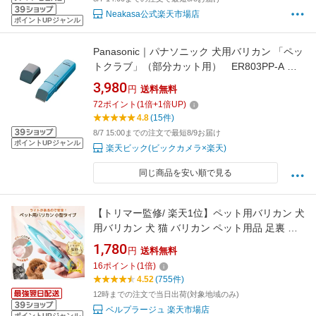
Neakasa公式楽天市場店
ポイントUPジャンル
Panasonic｜パナソニック 犬用バリカン 「ペッ
トクラブ」（部分カット用） ER803PP-A 青
[ER803PPA]【rb_pcp】【rb_beauty_cpn】
3,980
円
送料無料
72
ポイント
(
1
倍+
1
倍UP)
4.8
(15件)
8/7 15:00までの注文で最短8/9お届け
ポイントUPジャンル
楽天ビック(ビックカメラ×楽天)
同じ商品を安い順で見る
【トリマー監修/ 楽天1位】ペット用バリカン 犬
用バリカン 犬 猫 バリカン ペット用品 足裏 ト
リミング 犬用品 ペットバリカン 猫用バリカン
1,780
円
送料無料
目の周り お尻 長毛 猫バリカン 足裏用バリカン
16
ポイント
(
1
倍)
肉球ケア 猫肉球毛カット イヌ ネコ 長毛 ミニバ
4.52
(755件)
リカン USB充電式 ペットケア用品
12時までの注文で当日出荷(対象地域のみ)
ベルプラージュ 楽天市場店
ポイントUPジャンル