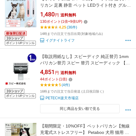
リカン 足裏 静音 ペット LEDライト付き グルー
ミング トリミング ペットバリカン 犬 猫 初心者
1,480
円
送料無料
コードレス トリミング 肉球 チタン セラミック
130
ポイント
(
1
倍+
9
倍UP)
安全 お手入れ簡単 低振動 おしゃれ 猫用バリカ
4.25
(36件)
ン
14時までの注文で当日出荷(対象地域のみ)
イグナイトライフ
ポイントUPジャンル
【取説用紙なし】スピーディク 純正替刃 1mm
バリカン替刃 スピー 替刃 スピーディック 【メ
ール便対応】★
4,851
円
送料無料
44
ポイント
(
1
倍)
5
(4件)
16時までの注文で当日発送 (土日祝日除く)
ポイントUPジャンル
PETECH楽天市場店
同じ商品を安い順で見る
【期間限定・10%OFF】ペットバリカン【無線
充電式ストレスフリー】 Petaboo 犬用 猫用 掃