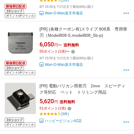
5
(1件)
8/7 15:00までの注文で最短8/8お届け
Wan-O-Wan楽天市場店
ポイントUPジャンル
[PR]
(各種クーポン有)スライブ 808系 専用替
刃（Model808-5,model808_5b-p)
6,050
円〜
送料無料
55
ポイント
(
1
倍)
〜
8/7 15:00までの注文で最短8/8お届け
Wan-O-Wan楽天市場店
ポイントUPジャンル
[PR]
電動バリカン用替刃 2mm スピーディ
ク等対応 ペット トリミング用品
5,620
円
送料無料
51
ポイント
(
1
倍)
5
(3件)
ハッピーピジョンAZ店
ポイントUPジャンル