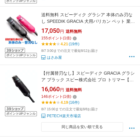
ポイントUPジャンル
送料無料 スピーディク グラシア 本体のみ刃な
し SPEEDIK GRACIA 犬用バリカン ペット 業務
用 プロ用 清水電機工業株式会社 スピーディッ
17,050
円
送料無料
ク 軽量
155
ポイント
(
1
倍)
4.21
(19件)
8/7 3:00までの注文で最短8/12お届け
ポイントUPジャンル
はさみ屋
【付属替刃なし】スピーディク GRACIA グラシ
ア ブラック スピー株式会社 プロ トリマー【ペ
ット用バリカン】 ★
16,060
円
送料無料
146
ポイント
(
1
倍)
4.19
(16件)
8/7 15:00までの注文で最短8/8お届け
ポイントUPジャンル
PETECH楽天市場店
同じ商品を安い順で見る