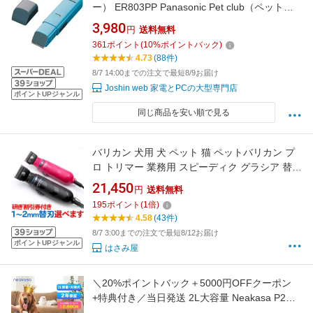
ー） ER803PP Panasonic Pet club（ペットク
ラブ） 部分カット用 [ER803PP]
3,980
円
送料無料
361
ポイント
(
10
%ポイントバック)
4.73
(88件)
8/7 14:00までの注文で最短8/9お届け
Joshin web 家電とPCの大型専門店
ポイントUPジャンル
同じ商品を安い順で見る
バリカン 犬用 犬 ペット 猫 ペットバリカン プ
ロ トリマー 業務用 スピーディク グラシア 替刃
付き 電気バリカン SPEEDIK GRACIA プロ用 ス
21,450
円
送料無料
ピーディック 犬用バリカン 清水電機工業株式
195
ポイント
(
1
倍)
会社 軽量 送料無料
4.58
(43件)
8/7 3:00までの注文で最短8/12お届け
ポイントUPジャンル
はさみ屋
＼20%ポイントバック＋5000円OFFクーポン
+特典付き／当日発送 2L大容量 Neakasa P2
Pro ペット用バリカン ペットバリカン 犬用バリ