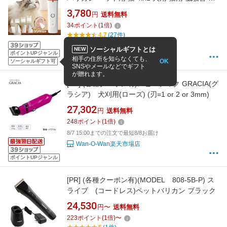
量 充電式 コードレス ペットトリマー ペット用
3,780
円
送料無料
バリカン 犬 バリカン ペット 犬 猫 爪どき用 肉
34
ポイント
(
1
倍)
球 足裏 水洗い可 耳裏 顔回り おしり 全身カッ
4.7
(27件)
ト 部分カット
IMI life shop
ソーシャルギフトとは
NEW
ポイントUPジャンル
相手の住所を知らなくても、
OK
ソーシャルギフト可
SNSやメールなどでギフト
が贈れます。
[PR]
(各種クーポン有)スピーディク GRACIA(グ
ラシア) 犬刈用(ローズ) (刃=1 or 2 or 3mm)
27,302
円
送料無料
248
ポイント
(
1
倍)
8/7 15:00までの注文で最短8/8お届け
Wan-O-Wan楽天市場店
ポイントUPジャンル
[PR]
(各種クーポン有)(MODEL 808-5B-P) ス
ライブ (コードレス)ペットバリカン ブラック
24,530
円〜
送料無料
223
ポイント
(
1
倍)
〜