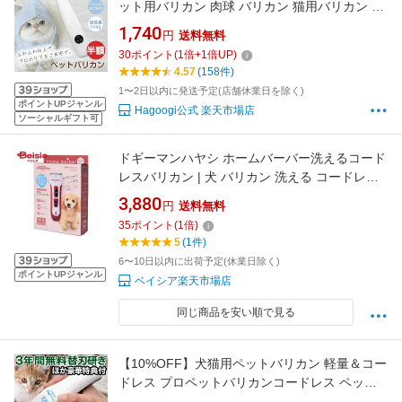
ット用バリカン 肉球 バリカン 猫用バリカン 犬
バリカン 足裏 安全 ミニバリカン ペット USB充
1,740
円
送料無料
電 低騒音 LEDライト付き 肉球ケア 毛剃り 初心
30
ポイント
(
1
倍+
1
倍UP)
者 猫 犬 電動 耳裏 足裏 バリカン ネコ用
4.57
(158件)
1〜2日以内に発送予定(店舗休業日を除く)
ポイントUPジャンル
Hagoogi公式 楽天市場店
ソーシャルギフト可
ドギーマンハヤシ ホームバーバー洗えるコード
レスバリカン | 犬 バリカン 洗える コードレス
ペット バリカン 犬用 猫用 セルフカット トリミ
3,880
円
送料無料
ング ホームトリミング 初心者 ペット用品 お手
35
ポイント
(
1
倍)
入れ 防水
5
(1件)
6〜10日以内に出荷予定(休業日除く)
ポイントUPジャンル
ベイシア楽天市場店
同じ商品を安い順で見る
【10%OFF】犬猫用ペットバリカン 軽量＆コー
ドレス プロペットバリカンコードレス ペット
バリカン プロ トリマー 業務用 ウォール WAHL