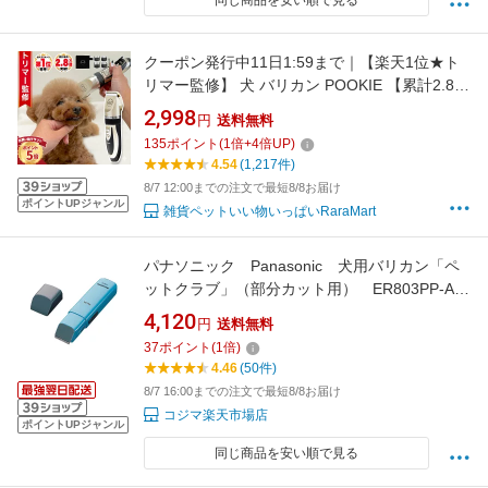
同じ商品を安い順で見る
クーポン発行中11日1:59まで｜【楽天1位★ト
リマー監修】 犬 バリカン POOKIE 【累計2.8万
個突破】 猫 ペット用 コードレス 足裏 肉球 顔
2,998
円
送料無料
周り 初心者 セルフカット トリミング 水洗い可
135
ポイント
(
1
倍+
4
倍UP)
プロ仕様 アタッチメント 静音 軽量 PSE /ペッ
4.54
(1,217件)
ト用バリカン24枚刃
8/7 12:00までの注文で最短8/8お届け
ポイントUPジャンル
雑貨ペットいい物いっぱいRaraMart
パナソニック Panasonic 犬用バリカン「ペ
ットクラブ」（部分カット用） ER803PP-A
(青)
4,120
円
送料無料
37
ポイント
(
1
倍)
4.46
(50件)
8/7 16:00までの注文で最短8/8お届け
コジマ楽天市場店
ポイントUPジャンル
同じ商品を安い順で見る