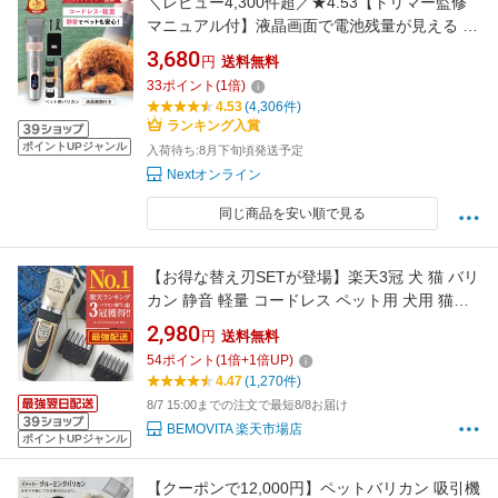
＼レビュー4,300件超／★4.53【トリマー監修
マニュアル付】液晶画面で電池残量が見える ペ
ット バリカン 静音 犬用 猫用 充電式 コードレ
3,680
円
送料無料
ス 5段階調節 アタッチメント4種 足裏 肉球 初
33
ポイント
(
1
倍)
心者 セルフ トリミング グルーミング 水洗い 自
4.53
(4,306件)
宅ケア 安全設計
ランキング入賞
ポイントUPジャンル
入荷待ち:8月下旬頃発送予定
Nextオンライン
同じ商品を安い順で見る
【お得な替え刃SETが登場】楽天3冠 犬 猫 バリ
カン 静音 軽量 コードレス ペット用 犬用 猫用
替え刃 切れ味抜群 セルフ トリミング トイプー
2,980
円
送料無料
ドル 充電式 うさぎ トリマー 1年保証 お手入れ
54
ポイント
(
1
倍+
1
倍UP)
水洗い ペットバリカン 3mm 6mm 9mm 12mm
4.47
(1,270件)
持ちやすい
8/7 15:00までの注文で最短8/8お届け
BEMOVITA 楽天市場店
ポイントUPジャンル
【クーポンで12,000円】ペットバリカン 吸引機