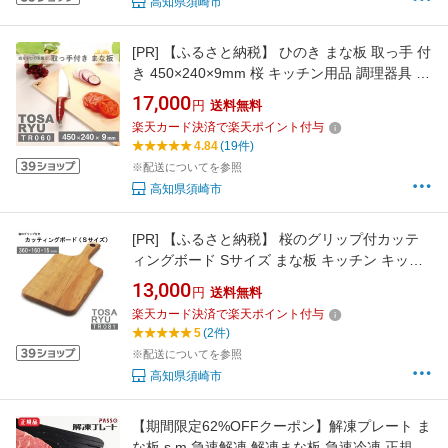
高知県須崎市
[PR]
【ふるさと納税】 ひのき まな板 取っ手 付
き 450×240×9mm 桜 キッチン用品 調理器具 取
っ手付き 四万十ひのき 日本製 贈答 ギフト ヒノ
17,000
円
送料無料
キ 檜 桧 抗菌 カッティングボード カットボード
楽天カード決済で楽天ポイント付与
四万十 土佐龍 高知県 須崎市
4.84
(19件)
※配送についてを参照
高知県須崎市
[PR]
【ふるさと納税】 桜のグリップ付カッテ
ィングボード Sサイズ まな板 キッチン キッチ
ン用品 調理器具 家事 料理 クッキング 木製 カ
13,000
円
送料無料
ッティングボード カットボード 木材 木製品 木
楽天カード決済で楽天ポイント付与
山 ウッド 四万十 土佐龍 高知県 須崎市
5
(2件)
※配送についてを参照
高知県須崎市
【期間限定62%OFFクーポン】解凍プレート ま
な板 s m 急速解凍 解凍まな板 急速冷凍 正規品