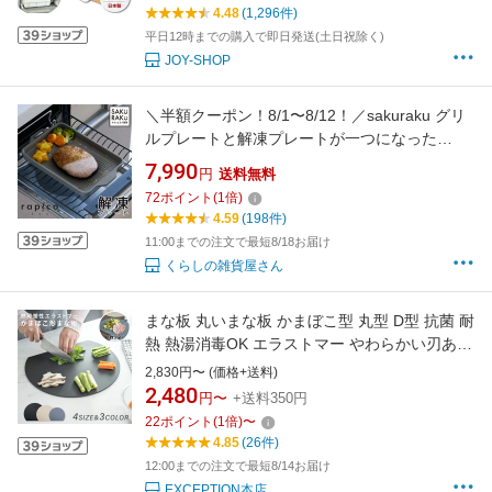
まな板 軽量150g アウトドア キャンプ 家庭用
4.48
(1,296件)
一人暮らし 新生活 母の日 お中元 友人
平日12時までの購入で即日発送(土日祝除く)
JOY-SHOP
＼半額クーポン！8/1〜8/12！／sakuraku グリ
ルプレートと解凍プレートが一つになった
sakurakuのプレート＼食洗機対応／ ＼フッ素加
7,990
円
送料無料
工で汚れがするるん／＼5層構造・5mm厚みに
72
ポイント
(
1
倍)
より、スピード解凍＆グリル料理がふっくら／
4.59
(198件)
エンボス加工で油分カット
11:00までの注文で最短8/18お届け
くらしの雑貨屋さん
まな板 丸いまな板 かまぼこ型 丸型 D型 抗菌 耐
熱 熱湯消毒OK エラストマー やわらかい刃あた
り 食洗機 乾燥機 対応 ノンスリップ 滑らない
2,830円〜 (価格+送料)
両面利用可能 薄型 軽量 おしゃれ お手入れ簡単
2,480
円〜
+送料350円
M L c-00037
22
ポイント
(
1
倍)
〜
4.85
(26件)
12:00までの注文で最短8/14お届け
EXCEPTION本店