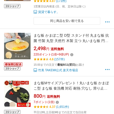
4.87
(173件)
イプ ネコポス送料無料
1営業日以内発送 (日、祝、定休日は除く)
賃貸で暮らす。
同じ商品を安い順で見る
まな板 かまぼこ型 D型 スタンド付 丸まな板 抗
菌 竹製 丸型 天然竹 木製 立つ 丸いまな板 円形
カッティングボード 自立 FSC認証100% SDGs
2,498
円
送料無料
脱プラ サステナブル エコ キッチン 竹美
220
ポイント
(
1
倍+
9
倍UP)
TAKEMI TM-CBT1
4.6
(157件)
15:00までの注文で
最短8/11(翌日)
お届け
竹美 TAKEMI公式 楽天市場店
まな板Mサイズプレゼント！丸いまな板 かまぼ
こ型 まな板 食洗機 対応 耐熱 穴なし 滑り止め
天然素材 かまぼこ板 まな板 まるいまな板 丸い
800
円
送料無料
まないた kamaboko 丸型 D型 丸まな板 小麦繊
7
ポイント
(
1
倍)
維 送料無料 ベージュ ブラック おしゃれ
4.37
(1,651件)
平日12時,土日祝9時までの注文で当日出荷