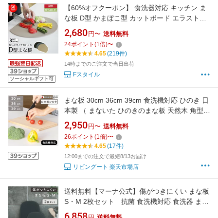
【60%オフクーポン】 食洗器対応 キッチン ま
な板 D型 かまぼこ型 カットボード エラストマ
ー製 耐熱 丸型 円形 熱湯消毒 曲がる おしゃれ
2,680
円〜
送料無料
皿 台所 食器 調理器具
24
ポイント
(
1
倍)
〜
4.65
(219件)
14時までのご注文で当日出荷
Fスタイル
ソーシャルギフト可
まな板 30cm 36cm 39cm 食洗機対応 ひのき 日
本製 （ まないた ひのきのまな板 天然木 角型
食洗機 カッティングボード 薄型 軽量 木製まな
2,950
円〜
送料無料
板 桧 反り防止 軽い おしゃれ ）
26
ポイント
(
1
倍)
〜
4.65
(17件)
12:00までの注文で最短8/13お届け
リビングート 楽天市場店
送料無料【マーナ公式】傷がつきにくい まな板
S・M 2枚セット 抗菌 食洗機対応 食洗器 まな
いた カッティングボード tpu エラストマー 滑
6,858
円
送料無料