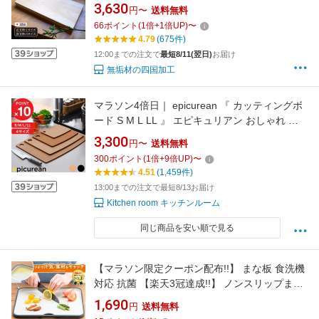
ズ調整可 角丸加工可能 日本製
3,630
円〜
送料無料
66
ポイント
(
1
倍+
1
倍UP)
〜
4.79
(675件)
12:00までの注文で
最短8/11(翌日)
お届け
無垢材の四国加工
マラソン4倍日｜ epicurean 『 カッティングボ
ード S M L LL 』 エピキュリアン おしゃれ ナ
チュラル ブラック 黒 まな板 まないた キッチン
3,300
円〜
送料無料
アウトドア Sサイズ 小さい ミニ 引っ掛け 食洗
300
ポイント
(
1
倍+
9
倍UP)
〜
機対応 木製合板 両面 薄い ギフト プレゼント
4.51
(1,459件)
13:00までの注文で最短8/13お届け
Kitchen room キッチンルーム
同じ商品を安い順で見る
【マラソン限定クーポン配布!!】 まな板 食洗機
対応 抗菌 【楽天3冠達成!!】 ノンスリップまな
板 ノンスリップ 滑り止め 食洗機 カッティング
1,690
円
送料無料
ボード 熱可塑性エラストマー 両面 衛生的 長方