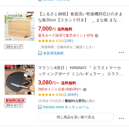
【ふるさと納税】食器洗い乾燥機対応ひのきま
な板30cm【スタンド付き】 _ まな板 まない
た ひのき 檜 調理器具 日用品 おすすめ 人気 送
7,000
円
送料無料
料無料 食器洗い乾燥機対応 スタンド付き 紀伊
楽天カード決済で楽天ポイント付与
山地産 奈良 軽い コンパクト 【1112117】
4.54
(13件)
「発送時期」記載内容をご確認ください
奈良県高取町
マラソン4倍日｜ HANAKO 『 エラストマーカ
ッティングボード ミニ/レギュラー 』 エラスト
マー ゴム 抗菌 抗菌剤 耐熱 食洗機対応 まな板
3,080
円〜
送料無料
日本製 国産 まないた 丸型 丸 円 D型 ブラック
280
ポイント
(
1
倍+
9
倍UP)
〜
グレー ホワイト おしゃれ ハナコ アドバンスド
4.68
(1,304件)
ア ギフト プレゼント
13:00までの注文で
最短8/11(翌日)
お届け
Kitchen room キッチンルーム
同じ商品を安い順で見る