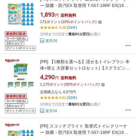
ー 除菌・防汚EX 取替用 T-557-18RF EX(18個
入)【スコッチブライト(Scotch Brite)】
1,893
円
送料無料
172
ポイント
(
10
%ポイントバック)
4.46
(24件)
12:00までの注文で
最短8/11(翌日)
お届け
楽天24
ポイントUPジャンル
[PR]
【1種類を選べる】流せるトイレブラシ 本
体+替え 大容量セット(1セット)【スクラビング
バブル】[トイレ洗剤 トイレ掃除 洗浄 使い捨て
4,290
円
送料無料
セット]
1,170
ポイント
(
30
%ポイントバック)
定期購入なら 4,075円
4.81
(26件)
12:00までの注文で
最短8/11(翌日)
お届け
楽天24
ポイントUPジャンル
[PR]
スコッチブライト 取替式トイレクリーナ
ー 除菌・防汚EX 取替用 T-557-18RF EX(18個