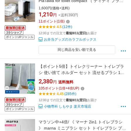
PlaTawa for toilet compact （ ティディ プラタ
ワ フォートイレ シリコン 衛生的 トイレ掃除 ト
1,600円(価格+送料)
イレ ブラシ ブラック ホワイト シンプル おしゃ
1,210
円
+送料390円
れ ）【3980円以上送料無料】
11
ポイント
(
1
倍)
4.5
(12件)
12:00までの注文で
最短8/11(翌日)
お届け
ポイントUPジャンル
お弁当グッズのカラフルボックス
同じ商品を安い順で見る
【ポイント5倍】トイレクリーナー トイレブラ
シ 使い捨て ホルダー セット 流せるブラシ 12
個入り スクラビングバブル マーナ トイレ掃除
2,380
円
送料無料
シートを挟むトイレクリーナー ブラシ シンプ
105
ポイント
(
1
倍+
4
倍UP)
ル 流せる 抗菌 除菌 スタンド ケース 取り替え
4.45
(285件)
付替ブラシ ジョンソン レビュー特典付き
12:00までの注文で
最短8/11(翌日)
お届け
小物専科 しもやま 楽天市場店
ポイントUPジャンル
マラソン中+4倍/ 《 マーナ 2in1 トイレブラシ
》 marna ミニブラシ セット トイレブラシ ブラ