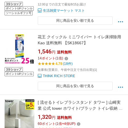
12:00までの注文で最短8/15お届け
ポイントUPジャンル
生活雑貨マーケット マスト
ソーシャルギフト可
同じ商品を安い順で見る
花王 クイックル ミニワイパー トイレ床掃除用
Kao 送料無料 【SK18667】
1,546
円
送料無料
14
ポイント
(
1
倍)
4.78
(18件)
在庫有(営業日、午前中注文で当日出荷)[1]
ポイントUPジャンル
THINK RICH STORE
同じ商品を安い順で見る
[ 流せるトイレブラシスタンド タワー ] 山崎実
業 公式 tower ホワイト/ブラック トイレ収納 ト
イレブラシ 収納 スリム トイレブラシ立て 掃除
1,320
円
送料無料
道具収納 シンプル おしゃれ 4855 4856 タワー
60
ポイント
(
1
倍+
4
倍UP)
シリーズ JGS 最強配送 dej cpj 送料無料