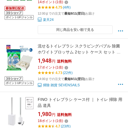
14
ポイント
(
1
倍)
4.75
(4件)
12:00までの注文で
最短8/11(翌日)
お届け
ポイントUPジャンル
楽天24
同じ商品を安い順で見る
流せるトイレブラシ スクラビングバブル 除菌
ホワイトブロッサム 2セット ケース セット 替
え 予備 使い捨て スクラビングバブルトイレ洗
1,948
円
送料無料
剤 トイレ掃除 まとめ買い 洗浄トイレ 掃除 トイ
17
ポイント
(
1
倍)
レ 流せる 予備 セット
4.73
(22件)
14:00までの注文で
最短8/11(翌日)
お届け
ポイントUPジャンル
掃除 雑貨 SEVENSAILS
FINO トイレブラシ ケース付 ｜ トイレ 掃除 用
品 道具
1,980
円
送料無料
18
ポイント
(
1
倍)
4.7
(23件)