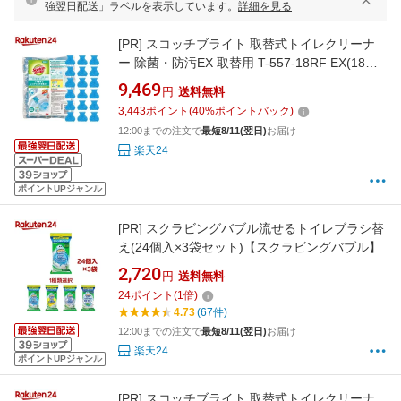
強翌日配送」ラベルを表示しています。
詳細を見る
[PR]
スコッチブライト 取替式トイレクリーナ
ー 除菌・防汚EX 取替用 T-557-18RF EX(18個
入×5セット)【スコッチブライト(Scotch
9,469
円
送料無料
Brite)】
3,443
ポイント
(
40
%ポイントバック)
12:00までの注文で
最短8/11(翌日)
お届け
楽天24
ポイントUPジャンル
[PR]
スクラビングバブル流せるトイレブラシ替
え(24個入×3袋セット)【スクラビングバブル】
2,720
円
送料無料
24
ポイント
(
1
倍)
4.73
(67件)
12:00までの注文で
最短8/11(翌日)
お届け
楽天24
ポイントUPジャンル
[PR]
スコッチブライト 取替式トイレクリーナ