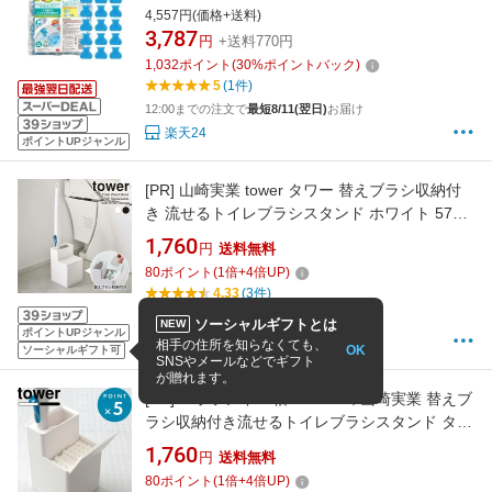
入×2セット)【スコッチブライト(Scotch
4,557円(価格+送料)
Brite)】
3,787
円
+送料770円
1,032
ポイント
(
30
%ポイントバック)
5
(1件)
12:00までの注文で
最短8/11(翌日)
お届け
楽天24
ポイントUPジャンル
[PR]
山崎実業 tower タワー 替えブラシ収納付
き 流せるトイレブラシスタンド ホワイト 5722
/ ブラック 5723 ｜ トイレブラシ 収納 ケース
1,760
円
送料無料
替えブラシ 収納ボックス 流せるトイレブラシ
80
ポイント
(
1
倍+
4
倍UP)
トイレ
4.33
(3件)
12:00までの注文で最短8/16お届け
ソーシャルギフトとは
NEW
ポイントUPジャンル
びーんず キッチンと暮らしの道具
相手の住所を知らなくても、
OK
ソーシャルギフト可
SNSやメールなどでギフト
が贈れます。
[PR]
マラソン中+4倍/ tower 《 山崎実業 替えブ
ラシ収納付き流せるトイレブラシスタンド タワ
ー 》 5722 5723 公式 ホワイト ブラック 白黒
1,760
円
送料無料
モノトーン トイレブラシホルダー スタンド 収
80
ポイント
(
1
倍+
4
倍UP)
納 ブラシ入れ トイレ ブラシ ジョンソン 流せる