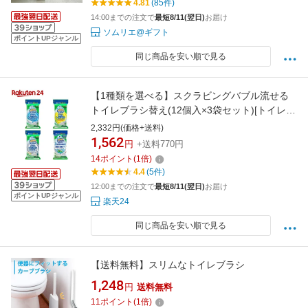
4.81
(85件)
14:00までの注文で
最短8/11(翌日)
お届け
ソムリエ@ギフト
ポイントUPジャンル
同じ商品を安い順で見る
【1種類を選べる】スクラビングバブル流せる
トイレブラシ替え(12個入×3袋セット)[トイレ洗
剤 トイレ掃除 トイレブラシ 洗浄 詰め替え]
2,332円(価格+送料)
1,562
円
+送料770円
14
ポイント
(
1
倍)
4.4
(5件)
12:00までの注文で
最短8/11(翌日)
お届け
ポイントUPジャンル
楽天24
同じ商品を安い順で見る
【送料無料】スリムなトイレブラシ
1,248
円
送料無料
11
ポイント
(
1
倍)