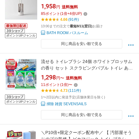
シ ケース付き トイレブラシケース 収納 トイレ
1,958
円
送料無料
掃除 ミニ 洗いやすい 掃除しやすい 便器 白 ホ
85
ポイント
(
1
倍+
4
倍UP)
ワイト シンプル おしゃれ W078W
4.66
(91件)
13:00までの注文で
最短8/11(翌日)
お届け
BATH ROOM バスルーム
ポイントUPジャンル
同じ商品を安い順で見る
流せる トイレブラシ 24個 ホワイトブロッサム
の香り セット スクラビングバブル トイレ あす
楽 送料無料 付替ブラシ 12個入 2個セット トイ
1,298
円〜
送料無料
レ洗剤 トイレ掃除 まとめ買い 洗浄 詰め替え ト
11
ポイント
(
1
倍)
〜
イレ 掃除 替え セット
4.73
(111件)
1〜2日以内に発送予定(店舗休業日を除く)
ポイントUPジャンル
掃除 雑貨 SEVENSAILS
同じ商品を安い順で見る
＼P10倍+限定クーポン配布中／ 【 汚部屋そう