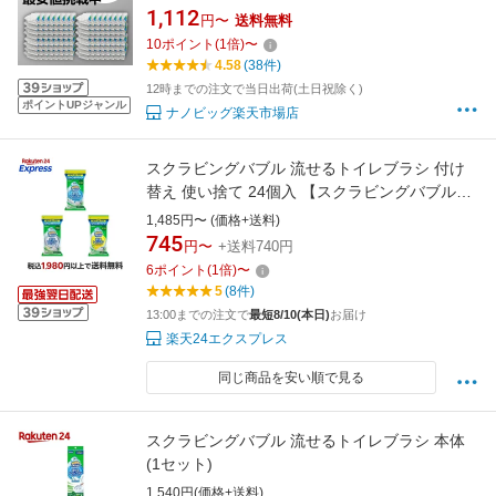
レ掃除 トイレクリーナー 替えブラシ 付替 取替
1,112
円〜
送料無料
え 爽やかレモンの香り トイレ掃除ブラシ使い
10
ポイント
(
1
倍)
〜
捨て まとめ買い セット ポイント消化 買い
4.58
(38件)
回り 互換品
12時までの注文で当日出荷(土日祝除く)
ポイントUPジャンル
ナノビッグ楽天市場店
スクラビングバブル 流せるトイレブラシ 付け
替え 使い捨て 24個入 【スクラビングバブル】
トイレ用 掃除用品 / フローラルソープ / 除菌 ホ
1,485円〜 (価格+送料)
ワイトブロッサム / シトラス
745
円〜
+送料740円
6
ポイント
(
1
倍)
〜
5
(8件)
13:00までの注文で
最短8/10(本日)
お届け
楽天24エクスプレス
同じ商品を安い順で見る
スクラビングバブル 流せるトイレブラシ 本体
(1セット)
1,540円(価格+送料)