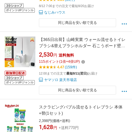
8/12 7:00までの注文で最短8/20お届け
ポイントUPジャンル
なじみハウス
同じ商品を安い順で見る
【365日出荷】山崎実業 ウォール流せるトイレ
ブラシ&替えブラシホルダー 石こうボード壁対
応 タワー tower 公式 トイレ収納 浮かせる収納
2,530
円
送料無料
サニタリー収納 替えブラシ トイレ掃除 ホワイ
115
ポイント
(
1
倍+
4
倍UP)
ト 1840 1841
4.47
(159件)
12:00までの注文で
最短8/11(翌日)
お届け
ヤマソロ 楽天市場店
ポイントUPジャンル
同じ商品を安い順で見る
スクラビングバブル流せるトイレブラシ 本体
+替(1セット)
2,398円(価格+送料)
1,628
円
+送料770円