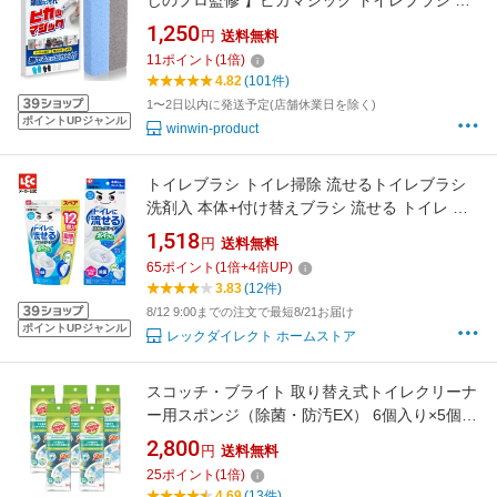
じのプロ監修 】ピカマジック トイレブラシ 尿
石 落とし 【秒で落ちる】トイレ掃除 尿石落と
1,250
円
送料無料
し 2本セット 五徳 黄ばみとり 手袋付
11
ポイント
(
1
倍)
4.82
(101件)
1〜2日以内に発送予定(店舗休業日を除く)
ポイントUPジャンル
winwin-product
トイレブラシ トイレ掃除 流せるトイレブラシ
洗剤入 本体+付け替えブラシ 流せる トイレ ト
イレ掃除グッズ 使い捨て ブラシ 便器掃除ブラ
1,518
円
送料無料
シ 使い捨て 流せるブラシ ホワイト 白 コンパク
65
ポイント
(
1
倍+
4
倍UP)
ト スリム 激落ちくん 本体＋クリーナー15個 レ
3.83
(12件)
ック lec
8/12 9:00までの注文で最短8/21お届け
ポイントUPジャンル
レックダイレクト ホームストア
スコッチ・ブライト 取り替え式トイレクリーナ
ー用スポンジ（除菌・防汚EX） 6個入り×5個セ
ット【北海道、沖縄への配送不可】
2,800
円
送料無料
25
ポイント
(
1
倍)
4.69
(13件)