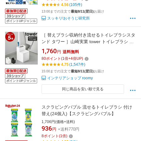
4.56
(105件)
13:00までの注文で
最短8/11(翌日)
お届け
スッキリ!おそうじ研究所
ポイントUPジャンル
［ 替えブラシ収納付き流せるトイレブラシスタ
ンド タワー ］山崎実業 tower トイレブラシ 収
納 スタンド ブラシ入れ 替えブラシ 収納付き ト
1,760
円
送料無料
イレ 掃除用品 トイレ掃除 おしゃれ スクラビン
80
ポイント
(
1
倍+
4
倍UP)
グバブル ブラシ入れ yamazaki ブラック ホワイ
4.75
(1,547件)
ト 5722 5723
15:00までの注文で
最短8/11(翌日)
お届け
インテリアショップ roomy
ポイントUPジャンル
同じ商品を安い順で見る
スクラビングバブル 流せるトイレブラシ 付け
替え(24個入)【スクラビングバブル】
1,706円(価格+送料)
936
円
+送料770円
8
ポイント
(
1
倍)