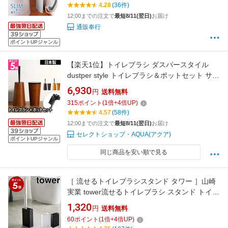
4.28
(36件)
12:00までの注文で
最短8/11(翌日)
お届け
通販奉行
ポイントUPジャンル
【楽天1位】トイレブラシ ダスパースタイル
dustper style トイレブラシ＆ポットセット サニ
タリーボックス フタ付き 掃除用品 木目調デザ
6,930
円
送料無料
イン 日本製
315
ポイント
(
1
倍+
4
倍UP)
4.57
(58件)
12:00までの注文で
最短8/11(翌日)
お届け
セレクトショップ・AQUA(アクア)
ポイントUPジャンル
同じ商品を安い順で見る
［ 流せるトイレブラシスタンド タワー ］山崎
実業 tower流せるトイレブラシ スタンド トイレ
ブラシ 収納 おしゃれ トイレ ブラシスタンド ブ
1,320
円
送料無料
ラシ入れ トイレ 掃除道具 ブラシ立て モノトー
60
ポイント
(
1
倍+
4
倍UP)
ン yamazaki ブラック ホワイト 4855 4856【ポ