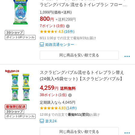
ラビングバブル 流せるトイレブラシ フローラ
ルソープ 替えブラシ ジャンボ 24コ入り
1,099円(価格+送料)
800
円
+送料299円
7
ポイント
(
1
倍)
4.5
(16件)
ポイントUPジャンル
8/11 1:00までの注文で最短8/19お届け
姫路流通センター
同じ商品を安い順で見る
スクラビングバブル流せるトイレブラシ替え
(24個入×5袋セット)【スクラビングバブル】
4,259
円
送料無料
38
ポイント
(
1
倍)
定期購入なら 4,045円
4.93
(14件)
12:00までの注文で
最短8/11(翌日)
お届け
ポイントUPジャンル
楽天24
同じ商品を安い順で見る