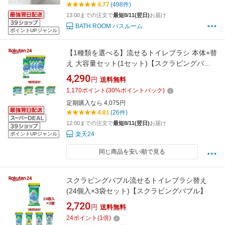
4.77
(498件)
トイレブラシ YAMAZAKI
13:00までの注文で
最短8/11(翌日)
お届け
BATH ROOM バスルーム
ポイントUPジャンル
【1種類を選べる】流せるトイレブラシ 本体+替
え 大容量セット(1セット)【スクラビングバブ
ル】[トイレ洗剤 トイレ掃除 洗浄 使い捨て セッ
4,290
円
送料無料
ト]
1,170
ポイント
(
30
%ポイントバック)
定期購入なら 4,075円
4.81
(26件)
12:00までの注文で
最短8/11(翌日)
お届け
楽天24
ポイントUPジャンル
同じ商品を安い順で見る
スクラビングバブル流せるトイレブラシ替え
(24個入×3袋セット)【スクラビングバブル】
2,720
円
送料無料
24
ポイント
(
1
倍)