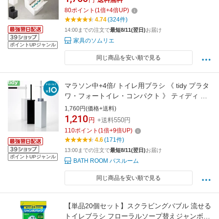
ト トイレ収納 トイレブラシ スリム トイレ掃除
80
ポイント
(
1
倍+
4
倍UP)
使い捨て ブラシ 便器 掃除
4.74
(324件)
14:00までの注文で
最短8/11(翌日)
お届け
家具のソムリエ
ポイントUPジャンル
同じ商品を安い順で見る
マラソン中+4倍/ トイレ用ブラシ 《 tidy プラタ
ワ・フォートイレ・コンパクト 》 ティディ セ
ット トイレブラシ トイレポット ケース付き ト
1,760円(価格+送料)
イレ ブラシ ポット セット 掃除道具 便器 衛生
1,210
円
+送料550円
的 目隠し おしゃれ Platawa for Toilet
110
ポイント
(
1
倍+
9
倍UP)
4.6
(171件)
13:00までの注文で
最短8/11(翌日)
お届け
ポイントUPジャンル
BATH ROOM バスルーム
同じ商品を安い順で見る
【単品20個セット】スクラビングバブル 流せる
トイレブラシ フローラルソープ替えジャンボ