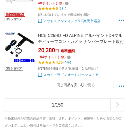
48
ポイント
(
1
倍)
5
(2件)
8/8 16:00までの注文で最短8/9お届け
アウトスタンディングMC楽天市場店
HCE-C25HD-FD ALPINE アルパイン HDRマル
チビューフロントカメラ ナンバープレート取付
20,280
円
送料無料
184
ポイント
(
1
倍)
4.75
(4件)
8/17以降4-5日で発送(休業日・欠品時除く)
スカイドラゴンオートパーツストア
同じ商品を安い順で見る
1
/
150
※検索結果が実際の商品内容（価格、送料、ポイント、在庫等）と異なる場合がご
ざいます。正しい情報は商品ページをご確認ください。