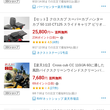
8/10 14:00までの注文で最短8/11お届け
パーツセンター楽天市場店
【セット】クロスカブ スーパーカブ ハンター
カブ 50 110 CT125 スライドキャリア ピリオン
シート タンデムシート 背もたれ クッション 折
25,800
円〜
送料無料
りたたみ 立ち可能 一体感 外装 シート
234
ポイント
(
1
倍)
〜
4.5
(4件)
8/17 12:00までの注文で最短9/4お届け
ネクストステージ1号店
【楽天1位】 Cross cub CC 110/JA 60に適した
風防バイクスクリーンウインドスクリーンバイ
ク アクセサリー新型クロスカブ110 カスタムパ
7,680
円
送料無料
ーツバイク スクリーン 延長PC材質バイクパー
69
ポイント
(
1
倍)
ツアクセサリー
4
(27件)
8/8 7:00までの注文で最短8/12お届け
RAYネットショップ 楽天市場店