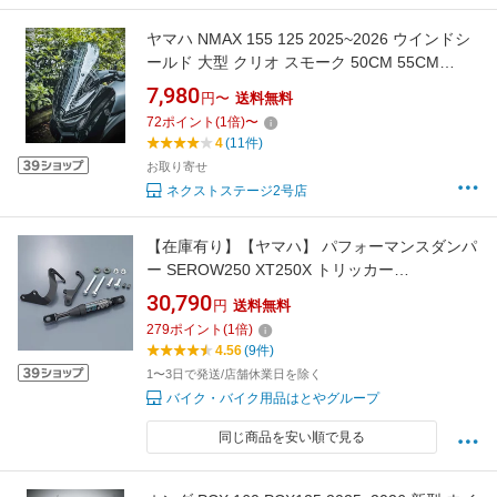
ヤマハ NMAX 155 125 2025~2026 ウインドシ
ールド 大型 クリオ スモーク 50CM 55CM
60CM ウインドスクリーン 風防 バイク 汎用 カ
7,980
円〜
送料無料
ウル 金具ビス付き イエロー 透明 クリア 取寄せ
72
ポイント
(
1
倍)
〜
4
(11件)
お取り寄せ
ネクストステージ2号店
【在庫有り】【ヤマハ】 パフォーマンスダンパ
ー SEROW250 XT250X トリッカー
B7C211H00100 B7C-211H0-01 B7N-211H0-00
30,790
円
送料無料
B7N211H000
279
ポイント
(
1
倍)
4.56
(9件)
1〜3日で発送/店舗休業日を除く
バイク・バイク用品はとやグループ
同じ商品を安い順で見る