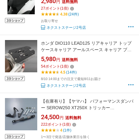
2,980
円
送料無料
27
ポイント
(
1
倍)
4.38
(24件)
お取り寄せ
ネクストステージ2号店
ホンダ DIO110 LEAD125 リアキャリア トップ
ケースキャリア アールスペース キャリア ブラ
ック JK12 金属 丈夫 一体感 スチール 製 フラッ
5,980
円
送料無料
トタイプ 即納
54
ポイント
(
1
倍)
4.5
(14件)
8/10 14:00までの注文で最短8/11お届け
ネクストステージ2号店
【在庫有り】【ヤマハ】 パフォーマンスダンパ
ー SEROW250 XT250X トリッカー
B7C211H00100 B7C-211H0-01 B7N-211H0-00
24,500
円
送料無料
B7N211H000
222
ポイント
(
1
倍)
4
(1件)
1〜3日で発送/店舗休業日を除く