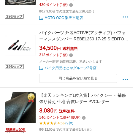
430
ポイント
(
1
倍)
8/17 9:00までの注文で最短8/26お届け
MOTO-OCC 楽天市場店
バイクパーツ 外装ACTIVE(アクティブ) パフォ
ーマンスダンパー REBEL250 17-25 S EDITOIN
20-25 (E-CLUTCH
34,500
円
送料無料
可)136911074538792934532
313
ポイント
(
1
倍)
メーカー取寄 納期確認後、連絡いたします
バイク用品はとやグループ2号店
同じ商品を安い順で見る
【楽天ランキング1位入賞】バイクシート 補修
張り替え 生地 合皮レザー PVCレザー
139cmx58cm (139cmx58cm)
3,080
円
送料無料
140
ポイント
(
1
倍+
4
倍UP)
4.56
(9件)
8/8 12:00までの注文で最短8/9お届け