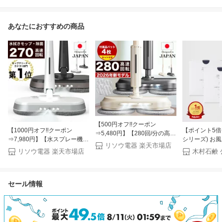
あなたにおすすめの商品
【500円オフ!!クーポン
【1000円オフ!!クーポン
【ポイント5倍】C
⇒5,480円】【280回/分の高速
⇒7,980円】【水スプレー機能
シリーズ) お
回転で強力駆動】【軽量性x自
リソウ電器 楽天市場店
付きで簡単に水拭きできま
剤【3箱セット
走式】【交換用パッド4枚セッ
リソウ電器 楽天市場店
木村石鹸
す】【1分間に270回の高速回
ト】電動モップ クリーナー 軽
転】【交換用パッド4枚セッ
量 充電式 フローリング 床掃
ト】【掃除の専門家が徹底的
除 RS-031【2年保証】
セール情報
にこだわって開発】電動モッ
プ クリーナー 充電式 フロー
リング 床掃除 RS-019 【2年
保証】