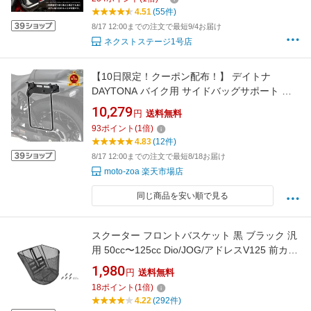
4.51
(55件)
8/17 12:00までの注文で最短9/4お届け
ネクストステージ1号店
【10日限定！クーポン配布！】 デイトナ
DAYTONA バイク用 サイドバッグサポート エ
リミネーター/SE(24) 左側専用 サドルバッグサ
10,279
円
送料無料
ポート 38523
93
ポイント
(
1
倍)
4.83
(12件)
8/17 12:00までの注文で最短8/18お届け
moto-zoa 楽天市場店
同じ商品を安い順で見る
スクーター フロントバスケット 黒 ブラック 汎
用 50cc〜125cc Dio/JOG/アドレスV125 前カゴ
荷物入れ 通勤通学に最適 バイク かご オートバ
1,980
円
送料無料
イ ディオ ジョグ
18
ポイント
(
1
倍)
4.22
(292件)