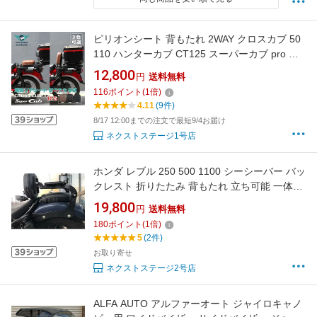
ピリオンシート 背もたれ 2WAY クロスカブ 50
110 ハンターカブ CT125 スーパーカブ pro タ
ンデムシート 増設リアシート 折りたたみ 立ち
12,800
円
送料無料
可能 一体感 外装 ブラウンレザータイプ マット
116
ポイント
(
1
倍)
タイプ ブラックレザータイプ【お取り寄せ】
4.11
(9件)
8/17 12:00までの注文で最短9/4お届け
ネクストステージ1号店
ホンダ レブル 250 500 1100 シーシーバー バッ
クレスト 折りたたみ 背もたれ 立ち可能 一体感
外装 レザータイプ 疲労を軽減 運転 快適 ブラッ
19,800
円
送料無料
クレザー 取寄せ
180
ポイント
(
1
倍)
5
(2件)
お取り寄せ
ネクストステージ2号店
ALFA AUTO アルファーオート ジャイロキャノ