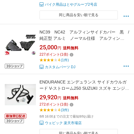
バイク用品はとやグループ2号店
同じ商品を安い順で見る
NC39 NC42 アルフィンサイドカバー 黒 /
純正型 アルミ ノーマル仕様 アルフィン
CB400SF CB400SB 前期 後期 VTEC
25,000
円
送料無料
227
ポイント
(
1
倍)
4
(1件)
カスタムパーツ DJ
ENDURANCE エンデュランス サイドカウルガ
ード V-ストローム250 SUZUKI スズキ エンジン
ガード フレーム
29,920
円
送料無料
272
ポイント
(
1
倍)
4
(3件)
8/8 16:00までの注文で最短8/9お届け
ウェビック 楽天市場店
同じ商品を安い順で見る