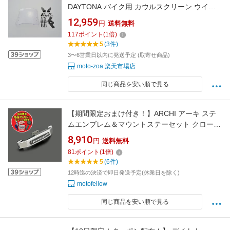
DAYTONA バイク用 カウルスクリーン ウイン
ドシールドRS AXIS Z用 96553
12,959
円
送料無料
117
ポイント
(
1
倍)
5
(3件)
3〜6営業日以内に発送予定 (取寄せ商品)
moto-zoa 楽天市場店
同じ商品を安い順で見る
【期間限定おまけ付き！】ARCHI アーキ ステ
ムエンブレム＆マウントステーセット クローム
メッキ Z900RS
8,910
円
送料無料
81
ポイント
(
1
倍)
5
(6件)
12時迄の決済で即日発送予定(休業日を除く)
motofellow
同じ商品を安い順で見る