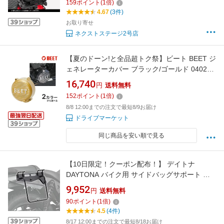
159
ポイント
(
1
倍)
ム 荷台 【タイプB】取寄せ
4.67
(3件)
お取り寄せ
ネクストステージ2号店
【夏のドーン!と全品超トク祭】ビート BEET ジ
ェネレーターカバー ブラック/ゴールド 0402-
K03-04 / 0402-K03-10 カワサキ
16,740
円
送料無料
Z400FX/Z400GP/ZEPHYR400/ZEPHYRχ用
152
ポイント
(
1
倍)
8/8 12:00までの注文で最短8/9お届け
ドライブマーケット
同じ商品を安い順で見る
【10日限定！クーポン配布！】 デイトナ
DAYTONA バイク用 サイドバッグサポート エ
リミネーター/SE(24) 右側専用 サドルバッグサ
9,952
円
送料無料
ポート 38524
90
ポイント
(
1
倍)
4.5
(4件)
8/17 12:00までの注文で最短8/18お届け