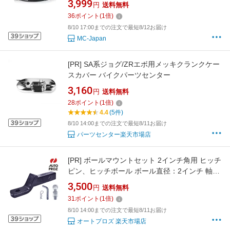
3,999
円
送料無料
36
ポイント
(
1
倍)
8/10 17:00までの注文で最短8/12お届け
MC-Japan
[PR]
SA系ジョグ/ZRエボ用メッキクランクケー
スカバー バイクパーツセンター
3,160
円
送料無料
28
ポイント
(
1
倍)
4.4
(5件)
8/10 14:00までの注文で最短8/11お届け
パーツセンター楽天市場店
[PR]
ボールマウントセット 2インチ角用 ヒッチ
ピン、ヒッチボール ボール直径：2インチ 軸
径：25mm 牽引能力：約2267kg 2インチドロッ
3,500
円
送料無料
プ 0.75インチライズ
31
ポイント
(
1
倍)
8/10 14:00までの注文で最短8/11お届け
オートプロズ 楽天市場店