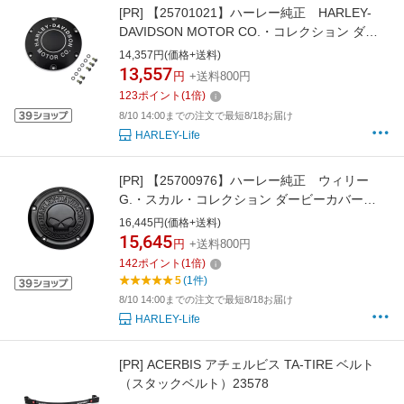
[PR]
【25701021】ハーレー純正 HARLEY-
DAVIDSON MOTOR CO.・コレクション ダー
ビーカバーHarley-Davidson Motor Co. Derby
14,357円(価格+送料)
Cover／スポーツスター
13,557
円
+送料800円
123
ポイント
(
1
倍)
8/10 14:00までの注文で最短8/18お届け
HARLEY-Life
[PR]
【25700976】ハーレー純正 ウィリー
G.・スカル・コレクション ダービーカバー
Willie G Skull Derby Cover／M8ソフテイル
16,445円(価格+送料)
15,645
円
+送料800円
142
ポイント
(
1
倍)
5
(1件)
8/10 14:00までの注文で最短8/18お届け
HARLEY-Life
[PR]
ACERBIS アチェルビス TA-TIRE ベルト
（スタックベルト）23578