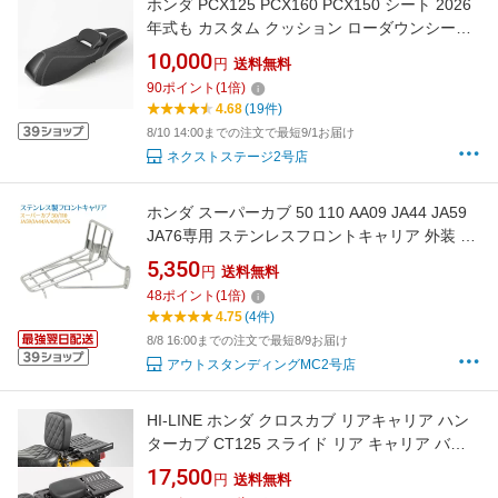
ホンダ PCX125 PCX160 PCX150 シート 2026
年式も カスタム クッション ローダウンシート
コーナーバケットシート レザー バックレスト
10,000
円
送料無料
付き 2CM ダウン シート下げ バイク ブラック
90
ポイント
(
1
倍)
ホワイトステッチ 純正交換 取寄せ
4.68
(19件)
8/10 14:00までの注文で最短9/1お届け
ネクストステージ2号店
ホンダ スーパーカブ 50 110 AA09 JA44 JA59
JA76専用 ステンレスフロントキャリア 外装 カ
スタムパーツ
5,350
円
送料無料
48
ポイント
(
1
倍)
4.75
(4件)
8/8 16:00までの注文で最短8/9お届け
アウトスタンディングMC2号店
HI-LINE ホンダ クロスカブ リアキャリア ハン
ターカブ CT125 スライド リア キャリア バイ
ク用 クロスカブ トップケースリアキャリア 丈
17,500
円
送料無料
夫 一体感 ステンレス製 フラットタイプ カスタ