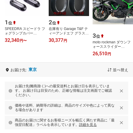
1
2
位
位
SPEEDRA スピードラ フ
在庫有り Garage T&F テ
ォグランプカバー
ィーアンドエフ グラスト
3
位
R1300GS Adventure
ラッカー250 お買い得!!
32,340
30,377
円
〜
円
BMW その他外装オプシ
unilli(ユナリ)ビンテージ
moto rockman ダウンフ
ョン・補修部品 外装
タイヤ…
ォーススライダー
TYPE2 Z H2/SE 20-23
26,510
円
DS2-K13 モトロックマ
ン スライダー類 Z H2…
東京
お届け先:
並べ替え
お届け先(離島除く)への最安送料とお届け日を表示していま
す。 お届け日は目安のため、正確な情報は注文画面でご確認
ください。
価格や送料、納期等の詳細は、商品のサイズや色によって異な
る場合があります
商品のお届けに関するお客様ニーズを幅広く満たす商品に「最
強翌日配送」ラベルを表示しています。
詳細を見る