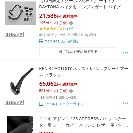
【10日限定！クーポン配布！】 デイトナ
DAYTONA バイク用 エンジンガード パイプエ
ンジンガード CB1300SF用 96088
21,586
円
送料無料
196
ポイント
(
1
倍)
4.33
(3件)
8/17 12:00までの注文で最短8/18お届け
moto-zoa 楽天市場店
同じ商品を安い順で見る
KEN'S FACTORY ネクストレベル ブレーキアー
ム ブラック
65,062
円
送料無料
591
ポイント
(
1
倍)
【お取寄せ】納期:1〜2週
ワールドモーターライフ
スズキ アドレス 125 ADDRESS バイク スクー
ター用 シートカバー メッシュ レザー 革 バイク
シート 保護 プロテクター 取寄せ