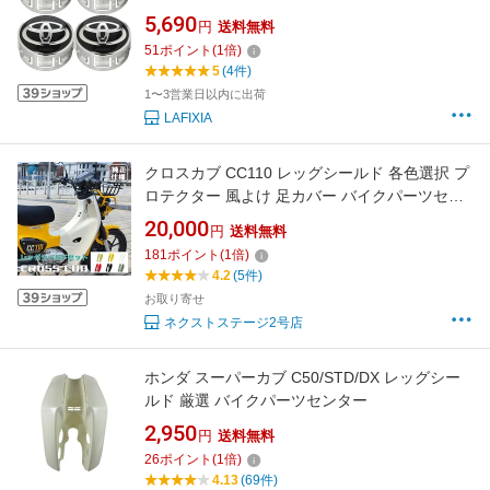
ント アルミホイール センターキャップ
5,690
円
送料無料
51
ポイント
(
1
倍)
5
(4件)
1〜3営業日以内に出荷
LAFIXIA
クロスカブ CC110 レッグシールド 各色選択 プ
ロテクター 風よけ 足カバー バイクパーツセン
ター スタンド レッグカバー プロテクター おし
20,000
円
送料無料
ゃれ 社外品 ドレスアップ バイク パーツ 取寄せ
181
ポイント
(
1
倍)
4.2
(5件)
お取り寄せ
ネクストステージ2号店
ホンダ スーパーカブ C50/STD/DX レッグシー
ルド 厳選 バイクパーツセンター
2,950
円
送料無料
26
ポイント
(
1
倍)
4.13
(69件)