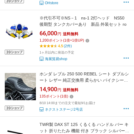
OHstore
※代引不可※NS－1 ns-1 2灯ヘッド NS50
後期型 タンクカバーあり 新品 外装セット ro
66,000
円
送料無料
1,200
ポイント
(
1
倍+
1
倍UP)
4.5
(2件)
1ヶ月以内に発送の予定
海展貿易shop
ホンダ レブル 250 500 REBEL シート ダブルシ
ート レザー 純正交換用 柔らかい バイクシート
厚さアップ 長い距離運転最適 ドレスアップ 快
14,900
円
送料無料
適 クッション シート レザー 取寄せ
135
ポイント
(
1
倍)
8/10 14:00までの注文で最短9/1お届け
ネクストステージ2号店
TWR製 DAX ST 125 くるくる ハンドル バー キ
ット 折りたたみ 機能 付き ブラック シルバー