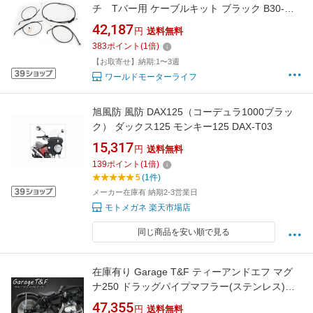
チ Tバー用 ケーブルキット ブラック B30-
1135/B30-1139
42,187
円
送料無料
383
ポイント
(
1
倍)
【お取寄せ】納期:1〜3週
ワールドモーターライフ
旭風防 風防 DAX125（コーデュラ1000ブラッ
ク） ダックス125 モンキー125 DAX-T03
15,317
円
送料無料
139
ポイント
(
1
倍)
5
(1件)
メーカー在庫有 納期2-3営業日
モトメガネ 楽天市場店
同じ商品を安い順で見る
在庫有り Garage T&F ティーアンドエフ マグ
ナ250 ドラッグパイプマフラー(ステンレス)タ
イプ1 MG250ML02
47,355
円
送料無料