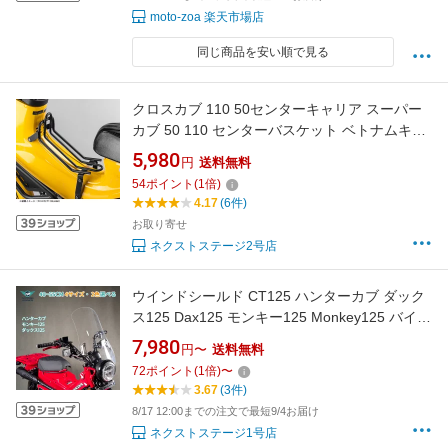
moto-zoa 楽天市場店
同じ商品を安い順で見る
クロスカブ 110 50センターキャリア スーパー
カブ 50 110 センターバスケット ベトナムキャ
リア バスケット 金属 丈夫 一体感 スチール フ
5,980
円
送料無料
ラットタイプ 取寄せ
54
ポイント
(
1
倍)
4.17
(6件)
お取り寄せ
ネクストステージ2号店
ウインドシールド CT125 ハンターカブ ダック
ス125 Dax125 モンキー125 Monkey125 バイク
スクリーン オートバイ用 風防 バイクフロント
7,980
円〜
送料無料
ガラス オートバイ風ディフレクター 風防ウイ
72
ポイント
(
1
倍)
〜
ンドスクリーン 【取り寄せ】
3.67
(3件)
8/17 12:00までの注文で最短9/4お届け
ネクストステージ1号店