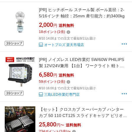
[PR]
ヒッチボール スチール製 ボール直径：2-
5/16インチ 軸径：25mm 牽引能力：約3400kg
2,000
円
送料無料
18
ポイント
(
1
倍)
8/10 14:00までの注文で最短8/11お届け
オートプロズ 楽天市場店
[PR]
ノイズレス LED作業灯 5W/60W PHILIPS
製 12V/24V兼用 【1台】 ワークライト 軽トラ
msm1260-plp60
6,580
円
送料無料
59
ポイント
(
1
倍)
8/10 16:00までの注文で最短8/11お届け
三島LED作業灯専門店
【セット】クロスカブ スーパーカブ ハンター
カブ 50 110 CT125 スライドキャリア ピリオン
シート タンデムシート 背もたれ クッション 折
25,800
円〜
送料無料
りたたみ 立ち可能 一体感 外装 シート
234
ポイント
(
1
倍)
〜