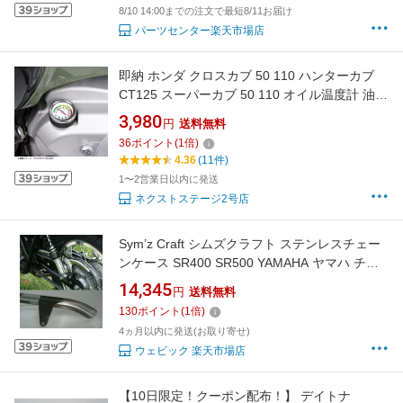
8/10 14:00までの注文で最短8/11お届け
パーツセンター楽天市場店
即納 ホンダ クロスカブ 50 110 ハンターカブ
CT125 スーパーカブ 50 110 オイル温度計 油温
計 温度計 温度ゲージ 0-200℃ 温度テスター オ
3,980
円
送料無料
イルレベルケージ オイルケージメーター オイ
36
ポイント
(
1
倍)
ル 温度 測定 便利 おしゃれ ドレスアップ 温度
4.36
(11件)
測定
1〜2営業日以内に発送
ネクストステージ2号店
Sym’z Craft シムズクラフト ステンレスチェー
ンケース SR400 SR500 YAMAHA ヤマハ チェ
ーンカバー 外装
14,345
円
送料無料
130
ポイント
(
1
倍)
4ヵ月以内に発送(お取り寄せ)
ウェビック 楽天市場店
【10日限定！クーポン配布！】 デイトナ