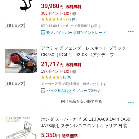
クルクル ハンドル バー ハンドル ダックス パー
39,980
円
送料無料
ツ カスタム 外装 ブラック シルバー 折りたたみ
363
ポイント
(
1
倍)
乗り心地 改善 黒 銀 コンパクト 収納
4.57
(7件)
8/10 14:00までの注文で最短8/11お届け
輸入バイクパーツ卸ツイントレード
アクティブ フェンダーレスキット ブラック
CB750（RC42） 92-08 《アクティブ
1151055》
21,717
円
送料無料
197
ポイント
(
1
倍)
5
(3件)
メーカー取寄 納期確認後、連絡いたします
バイク用品はとやグループ2号店
同じ商品を安い順で見る
ホンダ スーパーカブ 50 110 AA09 JA44 JA59
JA76専用 ステンレスフロントキャリア 外装 カ
スタムパーツ
5,350
円
送料無料