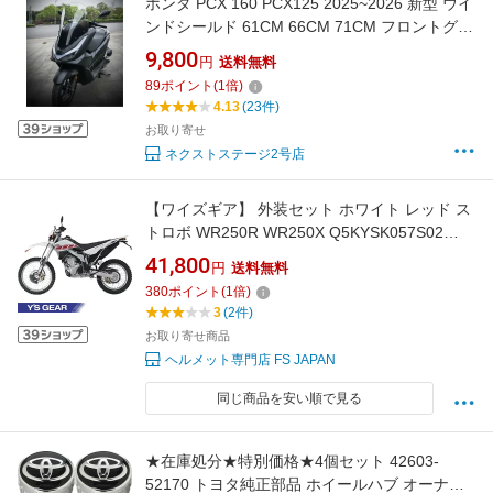
ホンダ PCX 160 PCX125 2025~2026 新型 ウイ
ンドシールド 61CM 66CM 71CM フロントグラ
ス アップ 風防 バイク クリア スモーク オート
9,800
円
送料無料
バイ用 風防 バイクフロントガラス オートバイ
89
ポイント
(
1
倍)
延長式 取寄せ
4.13
(23件)
お取り寄せ
ネクストステージ2号店
【ワイズギア】 外装セット ホワイト レッド ス
トロボ WR250R WR250X Q5KYSK057S02
4521407070077 ツーリング オフロード モター
41,800
円
送料無料
ド ヤマハ Y's GEAR YAMAHA
380
ポイント
(
1
倍)
3
(2件)
お取り寄せ商品
ヘルメット専門店 FS JAPAN
同じ商品を安い順で見る
★在庫処分★特別価格★4個セット 42603-
52170 トヨタ純正部品 ホイールハブ オーナメ