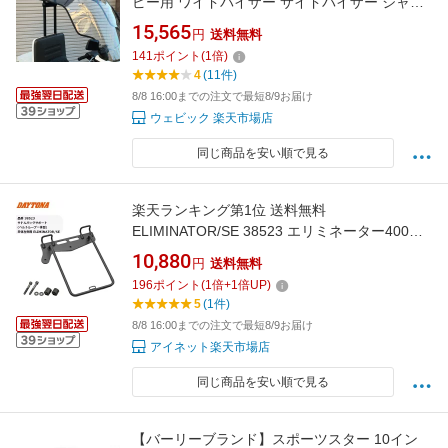
ピー用 ワイドバイザー サイドバイザー ジャイ
ロキャノピー HONDA ホンダ その他外装オプシ
15,565
円
送料無料
ョン・補修部品 外装
141
ポイント
(
1
倍)
4
(11件)
8/8 16:00までの注文で最短8/9お届け
ウェビック 楽天市場店
同じ商品を安い順で見る
楽天ランキング第1位 送料無料
ELIMINATOR/SE 38523 エリミネーター400
DAYTONA(デイトナ） サドルバッグサポート
10,880
円
送料無料
(ベルトループ一体型) 車体左側用 8BL-EL400A
196
ポイント
(
1
倍+
1
倍UP)
バイク好き ギフト あす楽対応 お買い物マラソ
5
(1件)
ン 開催
8/8 16:00までの注文で最短8/9お届け
アイネット楽天市場店
同じ商品を安い順で見る
【バーリーブランド】スポーツスター 10イン