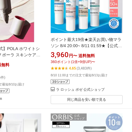
ポイント最大19倍★楽天お買い物マラ
ソン 8/4 20:00~ 8/11 01:59★【公式】
公式】POLA ホワイトシ
UVイデア XL プロテクショントーンア
3,960
V ポーラ スキンケア
円〜
送料無料
ップ ホワイト/ローズ+/クリア/ティン
Vケア【送料無料】
360
ポイント
(
1
倍+
9
倍UP)
〜
ト/ 単品［ 日焼け止め 化粧下地 日焼け
料無料
4.65
(3,483件)
対策 UVケア SPF 50+ 乳液 くすみ 乾
8/10 11:00までの注文で最短8/13お届け
燥肌 正規品 ラ ロッシュ ポゼ ダーマコ
6件)
スメ ］
文で最短8/10お届け
ラ ロッシュ ポゼ 公式ショップ
on
同じ商品を安い順で見る