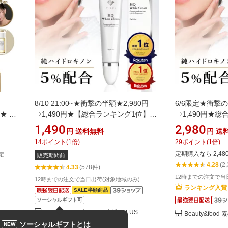
8/10 21:00~★衝撃の半額★2,980円
6/6限定★衝撃の
★ セ
⇒1,490円★【総合ランキング1位】
⇒1,490円★
ーパッ
VELUS ハイドロキノン ハイドロキノ
★VELUS ハ
1,490
2,980
円
送料無料
円
送
ンジン
ンクリーム 純ハイドロキノン 5% シカ
ノンクリーム 純
14
ポイント
(
1
倍)
29
ポイント
(
1
倍)
脇 ヒト幹細胞 ビタミンC誘導体 グリ
カ 脇 ヒト幹細
定期購入なら 2,48
定
販売期間前
チルリチン酸 美容液 低刺激 顔 最強 し
リチルリチン酸 
4.28
(2
みとりクリーム くすみ 黒ずみ ニキビ
ム フェイスクリ
4.33
(578件)
12時までの注文で当
跡 色素沈着
ーム ニキビ跡
12時までの注文で当日出荷(対象地域のみ)
ランキング入賞
SALE半額商品
ソーシャルギフト可
Beauty&food 素のまま生活VELUS
Beauty&foo
ソーシャルギフトとは
NEW