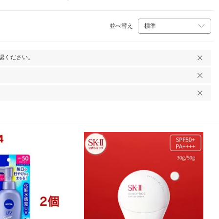
アップ SP…
並べ替え
認ください。