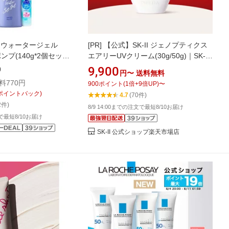
 ウォータージェル
[PR]
【公式】SK-II ジェノプティクス
 ポンプ(140g*2個セッ
エアリーUVクリーム(30g/50g)｜SK-2
焼け止め 下地 uv uv
/ SK-II（エスケーツー） 正規品 送料無
9,900
)
円〜
送料無料
保湿 保湿]
料 SK2 SKII UVケア スキンケア トー
料770円
900
ポイント
(
1
倍+
9
倍UP)
〜
ンアップ 下地 誕生日 女性 化粧品 コス
ポイントバック)
4.7
(70件)
メ 妻 誕生日 化粧下地 ベース uv ケア
2件)
8/9 14:00までの注文で最短8/10お届け
紫外線対策
文で最短8/10お届け
SK-II 公式ショップ楽天市場店