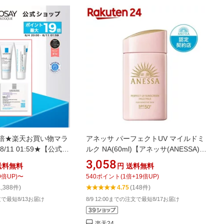
9倍★楽天お買い物マラ
アネッサ パーフェクトUV マイルドミ
~ 8/11 01:59★【公式】
ルク NA(60ml)【アネッサ(ANESSA)】
アップUV 人気サン
[日焼け止めミルク 紫外線対策 軽い使
3,058
送料無料
円
送料無料
mL / ローズ＋ / ホワイ
用感]
9
倍UP)
〜
540
ポイント
(
1
倍+
19
倍UP)
ィント / ローズ＋ BIG
1,388件)
4.75
(148件)
無香料 / 日焼け止め /
注文で最短8/13お届け
8/9 12:00までの注文で最短8/17お届け
正規品/ ダーマコスメ
楽天24