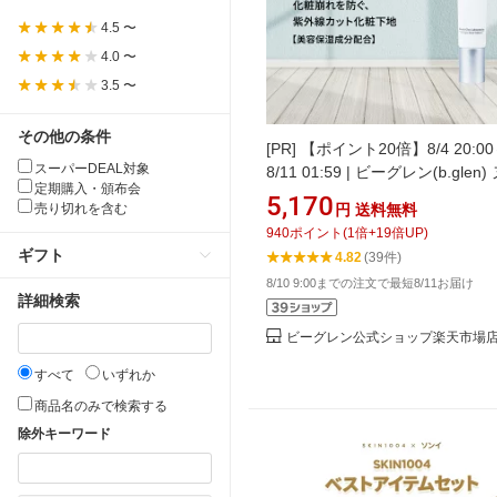
4.5 〜
4.0 〜
3.5 〜
その他の条件
[PR]
【ポイント20倍】8/4 20:0
スーパーDEAL対象
8/11 01:59 | ビーグレン(b.glen)
定期購入・頒布会
ディーヴェール 化粧下地 20g U
5,170
円
送料無料
売り切れを含む
ト 日焼け止め SPF36, PA++ 美
940
ポイント
(
1
倍+
19
倍UP)
成分配合 ヒアルロン酸 コラーゲ
ギフト
4.82
(39件)
外線 日焼け シミ ソバカス コス
8/10 9:00までの注文で最短8/11お届け
ンケア 化粧品（公式ショップ）
詳細検索
ビーグレン公式ショップ楽天市場
すべて
いずれか
商品名のみで検索する
除外キーワード