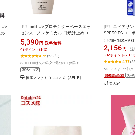
 UV
[PR]
selif UVプロテクターベースエッ
[PR]
ニベアサン
止めミ
センス | ノンケミカル 日焼け止め uv
SPF50 PA+++
ベース アルコールフリー エイジング
ト)【ニベア】[日
5,390
2,926円(価格+送料
円
送料無料
ケア 紫外線吸収剤不使用 合成界面活
カット UVケア 
2,156
円
+送
49
ポイント
(
1
倍)
性剤不使用 敏感肌 化粧下地 ニキビ 乾
392
ポイント
(
20
%
4.76
(532件)
け
燥肌 アトピー 子供 敏感肌 無添加 オー
4.77
(2
8/10 11:00までの注文で最短8/11お届け
ガニック
8/9 12:00までの注
国産ノンケミカルコスメ【SELIF】
楽天24