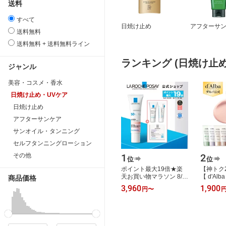
送料
すべて
日焼け止め
アフターサ
送料無料
送料無料 + 送料無料ライン
ランキング (日焼け止め
ジャンル
美容・コスメ・香水
日焼け止め・UVケア
日焼け止め
アフターサンケア
サンオイル・タンニング
セルフタンニングローション
その他
1
2
位
位
ポイント最大19倍★楽
【神トク
天お買い物マラソン 8/4
【 d'Alb
商品価格
20:00~ 8/11
】【 選
3,960
1,900
円
〜
01:59★【公式】楽天限
プUV下地 
定★トーンアップUV
PA++++ 
人…