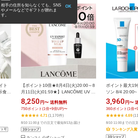
相手の住所を知らなくても、SNS
OK
やメールなどでギフトが贈れま
す。
イト
【ポイント10倍★8月4日(火)20:00～8
ポイント最大1
表示食
月11日(火)01:59★】LANCÔME UV エ
ソン 8/4 20:00
アスタ
クスペール トーン アップ ローズ N
楽天限定★トーン
8,250
3,960
円〜
送料無料
円〜
Vケア
30mL 50mL SPF50+PA++++ 日焼け止
プルキット / 30
750
ポイント
(
1
倍+
9
倍UP)
〜
360
ポイント
(
1
倍+
タミン
め 化粧下地 顔 トーンアップ 下地 敏感
ト / クリア / テ
4.71
(1,170件)
4.69
(1
フイル
肌 BB n カラー UVカット ランコム 正
サイズ 50mL / 
8/10 11:00までの注文で最短8/13お届け
8/10 11:00までの
規品 誕生日 化粧品 ベースメイク 毛穴
SPF 50+ / 
ランキング入賞
フト可
くすみ
ランコム 公式ショップ