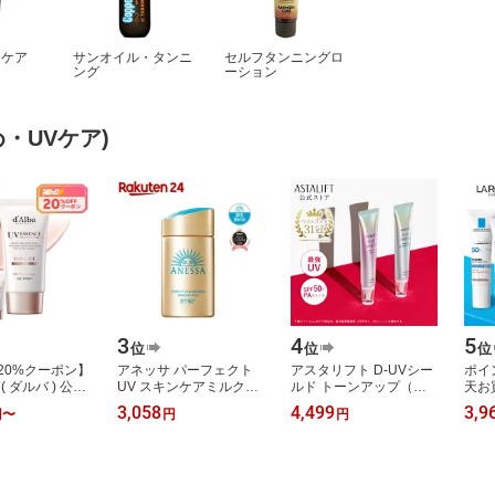
ンケア
サンオイル・タンニ
セルフタンニングロ
ング
ーション
・UVケア)
3
4
5
位
位
位
20%クーポン】
アネッサ パーフェクト
アスタリフト D-UVシー
ポイ
a ( ダルバ ) 公式
UV スキンケアミルク
ルド トーンアップ（全2
天お
べる トーンアッ
NA(60ml)【アネッサ
色）30g [SPF50+ /
20:0
3,058
4,499
3,9
円
〜
円
円
SPF50+
(ANESSA)】[UVミルク
PA++++]【FUJIFILM 公
01
50ml …
汗水対応 さらさら肌]
式】| 日焼け止め …
ア 
ト…