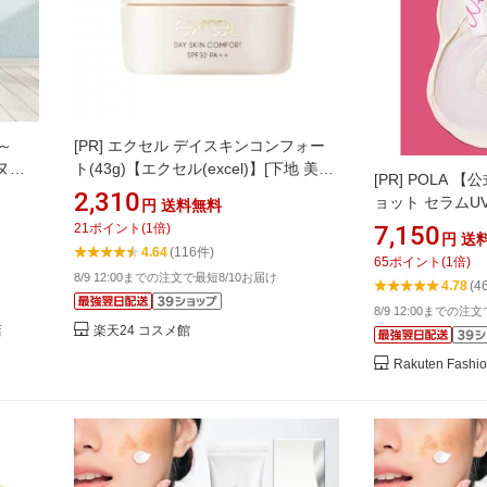
0～
[PR]
エクセル デイスキンコンフォー
 ヌー
ト(43g)【エクセル(excel)】[下地 美容
[PR]
POLA 【
Vカッ
液 クリーム UV ツヤ肌]
2,310
ョット セラムU
円
送料無料
容保湿
日焼け止め・U
21
ポイント
(
1
倍)
7,150
ン 紫
円
送
4.64
(116件)
メ スキ
65
ポイント
(
1
倍)
8/9 12:00までの注文で最短8/10お届け
4.78
(4
8/9 12:00までの注
店
楽天24 コスメ館
Rakuten Fashi