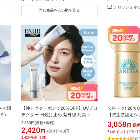
ラ ロッシュ ポ
同じ商品を安い順で見る
で≫≪限
【神トククーポンで20%OFF】UVプロ
＼神トク! 20％
 )
テクター 日焼け止め 紫外線 対策 UV
【資生堂認定シ
日焼け
カット 透明 白くならない 仕込み 美容
フェクトUV スキ
3,058
2,860円(価格+送料)
円
送
けんオ
液UV ブルーライトカット 花粉 ホコリ
PA++++ 60mL【
2,420
円
+送料440円
54
ポイント
(
1
倍+
1
Vパウ
酸化皮脂 スキンケア 石けんオフ バイ
2,420円/個 (1個)
4.82
(9