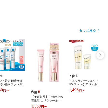
もっと見る
7
位
ント最大19倍★楽
アネッサ パーフェクト
買い物マラソン 8/4
UV スキンケアジェル
0~ 8/11
NB(40g or 90g)【アネッ
60
1,496
6
円
〜
円
〜
:59★【公式】UVイデ
サ(ANESSA)】[日焼け止
位
XL プロテクション
め ジェルタイ…
【★正規品】日焼け止め
資生堂 エリクシール シ
ュペリエル デーケアレ
3,350
円
〜
ボリューション トーン