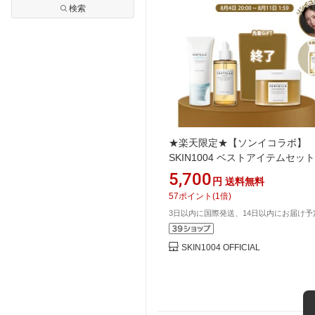
検索
★楽天限定★【ソンイコラボ】
SKIN1004 ベストアイテムセット
ンテラ 美容液 日焼け止め トナ
5,700
円
送料無料
ド 詰め替え用 導入美容液 クレ
57
ポイント
(
1
倍)
グオイル おまけ付き
3日以内に国際発送、14日以内にお届け予
SKIN1004 OFFICIAL