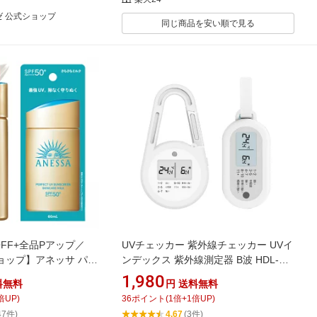
ゼ 公式ショップ
同じ商品を安い順で見る
OFF+全品Pアップ／
UVチェッカー 紫外線チェッカー UVイ
ョップ】アネッサ パー
ンデックス 紫外線測定器 B波 HDL-
ンケアミルク NA 50+
2956 HDL-2963 自由研究 送料無料
1,980
料無料
円
送料無料
ANESSA(anessa)】
倍UP)
36
ポイント
(
1
倍+
1
倍UP)
47件)
4.67
(3件)