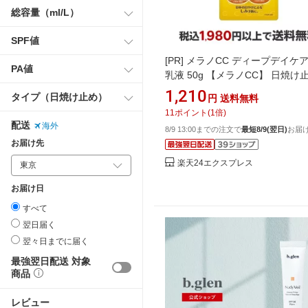
総容量（ml/L）
SPF値
[PR]
メラノCC ディープデイケア
PA値
乳液 50g 【メラノCC】 日焼け
ルク
1,210
タイプ（日焼け止め）
円
送料無料
11
ポイント
(
1
倍)
配送
海外
8/9 13:00までの注文で
最短8/9(翌日)
お届
お届け先
楽天24エクスプレス
お届け日
すべて
翌日届く
翌々日までに届く
最強翌日配送 対象
商品
レビュー