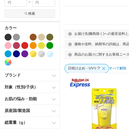
~
検索
カラー
お届け先(離島除く)への最安送料
価格や送料、納期等の詳細は、商
商品のお届けに関するお客様ニー
日焼け止め・UVケア
すべて解除
ブランド
対象（性別/子供）
お肌の悩み・効能
原産国/製造国
総重量（g）