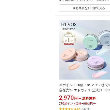
同じ商品を安い順で見る
≪ポイント10倍！8/12 9:59ま
定発売≫ エトヴォス 公式( ETVOS
セラミド フェイスパウダー UV 
2,970
円〜
送料無料
止め パウダー 紫外線カット 石
270
ポイント
(
1
倍+
9
倍UP)
〜
フ 《2026年版》 「 ミネラルU
4.42
(332件)