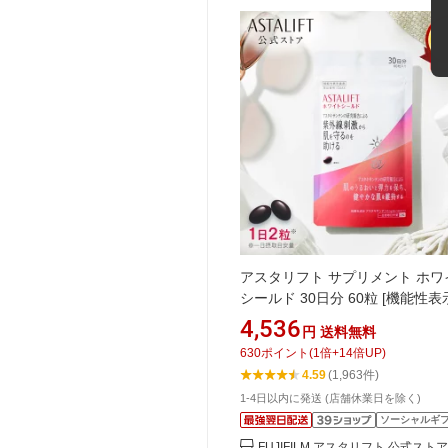
アスタリフト サプリメント ホワ
シールド 30日分 60粒 [機能性
品]【FUJIFILM 公式】| サプリ 
4,536
円
送料無料
キサンチン 紫外線 紫外線対策 U
630
ポイント
(
1
倍+
14
倍UP)
ケア uv リコピン コラーゲン ビ
4.59
(1,963件)
C ビタミンE 飲む 肌 乾燥 富士
1-4日以内に発送 (店舗休業日を除く)
ム ASTALIFT
ソーシャルギ
FUJIFILM アスタリフト 公式ストア