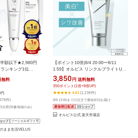
半額以下★2,980円
【ポイント10倍|8/4 20:00ー8/11
総合ランキング1位
1:59】オルビス リンクルブライトUV
イドロキノン ハイドロキ
プロテクター 日焼け止め シミ予防 シ
3,850
料無料
円
送料無料
ハイドロキノン 5% シ
ワ改善 美白 UVケア 日焼け対策 うる
350
ポイント
(
1
倍+
9
倍UP)
胞 ビタミンC誘導体 グ
おい 低刺激 敏感肌 PA++++ SPF50+
4.61
(1,236件)
0円
美容液 低刺激 クリー
ORBIS
,378件)
8/9 13:00までの注文で最短8/10お届け
ーム 顔 最強 消す クリ
日出荷(対象地域のみ)
オルビス公式 楽天市場店
ソーシャルギフト可
d 素のまま生活VELUS