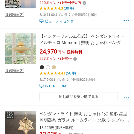
250
ポイント
(
1
倍+
4
倍UP)
レール用 和風 引掛シーリング用照明 ダイニン
4.3
(30件)
グ照明 ダクトレール ライト 1灯
8/10 11:00までの注文で最短8/19お届け
ビューティセンター
【インターフォルム公式】 ペンダントライト
メルチェロ Mercero | 照明 おしゃれ ペンダン
ト 1灯 照明器具 LED ルームライト 北欧 シンプ
24,970
円〜
送料無料
ル ナチュラル レトロ モダン リビング ダイニン
227
ポイント
(
1
倍)
〜
グ 寝室 一人暮らし かわいい インテリア ライト
北欧デザイン 人気 カフェ 木
4.43
(56件)
8/17 9:00までの注文で最短8/22お届け
INTERFORM
同じ商品を安い順で見る
ペンダントライト 照明 おしゃれ 1灯 星形 星型
照明器具 ガラス ルームライト 北欧 シンプル レ
トロ インテリア リビング ダイニング キッチン
13,625円(価格+送料)
星柄 玄関 食卓用 b-00024-star