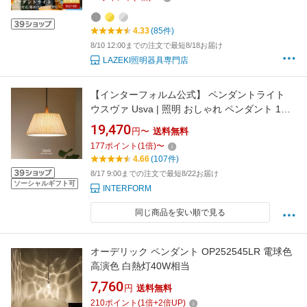
食卓 リビング 照明器具
4.33
(85件)
8/10 12:00までの注文で最短8/18お届け
LAZEKI照明器具専門店
【インターフォルム公式】 ペンダントライト
ウスヴァ Usva | 照明 おしゃれ ペンダント 1灯
照明器具 LED ルームライト 北欧 シンプル ナチ
19,470
円〜
送料無料
ュラル 韓国インテリア リビング ダイニング 寝
177
ポイント
(
1
倍)
〜
室 かわいい インテリア ライト プリーツ 食卓
4.66
(107件)
8/17 9:00までの注文で最短8/22お届け
ソーシャルギフト可
INTERFORM
同じ商品を安い順で見る
オーデリック ペンダント OP252545LR 電球色
高演色 白熱灯40W相当
7,760
円
送料無料
210
ポイント
(
1
倍+
2
倍UP)