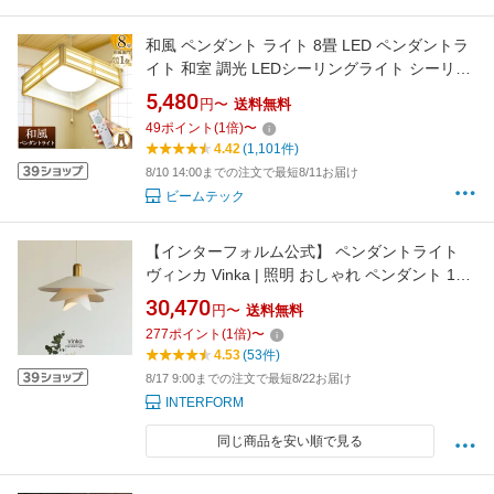
和風 ペンダント ライト 8畳 LED ペンダントラ
イト 和室 調光 LEDシーリングライト シーリン
グライト led照明 照明 リモコン シーリング 昼
5,480
円〜
送料無料
光色 天井照明 プルスイッチ PL-CD8JR
49
ポイント
(
1
倍)
〜
4.42
(1,101件)
8/10 14:00までの注文で最短8/11お届け
ビームテック
【インターフォルム公式】 ペンダントライト
ヴィンカ Vinka | 照明 おしゃれ ペンダント 1灯
照明器具 LED ルームライト 北欧 海外インテリ
30,470
円〜
送料無料
ア 韓国インテリア モダン リビング ダイニング
277
ポイント
(
1
倍)
〜
食卓 かわいい インテリア ライト 花 花びら ホ
4.53
(53件)
ワイト 白 ゴールド
8/17 9:00までの注文で最短8/22お届け
INTERFORM
同じ商品を安い順で見る