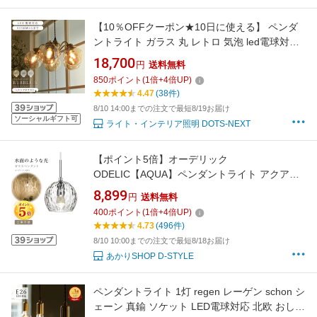
【10％OFFクーポン★10日に使える】 ペンダ
ントライト ガラス 丸 レトロ 気泡 led電球対応
おしゃれ ダイニング 照明 オリエンタル 5灯 バ
18,700
円
送料無料
ブルシャンデリア カフェ リビング 6畳 8畳 照
850
ポイント
(
1
倍+
4
倍UP)
明 1年保証 YWPL-549 -5 AM/BU/AQ 在庫 新生
4.47
(38件)
活 引越 ss2606tyo
8/10 14:00までの注文で最短8/19お届け
ソーシャルギフト可
ライト・インテリア照明 DOTS-NEXT
【ポイント5倍】オーデリック
ODELIC【AQUA】ペンダントライト アクアシ
リーズ OP252545LR 引掛シーリング取付
8,899
円
送料無料
OP252546LR ダクトレール用 ガラス 透明 LED
400
ポイント
(
1
倍+
4
倍UP)
電球色 白熱灯40W相当 海トイレ 玄関 キッチン
4.73
(496件)
ダイニング 水面 ウォーター
8/10 10:00までの注文で最短8/18お届け
あかりSHOP D-STYLE
ペンダントライト 1灯 regen レーゲン schon シ
ェーン 真鍮 ソケット LED電球対応 北欧 おしゃ