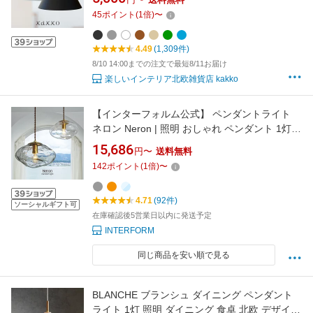
用 シーリングライト ダイニング 廊下 インテリ
45
ポイント
(
1
倍)
〜
ア かわいい 電気 間接照明 内玄関 寝室 リビン
グ 三角 傘 一人暮らし kakko
4.49
(1,309件)
8/10 14:00までの注文で最短8/11お届け
楽しいインテリア北欧雑貨店 kakko
【インターフォルム公式】 ペンダントライト
ネロン Neron | 照明 おしゃれ ペンダント 1灯
照明器具 LED ルームライト 北欧 シンプル ナチ
15,686
円〜
送料無料
ュラル 韓国インテリア モダン リビング ダイニ
142
ポイント
(
1
倍)
〜
ング キッチン 玄関 トイレ かわいい インテリア
ライト クリア ガラス 影 影模様
4.71
(92件)
ソーシャルギフト可
在庫確認後5営業日以内に発送予定
INTERFORM
同じ商品を安い順で見る
BLANCHE ブランシュ ダイニング ペンダント
ライト 1灯 照明 ダイニング 食卓 北欧 デザイナ