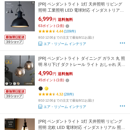
[PR]
ペンダントライト 1灯 天井照明 リビング
照明 工業照明 LED 電球対応 インダストリアル
照明器具 おしゃれ 西海岸 ヴィンテージ 人気 6
6,999
円
送料無料
畳 スチール リビング用 居間用 寝室 照明 ダイ
63
ポイント
(
1
倍)
ニング用 食卓用 Matt〔マット〕
4.44
(109件)
8/10 12:00までの注文で最短8/11お届け
エア・リゾーム インテリア
[PR]
ペンダントライト ダイニング ガラス 丸 照
明 吊り下げ ダクトレール ライト おしゃれ 天井
照明 間接照明 リビング照明 キッチン トイレ 1
4,990
円
送料無料
灯 LED LED対応 モダン レトロ 北欧 黒 金 白 ブ
45
ポイント
(
1
倍)
ラック ゴールド ホワイト 工事不要 ORBA(オル
バ)
4.32
(28件)
8/10 12:00までの注文で最短8/11お届け
エア・リゾーム インテリア
[PR]
ペンダントライト 1灯 天井照明 リビング
照明 北欧 LED 電球対応 インダストリアル 照明