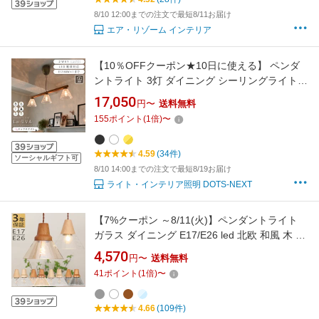
8/10 12:00までの注文で最短8/11お届け
エア・リゾーム インテリア
【10％OFFクーポン★10日に使える】 ペンダ
ントライト 3灯 ダイニング シーリングライト
天然木 ガラス 気泡 2WAY 照明 ウッド おしゃれ
17,050
円〜
送料無料
北欧 リビング カフェ 天井照明 ライト YWPL-
155
ポイント
(
1
倍)
〜
515 565 566 La-UVA 在庫 新生活 引越 ss26-6
4.59
(34件)
ソーシャルギフト可
8/10 14:00までの注文で最短8/19お届け
ライト・インテリア照明 DOTS-NEXT
【7%クーポン ～8/11(火)】ペンダントライト
ガラス ダイニング E17/E26 led 北欧 和風 木 お
しゃれ ライト ダイニング シンプル シーリング
4,570
円〜
送料無料
ダイニングライト キッチンライト クリア ブラ
41
ポイント
(
1
倍)
〜
ウン 天井 シンプル インテリア 引掛 キッチン
子供部屋 リビング ダクトレール
4.66
(109件)