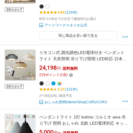
命 調色切替 高さ調節 天井照明 バーライト ダク
トレール ARTWORKSTUDIO レビュー特典付
4.84
(124件)
8/10 11:00までの注文で最短8/11お届け
アートワークスタジオ公式
同じ商品を安い順で見る
リモコン式 調光調色LED電球付き ペンダント
ライト 天井照明 吊り下げ照明 LED対応 日本製
ランプシェード led電球対応 インテリア照明 リ
24,198
円
送料無料
ビングルーム ダイニング 寝室 ファブリック
219
ポイント
(
1
倍)
CPL-1530
4.33
(131件)
2〜3日以内に発送予定
おしゃれ照明InteriorShopCURUCURU
ペンダントライト 1灯 kolmio コルミオ aina 吊
り下げ 照明 おしゃれ 北欧 LED電球対応 キッチ
ン 照明器具 トイレ 階段 天井照明 ダクトレール
5,000
円〜
送料無料