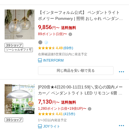
【インターフォルム公式】 ペンダントライト
ポメリー Pommery | 照明 おしゃれ ペンダント
1灯 照明器具 LED ルームライト 北欧 シンプル
9,856
円〜
送料無料
ナチュラル 海外インテリア モダン リビング ダ
89
ポイント
(
1
倍)
〜
イニング キッチン 玄関 トイレ かわいい インテ
リア ライト ガラス ゴールド カフェ
4.49
(69件)
ソーシャルギフト可
在庫確認後5営業日以内に発送予定
INTERFORM
同じ商品を安い順で見る
[P20倍★4日20:00-11日1:59]＼安心の国内メー
カー／ ペンダントライト LED リモコン 6畳 8
畳 12畳 アイリスオーヤマ 照明 おしゃれ 北欧
7,130
円〜
送料無料
吊り下げ 明るい LEDライト LED照明 LEDペン
1,280
ポイント
(
1
倍+
19
倍UP)
〜
ダントライト 照明器具 天井照明 リビング 洋室
4.41
(415件)
和室 プルスイッチ[HB]
1〜3日以内発送予定
JOYライト