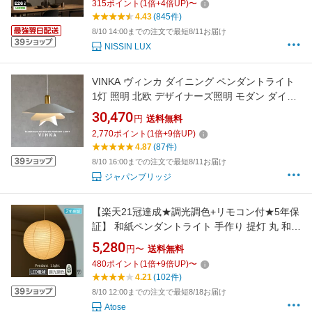
315
ポイント
(
1
倍+
4
倍UP)
〜
欧風 簡単設置 照明 おしゃれ 照明 ペンダント
4.43
(845件)
和室 照明 北欧風
8/10 14:00までの注文で最短8/11お届け
NISSIN LUX
VINKA ヴィンカ ダイニング ペンダントライト
1灯 照明 北欧 デザイナーズ照明 モダン ダイニ
ング キッチン ホワイト スチール ゴールド カフ
30,470
円
送料無料
ェ 北欧風 ナチュラル カントリー フェミニン 可
2,770
ポイント
(
1
倍+
9
倍UP)
愛い おしゃれ 天井照明 簡単取付 LED対応 LT-
4.87
(87件)
4181-3 INTERFORM インターフォルム
8/10 16:00までの注文で最短8/11お届け
ジャパンブリッジ
【楽天21冠達成★調光調色+リモコン付★5年保
証】 和紙ペンダントライト 手作り 提灯 丸 和風
北欧 1灯 ダイニング照明 おしゃれ照明 6畳 吊
5,280
円〜
送料無料
り下げ ダクトレール用 E26 LED電球付 キッチ
480
ポイント
(
1
倍+
9
倍UP)
〜
ン 間接照明 天井照明 和紙照明 玄関照明 和室
4.21
(102件)
電気 和モダン紙 Japandi Atose公式
8/10 12:00までの注文で最短8/18お届け
Atose