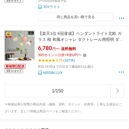
1〜3日以内発送予定
JOYライト
同じ商品を安い順で見る
【楽天1位 6冠達成】ペンダントライト北欧 ガ
ラス 桜 和風オシャレ ダクトレール用照明 ダイ
ニング照明 食卓用 LED対応 キッチン リビング
6,780
円〜
送料無料
照明 調整 簡単設置 真鍮 スチール クリア グリ
305
ポイント
(
1
倍+
4
倍UP)
〜
ーン タイルブルー 桜ピンク 照明 ペンダント 天
4.75
(167件)
井 ライト おしゃれ 和風 ライト
8/10 14:00までの注文で最短8/11お届け
NISSIN LUX
1
/
150
※検索結果が実際の商品内容（価格、送料、ポイント、在庫等）と異なる場合がご
ざいます。正しい情報は商品ページをご確認ください。