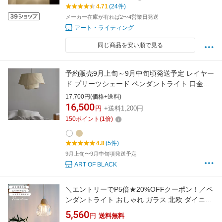
4.71
(24件)
メーカー在庫が有れば2〜4営業日発送
アート・ライティング
同じ商品を安い順で見る
予約販売9月上旬～9月中旬頃発送予定 レイヤー
ド プリーツシェード ペンダントライト 口金
E26【ART OF BLACK】
17,700円(価格+送料)
16,500
円
+送料1,200円
150
ポイント
(
1
倍)
4.8
(5件)
9月上旬〜9月中旬頃発送予定
ART OF BLACK
＼エントリーでP5倍★20%OFFクーポン！／ペ
ンダントライト おしゃれ ガラス 北欧 ダイニン
グ レール ダイニング キッチン 寝室 食卓用 ト
5,560
円
送料無料
イレ 居間用 ヴィンテージ照明 天井照明 ダクト