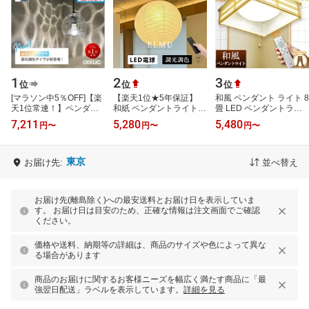
1
2
3
位
位
位
[マラソン中5％OFF]【楽
【楽天1位★5年保証】
和風 ペンダント ライト 8
天1位常連！】ペンダン
和紙 ペンダントライト
畳 LED ペンダントライ
トライト ガラス アクア
調光調色 リモコン付
ト 和室 調光 LEDシーリ
7,211
5,280
5,480
円
〜
円
〜
円
〜
AQUA ウォーター Water
LED 和紙 照明 和風 照明
ングライト シーリングラ
おしゃれ …
手作り 提灯…
イト led…
東京
お届け先:
並べ替え
お届け先(離島除く)への最安送料とお届け日を表示していま
す。 お届け日は目安のため、正確な情報は注文画面でご確認
ください。
価格や送料、納期等の詳細は、商品のサイズや色によって異な
る場合があります
商品のお届けに関するお客様ニーズを幅広く満たす商品に「最
強翌日配送」ラベルを表示しています。
詳細を見る