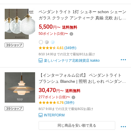
ペンダントライト 1灯 シュネー schon シェーン
ガラス クラック アンティーク 真鍮 北欧 おしゃ
れ ダイニング ダクトレール キッチン トイレ 吊
5,500
円〜
送料無料
り下げ 照明器具 寝室 シンプル 内玄関 電気 階
50
ポイント
(
1
倍)
〜
段 天井照明 洗面所 リビング 間接照明 LED 一
人暮らし かわいい kakko
4.61
(349件)
8/10 14:00までの注文で最短8/11お届け
楽しいインテリア北欧雑貨店 kakko
【インターフォルム公式】 ペンダントライト
ブランシュ Blanche | 照明 おしゃれ ペンダント
1灯 照明器具 LED ルームライト 北欧 ナチュラ
30,470
円〜
送料無料
ル 海外インテリア 韓国インテリア モダン リビ
277
ポイント
(
1
倍)
〜
ング ダイニング 一人暮らし かわいい インテリ
4.76
(38件)
ア ライト ホワイト ガラス カフェ
8/17 9:00までの注文で最短8/22お届け
INTERFORM
同じ商品を安い順で見る