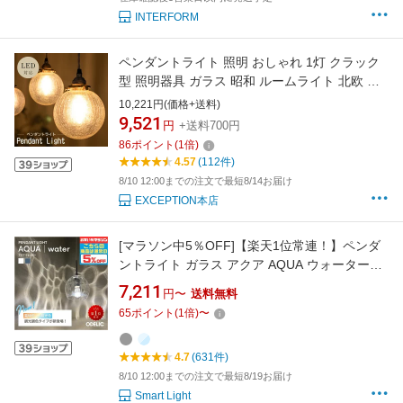
INTERFORM
ペンダントライト 照明 おしゃれ 1灯 クラック
型 照明器具 ガラス 昭和 ルームライト 北欧 シ
ンプル インテリア リビング ダイニング キッチ
10,221円(価格+送料)
ン 玄関 トイレ b-00027-star
9,521
円
+送料700円
86
ポイント
(
1
倍)
4.57
(112件)
8/10 12:00までの注文で最短8/14お届け
EXCEPTION本店
[マラソン中5％OFF]【楽天1位常連！】ペンダ
ントライト ガラス アクア AQUA ウォーター
Water おしゃれ 人気 かわいい LED 吊り下げ灯
7,211
円〜
送料無料
水面 透明 クリア/グレー 影 波紋 電球
65
ポイント
(
1
倍)
〜
色/Bluetooth調光調色/電球なし 引掛シーリング
取付/ダクトレール取付
4.7
(631件)
8/10 12:00までの注文で最短8/19お届け
Smart Light