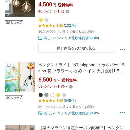
れ シーリング ダクトレール用 天井照明 吊り下
4,500
円
送料無料
げ 照明器具 間接照明 ダイニング キッチン 内玄
40
ポイント
(
1
倍)
関 寝室 トイレ 廊下 階段 電気 インテリア 工事
不要 かわいい リビング kakko
4.45
(132件)
8/10 14:00までの注文で最短8/11お届け
楽しいインテリア北欧雑貨店 kakko
同じ商品を安い順で見る
ペンダントライト 1灯 tulppaani トゥルパーニS
aina 花 フラワー 小さめ トイレ 天井照明 LED
北欧 ダイニング おしゃれ キッチン 吊り下げ 照
6,500
円〜
送料無料
明器具 電気 間接照明 リビング ダクトレール用
59
ポイント
(
1
倍)
〜
インテリア 和室 寝室 内玄関 階段 廊下 洗面所
一人暮らし かわいい kakko
4.62
(845件)
8/10 14:00までの注文で最短8/11お届け
楽しいインテリア北欧雑貨店 kakko
【楽天マラソン限定クーポン配布中】ペンダン