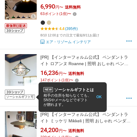
器具 おしゃれ 西海岸 ヴィンテージ ダイニング
6,990
円〜
送料無料
用 食卓用 6畳 スチール リビング用 居間用 寝室
63
ポイント
(
1
倍)
〜
照明 Lena〔レナ〕Lサイズ
4.4
(395件)
8/10 12:00までの注文で最短8/11お届け
エア・リゾーム インテリア
[PR]
【インターフォルム公式】 ペンダントラ
イト ロアンヌ Roanne | 照明 おしゃれ ペンダ
ント 1灯 照明器具 LED ルームライト 北欧 シン
16,236
円〜
送料無料
プル モダン エレガント クラシカル リビング ダ
147
ポイント
(
1
倍)
〜
イニング 玄関 玄関照明 トイレ かわいい インテ
4.77
(74件)
リア ライト ジュエリー ガラス 影 影模様
ソーシャルギフトとは
NEW
在庫確認後5営業日以内に発送予定
相手の住所を知らなくても、
OK
ソーシャルギフト可
INTERFORM
SNSやメールなどでギフト
が贈れます。
[PR]
【インターフォルム公式】 ペンダントラ
イト ミッケリ Mikkeli | 照明 おしゃれ ペンダン
ト 1灯 照明器具 LED ルームライト 北欧 海外イ
24,200
円〜
送料無料
ンテリア アンティーク ビンテージ ミッドセン