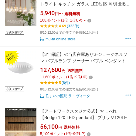
トライト キッチン ガラス LED対応 照明 北欧
おしゃれ トイレ アンティーク調 ペンダントラ
5,940
円〜
送料無料
ンプ 1灯 高見え ダクトレール ダイニング コー
108
ポイント
(
1
倍+
1
倍UP)
〜
ド 短く 真鍮 別売りリモコン対応 新生活 花 フ
4.69
(333件)
ラワーランプ
8/10 12:00までの注文で最短8/11お届け
mu-ra online store
【3年保証】≪当店在庫あり≫ジョージネルソ
ン バブルランプ ソーサー バブル ペンダント ミ
ディアム ペンダントライト HERMAN MILLER
127,600
円
送料無料
ハーマンミラー / NELSON SAUCER BUBBLE
11,600
ポイント
(
1
倍+
9
倍UP)
PENDANT MEDIUM 【ロイヤルファニチャーコ
5
(6件)
レクション】
8/10 12:00までの注文で最短8/18お届け
住まいの照明 ラ・ヴィータ
【アートワークスタジオ公式】おしゃれ
【Bridge 120 LED-pendant】 ブリッジ120LED
ペンダント AW-0617E 調光 調色 LED内蔵 ペン
56,100
円
送料無料
ダントライト ダイニング 1灯1200lmLED 高寿
5,100
ポイント
(
1
倍+
9
倍UP)