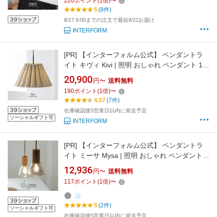
220
ポイント
(
1
倍)
〜
チュリー リビング ダイニング 一人暮らし かわ
5
(8件)
いい インテリア ライト ゴールド カフェ
8/17 9:00までの注文で最短8/22お届け
INTERFORM
[PR]
【インターフォルム公式】 ペンダントラ
イト キヴィ Kivi | 照明 おしゃれ ペンダント 1灯
照明器具 LED ルームライト 北欧 ナチュラル レ
20,900
円〜
送料無料
トロ 海外インテリア ジャパンディ アンティー
190
ポイント
(
1
倍)
〜
ク リビング ダイニング 一人暮らし かわいい イ
4.57
(7件)
ンテリア ライト 布セード ドレープ
在庫確認後5営業日以内に発送予定
ソーシャルギフト可
INTERFORM
[PR]
【インターフォルム公式】 ペンダントラ
イト ミーサ Mysa | 照明 おしゃれ ペンダント 1
灯 照明器具 LED 木 ガラス 北欧 シンプル ミニ
12,936
円〜
送料無料
マル モダン リビング ダイニング キッチン 玄関
117
ポイント
(
1
倍)
〜
寝室 クリア グレー 海外インテリア かわいい イ
ンテリア ライト
5
(2件)
ソーシャルギフト可
在庫確認後5営業日以内に発送予定