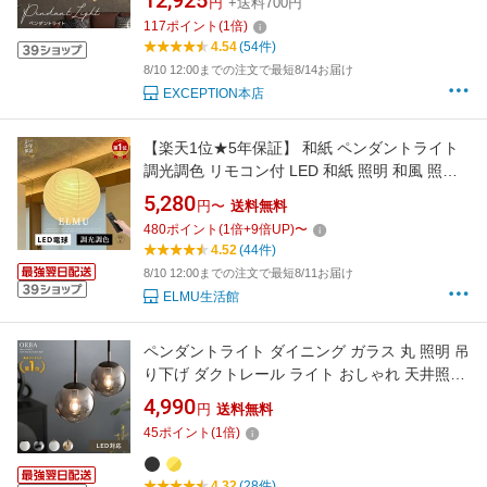
12,925
円
+送料700円
117
ポイント
(
1
倍)
4.54
(54件)
8/10 12:00までの注文で最短8/14お届け
EXCEPTION本店
【楽天1位★5年保証】 和紙 ペンダントライト
調光調色 リモコン付 LED 和紙 照明 和風 照明
手作り 提灯 丸 民泊 E26 LED電球付 ダイニング
5,280
円〜
送料無料
おしゃれ照明 吊り下げ ダクトレール用 キッチ
480
ポイント
(
1
倍+
9
倍UP)
〜
ン 天井照明 玄関照明 書斎 和室 食卓用 居間用
4.52
(44件)
電気 和モダン紙
8/10 12:00までの注文で最短8/11お届け
ELMU生活館
ペンダントライト ダイニング ガラス 丸 照明 吊
り下げ ダクトレール ライト おしゃれ 天井照明
間接照明 リビング照明 キッチン トイレ 1灯
4,990
円
送料無料
LED LED対応 モダン レトロ 北欧 黒 金 白 ブラ
45
ポイント
(
1
倍)
ック ゴールド ホワイト 工事不要 ORBA(オル
バ)
4.32
(28件)