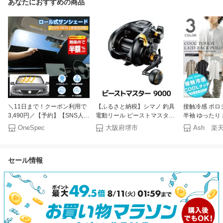
あなたにおすすめの商品
＼11日まで！クーポン利用で
【ふるさと納税】シマノ 釣具
接触冷感 ポロ
3,490円／【予約】【SNS人気
電動リール ビーストマスター
半袖 ゆったり
商品】サンシェード 車 フロン
9000【 釣り 釣り具 リール シ
ーバーサイズ 
OneSpec
大阪府堺市
Ash 楽
ト 軽自動車 自動車 車用 ロー
マノ SHIMANO フィッシング
涼しい ひんやり
ル スクリーン ロール式 伸縮
アウトドア スポーツ 魚 人気
夏
フロントサンシェード 遮光 日
おすすめ 大阪府 堺市】
セール情報
よけ 折りたたみ フロントシェ
ード カーシェード フロントガ
ラス カバー ミニバン 大型
SUV MPV