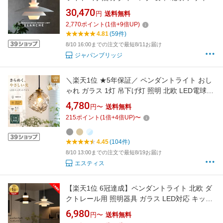
ーズ照明 モダン LED対応 ホワイト ウッド アル
30,470
円
送料無料
ミ スチール 乳白ガラス 北欧風 ナチュラル カン
2,770
ポイント
(
1
倍+
9
倍UP)
トリー 天井照明 簡単取付 吊り下げ 照明器具
4.81
(59件)
LT-4141-3 INTERFORM インターフォルム
8/10 16:00までの注文で最短8/11お届け
ジャパンブリッジ
＼楽天1位 ★5年保証／ ペンダントライト おし
ゃれ ガラス 1灯 吊下げ灯 照明 北欧 LED電球対
応 ガラス造形 キッチン 照明器具 トイレ 引掛け
4,780
円〜
送料無料
シーリング ダクトレール モダン かわいい ナチ
215
ポイント
(
1
倍+
4
倍UP)
〜
ュラル リビング ダイニング カフェ インテリア
インテリア レトロ 子供部屋
4.45
(104件)
8/10 13:00までの注文で最短8/19お届け
エスティス
【楽天1位 6冠達成】ペンダントライト 北欧 ダ
クトレール用 照明器具 ガラス LED対応 キッチ
ン リビング 食卓用 居間用 シーリング 調光調色
6,980
円〜
送料無料
天井 1灯 引掛シーリング モダン デザイナー 北