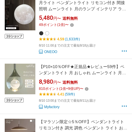
月ライト ペンダントライト リモコン付き 間接
照明 ムーンライト 月のランプ インテリア ライ
ト 照明 月 天井 吊り下げライト ランプシェード
5,480
円〜
送料無料
LED おしゃれ 天井照明 癒し オシャレ シーリン
49
ポイント
(
1
倍)
〜
グ 大きい 和室 タイマー 匠の誠品 &#174; ルナ
プライマル&#174;
4.59
(1,633件)
8/10 11:00までの注文で最短8/18お届け
ONEOO
【P10×10％OFF★正規品★レビュー59件】ペ
ンダントライト 月 おしゃれ ムーンライト 月ラ
イト 間接照明 ガラス 1灯 LED 天井 丸 照明器
8,980
円〜
送料無料
具 北欧 かわいい インテリア ライト モダン ナ
810
ポイント
(
1
倍+
9
倍UP)
〜
チュラル ダイニング キッチン リビング 寝室 食
4.41
(59件)
卓 トイレ 階段 洗面所 居間 店舗
8/10 13:00までの注文で最短8/11お届け
Myfactory
【マラソン限定☆5％OFF】ペンダントライト
リモコン付き 調光 調色 ペンダント ライト おし