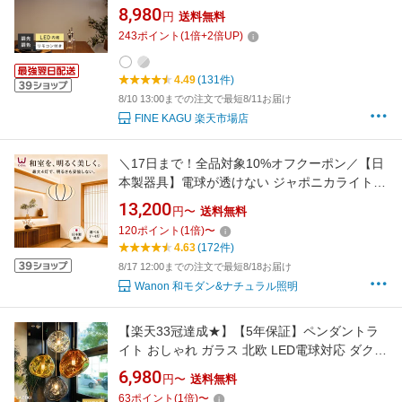
ゃれ ミニマムデザイン LED内蔵 6畳 8畳 間接
8,980
円
送料無料
照明 北欧 おしゃれ ダイニングテーブル照明 キ
243
ポイント
(
1
倍+
2
倍UP)
ッチン照明 玄関ライト 間接照明 インテリア ス
ポットライト ペンダントランプ
4.49
(131件)
8/10 13:00までの注文で最短8/11お届け
FINE KAGU 楽天市場店
＼17日まで！全品対象10%オフクーポン／【日
本製器具】電球が透けない ジャポニカライトL
ペンダントライト 和室 照明 和風 4灯 3灯 2灯
13,200
円〜
送料無料
照明器具 和モダン 和 天井照明 シーリングライ
120
ポイント
(
1
倍)
〜
ト ペンダント照明 6畳 8畳 10畳 12畳 明るい イ
4.63
(172件)
ンテリア照明 リビング 和風照明器具
8/17 12:00までの注文で最短8/18お届け
Wanon 和モダン&ナチュラル照明
【楽天33冠達成★】【5年保証】ペンダントラ
イト おしゃれ ガラス 北欧 LED電球対応 ダクト
レール 引掛シーリング 1灯 E26 レトロ カフェ
6,980
円〜
送料無料
吊り下げ照明 キッチン ダイニング 玄関 トイレ
63
ポイント
(
1
倍)
〜