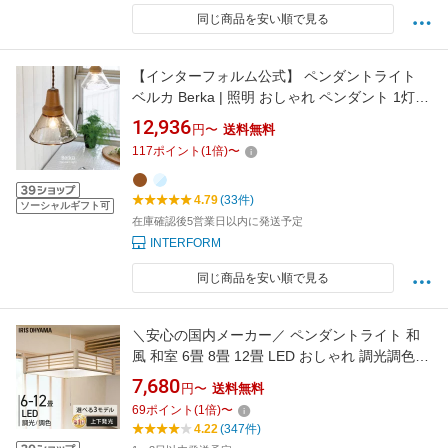
同じ商品を安い順で見る
【インターフォルム公式】 ペンダントライト
ベルカ Berka | 照明 おしゃれ ペンダント 1灯
照明器具 LED ルームライト 北欧 シンプル ナチ
12,936
円〜
送料無料
ュラル 海外インテリア レトロ 韓国 リビング ダ
117
ポイント
(
1
倍)
〜
イニング キッチン トイレ かわいい インテリア
ライト 小さい 木 ガラス カフェ
4.79
(33件)
ソーシャルギフト可
在庫確認後5営業日以内に発送予定
INTERFORM
同じ商品を安い順で見る
＼安心の国内メーカー／ ペンダントライト 和
風 和室 6畳 8畳 12畳 LED おしゃれ 調光調色
アイリスオーヤマ 照明 吊り下げ リモコン 和室
7,680
円〜
送料無料
照明 LEDペンダントライト 和風ペンダント 吊
69
ポイント
(
1
倍)
〜
り下げ照明 明るい 天井照明[HB]
4.22
(347件)