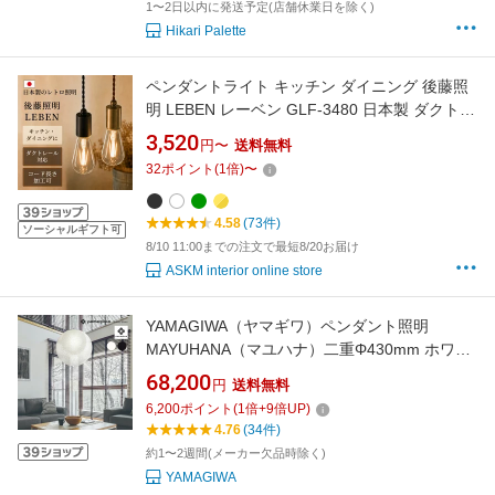
1〜2日以内に発送予定(店舗休業日を除く)
Hikari Palette
ペンダントライト キッチン ダイニング 後藤照
明 LEBEN レーベン GLF-3480 日本製 ダクトレ
ール対応 コード長さ加工 E26 LED対応 1灯 多
3,520
円〜
送料無料
灯吊り レトロ アンティーク
32
ポイント
(
1
倍)
〜
4.58
(73件)
ソーシャルギフト可
8/10 11:00までの注文で最短8/20お届け
ASKM interior online store
YAMAGIWA（ヤマギワ）ペンダント照明
MAYUHANA（マユハナ）二重Φ430mm ホワイ
ト
68,200
円
送料無料
6,200
ポイント
(
1
倍+
9
倍UP)
4.76
(34件)
約1〜2週間(メーカー欠品時除く)
YAMAGIWA