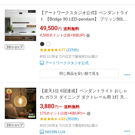
【アートワークスタジオ公式】ペンダントライ
ト 【Bridge 90 LED-pendant】 ブリッジ90LED
ペンダント AW-0582E LED内蔵 ペンダントラ
49,500
円
送料無料
イト ダイニング おしゃれ 調光 調色 1灯
4,500
ポイント
(
1
倍+
9
倍UP)
1200lmLED 高寿命 調色切替 高さ調節 天井照明
ライト ダクトレール ARTWORKSTUDIO レビ
4.77
(225件)
ュー特典付
8/10 11:00までの注文で最短8/11お届け
アートワークスタジオ公式
同じ商品を安い順で見る
【楽天1位 6冠達成】ペンダントライト おしゃ
れ ガラス ダイニング ダクトレール用 1灯 天井
照明 アンティーク レトロ かわいい ヴィンテー
3,880
円〜
送料無料
ジ シンプル 真鍮 玄関 トイレ キッチン 食卓 寝
175
ポイント
(
1
倍+
4
倍UP)
〜
室 リビング 階段 ベッドルーム 照明器具 簡単設
4.65
(353件)
置 真鍮 ペンダントライト
8/10 14:00までの注文で最短8/14お届け
NISSIN LUX