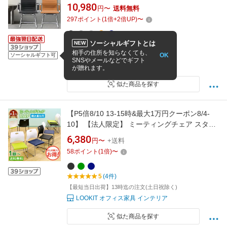
用チェア 会議チェア ダイニング いす コの字型
10,980
円〜
送料無料
待合室 オフィス チェア おしゃれ 取っ手付 高級
297
ポイント
(
1
倍+
2
倍UP)
〜
感 肘掛け 背もたれ シンプル 黒 灰 白 事務用 耐
荷重150KG 休憩室 法人 会社
ソーシャルギフトとは
NEW
4.83
(6件)
相手の住所を知らなくても、
OK
8/8 13:00までの注文で最短8/9お届け
ソーシャルギフト可
SNSやメールなどでギフト
LEOVOL
が贈れます。
似た商品を探す
【P5倍8/10 13-15時&最大1万円クーポン8/4-
10】 【法人限定】 ミーティングチェア スタッ
キングチェア 椅子 スタッキング 会議用椅子 会
6,380
円〜
+送料
議チェア 軽量 積み重ね 会議室 完成品 セミナー
58
ポイント
(
1
倍)
〜
疲れにくい Rap-SC-S
5
(4件)
【最短当日出荷】13時迄の注文(土日祝除く)
LOOKIT オフィス家具 インテリア
似た商品を探す