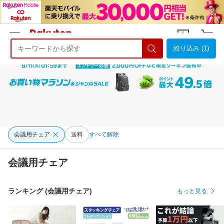
絞り込み (1)
ようこそ 楽天市場へ
ログイン
会員登録
会議用チェア
送料
すべて解除
会議用チェア
ランキング (会議用チェア)
もっと見る