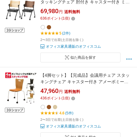
タッキングチェア 肘付き キャスター付き ミー
ティングチェア 幅600×奥行600×高さ795mm
69,980
円
送料無料
【2脚セット】オフィスチェア オフィス チェア
636
ポイント
(
1
倍)
スタッキング 椅子 イス 会議 折りたたみ おしゃ
れ 折り畳みチェアー 仕事 会議椅子
5
(2件)
2〜3日で出荷(土日祝を除く)
オフィス家具通販のオフィスコム
似た商品を探す
【4脚セット】【完成品】会議用チェア スタッ
キングチェア キャスター付き アメーボミーテ
ィングチェア 椅子 イス 会議室会議椅子 会議用
47,960
円
送料無料
椅子 オフィス オフィスチェア スタッキング チ
436
ポイント
(
1
倍)
ェアー会議 会議用いす カフェ 木製椅子 木製チ
ェア 休憩
4.6
(5件)
2〜3日で出荷(土日祝を除く)
オフィス家具通販のオフィスコム