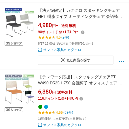
【法人宛限定】カグクロ スタッキングチェア
NPT 樹脂タイプ ミーティングチェア 会議椅子
会議用椅子 会議用チェア 横連結 垂直スタック
4,980
円〜
送料無料
8脚まで積み重ねOK 滑り止め ダークグレー/ラ
90
ポイント
(
1
倍+
1
倍UP)
〜
イトグレー NPT-001P
4.5
(2件)
8/17 12:00までの注文で最短8/20お届け
オフィス家具のカグクロ
似た商品を探す
【テレワーク応援】スタッキングチェアPT
W490 D525 H750 会議椅子 オフィスチェア ス
タックチェア ミーティングチェア PVCレザー
6,380
円
送料無料
耐久性 垂直スタッキング 省スペース 積重 積み
116
ポイント
(
1
倍+
1
倍UP)
重ね 収納 オレンジ/グリーン/ブルー PT-
110V【個人宅配送費込B】
4.55
(53件)
1週間以内に出荷予定(土日祝除く)
オフィス家具のカグクロ