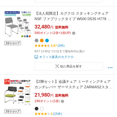
【法人宛限定】カグクロ スタッキングチェア
NSF ファブリックタイプ W500 D535 H778 5
脚セット オフィスチェア 事務椅子 ミーティン
32,480
円
送料無料
グチェア 会議イス 会議用椅子 会議用チェア 垂
590
ポイント
(
1
倍+
1
倍UP)
直スタック グリーン/オレンジ/ブルー/グレー
NSF-002F-05SET SDS
4.67
(3件)
8/17 12:00までの注文で最短8/20お届け
オフィス家具のカグクロ
似た商品を探す
【2脚セット】会議チェア ミーティングチェア
カンチレバー ザーマスチェア ZARMAS2スタッ
キングチェア カンチレバーチェア 会議椅子 会
21,980
円
送料無料
議用椅子 会議室 椅子 イス チェア オフィス オ
199
ポイント
(
1
倍)
フィスチェア いす スタッキング会議 ミーティ
ング 会議用いす
4
(15件)