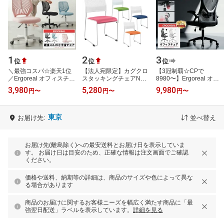
1
2
3
位
位
位
＼最強コスパ☆楽天1位
【法人宛限定】カグクロ
【3冠制覇☆CPで
／Ergoreal オフィスチェ
スタッキングチェアNPT
8980〜】Ergoreal オフ
ア デスクチェア 椅子 パ
レザータイプ オフィスチ
ィスチェア 在宅ワークに
3,980
5,280
9,980
円
〜
円
〜
円
〜
ソコンチェア メッシュ
ェア 事務椅子 ミーティ
最適 人間工学 ハイバッ
通気性 勉…
ングチェ…
クメッシュおしゃ…
東京
お届け先:
並べ替え
お届け先(離島除く)への最安送料とお届け日を表示していま
す。 お届け日は目安のため、正確な情報は注文画面でご確認
ください。
価格や送料、納期等の詳細は、商品のサイズや色によって異な
る場合があります
商品のお届けに関するお客様ニーズを幅広く満たす商品に「最
強翌日配送」ラベルを表示しています。
詳細を見る