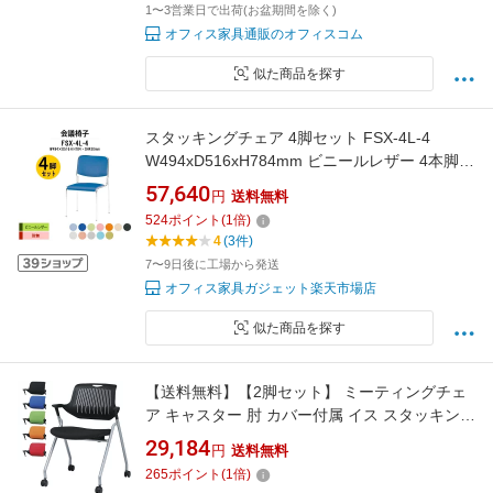
1〜3営業日で出荷(お盆期間を除く)
オフィス家具通販のオフィスコム
似た商品を探す
スタッキングチェア 4脚セット FSX-4L-4
W494xD516xH784mm ビニールレザー 4本脚
ミーティングチェア 会議用椅子 会議椅子 会議
57,640
円
送料無料
室 会議イス 会議用チェア 会議用イス 店舗椅子
524
ポイント
(
1
倍)
いす 休憩室 社員食堂
4
(3件)
7〜9日後に工場から発送
オフィス家具ガジェット楽天市場店
似た商品を探す
【送料無料】【2脚セット】 ミーティングチェ
ア キャスター 肘 カバー付属 イス スタッキング
チェア 会議椅子 GD-814-815 ミーティング用
29,184
円
送料無料
会議チェア スタックチェア 事務椅子 ワークチ
265
ポイント
(
1
倍)
ェア オフィスチェア チェア チェアー 椅子 いす