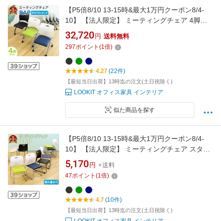
【P5倍8/10 13-15時&最大1万円クーポン8/4-
10】 【法人限定】 ミーティングチェア 4脚セ
ット ネスティングチェア 椅子 平行スタッキン
32,720
円
送料無料
グ 会議用椅子 会議チェア 軽量 移動 キャスター
297
ポイント
(
1
倍)
会議室 完成品 Rap-NC-S4
4.27
(22件)
【最短当日出荷】13時迄の注文(土日祝除く)
LOOKIT オフィス家具 インテリア
似た商品を探す
【P5倍8/10 13-15時&最大1万円クーポン8/4-
10】 【法人限定】 ミーティングチェア スタッ
キングチェア 会議用椅子 会議チェア スタック
5,170
円
+送料
椅子 軽量 積み重ね 取っ手付き 会議室 休憩室
47
ポイント
(
1
倍)
オフィス おしゃれ Rap-SC
4.7
(10件)
【最短当日出荷】13時迄の注文(土日祝除く)