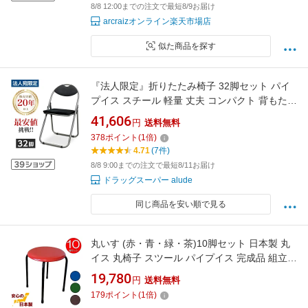
8/8 12:00までの注文で最短8/9お届け
arcraizオンライン楽天市場店
似た商品を探す
『法人限定』折りたたみ椅子 32脚セット パイ
プイス スチール 軽量 丈夫 コンパクト 背もたれ
付き 大量 業務用 来客用 会議用 学校 イベント
41,606
円
送料無料
GRATES『送料無料（一部地域除く）』
378
ポイント
(
1
倍)
4.71
(7件)
8/8 9:00までの注文で最短8/11お届け
ドラッグスーパー alude
同じ商品を安い順で見る
丸いす (赤・青・緑・茶)10脚セット 日本製 丸
イス 丸椅子 スツール パイプイス 完成品 組立不
要 国産 業務用 飲食店 居酒屋 丸 スタッキング
19,780
円
送料無料
パイプ椅子
179
ポイント
(
1
倍)