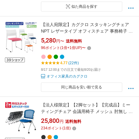
似た商品を探す
【法人宛限定】カグクロ スタッキングチェア
NPT レザータイプ オフィスチェア 事務椅子 ミ
ーティングチェア 会議椅子 会議用椅子 会議用
5,280
円〜
送料無料
チェア 椅子 スタック ウレタンクッション ホワ
96
ポイント
(
1
倍+
1
倍UP)
〜
イトフレーム グリーン/ブルー/オレンジ/ピンク
事務所用 NPT-001V SDS
4.77
(22件)
8/17 12:00までの注文で最短8/20お届け
オフィス家具のカグクロ
同じ商品を安い順で見る
【法人様限定】【2脚セット】【完成品】ミー
ティングチェア 会議用椅子 メッシュ 肘無し キ
ャスター付 平行スタック ネスティングスタッ
25,800
円
送料無料
キングチェア メッシュチェア 会議椅子 椅子 折
234
ポイント
(
1
倍)
りたたみ折り畳み チェア スタッキング 肘掛け
無し チェアー オフィスチェア