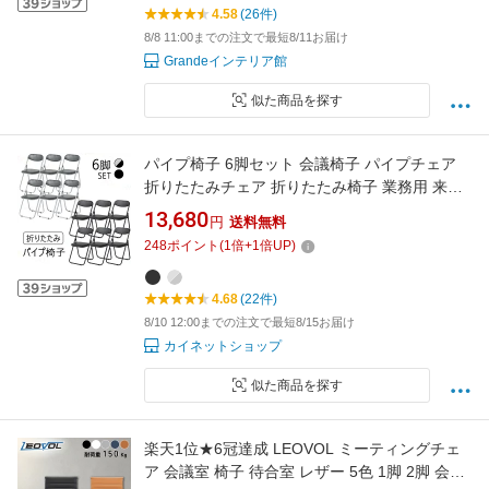
4.58
(26件)
8/8 11:00までの注文で最短8/11お届け
Grandeインテリア館
似た商品を探す
パイプ椅子 6脚セット 会議椅子 パイプチェア
折りたたみチェア 折りたたみ椅子 業務用 来客
用 イベント 学校 集会 公民館 オフィス 法人 軽
13,680
円
送料無料
量 コンパクト ブラック 完成品 耐荷重80kg
248
ポイント
(
1
倍+
1
倍UP)
4.68
(22件)
8/10 12:00までの注文で最短8/15お届け
カイネットショップ
似た商品を探す
楽天1位★6冠達成 LEOVOL ミーティングチェ
ア 会議室 椅子 待合室 レザー 5色 1脚 2脚 会議