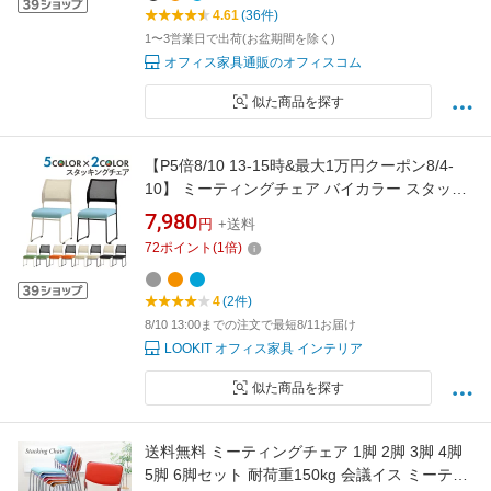
4.61
(36件)
1〜3営業日で出荷(お盆期間を除く)
オフィス家具通販のオフィスコム
似た商品を探す
【P5倍8/10 13-15時&最大1万円クーポン8/4-
10】 ミーティングチェア バイカラー スタッキ
ング メッシュ チェア 会議用チェア スタッキン
7,980
円
+送料
グチェア 会議チェア ワークチェア セミナー 積
72
ポイント
(
1
倍)
み重ね おしゃれ OCM-AST
4
(2件)
8/10 13:00までの注文で最短8/11お届け
LOOKIT オフィス家具 インテリア
似た商品を探す
送料無料 ミーティングチェア 1脚 2脚 3脚 4脚
5脚 6脚セット 耐荷重150kg 会議イス ミーティ