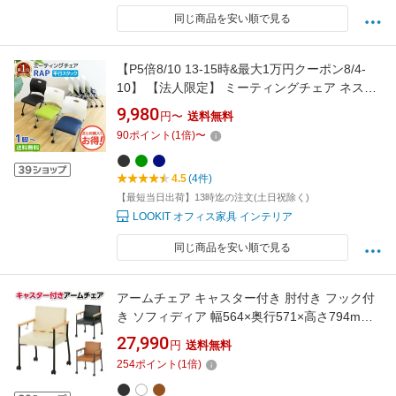
同じ商品を安い順で見る
【P5倍8/10 13-15時&最大1万円クーポン8/4-
10】 【法人限定】 ミーティングチェア ネステ
ィングチェア 椅子 平行スタッキング 会議用椅
9,980
円〜
送料無料
子 会議チェア 軽量 移動 キャスター付 会議室
90
ポイント
(
1
倍)
〜
完成品 セミナー Rap-NC-S
4.5
(4件)
【最短当日出荷】13時迄の注文(土日祝除く)
LOOKIT オフィス家具 インテリア
同じ商品を安い順で見る
アームチェア キャスター付き 肘付き フック付
き ソフィディア 幅564×奥行571×高さ794mm
会議用チェア 会議チェア 会議用イス 会議イス
27,990
円
送料無料
ミーティングチェア ソファー オフィスチェア
254
ポイント
(
1
倍)
オフィス おしゃれ 肘掛け 椅子 木製 キャスター
イス 会議 完成品