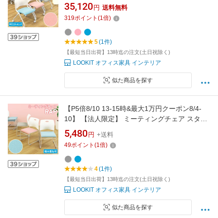
ュ 4脚セット ネスティングチェア 椅子 平行ス
35,120
円
送料無料
タッキング 会議用椅子 軽量 移動 キャスター 会
319
ポイント
(
1
倍)
議室 完成品 Rap-NCM-S4
5
(1件)
【最短当日出荷】13時迄の注文(土日祝除く)
LOOKIT オフィス家具 インテリア
似た商品を探す
【P5倍8/10 13-15時&最大1万円クーポン8/4-
10】 【法人限定】 ミーティングチェア スタッ
キングチェア 会議用椅子 メッシュ 会議チェア
5,480
円
+送料
スタック 椅子 軽量 積み重ね 取っ手付き 会議室
49
ポイント
(
1
倍)
休憩室 組立不要 Rap-SCM
4
(1件)
【最短当日出荷】13時迄の注文(土日祝除く)
LOOKIT オフィス家具 インテリア
似た商品を探す