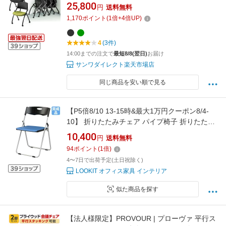
ッキング メッシュ製 背もたれチルト機能 2脚セ
25,800
円
送料無料
ット
1,170
ポイント
(
1
倍+
4
倍UP)
4
(3件)
14:00までの注文で
最短8/8(翌日)
お届け
サンワダイレクト楽天市場店
同じ商品を安い順で見る
【P5倍8/10 13-15時&最大1万円クーポン8/4-
10】 折りたたみチェア パイプ椅子 折りたたみ
椅子 チェア 椅子 スタッキング 収納 軽量 コン
10,400
円
送料無料
パクト 持ち運び 会社 オフィス 会議室 ミーティ
94
ポイント
(
1
倍)
ング 学校 CAL-NXS02M-V
4〜7日で出荷予定(土日祝除く)
LOOKIT オフィス家具 インテリア
似た商品を探す
【法人様限定】PROVOUR | プローヴァ 平行ス