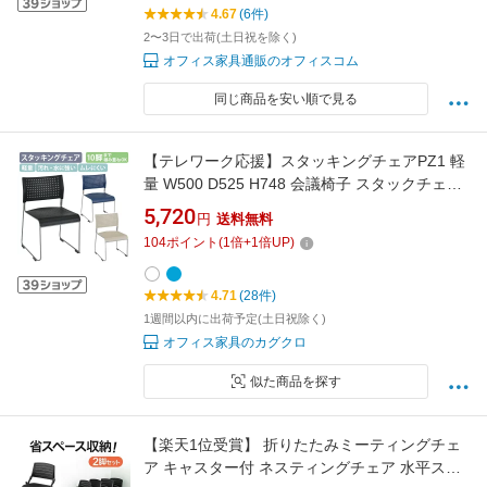
4.67
(6件)
2〜3日で出荷(土日祝を除く)
オフィス家具通販のオフィスコム
同じ商品を安い順で見る
【テレワーク応援】スタッキングチェアPZ1 軽
量 W500 D525 H748 会議椅子 スタックチェア
会議チェア ミーティングチェア 会議用椅子 グ
5,720
円
送料無料
ループチェア 会議室用椅子 垂直スタッキング
104
ポイント
(
1
倍+
1
倍UP)
肘付き 肘掛け 積重 積み重ね アイボリー/ブラッ
ク/ブルー PZ-110Z【個人宅配送費込B】
4.71
(28件)
1週間以内に出荷予定(土日祝除く)
オフィス家具のカグクロ
似た商品を探す
【楽天1位受賞】 折りたたみミーティングチェ
ア キャスター付 ネスティングチェア 水平スタ