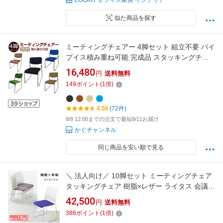
LOOKIT オフィス家具 インテリア
似た商品を探す
ミーティングチェアー 4脚セット 組立不要 パイ
プイス積み重ね可能 完成品 スタッキングチェ
アー ミーティングチェア スタッキングチェア
16,480
円
送料無料
会議椅子 会議用椅子 事務椅子 ハイバックチェ
149
ポイント
(
1
倍)
ア
4.56
(72件)
8/8 12:00までの注文で最短8/11お届け
かぐチャンネル
同じ商品を安い順で見る
＼ 法人向け／ 10脚セット ミーティングチェア
タッキングチェア 樹脂×レザー ライタス 会議用
椅子 会議椅子 会議用チェア 会議チェア 会議室
42,500
円
送料無料
椅子 チェア 収納 ループ脚 会議チェア グループ
386
ポイント
(
1
倍)
チェア フィス家具 インテリア