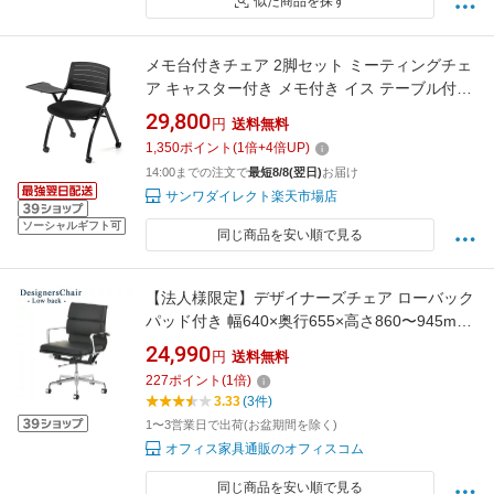
似た商品を探す
メモ台付きチェア 2脚セット ミーティングチェ
ア キャスター付き メモ付き イス テーブル付き
椅子 水平スタッキング メッシュ製 背もたれチ
29,800
円
送料無料
ルト機能 折りたたみチェア ネスティングチェ
1,350
ポイント
(
1
倍+
4
倍UP)
ア オフィスチェア スタッキング
14:00までの注文で
最短8/8(翌日)
お届け
サンワダイレクト楽天市場店
ソーシャルギフト可
同じ商品を安い順で見る
【法人様限定】デザイナーズチェア ローバック
パッド付き 幅640×奥行655×高さ860〜945mm
事務椅子 おしゃれ オフィスチェア ブラック ミ
24,990
円
送料無料
ーティングチェア 椅子 チェア オフィス 事務所
227
ポイント
(
1
倍)
仕事 パソコンチェア キャスター ワークチェア
3.33
(3件)
レザーチェア
1〜3営業日で出荷(お盆期間を除く)
オフィス家具通販のオフィスコム
同じ商品を安い順で見る