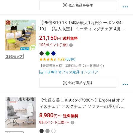
似た商品を探す
【P5倍8/10 13-15時&最大1万円クーポン8/4-
10】 【法人限定】 ミーティングチェア 4脚セ
ット スタッキングチェア 椅子 スタッキング 会
21,150
円
送料無料
議用椅子 会議チェア 軽量 積み重ね 会議室 完成
192
ポイント
(
1
倍)
品 セミナー NF-Rap-SC-S4
4.72
(50件)
【最短当日出荷】13時迄の注文(土日祝除く)
LOOKIT オフィス家具 インテリア
似た商品を探す
【快適＆美しさ★cpで7980〜】Ergoreal オフ
ィスチェア デスクチェア ソファーの座り心地
肉厚クッション 跳ね上げ式アームレスト ロッ
8,980
円〜
送料無料
キング ワイド座面 PUレザー ハイバック 昇降
81
ポイント
(
1
倍)
〜
回転 疲れにくい PCチェア ワークチェア テレ
ワーク 在宅勤務 おしゃれ 北欧 椅子