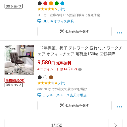
オフィス家具
5
(3件)
メーカー在庫有時1〜5営業日以内に発送予定
DELTA オフィス家具
似た商品を探す
「2年保証」椅子 テレワーク 疲れない ワークチ
ェア オフィスチェア 耐荷重150kg 回転昇降 肘
付 レザー 極シンプル デスクチェア パソコンチ
9,580
円
送料無料
ェア 静音キャスター 在宅勤務 組立簡単 日本語
435
ポイント
(
1
倍+
4
倍UP)
取扱説明書付き
4
(2件)
8/8 9:00までの注文で最短8/9お届け
ラッキースペース楽天市場店
似た商品を探す
1
/
150