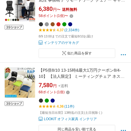
気性 事務椅子 リモートワーク チェアー キャス
ター付 パソコンチェア 椅子 回転 ゲーミングチ
6,380
円〜
送料無料
ェア リクライニング ブラウン/ブラック/ネイビ
58
ポイント
(
1
倍)
〜
ー/グレー 【組立品/完成品が選べる】
CHR100088
4.37
(2,334件)
8/9 13:00までの注文で最短8/10お届け
インテリアのゲキカグ
似た商品を探す
【P5倍8/10 13-15時&最大1万円クーポン8/4-
10】 【法人限定】 ミーティングチェア ネステ
ィングチェア 椅子 平行スタッキング 会議用椅
7,580
円
+送料
子 会議チェア 軽量 移動 キャスター付き 会議室
68
ポイント
(
1
倍)
完成品 セミナー Rap-NC
4.36
(11件)
【最短当日出荷】13時迄の注文(土日祝除く)
LOOKIT オフィス家具 インテリア
同じ商品を安い順で見る