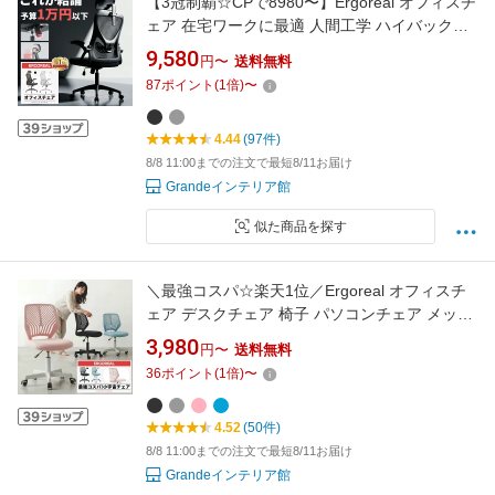
【3冠制覇☆CPで8980〜】Ergoreal オフィスチ
ェア 在宅ワークに最適 人間工学 ハイバックメ
ッシュおしゃれ ランバー&ヘッドサポート 可動
9,580
円〜
送料無料
アーム ロッキングリクライニング デスクチェ
87
ポイント
(
1
倍)
〜
ア 長時間作業 8時間快適 姿勢サポート 通気性
抜群リモートワーク ブラック
4.44
(97件)
8/8 11:00までの注文で最短8/11お届け
Grandeインテリア館
似た商品を探す
＼最強コスパ☆楽天1位／Ergoreal オフィスチ
ェア デスクチェア 椅子 パソコンチェア メッシ
ュ 通気性 勉強椅子 無段階昇降 360°回転 頑丈
3,980
円〜
送料無料
省スペース コンパクト 布 PCチェア 姿勢サポ
36
ポイント
(
1
倍)
〜
ート ゲーミングチェア おしゃれ 社長椅子 事務
椅子 一年保証 日本企業
4.52
(50件)
8/8 11:00までの注文で最短8/11お届け
Grandeインテリア館