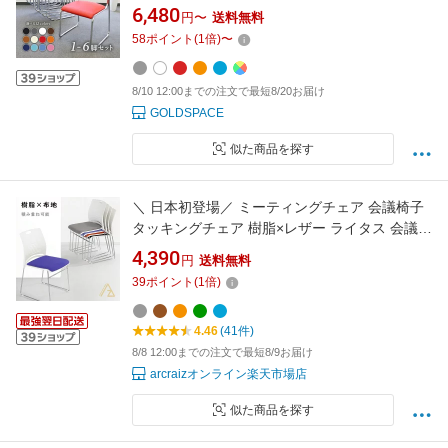
ング イス 椅子 スタッキングチェア カラフル 便
6,480
円〜
送料無料
利 肘なし パイプイス パイプ椅子 頑丈 スクール
58
ポイント
(
1
倍)
〜
病院 食堂 集会 パステル モノトーン まとめ買い
冠婚葬祭 mchairc06
8/10 12:00までの注文で最短8/20お届け
GOLDSPACE
似た商品を探す
＼ 日本初登場／ ミーティングチェア 会議椅子
タッキングチェア 樹脂×レザー ライタス 会議用
チェア 会議チェア 会議室 椅子 チェア 軽量 積
4,390
円
送料無料
み重ね ループ脚 会議室 休憩室 会議チェア グル
39
ポイント
(
1
倍)
ープチェア フィス家具 arcraiz
4.46
(41件)
8/8 12:00までの注文で最短8/9お届け
arcraizオンライン楽天市場店
似た商品を探す