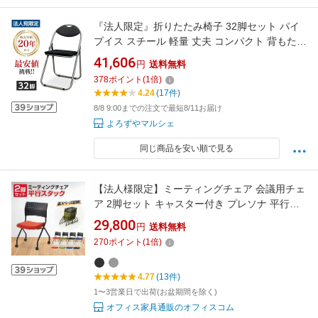
『法人限定』折りたたみ椅子 32脚セット パイ
プイス スチール 軽量 丈夫 コンパクト 背もたれ
付き 大量 業務用 来客用 会議用 学校 イベント
41,606
円
送料無料
GRATES『送料無料（一部地域除く）』
378
ポイント
(
1
倍)
4.24
(17件)
8/8 9:00までの注文で最短8/11お届け
よろずやマルシェ
同じ商品を安い順で見る
【法人様限定】ミーティングチェア 会議用チェ
ア 2脚セット キャスター付き プレソナ 平行ス
タッキング 幅570×奥行565×高さ805mmオフィ
29,800
円
送料無料
スチェア スタッキングチェア チェア 椅子 イス
270
ポイント
(
1
倍)
会議チェア 事務椅子 会議 ミーティング 会議用
スタッキング 完成品 チェアー
4.77
(13件)
1〜3営業日で出荷(お盆期間を除く)
オフィス家具通販のオフィスコム