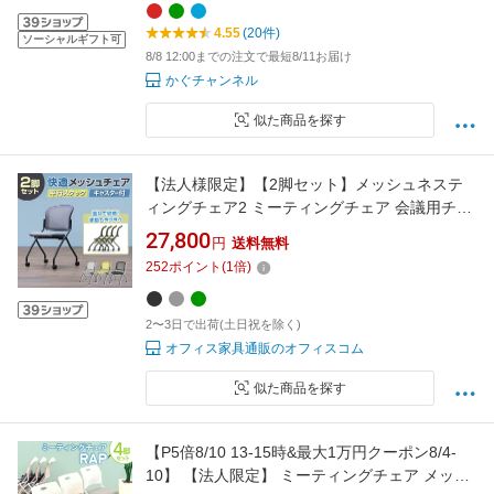
4.55
(20件)
ソーシャルギフト可
8/8 12:00までの注文で最短8/11お届け
かぐチャンネル
似た商品を探す
【法人様限定】【2脚セット】メッシュネステ
ィングチェア2 ミーティングチェア 会議用チェ
ア 会議椅子 会議室 椅子 メッシュ デスクチェア
27,800
円
送料無料
オフィスチェア ワークチェア 事務椅子 スタッ
252
ポイント
(
1
倍)
キング可能 平行スタッキング
2〜3日で出荷(土日祝を除く)
オフィス家具通販のオフィスコム
似た商品を探す
【P5倍8/10 13-15時&最大1万円クーポン8/4-
10】 【法人限定】 ミーティングチェア メッシ