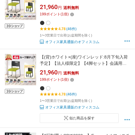
用チェア ミーティングチェア 完成品 スタッキ
21,960
円
送料無料
ング 取っ手付き アグレアチェア 幅475×奥行
199
ポイント
(
1
倍)
545×高さ750mm スタッキングチェア 会議用椅
子 会議椅子 会議室 椅子 チェア 会議
4.78
(46件)
1〜3営業日で出荷(お盆期間を除く)
オフィス家具通販のオフィスコム
【(背)ホワイト×(座)ワインレッド:8月下旬入荷
予定】【法人様限定】【4脚セット】会議用チ
ェア ミーティングチェア 完成品 スタッキング
21,960
円
送料無料
取っ手付き アグレアチェア 幅475×奥行545×高
199
ポイント
(
1
倍)
さ750mm スタッキングチェア 会議用椅子 会議
椅子 会議室 椅子 チェア 会議
4.78
(46件)
1〜3営業日で出荷(お盆期間を除く)
オフィス家具通販のオフィスコム
似た商品を探す