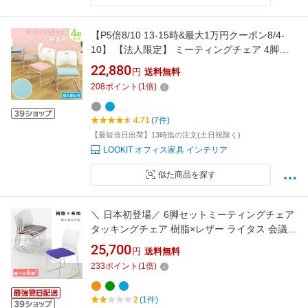
【P5倍8/10 13-15時&最大1万円クーポン8/4-
10】 【法人限定】 ミーティングチェア 4脚セ
ット スタッキングチェア 会議用椅子 メッシュ
22,880
円
送料無料
会議チェア スタック 椅子 軽量 積み重ね ループ
208
ポイント
(
1
倍)
脚 会議室 Rap-SCM-S4
4.71
(7件)
【最短当日出荷】13時迄の注文(土日祝除く)
LOOKIT オフィス家具 インテリア
似た商品を探す
＼ 日本初登場／ 6脚セットミーティングチェア
タッキングチェア 樹脂×レザー ライタス 会議用
椅子 会議椅子 会議用チェア 会議チェア 会議室
25,700
円
送料無料
椅子 チェア 収納 ループ脚 会議チェア グループ
233
ポイント
(
1
倍)
チェア フィス家具 インテリア
2
(1件)