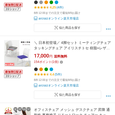
4.25
(4件)
8/8 12:00までの注文で最短8/9お届け
arcraizオンライン楽天市場店
似た商品を探す
＼ 日本初登場／ 4脚セット ミーティングチェア
タッキングチェア アイリスチトセ 樹脂×レザー
ライタス 会議用椅子 会議椅子 会議用チェア 会
17,000
円
送料無料
議チェア 会議室 椅子 チェア 収納 ループ脚 会
154
ポイント
(
1
倍)
議チェア グループチェア フィス家具 インテリ
ア
4.4
(5件)
8/8 12:00までの注文で最短8/9お届け
arcraizオンライン楽天市場店
似た商品を探す
オフィスチェア メッシュ デスクチェア 昇降 通