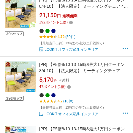
[PR]
【P5倍8/10 13-15時&最大1万円クーポン
8/4-10】 【法人限定】 ミーティングチェア 4脚
セット スタッキングチェア 椅子 スタッキング
21,150
円
送料無料
会議用椅子 会議チェア 軽量 積み重ね 会議室 完
192
ポイント
(
1
倍)
成品 セミナー NF-Rap-SC-S4
4.72
(50件)
【最短当日出荷】13時迄の注文(土日祝除く)
LOOKIT オフィス家具 インテリア
[PR]
【P5倍8/10 13-15時&最大1万円クーポン
8/4-10】 【法人限定】 ミーティングチェア ス
タッキングチェア 会議用椅子 会議チェア スタ
5,170
円
+送料
ック 椅子 軽量 積み重ね 取っ手付き 会議室 休
47
ポイント
(
1
倍)
憩室 オフィス おしゃれ Rap-SC
4.7
(10件)
【最短当日出荷】13時迄の注文(土日祝除く)
LOOKIT オフィス家具 インテリア
[PR]
【P5倍8/10 13-15時&最大1万円クーポン