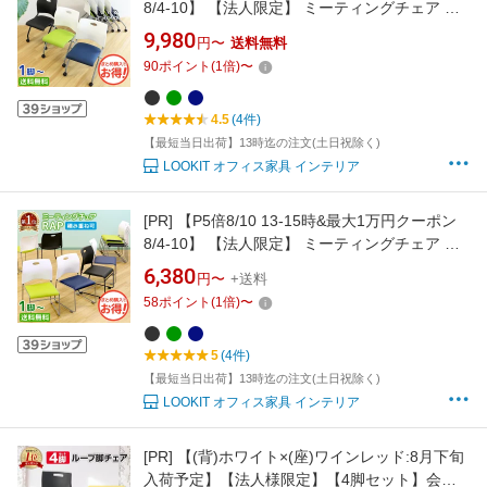
8/4-10】 【法人限定】 ミーティングチェア ネ
スティングチェア 椅子 平行スタッキング 会議
9,980
円〜
送料無料
用椅子 会議チェア 軽量 移動 キャスター付 会議
90
ポイント
(
1
倍)
〜
室 完成品 セミナー Rap-NC-S
4.5
(4件)
【最短当日出荷】13時迄の注文(土日祝除く)
LOOKIT オフィス家具 インテリア
[PR]
【P5倍8/10 13-15時&最大1万円クーポン
8/4-10】 【法人限定】 ミーティングチェア ス
タッキングチェア 椅子 スタッキング 会議用椅
6,380
円〜
+送料
子 会議チェア 軽量 積み重ね 会議室 完成品 セ
58
ポイント
(
1
倍)
〜
ミナー 疲れにくい Rap-SC-S
5
(4件)
【最短当日出荷】13時迄の注文(土日祝除く)
LOOKIT オフィス家具 インテリア
[PR]
【(背)ホワイト×(座)ワインレッド:8月下旬
入荷予定】【法人様限定】【4脚セット】会議