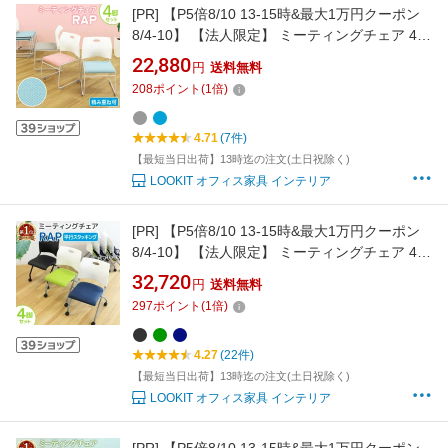
[PR]
【P5倍8/10 13-15時&最大1万円クーポン
8/4-10】 【法人限定】 ミーティングチェア 4脚
セット スタッキングチェア 会議用椅子 メッシ
22,880
円
送料無料
ュ 会議チェア スタック 椅子 軽量 積み重ね ル
208
ポイント
(
1
倍)
ープ脚 会議室 Rap-SCM-S4
4.71
(7件)
【最短当日出荷】13時迄の注文(土日祝除く)
LOOKIT オフィス家具 インテリア
[PR]
【P5倍8/10 13-15時&最大1万円クーポン
8/4-10】 【法人限定】 ミーティングチェア 4脚
セット ネスティングチェア 椅子 平行スタッキ
32,720
円
送料無料
ング 会議用椅子 会議チェア 軽量 移動 キャスタ
297
ポイント
(
1
倍)
ー 会議室 完成品 Rap-NC-S4
4.27
(22件)
【最短当日出荷】13時迄の注文(土日祝除く)
LOOKIT オフィス家具 インテリア